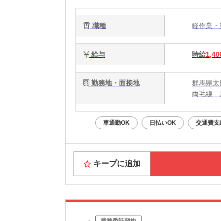
職種
軽作業
給与
時給
1,40
勤務地・面接地
群馬県太
両毛線 
車通勤OK
日払いOK
交通費支
キープに追加