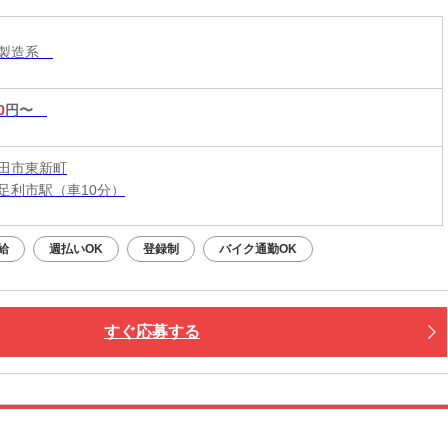
・製造系
0
円〜
田市東新町
足利市駅（車10分）
給
週払いOK
登録制
バイク通勤OK
すぐ応募する