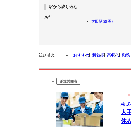
駅から絞り込む
あ行
太田駅(群馬)
並び替え：
おすすめ
新着順
高収入
勤務
派遣労働者
株式
大
休