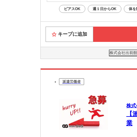
ピアスOK
週１日からOK
体を
キープに追加
株式会社出前館
派遣労働者
株式
【
業