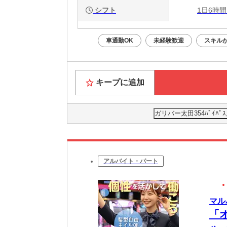
シフト
1日6時間
車通勤OK
未経験歓迎
スキル
キープに追加
ガリバー太田354ﾊﾞｲﾊ
アルバイト・パート
マル
「