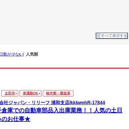
すべて表示する
日数が少ない
人気順
太田市
車通勤OK
軽作業・製造系
会社ジャパン・リリーフ 浦和支店/kklwmhR-17844
手倉庫での自動車部品入出庫業務！！人気の土日
みのお仕事★