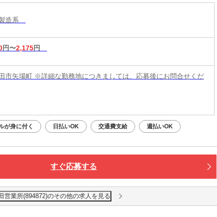
・製造系
0
円〜
2,175
円
田市矢場町 ※詳細な勤務地につきましては、応募後にお問合せくだ
ルが身に付く
日払いOK
交通費支給
週払いOK
すぐ応募する
田営業所(894872)のその他の求人を見る