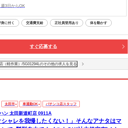
 週3日からOK
が身に付く
交通費支給
正社員登用あり
体を動かす
すぐ応募する
ﾟｽ店（軽作業）/5G01294Lのその他の求人を見る
太田市
車通勤OK
パチンコ店スタッフ
ハン 太田新道町店 0911A
オシャレを我慢したくない！」そんなアナタはマ