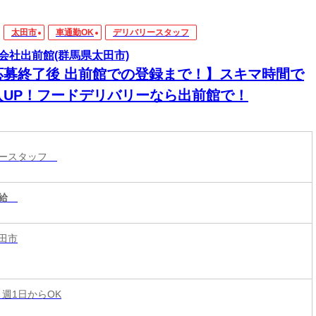
太田市
車通勤OK
デリバリースタッフ
会社出前館(群馬県太田市)
応募終了後 出前館での登録まで！】スキマ時間で
入UP！フードデリバリーなら出前館で！
リースタッフ
給
田市
 週1日からOK