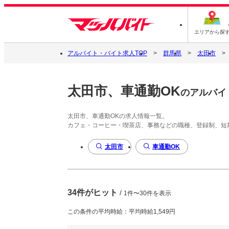
エリアから探
アルバイト・バイト求人TOP
群馬県
太田市
太田市、車通勤OK
のアルバイ
太田市、車通勤OKの求人情報一覧。
カフェ・コーヒー・喫茶店、事務などの職種、登録制、短
太田市
車通勤OK
34件がヒット
/
1件〜30件を表示
この条件の平均時給：平均時給1,549円