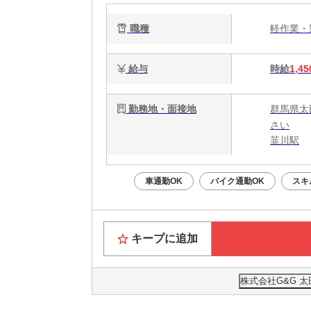
職種
軽作業
給与
時給
1,45
勤務地・面接地
群馬県太
さい
韮川駅
車通勤OK
バイク通勤OK
スキ
キープに追加
株式会社G&G 太