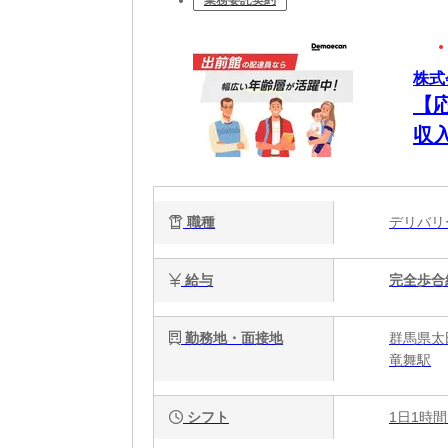
業務委託契約
株式
【
収
職種
デリバ
給与
完全歩合
勤務地・面接地
群馬県太
竜舞駅
シフト
1日1時間