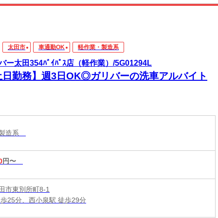
太田市
車通勤OK
軽作業・製造系
ー太田354ﾊﾞｲﾊﾟｽ店（軽作業）/5G01294L
土日勤務】週3日OK◎ガリバーの洗車アルバイト
・製造系
0
円〜
田市東別所町8-1
歩25分、西小泉駅 徒歩29分