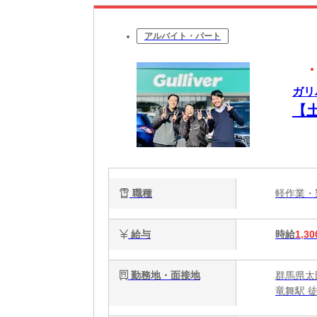
アルバイト・パート
ガリバ
【
職種
軽作業
給与
時給
1,30
勤務地・面接地
群馬県太
竜舞駅 徒