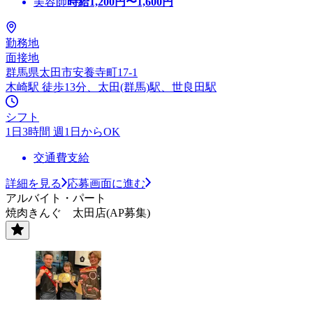
美容師
時給
1,200
円〜
1,600
円
勤務地
面接地
群馬県太田市安養寺町17-1
木崎駅 徒歩13分、太田(群馬)駅、世良田駅
シフト
1日3時間 週1日からOK
交通費支給
詳細を見る
応募画面に進む
アルバイト・パート
焼肉きんぐ 太田店(AP募集)