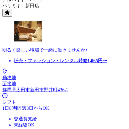
パリミキ 新田店
明るく楽しい職場で一緒に働きませんか♪
販売・ファッション・レンタル
時給
1,065
円〜
勤務地
面接地
群馬県太田市新田市野井町436-1
シフト
1日8時間 週3日からOK
交通費支給
未経験OK