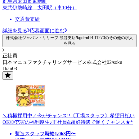
群馬県太田市東新町
東武伊勢崎線 太田駅（車10分）
交通費支給
詳細を見る
応募画面に進む
株式会社ジャパン・リリーフ 熊谷支店/kgdrmhR-11270のその他の求人
を見る
正社員
日本マニュファクチャリングサービス株式会社02/soku-
1kan03
＼積極採用中／今がチャンス!!《工場スタッフ》希望日払い
OK◎充実の福利厚生♪正社員&超好待遇で働くチャンス★*
製造スタッフ
時給
1,063
円〜