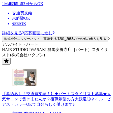
1日4時間 週3日からOK
交通費支給
未経験OK
短期OK
詳細を見る
応募画面に進む
株式会社ニッソーネット 高崎支社/1201_2983のその他の求人を見る
アルバイト・パート
HAIR STUDIO IWASAKI 群馬安養寺店［パート］スタイリ
スト(株式会社ハクブン)
【昇給あり！交通費支給！】★パートスタイリスト募集★人
気サロンで働きませんか？復職希望の方大歓迎◎ネイル・ピ
アス・カラーOKで自分らしく働けます♪