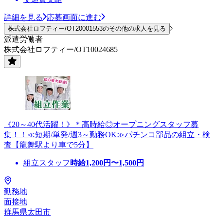
詳細を見る
応募画面に進む
株式会社ロフティー/OT20001553のその他の求人を見る
派遣労働者
株式会社ロフティー/OT10024685
《20～40代活躍！》＊高時給◎オープニングスタッフ募
集！！≪短期/単発/週3～勤務OK≫パチンコ部品の組立・検
査【龍舞駅より車で5分】
組立スタッフ
時給
1,200
円〜
1,500
円
勤務地
面接地
群馬県太田市