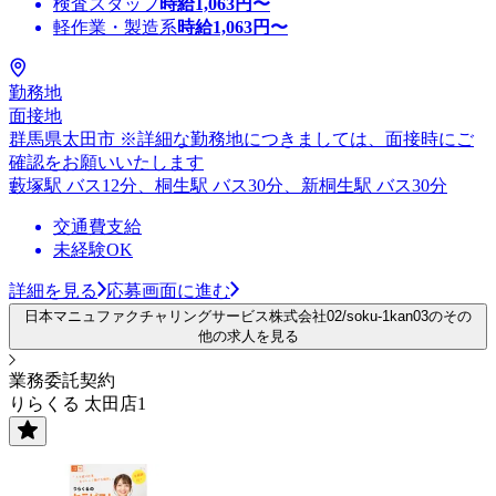
検査スタッフ
時給
1,063
円〜
軽作業・製造系
時給
1,063
円〜
勤務地
面接地
群馬県太田市 ※詳細な勤務地につきましては、面接時にご
確認をお願いいたします
藪塚駅 バス12分、桐生駅 バス30分、新桐生駅 バス30分
交通費支給
未経験OK
詳細を見る
応募画面に進む
日本マニュファクチャリングサービス株式会社02/soku-1kan03のその
他の求人を見る
業務委託契約
りらくる 太田店1