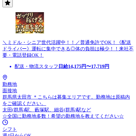
＼ミドル・シニア世代活躍中！！／普通免許でOK！《配送
ドライバー》運転に集中できる◎体の負担は極少！！来社不
要・電話登録OK！
配送・物流スタッフ
日給
14,175
円〜
17,719
円
勤務地
面接地
群馬県太田市 ＊こちらは募集エリアです。勤務地は原稿内
をご確認ください。
太田(群馬)駅、藪塚駅、細谷(群馬)駅など
☆全国に勤務地多数！希望の勤務地を教えてください☆
シフト
週4日からOK