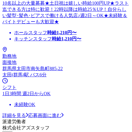
10名以上の大量募募★土日祝は嬉しい時給100円UP★ラスト
迄できる方は特に歓迎！22時以降は時給25％UP！自分らし
い髪型･髪色･ピアスで働ける人気店♪週2日～OK★未経験＆
バイトデビューも大歓迎★
ホールスタッフ
時給
1,210
円〜
キッチンスタッフ
時給
1,210
円〜
勤務地
面接地
群馬県太田市南矢島町885-22
太田(群馬)駅 バス6分
シフト
1日3時間 週2日からOK
未経験OK
詳細を見る
応募画面に進む
派遣労働者
株式会社アズスタッフ