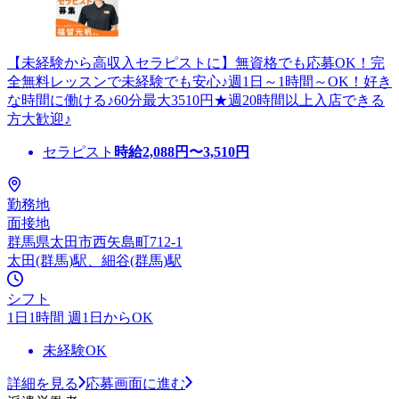
【未経験から高収入セラピストに】無資格でも応募OK！完
全無料レッスンで未経験でも安心♪週1日～1時間～OK！好き
な時間に働ける♪60分最大3510円★週20時間以上入店できる
方大歓迎♪
セラピスト
時給
2,088
円〜
3,510
円
勤務地
面接地
群馬県太田市西矢島町712-1
太田(群馬)駅、細谷(群馬)駅
シフト
1日1時間 週1日からOK
未経験OK
詳細を見る
応募画面に進む