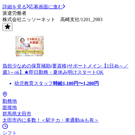
詳細を見る
応募画面に進む
派遣労働者
株式会社ニッソーネット 高崎支社/1201_2983
負担少なめの保育補助(要資格)サポートメイン【1日4h～／
週3～ok】★即日勤務・夏休み明けスタートOK
幼児教育スタッフ
時給
1,180
円〜
1,280
円
勤務地
面接地
群馬県太田市
太田市内に多数！＜駅チカ・車通勤okも有＞
シフト