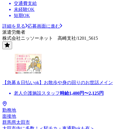
交通費支給
未経験OK
短期OK
詳細を見る
応募画面に進む
派遣労働者
株式会社ニッソーネット 高崎支社/1201_5615
【急募＆日払いok】お散歩や身の回りのお世話メイン
老人介護施設スタッフ
時給
1,400
円〜
2,125
円
勤務地
面接地
群馬県太田市
太田市内に多数！＜駅チカ・車通勤okも有＞