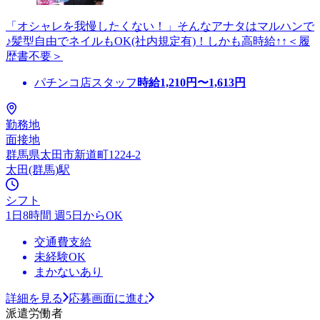
「オシャレを我慢したくない！」そんなアナタはマルハンで
♪髪型自由でネイルもOK(社内規定有)！しかも高時給↑↑＜履
歴書不要＞
パチンコ店スタッフ
時給
1,210
円〜
1,613
円
勤務地
面接地
群馬県太田市新道町1224-2
太田(群馬)駅
シフト
1日8時間 週5日からOK
交通費支給
未経験OK
まかないあり
詳細を見る
応募画面に進む
派遣労働者