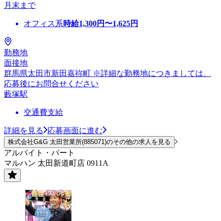
月末まで
オフィス系
時給
1,300
円〜
1,625
円
勤務地
面接地
群馬県太田市新田嘉祢町 ※詳細な勤務地につきましては、
応募後にお問合せください
藪塚駅
交通費支給
詳細を見る
応募画面に進む
株式会社G&G 太田営業所(885071)のその他の求人を見る
アルバイト・パート
マルハン 太田新道町店 0911A