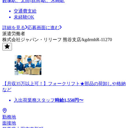
藪塚駅、太田(群馬)駅、木崎駅
交通費支給
未経験OK
詳細を見る
応募画面に進む
派遣労働者
株式会社ジャパン・リリーフ 熊谷支店/kgdrmhR-11270
【月収35万以上可！】フォークリフト★部品の荷卸しや格納
など
入出荷業務スタッフ
時給
1,550
円〜
勤務地
面接地