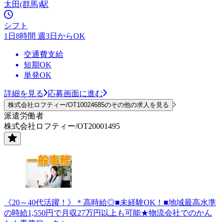
太田(群馬)駅
シフト
1日8時間 週3日からOK
交通費支給
短期OK
単発OK
詳細を見る
応募画面に進む
株式会社ロフティー/OT10024685のその他の求人を見る
派遣労働者
株式会社ロフティー/OT20001495
《20～40代活躍！》＊高時給◎■未経験OK！■地域最高水準
の時給1,550円で月収27万円以上も可能★物流会社でのかん