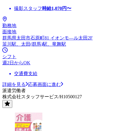
撮影スタッフ
時給
1,070
円〜
勤務地
面接地
群馬県太田市石原町81 イオンモ—ル太田2F
韮川駅、太田(群馬)駅、竜舞駅
シフト
週2日からOK
交通費支給
詳細を見る
応募画面に進む
派遣労働者
株式会社スタッフサービス/H10500127