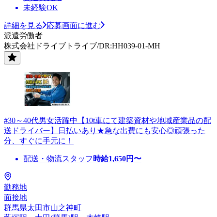
未経験OK
詳細を見る
応募画面に進む
派遣労働者
株式会社ドライブトライブ/DR:HH039-01-MH
#30～40代男女活躍中【10t車にて建築資材や地域産業品の配
送ドライバー】日払いあり★急な出費にも安心◎頑張った
分、すぐに手元に！
配送・物流スタッフ
時給
1,650
円〜
勤務地
面接地
群馬県太田市山之神町