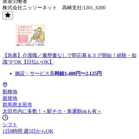
派遣労働者
株式会社ニッソーネット 高崎支社/1201_6200
【急募】介護職／履歴書なしで即応募＆スグ開始！経験・知
識"0"OK【日払いOK】
施設・サービス系
時給
1,400
円〜
2,125
円
勤務地
面接地
群馬県太田市
太田市内に多数！＜駅チカ・車通勤okも有＞
シフト
1日8時間 週5日からOK