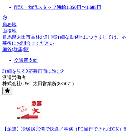
配送・物流スタッフ
時給
1,350
円〜
1,688
円
勤務地
面接地
群馬県太田市高林北町 ※詳細な勤務地につきましては、応
募後にお問合せください
細谷(群馬)駅
交通費支給
詳細を見る
応募画面に進む
派遣労働者
株式会社G&G 太田営業所(885071)
【派遣】冷暖房完備で快適／事務（PC操作できればOK）8