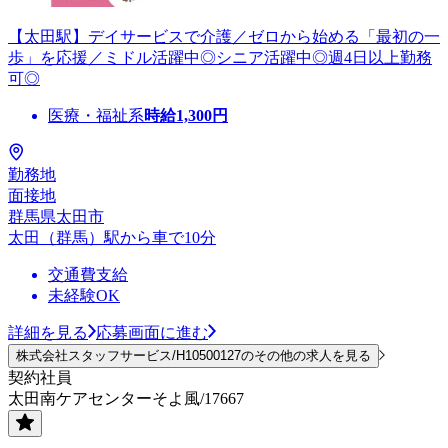
【太田駅】デイサービスで介護／ゼロから始める「最初の一
歩」を応援／ミドル活躍中◎シニア活躍中◎週4日以上勤務
可◎
医療・福祉系
時給
1,300
円
勤務地
面接地
群馬県太田市
太田（群馬）駅から車で10分
交通費支給
未経験OK
詳細を見る
応募画面に進む
株式会社スタッフサービス/H10500127のその他の求人を見る
契約社員
太田南ケアセンターそよ風/17667