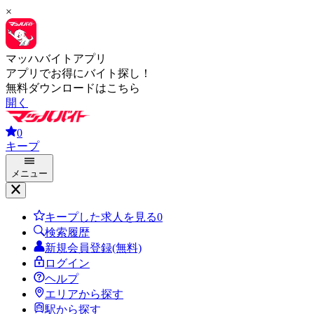
×
マッハバイトアプリ
アプリでお得にバイト探し！
無料ダウンロードはこちら
開く
0
キープ
メニュー
キープした求人を見る
0
検索履歴
新規会員登録(無料)
ログイン
ヘルプ
エリアから探す
駅から探す