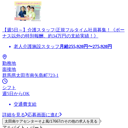
【週5日～】介護スタッフ/正規フルタイム社員募集！《ボー
ナス以外の特別報酬、約34万円の支給実績！》
老人介護施設スタッフ
月給
255,920
円〜
275,920
円
勤務地
面接地
群馬県太田市南矢島町723-1
シフト
週5日からOK
交通費支給
詳細を見る
応募画面に進む
太田南ケアセンターそよ風/17667のその他の求人を見る
アルバイト・パート