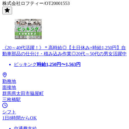
株式会社ロフティー/OT20001553
《20～40代活躍！》＊高時給◎【土日休み×時給1,250円】自
動車部品の仕分け・積み込み作業◎20代～50代の男女活躍中
ピッキング
時給
1,250
円〜
1,563
円
勤務地
面接地
群馬県太田市脇屋町
三枚橋駅
シフト
1日8時間からOK
交通費支給