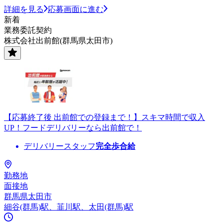
詳細を見る
応募画面に進む
新着
業務委託契約
株式会社出前館(群馬県太田市)
【応募終了後 出前館での登録まで！】スキマ時間で収入
UP！フードデリバリーなら出前館で！
デリバリースタッフ
完全歩合給
勤務地
面接地
群馬県太田市
細谷(群馬)駅、韮川駅、太田(群馬)駅