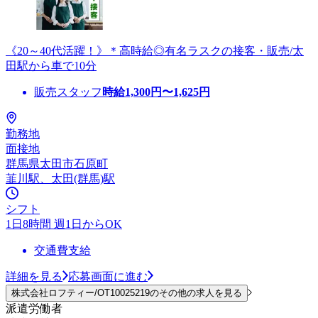
《20～40代活躍！》＊高時給◎有名ラスクの接客・販売/太
田駅から車で10分
販売スタッフ
時給
1,300
円〜
1,625
円
勤務地
面接地
群馬県太田市石原町
韮川駅、太田(群馬)駅
シフト
1日8時間 週1日からOK
交通費支給
詳細を見る
応募画面に進む
株式会社ロフティー/OT10025219のその他の求人を見る
派遣労働者