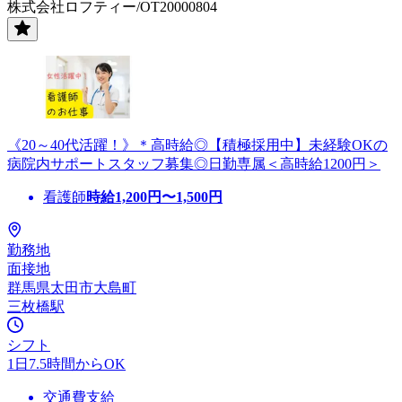
株式会社ロフティー/OT20000804
《20～40代活躍！》＊高時給◎【積極採用中】未経験OKの
病院内サポートスタッフ募集◎日勤専属＜高時給1200円＞
看護師
時給
1,200
円〜
1,500
円
勤務地
面接地
群馬県太田市大島町
三枚橋駅
シフト
1日7.5時間からOK
交通費支給