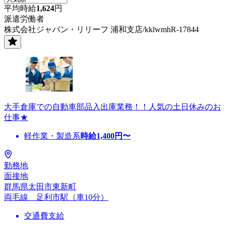
平均時給
1,624
円
派遣労働者
株式会社ジャパン・リリーフ 浦和支店/kklwmhR-17844
大手倉庫での自動車部品入出庫業務！！人気の土日休みのお
仕事★
軽作業・製造系
時給
1,400
円〜
勤務地
面接地
群馬県太田市東新町
両毛線 足利市駅（車10分）
交通費支給