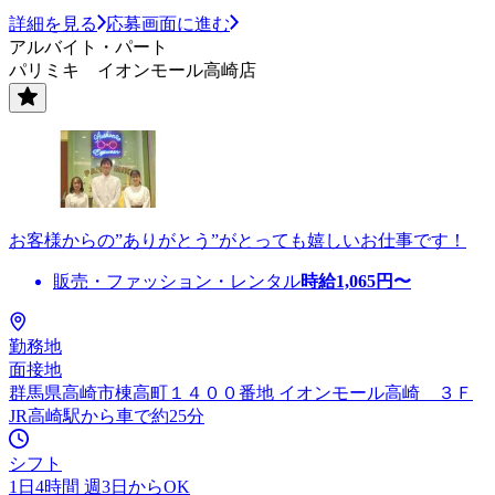
詳細を見る
応募画面に進む
アルバイト・パート
パリミキ イオンモール高崎店
お客様からの”ありがとう”がとっても嬉しいお仕事です！
販売・ファッション・レンタル
時給
1,065
円〜
勤務地
面接地
群馬県高崎市棟高町１４００番地 イオンモール高崎 ３Ｆ
JR高崎駅から車で約25分
シフト
1日4時間 週3日からOK