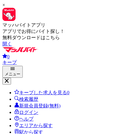
×
マッハバイトアプリ
アプリでお得にバイト探し！
無料ダウンロードはこちら
開く
0
キープ
メニュー
キープした求人を見る
0
検索履歴
新規会員登録(無料)
ログイン
ヘルプ
エリアから探す
駅から探す