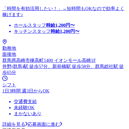
「時間を有効活用したい！」→短時間もOKなので効率よく
稼げます♪
ホールスタッフ
時給
1,200
円〜
キッチンスタッフ
時給
1,200
円〜
勤務地
面接地
群馬県高崎市棟高町1400 イオンモール高崎1F
井野(群馬)駅 徒歩57分、新前橋駅 徒歩58分、群馬総社駅 徒
歩65分
シフト
1日3時間 週3日からOK
交通費支給
未経験OK
まかないあり
詳細を見る
応募画面に進む