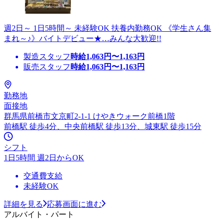
週2日～ 1日5時間～ 未経験OK 扶養内勤務OK 《学生さん集
まれ～♪》バイトデビュー★…みんな大歓迎!!
製造スタッフ
時給
1,063
円〜
1,163
円
販売スタッフ
時給
1,063
円〜
1,163
円
勤務地
面接地
群馬県前橋市文京町2-1-1 けやきウォーク前橋1階
前橋駅 徒歩4分、中央前橋駅 徒歩13分、城東駅 徒歩15分
シフト
1日5時間 週2日からOK
交通費支給
未経験OK
詳細を見る
応募画面に進む
アルバイト・パート