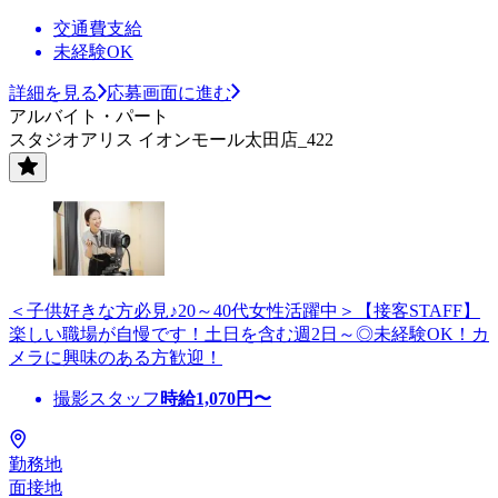
交通費支給
未経験OK
詳細を見る
応募画面に進む
アルバイト・パート
スタジオアリス イオンモール太田店_422
＜子供好きな方必見♪20～40代女性活躍中＞【接客STAFF】
楽しい職場が自慢です！土日を含む週2日～◎未経験OK！カ
メラに興味のある方歓迎！
撮影スタッフ
時給
1,070
円〜
勤務地
面接地