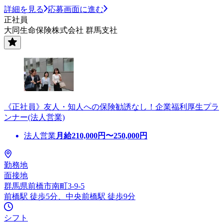
詳細を見る
応募画面に進む
正社員
大同生命保険株式会社 群馬支社
《正社員》友人・知人への保険勧誘なし！企業福利厚生プラ
ンナー(法人営業)
法人営業
月給
210,000
円〜
250,000
円
勤務地
面接地
群馬県前橋市南町3-9-5
前橋駅 徒歩5分、中央前橋駅 徒歩9分
シフト