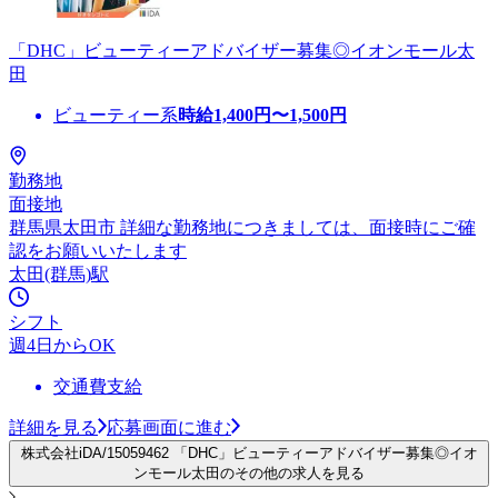
「DHC」ビューティーアドバイザー募集◎イオンモール太
田
ビューティー系
時給
1,400
円〜
1,500
円
勤務地
面接地
群馬県太田市 詳細な勤務地につきましては、面接時にご確
認をお願いいたします
太田(群馬)駅
シフト
週4日からOK
交通費支給
詳細を見る
応募画面に進む
株式会社iDA/15059462 「DHC」ビューティーアドバイザー募集◎イオ
ンモール太田のその他の求人を見る