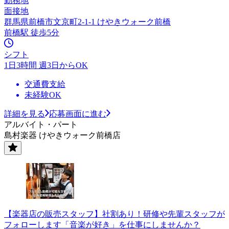
勤務地
面接地
群馬県前橋市文京町2-1-1 けやきウォーク前橋
前橋駅 徒歩5分
シフト
1日3時間 週3日からOK
交通費支給
未経験OK
詳細を見る
応募画面に進む
アルバイト・パート
島村楽器 けやきウォーク前橋店
【楽器店の販売スタッフ】社割あり！研修や先輩スタッフが
フォローします「音楽が好き」を仕事にしませんか？