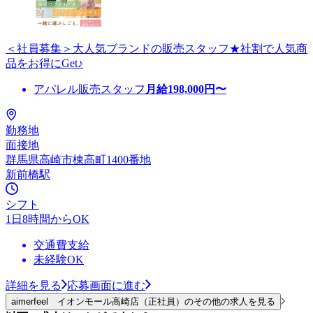
＜社員募集＞大人気ブランドの販売スタッフ★社割で人気商
品をお得にGet♪
アパレル販売スタッフ
月給
198,000
円〜
勤務地
面接地
群馬県高崎市棟高町1400番地
新前橋駅
シフト
1日8時間からOK
交通費支給
未経験OK
詳細を見る
応募画面に進む
aimerfeel イオンモール高崎店（正社員）のその他の求人を見る