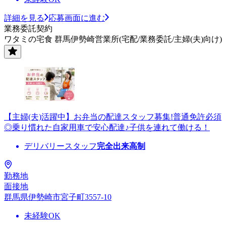
詳細を見る
応募画面に進む
業務委託契約
ワタミの宅食 群馬伊勢崎営業所(宅配/業務委託/主婦(夫)向け)
【主婦(夫)活躍中】お弁当の配達スタッフ募集!普通免許必須
◎乗り慣れた自家用車で安心配達♪子供を連れて働ける！
デリバリースタッフ
完全出来高制
勤務地
面接地
群馬県伊勢崎市宮子町3557-10
未経験OK