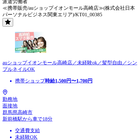
派遣労働者
≪携帯販売/auショップイオンモール高崎店≫(株式会社日本
パーソナルビジネス関東エリア)/KT01_00385
auショップイオンモール高崎店／未経験ok／髪型自由／シン
プルネイルOK
携帯ショップ
時給
1,500
円〜
1,700
円
勤務地
面接地
群馬県高崎市
新前橋駅から車で18分
交通費支給
未経験OK