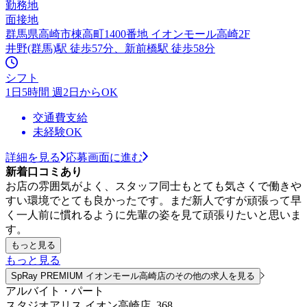
勤務地
面接地
群馬県高崎市棟高町1400番地 イオンモール高崎2F
井野(群馬)駅 徒歩57分、新前橋駅 徒歩58分
シフト
1日5時間 週2日からOK
交通費支給
未経験OK
詳細を見る
応募画面に進む
新着口コミあり
お店の雰囲気がよく、スタッフ同士もとても気さくで働きや
すい環境でとても良かったです。まだ新人ですが頑張って早
く一人前に慣れるように先輩の姿を見て頑張りたいと思いま
す。
もっと見る
もっと見る
SpRay PREMIUM イオンモール高崎店のその他の求人を見る
アルバイト・パート
スタジオアリス イオン高崎店_368