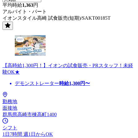
平均時給
1,363
円
アルバイト・パート
イオンスタイル高崎 試食販売(短期)/SAKT00185T
【高時給1,300円！】イオンの試食販売・PRスタッフ！未経
験OK★
デモンストレーター
時給
1,300
円〜
勤務地
面接地
群馬県高崎市棟高町1400
シフト
1日7時間 週1日からOK