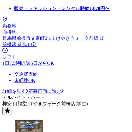
販売・ファッション・レンタル
時給
1,070
円〜
勤務地
面接地
群馬県前橋市文京町2-1-1 けやきウォーク前橋 1F
前橋駅 徒歩10分
シフト
1日7.5時間 週5日からOK
交通費支給
未経験OK
詳細を見る
応募画面に進む
アルバイト・パート
柿安 口福堂 けやきウォーク前橋店(学生)