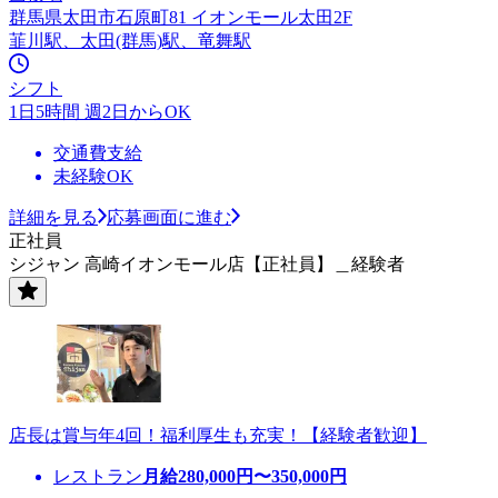
群馬県太田市石原町81 イオンモール太田2F
韮川駅、太田(群馬)駅、竜舞駅
シフト
1日5時間 週2日からOK
交通費支給
未経験OK
詳細を見る
応募画面に進む
正社員
シジャン 高崎イオンモール店【正社員】＿経験者
店長は賞与年4回！福利厚生も充実！【経験者歓迎】
レストラン
月給
280,000
円〜
350,000
円