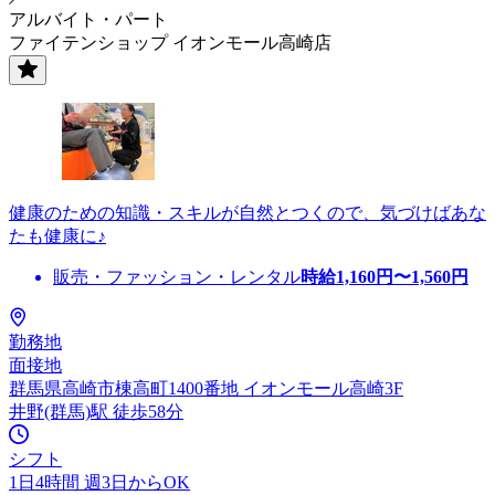
アルバイト・パート
ファイテンショップ イオンモール高崎店
健康のための知識・スキルが自然とつくので、気づけばあな
たも健康に♪
販売・ファッション・レンタル
時給
1,160
円〜
1,560
円
勤務地
面接地
群馬県高崎市棟高町1400番地 イオンモール高崎3F
井野(群馬)駅 徒歩58分
シフト
1日4時間 週3日からOK