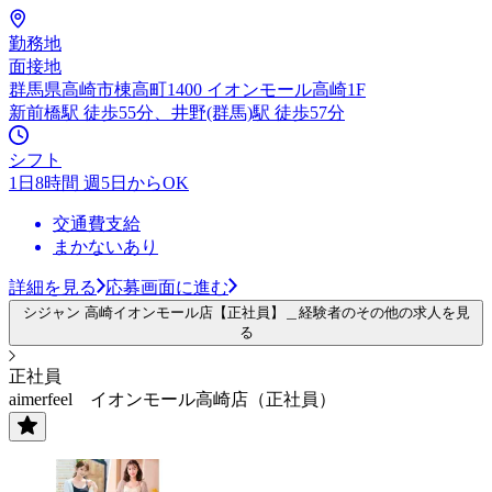
勤務地
面接地
群馬県高崎市棟高町1400 イオンモール高崎1F
新前橋駅 徒歩55分、井野(群馬)駅 徒歩57分
シフト
1日8時間 週5日からOK
交通費支給
まかないあり
詳細を見る
応募画面に進む
シジャン 高崎イオンモール店【正社員】＿経験者のその他の求人を見
る
正社員
aimerfeel イオンモール高崎店（正社員）