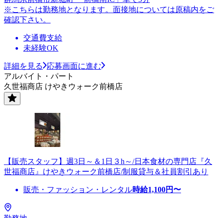
※こちらは勤務地となります。面接地については原稿内をご
確認下さい。
交通費支給
未経験OK
詳細を見る
応募画面に進む
アルバイト・パート
久世福商店 けやきウォーク前橋店
【販売スタッフ】週3日～＆1日３h～/日本食材の専門店『久
世福商店』けやきウォーク前橋店/制服貸与＆社員割引あり
販売・ファッション・レンタル
時給
1,100
円〜