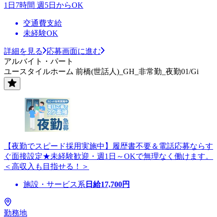
1日7時間 週5日からOK
交通費支給
未経験OK
詳細を見る
応募画面に進む
アルバイト・パート
ユースタイルホーム 前橋(世話人)_GH_非常勤_夜勤01/Gi
【夜勤でスピード採用実施中】履歴書不要＆電話応募ならす
ぐ面接設定★未経験歓迎・週1日～OKで無理なく働けます。
＜高収入も目指せる！＞
施設・サービス系
日給
17,700
円
勤務地