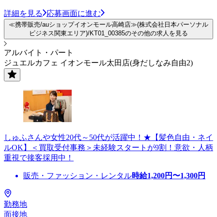
詳細を見る
応募画面に進む
≪携帯販売/auショップイオンモール高崎店≫(株式会社日本パーソナル
ビジネス関東エリア)/KT01_00385のその他の求人を見る
アルバイト・パート
ジュエルカフェ イオンモール太田店(身だしなみ自由2)
しゅふさんや女性20代～50代が活躍中！★【髪色自由・ネイ
ルOK】＜買取受付事務＞未経験スタートが9割！意欲・人柄
重視で接客採用中！
販売・ファッション・レンタル
時給
1,200
円〜
1,300
円
勤務地
面接地