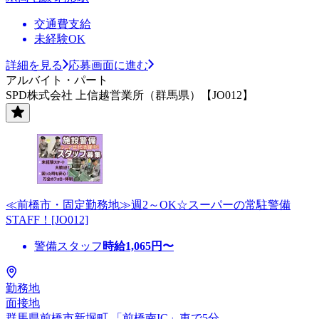
交通費支給
未経験OK
詳細を見る
応募画面に進む
アルバイト・パート
SPD株式会社 上信越営業所（群馬県）【JO012】
≪前橋市・固定勤務地≫週2～OK☆スーパーの常駐警備
STAFF！[JO012]
警備スタッフ
時給
1,065
円〜
勤務地
面接地
群馬県前橋市新堀町 「前橋南IC」車で5分