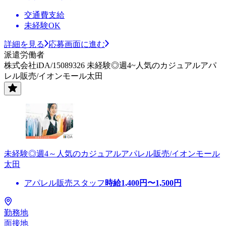
交通費支給
未経験OK
詳細を見る
応募画面に進む
派遣労働者
株式会社iDA/15089326 未経験◎週4~人気のカジュアルアパ
レル販売/イオンモール太田
未経験◎週4～人気のカジュアルアパレル販売/イオンモール
太田
アパレル販売スタッフ
時給
1,400
円〜
1,500
円
勤務地
面接地