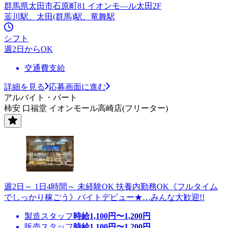
群馬県太田市石原町81 イオンモ—ル太田2F
韮川駅、太田(群馬)駅、竜舞駅
シフト
週2日からOK
交通費支給
詳細を見る
応募画面に進む
アルバイト・パート
柿安 口福堂 イオンモール高崎店(フリーター)
週2日～ 1日4時間～ 未経験OK 扶養内勤務OK《フルタイム
でしっかり稼ごう》バイトデビュー★…みんな大歓迎!!
製造スタッフ
時給
1,100
円〜
1,200
円
販売スタッフ
時給
1,100
円〜
1,200
円