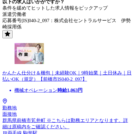
以下の求人はいかがですか？
条件を緩めてヒットした求人情報をピックアップ
派遣労働者
応募番号[IS]040-2_097：株式会社セントラルサービス 伊勢
崎採用係
かんたん仕分け＆梱包｜未経験OK｜9時始業｜土日休み｜日
払いOK（規定）【前橋市IS040-2_097】
機械オペレーション
時給
1,063
円
勤務地
面接地
群馬県前橋市笂井町 ※こちらは勤務エリアとなります。詳
細は原稿内をご確認ください。
JR両毛線 駒形駅