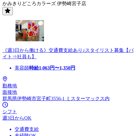
かみきりどころカラーズ 伊勢崎宮子店
《週3日から働ける》交通費支給あり♪スタイリスト募集【バ
イト⇒社員も】
美容師
時給
1,063
円〜
1,350
円
勤務地
面接地
群馬県伊勢崎市宮子町3556-1 ミスターマックス内
シフト
週3日からOK
交通費支給
未経験OK