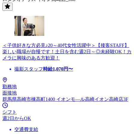
＜子供好きな方必見♪20～40代女性活躍中＞【接客STAFF】
楽しい職場が自慢です！土日を含む週2日～◎未経験OK！カ
メラに興味のある方歓迎！
撮影スタッフ
時給
1,070
円〜
勤務地
面接地
群馬県高崎市棟高町1400 イオンモ—ル高崎イオン高崎店3F
シフト
週2日からOK
交通費支給