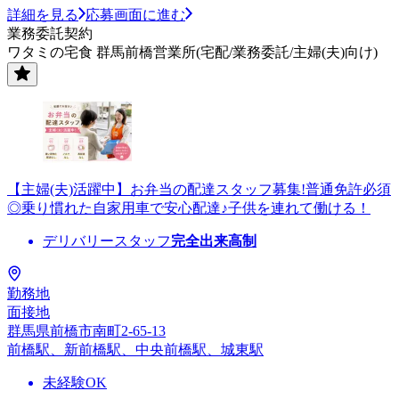
詳細を見る
応募画面に進む
業務委託契約
ワタミの宅食 群馬前橋営業所(宅配/業務委託/主婦(夫)向け)
【主婦(夫)活躍中】お弁当の配達スタッフ募集!普通免許必須
◎乗り慣れた自家用車で安心配達♪子供を連れて働ける！
デリバリースタッフ
完全出来高制
勤務地
面接地
群馬県前橋市南町2-65-13
前橋駅、新前橋駅、中央前橋駅、城東駅
未経験OK