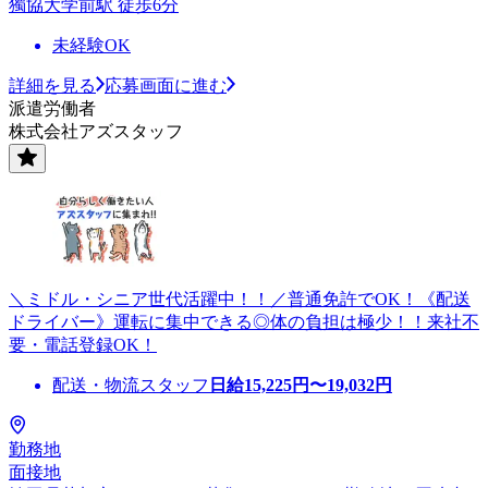
獨協大学前駅 徒歩6分
未経験OK
詳細を見る
応募画面に進む
派遣労働者
株式会社アズスタッフ
＼ミドル・シニア世代活躍中！！／普通免許でOK！《配送
ドライバー》運転に集中できる◎体の負担は極少！！来社不
要・電話登録OK！
配送・物流スタッフ
日給
15,225
円〜
19,032
円
勤務地
面接地