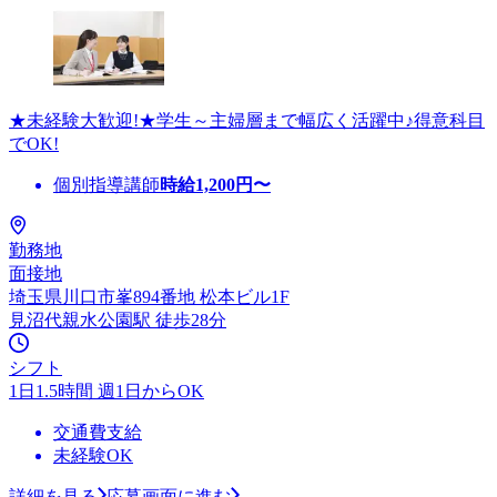
★未経験大歓迎!★学生～主婦層まで幅広く活躍中♪得意科目
でOK!
個別指導講師
時給
1,200
円〜
勤務地
面接地
埼玉県川口市峯894番地 松本ビル1F
見沼代親水公園駅 徒歩28分
シフト
1日1.5時間 週1日からOK
交通費支給
未経験OK
詳細を見る
応募画面に進む