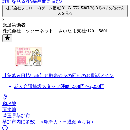
詳細を見る
応募画面に進む
株式会社フェローズ(ゲーム販売)D1_G_556_530T(A)(D1)のその他の求
人を見る
派遣労働者
株式会社ニッソーネット さいたま支社/1201_5801
【急募＆日払いok】お散歩や身の回りのお世話メイン
老人介護施設スタッフ
時給
1,500
円〜
2,250
円
勤務地
面接地
埼玉県草加市
草加市内に多数！＜駅チカ・車通勤okも有＞