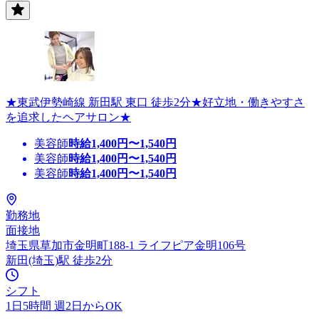
★東武伊勢崎線 新田駅 東口 徒歩2分★好立地・働きやすさ
を追求したヘアサロン★
美容師
時給
1,400
円〜
1,540
円
美容師
時給
1,400
円〜
1,540
円
美容師
時給
1,400
円〜
1,540
円
勤務地
面接地
埼玉県草加市金明町188-1 ライフピア金明106号
新田(埼玉)駅 徒歩2分
シフト
1日5時間 週2日からOK