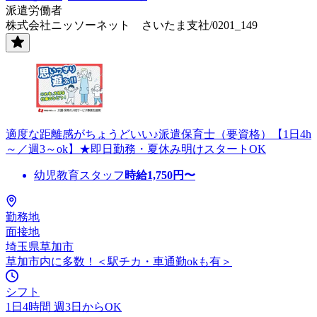
派遣労働者
株式会社ニッソーネット さいたま支社/0201_149
適度な距離感がちょうどいい♪派遣保育士（要資格）【1日4h
～／週3～ok】★即日勤務・夏休み明けスタートOK
幼児教育スタッフ
時給
1,750
円〜
勤務地
面接地
埼玉県草加市
草加市内に多数！＜駅チカ・車通勤okも有＞
シフト
1日4時間 週3日からOK