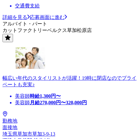
交通費支給
詳細を見る
応募画面に進む
アルバイト・パート
カットファクトリーベルクス草加松原店
幅広い年代のスタイリストが活躍！19時に閉店なのでプライ
ベートも充実♪
美容師
時給
1,300
円〜
美容師
月給
270,000
円〜
320,000
円
勤務地
面接地
埼玉県草加市草加3-9-13