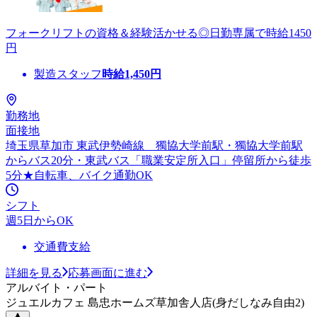
フォークリフトの資格＆経験活かせる◎日勤専属で時給1450
円
製造スタッフ
時給
1,450
円
勤務地
面接地
埼玉県草加市 東武伊勢崎線 獨協大学前駅・獨協大学前駅
からバス20分・東武バス「職業安定所入口」停留所から徒歩
5分★自転車、バイク通勤OK
シフト
週5日からOK
交通費支給
詳細を見る
応募画面に進む
アルバイト・パート
ジュエルカフェ 島忠ホームズ草加舎人店(身だしなみ自由2)