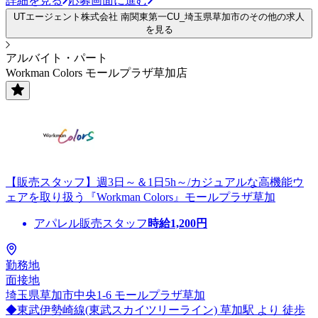
詳細を見る
応募画面に進む
UTエージェント株式会社 南関東第一CU_埼玉県草加市のその他の求人
を見る
アルバイト・パート
Workman Colors モールプラザ草加店
【販売スタッフ】週3日～＆1日5h～/カジュアルな高機能ウ
ェアを取り扱う『Workman Colors』モールプラザ草加
アパレル販売スタッフ
時給
1,200
円
勤務地
面接地
埼玉県草加市中央1-6 モールプラザ草加
◆東武伊勢崎線(東武スカイツリーライン) 草加駅 より 徒歩