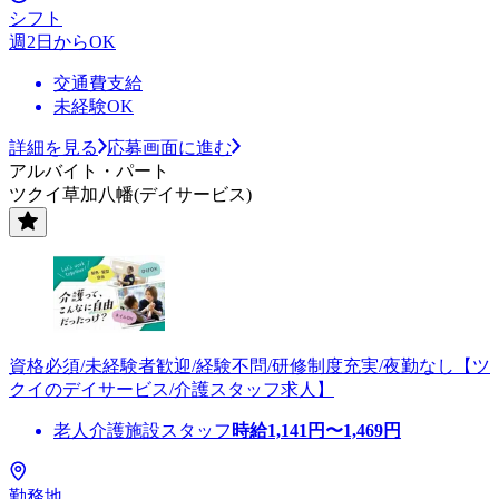
シフト
週2日からOK
交通費支給
未経験OK
詳細を見る
応募画面に進む
アルバイト・パート
ツクイ草加八幡(デイサービス)
資格必須/未経験者歓迎/経験不問/研修制度充実/夜勤なし【ツ
クイのデイサービス/介護スタッフ求人】
老人介護施設スタッフ
時給
1,141
円〜
1,469
円
勤務地