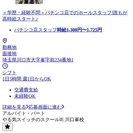
＜学歴・経験不問＞パチンコ店でのホールスタッフ!誰もが
高時給スタート♪
パチンコ店スタッフ
時給
1,300
円〜
1,725
円
勤務地
面接地
埼玉県川口市大字峯字前234番地1
シフト
1日5時間 週1日からOK
交通費支給
未経験OK
詳細を見る
応募画面に進む
アルバイト・パート
やる気スイッチのスクールIE 川口峯校