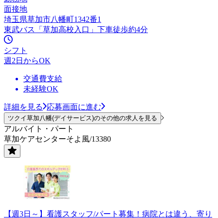
面接地
埼玉県草加市八幡町1342番1
東武バス「草加高校入口」下車徒歩約4分
シフト
週2日からOK
交通費支給
未経験OK
詳細を見る
応募画面に進む
ツクイ草加八幡(デイサービス)のその他の求人を見る
アルバイト・パート
草加ケアセンターそよ風/13380
【週3日～】看護スタッフ/パート募集！病院とは違う、寄り