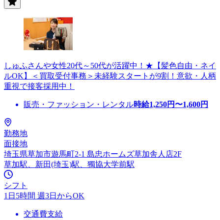
しゅふさんや女性20代～50代が活躍中！★【髪色自由・ネイ
ルOK】＜買取受付事務＞未経験スタートが9割！意欲・人柄
重視で接客採用中！
販売・ファッション・レンタル
時給
1,250
円〜
1,600
円
勤務地
面接地
埼玉県草加市遊馬町2-1 島忠ホームズ草加舎人店2F
草加駅、新田(埼玉)駅、獨協大学前駅
シフト
1日5時間 週3日からOK
交通費支給