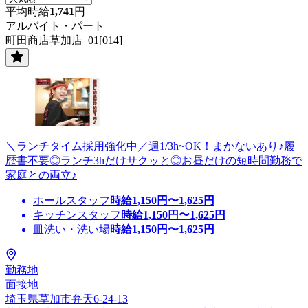
平均時給
1,741
円
アルバイト・パート
町田商店草加店_01[014]
＼ランチタイム採用強化中／週1/3h~OK！まかないあり♪履
歴書不要◎ランチ3hだけサクッと◎お昼だけの短時間勤務で
家庭との両立♪
ホールスタッフ
時給
1,150
円〜
1,625
円
キッチンスタッフ
時給
1,150
円〜
1,625
円
皿洗い・洗い場
時給
1,150
円〜
1,625
円
勤務地
面接地
埼玉県草加市弁天6-24-13