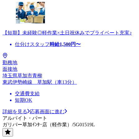
【短期】未経験◎軽作業×土日祝休みでプライベート充実♪
仕分けスタッフ
時給
1,500
円〜
勤務地
面接地
埼玉県草加市青柳
東武伊勢崎線 草加駅（車13分）
交通費支給
短期OK
詳細を見る
応募画面に進む
アルバイト・パート
ガリバー草加ｲﾝﾀｰ店（軽作業）/5G01519L