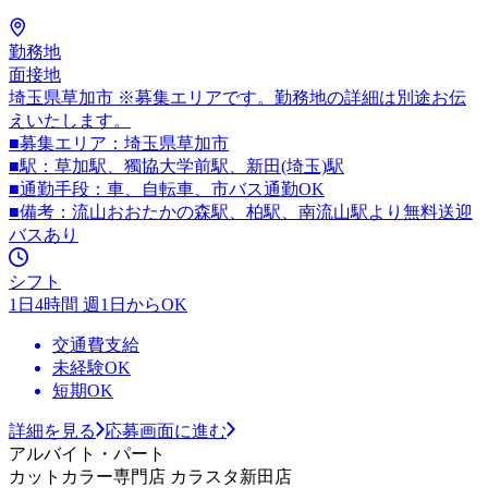
勤務地
面接地
埼玉県草加市 ※募集エリアです。勤務地の詳細は別途お伝
えいたします。
■募集エリア：埼玉県草加市
■駅：草加駅、獨協大学前駅、新田(埼玉)駅
■通勤手段：車、自転車、市バス通勤OK
■備考：流山おおたかの森駅、柏駅、南流山駅より無料送迎
バスあり
シフト
1日4時間 週1日からOK
交通費支給
未経験OK
短期OK
詳細を見る
応募画面に進む
アルバイト・パート
カットカラー専門店 カラスタ新田店