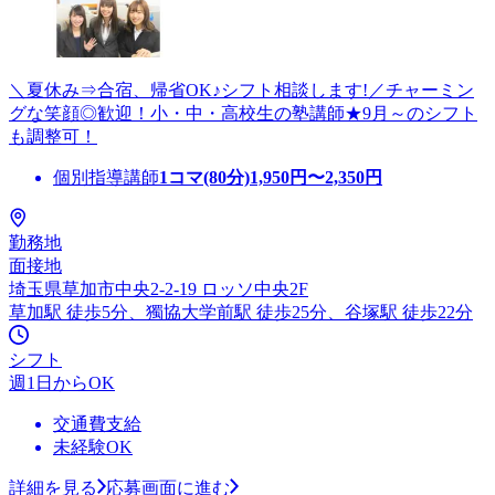
＼夏休み⇒合宿、帰省OK♪シフト相談します!／チャーミン
グな笑顔◎歓迎！小・中・高校生の塾講師★9月～のシフト
も調整可！
個別指導講師
1コマ(80分)
1,950
円〜
2,350
円
勤務地
面接地
埼玉県草加市中央2-2-19 ロッソ中央2F
草加駅 徒歩5分、獨協大学前駅 徒歩25分、谷塚駅 徒歩22分
シフト
週1日からOK
交通費支給
未経験OK
詳細を見る
応募画面に進む