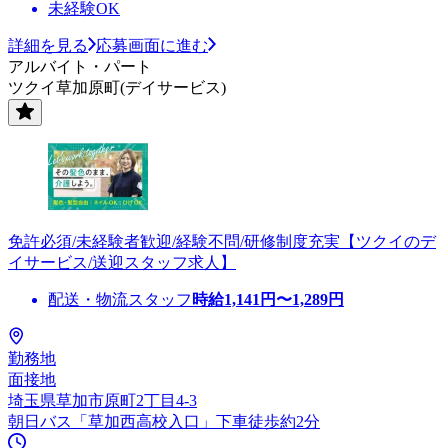
未経験OK
詳細を見る
応募画面に進む
アルバイト・パート
ツクイ草加原町(デイサービス)
免許必須/未経験者歓迎/経験不問/研修制度充実【ツクイのデ
イサービス/送迎スタッフ求人】
配送・物流スタッフ
時給
1,141
円〜
1,289
円
勤務地
面接地
埼玉県草加市原町2丁目4-3
朝日バス「草加西高校入口」下車徒歩約2分