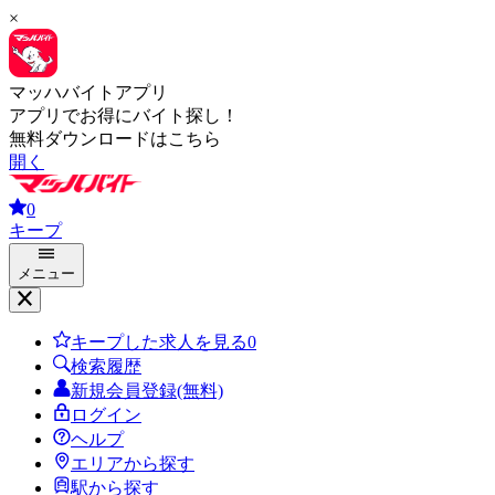
×
マッハバイトアプリ
アプリでお得にバイト探し！
無料ダウンロードはこちら
開く
0
キープ
メニュー
キープした求人を見る
0
検索履歴
新規会員登録(無料)
ログイン
ヘルプ
エリアから探す
駅から探す