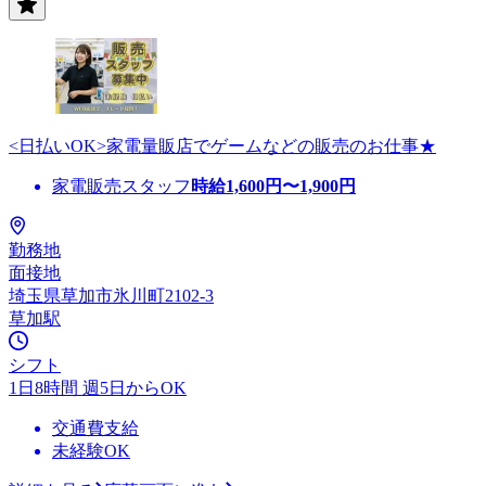
<日払いOK>家電量販店でゲームなどの販売のお仕事★
家電販売スタッフ
時給
1,600
円〜
1,900
円
勤務地
面接地
埼玉県草加市氷川町2102-3
草加駅
シフト
1日8時間 週5日からOK
交通費支給
未経験OK