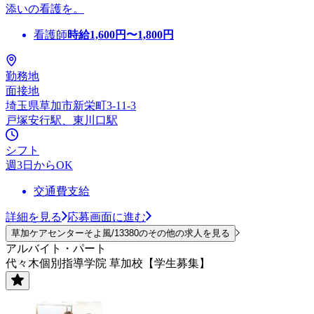
添いの看護を。
看護師
時給
1,600
円〜
1,800
円
勤務地
面接地
埼玉県草加市新栄町3-11-3
戸塚安行駅、東川口駅
シフト
週3日からOK
交通費支給
詳細を見る
応募画面に進む
草加ケアセンターそよ風/13380のその他の求人を見る
アルバイト・パート
代々木個別指導学院 草加校【学生募集】