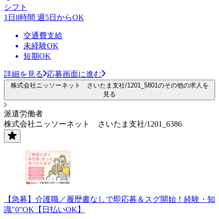
シフト
1日8時間 週5日からOK
交通費支給
未経験OK
短期OK
詳細を見る
応募画面に進む
株式会社ニッソーネット さいたま支社/1201_5801のその他の求人を
見る
派遣労働者
株式会社ニッソーネット さいたま支社/1201_6386
【急募】介護職／履歴書なしで即応募＆スグ開始！経験・知
識"0"OK【日払いOK】