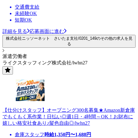
交通費支給
未経験OK
短期OK
詳細を見る
応募画面に進む
株式会社ニッソーネット さいたま支社/0201_149のその他の求人を見
る
派遣労働者
ライクスタッフィング株式会社/lwhn27
【仕分けスタッフ】オープニング300名募集★Amazon新倉庫
でもくもく系作業！日払い◎週1日・4時間～OK！お財布に
嬉しい格安社食あり♪髪色自由◎/lwhn27
倉庫スタッフ
時給
1,350
円〜
1,688
円