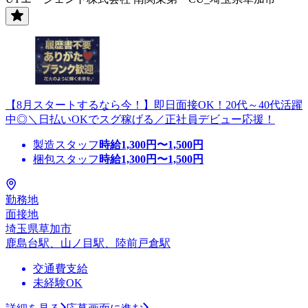
【8月スタートするなら今！】即日面接OK！20代～40代活躍
中◎＼日払いOKでスグ稼げる／正社員デビュー応援！
製造スタッフ
時給
1,300
円〜
1,500
円
梱包スタッフ
時給
1,300
円〜
1,500
円
勤務地
面接地
埼玉県草加市
鹿島台駅、山ノ目駅、陸前戸倉駅
交通費支給
未経験OK