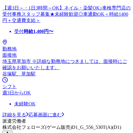
【週3日～・1日3時間～OK】ネイル・染髪OK♪車検専門店の
受付事務スタッフ募集★未経験歓迎◎車通勤OK＜時給1400
円＋交通費支給＞
受付
時給
1,400
円〜
勤務地
面接地
埼玉県草加市 ※詳細な勤務地につきましては、面接時にご
確認をお願いいたします。
谷塚駅、草加駅
シフト
週3日からOK
未経験OK
詳細を見る
応募画面に進む
派遣労働者
株式会社フェローズ(ゲーム販売)D1_G_556_530T(A)(D1)