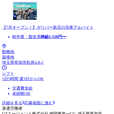
【7月オープン！】ガリバー新店の洗車アルバイト
軽作業・製造系
時給
1,550
円〜
勤務地
面接地
埼玉県草加市松原4-8-2
シフト
1日5時間 週3日からOK
交通費支給
未経験OK
詳細を見る
応募画面に進む
派遣労働者
UTエージェント株式会社 南関東第一CU_埼玉県草加市