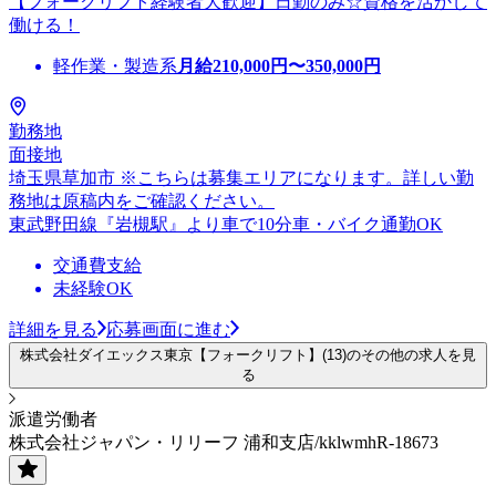
【フォークリフト経験者大歓迎】日勤のみ☆資格を活かして
働ける！
軽作業・製造系
月給
210,000
円〜
350,000
円
勤務地
面接地
埼玉県草加市 ※こちらは募集エリアになります。詳しい勤
務地は原稿内をご確認ください。
東武野田線『岩槻駅』より車で10分車・バイク通勤OK
交通費支給
未経験OK
詳細を見る
応募画面に進む
株式会社ダイエックス東京【フォークリフト】(13)のその他の求人を見
る
派遣労働者
株式会社ジャパン・リリーフ 浦和支店/kklwmhR-18673