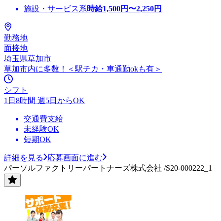
施設・サービス系
時給
1,500
円〜
2,250
円
勤務地
面接地
埼玉県草加市
草加市内に多数！＜駅チカ・車通勤okも有＞
シフト
1日8時間 週5日からOK
交通費支給
未経験OK
短期OK
詳細を見る
応募画面に進む
パーソルファクトリーパートナーズ株式会社 /S20-000222_1