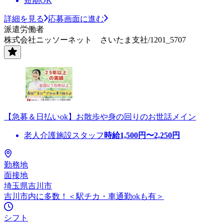
短期OK
詳細を見る
応募画面に進む
派遣労働者
株式会社ニッソーネット さいたま支社/1201_5707
【急募＆日払いok】お散歩や身の回りのお世話メイン
老人介護施設スタッフ
時給
1,500
円〜
2,250
円
勤務地
面接地
埼玉県吉川市
吉川市内に多数！＜駅チカ・車通勤okも有＞
シフト