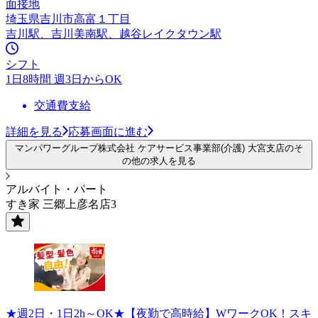
面接地
埼玉県吉川市高富１丁目
吉川駅、吉川美南駅、越谷レイクタウン駅
シフト
1日8時間 週3日からOK
交通費支給
詳細を見る
応募画面に進む
マンパワーグループ株式会社 ケアサービス事業部(介護) 大宮支店のそ
の他の求人を見る
アルバイト・パート
すき家 三郷上彦名店3
★週2日・1日2h～OK★【夜勤で高時給】WワークOK！スキ