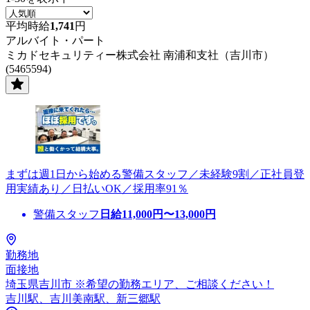
平均時給
1,741
円
アルバイト・パート
ミカドセキュリティー株式会社 南浦和支社（吉川市）
(5465594)
まずは週1日から始める警備スタッフ／未経験9割／正社員登
用実績あり／日払いOK／採用率91％
警備スタッフ
日給
11,000
円〜
13,000
円
勤務地
面接地
埼玉県吉川市 ※希望の勤務エリア、ご相談ください！
吉川駅、吉川美南駅、新三郷駅