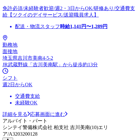
免許必須/未経験者歓迎/週2・3日からOK/研修あり/交通費支
給【ツクイのデイサービス/送迎職員求人】
配送・物流スタッフ
時給
1,141
円〜
1,289
円
勤務地
面接地
埼玉県吉川市美南4-5-2
JR武蔵野線「吉川美南駅」から徒歩約13分
シフト
週2日からOK
交通費支給
未経験OK
詳細を見る
応募画面に進む
アルバイト・パート
シンテイ警備株式会社 柏支社 吉川美南(10)エリ
ア/A3203200128