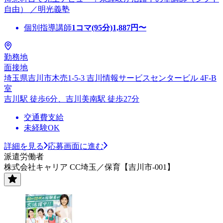
自由） ／明光義塾
個別指導講師
1コマ(95分)
1,887
円〜
勤務地
面接地
埼玉県吉川市木売1-5-3 吉川情報サービスセンタービル 4F-B
室
吉川駅 徒歩6分、吉川美南駅 徒歩27分
交通費支給
未経験OK
詳細を見る
応募画面に進む
派遣労働者
株式会社キャリア CC埼玉／保育【吉川市-001】