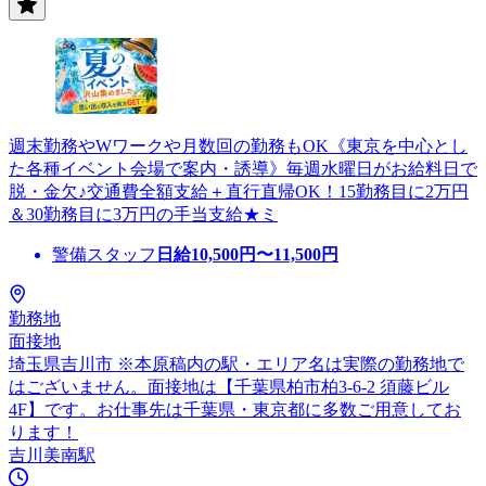
週末勤務やWワークや月数回の勤務もOK《東京を中心とし
た各種イベント会場で案内・誘導》毎週水曜日がお給料日で
脱・金欠♪交通費全額支給＋直行直帰OK！15勤務目に2万円
＆30勤務目に3万円の手当支給★ミ
警備スタッフ
日給
10,500
円〜
11,500
円
勤務地
面接地
埼玉県吉川市 ※本原稿内の駅・エリア名は実際の勤務地で
はございません。面接地は【千葉県柏市柏3-6-2 須藤ビル
4F】です。お仕事先は千葉県・東京都に多数ご用意してお
ります！
吉川美南駅