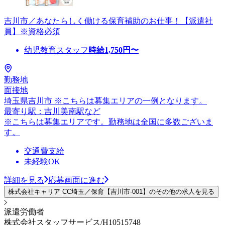
吉川市／あなたらしく働ける保育補助のお仕事！【派遣社
員】※資格必須
幼児教育スタッフ
時給
1,750
円〜
勤務地
面接地
埼玉県吉川市 ※こちらは募集エリアの一例となります。
最寄り駅：吉川美南駅など
※こちらは募集エリアです。勤務地は全国に多数ございま
す。
交通費支給
未経験OK
詳細を見る
応募画面に進む
株式会社キャリア CC埼玉／保育【吉川市-001】のその他の求人を見る
派遣労働者
株式会社スタッフサービス/H10515748