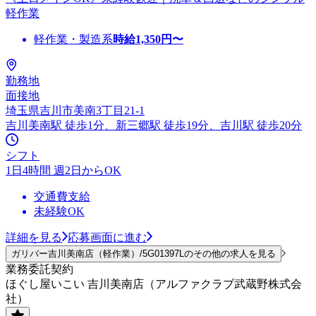
軽作業
軽作業・製造系
時給
1,350
円〜
勤務地
面接地
埼玉県吉川市美南3丁目21-1
吉川美南駅 徒歩1分、新三郷駅 徒歩19分、吉川駅 徒歩20分
シフト
1日4時間 週2日からOK
交通費支給
未経験OK
詳細を見る
応募画面に進む
ガリバー吉川美南店（軽作業）/5G01397Lのその他の求人を見る
業務委託契約
ほぐし屋いこい 吉川美南店（アルファクラブ武蔵野株式会
社）