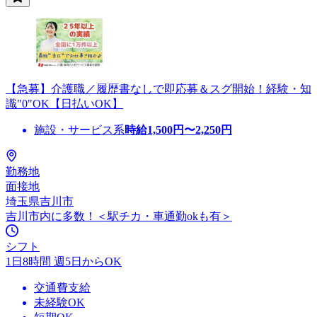
【急募】介護職／履歴書なしで即応募＆スグ開始！経験・知
識"0"OK【日払いOK】
施設・サービス系
時給
1,500
円〜
2,250
円
勤務地
面接地
埼玉県吉川市
吉川市内に多数！＜駅チカ・車通勤okも有＞
シフト
1日8時間 週5日からOK
交通費支給
未経験OK