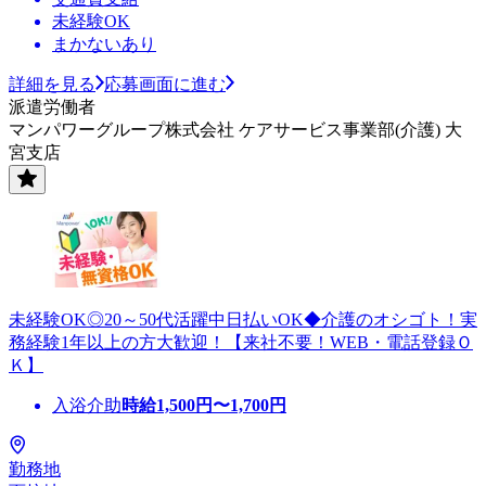
未経験OK
まかないあり
詳細を見る
応募画面に進む
派遣労働者
マンパワーグループ株式会社 ケアサービス事業部(介護) 大
宮支店
未経験OK◎20～50代活躍中日払いOK◆介護のオシゴト！実
務経験1年以上の方大歓迎！【来社不要！WEB・電話登録Ｏ
Ｋ】
入浴介助
時給
1,500
円〜
1,700
円
勤務地