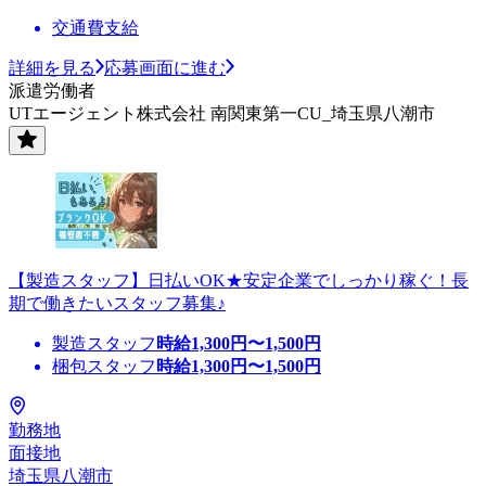
交通費支給
詳細を見る
応募画面に進む
派遣労働者
UTエージェント株式会社 南関東第一CU_埼玉県八潮市
【製造スタッフ】日払いOK★安定企業でしっかり稼ぐ！長
期で働きたいスタッフ募集♪
製造スタッフ
時給
1,300
円〜
1,500
円
梱包スタッフ
時給
1,300
円〜
1,500
円
勤務地
面接地
埼玉県八潮市