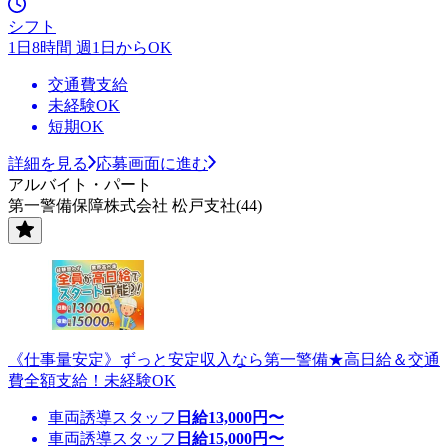
シフト
1日8時間 週1日からOK
交通費支給
未経験OK
短期OK
詳細を見る
応募画面に進む
アルバイト・パート
第一警備保障株式会社 松戸支社(44)
《仕事量安定》ずっと安定収入なら第一警備★高日給＆交通
費全額支給！未経験OK
車両誘導スタッフ
日給
13,000
円〜
車両誘導スタッフ
日給
15,000
円〜