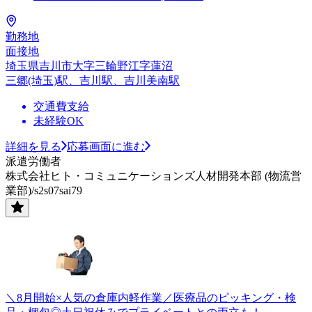
勤務地
面接地
埼玉県吉川市大字三輪野江字蓮沼
三郷(埼玉)駅、吉川駅、吉川美南駅
交通費支給
未経験OK
詳細を見る
応募画面に進む
派遣労働者
株式会社ヒト・コミュニケーションズ人材開発本部 (物流営
業部)/s2s07sai79
＼8月開始×人気の倉庫内軽作業／医療品のピッキング・検