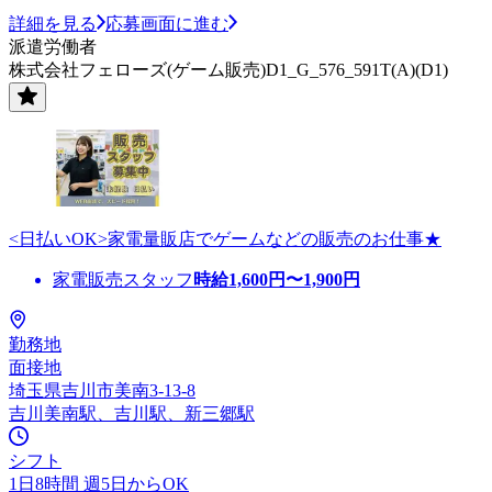
詳細を見る
応募画面に進む
派遣労働者
株式会社フェローズ(ゲーム販売)D1_G_576_591T(A)(D1)
<日払いOK>家電量販店でゲームなどの販売のお仕事★
家電販売スタッフ
時給
1,600
円〜
1,900
円
勤務地
面接地
埼玉県吉川市美南3-13-8
吉川美南駅、吉川駅、新三郷駅
シフト
1日8時間 週5日からOK