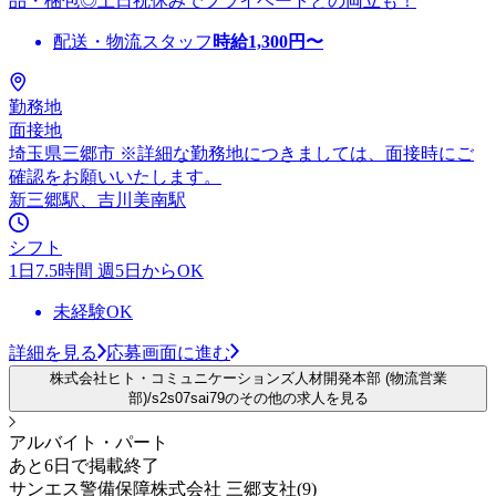
品・梱包◎土日祝休みでプライベートとの両立も！
配送・物流スタッフ
時給
1,300
円〜
勤務地
面接地
埼玉県三郷市 ※詳細な勤務地につきましては、面接時にご
確認をお願いいたします。
新三郷駅、吉川美南駅
シフト
1日7.5時間 週5日からOK
未経験OK
詳細を見る
応募画面に進む
株式会社ヒト・コミュニケーションズ人材開発本部 (物流営業
部)/s2s07sai79のその他の求人を見る
アルバイト・パート
あと6日で掲載終了
サンエス警備保障株式会社 三郷支社(9)