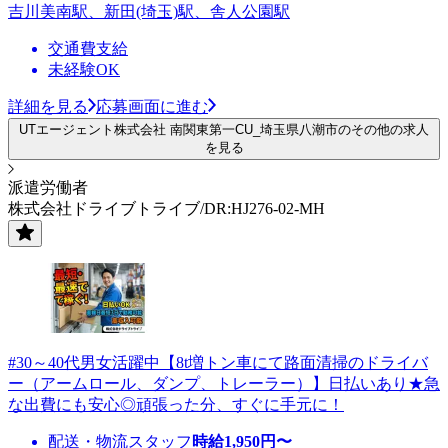
吉川美南駅、新田(埼玉)駅、舎人公園駅
交通費支給
未経験OK
詳細を見る
応募画面に進む
UTエージェント株式会社 南関東第一CU_埼玉県八潮市のその他の求人
を見る
派遣労働者
株式会社ドライブトライブ/DR:HJ276-02-MH
#30～40代男女活躍中【8t増トン車にて路面清掃のドライバ
ー（アームロール、ダンプ、トレーラー）】日払いあり★急
な出費にも安心◎頑張った分、すぐに手元に！
配送・物流スタッフ
時給
1,950
円〜