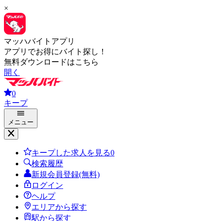
×
マッハバイトアプリ
アプリでお得にバイト探し！
無料ダウンロードはこちら
開く
0
キープ
メニュー
キープした求人を見る
0
検索履歴
新規会員登録(無料)
ログイン
ヘルプ
エリアから探す
駅から探す