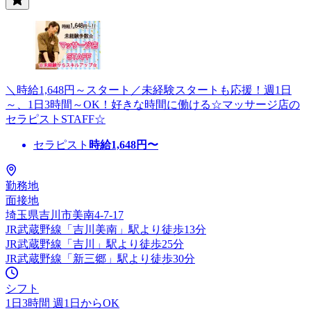
＼時給1,648円～スタート／未経験スタートも応援！週1日
～、1日3時間～OK！好きな時間に働ける☆マッサージ店の
セラピストSTAFF☆
セラピスト
時給
1,648
円〜
勤務地
面接地
埼玉県吉川市美南4-7-17
JR武蔵野線「吉川美南」駅より徒歩13分
JR武蔵野線「吉川」駅より徒歩25分
JR武蔵野線「新三郷」駅より徒歩30分
シフト
1日3時間 週1日からOK