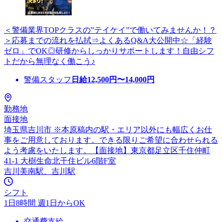
＜警備業界TOPクラスの”テイケイ”で働いてみませんか！？
＞応募までの流れを払拭⇒よくあるQ&A大公開中☆「経験
ゼロ」でOK◎研修からしっかりサポートします！自由シフ
トだから無理なく働こう♪
警備スタッフ
日給
12,500
円〜
14,000
円
勤務地
面接地
埼玉県吉川市 ※本原稿内の駅・エリア以外にも幅広くお仕
事をご用意しております。できる限りご希望に合わせられる
よう考慮をいたします。【面接地】東京都足立区千住仲町
41-1 大樹生命北千住ビル6階F室
吉川美南駅、吉川駅
シフト
1日8時間 週1日からOK
交通費支給