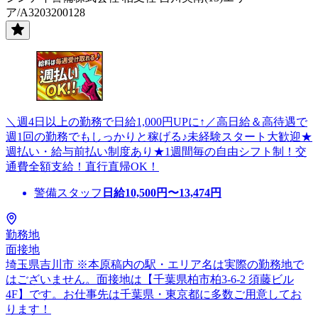
ア/A3203200128
＼週4日以上の勤務で日給1,000円UPに↑／高日給＆高待遇で
週1回の勤務でもしっかりと稼げる♪未経験スタート大歓迎★
週払い・給与前払い制度あり★1週間毎の自由シフト制！交
通費全額支給！直行直帰OK！
警備スタッフ
日給
10,500
円〜
13,474
円
勤務地
面接地
埼玉県吉川市 ※本原稿内の駅・エリア名は実際の勤務地で
はございません。面接地は【千葉県柏市柏3-6-2 須藤ビル
4F】です。お仕事先は千葉県・東京都に多数ご用意してお
ります！