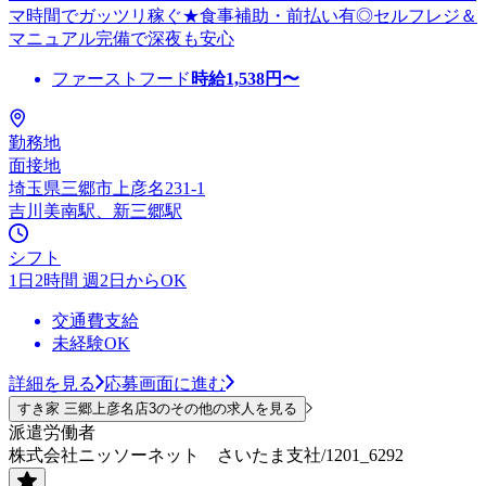
マ時間でガッツリ稼ぐ★食事補助・前払い有◎セルフレジ＆
マニュアル完備で深夜も安心
ファーストフード
時給
1,538
円〜
勤務地
面接地
埼玉県三郷市上彦名231-1
吉川美南駅、新三郷駅
シフト
1日2時間 週2日からOK
交通費支給
未経験OK
詳細を見る
応募画面に進む
すき家 三郷上彦名店3のその他の求人を見る
派遣労働者
株式会社ニッソーネット さいたま支社/1201_6292