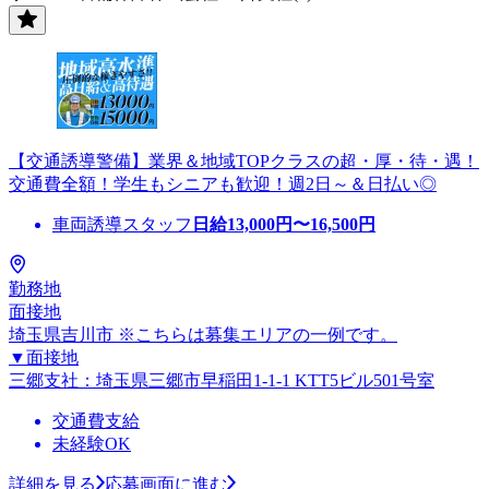
【交通誘導警備】業界＆地域TOPクラスの超・厚・待・遇！
交通費全額！学生もシニアも歓迎！週2日～＆日払い◎
車両誘導スタッフ
日給
13,000
円〜
16,500
円
勤務地
面接地
埼玉県吉川市 ※こちらは募集エリアの一例です。
▼面接地
三郷支社：埼玉県三郷市早稲田1-1-1 KTT5ビル501号室
交通費支給
未経験OK
詳細を見る
応募画面に進む