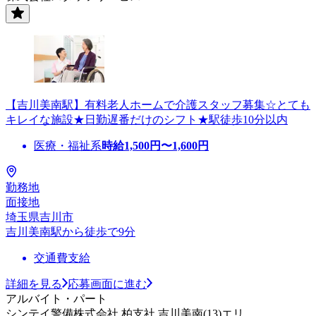
【吉川美南駅】有料老人ホームで介護スタッフ募集☆とても
キレイな施設★日勤遅番だけのシフト★駅徒歩10分以内
医療・福祉系
時給
1,500
円〜
1,600
円
勤務地
面接地
埼玉県吉川市
吉川美南駅から徒歩で9分
交通費支給
詳細を見る
応募画面に進む
アルバイト・パート
シンテイ警備株式会社 柏支社 吉川美南(13)エリ