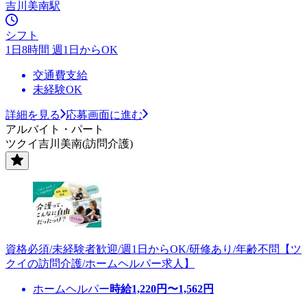
吉川美南駅
シフト
1日8時間 週1日からOK
交通費支給
未経験OK
詳細を見る
応募画面に進む
アルバイト・パート
ツクイ吉川美南(訪問介護)
資格必須/未経験者歓迎/週1日からOK/研修あり/年齢不問【ツ
クイの訪問介護/ホームヘルパー求人】
ホームヘルパー
時給
1,220
円〜
1,562
円