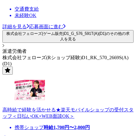
交通費支給
未経験OK
詳細を見る
応募画面に進む
株式会社フェローズ(ゲーム販売)D1_G_576_591T(A)(D1)のその他の求
人を見る
派遣労働者
株式会社フェローズ(Rショップ経験)D1_RK_570_2669S(A)
(D1)
高時給で経験を活かせる★楽天モバイルショップの受付スタ
ッフ＜日払いOK×WEB面談OK＞
携帯ショップ
時給
1,700
円〜
2,000
円