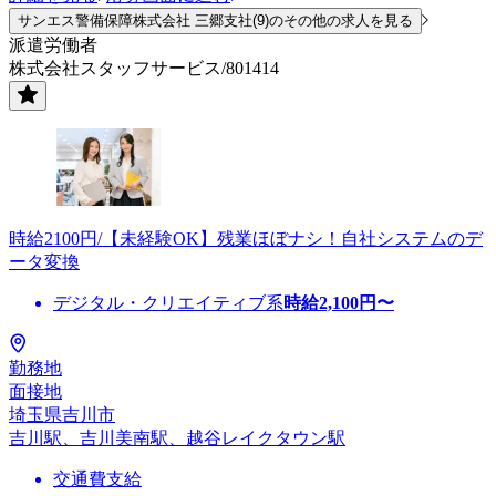
サンエス警備保障株式会社 三郷支社(9)のその他の求人を見る
派遣労働者
株式会社スタッフサービス/801414
時給2100円/【未経験OK】残業ほぼナシ！自社システムのデ
ータ変換
デジタル・クリエイティブ系
時給
2,100
円〜
勤務地
面接地
埼玉県吉川市
吉川駅、吉川美南駅、越谷レイクタウン駅
交通費支給