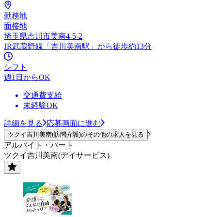
勤務地
面接地
埼玉県吉川市美南4-5-2
JR武蔵野線「吉川美南駅」から徒歩約13分
シフト
週1日からOK
交通費支給
未経験OK
詳細を見る
応募画面に進む
ツクイ吉川美南(訪問介護)のその他の求人を見る
アルバイト・パート
ツクイ吉川美南(デイサービス)