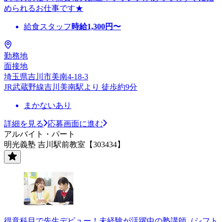
められるお仕事です★
給食スタッフ
時給
1,300
円〜
勤務地
面接地
埼玉県吉川市美南4-18-3
JR武蔵野線吉川美南駅より 徒歩約9分
まかないあり
詳細を見る
応募画面に進む
アルバイト・パート
明光義塾 吉川駅前教室【303434】
得意科目で先生デビュー！未経験が活躍中の塾講師（シフト