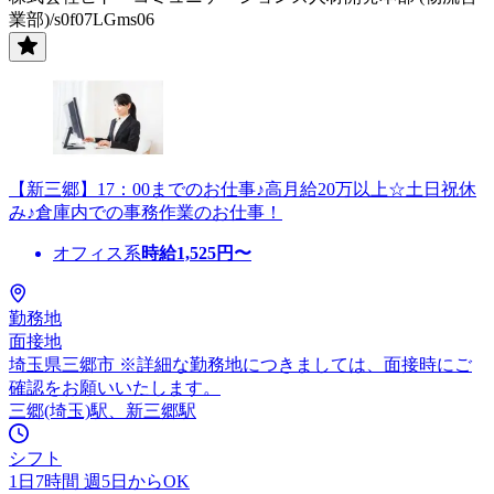
業部)/s0f07LGms06
【新三郷】17：00までのお仕事♪高月給20万以上☆土日祝休
み♪倉庫内での事務作業のお仕事！
オフィス系
時給
1,525
円〜
勤務地
面接地
埼玉県三郷市 ※詳細な勤務地につきましては、面接時にご
確認をお願いいたします。
三郷(埼玉)駅、新三郷駅
シフト
1日7時間 週5日からOK