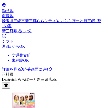
勤務地
面接地
埼玉県三郷市新三郷ららシティ3-1-1ららぽーと新三郷1階
150番
新三郷駅 徒歩7分
シフト
週3日からOK
交通費支給
未経験OK
詳細を見る
応募画面に進む
正社員
Dr.stretch ららぽーと新三郷店/ds