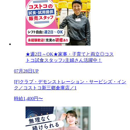
★週2日～OK★家事・子育てと両立◎コス
トコ試食スタッフ♪主婦さん活躍中！
07月28日UP
[F]クラブ・デモンストレーション・サービシズ・イン
ク／コストコ新三郷倉庫店／1
時給1,400円〜