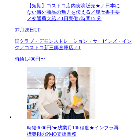
【短期】コストコ店内実演販売★／日本に
ない海外商品の魅力を伝える／履歴書不要
／交通費支給／1日実働7時間15 分
07月28日UP
[I]クラブ・デモンストレーション・サービシズ・イン
ク／コストコ新三郷倉庫店／1
時給1,400円〜
時給3000円/★残業月10h程度★インフラ再
構築PJのPMO支援業務