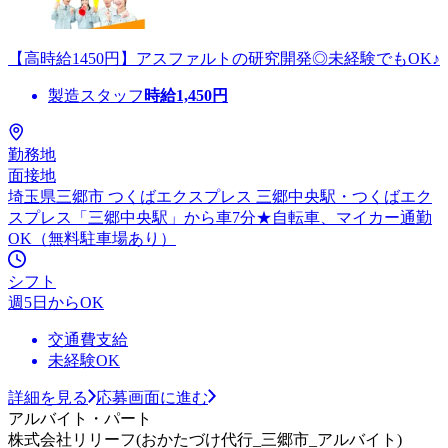
【高時給1450円】アスファルトの研究開発◎未経験でもOK♪
製造スタッフ
時給
1,450
円
勤務地
面接地
埼玉県三郷市 つくばエクスプレス 三郷中央駅・つくばエク
スプレス「三郷中央駅」から車7分★自転車、マイカー通勤
OK（無料駐車場あり）
シフト
週5日からOK
交通費支給
未経験OK
詳細を見る
応募画面に進む
アルバイト・パート
株式会社リリーフ(おかたづけ代行_三郷市_アルバイト)