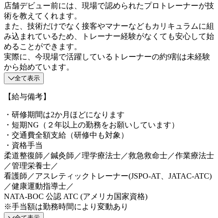
店舗デビュー前には、現場で認められたプロトレーナーが技
術を教えてくれます。
また、技術だけでなく接客やマナーなどもカリキュラムに組
み込まれているため、トレーナー経験がなくても安心して始
めることができます。
実際に、今現場で活躍しているトレーナーの約9割は未経験
から始めています。
全て表示
【給与備考】
・研修期間は2か月ほどになります
・短期NG（２年以上の勤務をお願いしています）
・交通費全額支給（研修中も対象）
・資格手当
柔道整復師／鍼灸師／理学療法士／救急救命士／作業療法士
／管理栄養士／
看護師／アスレティックトレーナー(JSPO-AT、JATAC-ATC)
／健康運動指導士／
NATA-BOC 公認 ATC (アメリカ国家資格)
※手当額は勤務時間により変動あり
全て表示