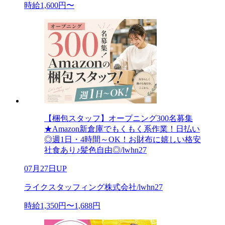
時給1,600円〜
【梱包スタッフ】オープニング300名募集
★Amazon新倉庫でもくもく系作業！日払い
◎週1日・4時間～OK！お財布に嬉しい格安
社食あり♪髪色自由◎/lwhn27
07月27日UP
ライクスタッフィング株式会社/lwhn27
時給1,350円〜1,688円