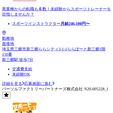
異業種からの転職も多数！未経験からスポーツトレーナーを
目指しませんか？
スポーツインストラクター
月給
246,100
円〜
勤務地
面接地
埼玉県三郷市新三郷ららシティ3-1-1ららぽーと新三郷1階
150番
新三郷駅 徒歩7分
交通費支給
未経験OK
詳細を見る
応募画面に進む
パーソルファクトリーパートナーズ株式会社 /S20-005228_1