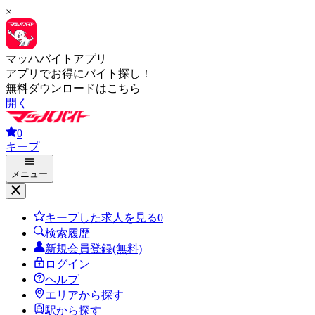
×
マッハバイトアプリ
アプリでお得にバイト探し！
無料ダウンロードはこちら
開く
0
キープ
メニュー
キープした求人を見る
0
検索履歴
新規会員登録(無料)
ログイン
ヘルプ
エリアから探す
駅から探す