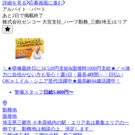
詳細を見る
応募画面に進む
アルバイト・パート
あと2日で掲載終了
株式会社ゼンコー 大宮支社_ハーフ勤務_三郷(埼玉)エリア
＼★研修最終日に34,520円支給&面接時1000円支給★／≪体
力に自信がない方も安心！週1日・最長4時間～・日払い
OK≫ミドル・シニア世代活躍中★最高齢84歳活躍中！
警備スタッフ
日給
5,800
円〜
勤務地
面接地
埼玉県三郷市 ※本原稿内の駅・エリア名は募集エリアの一
例です。勤務地は相談の上、決定します。