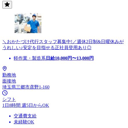
＼おかたづけ代行スタッフ募集中!／週休2日制&日曜休みが
うれしい♪安定を目指せる正社員登用あり◎
軽作業・製造系
日給
10,000
円〜
13,000
円
勤務地
面接地
埼玉県三郷市彦野1-160
シフト
1日8時間 週5日からOK
交通費支給
未経験OK