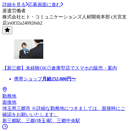
詳細を見る
応募画面に進む
派遣労働者
株式会社ヒト・コミュニケーションズ人材開発本部 (大宮支
店)/s0f32a240926sb2
【新三郷】未経験OK◎倉庫型店でスマホの販売・案内
携帯ショップ
月給
252,000
円〜
勤務地
面接地
埼玉県三郷市 ※詳細な勤務地につきましては、面接時にご
確認をお願いいたします。
新三郷駅、三郷(埼玉)駅、三郷中央駅