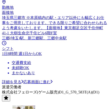
勤務地
面接地
埼玉県三郷市 ※本原稿内の駅・エリア以外にも幅広くお仕
事をご用意しております。できる限りご希望に合わせられる
よう考慮をいたします。【面接地】東京都足立区千住仲町
41-1 大樹生命北千住ビル6階F室
三郷(埼玉)駅、新三郷駅、三郷中央駅
シフト
1日8時間 週1日からOK
交通費支給
未経験OK
まかないあり
詳細を見る
応募画面に進む
派遣労働者
株式会社フェローズ(ゲーム販売)D1_G_570_583T(A)(D1)