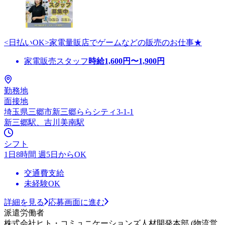
<日払いOK>家電量販店でゲームなどの販売のお仕事★
家電販売スタッフ
時給
1,600
円〜
1,900
円
勤務地
面接地
埼玉県三郷市新三郷ららシティ3-1-1
新三郷駅、吉川美南駅
シフト
1日8時間 週5日からOK
交通費支給
未経験OK
詳細を見る
応募画面に進む
派遣労働者
株式会社ヒト・コミュニケーションズ人材開発本部 (物流営