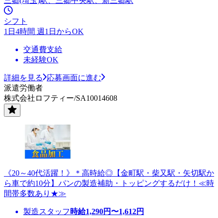
三郷(埼玉)駅、三郷中央駅、新三郷駅
シフト
1日4時間 週1日からOK
交通費支給
未経験OK
詳細を見る
応募画面に進む
派遣労働者
株式会社ロフティー/SA10014608
《20～40代活躍！》＊高時給◎【金町駅・柴又駅・矢切駅か
ら車で約10分】パンの製造補助・トッピングするだけ！≪時
間帯多数あり★≫
製造スタッフ
時給
1,290
円〜
1,612
円