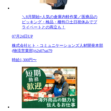
＼8月開始×人気の倉庫内軽作業／医療品の
ピッキング・検品・梱包◎土日祝休みでプ
ライベートとの両立も！
07月24日UP
株式会社ヒト・コミュニケーションズ人材開発本部
(物流営業部)/s2s07sai79
時給1,300円〜