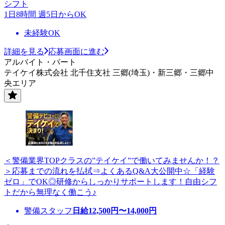
シフト
1日8時間 週5日からOK
未経験OK
詳細を見る
応募画面に進む
アルバイト・パート
テイケイ株式会社 北千住支社 三郷(埼玉)・新三郷・三郷中
央エリア
＜警備業界TOPクラスの”テイケイ”で働いてみませんか！？
＞応募までの流れを払拭⇒よくあるQ&A大公開中☆「経験
ゼロ」でOK◎研修からしっかりサポートします！自由シフ
トだから無理なく働こう♪
警備スタッフ
日給
12,500
円〜
14,000
円