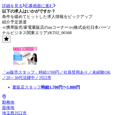
詳細を見る
応募画面に進む
以下の求人はいかがですか？
条件を緩めてヒットした求人情報をピックアップ
紹介予定派遣
≪携帯販売/家電量販店のauコーナー≫(株式会社日本パーソ
ナルビジネス関東エリア)/KT02_00368
「au販売スタッフ」時給1700円／社員登用あり／未経験OK
／20～30代活躍中／川口市
量販店スタッフ
時給
1,700
円〜
1,800
円
勤務地
面接地
埼玉県川口市