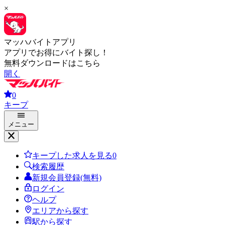
×
マッハバイトアプリ
アプリでお得にバイト探し！
無料ダウンロードはこちら
開く
0
キープ
メニュー
キープした求人を見る
0
検索履歴
新規会員登録(無料)
ログイン
ヘルプ
エリアから探す
駅から探す