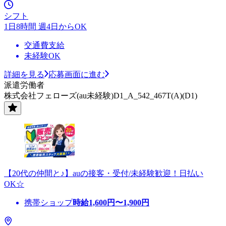
シフト
1日8時間 週4日からOK
交通費支給
未経験OK
詳細を見る
応募画面に進む
派遣労働者
株式会社フェローズ(au未経験)D1_A_542_467T(A)(D1)
【20代の仲間と♪】auの接客・受付/未経験歓迎！日払い
OK☆
携帯ショップ
時給
1,600
円〜
1,900
円