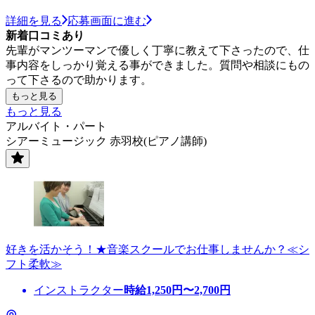
詳細を見る
応募画面に進む
新着口コミあり
先輩がマンツーマンで優しく丁寧に教えて下さったので、仕
事内容をしっかり覚える事ができました。質問や相談にもの
って下さるので助かります。
もっと見る
もっと見る
アルバイト・パート
シアーミュージック 赤羽校(ピアノ講師)
好きを活かそう！★音楽スクールでお仕事しませんか？≪シ
フト柔軟≫
インストラクター
時給
1,250
円〜
2,700
円