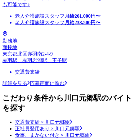
も可能です♪
老人介護施設スタッフ
月給
261,000
円〜
老人介護施設スタッフ
月給
238,500
円〜
勤務地
面接地
東京都北区赤羽南2-4-9
赤羽駅、赤羽岩淵駅、王子駅
交通費支給
詳細を見る
応募画面に進む
こだわり条件から川口元郷駅のバイト
を探す
交通費支給 × 川口元郷駅
正社員登用あり × 川口元郷駅
食事、まかない付き × 川口元郷駅