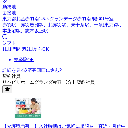
勤務地
面接地
東京都北区赤羽南1-5-3 グランデージ赤羽南3階301号室
赤羽駅、赤羽岩淵駅、北赤羽駅、東十条駅、十条(東京)駅、
本蓮沼駅、志村坂上駅
シフト
1日1時間 週2日からOK
未経験OK
詳細を見る
応募画面に進む
契約社員
リハビリホームグランダ赤羽 【介】契約社員
【介護職急募！】入社時期はご気軽に相談を！直近・月途中