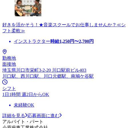
好きを活かそう！★音楽スクールでお仕事しませんか？≪シ
フト柔軟≫
インストラクター
時給
1,250
円〜
2,700
円
勤務地
面接地
埼玉県川口市栄町3-2-20 川口駅前ビル403
川口駅、西川口駅、川口元郷駅、南鳩ケ谷駅
シフト
1日1時間 週2日からOK
未経験OK
詳細を見る
応募画面に進む
アルバイト・パート
小原歯車工業株式会社