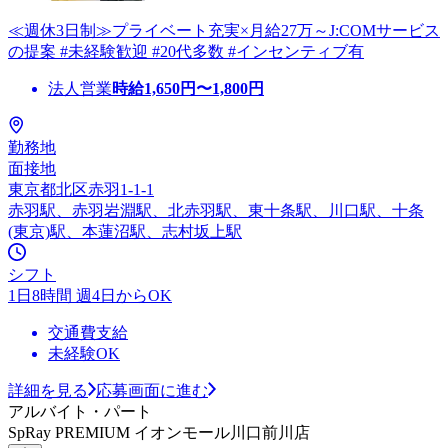
≪週休3日制≫プライベート充実×月給27万～J:COMサービス
の提案 #未経験歓迎 #20代多数 #インセンティブ有
法人営業
時給
1,650
円〜
1,800
円
勤務地
面接地
東京都北区赤羽1-1-1
赤羽駅、赤羽岩淵駅、北赤羽駅、東十条駅、川口駅、十条
(東京)駅、本蓮沼駅、志村坂上駅
シフト
1日8時間 週4日からOK
交通費支給
未経験OK
詳細を見る
応募画面に進む
アルバイト・パート
SpRay PREMIUM イオンモール川口前川店