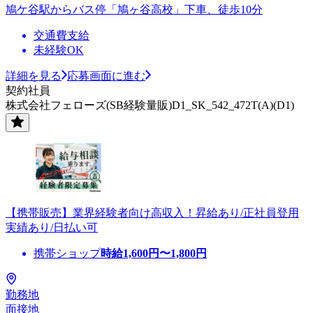
鳩ケ谷駅からバス停「鳩ヶ谷高校」下車、徒歩10分
交通費支給
未経験OK
詳細を見る
応募画面に進む
契約社員
株式会社フェローズ(SB経験量販)D1_SK_542_472T(A)(D1)
【携帯販売】業界経験者向け高収入！昇給あり/正社員登用
実績あり/日払い可
携帯ショップ
時給
1,600
円〜
1,800
円
勤務地
面接地