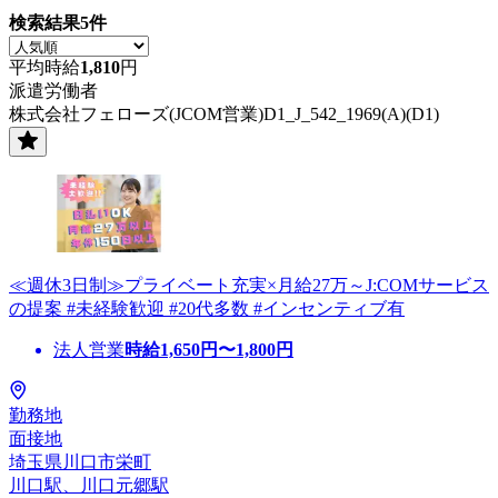
検索結果
5
件
平均時給
1,810
円
派遣労働者
株式会社フェローズ(JCOM営業)D1_J_542_1969(A)(D1)
≪週休3日制≫プライベート充実×月給27万～J:COMサービス
の提案 #未経験歓迎 #20代多数 #インセンティブ有
法人営業
時給
1,650
円〜
1,800
円
勤務地
面接地
埼玉県川口市栄町
川口駅、川口元郷駅