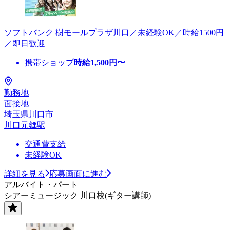
ソフトバンク 樹モールプラザ川口／未経験OK／時給1500円
／即日歓迎
携帯ショップ
時給
1,500
円〜
勤務地
面接地
埼玉県川口市
川口元郷駅
交通費支給
未経験OK
詳細を見る
応募画面に進む
アルバイト・パート
シアーミュージック 川口校(ギター講師)