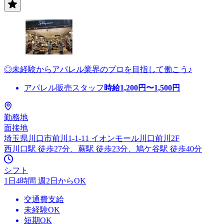
◎未経験からアパレル業界のプロを目指して働こう♪
アパレル販売スタッフ
時給
1,200
円〜
1,500
円
勤務地
面接地
埼玉県川口市前川1-1-11 イオンモール川口前川2F
西川口駅 徒歩27分、蕨駅 徒歩23分、鳩ケ谷駅 徒歩40分
シフト
1日4時間 週2日からOK
交通費支給
未経験OK
短期OK