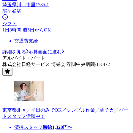
埼玉県川口市里1585-1
鳩ケ谷駅
シフト
1日8時間 週5日からOK
交通費支給
詳細を見る
応募画面に進む
アルバイト・パート
株式会社日経サービス 博栄会 浮間中央病院/TK472
東京都北区／平日のみでOK／シンプル作業／駅チカ／パー
トスタッフ活躍中！
清掃スタッフ
時給
1,320
円〜