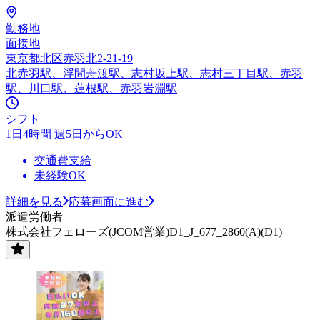
勤務地
面接地
東京都北区赤羽北2-21-19
北赤羽駅、浮間舟渡駅、志村坂上駅、志村三丁目駅、赤羽
駅、川口駅、蓮根駅、赤羽岩淵駅
シフト
1日4時間 週5日からOK
交通費支給
未経験OK
詳細を見る
応募画面に進む
派遣労働者
株式会社フェローズ(JCOM営業)D1_J_677_2860(A)(D1)