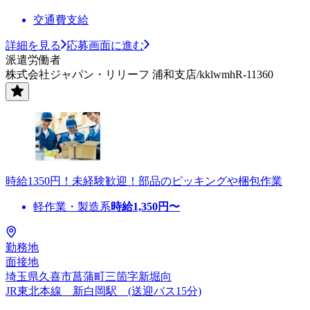
交通費支給
詳細を見る
応募画面に進む
派遣労働者
株式会社ジャパン・リリーフ 浦和支店/kklwmhR-11360
時給1350円！未経験歓迎！部品のピッキングや梱包作業
軽作業・製造系
時給
1,350
円〜
勤務地
面接地
埼玉県久喜市菖蒲町三箇字新堀向
JR東北本線 新白岡駅 (送迎バス15分)