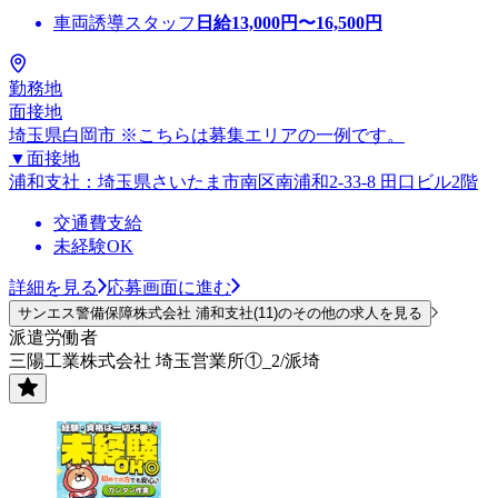
車両誘導スタッフ
日給
13,000
円〜
16,500
円
勤務地
面接地
埼玉県白岡市 ※こちらは募集エリアの一例です。
▼面接地
浦和支社：埼玉県さいたま市南区南浦和2-33-8 田口ビル2階
交通費支給
未経験OK
詳細を見る
応募画面に進む
サンエス警備保障株式会社 浦和支社(11)のその他の求人を見る
派遣労働者
三陽工業株式会社 埼玉営業所①_2/派埼