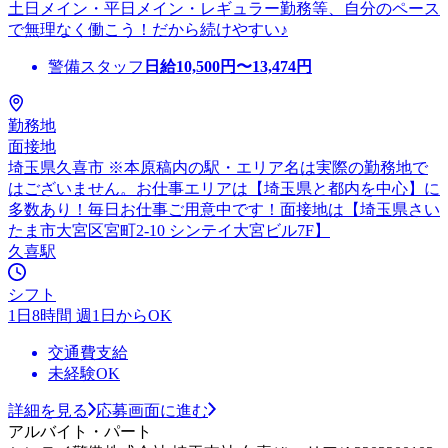
土日メイン・平日メイン・レギュラー勤務等、自分のペース
で無理なく働こう！だから続けやすい♪
警備スタッフ
日給
10,500
円〜
13,474
円
勤務地
面接地
埼玉県久喜市 ※本原稿内の駅・エリア名は実際の勤務地で
はございません。お仕事エリアは【埼玉県と都内を中心】に
多数あり！毎日お仕事ご用意中です！面接地は【埼玉県さい
たま市大宮区宮町2-10 シンテイ大宮ビル7F】
久喜駅
シフト
1日8時間 週1日からOK
交通費支給
未経験OK
詳細を見る
応募画面に進む
アルバイト・パート