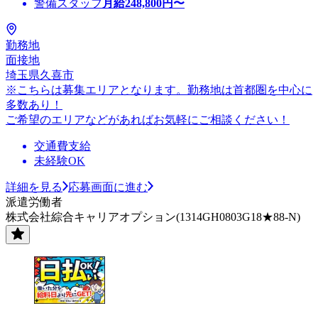
警備スタッフ
月給
248,800
円〜
勤務地
面接地
埼玉県久喜市
※こちらは募集エリアとなります。勤務地は首都圏を中心に
多数あり！
ご希望のエリアなどがあればお気軽にご相談ください！
交通費支給
未経験OK
詳細を見る
応募画面に進む
派遣労働者
株式会社綜合キャリアオプション(1314GH0803G18★88-N)