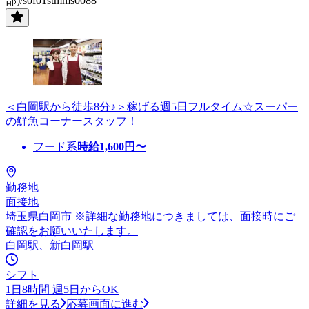
部)/s0f01stmms0088
＜白岡駅から徒歩8分♪＞稼げる週5日フルタイム☆スーパー
の鮮魚コーナースタッフ！
フード系
時給
1,600
円〜
勤務地
面接地
埼玉県白岡市 ※詳細な勤務地につきましては、面接時にご
確認をお願いいたします。
白岡駅、新白岡駅
シフト
1日8時間 週5日からOK
詳細を見る
応募画面に進む