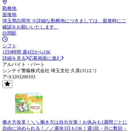
勤務地
面接地
埼玉県白岡市 ※詳細な勤務地につきましては、面接時にご
確認をお願いいたします。
白岡駅
シフト
1日8時間 週4日からOK
詳細を見る
応募画面に進む
アルバイト・パート
シンテイ警備株式会社 埼玉支社 久喜(31)エリ
ア/A3203200103
働き方改革！＼＼働き方は自分次第！お休みも1週間ごとに
自由に決められる！／／週休3日もOK！週1回・月に数回・