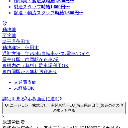
軽作業・製造系
時給
1,600
円〜
製造スタッフ
時給
1,600
円〜
配送・物流スタッフ
時給
1,600
円〜
勤務地
面接地
埼玉県蓮田市
勤務詳細：蓮田市
通勤方法：徒歩/車/自転車/バス/電車/バイク
最寄り駅：白岡駅から車7分
※構内の（無料）駐車場利用OK
※白岡駅から無料送迎あり
交通費支給
未経験OK
詳細を見る
応募画面に進む
UTエージェント株式会社 南関東第一CU_埼玉県蓮田市_製造のその他
の求人を見る
派遣労働者
株式会社綜合キャリアオプション(1314GH0803G18★16-S)