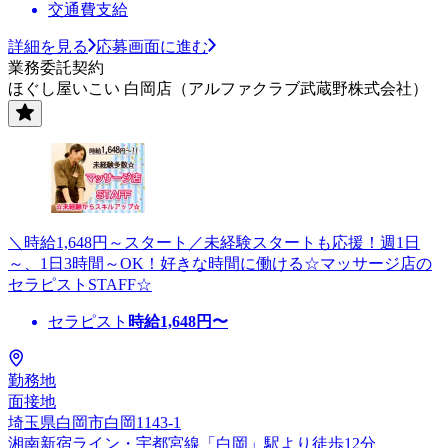
交通費支給
詳細を見る
応募画面に進む
業務委託契約
ほぐし屋いこい 白岡店（アルファクラブ武蔵野株式会社）
＼時給1,648円～スタート／未経験スタートも応援！週1日
～、1日3時間～OK！好きな時間に働ける☆マッサージ店の
セラピストSTAFF☆
セラピスト
時給
1,648
円〜
勤務地
面接地
埼玉県白岡市白岡1143-1
湘南新宿ライン・宇都宮線「白岡」駅より徒歩12分