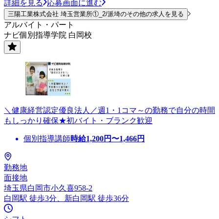
詳細を見る
応募画面に進む
三陽工業株式会社 埼玉営業所①_2/派埼のその他の求人を見る
アルバイト・パート
ナビ個別指導学院 白岡校
＼健康経営認定優良法人／週1・1コマ～の勤務で自分の時間
もしっかり確保★初バイト・ブランク歓迎
個別指導講師
時給
1,200
円〜
1,466
円
勤務地
面接地
埼玉県白岡市小久喜958-2
白岡駅 徒歩3分、新白岡駅 徒歩36分