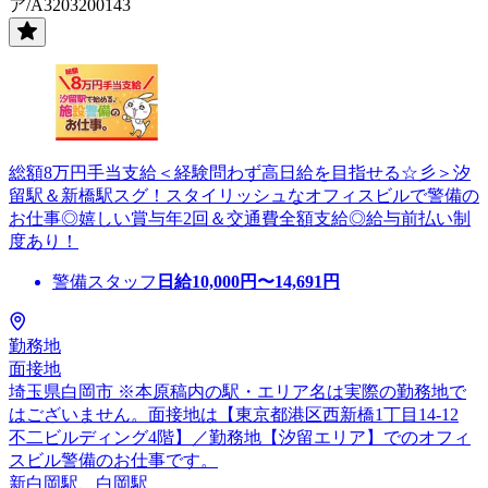
ア/A3203200143
総額8万円手当支給＜経験問わず高日給を目指せる☆彡＞汐
留駅＆新橋駅スグ！スタイリッシュなオフィスビルで警備の
お仕事◎嬉しい賞与年2回＆交通費全額支給◎給与前払い制
度あり！
警備スタッフ
日給
10,000
円〜
14,691
円
勤務地
面接地
埼玉県白岡市 ※本原稿内の駅・エリア名は実際の勤務地で
はございません。面接地は【東京都港区西新橋1丁目14-12
不二ビルディング4階】／勤務地【汐留エリア】でのオフィ
スビル警備のお仕事です。
新白岡駅、白岡駅