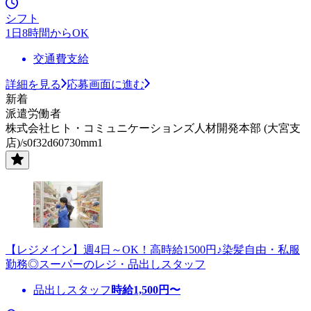
シフト
1日8時間からOK
交通費支給
詳細を見る
応募画面に進む
新着
派遣労働者
株式会社ヒト・コミュニケーションズ人材開発本部 (大宮支
店)/s0f32d60730mm1
【レジメイン】週4日～OK！高時給1500円♪染髪自由・私服
勤務◎スーパーのレジ・品出しスタッフ
品出しスタッフ
時給
1,500
円〜