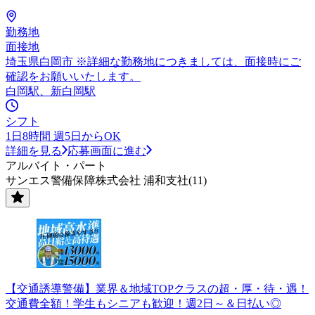
勤務地
面接地
埼玉県白岡市 ※詳細な勤務地につきましては、面接時にご
確認をお願いいたします。
白岡駅、新白岡駅
シフト
1日8時間 週5日からOK
詳細を見る
応募画面に進む
アルバイト・パート
サンエス警備保障株式会社 浦和支社(11)
【交通誘導警備】業界＆地域TOPクラスの超・厚・待・遇！
交通費全額！学生もシニアも歓迎！週2日～＆日払い◎