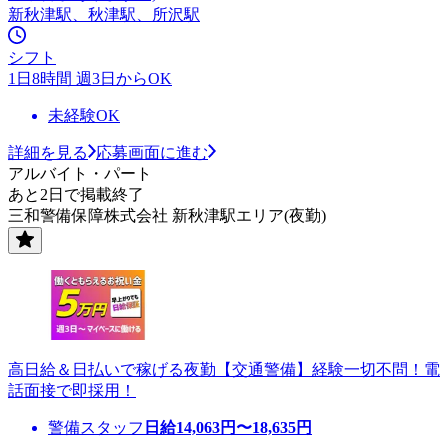
新秋津駅、秋津駅、所沢駅
シフト
1日8時間 週3日からOK
未経験OK
詳細を見る
応募画面に進む
アルバイト・パート
あと2日で掲載終了
三和警備保障株式会社 新秋津駅エリア(夜勤)
高日給＆日払いで稼げる夜勤【交通警備】経験一切不問！電
話面接で即採用！
警備スタッフ
日給
14,063
円〜
18,635
円