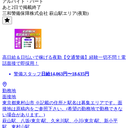
アルバイト・パート
あと2日で掲載終了
三和警備保障株式会社 萩山駅エリア(夜勤)
高日給＆日払いで稼げる夜勤【交通警備】経験一切不問！電
話面接で即採用！
警備スタッフ
日給
14,063
円〜
18,635
円
勤務地
面接地
東京都東村山市 ※記載の住所と駅名は募集エリアです。面
接地は原稿内をご参照下さい。(希望の勤務地で勤務できな
い場合があります。)
萩山駅、八坂(東京)駅、久米川駅、小川(東京)駅、新小平
駅、東村山駅