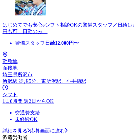
はじめてでも安心♪シフト相談OKの警備スタッフ／日給1万
円も可！日勤のみ！
警備スタッフ
日給
12,000
円〜
勤務地
面接地
埼玉県所沢市
所沢駅 徒歩5分、東所沢駅、小手指駅
シフト
1日8時間 週2日からOK
交通費支給
未経験OK
詳細を見る
応募画面に進む
派遣労働者