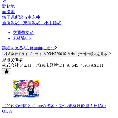
勤務地
面接地
埼玉県所沢市南永井
新所沢駅、東所沢駅、小手指駅
交通費支給
未経験OK
詳細を見る
応募画面に進む
株式会社ドライブトライブ/DR:HJ296-02-MHのその他の求人を見る
派遣労働者
株式会社フェローズ(au未経験)D1_A_545_489T(A)(D1)
【20代の仲間と♪】auの接客・受付/未経験歓迎！日払い
OK☆