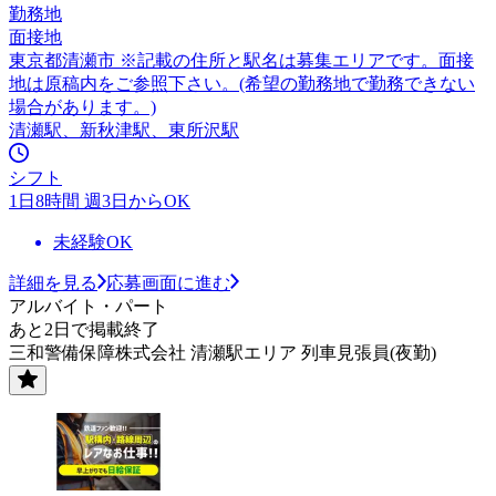
勤務地
面接地
東京都清瀬市 ※記載の住所と駅名は募集エリアです。面接
地は原稿内をご参照下さい。(希望の勤務地で勤務できない
場合があります。)
清瀬駅、新秋津駅、東所沢駅
シフト
1日8時間 週3日からOK
未経験OK
詳細を見る
応募画面に進む
アルバイト・パート
あと2日で掲載終了
三和警備保障株式会社 清瀬駅エリア 列車見張員(夜勤)