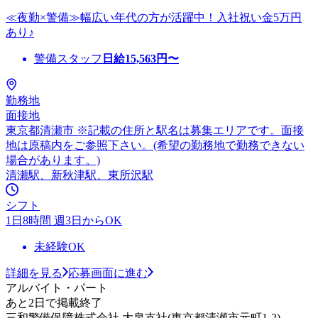
≪夜勤×警備≫幅広い年代の方が活躍中！入社祝い金5万円
あり♪
警備スタッフ
日給
15,563
円〜
勤務地
面接地
東京都清瀬市 ※記載の住所と駅名は募集エリアです。面接
地は原稿内をご参照下さい。(希望の勤務地で勤務できない
場合があります。)
清瀬駅、新秋津駅、東所沢駅
シフト
1日8時間 週3日からOK
未経験OK
詳細を見る
応募画面に進む
アルバイト・パート
あと2日で掲載終了
三和警備保障株式会社 大泉支社(東京都清瀬市元町1-2)