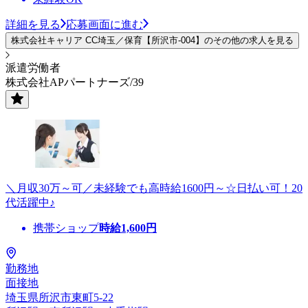
詳細を見る
応募画面に進む
株式会社キャリア CC埼玉／保育【所沢市-004】のその他の求人を見る
派遣労働者
株式会社APパートナーズ/39
＼月収30万～可／未経験でも高時給1600円～☆日払い可！20
代活躍中♪
携帯ショップ
時給
1,600
円
勤務地
面接地
埼玉県所沢市東町5-22