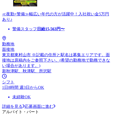
≪夜勤×警備≫幅広い年代の方が活躍中！入社祝い金5万円
あり♪
警備スタッフ
日給
15,563
円〜
勤務地
面接地
東京都東村山市 ※記載の住所と駅名は募集エリアです。面
接地は原稿内をご参照下さい。(希望の勤務地で勤務できな
い場合があります。)
新秋津駅、秋津駅、所沢駅
シフト
1日8時間 週3日からOK
未経験OK
詳細を見る
応募画面に進む
アルバイト・パート