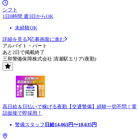
シフト
1日8時間 週3日からOK
未経験OK
詳細を見る
応募画面に進む
アルバイト・パート
あと2日で掲載終了
三和警備保障株式会社 清瀬駅エリア(夜勤)
高日給＆日払いで稼げる夜勤【交通警備】経験一切不問！電
話面接で即採用！
警備スタッフ
日給
14,063
円〜
18,635
円