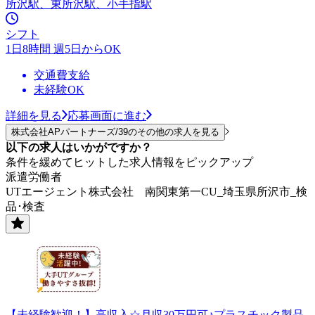
所沢駅、東所沢駅、小手指駅
シフト
1日8時間 週5日からOK
交通費支給
未経験OK
詳細を見る
応募画面に進む
株式会社APパートナーズ/39のその他の求人を見る
以下の求人はいかがですか？
条件を緩めてヒットした求人情報をピックアップ
派遣労働者
UTエージェント株式会社 南関東第一CU_埼玉県所沢市_検
品･検査
【未経験歓迎！】高収入☆月収30万円可♪プラスチック製品