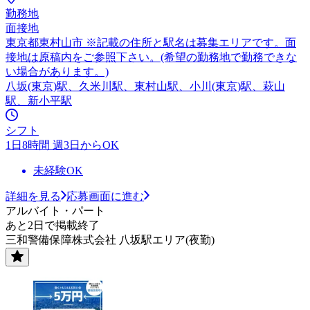
勤務地
面接地
東京都東村山市 ※記載の住所と駅名は募集エリアです。面
接地は原稿内をご参照下さい。(希望の勤務地で勤務できな
い場合があります。)
八坂(東京)駅、久米川駅、東村山駅、小川(東京)駅、萩山
駅、新小平駅
シフト
1日8時間 週3日からOK
未経験OK
詳細を見る
応募画面に進む
アルバイト・パート
あと2日で掲載終了
三和警備保障株式会社 八坂駅エリア(夜勤)