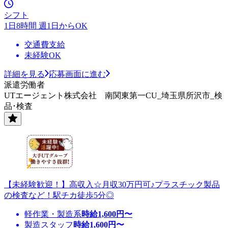
シフト
1日8時間 週1日からOK
交通費支給
未経験OK
詳細を見る
応募画面に進む
派遣労働者
UTエージェント株式会社 南関東第一CU_埼玉県所沢市_検
品･検査
【未経験歓迎！】高収入☆月収30万円可♪プラスチック製品
の検査など！駅チカ徒歩5分◎
軽作業・製造系
時給
1,600
円〜
製造スタッフ
時給
1,600
円〜