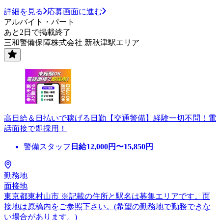
詳細を見る
応募画面に進む
アルバイト・パート
あと2日で掲載終了
三和警備保障株式会社 新秋津駅エリア
高日給＆日払いで稼げる日勤【交通警備】経験一切不問！電
話面接で即採用！
警備スタッフ
日給
12,000
円〜
15,850
円
勤務地
面接地
東京都東村山市 ※記載の住所と駅名は募集エリアです。面
接地は原稿内をご参照下さい。(希望の勤務地で勤務できな
い場合があります。)