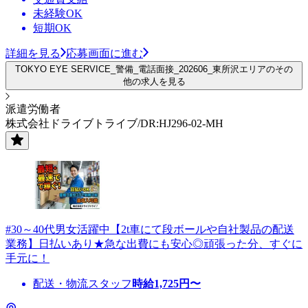
未経験OK
短期OK
詳細を見る
応募画面に進む
TOKYO EYE SERVICE_警備_電話面接_202606_東所沢エリアのその
他の求人を見る
派遣労働者
株式会社ドライブトライブ/DR:HJ296-02-MH
#30～40代男女活躍中【2t車にて段ボールや自社製品の配送
業務】日払いあり★急な出費にも安心◎頑張った分、すぐに
手元に！
配送・物流スタッフ
時給
1,725
円〜