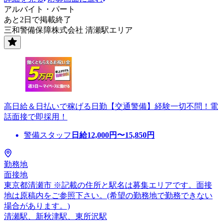
アルバイト・パート
あと2日で掲載終了
三和警備保障株式会社 清瀬駅エリア
高日給＆日払いで稼げる日勤【交通警備】経験一切不問！電
話面接で即採用！
警備スタッフ
日給
12,000
円〜
15,850
円
勤務地
面接地
東京都清瀬市 ※記載の住所と駅名は募集エリアです。面接
地は原稿内をご参照下さい。(希望の勤務地で勤務できない
場合があります。)
清瀬駅、新秋津駅、東所沢駅