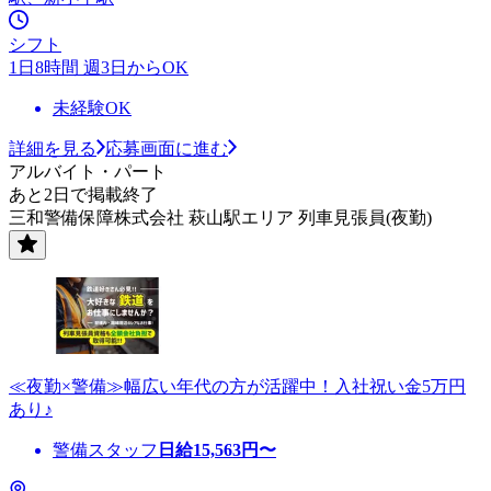
シフト
1日8時間 週3日からOK
未経験OK
詳細を見る
応募画面に進む
アルバイト・パート
あと2日で掲載終了
三和警備保障株式会社 萩山駅エリア 列車見張員(夜勤)
≪夜勤×警備≫幅広い年代の方が活躍中！入社祝い金5万円
あり♪
警備スタッフ
日給
15,563
円〜