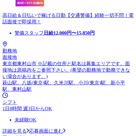
高日給＆日払いで稼げる日勤【交通警備】経験一切不問！電
話面接で即採用！
警備スタッフ
日給
12,000
円〜
15,850
円
勤務地
面接地
東京都東村山市 ※記載の住所と駅名は募集エリアです。面
接地は原稿内をご参照下さい。(希望の勤務地で勤務できな
い場合があります。)
萩山駅、八坂(東京)駅、久米川駅、小川(東京)駅、新小平
駅、東村山駅
シフト
1日8時間 週3日からOK
未経験OK
詳細を見る
応募画面に進む