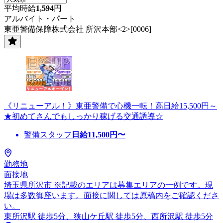
平均時給
1,594
円
アルバイト・パート
東亜警備保障株式会社 所沢本部<2>[0006]
《リニューアル！》東亜警備で心機一転！高日給15,500円～
★初めてさんでもしっかり稼げる交通誘導☆
警備スタッフ
日給
11,500
円〜
勤務地
面接地
埼玉県所沢市 ※記載のエリアは募集エリアの一例です。現
場は多数御座います。面接に関しては原稿内をご確認くださ
い。
東所沢駅 徒歩5分、狭山ケ丘駅 徒歩5分、西所沢駅 徒歩5分