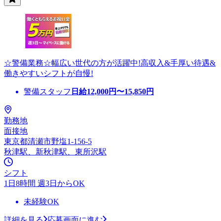
☆警備業務☆幅広い世代の方が活躍中!高収入&手厚い待遇&
働きやすいシフトが自慢!
警備スタッフ
日給
12,000
円〜
15,850
円
勤務地
面接地
東京都清瀬市野塩1-156-5
秋津駅、新秋津駅、東所沢駅
シフト
1日8時間 週3日からOK
未経験OK
詳細を見る
応募画面に進む