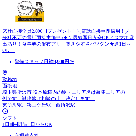
来社面接全員2,000円プレゼント！＼電話面接⇒即採用！／
来社不要の電話面接実施中♪★＼最短即日入寮OK／スマホ貸
出あり！食事券の配布アリ！働きやすさバツグン★週1日～
OK！
警備スタッフ
日給
9,900
円〜
勤務地
面接地
埼玉県所沢市 ※本原稿内の駅・エリア名は募集エリアの一
例です。勤務地は相談の上、決定します。
東所沢駅、狭山ケ丘駅、西所沢駅
シフト
1日8時間 週1日からOK
交通費支給