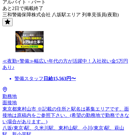
アルバイト・パート
あと2日で掲載終了
三和警備保障株式会社 八坂駅エリア 列車見張員(夜勤)
≪夜勤×警備≫幅広い年代の方が活躍中！入社祝い金5万円
あり♪
警備スタッフ
日給
15,563
円〜
勤務地
面接地
東京都東村山市 ※記載の住所と駅名は募集エリアです。面
接地は原稿内をご参照下さい。(希望の勤務地で勤務できな
い場合があります。)
八坂(東京)駅、久米川駅、東村山駅、小川(東京)駅、萩山
駅、新小平駅