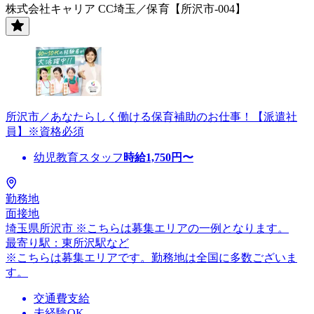
株式会社キャリア CC埼玉／保育【所沢市-004】
所沢市／あなたらしく働ける保育補助のお仕事！【派遣社
員】※資格必須
幼児教育スタッフ
時給
1,750
円〜
勤務地
面接地
埼玉県所沢市 ※こちらは募集エリアの一例となります。
最寄り駅：東所沢駅など
※こちらは募集エリアです。勤務地は全国に多数ございま
す。
交通費支給
未経験OK