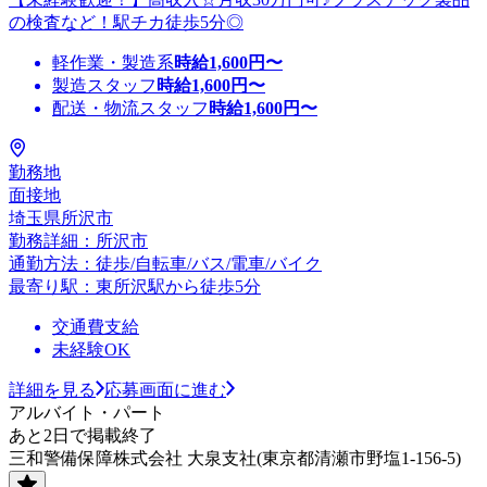
の検査など！駅チカ徒歩5分◎
軽作業・製造系
時給
1,600
円〜
製造スタッフ
時給
1,600
円〜
配送・物流スタッフ
時給
1,600
円〜
勤務地
面接地
埼玉県所沢市
勤務詳細：所沢市
通勤方法：徒歩/自転車/バス/電車/バイク
最寄り駅：東所沢駅から徒歩5分
交通費支給
未経験OK
詳細を見る
応募画面に進む
アルバイト・パート
あと2日で掲載終了
三和警備保障株式会社 大泉支社(東京都清瀬市野塩1-156-5)