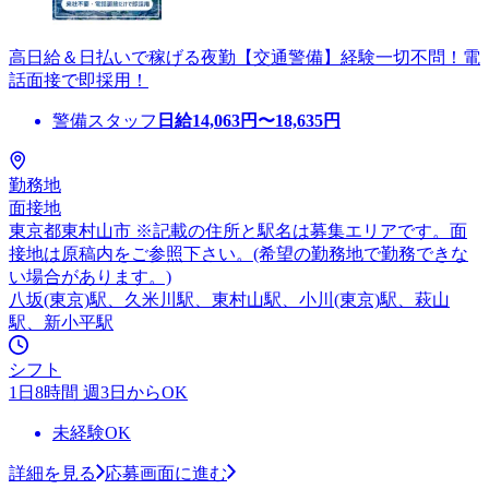
高日給＆日払いで稼げる夜勤【交通警備】経験一切不問！電
話面接で即採用！
警備スタッフ
日給
14,063
円〜
18,635
円
勤務地
面接地
東京都東村山市 ※記載の住所と駅名は募集エリアです。面
接地は原稿内をご参照下さい。(希望の勤務地で勤務できな
い場合があります。)
八坂(東京)駅、久米川駅、東村山駅、小川(東京)駅、萩山
駅、新小平駅
シフト
1日8時間 週3日からOK
未経験OK
詳細を見る
応募画面に進む