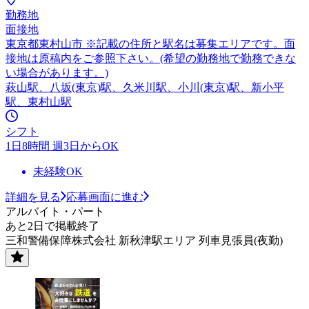
勤務地
面接地
東京都東村山市 ※記載の住所と駅名は募集エリアです。面
接地は原稿内をご参照下さい。(希望の勤務地で勤務できな
い場合があります。)
萩山駅、八坂(東京)駅、久米川駅、小川(東京)駅、新小平
駅、東村山駅
シフト
1日8時間 週3日からOK
未経験OK
詳細を見る
応募画面に進む
アルバイト・パート
あと2日で掲載終了
三和警備保障株式会社 新秋津駅エリア 列車見張員(夜勤)