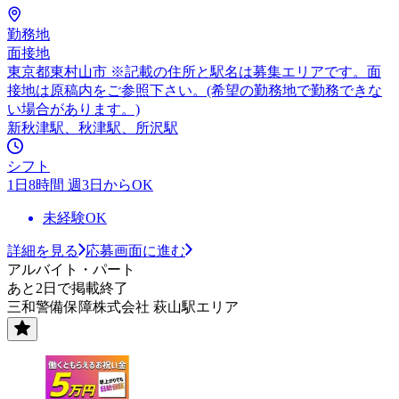
勤務地
面接地
東京都東村山市 ※記載の住所と駅名は募集エリアです。面
接地は原稿内をご参照下さい。(希望の勤務地で勤務できな
い場合があります。)
新秋津駅、秋津駅、所沢駅
シフト
1日8時間 週3日からOK
未経験OK
詳細を見る
応募画面に進む
アルバイト・パート
あと2日で掲載終了
三和警備保障株式会社 萩山駅エリア