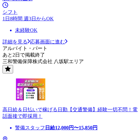
シフト
1日8時間 週3日からOK
未経験OK
詳細を見る
応募画面に進む
アルバイト・パート
あと2日で掲載終了
三和警備保障株式会社 八坂駅エリア
高日給＆日払いで稼げる日勤【交通警備】経験一切不問！電
話面接で即採用！
警備スタッフ
日給
12,000
円〜
15,850
円