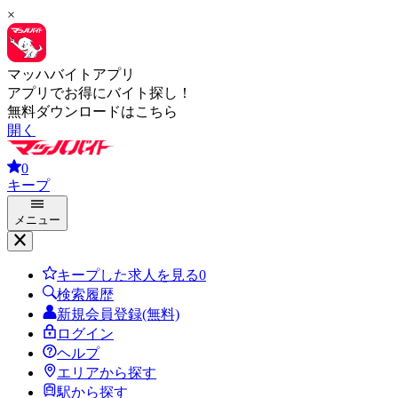
×
マッハバイトアプリ
アプリでお得にバイト探し！
無料ダウンロードはこちら
開く
0
キープ
メニュー
キープした求人を見る
0
検索履歴
新規会員登録(無料)
ログイン
ヘルプ
エリアから探す
駅から探す