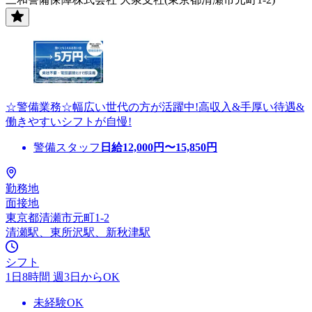
☆警備業務☆幅広い世代の方が活躍中!高収入&手厚い待遇&
働きやすいシフトが自慢!
警備スタッフ
日給
12,000
円〜
15,850
円
勤務地
面接地
東京都清瀬市元町1-2
清瀬駅、東所沢駅、新秋津駅
シフト
1日8時間 週3日からOK
未経験OK