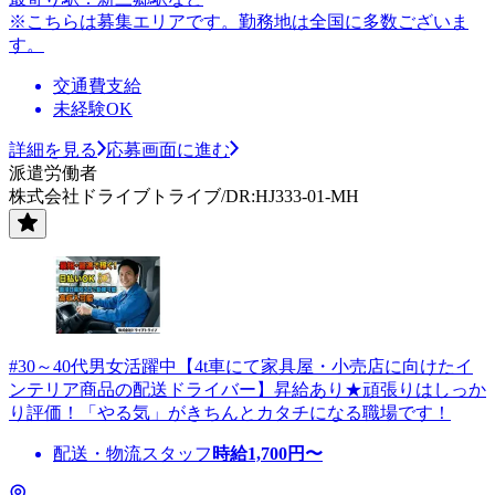
※こちらは募集エリアです。勤務地は全国に多数ございま
す。
交通費支給
未経験OK
詳細を見る
応募画面に進む
派遣労働者
株式会社ドライブトライブ/DR:HJ333-01-MH
#30～40代男女活躍中【4t車にて家具屋・小売店に向けたイ
ンテリア商品の配送ドライバー】昇給あり★頑張りはしっか
り評価！「やる気」がきちんとカタチになる職場です！
配送・物流スタッフ
時給
1,700
円〜