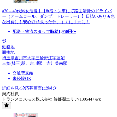
#30～40代男女活躍中【8t増トン車にて路面清掃のドライバ
ー（アームロール、ダンプ、トレーラー）】日払いあり★急
な出費にも安心◎頑張った分、すぐに手元に！
配送・物流スタッフ
時給
1,950
円〜
勤務地
面接地
埼玉県吉川市大字三輪野江字蓮沼
三郷(埼玉)駅、吉川駅、吉川美南駅
交通費支給
未経験OK
詳細を見る
応募画面に進む
契約社員
トランスコスモス株式会社 首都圏エリア(1305447)wk