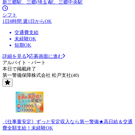
新三郷駅、三郷(埼玉)駅、三郷中央駅
シフト
1日8時間 週1日からOK
交通費支給
未経験OK
短期OK
詳細を見る
応募画面に進む
アルバイト・パート
本日で掲載終了
第一警備保障株式会社 松戸支社(40)
《仕事量安定》ずっと安定収入なら第一警備★高日給＆交通
費全額支給！未経験OK