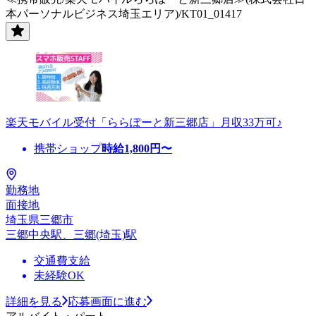
本パーソナルビジネス埼玉エリア)/KT01_01417
楽天モバイル受付「ららぽーと新三郷店」月収33万可♪
携帯ショップ
時給
1,800
円〜
勤務地
面接地
埼玉県三郷市
三郷中央駅、三郷(埼玉)駅
交通費支給
未経験OK
詳細を見る
応募画面に進む