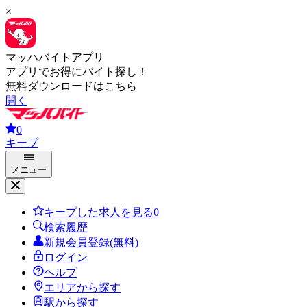
×
マッハバイトアプリ
アプリでお得にバイト探し！
無料ダウンロードはこちら
開く
0
キープ
メニュー
キープした求人を見る
0
検索履歴
新規会員登録(無料)
ログイン
ヘルプ
エリアから探す
駅から探す