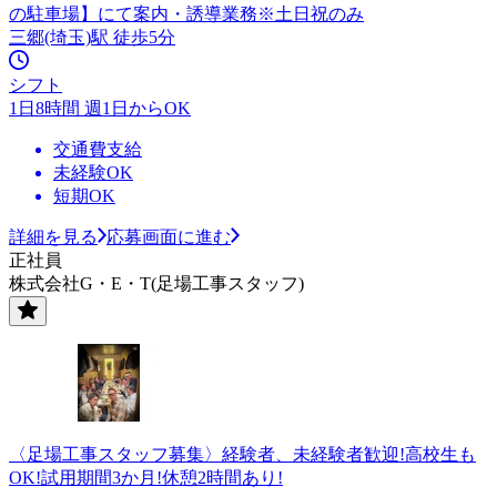
の駐車場】にて案内・誘導業務※土日祝のみ
三郷(埼玉)駅 徒歩5分
シフト
1日8時間 週1日からOK
交通費支給
未経験OK
短期OK
詳細を見る
応募画面に進む
正社員
株式会社G・E・T(足場工事スタッフ)
〈足場工事スタッフ募集〉経験者、未経験者歓迎!高校生も
OK!試用期間3か月!休憩2時間あり!