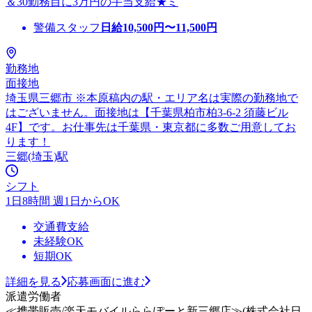
＆30勤務目に3万円の手当支給★ミ
警備スタッフ
日給
10,500
円〜
11,500
円
勤務地
面接地
埼玉県三郷市 ※本原稿内の駅・エリア名は実際の勤務地で
はございません。面接地は【千葉県柏市柏3-6-2 須藤ビル
4F】です。お仕事先は千葉県・東京都に多数ご用意してお
ります！
三郷(埼玉)駅
シフト
1日8時間 週1日からOK
交通費支給
未経験OK
短期OK
詳細を見る
応募画面に進む
派遣労働者
≪携帯販売/楽天モバイルららぽーと新三郷店≫(株式会社日