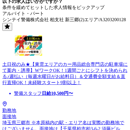
以下の求人はいかがですか？
条件を緩めてヒットした求人情報をピックアップ
アルバイト・パート
シンテイ警備株式会社 柏支社 新三郷(2)エリア/A3203200128
土日祝のみ★【東雲エリアのカー用品総合専門店の駐車場に
て案内・誘導】WワークOK！1週間ごとにシフトを決められ
る♪週払い（毎週水曜日がお給料日）＆交通費全額支給＆直
行直帰OK！未経験スタート9割以上！
警備スタッフ
日給
10,500
円〜
勤務地
面接地
埼玉県三郷市 ※本原稿内の駅・エリア名は実際の勤務地で
はございません。面接地は【千葉県柏市柏3-6-2 須藤ビル