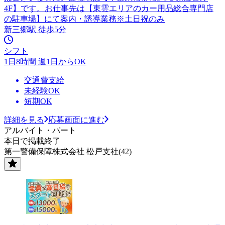
4F】です。お仕事先は【東雲エリアのカー用品総合専門店
の駐車場】にて案内・誘導業務※土日祝のみ
新三郷駅 徒歩5分
シフト
1日8時間 週1日からOK
交通費支給
未経験OK
短期OK
詳細を見る
応募画面に進む
アルバイト・パート
本日で掲載終了
第一警備保障株式会社 松戸支社(42)