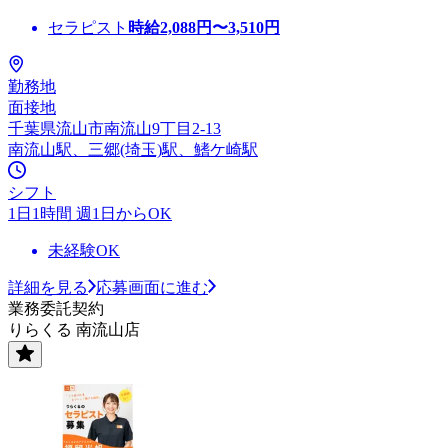
セラピスト
時給
2,088
円〜
3,510
円
勤務地
面接地
千葉県流山市南流山9丁目2-13
南流山駅、三郷(埼玉)駅、鰭ケ崎駅
シフト
1日1時間 週1日からOK
未経験OK
詳細を見る
応募画面に進む
業務委託契約
りらくる 南流山店