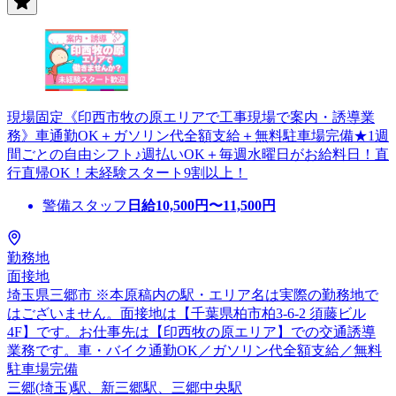
現場固定《印西市牧の原エリアで工事現場で案内・誘導業
務》車通勤OK＋ガソリン代全額支給＋無料駐車場完備★1週
間ごとの自由シフト♪週払いOK＋毎週水曜日がお給料日！直
行直帰OK！未経験スタート9割以上！
警備スタッフ
日給
10,500
円〜
11,500
円
勤務地
面接地
埼玉県三郷市 ※本原稿内の駅・エリア名は実際の勤務地で
はございません。面接地は【千葉県柏市柏3-6-2 須藤ビル
4F】です。お仕事先は【印西牧の原エリア】での交通誘導
業務です。車・バイク通勤OK／ガソリン代全額支給／無料
駐車場完備
三郷(埼玉)駅、新三郷駅、三郷中央駅