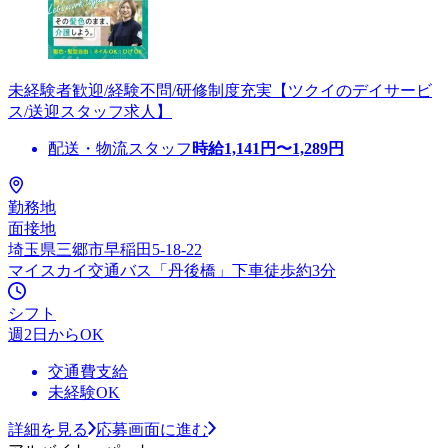
未経験者歓迎/経験不問/研修制度充実【ツクイのデイサービ
ス/送迎スタッフ求人】
配送・物流スタッフ
時給
1,141
円〜
1,289
円
勤務地
面接地
埼玉県三郷市早稲田5-18-22
マイスカイ交通バス「丹後橋」下車徒歩約3分
シフト
週2日からOK
交通費支給
未経験OK
詳細を見る
応募画面に進む