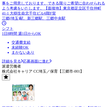
事をご用意しております。できる限りご希望に合わせられる
よう考慮をいたします。【面接地】東京都足立区千住仲町
41-1 大樹生命北千住ビル6階F室
三郷(埼玉)駅、新三郷駅、三郷中央駅
シフト
1日8時間 週1日からOK
交通費支給
未経験OK
まかないあり
詳細を見る
応募画面に進む
派遣労働者
株式会社キャリア CC埼玉／保育【三郷市-001】