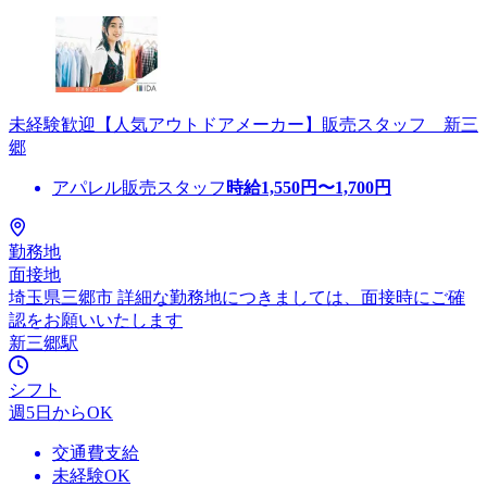
未経験歓迎【人気アウトドアメーカー】販売スタッフ 新三
郷
アパレル販売スタッフ
時給
1,550
円〜
1,700
円
勤務地
面接地
埼玉県三郷市 詳細な勤務地につきましては、面接時にご確
認をお願いいたします
新三郷駅
シフト
週5日からOK
交通費支給
未経験OK