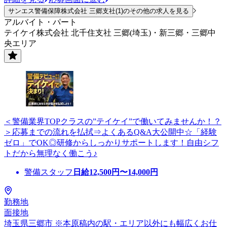
サンエス警備保障株式会社 三郷支社(1)のその他の求人を見る
アルバイト・パート
テイケイ株式会社 北千住支社 三郷(埼玉)・新三郷・三郷中
央エリア
＜警備業界TOPクラスの”テイケイ”で働いてみませんか！？
＞応募までの流れを払拭⇒よくあるQ&A大公開中☆「経験
ゼロ」でOK◎研修からしっかりサポートします！自由シフ
トだから無理なく働こう♪
警備スタッフ
日給
12,500
円〜
14,000
円
勤務地
面接地
埼玉県三郷市 ※本原稿内の駅・エリア以外にも幅広くお仕