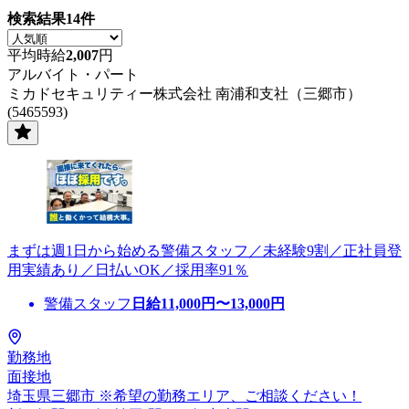
検索結果
14
件
平均時給
2,007
円
アルバイト・パート
ミカドセキュリティー株式会社 南浦和支社（三郷市）
(5465593)
まずは週1日から始める警備スタッフ／未経験9割／正社員登
用実績あり／日払いOK／採用率91％
警備スタッフ
日給
11,000
円〜
13,000
円
勤務地
面接地
埼玉県三郷市 ※希望の勤務エリア、ご相談ください！