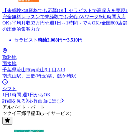
【未経験×無資格でも応募OK】セラピストで高収入を実現♪
完全無料レッスンで未経験でも安心♪Wワーク&短時間入店
OK♪平均月収33万円☆週1日～1時間～でもOK♪全国600店舗
の圧倒的集客力☆
セラピスト
時給
2,088
円〜
3,510
円
勤務地
面接地
千葉県流山市南流山9丁目2-13
南流山駅、三郷(埼玉)駅、鰭ケ崎駅
シフト
1日1時間 週1日からOK
詳細を見る
応募画面に進む
アルバイト・パート
ツクイ三郷早稲田(デイサービス)