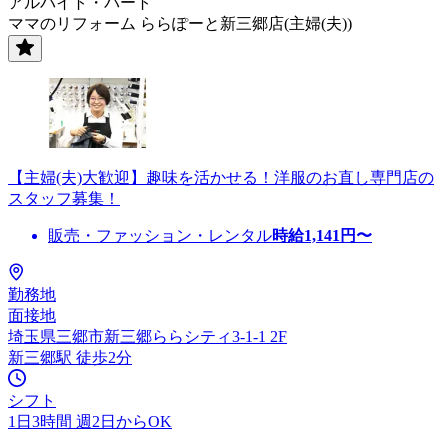
アルバイト・パート
ママのリフォーム ららぽーと新三郷店(主婦(夫))
【主婦(夫)大歓迎】趣味を活かせる！洋服のお直し専門店の
スタッフ募集！
販売・ファッション・レンタル
時給
1,141
円〜
勤務地
面接地
埼玉県三郷市新三郷ららシティ3-1-1 2F
新三郷駅 徒歩2分
シフト
1日3時間 週2日からOK