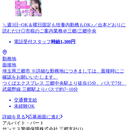
＼週3日~OK＆曜日固定も扶養内勤務もOK♪／台本どおりに
読むだけ◎市税のご案内業務＠三郷/三郷中央
電話受付スタッフ
時給
1,300
円
勤務地
面接地
埼玉県三郷市 ※詳細な勤務地につきましては、面接時にご
確認をお願いいたします。
つくばエクスプレス 三郷中央駅より徒歩15分、バスで7分、
武蔵野線 三郷駅よりバスで約7~10分
交通費支給
未経験OK
詳細を見る
応募画面に進む
アルバイト・パート
サンエス警備保障株式会社 三郷支社(1)