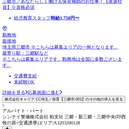
三郷市／あなたらしく働ける保育補助のお仕事！【派遣社
員】※資格必須
幼児教育スタッフ
時給
1,750
円〜
勤務地
面接地
埼玉県三郷市 ※こちらは募集エリアの一例となります。
最寄り駅：三郷駅など
※こちらは募集エリアです。勤務地は全国に多数ございま
す。
交通費支給
未経験OK
詳細を見る
応募画面に進む
株式会社キャリア CC埼玉／保育【三郷市-001】のその他の求人を見る
アルバイト・パート
シンテイ警備株式会社 柏支社 三郷・新三郷・三郷中央(印西
牧の原×交通誘導)エリア/A3203200128