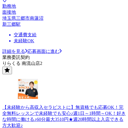
勤務地
面接地
埼玉県三郷市南蓮沼
新三郷駅
交通費支給
未経験OK
詳細を見る
応募画面に進む
業務委託契約
りらくる 南流山店2
【未経験から高収入セラピストに】無資格でも応募OK！完
全無料レッスンで未経験でも安心♪週1日～1時間～OK！好き
な時間に働ける♪60分最大3510円★週20時間以上入店できる
方大歓迎♪