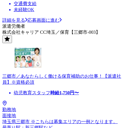
交通費支給
未経験OK
詳細を見る
応募画面に進む
派遣労働者
株式会社キャリア CC埼玉／保育【三郷市-003】
三郷市／あなたらしく働ける保育補助のお仕事！【派遣社
員】※資格必須
幼児教育スタッフ
時給
1,750
円〜
勤務地
面接地
埼玉県三郷市 ※こちらは募集エリアの一例となります。
最寄り駅：新三郷駅など