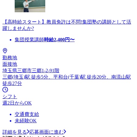
【高時給スタート】教員免許は不問!集団塾の講師として活
躍しませんか?
集団授業講師
時給
2,400
円〜
勤務地
面接地
埼玉県三郷市三郷1-2-91階
三郷(埼玉)駅 徒歩5分、平和台(千葉)駅 徒歩20分、南流山駅
徒歩27分
シフト
週2日からOK
交通費支給
未経験OK
詳細を見る
応募画面に進む