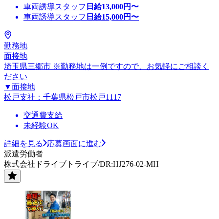
車両誘導スタッフ
日給
13,000
円〜
車両誘導スタッフ
日給
15,000
円〜
勤務地
面接地
埼玉県三郷市 ※勤務地は一例ですので、お気軽にご相談く
ださい
▼面接地
松戸支社：千葉県松戸市松戸1117
交通費支給
未経験OK
詳細を見る
応募画面に進む
派遣労働者
株式会社ドライブトライブ/DR:HJ276-02-MH