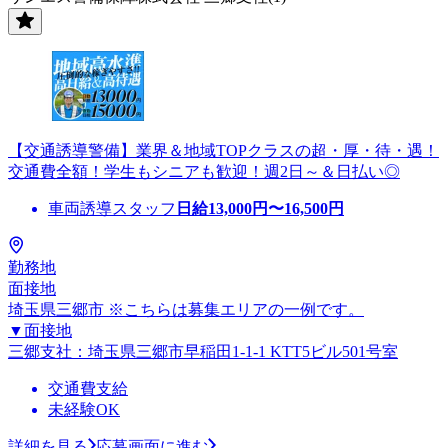
【交通誘導警備】業界＆地域TOPクラスの超・厚・待・遇！
交通費全額！学生もシニアも歓迎！週2日～＆日払い◎
車両誘導スタッフ
日給
13,000
円〜
16,500
円
勤務地
面接地
埼玉県三郷市 ※こちらは募集エリアの一例です。
▼面接地
三郷支社：埼玉県三郷市早稲田1-1-1 KTT5ビル501号室
交通費支給
未経験OK
詳細を見る
応募画面に進む