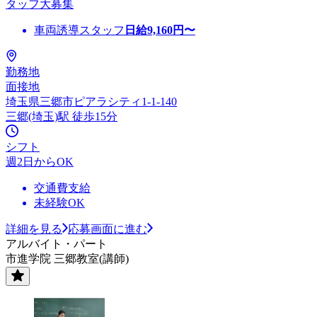
タッフ大募集
車両誘導スタッフ
日給
9,160
円〜
勤務地
面接地
埼玉県三郷市ピアラシティ1-1-140
三郷(埼玉)駅 徒歩15分
シフト
週2日からOK
交通費支給
未経験OK
詳細を見る
応募画面に進む
アルバイト・パート
市進学院 三郷教室(講師)