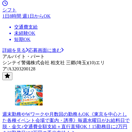
シフト
1日8時間 週1日からOK
交通費支給
未経験OK
短期OK
詳細を見る
応募画面に進む
アルバイト・パート
シンテイ警備株式会社 柏支社 三郷(埼玉)(10)エリ
ア/A3203200128
週末勤務やWワークや月数回の勤務もOK《東京を中心とし
た各種イベント会場で案内・誘導》毎週水曜日がお給料日で
脱・金欠♪交通費全額支給＋直行直帰OK！15勤務目に2万円