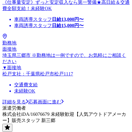
《仕事量安定》ずっと安定収入なら第一警備★高日給＆交通
費全額支給！未経験OK
車両誘導スタッフ
日給
13,000
円〜
車両誘導スタッフ
日給
15,000
円〜
勤務地
面接地
埼玉県三郷市 ※勤務地は一例ですので、お気軽にご相談く
ださい
▼面接地
松戸支社：千葉県松戸市松戸1117
交通費支給
未経験OK
詳細を見る
応募画面に進む
派遣労働者
株式会社iDA/16076679 未経験歓迎【人気アウトドアメーカ
ー】販売スタッフ 新三郷