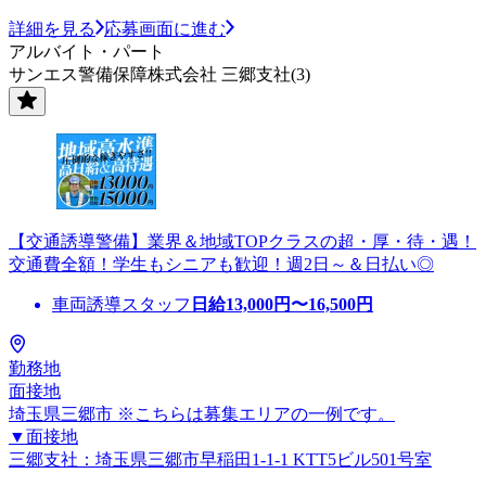
詳細を見る
応募画面に進む
アルバイト・パート
サンエス警備保障株式会社 三郷支社(3)
【交通誘導警備】業界＆地域TOPクラスの超・厚・待・遇！
交通費全額！学生もシニアも歓迎！週2日～＆日払い◎
車両誘導スタッフ
日給
13,000
円〜
16,500
円
勤務地
面接地
埼玉県三郷市 ※こちらは募集エリアの一例です。
▼面接地
三郷支社：埼玉県三郷市早稲田1-1-1 KTT5ビル501号室