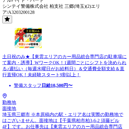
アルバイト・パート
シンテイ警備株式会社 柏支社 三郷(埼玉)(2)エリ
ア/A3203200128
土日祝のみ★【東雲エリアのカー用品総合専門店の駐車場に
て案内・誘導】WワークOK！1週間ごとにシフトを決められ
る♪週払い（毎週水曜日がお給料日）＆交通費全額支給＆直
行直帰OK！未経験スタート9割以上！
警備スタッフ
日給
10,500
円〜
勤務地
面接地
埼玉県三郷市 ※本原稿内の駅・エリア名は実際の勤務地で
はございません。面接地は【千葉県柏市柏3-6-2 須藤ビル
4F】です。お仕事先は【東雲エリアのカー用品総合専門店