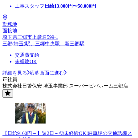
工事スタッフ
日給
13,000
円〜
50,000
円
勤務地
面接地
埼玉県三郷市上彦名599-1
三郷(埼玉)駅、三郷中央駅、新三郷駅
交通費支給
未経験OK
詳細を見る
応募画面に進む
正社員
株式会社日警保安 埼玉事業部 スーパービバホーム三郷店
【日給9160円～】週2日～◎未経験OK!駐車場の交通誘導ス