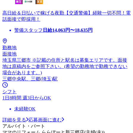
高日給＆日払いで稼げる夜勤【交通警備】経験一切不問！電
話面接で即採用！
警備スタッフ
日給
14,063
円〜
18,635
円
勤務地
面接地
埼玉県三郷市 ※記載の住所と駅名は募集エリアです。面接
地は原稿内をご参照下さい。(希望の勤務地で勤務できない
場合があります。)
三郷中央駅、三郷(埼玉)駅
シフト
1日8時間 週3日からOK
未経験OK
詳細を見る
応募画面に進む
アルバイト・パート
ママのリフォーム ららぽーと新三郷店(主婦(夫))