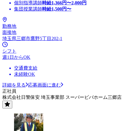
個別指導講師
時給
1,366
円〜
2,000
円
集団授業講師
時給
1,500
円〜
勤務地
面接地
埼玉県三郷市鷹野5丁目202-1
シフト
週1日からOK
交通費支給
未経験OK
詳細を見る
応募画面に進む
正社員
株式会社日警保安 埼玉事業部 スーパービバホーム三郷店