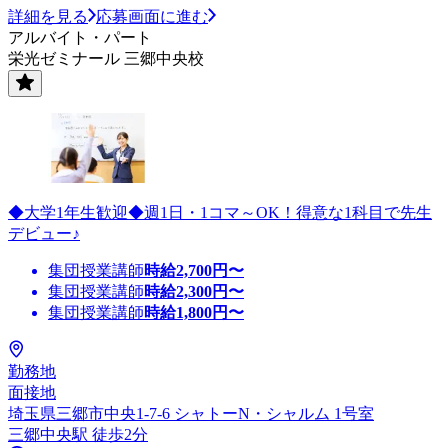
詳細を見る
応募画面に進む
アルバイト・パート
栄光ゼミナール 三郷中央校
◆大学1年生歓迎◆週1日・1コマ～OK！得意な1科目で先生
デビュー♪
集団授業講師
時給
2,700
円〜
集団授業講師
時給
2,300
円〜
集団授業講師
時給
1,800
円〜
勤務地
面接地
埼玉県三郷市中央1-7-6 シャトーN・シャルム 1号室
三郷中央駅 徒歩2分