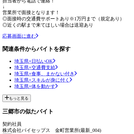
担当者から電話で連絡！
↓
営業所で面接となります！
◎面接時の交通費サポートあり※1万円まで（規定あり）
◎近くの駅まで来てほしい場合は送迎あり
応募画面に進む
関連条件からバイトを探す
埼玉県×日払いOK
埼玉県×交通費支給
埼玉県×食事、まかない付き
埼玉県×スキルが身に付く
埼玉県×体を動かす
もっと見る
三郷市の似たバイト
契約社員
株式会社バイセップス 金町営業所(最新_004)