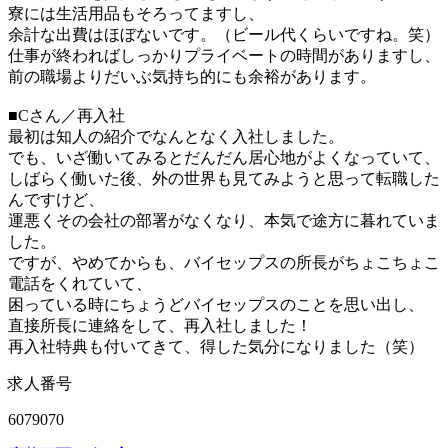
寮には生活用品もそろってますし、
余計な出費はほぼないです。（ビール代くらいですね。笑）
仕事が終わればしっかりプライベートの時間がありますし、
前の職場よりだいぶ気持ち的にも余裕があります。
■Cさん／再入社
最初は知人の紹介でなんとなく入社しました。
でも、いざ働いてみるとだんだん居心地がよくなっていて、
しばらく働いた後、外の世界も見てみようと思って転職した
んですけど、
運悪くその会社の部署がなくなり、本気で途方に暮れていま
した。
ですが、やめてからも、バイセップスの所長がちょこちょこ
電話をくれていて、
困っている時にちょうどバイセップスのことを思い出し、
直接所長に連絡をして、再入社しました！
再入社特典も付いてきて、得した気分になりました（笑）
求人番号
6079070