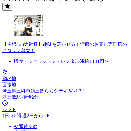
【主婦(夫)大歓迎】趣味を活かせる！洋服のお直し専門店の
スタッフ募集！
販売・ファッション・レンタル
時給
1,141
円〜
勤務地
面接地
埼玉県三郷市新三郷ららシティ3-1-1 2F
新三郷駅 徒歩2分
シフト
1日3時間 週2日からOK
交通費支給