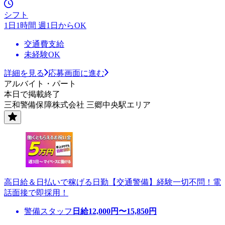
シフト
1日1時間 週1日からOK
交通費支給
未経験OK
詳細を見る
応募画面に進む
アルバイト・パート
本日で掲載終了
三和警備保障株式会社 三郷中央駅エリア
高日給＆日払いで稼げる日勤【交通警備】経験一切不問！電
話面接で即採用！
警備スタッフ
日給
12,000
円〜
15,850
円