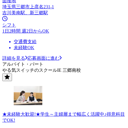
面接地
埼玉県三郷市上彦名231-1
吉川美南駅、新三郷駅
シフト
1日2時間 週2日からOK
交通費支給
未経験OK
詳細を見る
応募画面に進む
アルバイト・パート
やる気スイッチのスクールIE 三郷南校
★未経験大歓迎!★学生～主婦層まで幅広く活躍中♪得意科目
でOK!