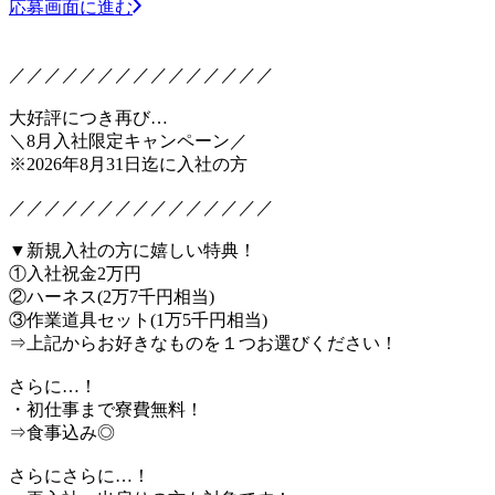
応募画面に進む
／／／／／／／／／／／／／／／
大好評につき再び…
＼8月入社限定キャンペーン／
※2026年8月31日迄に入社の方
／／／／／／／／／／／／／／／
▼新規入社の方に嬉しい特典！
①入社祝金2万円
②ハーネス(2万7千円相当)
③作業道具セット(1万5千円相当)
⇒上記からお好きなものを１つお選びください！
さらに…！
・初仕事まで寮費無料！
⇒食事込み◎
さらにさらに…！