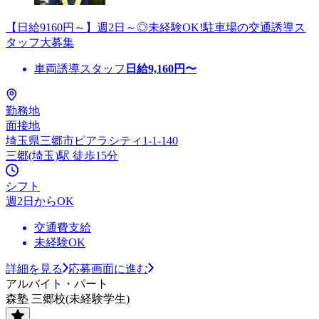
【日給9160円～】週2日～◎未経験OK!駐車場の交通誘導ス
タッフ大募集
車両誘導スタッフ
日給
9,160
円〜
勤務地
面接地
埼玉県三郷市ピアラシティ1-1-140
三郷(埼玉)駅 徒歩15分
シフト
週2日からOK
交通費支給
未経験OK
詳細を見る
応募画面に進む
アルバイト・パート
森塾 三郷校(未経験学生)