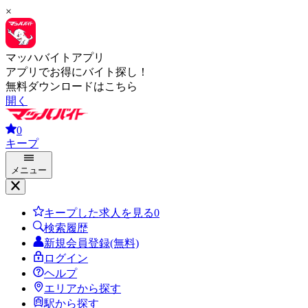
×
マッハバイトアプリ
アプリでお得にバイト探し！
無料ダウンロードはこちら
開く
0
キープ
メニュー
キープした求人を見る
0
検索履歴
新規会員登録(無料)
ログイン
ヘルプ
エリアから探す
駅から探す