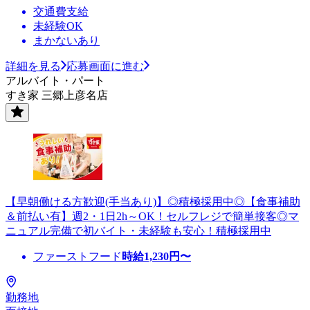
交通費支給
未経験OK
まかないあり
詳細を見る
応募画面に進む
アルバイト・パート
すき家 三郷上彦名店
【早朝働ける方歓迎(手当あり)】◎積極採用中◎【食事補助
＆前払い有】週2・1日2h～OK！セルフレジで簡単接客◎マ
ニュアル完備で初バイト・未経験も安心！積極採用中
ファーストフード
時給
1,230
円〜
勤務地