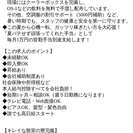
現場にはクーラーボックスを完備し、
OS-1などの飲料を無料で手渡し配布しています。
その他、空調服の割引サポート（5000円補助）など、
暑い時期でも、スタッフの健康と安全を第一に守ります。
◆この夏から心機一転、ガッツリ稼ぎたい方を大応援！
『夏バテせず頑張ってくれた手当』として
毎月1万円の皆勤手当別途支給します！
【この求人のポイント】
◆未経験OK
◆即入寮OK
◆昇給あり
◆会社補助制度あり
社会保険や所得税など
本人給与控除すべてを会社負担！
◆短期1ヶ月～相談OK（週５日勤務になります）
◆テレビ電話・Web面接OK
◆ピアスOK、髪型・髪色自由
◆誰でも高日給スタート
【キレイな個室の寮完備】