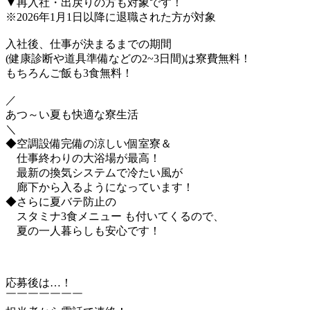
▼再入社・出戻りの方も対象です！
※2026年1月1日以降に退職された方が対象
入社後、仕事が決まるまでの期間
(健康診断や道具準備などの2~3日間)は寮費無料！
もちろんご飯も3食無料！
／
あつ～い夏も快適な寮生活
＼
◆空調設備完備の涼しい個室寮＆
仕事終わりの大浴場が最高！
最新の換気システムで冷たい風が
廊下から入るようになっています！
◆さらに夏バテ防止の
スタミナ3食メニュー も付いてくるので、
夏の一人暮らしも安心です！
応募後は…！
￣￣￣￣￣￣￣