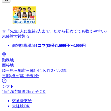
☆「先生1人に生徒2人まで」だから初めてでも教えやすい♪
未経験大歓迎☆
個別指導講師
1コマ(80分)
1,600
円〜
3,000
円
勤務地
面接地
埼玉県三郷市三郷1-4-1 KTT2ビル2階
三郷(埼玉)駅 徒歩1分
シフト
1日1.5時間 週2日からOK
交通費支給
未経験OK