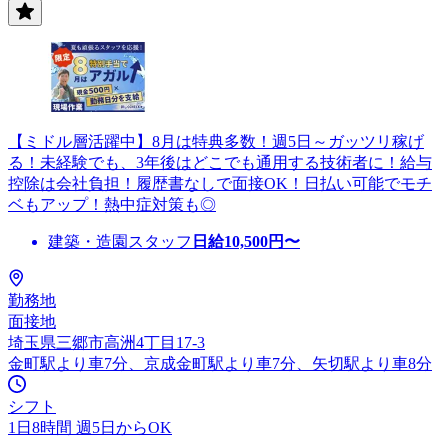
【ミドル層活躍中】8月は特典多数！週5日～ガッツリ稼げ
る！未経験でも、3年後はどこでも通用する技術者に！給与
控除は会社負担！履歴書なしで面接OK！日払い可能でモチ
ベもアップ！熱中症対策も◎
建築・造園スタッフ
日給
10,500
円〜
勤務地
面接地
埼玉県三郷市高洲4丁目17-3
金町駅より車7分、京成金町駅より車7分、矢切駅より車8分
シフト
1日8時間 週5日からOK