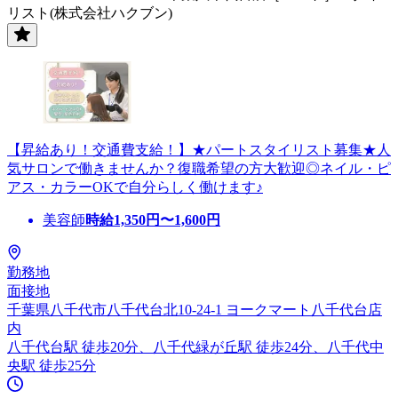
リスト(株式会社ハクブン)
【昇給あり！交通費支給！】★パートスタイリスト募集★人
気サロンで働きませんか？復職希望の方大歓迎◎ネイル・ピ
アス・カラーOKで自分らしく働けます♪
美容師
時給
1,350
円〜
1,600
円
勤務地
面接地
千葉県八千代市八千代台北10-24-1 ヨークマート八千代台店
内
八千代台駅 徒歩20分、八千代緑が丘駅 徒歩24分、八千代中
央駅 徒歩25分