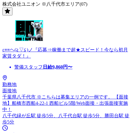
株式会社ユニオン ※八千代市エリア(07)
ε≡≡ヘ(≧▽≦)ノ『応募⇒稼働まで超★スピード！今なら初月
家賃タダ！』
警備スタッフ
日給
9,860
円〜
勤務地
面接地
千葉県八千代市 ※こちらは募集エリアの一例です。 【面接
地】船橋市西船4-22-1 西船ビル5階/Web面接・出張面接実施
中！
八千代緑が丘駅 徒歩5分、八千代台駅 徒歩5分、勝田台駅 徒
歩5分