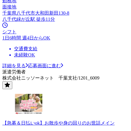
勤務地
面接地
千葉県八千代市大和田新田130-8
八千代緑が丘駅 徒歩11分
シフト
1日6時間 週4日からOK
交通費支給
未経験OK
詳細を見る
応募画面に進む
派遣労働者
株式会社ニッソーネット 千葉支社/1201_6009
【急募＆日払いok】お散歩や身の回りのお世話メイン