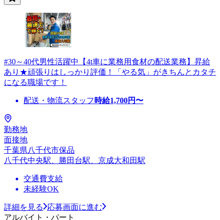
#30～40代男性活躍中【4t車に業務用食材の配送業務】昇給
あり★頑張りはしっかり評価！「やる気」がきちんとカタチ
になる職場です！
配送・物流スタッフ
時給
1,700
円〜
勤務地
面接地
千葉県八千代市保品
八千代中央駅、勝田台駅、京成大和田駅
交通費支給
未経験OK
詳細を見る
応募画面に進む
アルバイト・パート