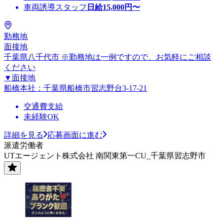
車両誘導スタッフ
日給
15,000
円〜
勤務地
面接地
千葉県八千代市 ※勤務地は一例ですので、お気軽にご相談
ください
▼面接地
船橋本社：千葉県船橋市習志野台3-17-21
交通費支給
未経験OK
詳細を見る
応募画面に進む
派遣労働者
UTエージェント株式会社 南関東第一CU_千葉県習志野市