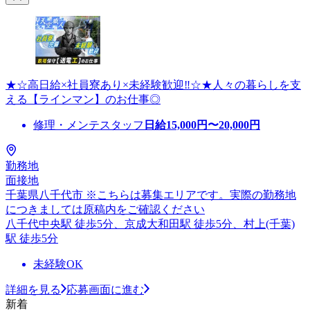
★☆高日給×社員寮あり×未経験歓迎‼☆★人々の暮らしを支
える【ラインマン】のお仕事◎
修理・メンテスタッフ
日給
15,000
円〜
20,000
円
勤務地
面接地
千葉県八千代市 ※こちらは募集エリアです。実際の勤務地
につきましては原稿内をご確認ください
八千代中央駅 徒歩5分、京成大和田駅 徒歩5分、村上(千葉)
駅 徒歩5分
未経験OK
詳細を見る
応募画面に進む
新着