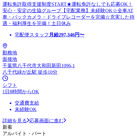
運転免許取得支援制度START★運転免許なしでも応募OK！
安心・安定の生協グループ【宅配業務】未経験OK☆全車AT
車・バックカメラ・ドライブレコーダーを完備☆充実した待
遇・福利厚生を完備！土日休み
宅配便スタッフ
月給
297,346
円〜
勤務地
面接地
千葉県八千代市大和田新田1096-1
八千代緑が丘駅 徒歩10分
シフト
1日8時間からOK
交通費支給
未経験OK
詳細を見る
応募画面に進む
新着
アルバイト・パート