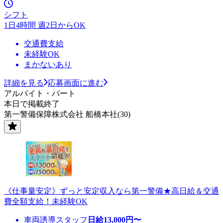
シフト
1日4時間 週2日からOK
交通費支給
未経験OK
まかないあり
詳細を見る
応募画面に進む
アルバイト・パート
本日で掲載終了
第一警備保障株式会社 船橋本社(30)
《仕事量安定》ずっと安定収入なら第一警備★高日給＆交通
費全額支給！未経験OK
車両誘導スタッフ
日給
13,000
円〜