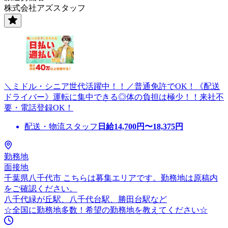
株式会社アズスタッフ
＼ミドル・シニア世代活躍中！！／普通免許でOK！《配送
ドライバー》運転に集中できる◎体の負担は極少！！来社不
要・電話登録OK！
配送・物流スタッフ
日給
14,700
円〜
18,375
円
勤務地
面接地
千葉県八千代市 こちらは募集エリアです。勤務地は原稿内
をご確認ください。
八千代緑が丘駅、八千代台駅、勝田台駅など
☆全国に勤務地多数！希望の勤務地を教えてください☆