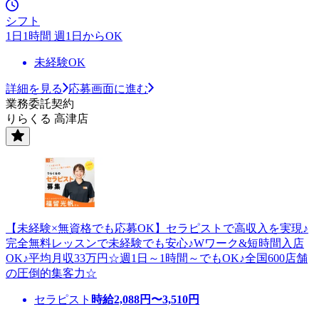
シフト
1日1時間 週1日からOK
未経験OK
詳細を見る
応募画面に進む
業務委託契約
りらくる 高津店
【未経験×無資格でも応募OK】セラピストで高収入を実現♪
完全無料レッスンで未経験でも安心♪Wワーク&短時間入店
OK♪平均月収33万円☆週1日～1時間～でもOK♪全国600店舗
の圧倒的集客力☆
セラピスト
時給
2,088
円〜
3,510
円