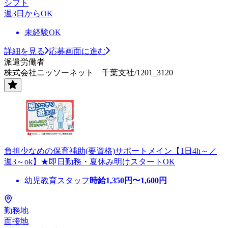
シフト
週3日からOK
未経験OK
詳細を見る
応募画面に進む
派遣労働者
株式会社ニッソーネット 千葉支社/1201_3120
負担少なめの保育補助(要資格)サポートメイン【1日4h～／
週3～ok】★即日勤務・夏休み明けスタートOK
幼児教育スタッフ
時給
1,350
円〜
1,600
円
勤務地
面接地