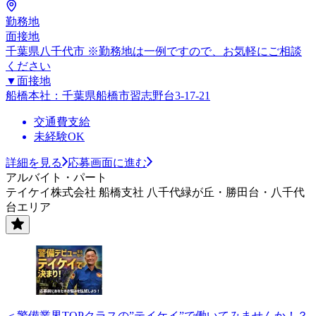
勤務地
面接地
千葉県八千代市 ※勤務地は一例ですので、お気軽にご相談
ください
▼面接地
船橋本社：千葉県船橋市習志野台3-17-21
交通費支給
未経験OK
詳細を見る
応募画面に進む
アルバイト・パート
テイケイ株式会社 船橋支社 八千代緑が丘・勝田台・八千代
台エリア
＜警備業界TOPクラスの”テイケイ”で働いてみませんか！？