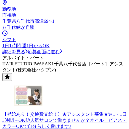
勤務地
面接地
千葉県八千代市高津694-1
八千代緑が丘駅
シフト
1日1時間 週1日からOK
詳細を見る
応募画面に進む
アルバイト・パート
HAIR STUDIO IWASAKI 千葉八千代台店［パート］アシス
タント(株式会社ハクブン)
【昇給あり！交通費支給！】★アシスタント募集★週1・1日
3時間～OK◎人気サロンで働きませんか？ネイル・ピアス・
カラーOKで自分らしく働けます♪