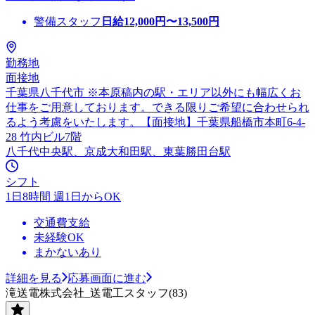
警備スタッフ
日給
12,000
円〜
13,500
円
勤務地
面接地
千葉県八千代市 ※本原稿内の駅・エリア以外にも幅広くお
仕事をご用意しております。できる限りご希望に合わせられ
るよう考慮をいたします。【面接地】千葉県船橋市本町6-4-
28 竹内ビル7階
八千代中央駅、京成大和田駅、東葉勝田台駅
シフト
1日8時間 週1日からOK
交通費支給
未経験OK
まかないあり
詳細を見る
応募画面に進む
滝送電株式会社_送電工スタッフ(83)