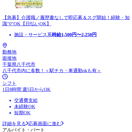
【急募】介護職／履歴書なしで即応募＆スグ開始！経験・知
識"0"OK【日払いOK】
施設・サービス系
時給
1,500
円〜
2,250
円
勤務地
面接地
千葉県八千代市
八千代市内に多数！＜駅チカ・車通勤okも有＞
シフト
1日8時間 週5日からOK
交通費支給
未経験OK
短期OK
詳細を見る
応募画面に進む
アルバイト・パート