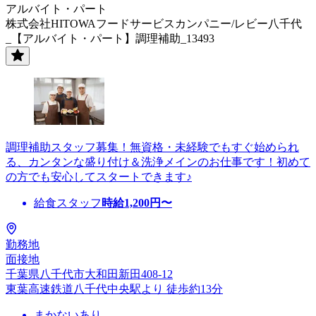
アルバイト・パート
株式会社HITOWAフードサービスカンパニー/レビー八千代
_【アルバイト・パート】調理補助_13493
調理補助スタッフ募集！無資格・未経験でもすぐ始められ
る、カンタンな盛り付け＆洗浄メインのお仕事です！初めて
の方でも安心してスタートできます♪
給食スタッフ
時給
1,200
円〜
勤務地
面接地
千葉県八千代市大和田新田408-12
東葉高速鉄道八千代中央駅より 徒歩約13分
まかないあり