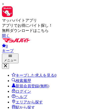
×
マッハバイトアプリ
アプリでお得にバイト探し！
無料ダウンロードはこちら
開く
0
キープ
メニュー
キープした求人を見る
0
検索履歴
新規会員登録(無料)
ログイン
ヘルプ
エリアから探す
駅から探す