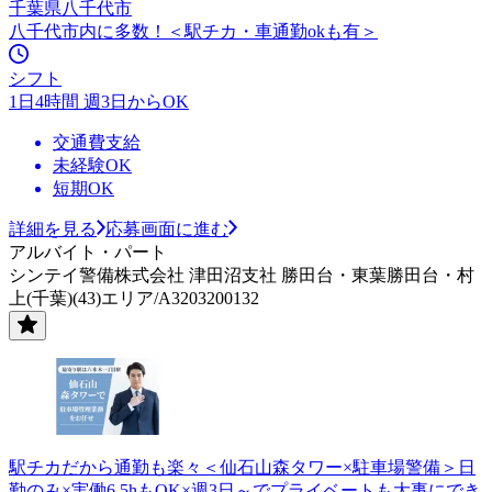
千葉県八千代市
八千代市内に多数！＜駅チカ・車通勤okも有＞
シフト
1日4時間 週3日からOK
交通費支給
未経験OK
短期OK
詳細を見る
応募画面に進む
アルバイト・パート
シンテイ警備株式会社 津田沼支社 勝田台・東葉勝田台・村
上(千葉)(43)エリア/A3203200132
駅チカだから通勤も楽々＜仙石山森タワー×駐車場警備＞日
勤のみ×実働6.5hもOK×週3日～でプライベートも大事にでき