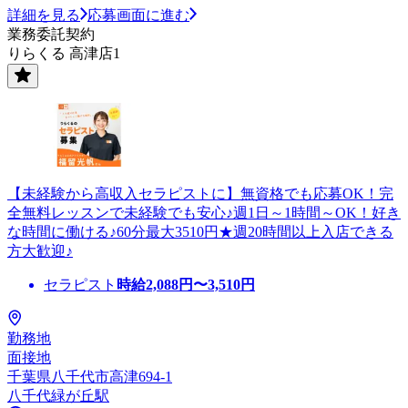
詳細を見る
応募画面に進む
業務委託契約
りらくる 高津店1
【未経験から高収入セラピストに】無資格でも応募OK！完
全無料レッスンで未経験でも安心♪週1日～1時間～OK！好き
な時間に働ける♪60分最大3510円★週20時間以上入店できる
方大歓迎♪
セラピスト
時給
2,088
円〜
3,510
円
勤務地
面接地
千葉県八千代市高津694-1
八千代緑が丘駅