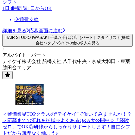
シフト
1日3時間 週1日からOK
交通費支給
詳細を見る
応募画面に進む
HAIR STUDIO IWASAKI 千葉八千代台店［パート］スタイリスト(株式
会社ハクブン)のその他の求人を見る
アルバイト・パート
テイケイ株式会社 船橋支社 八千代中央・京成大和田・東葉
勝田台エリア
＜警備業界TOPクラスの”テイケイ”で働いてみませんか！？
＞応募までの流れを払拭⇒よくあるQ&A大公開中☆「経験
ゼロ」でOK◎研修からしっかりサポートします！自由シフ
トだから無理なく働こう♪