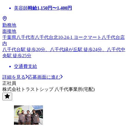
美容師
時給
1,150
円〜
1,400
円
勤務地
面接地
千葉県八千代市八千代台北10-24-1 ヨークマート八千代台店
内
八千代台駅 徒歩20分、八千代緑が丘駅 徒歩24分、八千代中
央駅 徒歩25分
交通費支給
詳細を見る
応募画面に進む
正社員
株式会社トラストシップ 八千代事業所(宅配)