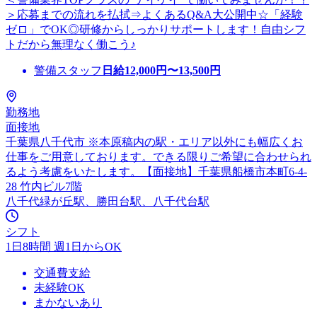
＞応募までの流れを払拭⇒よくあるQ&A大公開中☆「経験
ゼロ」でOK◎研修からしっかりサポートします！自由シフ
トだから無理なく働こう♪
警備スタッフ
日給
12,000
円〜
13,500
円
勤務地
面接地
千葉県八千代市 ※本原稿内の駅・エリア以外にも幅広くお
仕事をご用意しております。できる限りご希望に合わせられ
るよう考慮をいたします。【面接地】千葉県船橋市本町6-4-
28 竹内ビル7階
八千代緑が丘駅、勝田台駅、八千代台駅
シフト
1日8時間 週1日からOK
交通費支給
未経験OK
まかないあり