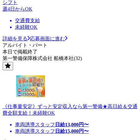
シフト
週4日からOK
交通費支給
未経験OK
詳細を見る
応募画面に進む
アルバイト・パート
本日で掲載終了
第一警備保障株式会社 船橋本社(32)
《仕事量安定》ずっと安定収入なら第一警備★高日給＆交通
費全額支給！未経験OK
車両誘導スタッフ
日給
13,000
円〜
車両誘導スタッフ
日給
15,000
円〜