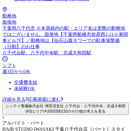
勤務地
面接地
千葉県八千代市 ※本原稿内の駅・エリア名は実際の勤務地
ではございません。面接地【千葉県船橋市前原西2-21-6 東関
東ビル7F】／勤務地は【仙石山森タワーでの駐車場警備
（日勤】のお仕事
八千代台駅、八千代中央駅、京成大和田駅
シフト
週3日からOK
交通費支給
未経験OK
詳細を見る
応募画面に進む
シンテイ警備株式会社 津田沼支社 八千代台・八千代中央・京成大和田
(43)エリア/A3203200132のその他の求人を見る
アルバイト・パート
HAIR STUDIO IWASAKI 千葉八千代台店［パート］スタイ