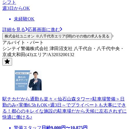
シフト
週3日からOK
未経験OK
詳細を見る
応募画面に進む
株式会社ユニオン ※八千代市エリア(08)のその他の求人を見る
アルバイト・パート
シンテイ警備株式会社 津田沼支社 八千代台・八千代中央・
京成大和田(43)エリア/A3203200132
駅チカだから通勤も楽々＜仙石山森タワー×駐車場警備＞日
勤のみ×実働6.5hもOK×週3日～でプライベートも大事にでき
る！都心のキレイな施設の駐車場だから天候に左右されずに
快適に働ける♪
警備スタッフ
日給
9,000
円〜
10,875
円