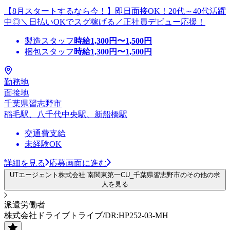
【8月スタートするなら今！】即日面接OK！20代～40代活躍
中◎＼日払いOKでスグ稼げる／正社員デビュー応援！
製造スタッフ
時給
1,300
円〜
1,500
円
梱包スタッフ
時給
1,300
円〜
1,500
円
勤務地
面接地
千葉県習志野市
稲毛駅、八千代中央駅、新船橋駅
交通費支給
未経験OK
詳細を見る
応募画面に進む
UTエージェント株式会社 南関東第一CU_千葉県習志野市のその他の求
人を見る
派遣労働者
株式会社ドライブトライブ/DR:HP252-03-MH