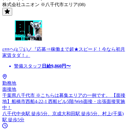
株式会社ユニオン ※八千代市エリア(08)
ε≡≡ヘ(≧▽≦)ノ『応募⇒稼働まで超★スピード！今なら初月
家賃タダ！』
警備スタッフ
日給
9,860
円〜
勤務地
面接地
千葉県八千代市 ※こちらは募集エリアの一例です。 【面接
地】船橋市西船4-22-1 西船ビル5階/Web面接・出張面接実施
中！
八千代中央駅 徒歩5分、京成大和田駅 徒歩5分、村上(千葉)
駅 徒歩5分