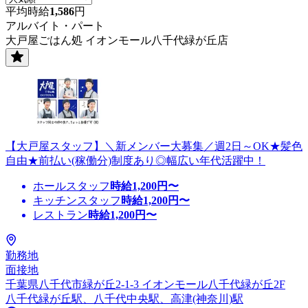
平均時給
1,586
円
アルバイト・パート
大戸屋ごはん処 イオンモール八千代緑が丘店
【大戸屋スタッフ】＼新メンバー大募集／週2日～OK★髪色
自由★前払い(稼働分)制度あり◎幅広い年代活躍中！
ホールスタッフ
時給
1,200
円〜
キッチンスタッフ
時給
1,200
円〜
レストラン
時給
1,200
円〜
勤務地
面接地
千葉県八千代市緑が丘2-1-3 イオンモール八千代緑が丘2F
八千代緑が丘駅、八千代中央駅、高津(神奈川)駅