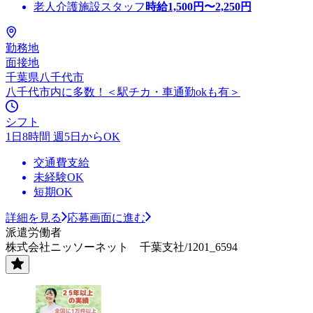
老人介護施設スタッフ
時給
1,500
円〜
2,250
円
勤務地
面接地
千葉県八千代市
八千代市内に多数！＜駅チカ・車通勤okも有＞
シフト
1日8時間 週5日からOK
交通費支給
未経験OK
短期OK
詳細を見る
応募画面に進む
派遣労働者
株式会社ニッソーネット 千葉支社/1201_6594