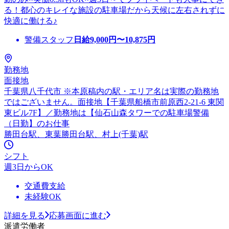
る！都心のキレイな施設の駐車場だから天候に左右されずに
快適に働ける♪
警備スタッフ
日給
9,000
円〜
10,875
円
勤務地
面接地
千葉県八千代市 ※本原稿内の駅・エリア名は実際の勤務地
ではございません。面接地【千葉県船橋市前原西2-21-6 東関
東ビル7F】／勤務地は【仙石山森タワーでの駐車場警備
（日勤】のお仕事
勝田台駅、東葉勝田台駅、村上(千葉)駅
シフト
週3日からOK
交通費支給
未経験OK
詳細を見る
応募画面に進む
派遣労働者