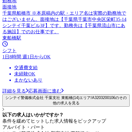
勤務地
面接地
千葉県船橋市 ※本原稿内の駅・エリア名は実際の勤務地で
はございません。面接地は【千葉県千葉市中央区栄町35-14
シンテイ千葉ビル3F】です。勤務先は【千葉県流山市にあ
る施設】でのお仕事です。
東船橋駅
シフト
1日8時間 週1日からOK
交通費支給
未経験OK
まかないあり
詳細を見る
応募画面に進む
シンテイ警備株式会社 千葉支社 東船橋(14)エリア/A3203200106のその
他の求人を見る
以下の求人はいかがですか？
条件を緩めてヒットした求人情報をピックアップ
アルバイト・パート