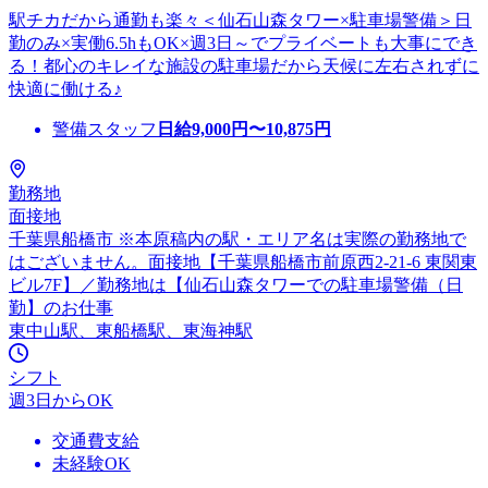
駅チカだから通勤も楽々＜仙石山森タワー×駐車場警備＞日
勤のみ×実働6.5hもOK×週3日～でプライベートも大事にでき
る！都心のキレイな施設の駐車場だから天候に左右されずに
快適に働ける♪
警備スタッフ
日給
9,000
円〜
10,875
円
勤務地
面接地
千葉県船橋市 ※本原稿内の駅・エリア名は実際の勤務地で
はございません。面接地【千葉県船橋市前原西2-21-6 東関東
ビル7F】／勤務地は【仙石山森タワーでの駐車場警備（日
勤】のお仕事
東中山駅、東船橋駅、東海神駅
シフト
週3日からOK
交通費支給
未経験OK