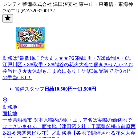
シンテイ警備株式会社 津田沼支社 東中山・東船橋・東海神
(35)エリア/A3203200132
勤務は"最低1回"で大丈夫★★7/25隅田川・7/28葛飾区・8/1
江戸川区・8/8取手・8/8熊谷の花火大会で働きませんか？お
弁当付き★★休憩もこまめにあり！研修3回受講で 計3万円
の手当GET！
警備スタッフ
日給
10,500
円〜
11,500
円
勤務地
面接地
千葉県船橋市 ※本原稿内の駅・エリア名は実際の勤務地で
はございません。面接地【津田沼支社：千葉県船橋市前原西
2-21-6 東関東ビル7F】／勤務地【各地で開催される花火大会