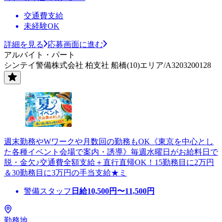
交通費支給
未経験OK
詳細を見る
応募画面に進む
アルバイト・パート
シンテイ警備株式会社 柏支社 船橋(10)エリア/A3203200128
週末勤務やWワークや月数回の勤務もOK《東京を中心とし
た各種イベント会場で案内・誘導》毎週水曜日がお給料日で
脱・金欠♪交通費全額支給＋直行直帰OK！15勤務目に2万円
＆30勤務目に3万円の手当支給★ミ
警備スタッフ
日給
10,500
円〜
11,500
円
勤務地