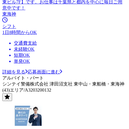
東ビル7F】です。お仕事は千葉県と都内を中心に毎日ご用
意中です！
東海神
シフト
1日8時間からOK
交通費支給
未経験OK
短期OK
単発OK
詳細を見る
応募画面に進む
アルバイト・パート
シンテイ警備株式会社 津田沼支社 東中山・東船橋・東海神
(43)エリア/A3203200132