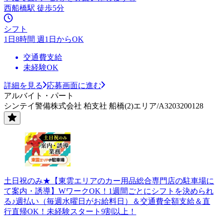
西船橋駅 徒歩5分
シフト
1日8時間 週1日からOK
交通費支給
未経験OK
詳細を見る
応募画面に進む
アルバイト・パート
シンテイ警備株式会社 柏支社 船橋(2)エリア/A3203200128
土日祝のみ★【東雲エリアのカー用品総合専門店の駐車場に
て案内・誘導】WワークOK！1週間ごとにシフトを決められ
る♪週払い（毎週水曜日がお給料日）＆交通費全額支給＆直
行直帰OK！未経験スタート9割以上！