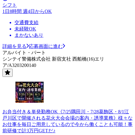
シフト
1日8時間 週4日からOK
交通費支給
未経験OK
まかないあり
詳細を見る
応募画面に進む
アルバイト・パート
シンテイ警備株式会社 新宿支社 西船橋(16)エリ
ア/A3203200140
お弁当付き＆単発勤務OK《7/25隅田川・7/28葛飾区・8/1江
戸川区で開催される花火大会会場の案内・誘導業務》様々な
お仕事を毎日ご用意しているので今から働くことも可能！事
前研修で計3万円GETだ♪