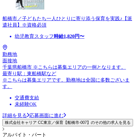
船橋市／子どもたち一人ひとりに寄り添う保育を実践♪【派
遣社員】※資格必須
幼児教育スタッフ
時給
1,820
円〜
勤務地
面接地
千葉県船橋市 ※こちらは募集エリアの一例となります。
最寄り駅：東船橋駅など
※こちらは募集エリアです。勤務地は全国に多数ございま
す。
交通費支給
未経験OK
詳細を見る
応募画面に進む
株式会社キャリア CC東京／保育【船橋市-007】のその他の求人を見る
アルバイト・パート