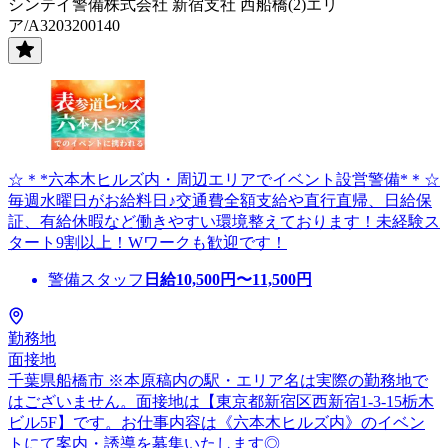
シンテイ警備株式会社 新宿支社 西船橋(2)エリ
ア/A3203200140
☆＊*六本木ヒルズ内・周辺エリアでイベント設営警備*＊☆
毎週水曜日がお給料日♪交通費全額支給や直行直帰、日給保
証、有給休暇など働きやすい環境整えております！未経験ス
タート9割以上！Wワークも歓迎です！
警備スタッフ
日給
10,500
円〜
11,500
円
勤務地
面接地
千葉県船橋市 ※本原稿内の駅・エリア名は実際の勤務地で
はございません。面接地は【東京都新宿区西新宿1-3-15栃木
ビル5F】です。お仕事内容は《六本木ヒルズ内》のイベン
トにて案内・誘導を募集いたします◎