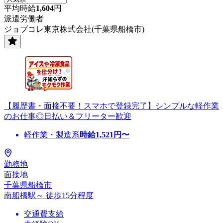
平均時給
1,604
円
派遣労働者
ジョブコレ東京株式会社(千葉県船橋市)
【履歴書・面接不要！スマホで登録完了】シンプルな軽作業
のお仕事◎日払い＆フリーター歓迎
軽作業・製造系
時給
1,521
円〜
勤務地
面接地
千葉県船橋市
南船橋駅～ 徒歩15分程度
交通費支給