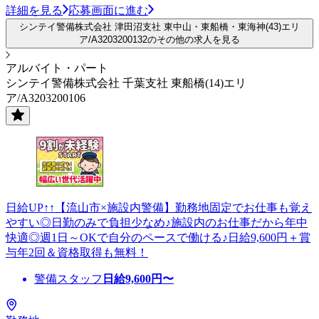
詳細を見る
応募画面に進む
シンテイ警備株式会社 津田沼支社 東中山・東船橋・東海神(43)エリ
ア/A3203200132のその他の求人を見る
アルバイト・パート
シンテイ警備株式会社 千葉支社 東船橋(14)エリ
ア/A3203200106
日給UP↑↑【流山市×施設内警備】勤務地固定でお仕事も覚え
やすい◎日勤のみで負担少なめ♪施設内のお仕事だから年中
快適◎週1日～OKで自分のペースで働ける♪日給9,600円＋賞
与年2回＆資格取得も無料！
警備スタッフ
日給
9,600
円〜