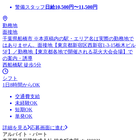
警備スタッフ
日給
10,500
円〜
11,500
円
勤務地
面接地
千葉県船橋市 ※本原稿内の駅・エリア名は実際の勤務地で
はありません。面接地【東京都新宿区西新宿1-3-15栃木ビル
5F】／勤務地【東京都各地で開催される花火大会会場】で
の案内・誘導
西船橋駅 徒歩5分
シフト
1日8時間からOK
交通費支給
未経験OK
短期OK
単発OK
詳細を見る
応募画面に進む
アルバイト・パート