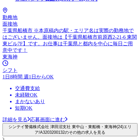
勤務地
面接地
千葉県船橋市 ※本原稿内の駅・エリア名は実際の勤務地で
はございません。面接地は【千葉県船橋市前原西2-21-6 東関
東ビル7F】です。お仕事は千葉県と都内を中心に毎日ご用
意中です！
東海神
シフト
1日8時間 週1日からOK
交通費支給
未経験OK
まかないあり
短期OK
詳細を見る
応募画面に進む
シンテイ警備株式会社 津田沼支社 東中山・東船橋・東海神(24)エリ
ア/A3203200132のその他の求人を見る