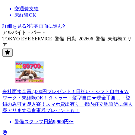
交通費支給
未経験OK
詳細を見る
応募画面に進む
アルバイト・パート
TOKYO EYE SERVICE_警備_日勤_202606_警備_東船橋エリ
ア
来社面接全員2,000円プレゼント！日払い・シフト自由★W
ワーク・未経験OK！タトゥー・髪型自由★現金手渡し・登
録のみ可★即入寮！スマホ貸出有り！都内好立地箇所に個人
寮アリます◎食事券プレゼントも！
警備スタッフ
日給
9,900
円〜