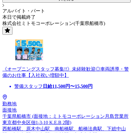
アルバイト・パート
本日で掲載終了
株式会社ミトモコーポレーション(千葉県船橋市)
《オープニングスタッフ募集!!》未経験歓迎◎車両誘導・警
備のお仕事【入社祝い増額中】
警備スタッフ
日給
11,500
円〜
15,500
円
勤務地
面接地
千葉県船橋市 (面接地：ミトモコーポレーション月島営業所
東京都中央区佃1-3-10 K.E.B 2階)
西船橋駅、原木中山駅、南船橋駅、船橋法典駅、下総中山