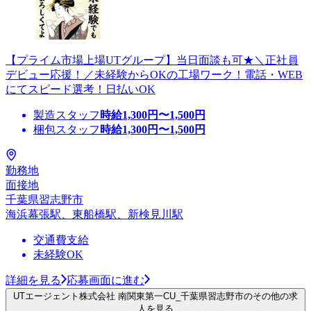
【プライム市場上場UTグループ】当日面談も可★＼正社員
デビュー応援！／未経験からOKの工場ワーク！電話・WEB
にてスピード選考！日払いOK
製造スタッフ
時給
1,300
円〜
1,500
円
梱包スタッフ
時給
1,300
円〜
1,500
円
勤務地
面接地
千葉県習志野市
海浜幕張駅、東船橋駅、新検見川駅
交通費支給
未経験OK
詳細を見る
応募画面に進む
UTエージェント株式会社 南関東第一CU_千葉県習志野市のその他の求
人を見る