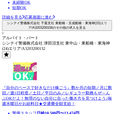
未経験OK
短期OK
詳細を見る
応募画面に進む
シンテイ警備株式会社 千葉支社 東船橋・京成船橋・東海神(15)エリ
ア/A3203200106のその他の求人を見る
アルバイト・パート
シンテイ警備株式会社 津田沼支社 東中山・東船橋・東海神
(24)エリア/A3203200132
『自分のペースで好きなだけ稼ごう』数か月の短期／月に数
回／週1日程度／土日／平日のみ／レギュラー勤務もぜ～ん
ぶOKだよ！無理のない自分に合った働き方を見つけよう♪毎
週水曜日がお給料日★交通費全額支給！
警備スタッフ
日給
10,500
円〜
13,474
円