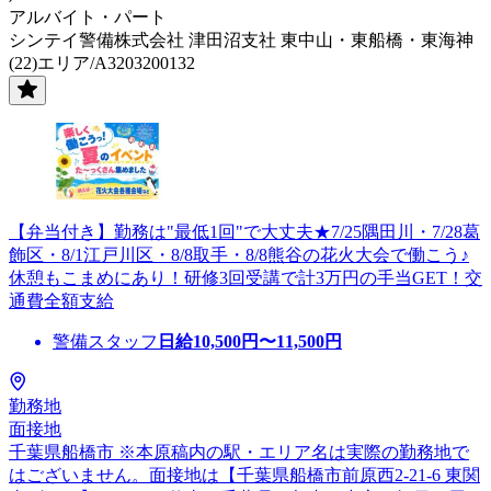
アルバイト・パート
シンテイ警備株式会社 津田沼支社 東中山・東船橋・東海神
(22)エリア/A3203200132
【弁当付き】勤務は"最低1回"で大丈夫★7/25隅田川・7/28葛
飾区・8/1江戸川区・8/8取手・8/8熊谷の花火大会で働こう♪
休憩もこまめにあり！研修3回受講で計3万円の手当GET！交
通費全額支給
警備スタッフ
日給
10,500
円〜
11,500
円
勤務地
面接地
千葉県船橋市 ※本原稿内の駅・エリア名は実際の勤務地で
はございません。面接地は【千葉県船橋市前原西2-21-6 東関