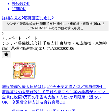
未経験OK
短期OK
詳細を見る
応募画面に進む
シンテイ警備株式会社 津田沼支社 東中山・東船橋・東海神(16)エリ
ア/A3203200132のその他の求人を見る
アルバイト・パート
シンテイ警備株式会社 千葉支社 東船橋・京成船橋・東海神
(海浜幕張×施設警備)エリア/A3203200106
施設警備＼最大日給は14,400円★安定収入◎／賞与年2回！
海浜幕張の大型施設にて受付や巡回やご案内業務がメイン！
全員に総額8万円の手当も支給！入社2か月限定！週払い
OK！交通費全額支給＆直行直帰OK