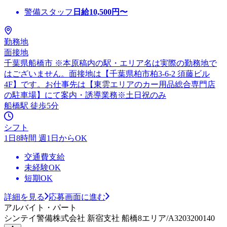
警備スタッフ
日給
10,500
円〜
勤務地
面接地
千葉県船橋市 ※本原稿内の駅・エリア名は実際の勤務地で
はございません。面接地は【千葉県柏市柏3-6-2 須藤ビル
4F】です。お仕事先は【東雲エリアのカー用品総合専門店
の駐車場】にて案内・誘導業務※土日祝のみ
船橋駅 徒歩5分
シフト
1日8時間 週1日からOK
交通費支給
未経験OK
短期OK
詳細を見る
応募画面に進む
アルバイト・パート
シンテイ警備株式会社 新宿支社 船橋8エリア/A3203200140