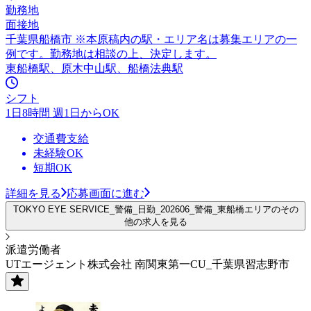
勤務地
面接地
千葉県船橋市 ※本原稿内の駅・エリア名は募集エリアの一
例です。勤務地は相談の上、決定します。
東船橋駅、原木中山駅、船橋法典駅
シフト
1日8時間 週1日からOK
交通費支給
未経験OK
短期OK
詳細を見る
応募画面に進む
TOKYO EYE SERVICE_警備_日勤_202606_警備_東船橋エリアのその
他の求人を見る
派遣労働者
UTエージェント株式会社 南関東第一CU_千葉県習志野市