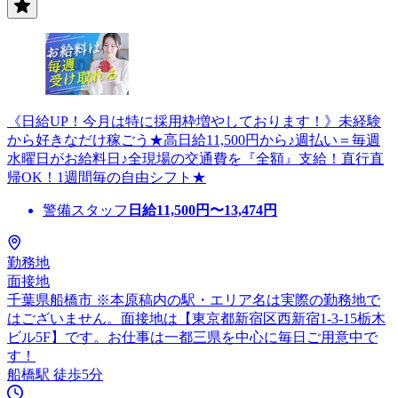
《日給UP！今月は特に採用枠増やしております！》未経験
から好きなだけ稼ごう★高日給11,500円から♪週払い＝毎週
水曜日がお給料日♪全現場の交通費を『全額』支給！直行直
帰OK！1週間毎の自由シフト★
警備スタッフ
日給
11,500
円〜
13,474
円
勤務地
面接地
千葉県船橋市 ※本原稿内の駅・エリア名は実際の勤務地で
はございません。面接地は【東京都新宿区西新宿1-3-15栃木
ビル5F】です。お仕事は一都三県を中心に毎日ご用意中で
す！
船橋駅 徒歩5分