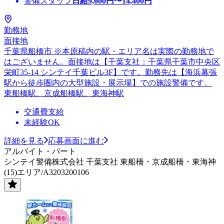
警備スタッフ
日給
9,600
円〜
14,400
円
勤務地
面接地
千葉県船橋市 ※本原稿内の駅・エリア名は実際の勤務地で
はございません。面接地は【千葉支社：千葉県千葉市中央区
栄町35-14 シンテイ千葉ビル3F】です。勤務先は【海浜幕張
駅から徒歩圏内の大型施設・展示場】での施設警備です。
東船橋駅、京成船橋駅、東海神駅
交通費支給
未経験OK
詳細を見る
応募画面に進む
アルバイト・パート
シンテイ警備株式会社 千葉支社 東船橋・京成船橋・東海神
(15)エリア/A3203200106