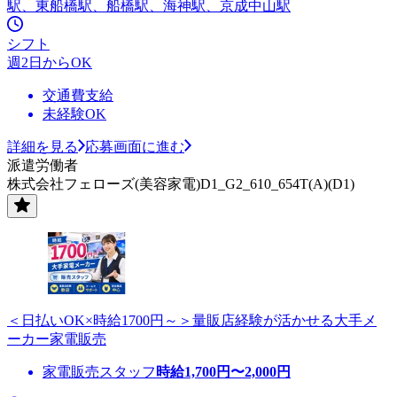
駅、東船橋駅、船橋駅、海神駅、京成中山駅
シフト
週2日からOK
交通費支給
未経験OK
詳細を見る
応募画面に進む
派遣労働者
株式会社フェローズ(美容家電)D1_G2_610_654T(A)(D1)
＜日払いOK×時給1700円～＞量販店経験が活かせる大手メ
ーカー家電販売
家電販売スタッフ
時給
1,700
円〜
2,000
円