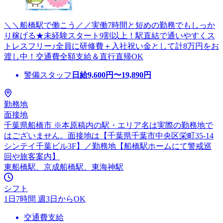
＼＼船橋駅で働こう／／実働7時間と短めの勤務でもしっか
り稼げる★未経験スタート9割以上！駅直結で通いやすくス
トレスフリー♪全員に研修費＋入社祝い金として計8万円をお
渡し中！交通費全額支給＆直行直帰OK
警備スタッフ
日給
9,600
円〜
19,890
円
勤務地
面接地
千葉県船橋市 ※本原稿内の駅・エリア名は実際の勤務地で
はございません。面接地は【千葉県千葉市中央区栄町35-14
シンテイ千葉ビル3F】／勤務地【船橋駅ホームにて警戒巡
回や旅客案内】
東船橋駅、京成船橋駅、東海神駅
シフト
1日7時間 週3日からOK
交通費支給