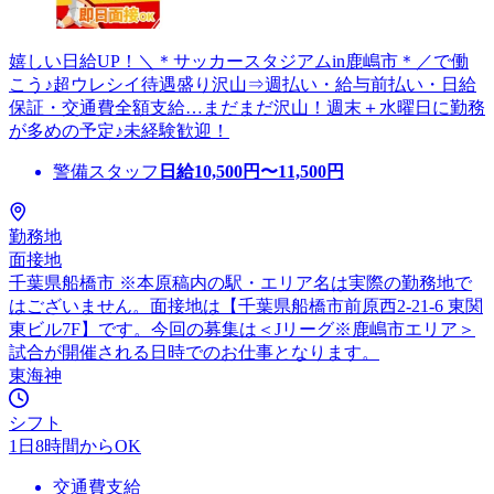
嬉しい日給UP！＼＊サッカースタジアムin鹿嶋市＊／で働
こう♪超ウレシイ待遇盛り沢山⇒週払い・給与前払い・日給
保証・交通費全額支給…まだまだ沢山！週末＋水曜日に勤務
が多めの予定♪未経験歓迎！
警備スタッフ
日給
10,500
円〜
11,500
円
勤務地
面接地
千葉県船橋市 ※本原稿内の駅・エリア名は実際の勤務地で
はございません。面接地は【千葉県船橋市前原西2-21-6 東関
東ビル7F】です。今回の募集は＜Jリーグ※鹿嶋市エリア＞
試合が開催される日時でのお仕事となります。
東海神
シフト
1日8時間からOK
交通費支給