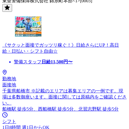
東亜警備保障株式会社 錦糸町本部<1>[0003]
《サクッと面接でガッツリ稼ぐ！》日給さらにUP！高日
給・日払い・シフト自由☆
警備スタッフ
日給
11,500
円〜
勤務地
面接地
千葉県船橋市 ※記載のエリアは募集エリアの一例です。現
場は多数御座います。面接に関しては原稿内をご確認くださ
い。
船橋駅 徒歩5分、西船橋駅 徒歩5分、北習志野駅 徒歩5分
シフト
1日8時間 週1日からOK