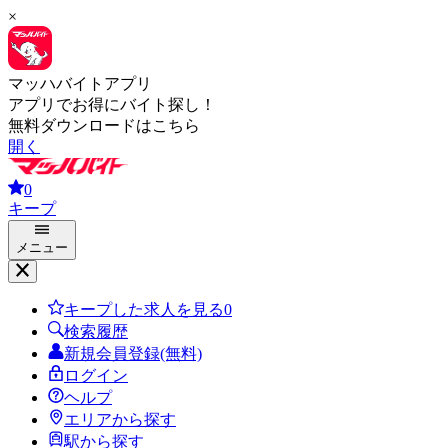
×
マッハバイトアプリ
アプリでお得にバイト探し！
無料ダウンロードはこちら
開く
0
キープ
メニュー
キープした求人を見る
0
検索履歴
新規会員登録(無料)
ログイン
ヘルプ
エリアから探す
駅から探す