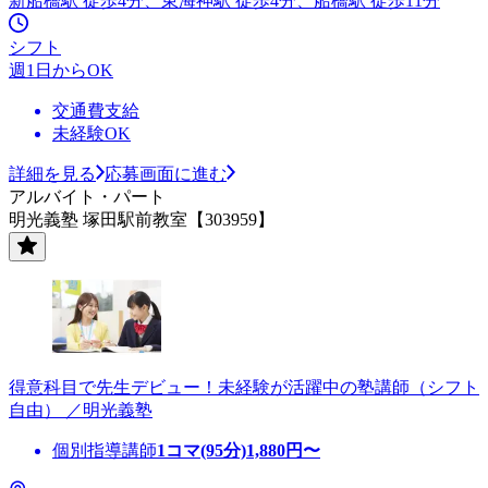
新船橋駅 徒歩4分、東海神駅 徒歩4分、船橋駅 徒歩11分
シフト
週1日からOK
交通費支給
未経験OK
詳細を見る
応募画面に進む
アルバイト・パート
明光義塾 塚田駅前教室【303959】
得意科目で先生デビュー！未経験が活躍中の塾講師（シフト
自由） ／明光義塾
個別指導講師
1コマ(95分)
1,880
円〜