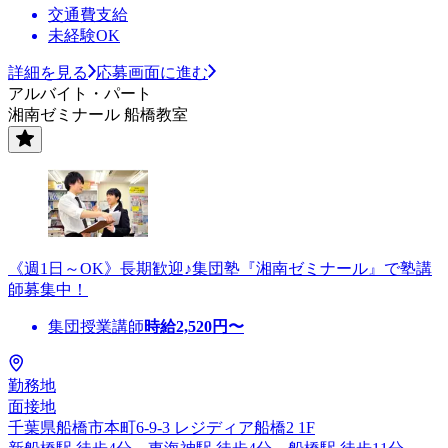
交通費支給
未経験OK
詳細を見る
応募画面に進む
アルバイト・パート
湘南ゼミナール 船橋教室
《週1日～OK》長期歓迎♪集団塾『湘南ゼミナール』で塾講
師募集中！
集団授業講師
時給
2,520
円〜
勤務地
面接地
千葉県船橋市本町6-9-3 レジディア船橋2 1F