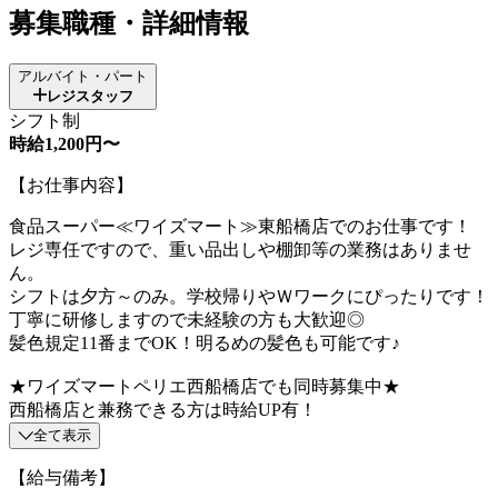
募集職種・詳細情報
アルバイト・パート
レジスタッフ
シフト制
時給1,200円〜
【お仕事内容】
食品スーパー≪ワイズマート≫東船橋店でのお仕事です！
レジ専任ですので、重い品出しや棚卸等の業務はありませ
ん。
シフトは夕方～のみ。学校帰りやＷワークにぴったりです！
丁寧に研修しますので未経験の方も大歓迎◎
髪色規定11番までOK！明るめの髪色も可能です♪
★ワイズマートペリエ西船橋店でも同時募集中★
西船橋店と兼務できる方は時給UP有！
全て表示
【給与備考】