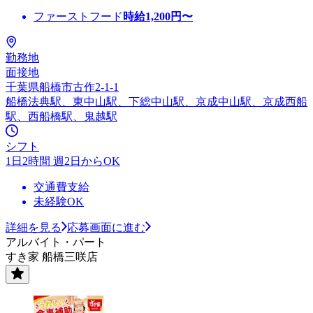
ファーストフード
時給
1,200
円〜
勤務地
面接地
千葉県船橋市古作2-1-1
船橋法典駅、東中山駅、下総中山駅、京成中山駅、京成西船
駅、西船橋駅、鬼越駅
シフト
1日2時間 週2日からOK
交通費支給
未経験OK
詳細を見る
応募画面に進む
アルバイト・パート
すき家 船橋三咲店