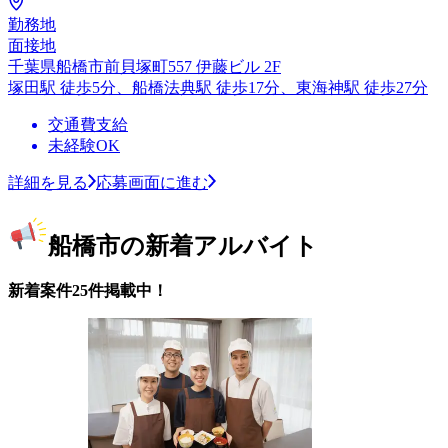
勤務地
面接地
千葉県船橋市前貝塚町557 伊藤ビル 2F
塚田駅 徒歩5分、船橋法典駅 徒歩17分、東海神駅 徒歩27分
交通費支給
未経験OK
詳細を見る
応募画面に進む
船橋市の新着アルバイト
新着案件25件掲載中！