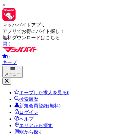
×
マッハバイトアプリ
アプリでお得にバイト探し！
無料ダウンロードはこちら
開く
0
キープ
メニュー
キープした求人を見る
0
検索履歴
新規会員登録(無料)
ログイン
ヘルプ
エリアから探す
駅から探す