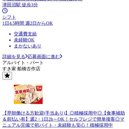
津田沼駅 徒歩3分
シフト
1日4.5時間 週2日からOK
交通費支給
未経験OK
まかないあり
詳細を見る
応募画面に進む
アルバイト・パート
すき家 船橋古作店
【早朝働ける方歓迎(手当あり)】◎積極採用中◎【食事補助
＆前払い有】週2・1日2h～OK！セルフレジで簡単接客◎マ
ニュアル完備で初バイト・未経験も安心！積極採用中