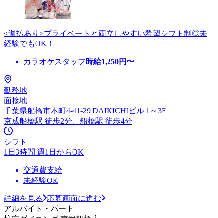
<週払あり>プライベートと両立しやすい希望シフト制◎未
経験でもOK！
カラオケスタッフ
時給
1,250
円〜
勤務地
面接地
千葉県船橋市本町4-41-29 DAIKICHIビル 1～3F
京成船橋駅 徒歩2分、船橋駅 徒歩4分
シフト
1日3時間 週1日からOK
交通費支給
未経験OK
詳細を見る
応募画面に進む
アルバイト・パート