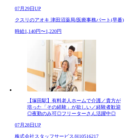
07月29日UP
クスリのアオキ 津田沼薬局/医療事務パート(早番)
時給1,140円〜1,220円
【塚田駅】有料老人ホームで介護／貴方が
培った「その経験」が欲しい／経験者歓迎
◎夜勤のみ可◎フリーターさん活躍中◎
07月28日UP
株式会社スタッフサービス/H10516217