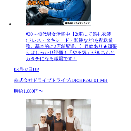
#30～40代男女活躍中【2t車にて婚礼衣装
(ドレス・タキシード・和装など)を配送業
務。基本的に2店舗配送。】昇給あり★頑張
りはしっかり評価！「やる気」がきちんと
カタチになる職場です！
08月07日UP
株式会社ドライブトライブ/DR:HP293-01-MH
時給1,680円〜