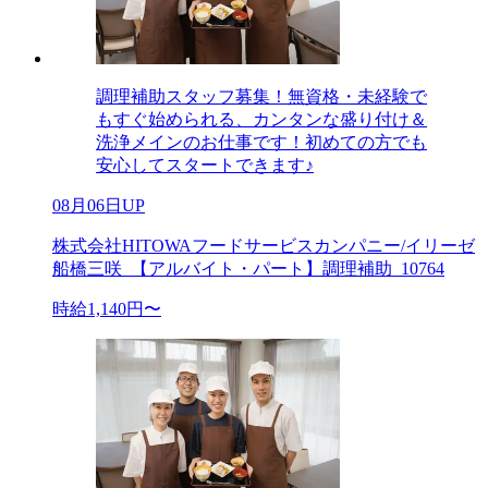
調理補助スタッフ募集！無資格・未経験で
もすぐ始められる、カンタンな盛り付け＆
洗浄メインのお仕事です！初めての方でも
安心してスタートできます♪
08月06日UP
株式会社HITOWAフードサービスカンパニー/イリーゼ
船橋三咲_【アルバイト・パート】調理補助_10764
時給1,140円〜