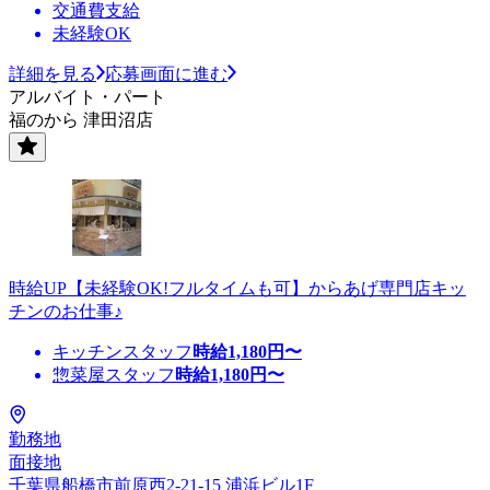
交通費支給
未経験OK
詳細を見る
応募画面に進む
アルバイト・パート
福のから 津田沼店
時給UP【未経験OK!フルタイムも可】からあげ専門店キッ
チンのお仕事♪
キッチンスタッフ
時給
1,180
円〜
惣菜屋スタッフ
時給
1,180
円〜
勤務地
面接地
千葉県船橋市前原西2-21-15 浦浜ビル1F