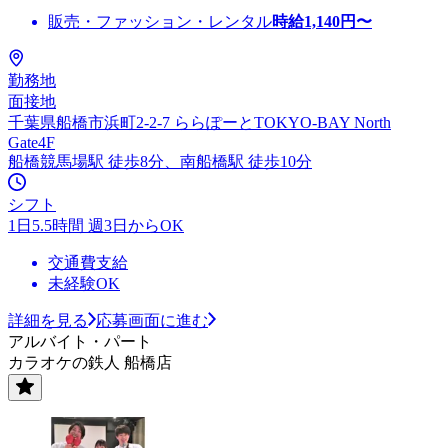
販売・ファッション・レンタル
時給
1,140
円〜
勤務地
面接地
千葉県船橋市浜町2-2-7 ららぽーとTOKYO-BAY North
Gate4F
船橋競馬場駅 徒歩8分、南船橋駅 徒歩10分
シフト
1日5.5時間 週3日からOK
交通費支給
未経験OK
詳細を見る
応募画面に進む
アルバイト・パート
カラオケの鉄人 船橋店