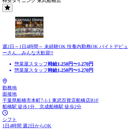
柿安ダイニング 東武船橋店
週2日～1日4時間～ 未経験OK 扶養内勤務OK バイトデビュ
ーさん…みんな大歓迎!!
惣菜屋スタッフ
時給
1,250
円〜
1,270
円
惣菜屋スタッフ
時給
1,250
円〜
1,270
円
勤務地
面接地
千葉県船橋市本町7-1-1 東武百貨店船橋店B1F
船橋駅 徒歩1分、京成船橋駅 徒歩2分
シフト
1日4時間 週2日からOK