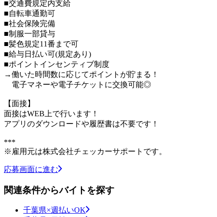
■交通費規定内支給
■自転車通勤可
■社会保険完備
■制服一部貸与
■髪色規定11番まで可
■給与日払い可(規定あり)
■ポイントインセンティブ制度
→働いた時間数に応じてポイントが貯まる！
電子マネーや電子チケットに交換可能◎
【面接】
面接はWEB上で行います！
アプリのダウンロードや履歴書は不要です！
***
※雇用元は株式会社チェッカーサポートです。
応募画面に進む
関連条件からバイトを探す
千葉県×週払いOK