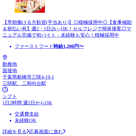
【早朝働ける方歓迎(手当あり)】◎積極採用中◎【食事補助
＆前払い有】週2・1日2h～OK！セルフレジで簡単接客◎マ
ニュアル完備で初バイト・未経験も安心！積極採用中
ファーストフード
時給
1,200
円〜
勤務地
面接地
千葉県船橋市三咲4-19-1
三咲駅、二和向台駅
シフト
1日2時間 週2日からOK
交通費支給
未経験OK
詳細を見る
応募画面に進む