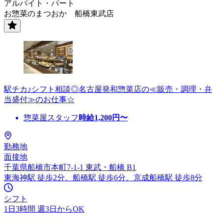
アルバイト・パート
お惣菜のまつおか 船橋東武店
駅チカ♪シフト相談◎名古屋発和惣菜店の≪販売・調理・弁
当盛付≫のお仕事☆
惣菜屋スタッフ
時給
1,200
円〜
勤務地
面接地
千葉県船橋市本町7-1-1 東武・船橋 B1
東海神駅 徒歩2分、船橋駅 徒歩6分、京成船橋駅 徒歩8分
シフト
1日3時間 週3日からOK