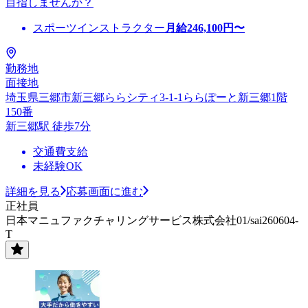
目指しませんか？
スポーツインストラクター
月給
246,100
円〜
勤務地
面接地
埼玉県三郷市新三郷ららシティ3-1-1ららぽーと新三郷1階
150番
新三郷駅 徒歩7分
交通費支給
未経験OK
詳細を見る
応募画面に進む
正社員
日本マニュファクチャリングサービス株式会社01/sai260604-
T