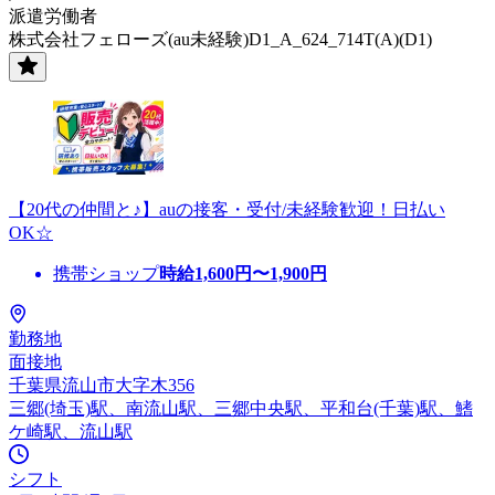
派遣労働者
株式会社フェローズ(au未経験)D1_A_624_714T(A)(D1)
【20代の仲間と♪】auの接客・受付/未経験歓迎！日払い
OK☆
携帯ショップ
時給
1,600
円〜
1,900
円
勤務地
面接地
千葉県流山市大字木356
三郷(埼玉)駅、南流山駅、三郷中央駅、平和台(千葉)駅、鰭
ケ崎駅、流山駅
シフト