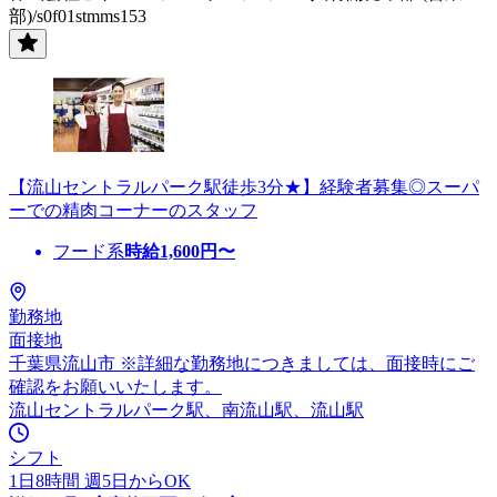
部)/s0f01stmms153
【流山セントラルパーク駅徒歩3分★】経験者募集◎スーパ
ーでの精肉コーナーのスタッフ
フード系
時給
1,600
円〜
勤務地
面接地
千葉県流山市 ※詳細な勤務地につきましては、面接時にご
確認をお願いいたします。
流山セントラルパーク駅、南流山駅、流山駅
シフト
1日8時間 週5日からOK