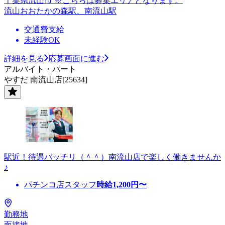
千葉県流山市 ※こちらは募集エリアとなります。
流山おおたかの森駅、南流山駅
交通費支給
未経験OK
詳細を見る
応募画面に進む
アルバイト・パート
やすだ 南流山店[25634]
駅近！待遇バッチリ（＾＾）南流山店で楽しく働きませんか
♪
パチンコ店スタッフ
時給
1,200
円〜
勤務地
面接地