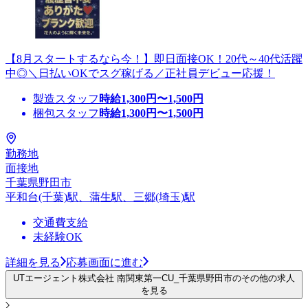
【8月スタートするなら今！】即日面接OK！20代～40代活躍
中◎＼日払いOKでスグ稼げる／正社員デビュー応援！
製造スタッフ
時給
1,300
円〜
1,500
円
梱包スタッフ
時給
1,300
円〜
1,500
円
勤務地
面接地
千葉県野田市
平和台(千葉)駅、蒲生駅、三郷(埼玉)駅
交通費支給
未経験OK
詳細を見る
応募画面に進む
UTエージェント株式会社 南関東第一CU_千葉県野田市のその他の求人
を見る