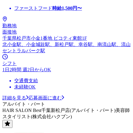
ファーストフード
時給
1,500
円〜
勤務地
面接地
千葉県松戸市小金1番地 ピコティ東館1F
北小金駅、小金城趾駅、新松戸駅、幸谷駅、南流山駅、流山
セントラルパーク駅
シフト
1日2時間 週2日からOK
交通費支給
未経験OK
詳細を見る
応募画面に進む
アルバイト・パート
HAIR SALON Best千葉新松戸店(アルバイト・パート)美容師
スタイリスト(株式会社ハクブン)