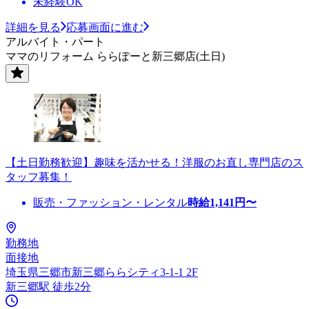
未経験OK
詳細を見る
応募画面に進む
アルバイト・パート
ママのリフォーム ららぽーと新三郷店(土日)
【土日勤務歓迎】趣味を活かせる！洋服のお直し専門店のス
タッフ募集！
販売・ファッション・レンタル
時給
1,141
円〜
勤務地
面接地
埼玉県三郷市新三郷ららシティ3-1-1 2F
新三郷駅 徒歩2分