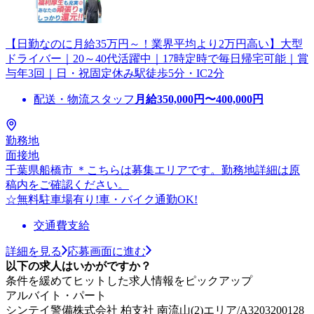
【日勤なのに月給35万円～！業界平均より2万円高い】大型
ドライバー｜20～40代活躍中｜17時定時で毎日帰宅可能｜賞
与年3回｜日・祝固定休み駅徒歩5分・IC2分
配送・物流スタッフ
月給
350,000
円〜
400,000
円
勤務地
面接地
千葉県船橋市 ＊こちらは募集エリアです。勤務地詳細は原
稿内をご確認ください。
☆無料駐車場有り!車・バイク通勤OK!
交通費支給
詳細を見る
応募画面に進む
以下の求人はいかがですか？
条件を緩めてヒットした求人情報をピックアップ
アルバイト・パート
シンテイ警備株式会社 柏支社 南流山(2)エリア/A3203200128