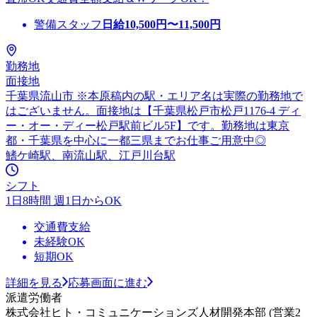
警備スタッフ
日給
10,500
円〜
11,500
円
勤務地
面接地
千葉県流山市 ※本原稿内の駅・エリア名は実際の勤務地で
はございません。面接地は【千葉県松戸市松戸1176-4 ディ
ー・オー・ディー松戸駅前ビル5F】です。勤務地は東京
都・千葉県を中心に一都三県までお仕事ご用意中◎
鰭ケ崎駅、南流山駅、江戸川台駅
シフト
1日8時間 週1日からOK
交通費支給
未経験OK
短期OK
詳細を見る
応募画面に進む
派遣労働者
株式会社ヒト・コミュニケーションズ人材開発本部 (営業2