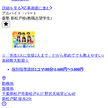
詳細を見る
応募画面に進む
アルバイト・パート
森塾 新松戸校(教職志望学生)
☆「先生1人に生徒2人まで」だから初めてでも教えやすい♪
未経験大歓迎☆
個別指導講師
1コマ(80分)
1,600
円〜
3,000
円
勤務地
面接地
千葉県松戸市新松戸4-37 野沢天祐堂ビル4F
新松戸駅 徒歩2分