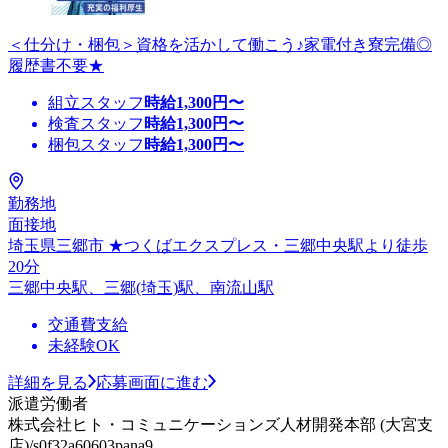
＜仕分け・梱包＞資格を活かして働こう♪家電付き寮完備◎
履歴書不要★
組立スタッフ
時給
1,300
円〜
検査スタッフ
時給
1,300
円〜
梱包スタッフ
時給
1,300
円〜
勤務地
面接地
埼玉県三郷市 ★つくばエクスプレス・三郷中央駅より徒歩
20分
三郷中央駅、三郷(埼玉)駅、南流山駅
交通費支給
未経験OK
詳細を見る
応募画面に進む
派遣労働者
株式会社ヒト・コミュニケーションズ人材開発本部 (大宮支
店)/s0f32a60603pana9