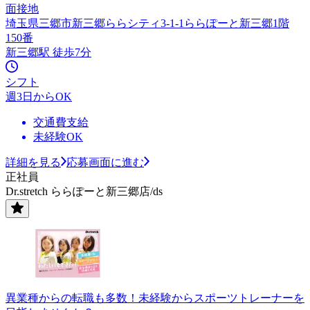
面接地
埼玉県三郷市新三郷ららシティ3-1-1ららぽーと新三郷1階
150番
新三郷駅 徒歩7分
シフト
週3日からOK
交通費支給
未経験OK
詳細を見る
応募画面に進む
正社員
Dr.stretch ららぽーと新三郷店/ds
異業種からの転職も多数！未経験からスポーツトレーナーを