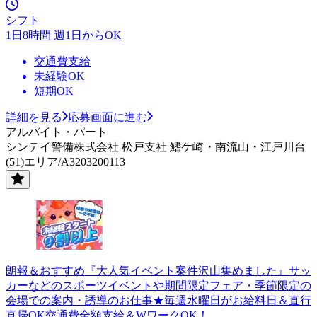
シフト
1日8時間 週1日からOK
交通費支給
未経験OK
短期OK
詳細を見る
応募画面に進む
アルバイト・パート
シンテイ警備株式会社 松戸支社 鰭ケ崎・南流山・江戸川台
(51)エリア/A3203200113
朗報＆おすすめ『大人気イベント案件沢山集めました』サッ
カーなどのスポーツイベントや期間限定フェア・季節限定の
会場での案内・誘導のお仕事★毎週水曜日がお給料日＆直行
直帰OK交通費全額支給＆WワークOK！