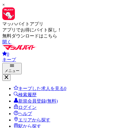
×
マッハバイトアプリ
アプリでお得にバイト探し！
無料ダウンロードはこちら
開く
0
キープ
メニュー
キープした求人を見る
0
検索履歴
新規会員登録(無料)
ログイン
ヘルプ
エリアから探す
駅から探す