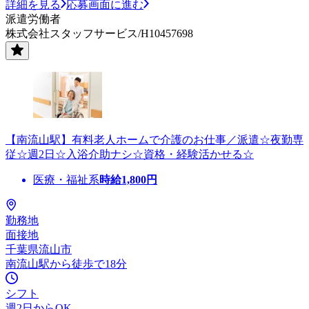
詳細を見る
応募画面に進む
派遣労働者
株式会社スタッフサービス/H10457698
【南流山駅】有料老人ホームで介護のお仕事／派遣☆夜勤専
従☆週2日☆入浴介助ナシ☆資格・経験活かせる☆
医療・福祉系
時給
1,800
円
勤務地
面接地
千葉県流山市
南流山駅から徒歩で18分
シフト
週2日からOK