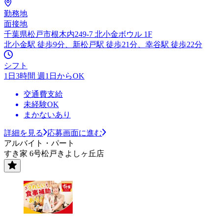
勤務地
面接地
千葉県松戸市根木内249-7 北小金ボウル 1F
北小金駅 徒歩9分、新松戸駅 徒歩21分、幸谷駅 徒歩22分
シフト
1日3時間 週1日からOK
交通費支給
未経験OK
まかないあり
詳細を見る
応募画面に進む
アルバイト・パート
すき家 6号松戸きよしヶ丘店