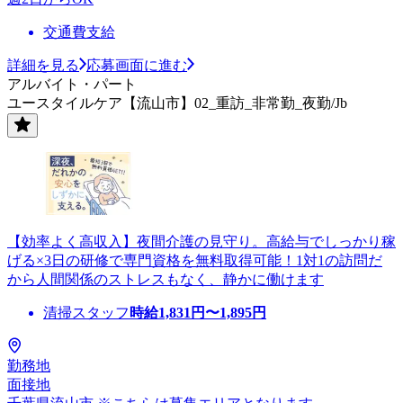
交通費支給
詳細を見る
応募画面に進む
アルバイト・パート
ユースタイルケア【流山市】02_重訪_非常勤_夜勤/Jb
【効率よく高収入】夜間介護の見守り。高給与でしっかり稼
げる×3日の研修で専門資格を無料取得可能！1対1の訪問だ
から人間関係のストレスもなく、静かに働けます
清掃スタッフ
時給
1,831
円〜
1,895
円
勤務地
面接地