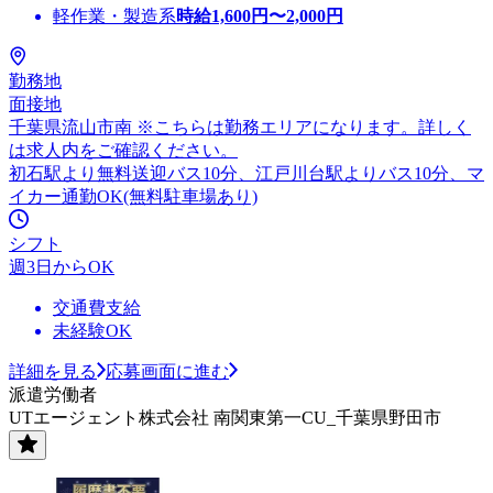
軽作業・製造系
時給
1,600
円〜
2,000
円
勤務地
面接地
千葉県流山市南 ※こちらは勤務エリアになります。詳しく
は求人内をご確認ください。
初石駅より無料送迎バス10分、江戸川台駅よりバス10分、マ
イカー通勤OK(無料駐車場あり)
シフト
週3日からOK
交通費支給
未経験OK
詳細を見る
応募画面に進む
派遣労働者
UTエージェント株式会社 南関東第一CU_千葉県野田市