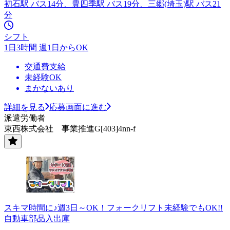
初石駅 バス14分、豊四季駅 バス19分、三郷(埼玉)駅 バス21
分
シフト
1日3時間 週1日からOK
交通費支給
未経験OK
まかないあり
詳細を見る
応募画面に進む
派遣労働者
東西株式会社 事業推進G[403]4nn-f
スキマ時間に♪週3日～OK！フォークリフト未経験でもOK!!
自動車部品入出庫