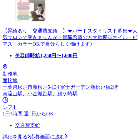
【昇給あり！交通費支給！】★パートスタイリスト募集★人
気サロンで働きませんか？復職希望の方大歓迎◎ネイル・ピ
アス・カラーOKで自分らしく働けます♪
美容師
時給
1,250
円〜
1,600
円
勤務地
面接地
千葉県松戸市新松戸5-134 富士ガーデン新松戸店2階
南流山駅、小金城趾駅、鰭ケ崎駅
シフト
1日3時間 週1日からOK
交通費支給
詳細を見る
応募画面に進む