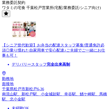
業務委託契約
ワタミの宅食 千葉松戸営業所(宅配/業務委託/シニア向け)
【シニア世代歓迎】お弁当の配達スタッフ募集!普通免許必
須◎乗り慣れた自家用車で安心配達♪ご夫婦でご一緒にお仕
事も可！
デリバリースタッフ
完全出来高制
勤務地
面接地
千葉県松戸市新松戸6-36
南流山駅、新松戸駅、小金城趾駅、幸谷駅、鰭ケ崎駅、馬橋
駅、北小金駅
未経験OK