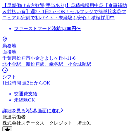
【早朝働ける方歓迎(手当あり)】◎積極採用中◎【食事補助
＆前払い有】週2・1日2h～OK！セルフレジで簡単接客◎マ
ニュアル完備で初バイト・未経験も安心！積極採用中
ファーストフード
時給
1,200
円〜
勤務地
面接地
千葉県松戸市小金きよしヶ丘4-11-6
北小金駅、新松戸駅、幸谷駅、小金城趾駅
シフト
1日2時間 週2日からOK
交通費支給
未経験OK
詳細を見る
応募画面に進む
派遣労働者
株式会社ステータス＿クレジット＿埼玉01