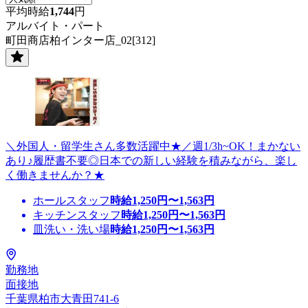
平均時給
1,744
円
アルバイト・パート
町田商店柏インター店_02[312]
＼外国人・留学生さん多数活躍中★／週1/3h~OK！まかない
あり♪履歴書不要◎日本での新しい経験を積みながら、楽し
く働きませんか？★
ホールスタッフ
時給
1,250
円〜
1,563
円
キッチンスタッフ
時給
1,250
円〜
1,563
円
皿洗い・洗い場
時給
1,250
円〜
1,563
円
勤務地
面接地
千葉県柏市大青田741-6