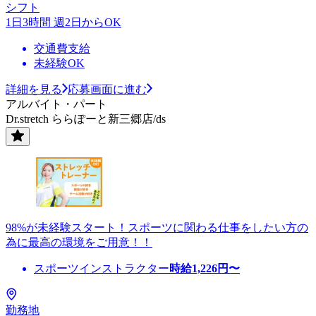
シフト
1日3時間 週2日からOK
交通費支給
未経験OK
詳細を見る
応募画面に進む
アルバイト・パート
Dr.stretch ららぽーと新三郷店/ds
98%が未経験スタート！スポーツに関わる仕事をしたい方の
為に最高の環境をご用意！！
スポーツインストラクター
時給
1,226
円〜
勤務地