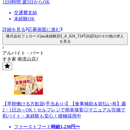
1日8時間 週5日からOK
交通費支給
未経験OK
詳細を見る
応募画面に進む
株式会社フェローズ(au未経験)D1_A_624_714T(A)(D1)のその他の求人
を見る
アルバイト・パート
すき家 南流山店2
【早朝働ける方歓迎(手当あり)】【食事補助＆前払い有】週
2・1日2h～OK！セルフレジで簡単接客◎マニュアル完備で
初バイト・未経験も安心！積極採用中
ファーストフード
時給
1,230
円〜