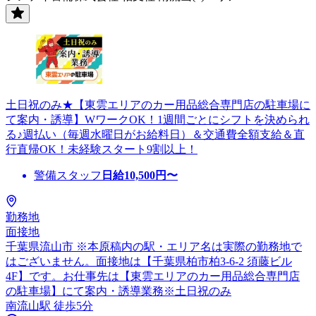
土日祝のみ★【東雲エリアのカー用品総合専門店の駐車場に
て案内・誘導】WワークOK！1週間ごとにシフトを決められ
る♪週払い（毎週水曜日がお給料日）＆交通費全額支給＆直
行直帰OK！未経験スタート9割以上！
警備スタッフ
日給
10,500
円〜
勤務地
面接地
千葉県流山市 ※本原稿内の駅・エリア名は実際の勤務地で
はございません。面接地は【千葉県柏市柏3-6-2 須藤ビル
4F】です。お仕事先は【東雲エリアのカー用品総合専門店
の駐車場】にて案内・誘導業務※土日祝のみ
南流山駅 徒歩5分