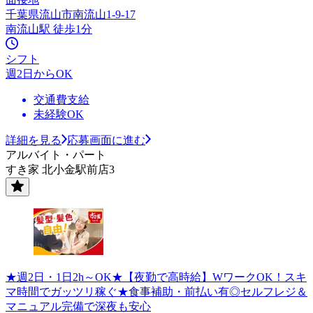
千葉県流山市南流山1-9-17
南流山駅 徒歩1分
シフト
週2日からOK
交通費支給
未経験OK
詳細を見る
応募画面に進む
アルバイト・パート
すき家 北小金駅前店3
★週2日・1日2h～OK★【夜勤で高時給】WワークOK！スキ
マ時間でガッツリ稼ぐ★食事補助・前払い有◎セルフレジ＆
マニュアル完備で深夜も安心