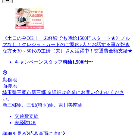
《土日のみOK！！未経験でも時給1500円スタート★》ノル
マなし！クレジットカードのご案内♪人とお話する事が好き
な方★30～50代の主婦（夫）さん活躍中！交通費全額支給★
キャンペーンスタッフ
時給
1,500
円〜
勤務地
面接地
埼玉県三郷市新三郷 ※詳細は企業にお問い合わせくださ
い。
新三郷駅、三郷(埼玉)駅、吉川美南駅
交通費支給
未経験OK
詳細を見る
応募画面に進む