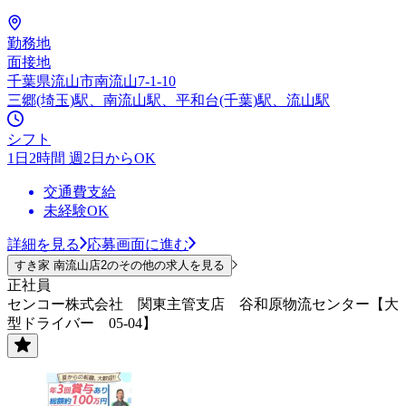
勤務地
面接地
千葉県流山市南流山7-1-10
三郷(埼玉)駅、南流山駅、平和台(千葉)駅、流山駅
シフト
1日2時間 週2日からOK
交通費支給
未経験OK
詳細を見る
応募画面に進む
すき家 南流山店2のその他の求人を見る
正社員
センコー株式会社 関東主管支店 谷和原物流センター【大
型ドライバー 05-04】