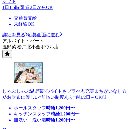
シフト
1日1.5時間 週2日からOK
交通費支給
未経験OK
詳細を見る
応募画面に進む
アルバイト・パート
温野菜 松戸北小金ボウル店
しゃぶしゃぶ温野菜でバイトもプラべも充実まちがいなし☆
彡お財布に優しい”前払い制度あり”週1/2日～OK◎
ホールスタッフ
時給
1,200
円〜
キッチンスタッフ
時給
1,200
円〜
皿洗い・洗い場
時給
1,200
円〜