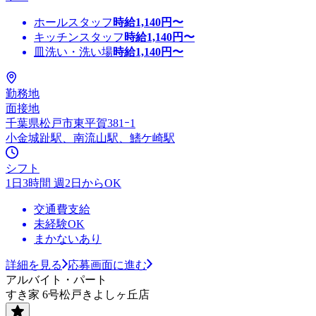
ホールスタッフ
時給
1,140
円〜
キッチンスタッフ
時給
1,140
円〜
皿洗い・洗い場
時給
1,140
円〜
勤務地
面接地
千葉県松戸市東平賀381ｰ1
小金城趾駅、南流山駅、鰭ケ崎駅
シフト
1日3時間 週2日からOK
交通費支給
未経験OK
まかないあり
詳細を見る
応募画面に進む
アルバイト・パート
すき家 6号松戸きよしヶ丘店