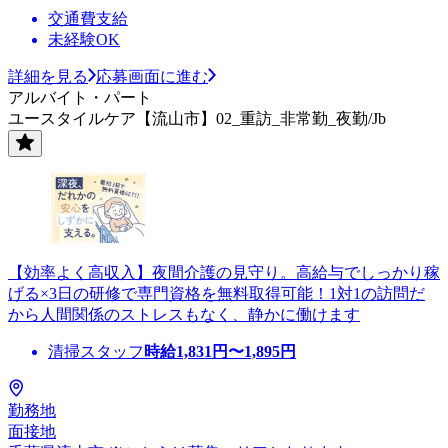
交通費支給
未経験OK
詳細を見る
応募画面に進む
アルバイト・パート
ユースタイルケア【流山市】02_重訪_非常勤_夜勤/Jb
【効率よく高収入】夜間介護の見守り。高給与でしっかり稼
げる×3日の研修で専門資格を無料取得可能！1対1の訪問だ
から人間関係のストレスもなく、静かに働けます
清掃スタッフ
時給
1,831
円〜
1,895
円
勤務地
面接地