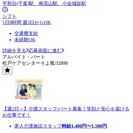
平和台(千葉)駅、南流山駅、小金城趾駅
シフト
1日8時間 週3日からOK
交通費支給
未経験OK
詳細を見る
応募画面に進む
アルバイト・パート
松戸ケアセンターそよ風/32898
【週2日～】介護スタッフ/パート募集！笑顔と安心を届ける
お仕事です！
老人介護施設スタッフ
時給
1,400
円〜
1,500
円