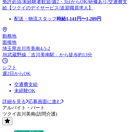
免許必須/未経験者歓迎/週2・3日からOK/研修あり/交通費支
給【ツクイのデイサービス/送迎職員求人】
配送・物流スタッフ
時給
1,141
円〜
1,289
円
勤務地
面接地
埼玉県吉川市美南4-5-2
JR武蔵野線「吉川美南駅」から徒歩約13分
シフト
週2日からOK
交通費支給
未経験OK
詳細を見る
応募画面に進む
アルバイト・パート
ツクイ吉川美南(訪問介護)