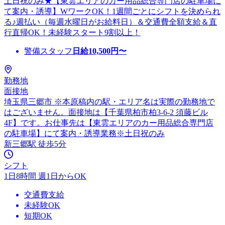
土日祝のみ★【東雲エリアのカー用品総合専門店の駐車場に
て案内・誘導】WワークOK！1週間ごとにシフトを決められ
る♪週払い（毎週水曜日がお給料日）＆交通費全額支給＆直
行直帰OK！未経験スタート9割以上！
警備スタッフ
日給
10,500
円〜
勤務地
面接地
埼玉県三郷市 ※本原稿内の駅・エリア名は実際の勤務地で
はございません。面接地は【千葉県柏市柏3-6-2 須藤ビル
4F】です。お仕事先は【東雲エリアのカー用品総合専門店
の駐車場】にて案内・誘導業務※土日祝のみ
新三郷駅 徒歩5分
シフト
1日8時間 週1日からOK
交通費支給
未経験OK
短期OK