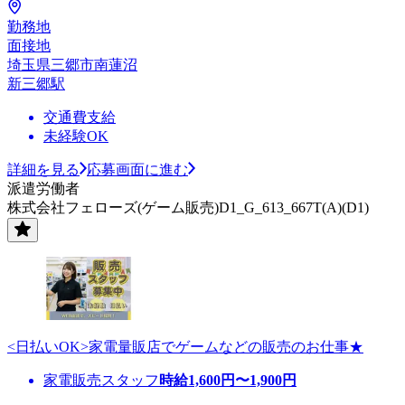
勤務地
面接地
埼玉県三郷市南蓮沼
新三郷駅
交通費支給
未経験OK
詳細を見る
応募画面に進む
派遣労働者
株式会社フェローズ(ゲーム販売)D1_G_613_667T(A)(D1)
<日払いOK>家電量販店でゲームなどの販売のお仕事★
家電販売スタッフ
時給
1,600
円〜
1,900
円