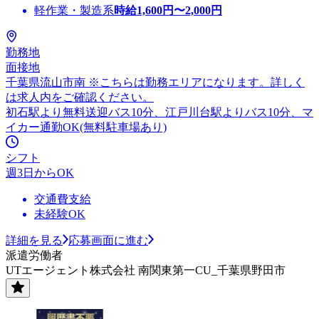
軽作業・製造系
時給
1,600
円〜
2,000
円
勤務地
面接地
千葉県流山市南 ※こちらは勤務エリアになります。詳しく
は求人内をご確認ください。
初石駅より無料送迎バス10分、江戸川台駅よりバス10分、マ
イカー通勤OK(無料駐車場あり)
シフト
週3日からOK
交通費支給
未経験OK
詳細を見る
応募画面に進む
派遣労働者
UTエージェント株式会社 南関東第一CU_千葉県野田市