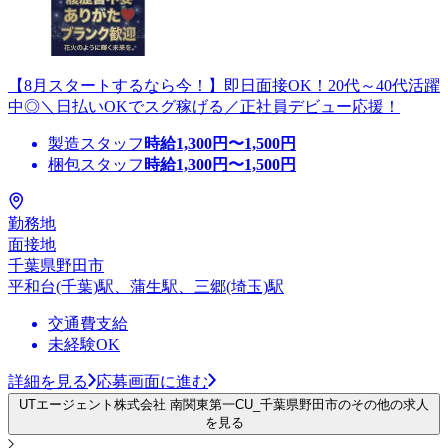
【8月スタートするなら今！】即日面接OK！20代～40代活躍
中◎＼日払いOKでスグ稼げる／正社員デビュー応援！
製造スタッフ
時給
1,300
円〜
1,500
円
梱包スタッフ
時給
1,300
円〜
1,500
円
勤務地
面接地
千葉県野田市
平和台(千葉)駅、蒲生駅、三郷(埼玉)駅
交通費支給
未経験OK
詳細を見る
応募画面に進む
UTエージェント株式会社 南関東第一CU_千葉県野田市のその他の求人
を見る