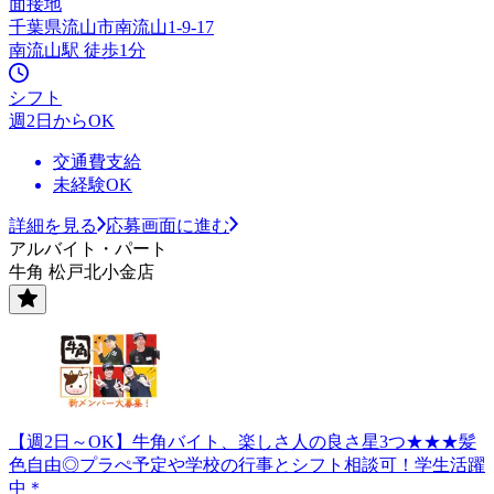
面接地
千葉県流山市南流山1-9-17
南流山駅 徒歩1分
シフト
週2日からOK
交通費支給
未経験OK
詳細を見る
応募画面に進む
アルバイト・パート
牛角 松戸北小金店
【週2日～OK】牛角バイト、楽しさ人の良さ星3つ★★★髪
色自由◎プラぺ予定や学校の行事とシフト相談可！学生活躍
中＊