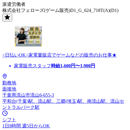
派遣労働者
株式会社フェローズ(ゲーム販売)D1_G_624_718T(A)(D1)
<日払いOK>家電量販店でゲームなどの販売のお仕事★
家電販売スタッフ
時給
1,600
円〜
1,900
円
勤務地
面接地
千葉県流山市流山6-655-3
平和台(千葉)駅、流山駅、三郷(埼玉)駅、南流山駅、流山セ
ントラルパーク駅
シフト
1日8時間 週5日からOK