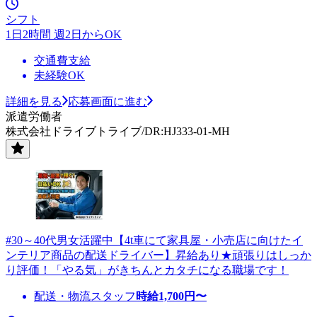
シフト
1日2時間 週2日からOK
交通費支給
未経験OK
詳細を見る
応募画面に進む
派遣労働者
株式会社ドライブトライブ/DR:HJ333-01-MH
#30～40代男女活躍中【4t車にて家具屋・小売店に向けたイ
ンテリア商品の配送ドライバー】昇給あり★頑張りはしっか
り評価！「やる気」がきちんとカタチになる職場です！
配送・物流スタッフ
時給
1,700
円〜