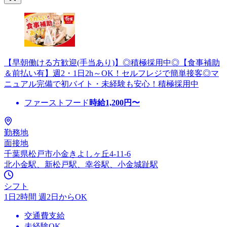
【早朝働ける方歓迎(手当あり)】◎積極採用中◎【食事補助
＆前払い有】週2・1日2h～OK！セルフレジで簡単接客◎マ
ニュアル完備で初バイト・未経験も安心！積極採用中
ファーストフード
時給
1,200
円〜
勤務地
面接地
千葉県松戸市小金きよしヶ丘4-11-6
北小金駅、新松戸駅、幸谷駅、小金城趾駅
シフト
1日2時間 週2日からOK
交通費支給
未経験OK