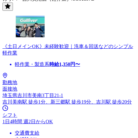
《土日メインOK》未経験歓迎｜洗車＆回送などのシンプル
軽作業
軽作業・製造系
時給
1,350
円〜
勤務地
面接地
埼玉県吉川市美南3丁目21-1
吉川美南駅 徒歩1分、新三郷駅 徒歩19分、吉川駅 徒歩20分
シフト
1日4時間 週2日からOK
交通費支給