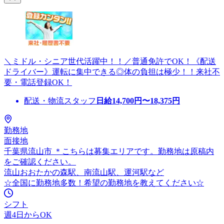
＼ミドル・シニア世代活躍中！！／普通免許でOK！《配送
ドライバー》運転に集中できる◎体の負担は極少！！来社不
要・電話登録OK！
配送・物流スタッフ
日給
14,700
円〜
18,375
円
勤務地
面接地
千葉県流山市 ＊こちらは募集エリアです。勤務地は原稿内
をご確認ください。
流山おおたかの森駅、南流山駅、運河駅など
☆全国に勤務地多数！希望の勤務地を教えてください☆
シフト
週4日からOK