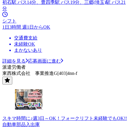
初石駅 バス14分、豊四季駅 バス19分、三郷(埼玉)駅 バス21
分
シフト
1日3時間 週1日からOK
交通費支給
未経験OK
まかないあり
詳細を見る
応募画面に進む
派遣労働者
東西株式会社 事業推進G[403]4nn-f
スキマ時間に♪週3日～OK！フォークリフト未経験でもOK!!
自動車部品入出庫