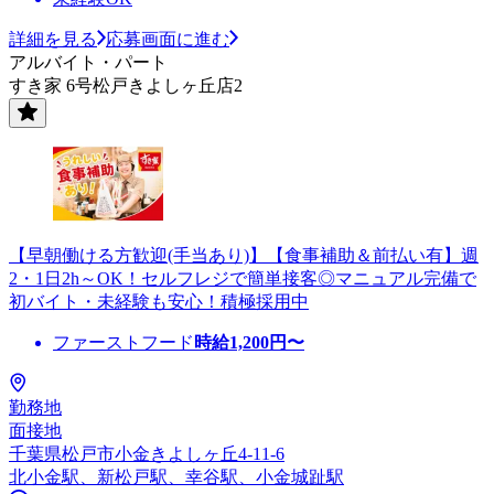
詳細を見る
応募画面に進む
アルバイト・パート
すき家 6号松戸きよしヶ丘店2
【早朝働ける方歓迎(手当あり)】【食事補助＆前払い有】週
2・1日2h～OK！セルフレジで簡単接客◎マニュアル完備で
初バイト・未経験も安心！積極採用中
ファーストフード
時給
1,200
円〜
勤務地
面接地
千葉県松戸市小金きよしヶ丘4-11-6
北小金駅、新松戸駅、幸谷駅、小金城趾駅