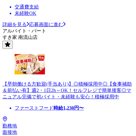
交通費支給
未経験OK
詳細を見る
応募画面に進む
アルバイト・パート
すき家 南流山店
【早朝働ける方歓迎(手当あり)】◎積極採用中◎【食事補助
＆前払い有】週2・1日2h～OK！セルフレジで簡単接客◎マ
ニュアル完備で初バイト・未経験も安心！積極採用中
ファーストフード
時給
1,230
円〜
勤務地
面接地