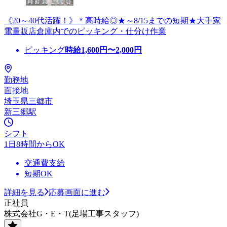
《20～40代活躍！》＊高時給◎★～8/15までの短期★大手家
電量販店倉庫内でのピッキング・仕分け作業
ピッキング
時給
1,600
円〜
2,000
円
勤務地
面接地
埼玉県三郷市
新三郷駅
シフト
1日8時間からOK
交通費支給
短期OK
詳細を見る
応募画面に進む
正社員
株式会社G・E・T(足場工事スタッフ)