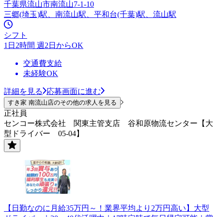
千葉県流山市南流山7-1-10
三郷(埼玉)駅、南流山駅、平和台(千葉)駅、流山駅
シフト
1日2時間 週2日からOK
交通費支給
未経験OK
詳細を見る
応募画面に進む
すき家 南流山店のその他の求人を見る
正社員
センコー株式会社 関東主管支店 谷和原物流センター【大
型ドライバー 05-04】
【日勤なのに月給35万円～！業界平均より2万円高い】大型