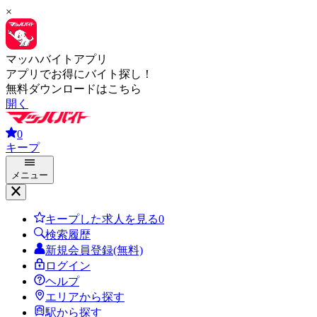
×
マッハバイトアプリ
アプリでお得にバイト探し！
無料ダウンロードはこちら
開く
0
キープ
メニュー
キープした求人を見る
0
検索履歴
新規会員登録(無料)
ログイン
ヘルプ
エリアから探す
駅から探す