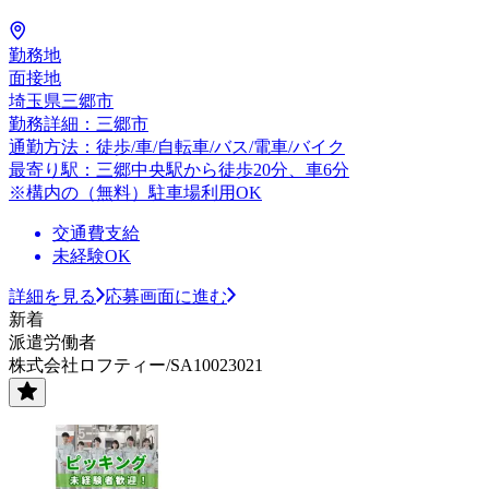
勤務地
面接地
埼玉県三郷市
勤務詳細：三郷市
通勤方法：徒歩/車/自転車/バス/電車/バイク
最寄り駅：三郷中央駅から徒歩20分、車6分
※構内の（無料）駐車場利用OK
交通費支給
未経験OK
詳細を見る
応募画面に進む
新着
派遣労働者
株式会社ロフティー/SA10023021