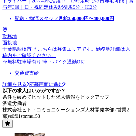
ドライバー｜20～40代活躍中｜17時定時で毎日帰宅可能｜賞
与年3回｜日・祝固定休み駅徒歩5分・IC2分
配送・物流スタッフ
月給
350,000
円〜
400,000
円
勤務地
面接地
千葉県船橋市 ＊こちらは募集エリアです。勤務地詳細は原
稿内をご確認ください。
☆無料駐車場有り!車・バイク通勤OK!
交通費支給
詳細を見る
応募画面に進む
以下の求人はいかがですか？
条件を緩めてヒットした求人情報をピックアップ
派遣労働者
株式会社ヒト・コミュニケーションズ人材開発本部 (営業2
部)/s0f01stmms153