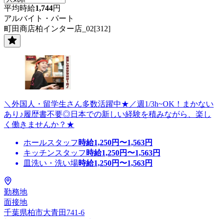
平均時給
1,744
円
アルバイト・パート
町田商店柏インター店_02[312]
＼外国人・留学生さん多数活躍中★／週1/3h~OK！まかない
あり♪履歴書不要◎日本での新しい経験を積みながら、楽し
く働きませんか？★
ホールスタッフ
時給
1,250
円〜
1,563
円
キッチンスタッフ
時給
1,250
円〜
1,563
円
皿洗い・洗い場
時給
1,250
円〜
1,563
円
勤務地
面接地
千葉県柏市大青田741-6