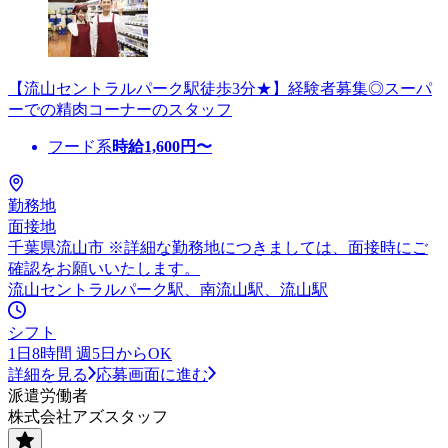
【流山セントラルパーク駅徒歩3分★】経験者募集◎スーパ
ーでの精肉コーナーのスタッフ
フード系
時給
1,600
円〜
勤務地
面接地
千葉県流山市 ※詳細な勤務地につきましては、面接時にご
確認をお願いいたします。
流山セントラルパーク駅、南流山駅、流山駅
シフト
1日8時間 週5日からOK
詳細を見る
応募画面に進む
派遣労働者
株式会社アズスタッフ