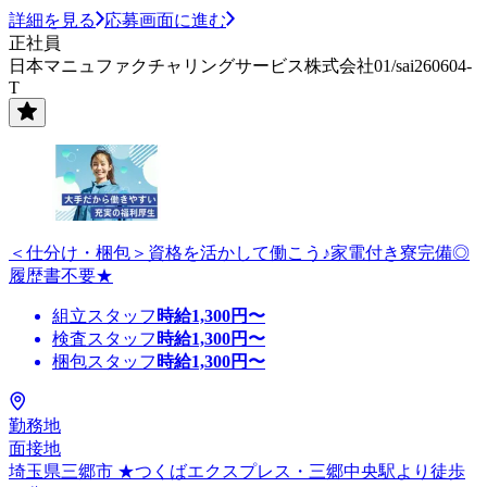
詳細を見る
応募画面に進む
正社員
日本マニュファクチャリングサービス株式会社01/sai260604-
T
＜仕分け・梱包＞資格を活かして働こう♪家電付き寮完備◎
履歴書不要★
組立スタッフ
時給
1,300
円〜
検査スタッフ
時給
1,300
円〜
梱包スタッフ
時給
1,300
円〜
勤務地
面接地
埼玉県三郷市 ★つくばエクスプレス・三郷中央駅より徒歩