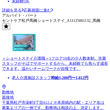
未経験OK
詳細を見る
応募画面に進む
アルバイト・パート
セントケア松戸馬橋ショートステイ_A11125061132_馬橋
＜ショートステイ介護職＞1フロア10名の少人数体制。先輩
スタッフがそばでサポートするから、未経験でも焦らず成長
できます。温かいチームワークが自慢です。
老人介護施設スタッフ
時給
1,200
円〜
1,812
円
勤務地
面接地
千葉県松戸市栄町8丁目612-2 ※本原稿内の駅・エリア名は
募集エリアの一例です。勤務地は相談の上、決定します。