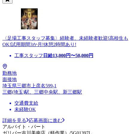
〈足場工事スタッフ募集〉経験者、未経験者歓迎!高校生も
OK!試用期間3か月!休憩2時間あり!
工事スタッフ
日給
13,000
円〜
50,000
円
勤務地
面接地
埼玉県三郷市上彦名599-1
三郷(埼玉)駅、三郷中央駅、新三郷駅
交通費支給
未経験OK
詳細を見る
応募画面に進む
アルバイト・パート
ガリバー吉川美南店（軽作業）/5G01397L