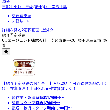
20分
三郷中央駅、三郷(埼玉)駅、南流山駅
交通費支給
未経験OK
詳細を見る
応募画面に進む
紹介予定派遣
UTエージェント株式会社 南関東第一CU_埼玉県三郷市_製
造
【紹介予定派遣のお仕事！】月収26万円可◎鉄鋼製品の仕分
け・在庫管理！土日休み★残業ほぼナシ！
軽作業・製造系
時給
1,700
円〜
製造スタッフ
時給
1,700
円〜
配送・物流スタッフ
時給
1,700
円〜