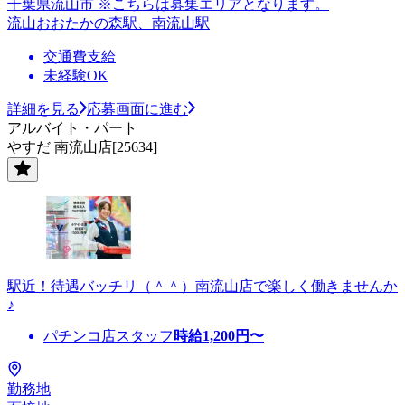
千葉県流山市 ※こちらは募集エリアとなります。
流山おおたかの森駅、南流山駅
交通費支給
未経験OK
詳細を見る
応募画面に進む
アルバイト・パート
やすだ 南流山店[25634]
駅近！待遇バッチリ（＾＾）南流山店で楽しく働きませんか
♪
パチンコ店スタッフ
時給
1,200
円〜
勤務地