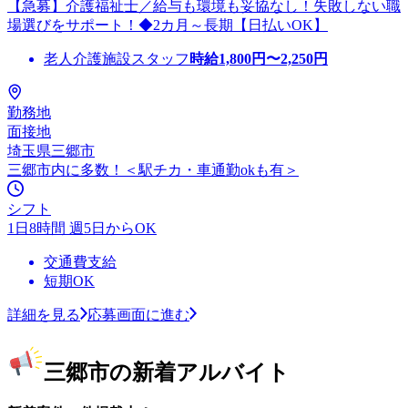
【急募】介護福祉士／給与も環境も妥協なし！失敗しない職
場選びをサポート！◆2カ月～長期【日払いOK】
老人介護施設スタッフ
時給
1,800
円〜
2,250
円
勤務地
面接地
埼玉県三郷市
三郷市内に多数！＜駅チカ・車通勤okも有＞
シフト
1日8時間 週5日からOK
交通費支給
短期OK
詳細を見る
応募画面に進む
三郷市の新着アルバイト