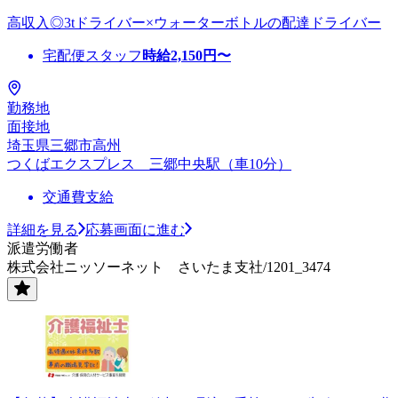
高収入◎3tドライバー×ウォーターボトルの配達ドライバー
宅配便スタッフ
時給
2,150
円〜
勤務地
面接地
埼玉県三郷市高州
つくばエクスプレス 三郷中央駅（車10分）
交通費支給
詳細を見る
応募画面に進む
派遣労働者
株式会社ニッソーネット さいたま支社/1201_3474