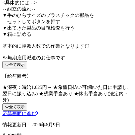
<具体的には…>
～組立の流れ～
▼手のひらサイズのプラスチックの部品を
セットしてボタンを押す
▼出てきた製品の目視検査を行う
▼箱に詰める
基本的に複数人数での作業となります◎
※無期雇用派遣のお仕事です
全て表示
【給与備考】
★深夜：時給1,625円～ ★希望日払い可(働いた日に申請し、
翌日に振り込み) ★残業手当あり ★休出手当あり(法定内・
外)
全て表示
応募画面に進む
情報更新日：2026年6月9日