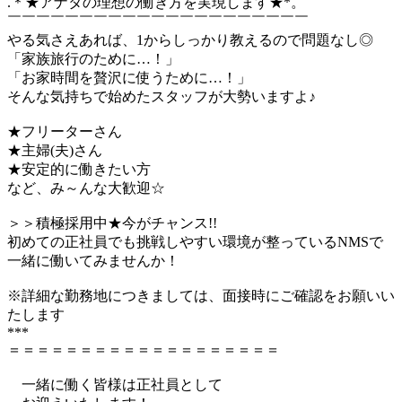
.＊★アナタの理想の働き方を実現します★*。
￣￣￣￣￣￣￣￣￣￣￣￣￣￣￣￣￣￣￣￣￣
やる気さえあれば、1からしっかり教えるので問題なし◎
「家族旅行のために…！」
「お家時間を贅沢に使うために…！」
そんな気持ちで始めたスタッフが大勢いますよ♪
★フリーターさん
★主婦(夫)さん
★安定的に働きたい方
など、み～んな大歓迎☆
＞＞積極採用中★今がチャンス!!
初めての正社員でも挑戦しやすい環境が整っているNMSで
一緒に働いてみませんか！
※詳細な勤務地につきましては、面接時にご確認をお願いい
たします
***
＝＝＝＝＝＝＝＝＝＝＝＝＝＝＝＝＝＝＝
一緒に働く皆様は正社員として