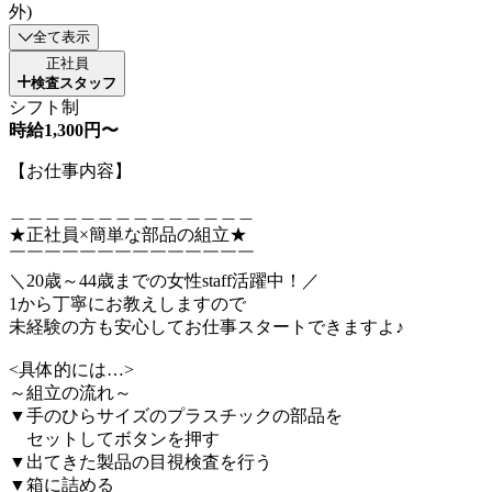
外)
全て表示
正社員
検査スタッフ
シフト制
時給1,300円〜
【お仕事内容】
＿＿＿＿＿＿＿＿＿＿＿＿＿＿
★正社員×簡単な部品の組立★
￣￣￣￣￣￣￣￣￣￣￣￣￣￣
＼20歳～44歳までの女性staff活躍中！／
1から丁寧にお教えしますので
未経験の方も安心してお仕事スタートできますよ♪
<具体的には…>
～組立の流れ～
▼手のひらサイズのプラスチックの部品を
セットしてボタンを押す
▼出てきた製品の目視検査を行う
▼箱に詰める