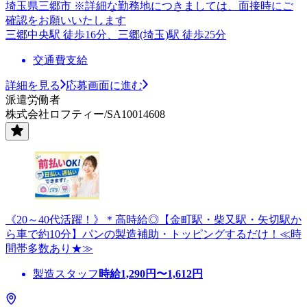
埼玉県三郷市 ※詳細な勤務地につきましては、面接時にご
確認をお願いいたします
三郷中央駅 徒歩16分、三郷(埼玉)駅 徒歩25分
交通費支給
詳細を見る
応募画面に進む
派遣労働者
株式会社ロフティー/SA10014608
《20～40代活躍！》＊高時給◎【金町駅・柴又駅・矢切駅か
ら車で約10分】パンの製造補助・トッピングするだけ！≪時
間帯多数あり★≫
製造スタッフ
時給
1,290
円〜
1,612
円