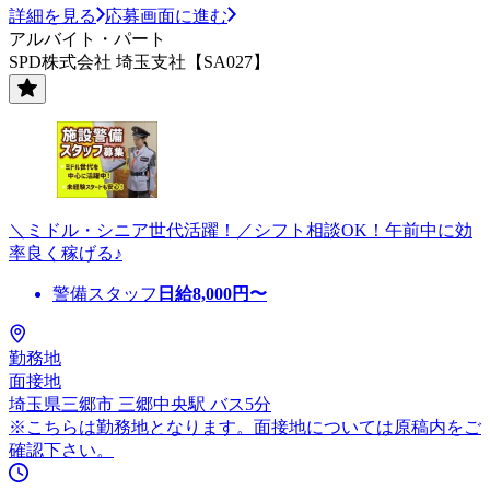
詳細を見る
応募画面に進む
アルバイト・パート
SPD株式会社 埼玉支社【SA027】
＼ミドル・シニア世代活躍！／シフト相談OK！午前中に効
率良く稼げる♪
警備スタッフ
日給
8,000
円〜
勤務地
面接地
埼玉県三郷市 三郷中央駅 バス5分
※こちらは勤務地となります。面接地については原稿内をご
確認下さい。