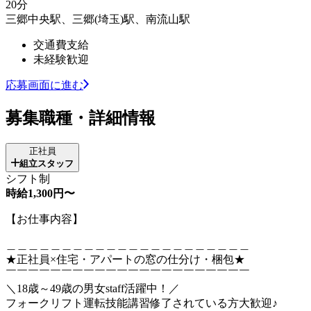
20分
三郷中央駅、三郷(埼玉)駅、南流山駅
交通費支給
未経験歓迎
応募画面に進む
募集職種・詳細情報
正社員
組立スタッフ
シフト制
時給1,300円〜
【お仕事内容】
＿＿＿＿＿＿＿＿＿＿＿＿＿＿＿＿＿＿＿＿＿＿
★正社員×住宅・アパートの窓の仕分け・梱包★
￣￣￣￣￣￣￣￣￣￣￣￣￣￣￣￣￣￣￣￣￣￣
＼18歳～49歳の男女staff活躍中！／
フォークリフト運転技能講習修了されている方大歓迎♪