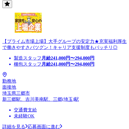
【プライム市場上場】大手グループの安定力★充実福利厚生
で働きやすさバツグン！キャリア支援制度もバッチリ◎
製造スタッフ
月給
241,000
円〜
294,000
円
梱包スタッフ
月給
241,000
円〜
294,000
円
勤務地
面接地
埼玉県三郷市
新三郷駅、吉川美南駅、三郷(埼玉)駅
交通費支給
未経験OK
詳細を見る
応募画面に進む