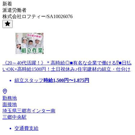
新着
派遣労働者
株式会社ロフティー/SA10026076
《20～40代活躍！》＊高時給◎■有名な企業で働ける⁉■日払
いOK×高時給1500円！土日祝休み♪住宅建材の組立・仕分け
組立スタッフ
時給
1,500
円〜
1,875
円
勤務地
面接地
埼玉県三郷市インター南
三郷中央駅
交通費支給