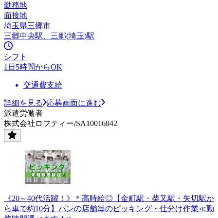
勤務地
面接地
埼玉県三郷市
三郷中央駅、三郷(埼玉)駅
シフト
1日5時間からOK
交通費支給
詳細を見る
応募画面に進む
派遣労働者
株式会社ロフティー/SA10016042
《20～40代活躍！》＊高時給◎【金町駅・柴又駅・矢切駅か
ら車で約10分】パンの店舗毎のピッキング・仕分け作業≪勤