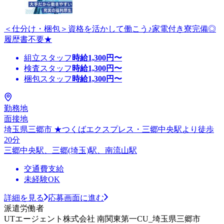
＜仕分け・梱包＞資格を活かして働こう♪家電付き寮完備◎
履歴書不要★
組立スタッフ
時給
1,300
円〜
検査スタッフ
時給
1,300
円〜
梱包スタッフ
時給
1,300
円〜
勤務地
面接地
埼玉県三郷市 ★つくばエクスプレス・三郷中央駅より徒歩
20分
三郷中央駅、三郷(埼玉)駅、南流山駅
交通費支給
未経験OK
詳細を見る
応募画面に進む
派遣労働者
UTエージェント株式会社 南関東第一CU_埼玉県三郷市