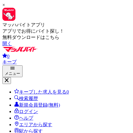
×
マッハバイトアプリ
アプリでお得にバイト探し！
無料ダウンロードはこちら
開く
0
キープ
メニュー
キープした求人を見る
0
検索履歴
新規会員登録(無料)
ログイン
ヘルプ
エリアから探す
駅から探す