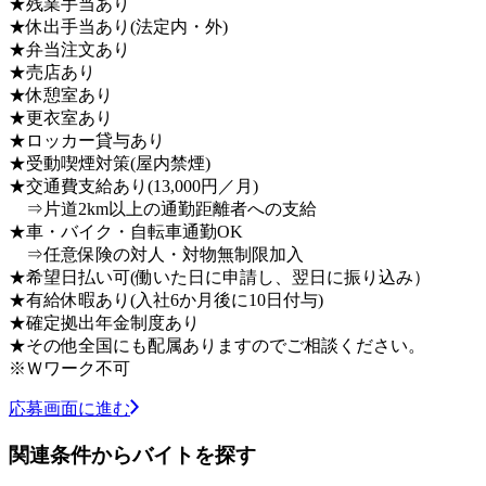
★残業手当あり
★休出手当あり(法定内・外)
★弁当注文あり
★売店あり
★休憩室あり
★更衣室あり
★ロッカー貸与あり
★受動喫煙対策(屋内禁煙)
★交通費支給あり(13,000円／月)
⇒片道2km以上の通勤距離者への支給
★車・バイク・自転車通勤OK
⇒任意保険の対人・対物無制限加入
★希望日払い可(働いた日に申請し、翌日に振り込み）
★有給休暇あり(入社6か月後に10日付与)
★確定拠出年金制度あり
★その他全国にも配属ありますのでご相談ください。
※Ｗワーク不可
応募画面に進む
関連条件からバイトを探す