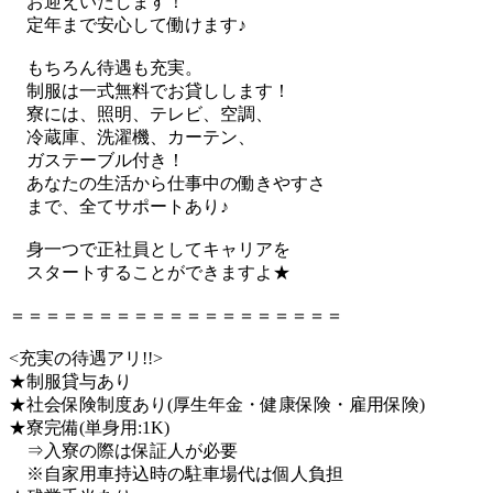
お迎えいたします！
定年まで安心して働けます♪
もちろん待遇も充実。
制服は一式無料でお貸しします！
寮には、照明、テレビ、空調、
冷蔵庫、洗濯機、カーテン、
ガステーブル付き！
あなたの生活から仕事中の働きやすさ
まで、全てサポートあり♪
身一つで正社員としてキャリアを
スタートすることができますよ★
＝＝＝＝＝＝＝＝＝＝＝＝＝＝＝＝＝＝＝
<充実の待遇アリ!!>
★制服貸与あり
★社会保険制度あり(厚生年金・健康保険・雇用保険)
★寮完備(単身用:1K)
⇒入寮の際は保証人が必要
※自家用車持込時の駐車場代は個人負担