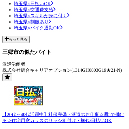
埼玉県×日払いOK
埼玉県×交通費支給
埼玉県×スキルが身に付く
埼玉県×制服あり
埼玉県×バイク通勤OK
もっと見る
三郷市の似たバイト
派遣労働者
株式会社綜合キャリアオプション(1314GH0803G19★21-N)
【20代～40代活躍中】社保完備・派遣のお仕事☆週5で働け
る☆住宅用窓ガラスのサッシ組付け・梱包/日払いOK