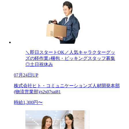
＼即日スタートOK／人気キャラクターグッ
ズの軽作業♪梱包・ピッキングスタッフ募集
◎土日祝休み
07月24日UP
株式会社ヒト・コミュニケーションズ人材開発本部
(物流営業部)/s2s07sai81
時給1,300円〜