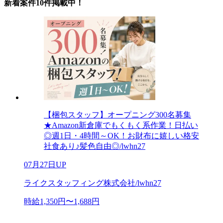
新着案件10件掲載中！
【梱包スタッフ】オープニング300名募集
★Amazon新倉庫でもくもく系作業！日払い
◎週1日・4時間～OK！お財布に嬉しい格安
社食あり♪髪色自由◎/lwhn27
07月27日UP
ライクスタッフィング株式会社/lwhn27
時給1,350円〜1,688円