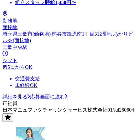
組立スタッフ
時給
1,450
円〜
勤務地
面接地
埼玉県三郷市(勤務地) 熊谷市籠原南1丁目312番地 あかりビ
ル3F(面接地)
三郷中央駅
シフト
週5日からOK
交通費支給
未経験OK
詳細を見る
応募画面に進む
正社員
日本マニュファクチャリングサービス株式会社01/sai260604