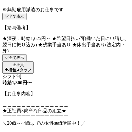
※無期雇用派遣のお仕事です
全て表示
【給与備考】
★深夜：時給1,625円～ ★希望日払い可(働いた日に申請し、
翌日に振り込み) ★残業手当あり ★休出手当あり(法定内・
外)
全て表示
正社員
梱包スタッフ
シフト制
時給1,300円〜
【お仕事内容】
＿＿＿＿＿＿＿＿＿＿＿＿＿＿
★正社員×簡単な部品の組立★
￣￣￣￣￣￣￣￣￣￣￣￣￣￣
＼20歳～44歳までの女性staff活躍中！／