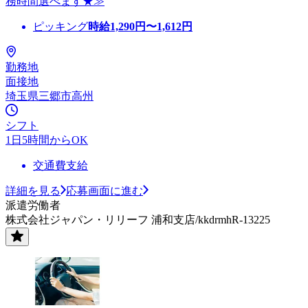
務時間選べます★≫
ピッキング
時給
1,290
円〜
1,612
円
勤務地
面接地
埼玉県三郷市高州
シフト
1日5時間からOK
交通費支給
詳細を見る
応募画面に進む
派遣労働者
株式会社ジャパン・リリーフ 浦和支店/kkdrmhR-13225