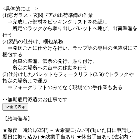
<具体的には…>
(1)窓ガラス・玄関ドアの出荷準備の作業
⇒完成した部材をピッキングリストを確認し
所定のラックから取り出しパレットへ運び、出荷準備を
行う
(2)製品の仕分け、梱包業務
⇒発送ごとに仕分けを行い、ラップ等の専用の包装材にて
梱包する
台車の準備、伝票の発行、貼り付け、
所定の場所への台車の移動を行う
(3)仕分けしたパレットをフォークリフト(2.5t)でトラックや
指定の場所まで運ぶ
⇒フォークリフトのみでなく現場での手作業もある
※無期雇用派遣のお仕事です
全て表示
【給与備考】
★深夜：時給1,625円～ ★希望日払い可(働いた日に申請し、
翌日に振り込み) ★残業手当あり ★休出手当あり(法定内・