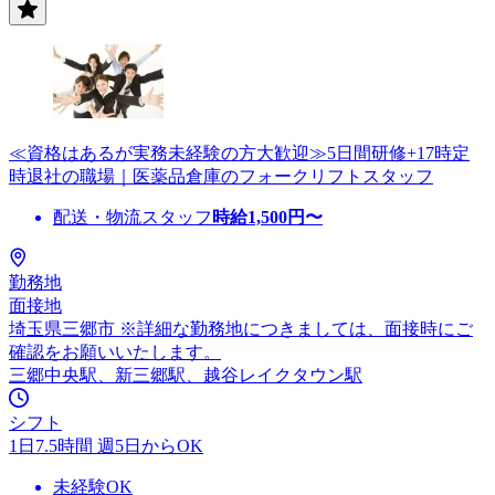
≪資格はあるが実務未経験の方大歓迎≫5日間研修+17時定
時退社の職場｜医薬品倉庫のフォークリフトスタッフ
配送・物流スタッフ
時給
1,500
円〜
勤務地
面接地
埼玉県三郷市 ※詳細な勤務地につきましては、面接時にご
確認をお願いいたします。
三郷中央駅、新三郷駅、越谷レイクタウン駅
シフト
1日7.5時間 週5日からOK
未経験OK