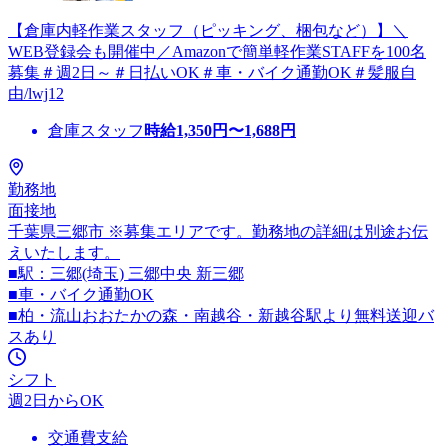
【倉庫内軽作業スタッフ（ピッキング、梱包など）】＼
WEB登録会も開催中／Amazonで簡単軽作業STAFFを100名
募集＃週2日～＃日払いOK＃車・バイク通勤OK＃髪服自
由/lwj12
倉庫スタッフ
時給
1,350
円〜
1,688
円
勤務地
面接地
千葉県三郷市 ※募集エリアです。勤務地の詳細は別途お伝
えいたします。
■駅：三郷(埼玉) 三郷中央 新三郷
■車・バイク通勤OK
■柏・流山おおたかの森・南越谷・新越谷駅より無料送迎バ
スあり
シフト
週2日からOK
交通費支給