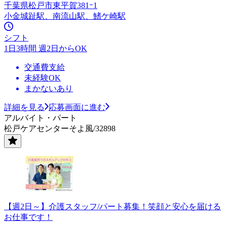
千葉県松戸市東平賀381ｰ1
小金城趾駅、南流山駅、鰭ケ崎駅
シフト
1日3時間 週2日からOK
交通費支給
未経験OK
まかないあり
詳細を見る
応募画面に進む
アルバイト・パート
松戸ケアセンターそよ風/32898
【週2日～】介護スタッフ/パート募集！笑顔と安心を届ける
お仕事です！