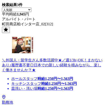
検索結果
3
件
平均時給
1,945
円
アルバイト・パート
町田商店柏インター店_02[312]
＼外国人・留学生さん多数活躍中★／週1/3h~OK！まかない
あり♪履歴書不要◎日本での新しい経験を積みながら、楽し
く働きませんか？★
ホールスタッフ
時給
1,250
円〜
1,563
円
キッチンスタッフ
時給
1,250
円〜
1,563
円
皿洗い・洗い場
時給
1,250
円〜
1,563
円
勤務地