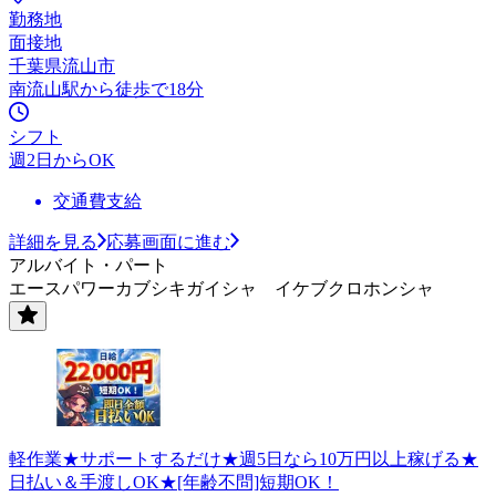
勤務地
面接地
千葉県流山市
南流山駅から徒歩で18分
シフト
週2日からOK
交通費支給
詳細を見る
応募画面に進む
アルバイト・パート
エースパワーカブシキガイシャ イケブクロホンシャ
軽作業★サポートするだけ★週5日なら10万円以上稼げる★
日払い＆手渡しOK★[年齢不問]短期OK！