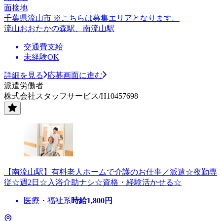
面接地
千葉県流山市 ※こちらは募集エリアとなります。
流山おおたかの森駅、南流山駅
交通費支給
未経験OK
詳細を見る
応募画面に進む
派遣労働者
株式会社スタッフサービス/H10457698
【南流山駅】有料老人ホームで介護のお仕事／派遣☆夜勤専
従☆週2日☆入浴介助ナシ☆資格・経験活かせる☆
医療・福祉系
時給
1,800
円