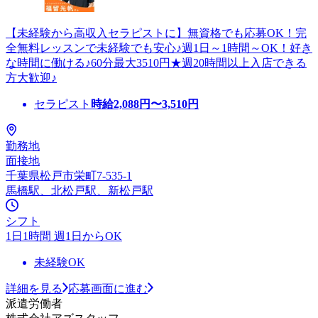
【未経験から高収入セラピストに】無資格でも応募OK！完
全無料レッスンで未経験でも安心♪週1日～1時間～OK！好き
な時間に働ける♪60分最大3510円★週20時間以上入店できる
方大歓迎♪
セラピスト
時給
2,088
円〜
3,510
円
勤務地
面接地
千葉県松戸市栄町7-535-1
馬橋駅、北松戸駅、新松戸駅
シフト
1日1時間 週1日からOK
未経験OK
詳細を見る
応募画面に進む
派遣労働者