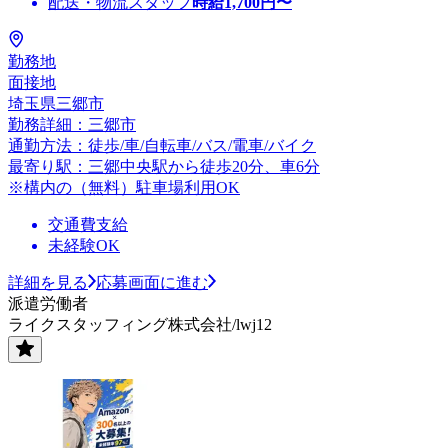
配送・物流スタッフ
時給
1,700
円〜
勤務地
面接地
埼玉県三郷市
勤務詳細：三郷市
通勤方法：徒歩/車/自転車/バス/電車/バイク
最寄り駅：三郷中央駅から徒歩20分、車6分
※構内の（無料）駐車場利用OK
交通費支給
未経験OK
詳細を見る
応募画面に進む
派遣労働者
ライクスタッフィング株式会社/lwj12