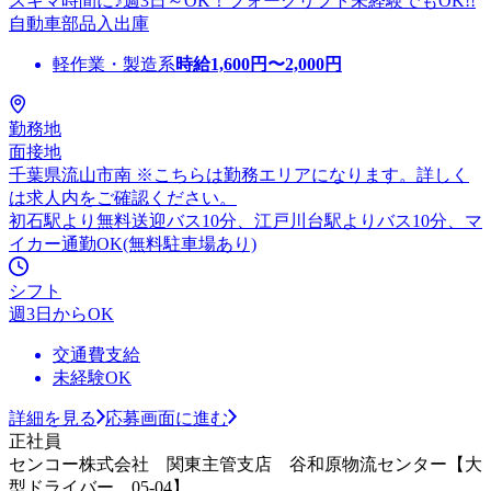
スキマ時間に♪週3日～OK！フォークリフト未経験でもOK!!
自動車部品入出庫
軽作業・製造系
時給
1,600
円〜
2,000
円
勤務地
面接地
千葉県流山市南 ※こちらは勤務エリアになります。詳しく
は求人内をご確認ください。
初石駅より無料送迎バス10分、江戸川台駅よりバス10分、マ
イカー通勤OK(無料駐車場あり)
シフト
週3日からOK
交通費支給
未経験OK
詳細を見る
応募画面に進む
正社員
センコー株式会社 関東主管支店 谷和原物流センター【大
型ドライバー 05-04】