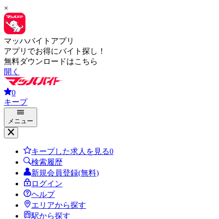
×
マッハバイトアプリ
アプリでお得にバイト探し！
無料ダウンロードはこちら
開く
0
キープ
メニュー
キープした求人を見る
0
検索履歴
新規会員登録(無料)
ログイン
ヘルプ
エリアから探す
駅から探す