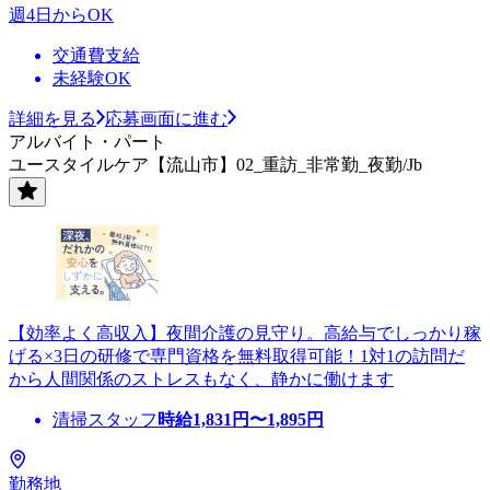
週4日からOK
交通費支給
未経験OK
詳細を見る
応募画面に進む
アルバイト・パート
ユースタイルケア【流山市】02_重訪_非常勤_夜勤/Jb
【効率よく高収入】夜間介護の見守り。高給与でしっかり稼
げる×3日の研修で専門資格を無料取得可能！1対1の訪問だ
から人間関係のストレスもなく、静かに働けます
清掃スタッフ
時給
1,831
円〜
1,895
円
勤務地