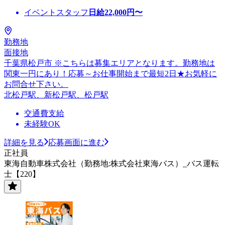
イベントスタッフ
日給
22,000
円〜
勤務地
面接地
千葉県松戸市 ※こちらは募集エリアとなります。勤務地は
関東一円にあり！応募～お仕事開始まで最短2日★お気軽に
お問合せ下さい。
北松戸駅、新松戸駅、松戸駅
交通費支給
未経験OK
詳細を見る
応募画面に進む
正社員
東海自動車株式会社（勤務地:株式会社東海バス）_バス運転
士【220】