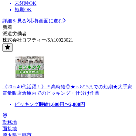
未経験OK
短期OK
詳細を見る
応募画面に進む
新着
派遣労働者
株式会社ロフティー/SA10023021
《20～40代活躍！》＊高時給◎★～8/15までの短期★大手家
電量販店倉庫内でのピッキング・仕分け作業
ピッキング
時給
1,600
円〜
2,000
円
勤務地
面接地
埼玉県三郷市