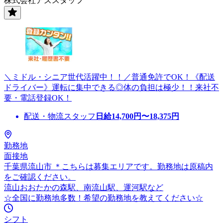
株式会社アズスタッフ
＼ミドル・シニア世代活躍中！！／普通免許でOK！《配送
ドライバー》運転に集中できる◎体の負担は極少！！来社不
要・電話登録OK！
配送・物流スタッフ
日給
14,700
円〜
18,375
円
勤務地
面接地
千葉県流山市 ＊こちらは募集エリアです。勤務地は原稿内
をご確認ください。
流山おおたかの森駅、南流山駅、運河駅など
☆全国に勤務地多数！希望の勤務地を教えてください☆
シフト