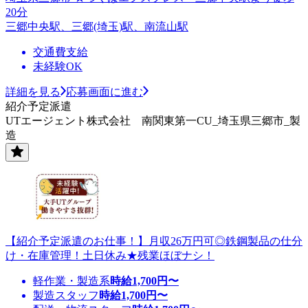
20分
三郷中央駅、三郷(埼玉)駅、南流山駅
交通費支給
未経験OK
詳細を見る
応募画面に進む
紹介予定派遣
UTエージェント株式会社 南関東第一CU_埼玉県三郷市_製
造
【紹介予定派遣のお仕事！】月収26万円可◎鉄鋼製品の仕分
け・在庫管理！土日休み★残業ほぼナシ！
軽作業・製造系
時給
1,700
円〜
製造スタッフ
時給
1,700
円〜