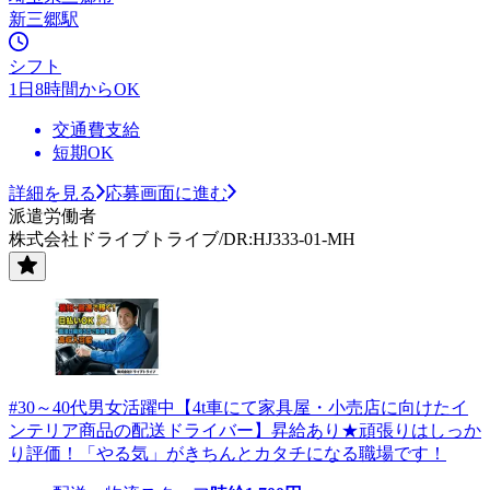
新三郷駅
シフト
1日8時間からOK
交通費支給
短期OK
詳細を見る
応募画面に進む
派遣労働者
株式会社ドライブトライブ/DR:HJ333-01-MH
#30～40代男女活躍中【4t車にて家具屋・小売店に向けたイ
ンテリア商品の配送ドライバー】昇給あり★頑張りはしっか
り評価！「やる気」がきちんとカタチになる職場です！