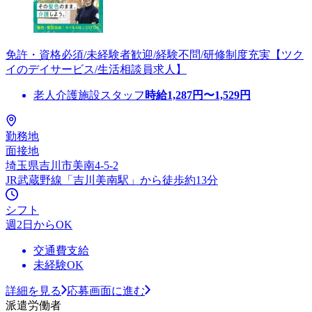
免許・資格必須/未経験者歓迎/経験不問/研修制度充実【ツク
イのデイサービス/生活相談員求人】
老人介護施設スタッフ
時給
1,287
円〜
1,529
円
勤務地
面接地
埼玉県吉川市美南4-5-2
JR武蔵野線「吉川美南駅」から徒歩約13分
シフト
週2日からOK
交通費支給
未経験OK
詳細を見る
応募画面に進む
派遣労働者