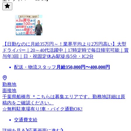
【日勤なのに月給35万円～！業界平均より2万円高い】大型
ドライバー｜20～40代活躍中｜17時定時で毎日帰宅可能｜賞
与年3回｜日・祝固定休み駅徒歩5分・IC2分
配送・物流スタッフ
月給
350,000
円〜
400,000
円
勤務地
面接地
千葉県船橋市 ＊こちらは募集エリアです。勤務地詳細は原
稿内をご確認ください。
☆無料駐車場有り!車・バイク通勤OK!
交通費支給
詳細を見る
応募画面に進む