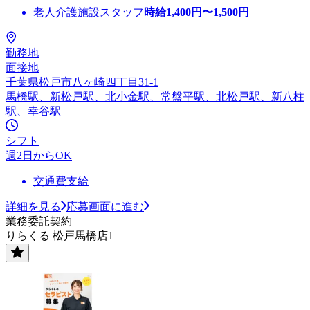
老人介護施設スタッフ
時給
1,400
円〜
1,500
円
勤務地
面接地
千葉県松戸市八ヶ崎四丁目31-1
馬橋駅、新松戸駅、北小金駅、常盤平駅、北松戸駅、新八柱
駅、幸谷駅
シフト
週2日からOK
交通費支給
詳細を見る
応募画面に進む
業務委託契約
りらくる 松戸馬橋店1