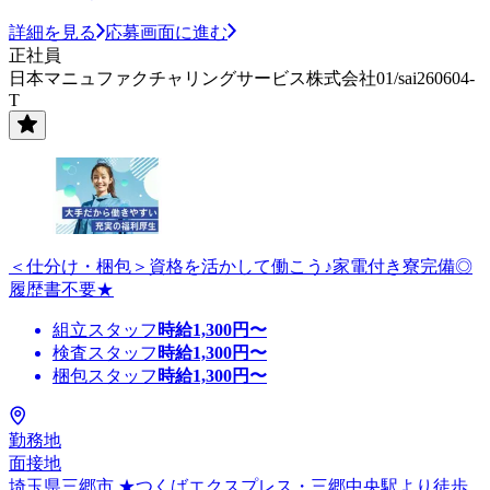
詳細を見る
応募画面に進む
正社員
日本マニュファクチャリングサービス株式会社01/sai260604-
T
＜仕分け・梱包＞資格を活かして働こう♪家電付き寮完備◎
履歴書不要★
組立スタッフ
時給
1,300
円〜
検査スタッフ
時給
1,300
円〜
梱包スタッフ
時給
1,300
円〜
勤務地
面接地
埼玉県三郷市 ★つくばエクスプレス・三郷中央駅より徒歩