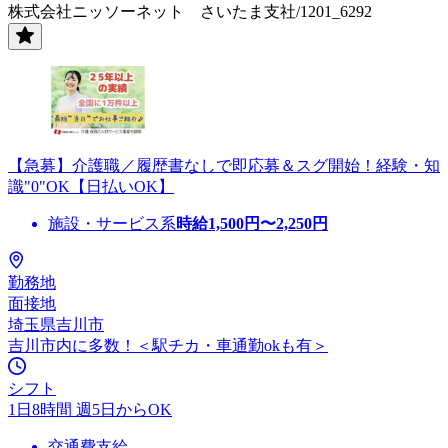
株式会社ニッソーネット さいたま支社/1201_6292
【急募】介護職／履歴書なしで即応募＆スグ開始！経験・知
識"0"OK【日払いOK】
施設・サービス系
時給
1,500
円〜
2,250
円
勤務地
面接地
埼玉県吉川市
吉川市内に多数！＜駅チカ・車通勤okも有＞
シフト
1日8時間 週5日からOK
交通費支給