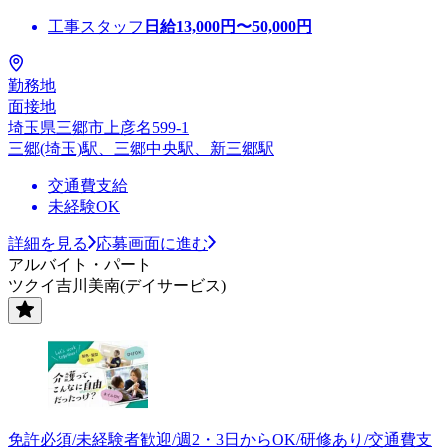
工事スタッフ
日給
13,000
円〜
50,000
円
勤務地
面接地
埼玉県三郷市上彦名599-1
三郷(埼玉)駅、三郷中央駅、新三郷駅
交通費支給
未経験OK
詳細を見る
応募画面に進む
アルバイト・パート
ツクイ吉川美南(デイサービス)
免許必須/未経験者歓迎/週2・3日からOK/研修あり/交通費支