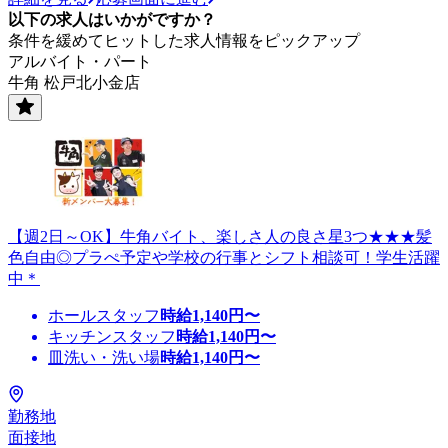
以下の求人はいかがですか？
条件を緩めてヒットした求人情報をピックアップ
アルバイト・パート
牛角 松戸北小金店
【週2日～OK】牛角バイト、楽しさ人の良さ星3つ★★★髪
色自由◎プラぺ予定や学校の行事とシフト相談可！学生活躍
中＊
ホールスタッフ
時給
1,140
円〜
キッチンスタッフ
時給
1,140
円〜
皿洗い・洗い場
時給
1,140
円〜
勤務地
面接地