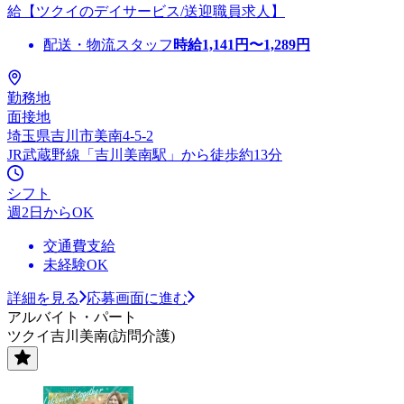
給【ツクイのデイサービス/送迎職員求人】
配送・物流スタッフ
時給
1,141
円〜
1,289
円
勤務地
面接地
埼玉県吉川市美南4-5-2
JR武蔵野線「吉川美南駅」から徒歩約13分
シフト
週2日からOK
交通費支給
未経験OK
詳細を見る
応募画面に進む
アルバイト・パート
ツクイ吉川美南(訪問介護)