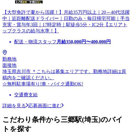
【大型免許で夏から活躍！】月給35万円以上｜20～40代活躍
中｜近距離配送ドライバー｜日勤のみ・毎日帰宅可能｜手当
充実・賞与年3回｜17時定時｜駅徒歩5分・IC2分【エリアト
ップクラスの給与水準！】
配送・物流スタッフ
月給
350,000
円〜
400,000
円
勤務地
面接地
埼玉県吉川市 ＊こちらは募集エリアです。勤務地詳細は原
稿内をご確認ください。
☆無料駐車場有り!車・バイク通勤OK!
交通費支給
詳細を見る
応募画面に進む
こだわり条件から三郷駅(埼玉)のバイ
トを探す