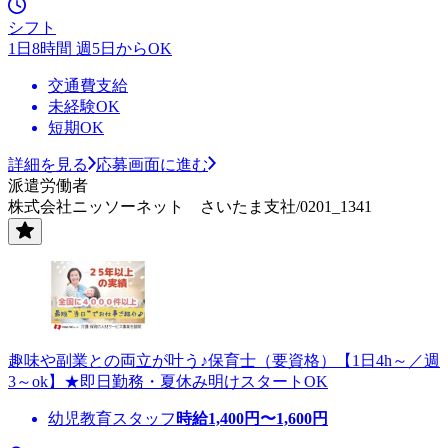
シフト
1日8時間 週5日からOK
交通費支給
未経験OK
短期OK
詳細を見る
応募画面に進む
派遣労働者
株式会社ニッソーネット さいたま支社/0201_1341
趣味や副業との両立が叶う♪保育士（要資格）【1日4h～／週
3～ok】★即日勤務・夏休み明けスタートOK
幼児教育スタッフ
時給
1,400
円〜
1,600
円