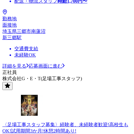
配送・物流スタッフ
時給
1,700
円〜
勤務地
面接地
埼玉県三郷市南蓮沼
新三郷駅
交通費支給
未経験OK
詳細を見る
応募画面に進む
正社員
株式会社G・E・T(足場工事スタッフ)
〈足場工事スタッフ募集〉経験者、未経験者歓迎!高校生も
OK!試用期間3か月!休憩2時間あり!