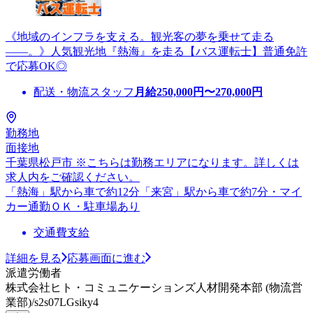
《地域のインフラを支える。観光客の夢を乗せて走る
――。》人気観光地『熱海』を走る【バス運転士】普通免許
で応募OK◎
配送・物流スタッフ
月給
250,000
円〜
270,000
円
勤務地
面接地
千葉県松戸市 ※こちらは勤務エリアになります。詳しくは
求人内をご確認ください。
「熱海」駅から車で約12分「来宮」駅から車で約7分・マイ
カー通勤ＯＫ・駐車場あり
交通費支給
詳細を見る
応募画面に進む
派遣労働者
株式会社ヒト・コミュニケーションズ人材開発本部 (物流営
業部)/s2s07LGsiky4