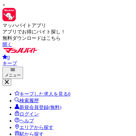
×
マッハバイトアプリ
アプリでお得にバイト探し！
無料ダウンロードはこちら
開く
0
キープ
メニュー
キープした求人を見る
0
検索履歴
新規会員登録(無料)
ログイン
ヘルプ
エリアから探す
駅から探す