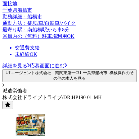
面接地
千葉県船橋市
勤務詳細：船橋市
通勤方法：徒歩/車/自転車/バイク
最寄り駅：南船橋駅から車8分
※構内の（無料）駐車場利用OK
交通費支給
未経験OK
詳細を見る
応募画面に進む
UTエージェント株式会社 南関東第一CU_千葉県船橋市_機械操作のそ
の他の求人を見る
派遣労働者
株式会社ドライブトライブ/DR:HP190-01-MH