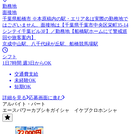
勤務地
面接地
千葉県船橋市 ※本原稿内の駅・エリア名は実際の勤務地で
はございません。面接地は【千葉県千葉市中央区栄町35-14
シンテイ千葉ビル3F】／勤務地【船橋駅ホームにて警戒巡
回や旅客案内】
京成中山駅、八千代緑が丘駅、船橋競馬場駅
シフト
1日7時間 週3日からOK
交通費支給
未経験OK
短期OK
詳細を見る
応募画面に進む
アルバイト・パート
エースパワーカブシキガイシャ イケブクロホンシャ