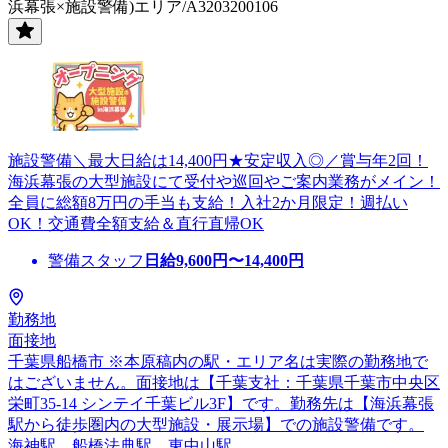
浜幕張×施設警備)エリア/A3203200106
施設警備＼最大日給は14,400円★安定収入◎／賞与年2回！
海浜幕張の大型施設にて受付や巡回やご案内業務がメイン！
全員に総額8万円の手当も支給！入社2か月限定！週払い
OK！交通費全額支給＆直行直帰OK
警備スタッフ
日給
9,600
円〜
14,400
円
勤務地
面接地
千葉県船橋市 ※本原稿内の駅・エリア名は実際の勤務地で
はございません。面接地は【千葉支社：千葉県千葉市中央区
栄町35-14 シンテイ千葉ビル3F】です。勤務先は【海浜幕張
駅から徒歩圏内の大型施設・展示場】での施設警備です。
海神駅、船橋法典駅、東中山駅