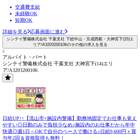
交通費支給
未経験OK
短期OK
詳細を見る
応募画面に進む
シンテイ警備株式会社 千葉支社 下総中山・京成西船・大神宮下(15)エ
リア/A3203200106のその他の求人を見る
アルバイト・パート
シンテイ警備株式会社 千葉支社 大神宮下(14)エリ
ア/A3203200106
日給UP↑↑【流山市×施設内警備】勤務地固定でお仕事も覚え
やすい◎日勤のみで負担少なめ♪施設内のお仕事だから年中
快適◎週1日～OKで自分のペースで働ける♪日給9,600円＋賞
与年2回＆資格取得も無料！