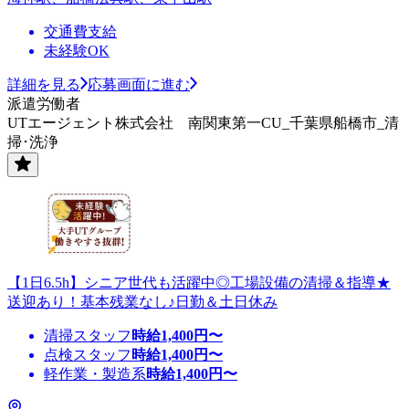
交通費支給
未経験OK
詳細を見る
応募画面に進む
派遣労働者
UTエージェント株式会社 南関東第一CU_千葉県船橋市_清
掃･洗浄
【1日6.5h】シニア世代も活躍中◎工場設備の清掃＆指導★
送迎あり！基本残業なし♪日勤＆土日休み
清掃スタッフ
時給
1,400
円〜
点検スタッフ
時給
1,400
円〜
軽作業・製造系
時給
1,400
円〜