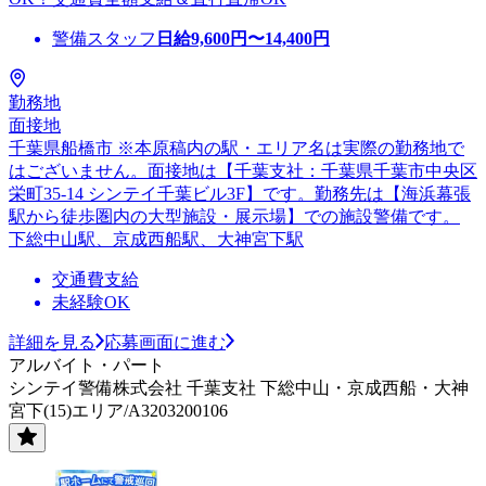
警備スタッフ
日給
9,600
円〜
14,400
円
勤務地
面接地
千葉県船橋市 ※本原稿内の駅・エリア名は実際の勤務地で
はございません。面接地は【千葉支社：千葉県千葉市中央区
栄町35-14 シンテイ千葉ビル3F】です。勤務先は【海浜幕張
駅から徒歩圏内の大型施設・展示場】での施設警備です。
下総中山駅、京成西船駅、大神宮下駅
交通費支給
未経験OK
詳細を見る
応募画面に進む
アルバイト・パート
シンテイ警備株式会社 千葉支社 下総中山・京成西船・大神
宮下(15)エリア/A3203200106