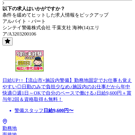
以下の求人はいかがですか？
条件を緩めてヒットした求人情報をピックアップ
アルバイト・パート
シンテイ警備株式会社 千葉支社 海神(14)エリ
ア/A3203200106
日給UP↑↑【流山市×施設内警備】勤務地固定でお仕事も覚え
やすい◎日勤のみで負担少なめ♪施設内のお仕事だから年中
快適◎週1日～OKで自分のペースで働ける♪日給9,600円＋賞
与年2回＆資格取得も無料！
警備スタッフ
日給
9,600
円〜
勤務地
面接地