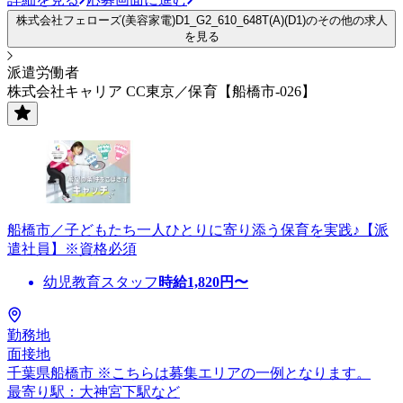
株式会社フェローズ(美容家電)D1_G2_610_648T(A)(D1)のその他の求人
を見る
派遣労働者
株式会社キャリア CC東京／保育【船橋市-026】
船橋市／子どもたち一人ひとりに寄り添う保育を実践♪【派
遣社員】※資格必須
幼児教育スタッフ
時給
1,820
円〜
勤務地
面接地
千葉県船橋市 ※こちらは募集エリアの一例となります。
最寄り駅：大神宮下駅など