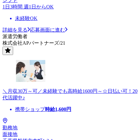
シフト
1日3時間 週1日からOK
未経験OK
詳細を見る
応募画面に進む
派遣労働者
株式会社APパートナーズ/21
＼月収30万～可／未経験でも高時給1600円～☆日払い可！20
代活躍中♪
携帯ショップ
時給
1,600
円
勤務地
面接地