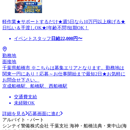
軽作業★サポートするだけ★週5日なら10万円以上稼げる★
日払い＆手渡しOK★[年齢不問]短期OK！
イベントスタッフ
日給
22,000
円〜
勤務地
面接地
千葉県船橋市 ※こちらは募集エリアとなります。勤務地は
関東一円にあり！応募～お仕事開始まで最短2日★お気軽に
お問合せ下さい。
京成船橋駅、船橋駅、西船橋駅
交通費支給
未経験OK
詳細を見る
応募画面に進む
アルバイト・パート
シンテイ警備株式会社 千葉支社 海神・船橋法典・東中山(海