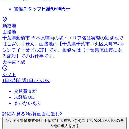
警備スタッフ
日給
9,600
円〜
勤務地
面接地
千葉県船橋市 ※本原稿内の駅・エリア名は実際の勤務地で
はございません。面接地は【千葉県千葉市中央区栄町35-14
シンテイ千葉ビル3F】です。勤務先は【千葉県流山市にあ
る施設】でのお仕事です。
大神宮下駅
シフト
1日8時間 週1日からOK
交通費支給
未経験OK
まかないあり
詳細を見る
応募画面に進む
シンテイ警備株式会社 千葉支社 大神宮下(14)エリア/A3203200106のそ
の他の求人を見る