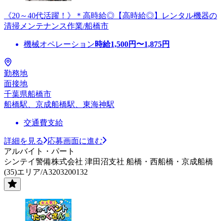
《20～40代活躍！》＊高時給◎【高時給◎】レンタル機器の
清掃メンテナンス作業/船橋市
機械オペレーション
時給
1,500
円〜
1,875
円
勤務地
面接地
千葉県船橋市
船橋駅、京成船橋駅、東海神駅
交通費支給
詳細を見る
応募画面に進む
アルバイト・パート
シンテイ警備株式会社 津田沼支社 船橋・西船橋・京成船橋
(35)エリア/A3203200132