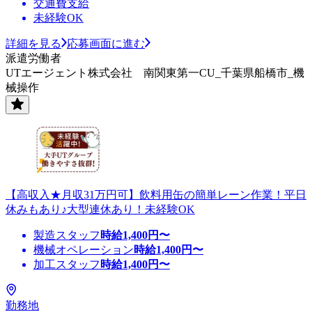
交通費支給
未経験OK
詳細を見る
応募画面に進む
派遣労働者
UTエージェント株式会社 南関東第一CU_千葉県船橋市_機
械操作
【高収入★月収31万円可】飲料用缶の簡単レーン作業！平日
休みもあり♪大型連休あり！未経験OK
製造スタッフ
時給
1,400
円〜
機械オペレーション
時給
1,400
円〜
加工スタッフ
時給
1,400
円〜
勤務地