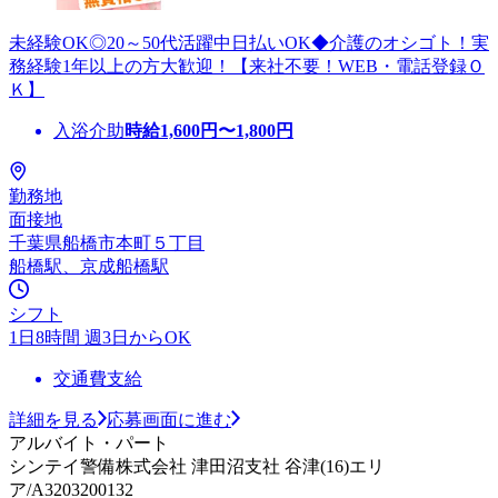
未経験OK◎20～50代活躍中日払いOK◆介護のオシゴト！実
務経験1年以上の方大歓迎！【来社不要！WEB・電話登録Ｏ
Ｋ】
入浴介助
時給
1,600
円〜
1,800
円
勤務地
面接地
千葉県船橋市本町５丁目
船橋駅、京成船橋駅
シフト
1日8時間 週3日からOK
交通費支給
詳細を見る
応募画面に進む
アルバイト・パート
シンテイ警備株式会社 津田沼支社 谷津(16)エリ
ア/A3203200132