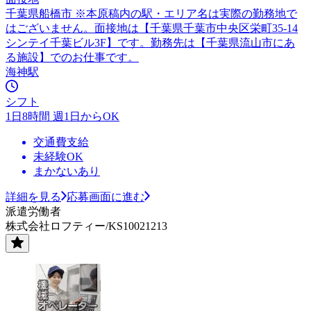
千葉県船橋市 ※本原稿内の駅・エリア名は実際の勤務地で
はございません。面接地は【千葉県千葉市中央区栄町35-14
シンテイ千葉ビル3F】です。勤務先は【千葉県流山市にあ
る施設】でのお仕事です。
海神駅
シフト
1日8時間 週1日からOK
交通費支給
未経験OK
まかないあり
詳細を見る
応募画面に進む
派遣労働者
株式会社ロフティー/KS10021213