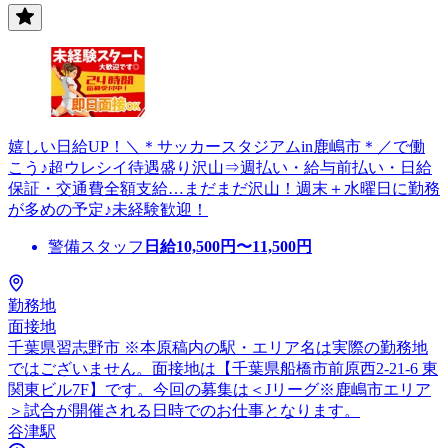
嬉しい日給UP！＼＊サッカースタジアムin鹿嶋市＊／で働
こう♪超ウレシイ待遇盛り沢山⇒週払い・給与前払い・日給
保証・交通費全額支給…まだまだ沢山！週末＋水曜日に勤務
が多めの予定♪未経験歓迎！
警備スタッフ
日給
10,500
円〜
11,500
円
勤務地
面接地
千葉県習志野市 ※本原稿内の駅・エリア名は実際の勤務地
ではございません。面接地は【千葉県船橋市前原西2-21-6 東
関東ビル7F】です。今回の募集は＜Jリーグ※鹿嶋市エリア
＞試合が開催される日時でのお仕事となります。
谷津駅