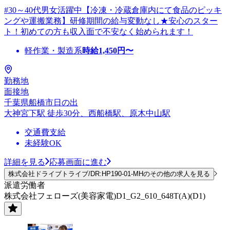
#30～40代男女活躍中【冷凍・冷蔵倉庫内にて食品のピッキ
ングや運搬業務】研修期間の給与変動なし★安心のスター
ト！初めての方も収入面で不安なく始められます！
軽作業・製造系
時給
1,450
円〜
勤務地
面接地
千葉県船橋市日の出
大神宮下駅 徒歩30分、西船橋駅、原木中山駅
交通費支給
未経験OK
詳細を見る
応募画面に進む
株式会社ドライブトライブ/DR:HP190-01-MHのその他の求人を見る
派遣労働者
株式会社フェローズ(美容家電)D1_G2_610_648T(A)(D1)