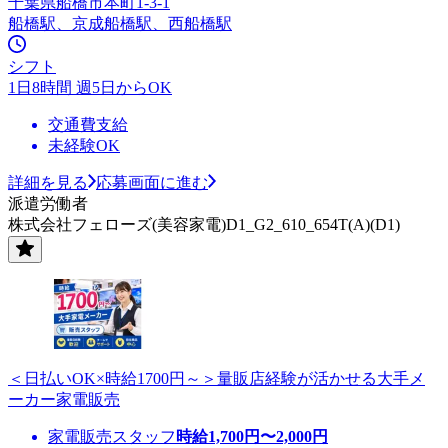
千葉県船橋市本町1-3-1
船橋駅、京成船橋駅、西船橋駅
シフト
1日8時間 週5日からOK
交通費支給
未経験OK
詳細を見る
応募画面に進む
派遣労働者
株式会社フェローズ(美容家電)D1_G2_610_654T(A)(D1)
＜日払いOK×時給1700円～＞量販店経験が活かせる大手メ
ーカー家電販売
家電販売スタッフ
時給
1,700
円〜
2,000
円