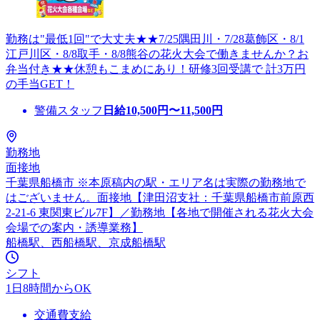
勤務は"最低1回"で大丈夫★★7/25隅田川・7/28葛飾区・8/1
江戸川区・8/8取手・8/8熊谷の花火大会で働きませんか？お
弁当付き★★休憩もこまめにあり！研修3回受講で 計3万円
の手当GET！
警備スタッフ
日給
10,500
円〜
11,500
円
勤務地
面接地
千葉県船橋市 ※本原稿内の駅・エリア名は実際の勤務地で
はございません。面接地【津田沼支社：千葉県船橋市前原西
2-21-6 東関東ビル7F】／勤務地【各地で開催される花火大会
会場での案内・誘導業務】
船橋駅、西船橋駅、京成船橋駅
シフト
1日8時間からOK
交通費支給