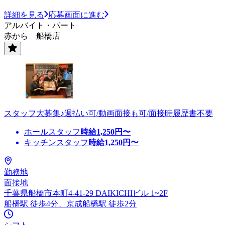
詳細を見る
応募画面に進む
アルバイト・パート
赤から 船橋店
スタッフ大募集♪週払い可/動画面接も可/面接時履歴書不要
ホールスタッフ
時給
1,250
円〜
キッチンスタッフ
時給
1,250
円〜
勤務地
面接地
千葉県船橋市本町4-41-29 DAIKICHIビル 1~2F
船橋駅 徒歩4分、京成船橋駅 徒歩2分