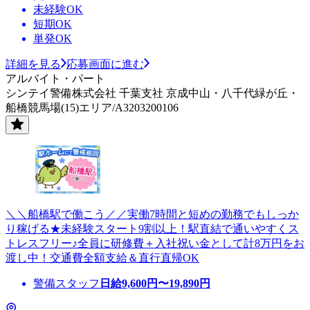
未経験OK
短期OK
単発OK
詳細を見る
応募画面に進む
アルバイト・パート
シンテイ警備株式会社 千葉支社 京成中山・八千代緑が丘・
船橋競馬場(15)エリア/A3203200106
＼＼船橋駅で働こう／／実働7時間と短めの勤務でもしっか
り稼げる★未経験スタート9割以上！駅直結で通いやすくス
トレスフリー♪全員に研修費＋入社祝い金として計8万円をお
渡し中！交通費全額支給＆直行直帰OK
警備スタッフ
日給
9,600
円〜
19,890
円