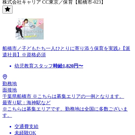
株式会社キャリア CC東京／保育【船橋市-023】
船橋市／子どもたち一人ひとりに寄り添う保育を実践♪【派
遣社員】※資格必須
幼児教育スタッフ
時給
1,820
円〜
勤務地
面接地
千葉県船橋市 ※こちらは募集エリアの一例となります。
最寄り駅：海神駅など
※こちらは募集エリアです。勤務地は全国に多数ございま
す。
交通費支給
未経験OK