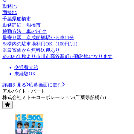
勤務地
面接地
千葉県船橋市
勤務詳細：船橋市
通勤方法：車/バイク
最寄り駅：京成船橋駅から車11分
※構内の駐車場利用OK（100円/月）
※最寄駅から無料送迎あり
※2026年秋より市川市高谷新町が勤務地になります
交通費支給
未経験OK
詳細を見る
応募画面に進む
アルバイト・パート
株式会社ミトモコーポレーション(千葉県船橋市)