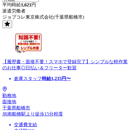
平均時給
1,621
円
派遣労働者
ジョブコレ東京株式会社(千葉県船橋市)
【履歴書・面接不要！スマホで登録完了】シンプルな軽作業
のお仕事◎日払い＆フリーター歓迎
倉庫スタッフ
時給
1,235
円〜
勤務地
面接地
千葉県船橋市
JR南船橋駅より徒歩15分程度
交通費支給