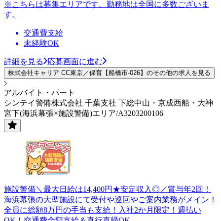
※こちらは募集エリアです。勤務地は全国に多数ございま
す。
交通費支給
未経験OK
詳細を見る
応募画面に進む
株式会社キャリア CC東京／保育【船橋市-026】のその他の求人を見る
アルバイト・パート
シンテイ警備株式会社 千葉支社 下総中山・京成西船・大神
宮下(海浜幕張×施設警備)エリア/A3203200106
施設警備＼最大日給は14,400円★安定収入◎／賞与年2回！
海浜幕張の大型施設にて受付や巡回やご案内業務がメイン！
全員に総額8万円の手当も支給！入社2か月限定！週払い
OK！交通費全額支給＆直行直帰OK