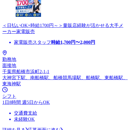
＜日払いOK×時給1700円～＞量販店経験が活かせる大手メ
ーカー家電販売
家電販売スタッフ
時給
1,700
円〜
2,000
円
勤務地
面接地
千葉県船橋市浜町2-1-1
大神宮下駅、南船橋駅、船橋競馬場駅、船橋駅、東船橋駅、
東海神駅
シフト
1日8時間 週5日からOK
交通費支給
未経験OK
詳細を見る
応募画面に進む