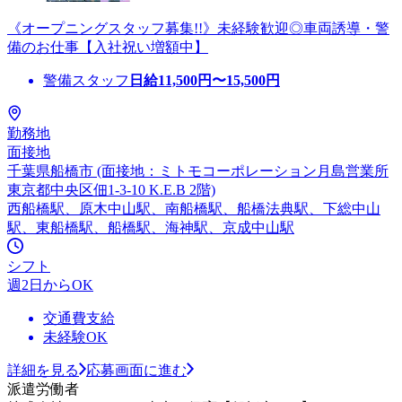
《オープニングスタッフ募集!!》未経験歓迎◎車両誘導・警
備のお仕事【入社祝い増額中】
警備スタッフ
日給
11,500
円〜
15,500
円
勤務地
面接地
千葉県船橋市 (面接地：ミトモコーポレーション月島営業所
東京都中央区佃1-3-10 K.E.B 2階)
西船橋駅、原木中山駅、南船橋駅、船橋法典駅、下総中山
駅、東船橋駅、船橋駅、海神駅、京成中山駅
シフト
週2日からOK
交通費支給
未経験OK
詳細を見る
応募画面に進む
派遣労働者