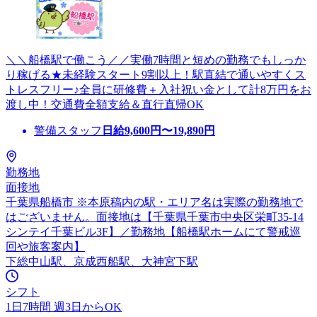
＼＼船橋駅で働こう／／実働7時間と短めの勤務でもしっか
り稼げる★未経験スタート9割以上！駅直結で通いやすくス
トレスフリー♪全員に研修費＋入社祝い金として計8万円をお
渡し中！交通費全額支給＆直行直帰OK
警備スタッフ
日給
9,600
円〜
19,890
円
勤務地
面接地
千葉県船橋市 ※本原稿内の駅・エリア名は実際の勤務地で
はございません。面接地は【千葉県千葉市中央区栄町35-14
シンテイ千葉ビル3F】／勤務地【船橋駅ホームにて警戒巡
回や旅客案内】
下総中山駅、京成西船駅、大神宮下駅
シフト
1日7時間 週3日からOK