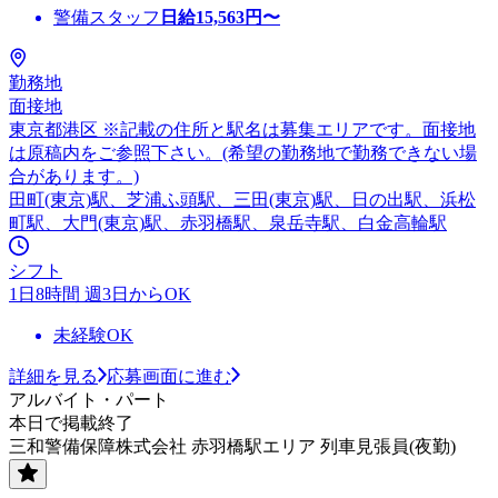
警備スタッフ
日給
15,563
円〜
勤務地
面接地
東京都港区 ※記載の住所と駅名は募集エリアです。面接地
は原稿内をご参照下さい。(希望の勤務地で勤務できない場
合があります。)
田町(東京)駅、芝浦ふ頭駅、三田(東京)駅、日の出駅、浜松
町駅、大門(東京)駅、赤羽橋駅、泉岳寺駅、白金高輪駅
シフト
1日8時間 週3日からOK
未経験OK
詳細を見る
応募画面に進む
アルバイト・パート
本日で掲載終了
三和警備保障株式会社 赤羽橋駅エリア 列車見張員(夜勤)