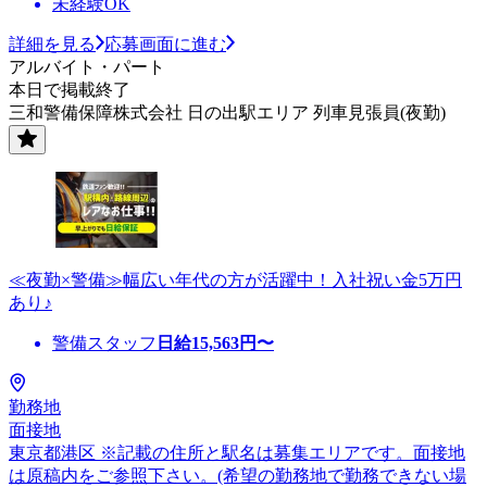
未経験OK
詳細を見る
応募画面に進む
アルバイト・パート
本日で掲載終了
三和警備保障株式会社 日の出駅エリア 列車見張員(夜勤)
≪夜勤×警備≫幅広い年代の方が活躍中！入社祝い金5万円
あり♪
警備スタッフ
日給
15,563
円〜
勤務地
面接地
東京都港区 ※記載の住所と駅名は募集エリアです。面接地
は原稿内をご参照下さい。(希望の勤務地で勤務できない場