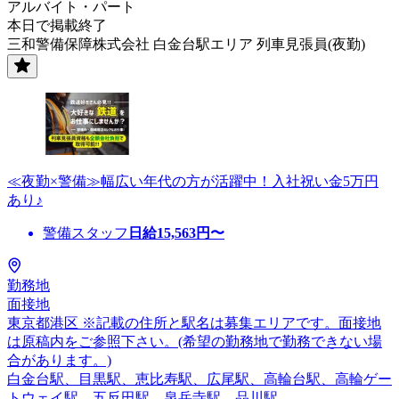
アルバイト・パート
本日で掲載終了
三和警備保障株式会社 白金台駅エリア 列車見張員(夜勤)
≪夜勤×警備≫幅広い年代の方が活躍中！入社祝い金5万円
あり♪
警備スタッフ
日給
15,563
円〜
勤務地
面接地
東京都港区 ※記載の住所と駅名は募集エリアです。面接地
は原稿内をご参照下さい。(希望の勤務地で勤務できない場
合があります。)
白金台駅、目黒駅、恵比寿駅、広尾駅、高輪台駅、高輪ゲー
トウェイ駅、五反田駅、泉岳寺駅、品川駅