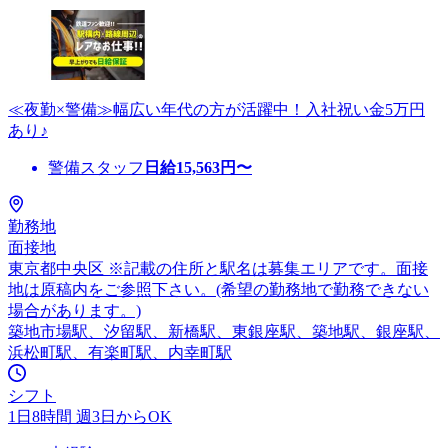
≪夜勤×警備≫幅広い年代の方が活躍中！入社祝い金5万円
あり♪
警備スタッフ
日給
15,563
円〜
勤務地
面接地
東京都中央区 ※記載の住所と駅名は募集エリアです。面接
地は原稿内をご参照下さい。(希望の勤務地で勤務できない
場合があります。)
築地市場駅、汐留駅、新橋駅、東銀座駅、築地駅、銀座駅、
浜松町駅、有楽町駅、内幸町駅
シフト
1日8時間 週3日からOK