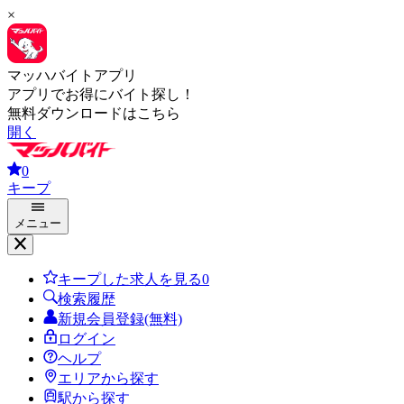
×
マッハバイトアプリ
アプリでお得にバイト探し！
無料ダウンロードはこちら
開く
0
キープ
メニュー
キープした求人を見る
0
検索履歴
新規会員登録(無料)
ログイン
ヘルプ
エリアから探す
駅から探す