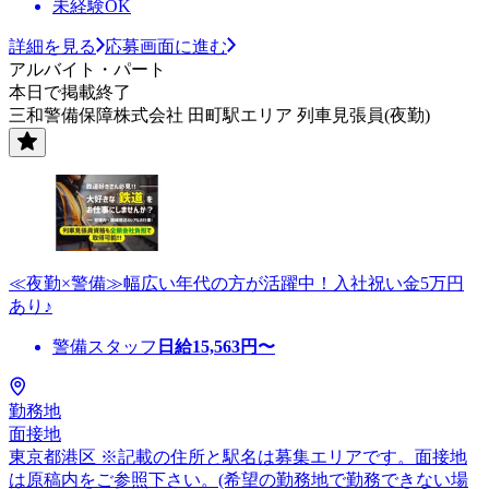
未経験OK
詳細を見る
応募画面に進む
アルバイト・パート
本日で掲載終了
三和警備保障株式会社 田町駅エリア 列車見張員(夜勤)
≪夜勤×警備≫幅広い年代の方が活躍中！入社祝い金5万円
あり♪
警備スタッフ
日給
15,563
円〜
勤務地
面接地
東京都港区 ※記載の住所と駅名は募集エリアです。面接地
は原稿内をご参照下さい。(希望の勤務地で勤務できない場