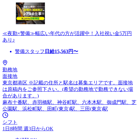
≪夜勤×警備≫幅広い年代の方が活躍中！入社祝い金5万円
あり♪
警備スタッフ
日給
15,563
円〜
勤務地
面接地
東京都港区 ※記載の住所と駅名は募集エリアです。面接地
は原稿内をご参照下さい。(希望の勤務地で勤務できない場
合があります。)
麻布十番駅、赤羽橋駅、神谷町駅、六本木駅、御成門駅、芝
公園駅、浜松町駅、田町(東京)駅、三田(東京)駅
シフト
1日8時間 週3日からOK