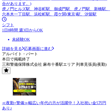
合があります。)
虎ノ門ヒルズ駅、神谷町駅、御成門駅、虎ノ門駅、新橋駅、
六本木一丁目駅、浜松町駅、霞ケ関(東京)駅、汐留駅
シフト
1日8時間 週3日からOK
未経験OK
詳細を見る
応募画面に進む
アルバイト・パート
本日で掲載終了
三和警備保障株式会社 麻布十番駅エリア 列車見張員(夜勤)
≪夜勤×警備≫幅広い年代の方が活躍中！入社祝い金5万円
あり♪