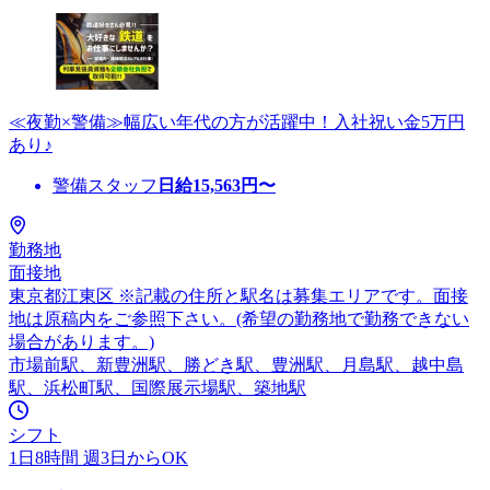
≪夜勤×警備≫幅広い年代の方が活躍中！入社祝い金5万円
あり♪
警備スタッフ
日給
15,563
円〜
勤務地
面接地
東京都江東区 ※記載の住所と駅名は募集エリアです。面接
地は原稿内をご参照下さい。(希望の勤務地で勤務できない
場合があります。)
市場前駅、新豊洲駅、勝どき駅、豊洲駅、月島駅、越中島
駅、浜松町駅、国際展示場駅、築地駅
シフト
1日8時間 週3日からOK