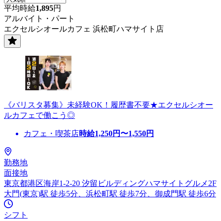
平均時給
1,895
円
アルバイト・パート
エクセルシオールカフェ 浜松町ハマサイト店
《バリスタ募集》未経験OK！履歴書不要★エクセルシオー
ルカフェで働こう◎
カフェ・喫茶店
時給
1,250
円〜
1,550
円
勤務地
面接地
東京都港区海岸1-2-20 汐留ビルディングハマサイトグルメ2F
大門(東京)駅 徒歩5分、浜松町駅 徒歩7分、御成門駅 徒歩6分
シフト