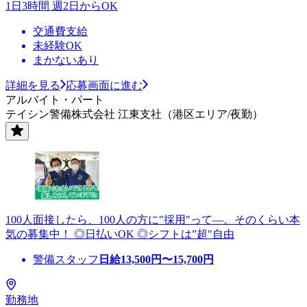
1日3時間 週2日からOK
交通費支給
未経験OK
まかないあり
詳細を見る
応募画面に進む
アルバイト・パート
テイシン警備株式会社 江東支社（港区エリア/夜勤）
100人面接したら、100人の方に"採用"って―。そのくらい本
気の募集中！ ◎日払いOK ◎シフトは”超"自由
警備スタッフ
日給
13,500
円〜
15,700
円
勤務地