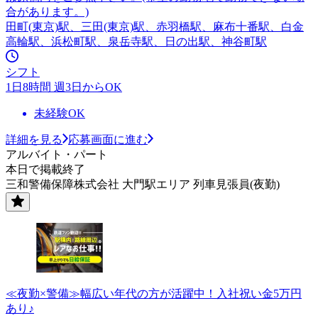
合があります。)
田町(東京)駅、三田(東京)駅、赤羽橋駅、麻布十番駅、白金
高輪駅、浜松町駅、泉岳寺駅、日の出駅、神谷町駅
シフト
1日8時間 週3日からOK
未経験OK
詳細を見る
応募画面に進む
アルバイト・パート
本日で掲載終了
三和警備保障株式会社 大門駅エリア 列車見張員(夜勤)
≪夜勤×警備≫幅広い年代の方が活躍中！入社祝い金5万円
あり♪