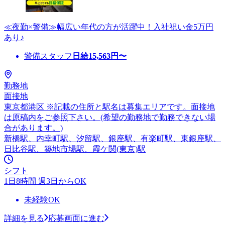
≪夜勤×警備≫幅広い年代の方が活躍中！入社祝い金5万円
あり♪
警備スタッフ
日給
15,563
円〜
勤務地
面接地
東京都港区 ※記載の住所と駅名は募集エリアです。面接地
は原稿内をご参照下さい。(希望の勤務地で勤務できない場
合があります。)
新橋駅、内幸町駅、汐留駅、銀座駅、有楽町駅、東銀座駅、
日比谷駅、築地市場駅、霞ケ関(東京)駅
シフト
1日8時間 週3日からOK
未経験OK
詳細を見る
応募画面に進む