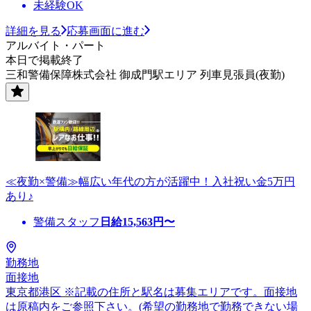
未経験OK
詳細を見る
応募画面に進む
アルバイト・パート
本日で掲載終了
三和警備保障株式会社 御成門駅エリア 列車見張員(夜勤)
≪夜勤×警備≫幅広い年代の方が活躍中！入社祝い金5万円
あり♪
警備スタッフ
日給
15,563
円〜
勤務地
面接地
東京都港区 ※記載の住所と駅名は募集エリアです。面接地
は原稿内をご参照下さい。(希望の勤務地で勤務できない場