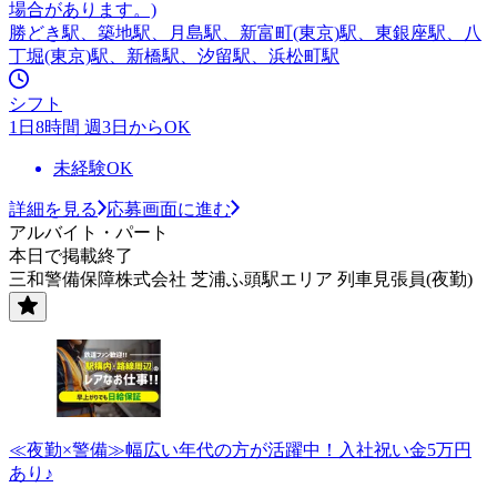
場合があります。)
勝どき駅、築地駅、月島駅、新富町(東京)駅、東銀座駅、八
丁堀(東京)駅、新橋駅、汐留駅、浜松町駅
シフト
1日8時間 週3日からOK
未経験OK
詳細を見る
応募画面に進む
アルバイト・パート
本日で掲載終了
三和警備保障株式会社 芝浦ふ頭駅エリア 列車見張員(夜勤)
≪夜勤×警備≫幅広い年代の方が活躍中！入社祝い金5万円
あり♪