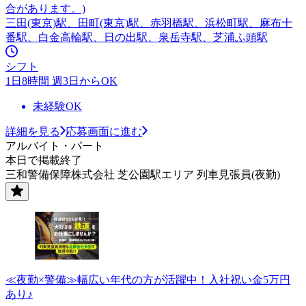
合があります。)
三田(東京)駅、田町(東京)駅、赤羽橋駅、浜松町駅、麻布十
番駅、白金高輪駅、日の出駅、泉岳寺駅、芝浦ふ頭駅
シフト
1日8時間 週3日からOK
未経験OK
詳細を見る
応募画面に進む
アルバイト・パート
本日で掲載終了
三和警備保障株式会社 芝公園駅エリア 列車見張員(夜勤)
≪夜勤×警備≫幅広い年代の方が活躍中！入社祝い金5万円
あり♪