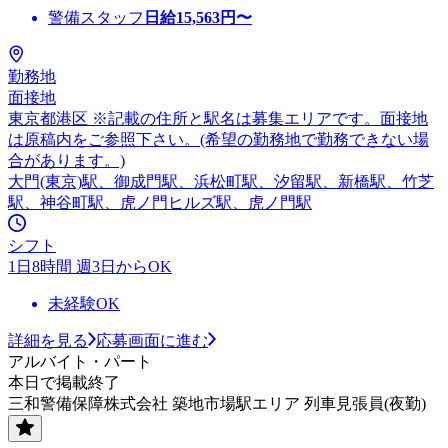
警備スタッフ
日給
15,563
円〜
勤務地
面接地
東京都港区 ※記載の住所と駅名は募集エリアです。面接地
は原稿内をご参照下さい。(希望の勤務地で勤務できない場
合があります。)
大門(東京)駅、御成門駅、浜松町駅、汐留駅、新橋駅、竹芝
駅、神谷町駅、虎ノ門ヒルズ駅、虎ノ門駅
シフト
1日8時間 週3日からOK
未経験OK
詳細を見る
応募画面に進む
アルバイト・パート
本日で掲載終了
三和警備保障株式会社 築地市場駅エリア 列車見張員(夜勤)