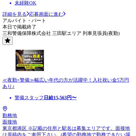
未経験OK
詳細を見る
応募画面に進む
アルバイト・パート
本日で掲載終了
三和警備保障株式会社 三田駅エリア 列車見張員(夜勤)
≪夜勤×警備≫幅広い年代の方が活躍中！入社祝い金5万円
あり♪
警備スタッフ
日給
15,563
円〜
勤務地
面接地
東京都港区 ※記載の住所と駅名は募集エリアです。面接地
は原稿内をご参照下さい。(希望の勤務地で勤務できない場