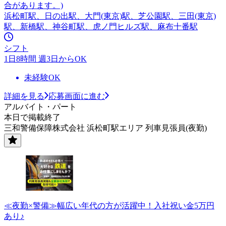
合があります。)
浜松町駅、日の出駅、大門(東京)駅、芝公園駅、三田(東京)
駅、新橋駅、神谷町駅、虎ノ門ヒルズ駅、麻布十番駅
シフト
1日8時間 週3日からOK
未経験OK
詳細を見る
応募画面に進む
アルバイト・パート
本日で掲載終了
三和警備保障株式会社 浜松町駅エリア 列車見張員(夜勤)
≪夜勤×警備≫幅広い年代の方が活躍中！入社祝い金5万円
あり♪