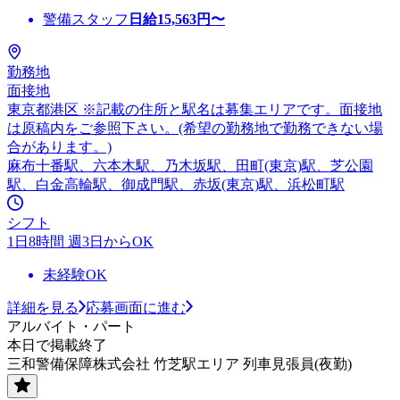
警備スタッフ
日給
15,563
円〜
勤務地
面接地
東京都港区 ※記載の住所と駅名は募集エリアです。面接地
は原稿内をご参照下さい。(希望の勤務地で勤務できない場
合があります。)
麻布十番駅、六本木駅、乃木坂駅、田町(東京)駅、芝公園
駅、白金高輪駅、御成門駅、赤坂(東京)駅、浜松町駅
シフト
1日8時間 週3日からOK
未経験OK
詳細を見る
応募画面に進む
アルバイト・パート
本日で掲載終了
三和警備保障株式会社 竹芝駅エリア 列車見張員(夜勤)