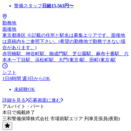
警備スタッフ
日給
15,563
円〜
勤務地
面接地
東京都港区 ※記載の住所と駅名は募集エリアです。面接地
は原稿内をご参照下さい。(希望の勤務地で勤務できない場
合があります。)
赤羽橋駅、神谷町駅、御成門駅、芝公園駅、麻布十番駅、六
本木一丁目駅、浜松町駅、大門(東京)駅、田町(東京)駅
シフト
1日8時間 週3日からOK
未経験OK
詳細を見る
応募画面に進む
アルバイト・パート
本日で掲載終了
三和警備保障株式会社 市場前駅エリア 列車見張員(夜勤)