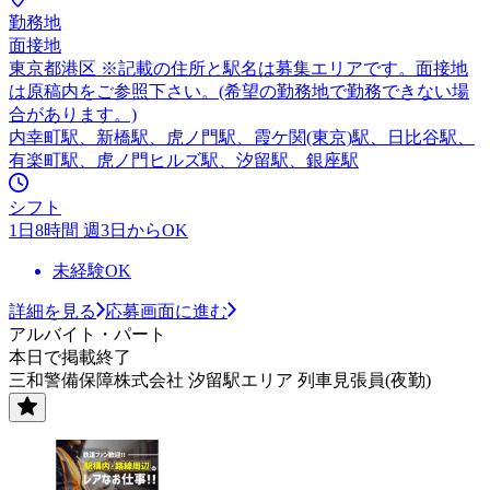
勤務地
面接地
東京都港区 ※記載の住所と駅名は募集エリアです。面接地
は原稿内をご参照下さい。(希望の勤務地で勤務できない場
合があります。)
内幸町駅、新橋駅、虎ノ門駅、霞ケ関(東京)駅、日比谷駅、
有楽町駅、虎ノ門ヒルズ駅、汐留駅、銀座駅
シフト
1日8時間 週3日からOK
未経験OK
詳細を見る
応募画面に進む
アルバイト・パート
本日で掲載終了
三和警備保障株式会社 汐留駅エリア 列車見張員(夜勤)