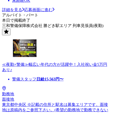
未経験OK
詳細を見る
応募画面に進む
アルバイト・パート
本日で掲載終了
三和警備保障株式会社 勝どき駅エリア 列車見張員(夜勤)
≪夜勤×警備≫幅広い年代の方が活躍中！入社祝い金5万円
あり♪
警備スタッフ
日給
15,563
円〜
勤務地
面接地
東京都中央区 ※記載の住所と駅名は募集エリアです。面接
地は原稿内をご参照下さい。(希望の勤務地で勤務できない