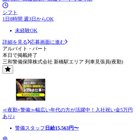
シフト
1日8時間 週3日からOK
未経験OK
詳細を見る
応募画面に進む
アルバイト・パート
本日で掲載終了
三和警備保障株式会社 新橋駅エリア 列車見張員(夜勤)
≪夜勤×警備≫幅広い年代の方が活躍中！入社祝い金5万円
あり♪
警備スタッフ
日給
15,563
円〜