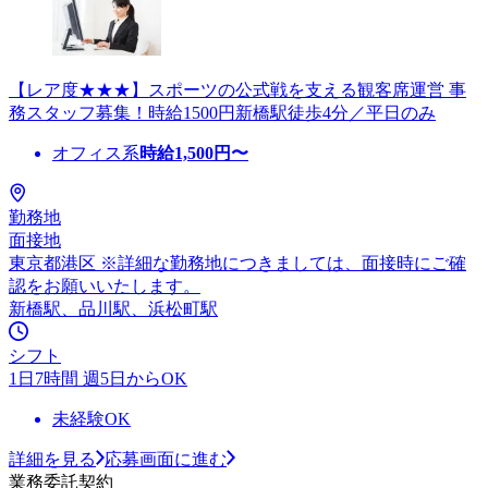
【レア度★★★】スポーツの公式戦を支える観客席運営 事
務スタッフ募集！時給1500円新橋駅徒歩4分／平日のみ
オフィス系
時給
1,500
円〜
勤務地
面接地
東京都港区 ※詳細な勤務地につきましては、面接時にご確
認をお願いいたします。
新橋駅、品川駅、浜松町駅
シフト
1日7時間 週5日からOK
未経験OK
詳細を見る
応募画面に進む
業務委託契約