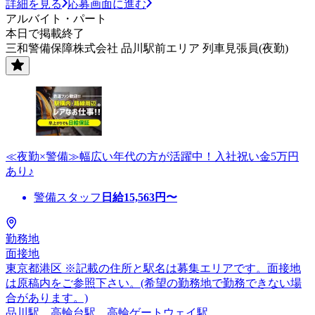
詳細を見る
応募画面に進む
アルバイト・パート
本日で掲載終了
三和警備保障株式会社 品川駅前エリア 列車見張員(夜勤)
≪夜勤×警備≫幅広い年代の方が活躍中！入社祝い金5万円
あり♪
警備スタッフ
日給
15,563
円〜
勤務地
面接地
東京都港区 ※記載の住所と駅名は募集エリアです。面接地
は原稿内をご参照下さい。(希望の勤務地で勤務できない場
合があります。)
品川駅、高輪台駅、高輪ゲートウェイ駅