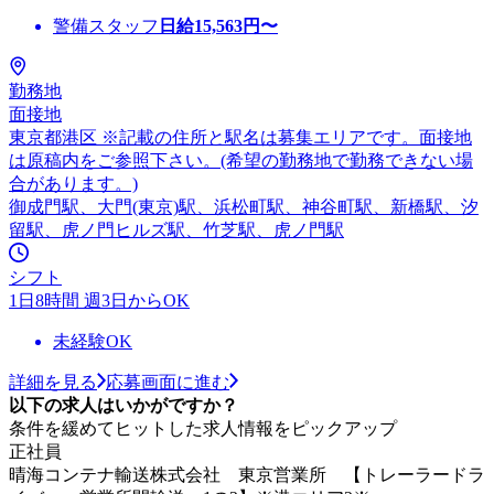
警備スタッフ
日給
15,563
円〜
勤務地
面接地
東京都港区 ※記載の住所と駅名は募集エリアです。面接地
は原稿内をご参照下さい。(希望の勤務地で勤務できない場
合があります。)
御成門駅、大門(東京)駅、浜松町駅、神谷町駅、新橋駅、汐
留駅、虎ノ門ヒルズ駅、竹芝駅、虎ノ門駅
シフト
1日8時間 週3日からOK
未経験OK
詳細を見る
応募画面に進む
以下の求人はいかがですか？
条件を緩めてヒットした求人情報をピックアップ
正社員
晴海コンテナ輸送株式会社 東京営業所 【トレーラードラ