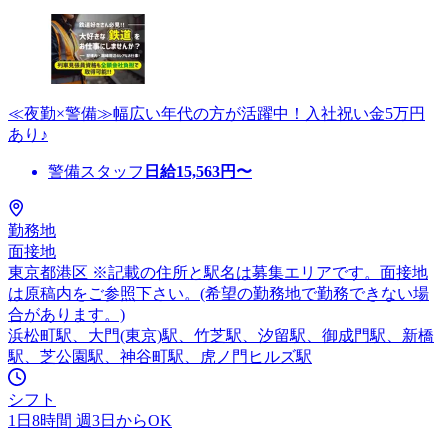
≪夜勤×警備≫幅広い年代の方が活躍中！入社祝い金5万円
あり♪
警備スタッフ
日給
15,563
円〜
勤務地
面接地
東京都港区 ※記載の住所と駅名は募集エリアです。面接地
は原稿内をご参照下さい。(希望の勤務地で勤務できない場
合があります。)
浜松町駅、大門(東京)駅、竹芝駅、汐留駅、御成門駅、新橋
駅、芝公園駅、神谷町駅、虎ノ門ヒルズ駅
シフト
1日8時間 週3日からOK