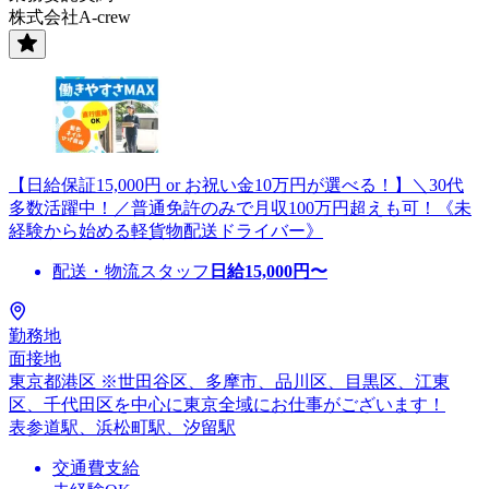
株式会社A-crew
【日給保証15,000円 or お祝い金10万円が選べる！】＼30代
多数活躍中！／普通免許のみで月収100万円超えも可！《未
経験から始める軽貨物配送ドライバー》
配送・物流スタッフ
日給
15,000
円〜
勤務地
面接地
東京都港区 ※世田谷区、多摩市、品川区、目黒区、江東
区、千代田区を中心に東京全域にお仕事がございます！
表参道駅、浜松町駅、汐留駅
交通費支給