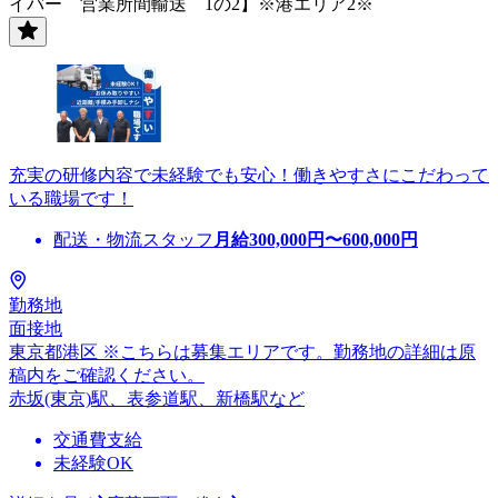
イバー 営業所間輸送 1の2】※港エリア2※
充実の研修内容で未経験でも安心！働きやすさにこだわって
いる職場です！
配送・物流スタッフ
月給
300,000
円〜
600,000
円
勤務地
面接地
東京都港区 ※こちらは募集エリアです。勤務地の詳細は原
稿内をご確認ください。
赤坂(東京)駅、表参道駅、新橋駅など
交通費支給
未経験OK