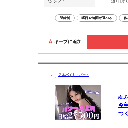
シフト
週1日か
登録制
曜日や時間が選べる
体
キープに追加
アルバイト・パート
株式
今
つ
OK