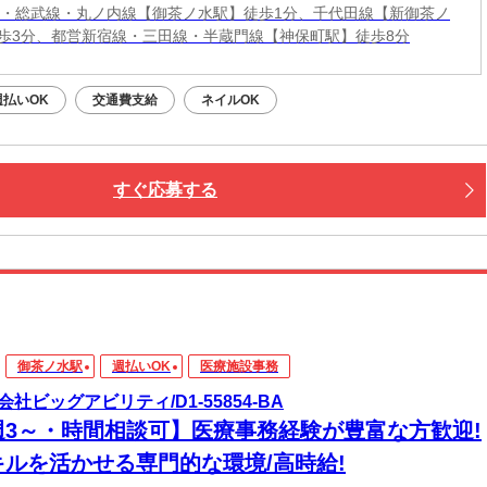
線・総武線・丸ノ内線【御茶ノ水駅】徒歩1分、千代田線【新御茶ノ
歩3分、都営新宿線・三田線・半蔵門線【神保町駅】徒歩8分
週払いOK
交通費支給
ネイルOK
すぐ応募する
御茶ノ水駅
週払いOK
医療施設事務
会社ビッグアビリティ/D1-55854-BA
週3～・時間相談可】医療事務経験が豊富な方歓迎!
キルを活かせる専門的な環境/高時給!