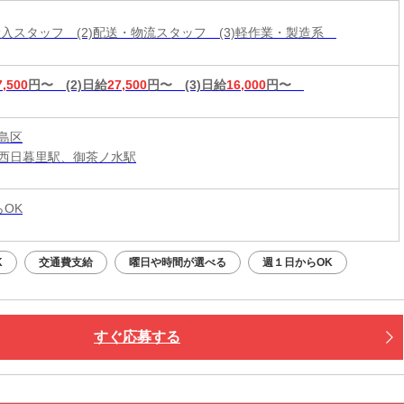
材搬入スタッフ (2)配送・物流スタッフ (3)軽作業・製造系
7,500
円〜
(2)日給
27,500
円〜
(3)日給
16,000
円〜
島区
西日暮里駅、御茶ノ水駅
らOK
K
交通費支給
曜日や時間が選べる
週１日からOK
すぐ応募する