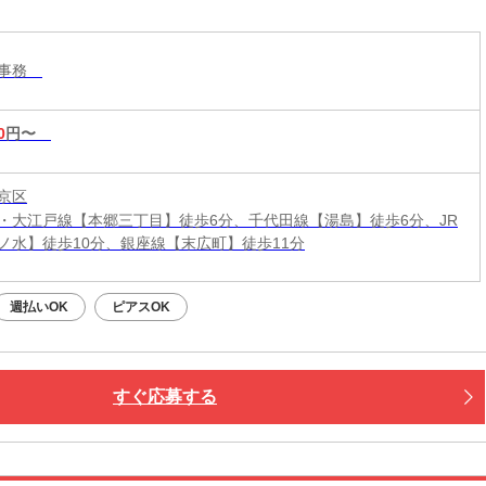
設事務
0
円〜
京区
・大江戸線【本郷三丁目】徒歩6分、千代田線【湯島】徒歩6分、JR
ノ水】徒歩10分、銀座線【末広町】徒歩11分
週払いOK
ピアスOK
すぐ応募する