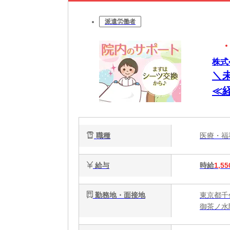
派遣労働者
株式会
＼
≪
な
職種
医療・
給与
時給
1,55
勤務地・面接地
東京都千
御茶ノ水