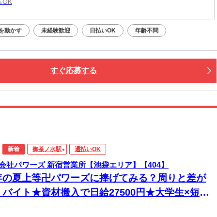
らOK
を動かす
未経験歓迎
日払いOK
年齢不問
すぐ応募する
新着
御茶ノ水駅
週払いOK
会社パワーズ 新宿営業所【池袋エリア】【404】
年の夏上等卍パワーズに捧げてみる？周りと差が
くバイト★資材搬入で日給27500円★大学生×短期
◎