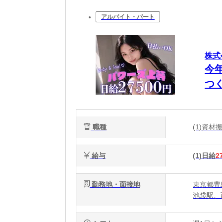
アルバイト・パート
株式
今
つ
OK
職種
(1)資
給与
(1)日給
2
勤務地・面接地
東京都豊
池袋駅、