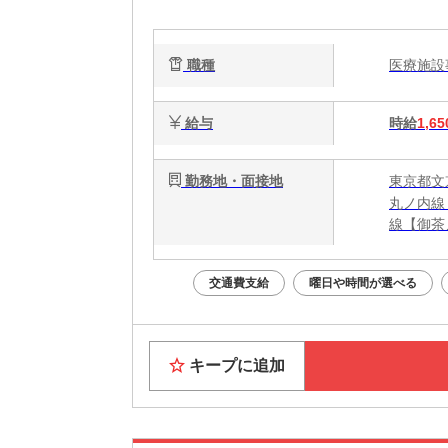
職種
医療施
給与
時給
1,65
勤務地・面接地
東京都文
丸ノ内線
線【御茶
交通費支給
曜日や時間が選べる
キープに追加