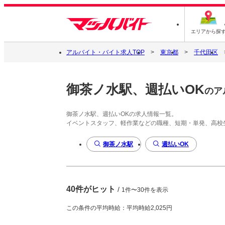
エリアから探
アルバイト・バイト求人TOP
東京都
千代田区
御茶ノ水駅、週払いOK
のア
御茶ノ水駅、週払いOKの求人情報一覧。
イベントスタッフ、軽作業などの職種、短期・単発、高校
御茶ノ水駅
週払いOK
40件がヒット
/
1件〜30件を表示
この条件の平均時給：平均時給2,025円