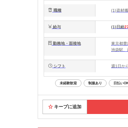
職種
(1)資
給与
(1)日給
2
勤務地・面接地
東京都豊
池袋駅、
シフト
週1日か
未経験歓迎
制服あり
日払いO
キープに追加