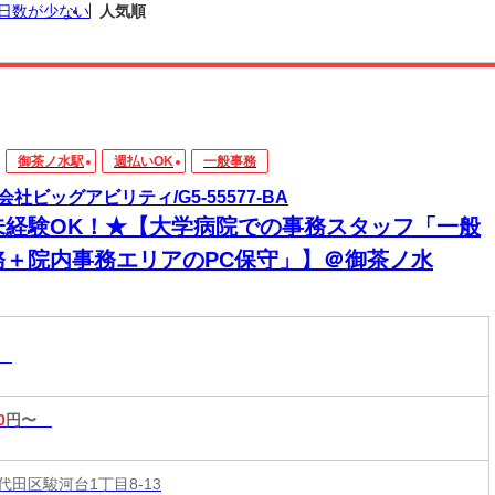
日数が少ない
人気順
御茶ノ水駅
週払いOK
一般事務
会社ビッグアビリティ/G5-55577-BA
未経験OK！★【大学病院での事務スタッフ「一般
務＋院内事務エリアのPC保守」】＠御茶ノ水
務
0
円〜
代田区駿河台1丁目8-13