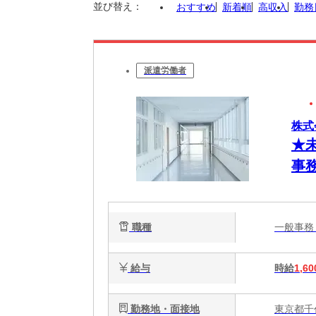
並び替え：
おすすめ
新着順
高収入
勤務
派遣労働者
株式
★
事
職種
一般事
給与
時給
1,60
勤務地・面接地
東京都千