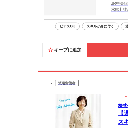
JR中央
水駅】徒
ピアスOK
スキルが身に付く
キープに追加
派遣労働者
株式
【
ス