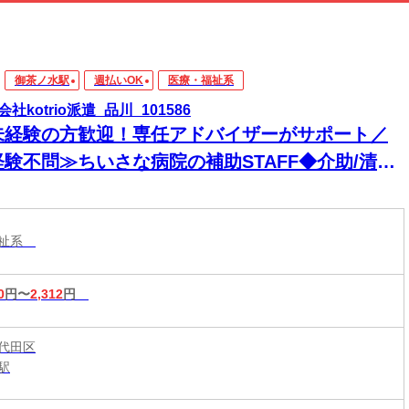
御茶ノ水駅
週払いOK
医療・福祉系
社kotrio派遣_品川_101586
未経験の方歓迎！専任アドバイザーがサポート／
経験不問≫ちいさな病院の補助STAFF◆介助/清掃
ど@御茶ノ水
福祉系
0
円〜
2,312
円
代田区
駅