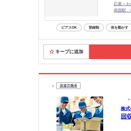
応募～お
両国駅、
ピアスOK
登録制
体を動かす
キープに追加
派遣労働者
株式
回