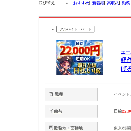
並び替え：
おすすめ
新着順
高収入
勤務
アルバイト・パート
エー
軽
げ
職種
イベン
給与
日給
22,0
勤務地・面接地
東京都墨