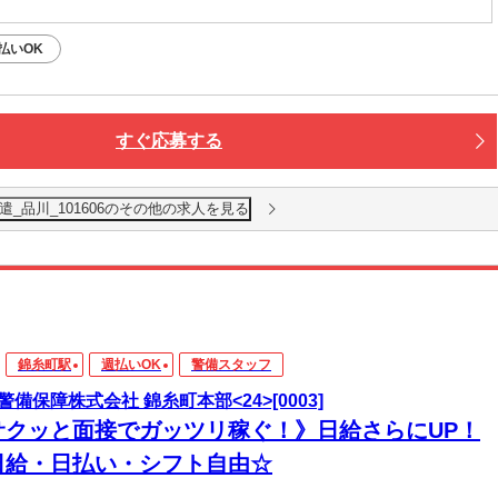
払いOK
すぐ応募する
o派遣_品川_101606のその他の求人を見る
錦糸町駅
週払いOK
警備スタッフ
警備保障株式会社 錦糸町本部<24>[0003]
サクッと面接でガッツリ稼ぐ！》日給さらにUP！
日給・日払い・シフト自由☆