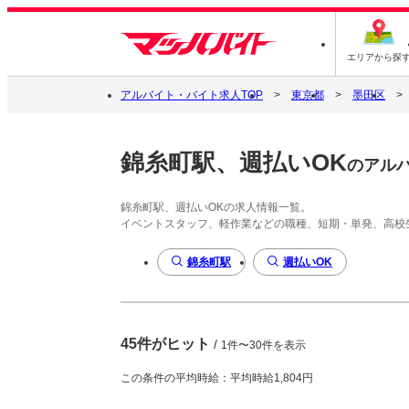
エリアから探
アルバイト・バイト求人TOP
東京都
墨田区
錦糸町駅、週払いOK
のアル
錦糸町駅、週払いOKの求人情報一覧。
イベントスタッフ、軽作業などの職種、短期・単発、高校
錦糸町駅
週払いOK
45件がヒット
/
1件〜30件を表示
この条件の平均時給：平均時給1,804円