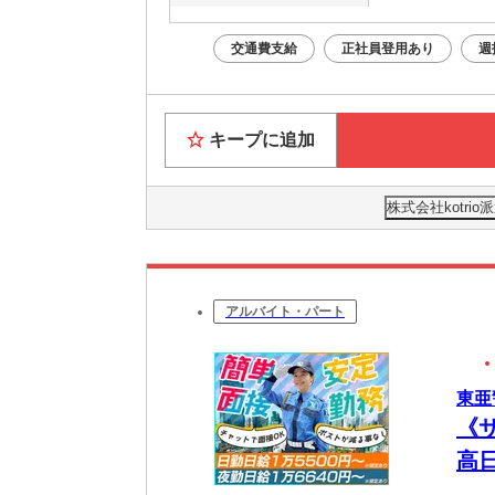
交通費支給
正社員登用あり
週
キープに追加
株式会社kotri
アルバイト・パート
東亜
《
高