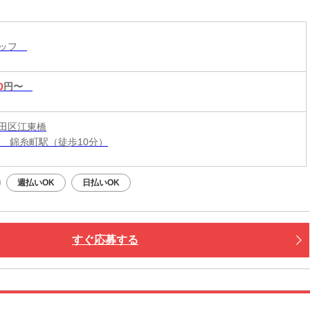
タッフ
0
円〜
田区江東橋
線 錦糸町駅（徒歩10分）
週払いOK
日払いOK
すぐ応募する