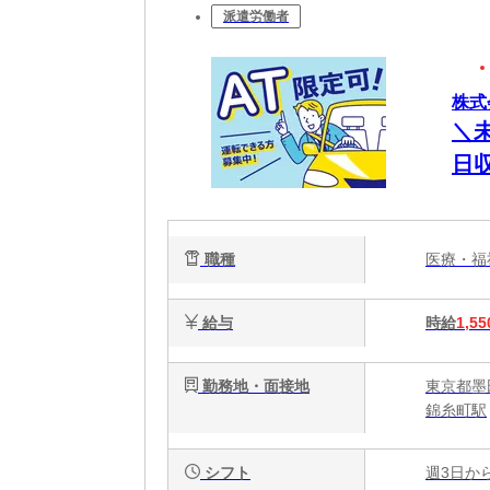
派遣労働者
株式会
＼
日
優
職種
医療・
給与
時給
1,55
勤務地・面接地
東京都墨
錦糸町駅
シフト
週3日か