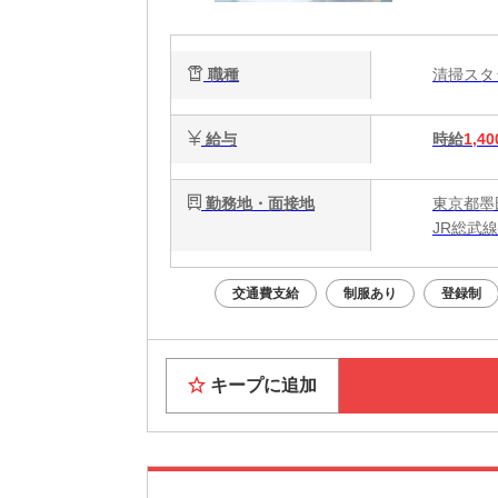
職種
清掃ス
給与
時給
1,40
勤務地・面接地
東京都墨
JR総武
交通費支給
制服あり
登録制
キープに追加