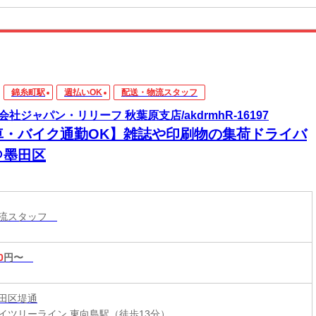
錦糸町駅
週払いOK
配送・物流スタッフ
会社ジャパン・リリーフ 秋葉原支店/akdrmhR-16197
車・バイク通勤OK】雑誌や印刷物の集荷ドライバ
＠墨田区
物流スタッフ
0
円〜
田区堤通
東武スカイツリーライン 東向島駅（徒歩13分）