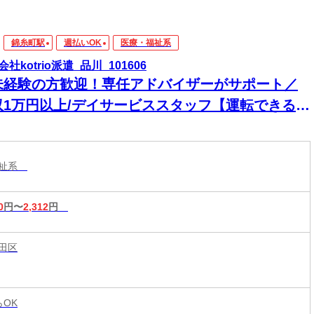
錦糸町駅
週払いOK
医療・福祉系
社kotrio派遣_品川_101606
未経験の方歓迎！専任アドバイザーがサポート／
収1万円以上/デイサービススタッフ【運転できる方
遇】
福祉系
0
円〜
2,312
円
田区
らOK