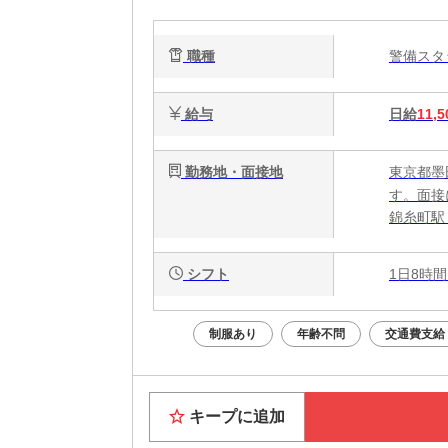
職種
警備ス
給与
日給
11,5
勤務地・面接地
東京都墨
す。面接
錦糸町駅
シフト
1日8時間
制服あり
年齢不問
交通費支給
キープに追加