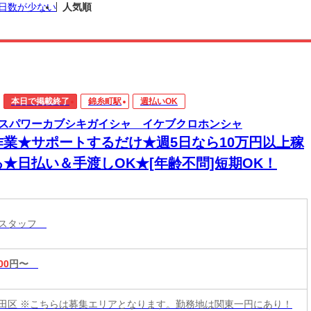
日数が少ない
人気順
本日で掲載終了
錦糸町駅
週払いOK
スパワーカブシキガイシャ イケブクロホンシャ
作業★サポートするだけ★週5日なら10万円以上稼
る★日払い＆手渡しOK★[年齢不問]短期OK！
トスタッフ
00
円〜
田区 ※こちらは募集エリアとなります。勤務地は関東一円にあり！