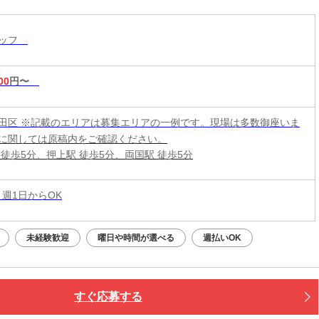
タッフ
00
円〜
田区 ※記載のエリアは募集エリアの一例です。現場は多数御座いま
に関しては原稿内をご確認ください。
 徒歩5分、押上駅 徒歩5分、両国駅 徒歩5分
 週1日からOK
未経験歓迎
曜日や時間が選べる
週払いOK
すぐ応募する