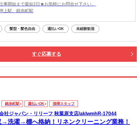
仕事開始まで最短2日★お気軽にお問合せ下さい。
押上駅、錦糸町駅
髪型・髪色自由
週払いOK
未経験歓迎
すぐ応募する
錦糸町駅
週払いOK
清掃スタッフ
会社ジャパン・リリーフ 秋葉原支店/aklwmhR-17044
収→洗濯→棚へ格納！リネンクリーニング業務！