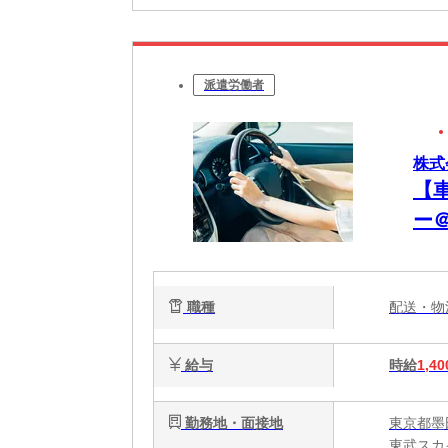
派遣労働者
株式
【
ー
職種
配送・
給与
時給
1,40
勤務地・面接地
東京都墨