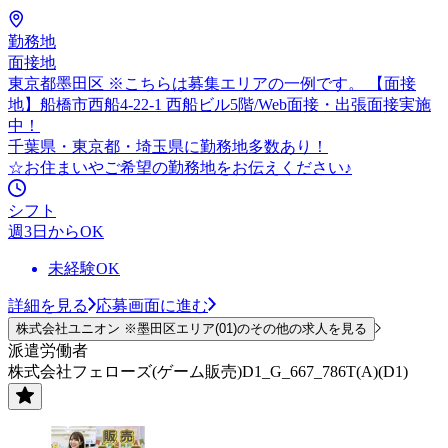
勤務地
面接地
東京都墨田区 ※こちらは募集エリアの一例です。 【面接
地】船橋市西船4-22-1 西船ビル5階/Web面接・出張面接実施
中！
千葉県・東京都・埼玉県に勤務地多数あり！
☆お住まいやご希望の勤務地をお伝えください♪
シフト
週3日からOK
未経験OK
詳細を見る
応募画面に進む
株式会社ユニオン ※墨田区エリア(01)のその他の求人を見る
派遣労働者
株式会社フェローズ(ゲーム販売)D1_G_667_786T(A)(D1)