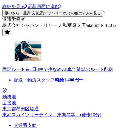
詳細を見る
応募画面に進む
銀のさら・釜寅 文花店(デリバリー)のその他の求人を見る
派遣労働者
株式会社ジャパン・リリーフ 秋葉原支店/akdrmhR-12012
固定ルート＆1日3件で少なめ♪3t車で雑誌のルート配送
配送・物流スタッフ
時給
1,400
円〜
勤務地
面接地
東京都墨田区堤通
東武スカイツリーライン 東向島駅 (徒歩10分)
交通費支給