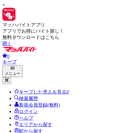
×
マッハバイトアプリ
アプリでお得にバイト探し！
無料ダウンロードはこちら
開く
0
キープ
メニュー
キープした求人を見る
0
検索履歴
新規会員登録(無料)
ログイン
ヘルプ
エリアから探す
駅から探す