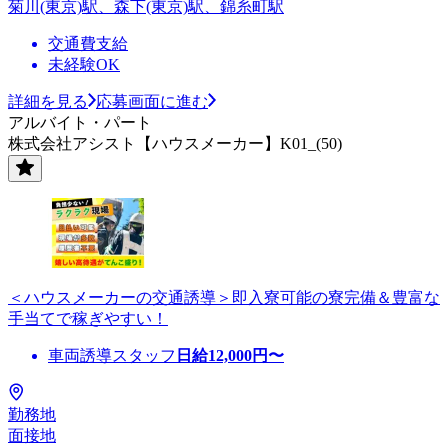
菊川(東京)駅、森下(東京)駅、錦糸町駅
交通費支給
未経験OK
詳細を見る
応募画面に進む
アルバイト・パート
株式会社アシスト【ハウスメーカー】K01_(50)
＜ハウスメーカーの交通誘導＞即入寮可能の寮完備＆豊富な
手当てで稼ぎやすい！
車両誘導スタッフ
日給
12,000
円〜
勤務地
面接地