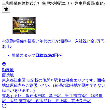
三和警備保障株式会社 亀戸水神駅エリア 列車見張員(夜勤)
≪夜勤×警備≫幅広い年代の方が活躍中！入社祝い金5万円
あり♪
警備スタッフ
日給
15,563
円〜
勤務地
面接地
東京都江東区 ※記載の住所と駅名は募集エリアです。面接
地は原稿内をご参照下さい。(希望の勤務地で勤務できない
場合があります。)
東あずま駅、亀戸水神駅、亀戸駅、平井(東京)駅、錦糸町
駅、大島(東京)駅、西大島駅、押上駅、京成曳舟駅