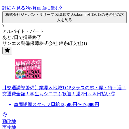
詳細を見る
応募画面に進む
株式会社ジャパン・リリーフ 秋葉原支店/akdrmhR-12012のその他の求
人を見る
アルバイト・パート
あと7日で掲載終了
サンエス警備保障株式会社 錦糸町支社(1)
【交通誘導警備】業界＆地域TOPクラスの超・厚・待・遇！
交通費全額！学生もシニアも歓迎！週2日～＆日払い◎
車両誘導スタッフ
日給
13,500
円〜
17,000
円
勤務地
面接地