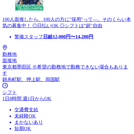
100人面接したら、100人の方に"採用"って―。そのくらい本
気の募集中！ ◎日払いOK ◎シフトは”超"自由
警備スタッフ
日給
12,000
円〜
14,200
円
勤務地
面接地
東京都墨田区 ※希望の勤務地で勤務できない場合もありま
す
錦糸町駅、押上駅、両国駅
シフト
1日8時間 週1日からOK
交通費支給
未経験OK
まかないあり
短期OK