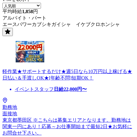
平均時給
1,858
円
アルバイト・パート
エースパワーカブシキガイシャ イケブクロホンシャ
軽作業★サポートするだけ★週5日なら10万円以上稼げる★
日払い＆手渡しOK★[年齢不問]短期OK！
イベントスタッフ
日給
22,000
円〜
勤務地
面接地
東京都墨田区 ※こちらは募集エリアとなります。勤務地は
関東一円にあり！応募～お仕事開始まで最短2日★お気軽に
お問合せ下さい。