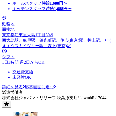
ホールスタッフ
時給
1,688
円〜
キッチンスタッフ
時給
1,688
円〜
勤務地
面接地
東京都江東区大島1丁目30-9
西大島駅、亀戸駅、錦糸町駅、住吉(東京)駅、押上駅、とう
きょうスカイツリー駅、森下(東京)駅
シフト
1日3時間 週2日からOK
交通費支給
未経験OK
詳細を見る
応募画面に進む
派遣労働者
株式会社ジャパン・リリーフ 秋葉原支店/aklwmhR-17044