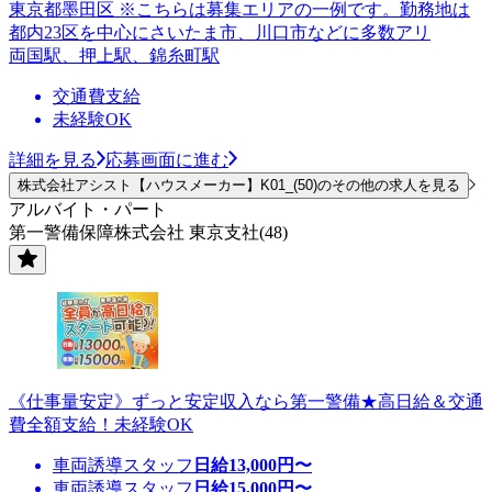
東京都墨田区 ※こちらは募集エリアの一例です。勤務地は
都内23区を中心にさいたま市、川口市などに多数アリ
両国駅、押上駅、錦糸町駅
交通費支給
未経験OK
詳細を見る
応募画面に進む
株式会社アシスト【ハウスメーカー】K01_(50)のその他の求人を見る
アルバイト・パート
第一警備保障株式会社 東京支社(48)
《仕事量安定》ずっと安定収入なら第一警備★高日給＆交通
費全額支給！未経験OK
車両誘導スタッフ
日給
13,000
円〜
車両誘導スタッフ
日給
15,000
円〜