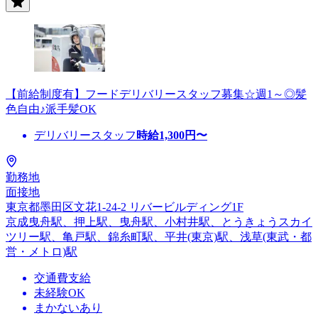
【前給制度有】フードデリバリースタッフ募集☆週1～◎髪
色自由♪派手髪OK
デリバリースタッフ
時給
1,300
円〜
勤務地
面接地
東京都墨田区文花1-24-2 リバービルディング1F
京成曳舟駅、押上駅、曳舟駅、小村井駅、とうきょうスカイ
ツリー駅、亀戸駅、錦糸町駅、平井(東京)駅、浅草(東武・都
営・メトロ)駅
交通費支給
未経験OK
まかないあり