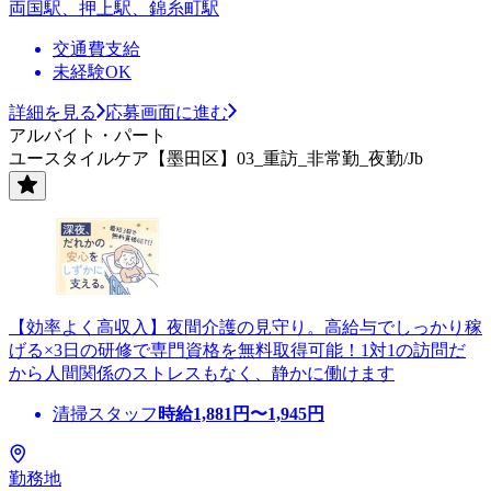
両国駅、押上駅、錦糸町駅
交通費支給
未経験OK
詳細を見る
応募画面に進む
アルバイト・パート
ユースタイルケア【墨田区】03_重訪_非常勤_夜勤/Jb
【効率よく高収入】夜間介護の見守り。高給与でしっかり稼
げる×3日の研修で専門資格を無料取得可能！1対1の訪問だ
から人間関係のストレスもなく、静かに働けます
清掃スタッフ
時給
1,881
円〜
1,945
円
勤務地