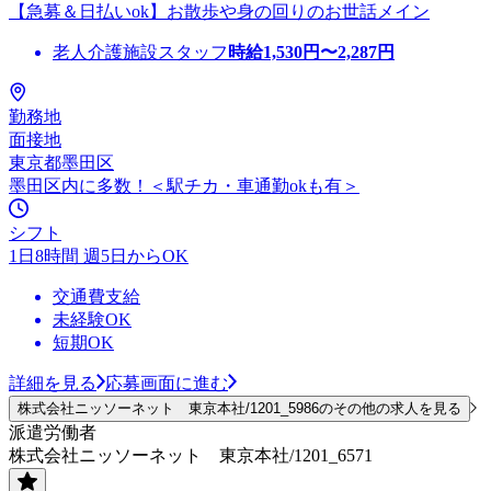
【急募＆日払いok】お散歩や身の回りのお世話メイン
老人介護施設スタッフ
時給
1,530
円〜
2,287
円
勤務地
面接地
東京都墨田区
墨田区内に多数！＜駅チカ・車通勤okも有＞
シフト
1日8時間 週5日からOK
交通費支給
未経験OK
短期OK
詳細を見る
応募画面に進む
株式会社ニッソーネット 東京本社/1201_5986のその他の求人を見る
派遣労働者
株式会社ニッソーネット 東京本社/1201_6571