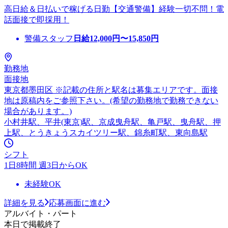
高日給＆日払いで稼げる日勤【交通警備】経験一切不問！電
話面接で即採用！
警備スタッフ
日給
12,000
円〜
15,850
円
勤務地
面接地
東京都墨田区 ※記載の住所と駅名は募集エリアです。面接
地は原稿内をご参照下さい。(希望の勤務地で勤務できない
場合があります。)
小村井駅、平井(東京)駅、京成曳舟駅、亀戸駅、曳舟駅、押
上駅、とうきょうスカイツリー駅、錦糸町駅、東向島駅
シフト
1日8時間 週3日からOK
未経験OK
詳細を見る
応募画面に進む
アルバイト・パート
本日で掲載終了