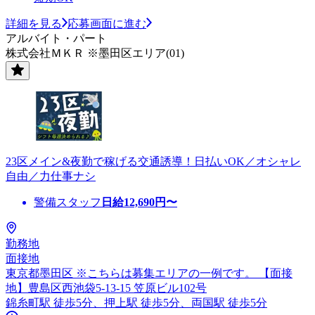
詳細を見る
応募画面に進む
アルバイト・パート
株式会社ＭＫＲ ※墨田区エリア(01)
23区メイン&夜勤で稼げる交通誘導！日払いOK／オシャレ
自由／力仕事ナシ
警備スタッフ
日給
12,690
円〜
勤務地
面接地
東京都墨田区 ※こちらは募集エリアの一例です。 【面接
地】豊島区西池袋5-13-15 笠原ビル102号
錦糸町駅 徒歩5分、押上駅 徒歩5分、両国駅 徒歩5分