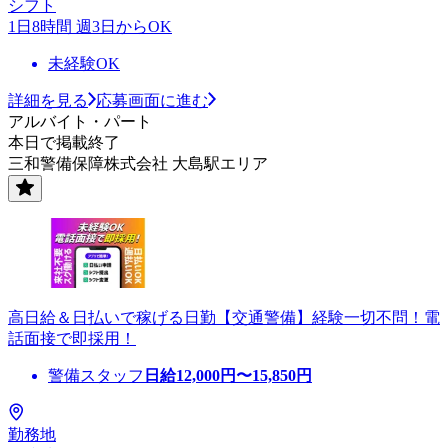
シフト
1日8時間 週3日からOK
未経験OK
詳細を見る
応募画面に進む
アルバイト・パート
本日で掲載終了
三和警備保障株式会社 大島駅エリア
高日給＆日払いで稼げる日勤【交通警備】経験一切不問！電
話面接で即採用！
警備スタッフ
日給
12,000
円〜
15,850
円
勤務地