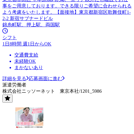
事をご用意しております。できる限りご希望に合わせられる
よう考慮をいたします。【面接地】東京都新宿区歌舞伎町1-
2-2 新宿サブナードビル
錦糸町駅、押上駅、両国駅
シフト
1日8時間 週1日からOK
交通費支給
未経験OK
まかないあり
詳細を見る
応募画面に進む
派遣労働者
株式会社ニッソーネット 東京本社/1201_5986