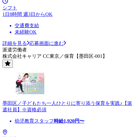
シフト
1日8時間 週3日からOK
交通費支給
未経験OK
詳細を見る
応募画面に進む
派遣労働者
株式会社キャリア CC東京／保育【墨田区-001】
墨田区／子どもたち一人ひとりに寄り添う保育を実践♪【派
遣社員】※資格必須
幼児教育スタッフ
時給
1,920
円〜