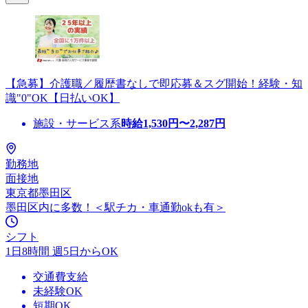
【急募】介護職／履歴書なしで即応募＆スグ開始！経験・知
識"0"OK【日払いOK】
施設・サービス系
時給
1,530
円〜
2,287
円
勤務地
面接地
東京都墨田区
墨田区内に多数！＜駅チカ・車通勤okも有＞
シフト
1日8時間 週5日からOK
交通費支給
未経験OK
短期OK