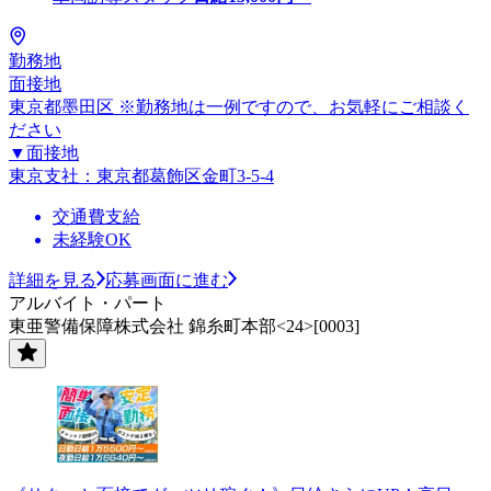
勤務地
面接地
東京都墨田区 ※勤務地は一例ですので、お気軽にご相談く
ださい
▼面接地
東京支社：東京都葛飾区金町3-5-4
交通費支給
未経験OK
詳細を見る
応募画面に進む
アルバイト・パート
東亜警備保障株式会社 錦糸町本部<24>[0003]