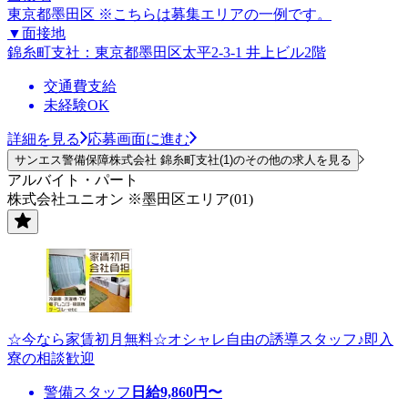
東京都墨田区 ※こちらは募集エリアの一例です。
▼面接地
錦糸町支社：東京都墨田区太平2-3-1 井上ビル2階
交通費支給
未経験OK
詳細を見る
応募画面に進む
サンエス警備保障株式会社 錦糸町支社(1)のその他の求人を見る
アルバイト・パート
株式会社ユニオン ※墨田区エリア(01)
☆今なら家賃初月無料☆オシャレ自由の誘導スタッフ♪即入
寮の相談歓迎
警備スタッフ
日給
9,860
円〜