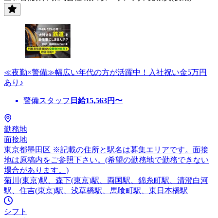
≪夜勤×警備≫幅広い年代の方が活躍中！入社祝い金5万円
あり♪
警備スタッフ
日給
15,563
円〜
勤務地
面接地
東京都墨田区 ※記載の住所と駅名は募集エリアです。面接
地は原稿内をご参照下さい。(希望の勤務地で勤務できない
場合があります。)
菊川(東京)駅、森下(東京)駅、両国駅、錦糸町駅、清澄白河
駅、住吉(東京)駅、浅草橋駅、馬喰町駅、東日本橋駅
シフト