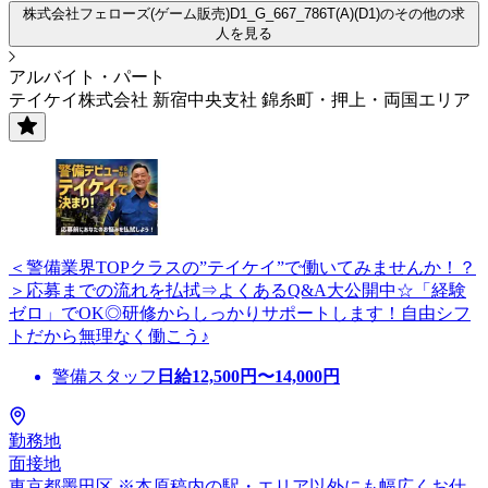
株式会社フェローズ(ゲーム販売)D1_G_667_786T(A)(D1)のその他の求
人を見る
アルバイト・パート
テイケイ株式会社 新宿中央支社 錦糸町・押上・両国エリア
＜警備業界TOPクラスの”テイケイ”で働いてみませんか！？
＞応募までの流れを払拭⇒よくあるQ&A大公開中☆「経験
ゼロ」でOK◎研修からしっかりサポートします！自由シフ
トだから無理なく働こう♪
警備スタッフ
日給
12,500
円〜
14,000
円
勤務地
面接地
東京都墨田区 ※本原稿内の駅・エリア以外にも幅広くお仕