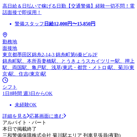
高日給＆日払いで稼げる日勤【交通警備】経験一切不問！電
話面接で即採用！
警備スタッフ
日給
12,000
円〜
15,850
円
勤務地
面接地
東京都墨田区錦糸2-14-3 錦糸町第6秦ビル2F
錦糸町駅、本所吾妻橋駅、とうきょうスカイツリー駅、押上
駅、両国駅、亀戸駅、浅草(東武・都営・メトロ)駅、菊川(東
京)駅、住吉(東京)駅
シフト
1日8時間 週3日からOK
未経験OK
詳細を見る
応募画面に進む
アルバイト・パート
本日で掲載終了
三和警備保障株式会社 菊川駅エリア 列車見張員(夜勤)