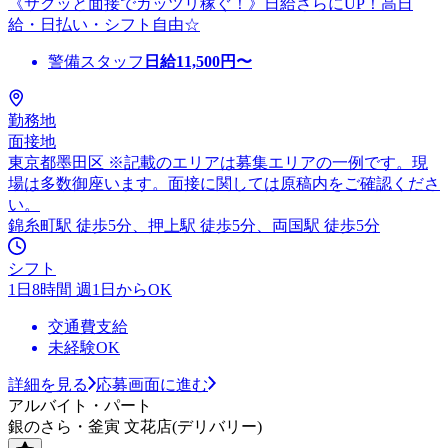
《サクッと面接でガッツリ稼ぐ！》日給さらにUP！高日
給・日払い・シフト自由☆
警備スタッフ
日給
11,500
円〜
勤務地
面接地
東京都墨田区 ※記載のエリアは募集エリアの一例です。現
場は多数御座います。面接に関しては原稿内をご確認くださ
い。
錦糸町駅 徒歩5分、押上駅 徒歩5分、両国駅 徒歩5分
シフト
1日8時間 週1日からOK
交通費支給
未経験OK
詳細を見る
応募画面に進む
アルバイト・パート
銀のさら・釜寅 文花店(デリバリー)