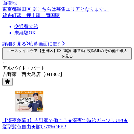
面接地
東京都墨田区 ※こちらは募集エリアとなります。
錦糸町駅、押上駅、両国駅
交通費支給
未経験OK
詳細を見る
応募画面に進む
ユースタイルケア【墨田区】03_重訪_非常勤_夜勤/Jbのその他の求人
を見る
アルバイト・パート
吉野家 西大島店【041362】
【深夜急募!!】吉野家で働こう★深夜で時給ガッツリUP!★
髪型髪色自由★賄い70%OFF!!