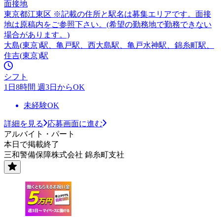
面接地
東京都江東区 ※記載の住所と駅名は募集エリアです。面接
地は原稿内をご参照下さい。(希望の勤務地で勤務できない
場合があります。)
大島(東京)駅、亀戸駅、西大島駅、亀戸水神駅、錦糸町駅、
住吉(東京)駅
シフト
1日8時間 週3日からOK
未経験OK
詳細を見る
応募画面に進む
アルバイト・パート
本日で掲載終了
三和警備保障株式会社 錦糸町支社