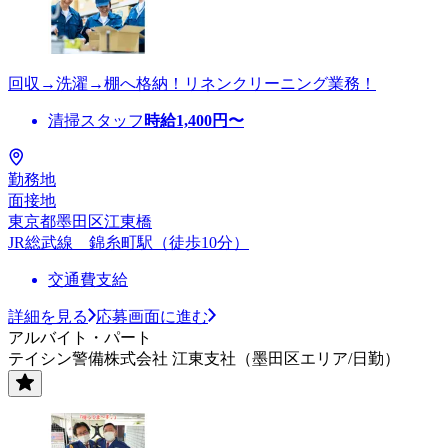
回収→洗濯→棚へ格納！リネンクリーニング業務！
清掃スタッフ
時給
1,400
円〜
勤務地
面接地
東京都墨田区江東橋
JR総武線 錦糸町駅（徒歩10分）
交通費支給
詳細を見る
応募画面に進む
アルバイト・パート
テイシン警備株式会社 江東支社（墨田区エリア/日勤）