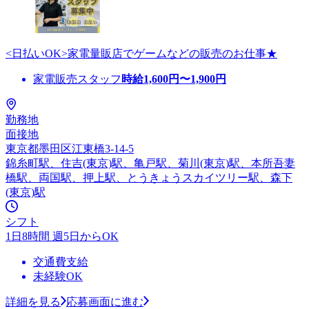
<日払いOK>家電量販店でゲームなどの販売のお仕事★
家電販売スタッフ
時給
1,600
円〜
1,900
円
勤務地
面接地
東京都墨田区江東橋3-14-5
錦糸町駅、住吉(東京)駅、亀戸駅、菊川(東京)駅、本所吾妻
橋駅、両国駅、押上駅、とうきょうスカイツリー駅、森下
(東京)駅
シフト
1日8時間 週5日からOK
交通費支給
未経験OK
詳細を見る
応募画面に進む