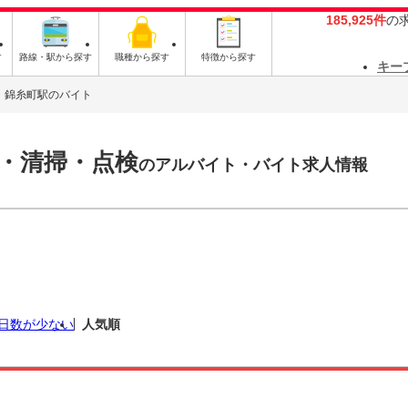
185,925件
の
す
路線・駅から探す
職種から探す
特徴から探す
キー
錦糸町駅のバイト
・清掃・点検
のアルバイト・バイト求人情報
日数が少ない
人気順