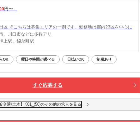
00
円〜
田区 ※こちらは募集エリアの一例です。勤務地は都内23区を中心に
市、川口市などに多数アリ
押上駅、錦糸町駅
らOK
曜日や時間が選べる
日払いOK
制服あり
すぐ応募する
交通/土木】K01_(50)のその他の求人を見る