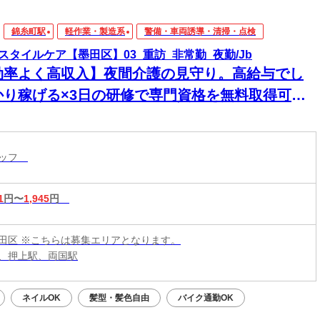
錦糸町駅
軽作業・製造系
警備・車両誘導・清掃・点検
スタイルケア【墨田区】03_重訪_非常勤_夜勤/Jb
効率よく高収入】夜間介護の見守り。高給与でし
かり稼げる×3日の研修で専門資格を無料取得可
！1対1の訪問だから人間関係のストレスもなく、
かに働けます
タッフ
1
円〜
1,945
円
田区 ※こちらは募集エリアとなります。
、押上駅、両国駅
ネイルOK
髪型・髪色自由
バイク通勤OK