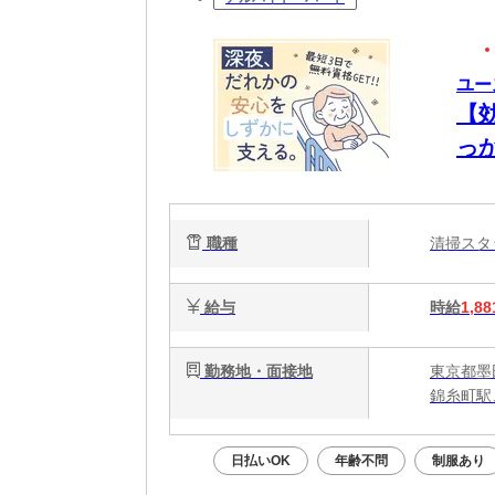
ユー
【
っ
能
静
職種
清掃ス
給与
時給
1,88
勤務地・面接地
東京都墨
錦糸町駅
日払いOK
年齢不問
制服あり