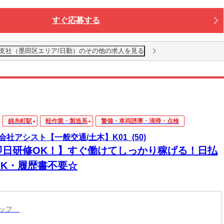
すぐ応募する
東支社（墨田区エリア/日勤）のその他の求人を見る
錦糸町駅
軽作業・製造系
警備・車両誘導・清掃・点検
会社アシスト【一般交通/土木】K01_(50)
即日研修OK！】すぐ働けてしっかり稼げる！日払
OK・履歴書不要☆
タッフ