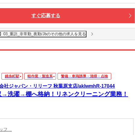
すぐ応募する
03_重訪_非常勤_夜勤/Jbのその他の求人を見る
錦糸町駅
軽作業・製造系
警備・車両誘導・清掃・点検
会社ジャパン・リリーフ 秋葉原支店/aklwmhR-17044
収→洗濯→棚へ格納！リネンクリーニング業務！
タッフ