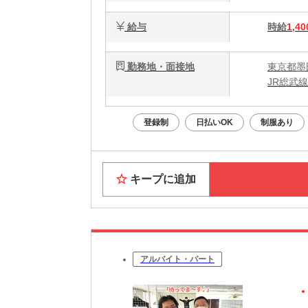
給与
時給
1,40
勤務地・面接地
東京都墨
JR総武
登録制
日払いOK
制服あり
キープに追加
アルバイト・パート