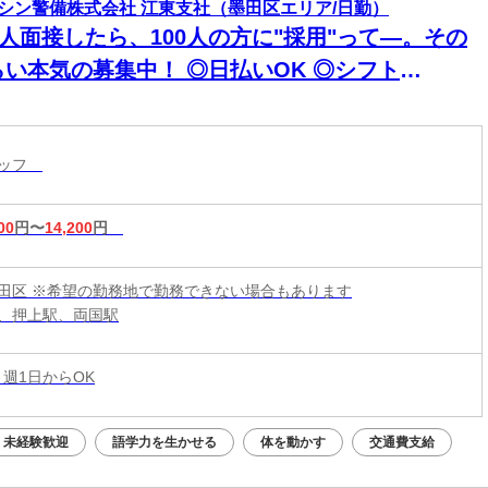
シン警備株式会社 江東支社（墨田区エリア/日勤）
0人面接したら、100人の方に"採用"って―。その
らい本気の募集中！ ◎日払いOK ◎シフト
超"自由
タッフ
00
円〜
14,200
円
田区 ※希望の勤務地で勤務できない場合もあります
、押上駅、両国駅
 週1日からOK
未経験歓迎
語学力を生かせる
体を動かす
交通費支給