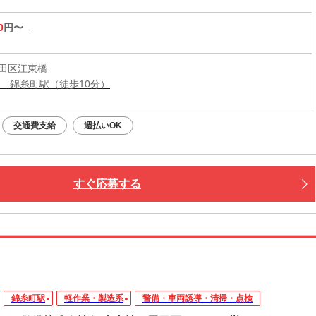
0
円〜
田区江東橋
線 錦糸町駅（徒歩10分）
交通費支給
週払いOK
すぐ応募する
錦糸町駅
軽作業・製造系
警備・車両誘導・清掃・点検