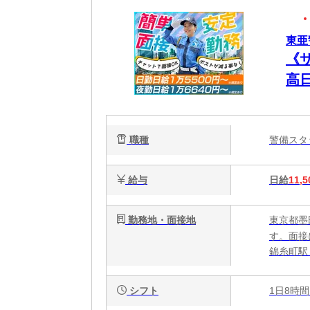
東亜
《
高
職種
警備ス
給与
日給
11,5
勤務地・面接地
東京都墨
す。面接
錦糸町駅
シフト
1日8時間