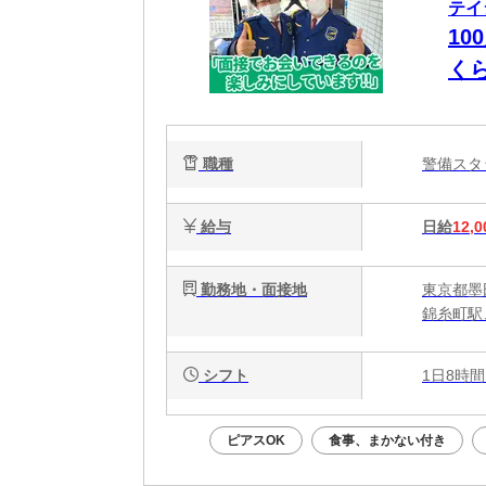
テイ
10
く
は”
職種
警備ス
給与
日給
12,0
勤務地・面接地
東京都墨
錦糸町駅
シフト
1日8時間
ピアスOK
食事、まかない付き