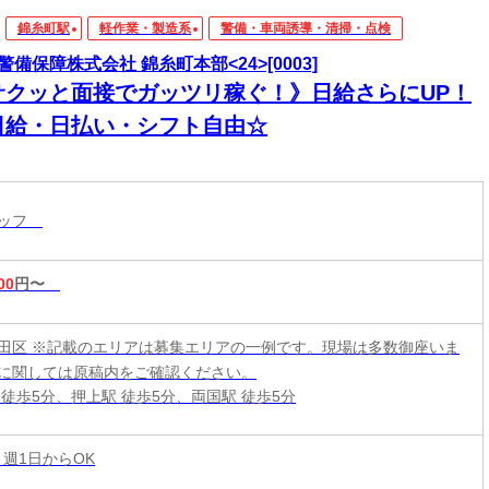
錦糸町駅
軽作業・製造系
警備・車両誘導・清掃・点検
警備保障株式会社 錦糸町本部<24>[0003]
サクッと面接でガッツリ稼ぐ！》日給さらにUP！
日給・日払い・シフト自由☆
タッフ
00
円〜
田区 ※記載のエリアは募集エリアの一例です。現場は多数御座いま
に関しては原稿内をご確認ください。
 徒歩5分、押上駅 徒歩5分、両国駅 徒歩5分
 週1日からOK