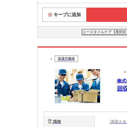
キープに追加
ユースタイルケア【墨田区】
派遣労働者
株式
回
職種
清掃ス