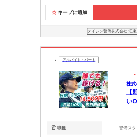
キープに追加
テイシン警備株式会社 江
アルバイト・パート
株式
【
い
職種
警備ス