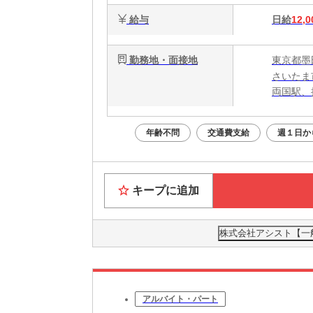
給与
日給
12,0
勤務地・面接地
東京都墨
さいたま
両国駅、
年齢不問
交通費支給
週１日か
キープに追加
株式会社アシスト【一般
アルバイト・パート