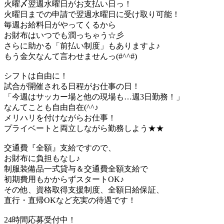
火曜〆翌週水曜日がお支払い日っ！
火曜日までの申請で翌週水曜日に受け取り可能！
毎週お給料日がやってくるから
お財布はいつでも潤っちゃう☆彡
さらに助かる「前払い制度」もありますよ♪
もう金欠なんて言わせませんっ(#^^#)
シフトは自由に！
試合が開催される日程がお仕事の日！
「今週はサッカー場と他の現場も…週3日勤務！」
なんてことも自由自在(^^♪
メリハリを付けながらお仕事！
プライベートと両立しながら勤務しよう★★
交通費『全額』支給ですので、
お財布に負担もなし♪
制服装備品一式貸与＆交通費全額支給で
初期費用もかからずスタートOK♪
その他、資格取得支援制度、全額日給保証、
直行・直帰OKなど充実の待遇です！
24時間応募受付中！