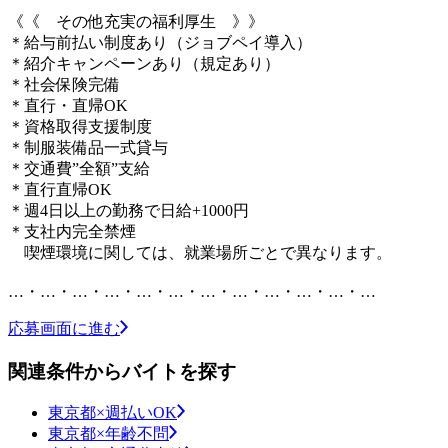
《《 その他充実の福利厚生 》》
＊給与前払い制度あり（ジョブペイ導入）
＊紹介キャンペーンあり（規定あり）
＊社会保険完備
＊直行・直帰OK
＊資格取得支援制度
＊制服装備品一式貸与
＊交通費”全額”支給
＊直行直帰OK
＊週4日以上の勤務で日給+1000円
＊支社内完全禁煙
喫煙環境に関しては、就業場所ごとで異なります。
…・…・…・…・…・…・…・…・…・…・…・…
応募画面に進む
関連条件からバイトを探す
東京都×週払いOK
東京都×年齢不問