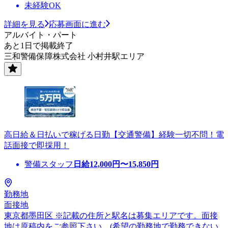
未経験OK
詳細を見る
応募画面に進む
アルバイト・パート
あと1日で掲載終了
三和警備保障株式会社 小村井駅エリア
高日給＆日払いで稼げる日勤【交通警備】経験一切不問！電
話面接で即採用！
警備スタッフ
日給
12,000
円〜
15,850
円
勤務地
面接地
東京都墨田区 ※記載の住所と駅名は募集エリアです。面接
地は原稿内をご参照下さい。(希望の勤務地で勤務できない