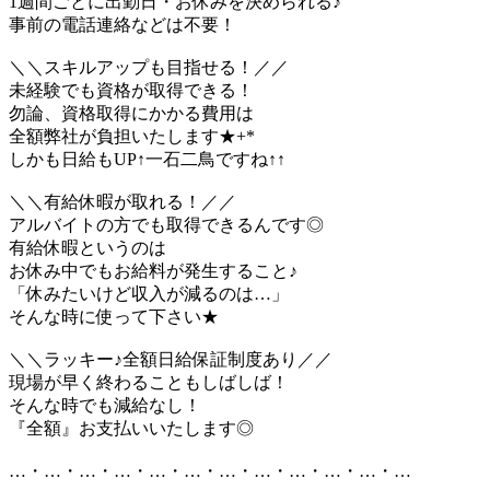
1週間ごとに出勤日・お休みを決められる♪
事前の電話連絡などは不要！
＼＼スキルアップも目指せる！／／
未経験でも資格が取得できる！
勿論、資格取得にかかる費用は
全額弊社が負担いたします★+*
しかも日給もUP↑一石二鳥ですね↑↑
＼＼有給休暇が取れる！／／
アルバイトの方でも取得できるんです◎
有給休暇というのは
お休み中でもお給料が発生すること♪
「休みたいけど収入が減るのは…」
そんな時に使って下さい★
＼＼ラッキー♪全額日給保証制度あり／／
現場が早く終わることもしばしば！
そんな時でも減給なし！
『全額』お支払いいたします◎
…・…・…・…・…・…・…・…・…・…・…・…