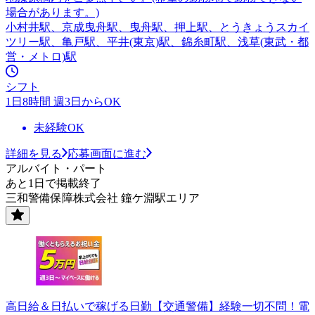
場合があります。)
小村井駅、京成曳舟駅、曳舟駅、押上駅、とうきょうスカイ
ツリー駅、亀戸駅、平井(東京)駅、錦糸町駅、浅草(東武・都
営・メトロ)駅
シフト
1日8時間 週3日からOK
未経験OK
詳細を見る
応募画面に進む
アルバイト・パート
あと1日で掲載終了
三和警備保障株式会社 鐘ケ淵駅エリア
高日給＆日払いで稼げる日勤【交通警備】経験一切不問！電