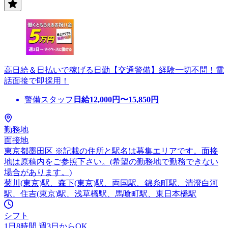
高日給＆日払いで稼げる日勤【交通警備】経験一切不問！電
話面接で即採用！
警備スタッフ
日給
12,000
円〜
15,850
円
勤務地
面接地
東京都墨田区 ※記載の住所と駅名は募集エリアです。面接
地は原稿内をご参照下さい。(希望の勤務地で勤務できない
場合があります。)
菊川(東京)駅、森下(東京)駅、両国駅、錦糸町駅、清澄白河
駅、住吉(東京)駅、浅草橋駅、馬喰町駅、東日本橋駅
シフト
1日8時間 週3日からOK