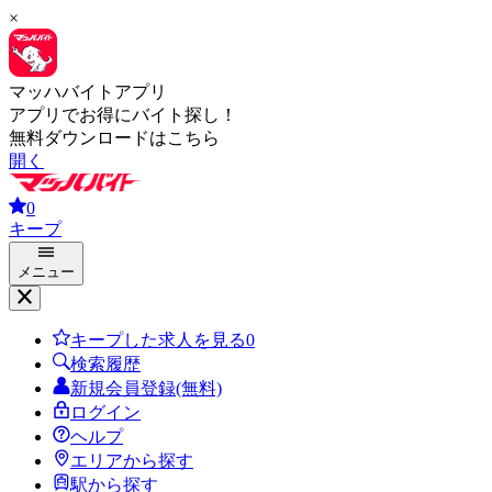
×
マッハバイトアプリ
アプリでお得にバイト探し！
無料ダウンロードはこちら
開く
0
キープ
メニュー
キープした求人を見る
0
検索履歴
新規会員登録(無料)
ログイン
ヘルプ
エリアから探す
駅から探す