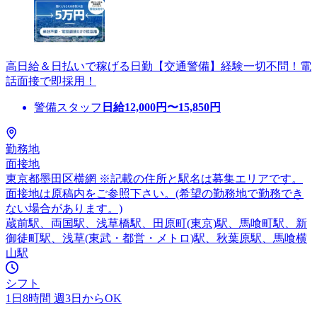
高日給＆日払いで稼げる日勤【交通警備】経験一切不問！電
話面接で即採用！
警備スタッフ
日給
12,000
円〜
15,850
円
勤務地
面接地
東京都墨田区横網 ※記載の住所と駅名は募集エリアです。
面接地は原稿内をご参照下さい。(希望の勤務地で勤務でき
ない場合があります。)
蔵前駅、両国駅、浅草橋駅、田原町(東京)駅、馬喰町駅、新
御徒町駅、浅草(東武・都営・メトロ)駅、秋葉原駅、馬喰横
山駅
シフト
1日8時間 週3日からOK