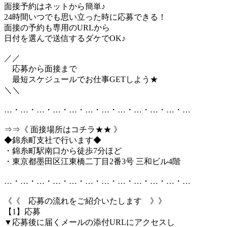
面接予約はネットから簡単♪
24時間いつでも思い立った時に応募できる！
面接の予約も専用のURLから
日付を選んで送信するダケでOK♪
／／
応募から面接まで
最短スケジュールでお仕事GETしよう★
＼＼
…・…・…・…・…・…・…・…・…・…・…・…
⇒⇒《 面接場所はコチラ★★ 》
◆錦糸町支社で行います◆
・錦糸町駅南口から徒歩7分ほど
・東京都墨田区江東橋二丁目2番3号 三和ビル4階
…・…・…・…・…・…・…・…・…・…・…・…
《《 応募の流れをご紹介いたします 》》
【1】応募
▼応募後に届くメールの添付URLにアクセスし