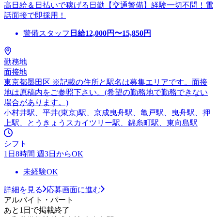
高日給＆日払いで稼げる日勤【交通警備】経験一切不問！電
話面接で即採用！
警備スタッフ
日給
12,000
円〜
15,850
円
勤務地
面接地
東京都墨田区 ※記載の住所と駅名は募集エリアです。面接
地は原稿内をご参照下さい。(希望の勤務地で勤務できない
場合があります。)
小村井駅、平井(東京)駅、京成曳舟駅、亀戸駅、曳舟駅、押
上駅、とうきょうスカイツリー駅、錦糸町駅、東向島駅
シフト
1日8時間 週3日からOK
未経験OK
詳細を見る
応募画面に進む
アルバイト・パート
あと1日で掲載終了