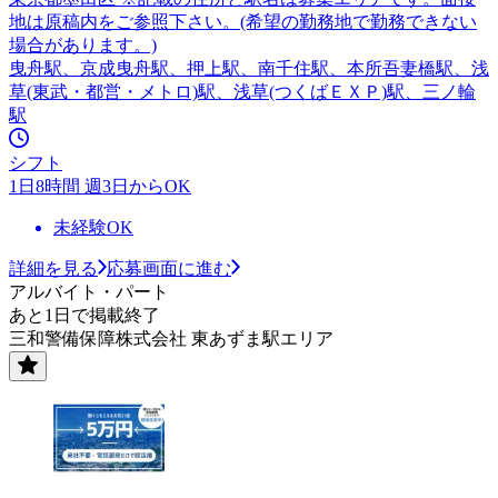
地は原稿内をご参照下さい。(希望の勤務地で勤務できない
場合があります。)
曳舟駅、京成曳舟駅、押上駅、南千住駅、本所吾妻橋駅、浅
草(東武・都営・メトロ)駅、浅草(つくばＥＸＰ)駅、三ノ輪
駅
シフト
1日8時間 週3日からOK
未経験OK
詳細を見る
応募画面に進む
アルバイト・パート
あと1日で掲載終了
三和警備保障株式会社 東あずま駅エリア