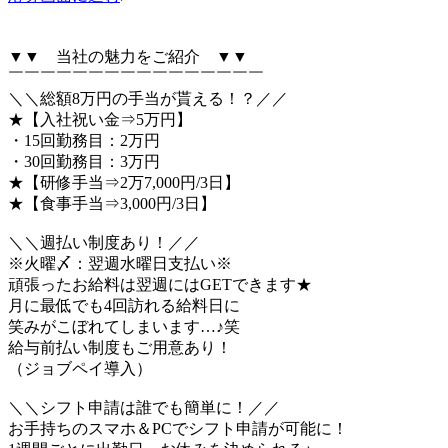
▼▼ 当社の魅力をご紹介 ▼▼
￣￣￣￣￣￣￣￣￣￣￣￣￣￣￣￣
＼＼総額8万円の手当が貰える！？／／
★【入社祝い金⇒5万円】
・15回勤務目：2万円
・30回勤務目：3万円
★【研修手当⇒2万7,000円/3日】
★【食事手当⇒3,000円/3日】
＼＼週払い制度あり！／／
※火曜〆：翌週水曜日支払い※
頑張ったお給料は翌週にはGETできます★
月に最低でも4回訪れる給料日に
笑みがこぼれてしまいます…♪笑
給与前払い制度もご用意あり！
（ジョブペイ導入）
＼＼シフト申請は誰でも簡単に！／／
お手持ちのスマホ＆PCでシフト申請が可能に！