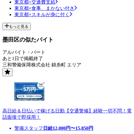
東京都×交通費支給
東京都×食事、まかない付き
東京都×スキルが身に付く
もっと見る
墨田区の似たバイト
アルバイト・パート
あと1日で掲載終了
三和警備保障株式会社 錦糸町 エリア
高日給＆日払いで稼げる日勤【交通警備】経験一切不問！電
話面接で即採用！
警備スタッフ
日給
12,000
円〜
15,850
円