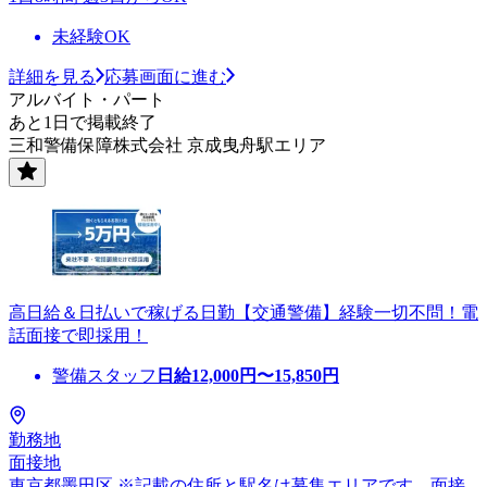
未経験OK
詳細を見る
応募画面に進む
アルバイト・パート
あと1日で掲載終了
三和警備保障株式会社 京成曳舟駅エリア
高日給＆日払いで稼げる日勤【交通警備】経験一切不問！電
話面接で即採用！
警備スタッフ
日給
12,000
円〜
15,850
円
勤務地
面接地
東京都墨田区 ※記載の住所と駅名は募集エリアです。面接