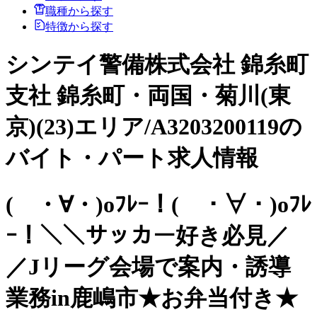
職種から探す
特徴から探す
シンテイ警備株式会社 錦糸町
支社 錦糸町・両国・菊川(東
京)(23)エリア/A3203200119の
バイト・パート求人情報
( ・∀・)oﾌﾚｰ！( ・∀・)oﾌﾚ
ｰ！＼＼サッカー好き必見／
／Jリーグ会場で案内・誘導
業務in鹿嶋市★お弁当付き★