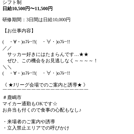
シフト制
日給10,500円〜11,500円
研修期間：3日間は日給10,000円
【お仕事内容】
( ・∀・)oﾌﾚｰ!!( ・∀・)oﾌﾚｰ!!
／／
サッカー好きにはたまらんです…★★
ぜひ、この機会をお見逃しなく～～～～！
＼＼
( ・∀・)oﾌﾚｰ!!( ・∀・)oﾌﾚｰ!!
《 ★Jリーグ会場でのご案内と誘導★ 》
￣￣￣￣￣￣￣￣￣￣￣￣￣￣￣￣￣￣
＃鹿嶋市
マイカー通勤もOKです☆
お弁当も付くので食事の心配もなし♪
・来場者のご案内や誘導
・立入禁止エリアでの呼びかけ