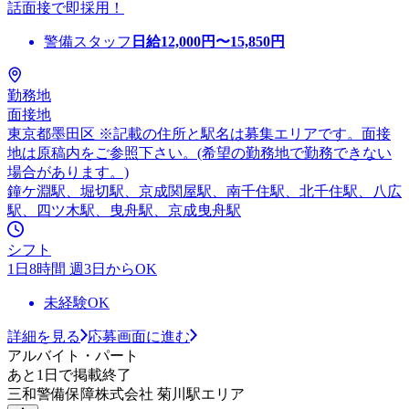
話面接で即採用！
警備スタッフ
日給
12,000
円〜
15,850
円
勤務地
面接地
東京都墨田区 ※記載の住所と駅名は募集エリアです。面接
地は原稿内をご参照下さい。(希望の勤務地で勤務できない
場合があります。)
鐘ケ淵駅、堀切駅、京成関屋駅、南千住駅、北千住駅、八広
駅、四ツ木駅、曳舟駅、京成曳舟駅
シフト
1日8時間 週3日からOK
未経験OK
詳細を見る
応募画面に進む
アルバイト・パート
あと1日で掲載終了
三和警備保障株式会社 菊川駅エリア