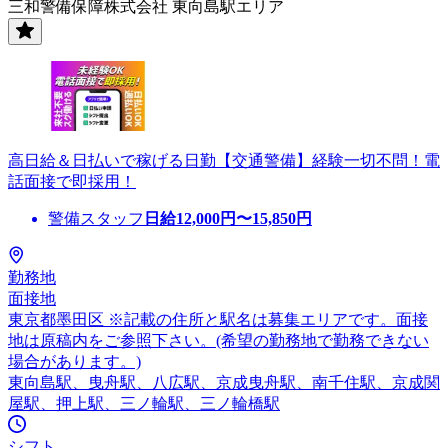
三和警備保障株式会社 東向島駅エリア
高日給＆日払いで稼げる日勤【交通警備】経験一切不問！電
話面接で即採用！
警備スタッフ
日給
12,000
円〜
15,850
円
勤務地
面接地
東京都墨田区 ※記載の住所と駅名は募集エリアです。面接
地は原稿内をご参照下さい。(希望の勤務地で勤務できない
場合があります。)
東向島駅、曳舟駅、八広駅、京成曳舟駅、南千住駅、京成関
屋駅、押上駅、三ノ輪駅、三ノ輪橋駅
シフト