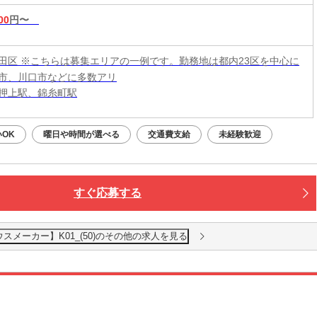
00
円〜
田区 ※こちらは募集エリアの一例です。勤務地は都内23区を中心に
市、川口市などに多数アリ
押上駅、錦糸町駅
OK
曜日や時間が選べる
交通費支給
未経験歓迎
すぐ応募する
メーカー】K01_(50)のその他の求人を見る