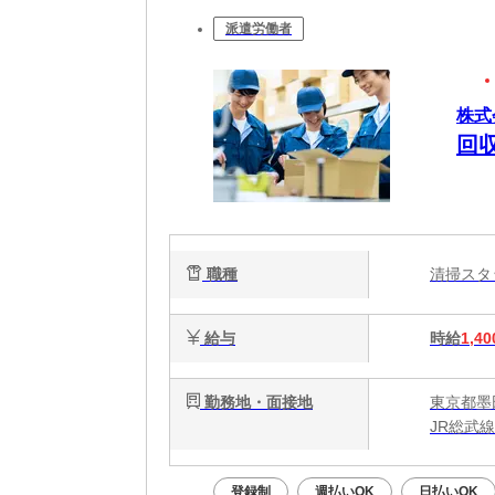
派遣労働者
株式
回
職種
清掃ス
給与
時給
1,40
勤務地・面接地
東京都墨
JR総武
登録制
週払いOK
日払いOK