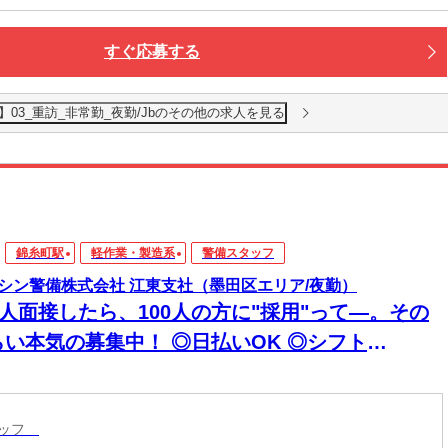
すぐ応募する
03_重訪_非常勤_夜勤/Jbのその他の求人を見る
錦糸町駅
軽作業・製造系
警備スタッフ
シン警備株式会社 江東支社（墨田区エリア/夜勤）
0人面接したら、100人の方に"採用"って―。その
らい本気の募集中！ ◎日払いOK ◎シフト
超"自由
タッフ