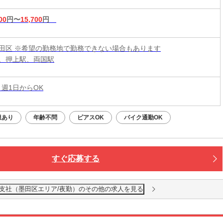
00
円〜
15,700
円
田区 ※希望の勤務地で勤務できない場合もあります
、押上駅、両国駅
 週1日からOK
服あり
年齢不問
ピアスOK
バイク通勤OK
すぐ応募する
東支社（墨田区エリア/夜勤）のその他の求人を見る