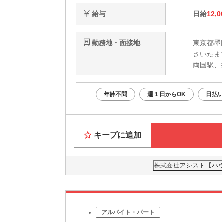
給与
日給
12,0
勤務地・面接地
東京都墨
さいたま
両国駅、
年齢不問
週１日からOK
日払い
キープに追加
株式会社アシスト【ハウス
アルバイト・パート