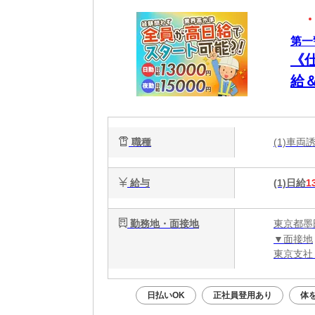
第一
《
給
職種
(1)車
給与
(1)日給
1
勤務地・面接地
東京都墨
▼面接地
東京支社
日払いOK
正社員登用あり
体