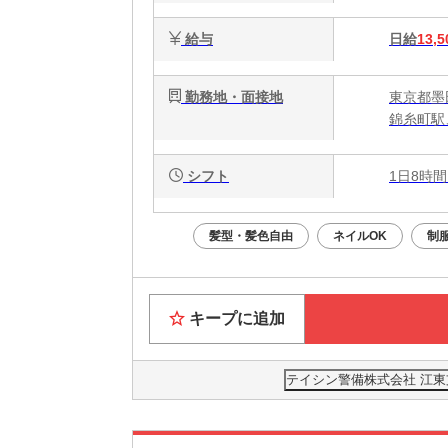
給与
日給
13,5
勤務地・面接地
東京都墨
錦糸町駅
シフト
1日8時間
髪型・髪色自由
ネイルOK
制
キープに追加
テイシン警備株式会社 江