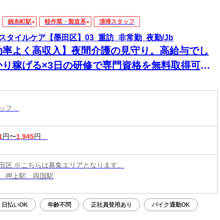
錦糸町駅
軽作業・製造系
清掃スタッフ
スタイルケア【墨田区】03_重訪_非常勤_夜勤/Jb
効率よく高収入】夜間介護の見守り。高給与でし
かり稼げる×3日の研修で専門資格を無料取得可
！1対1の訪問だから人間関係のストレスもなく、
かに働けます
タッフ
1
円〜
1,945
円
田区 ※こちらは募集エリアとなります。
、押上駅、両国駅
日払いOK
年齢不問
正社員登用あり
バイク通勤OK