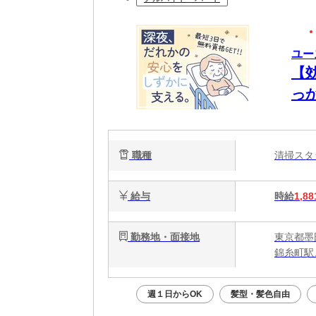
ユー
【
っ
能
静
職種
清掃ス
給与
時給
1,88
勤務地・面接地
東京都墨
錦糸町駅
週１日からOK
髪型・髪色自由