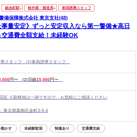
錦糸町駅
軽作業・製造系
車両誘導スタッフ
警備保障株式会社 東京支社(48)
仕事量安定》ずっと安定収入なら第一警備★高日
＆交通費全額支給！未経験OK
両誘導スタッフ (2)車両誘導スタッフ
3,000
円〜
(2)日給
15,000
円〜
田区 ※勤務地は一例ですので、お気軽にご相談ください
：東京都葛飾区金町3-5-4
を動かす
未経験歓迎
制服あり
交通費支給