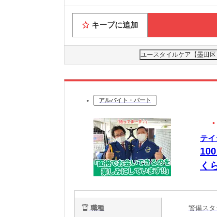
キープに追加
ユースタイルケア【墨田区】
アルバイト・パート
テイ
10
く
は”
職種
警備ス