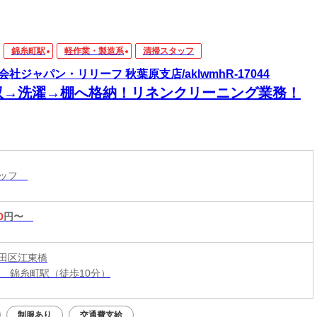
錦糸町駅
軽作業・製造系
清掃スタッフ
会社ジャパン・リリーフ 秋葉原支店/aklwmhR-17044
収→洗濯→棚へ格納！リネンクリーニング業務！
タッフ
0
円〜
田区江東橋
線 錦糸町駅（徒歩10分）
制服あり
交通費支給