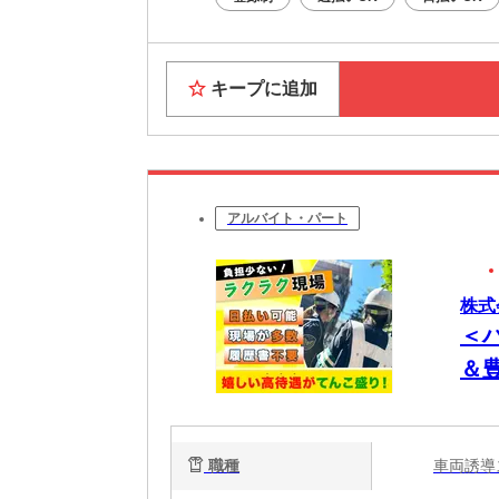
キープに追加
アルバイト・パート
株式
＜
＆
職種
車両誘