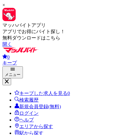
×
マッハバイトアプリ
アプリでお得にバイト探し！
無料ダウンロードはこちら
開く
0
キープ
メニュー
キープした求人を見る
0
検索履歴
新規会員登録(無料)
ログイン
ヘルプ
エリアから探す
駅から探す