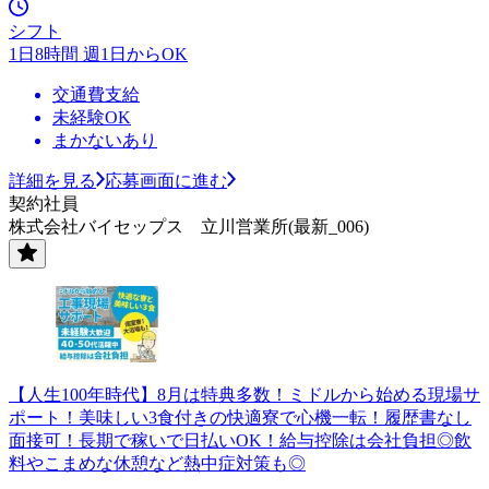
シフト
1日8時間 週1日からOK
交通費支給
未経験OK
まかないあり
詳細を見る
応募画面に進む
契約社員
株式会社バイセップス 立川営業所(最新_006)
【人生100年時代】8月は特典多数！ミドルから始める現場サ
ポート！美味しい3食付きの快適寮で心機一転！履歴書なし
面接可！長期で稼いで日払いOK！給与控除は会社負担◎飲
料やこまめな休憩など熱中症対策も◎