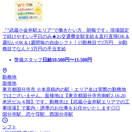
『”武蔵小金井駅エリア”で働きたい方、朗報です』現場固定
で続けやすい♪平日のみ★お交通費全額支給＆直行直帰OK＆
週払いOK＆1週間毎の自由シフト！15勤務目で2万円、30勤
務目でなんと3万円の手当支給
警備スタッフ
日給
10,500
円〜
11,500
円
勤務地
面接地
東京都国分寺市 ※本原稿内の駅・エリア名は実際の勤務地
ではございません。面接地は【東京都国分寺市南町2-16-20
米沢ビル４階】です。勤務先は【武蔵小金井駅エリアでの工
事現場】で案内・誘導のお仕事をお任せいたします◎◎
国分寺駅、恋ケ窪駅、西国分寺駅
シフト