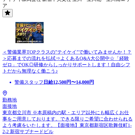
ア
＜警備業界TOPクラスの”テイケイ”で働いてみませんか！？
＞応募までの流れを払拭⇒よくあるQ&A大公開中☆「経験
ゼロ」でOK◎研修からしっかりサポートします！自由シフ
トだから無理なく働こう♪
警備スタッフ
日給
12,500
円〜
14,000
円
勤務地
面接地
東京都立川市 ※本原稿内の駅・エリア以外にも幅広くお仕
事をご用意しております。できる限りご希望に合わせられる
よう考慮をいたします。【面接地】東京都新宿区歌舞伎町1-
2-2 新宿サブナードビル