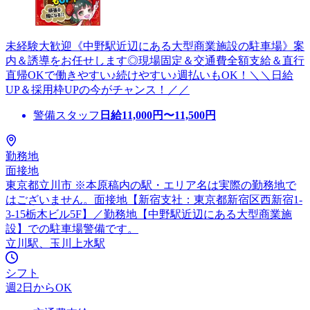
未経験大歓迎《中野駅近辺にある大型商業施設の駐車場》案
内＆誘導をお任せします◎現場固定＆交通費全額支給＆直行
直帰OKで働きやすい♪続けやすい♪週払いもOK！＼＼日給
UP＆採用枠UPの今がチャンス！／／
警備スタッフ
日給
11,000
円〜
11,500
円
勤務地
面接地
東京都立川市 ※本原稿内の駅・エリア名は実際の勤務地で
はございません。面接地【新宿支社：東京都新宿区西新宿1-
3-15栃木ビル5F】／勤務地【中野駅近辺にある大型商業施
設】での駐車場警備です。
立川駅、玉川上水駅
シフト
週2日からOK