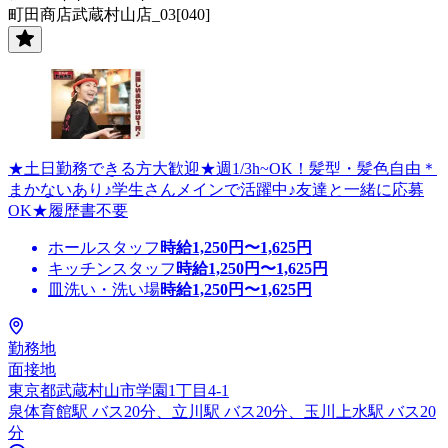
町田商店武蔵村山店_03[040]
★土日勤務できる方大歓迎★週1/3h~OK！髪型・髪色自由＊
まかないあり♪学生さんメインで活躍中♪友達と一緒に応募
OK★履歴書不要
ホールスタッフ
時給
1,250
円〜
1,625
円
キッチンスタッフ
時給
1,250
円〜
1,625
円
皿洗い・洗い場
時給
1,250
円〜
1,625
円
勤務地
面接地
東京都武蔵村山市学園1丁目4-1
泉体育館駅 バス20分、立川駅 バス20分、玉川上水駅 バス20
分