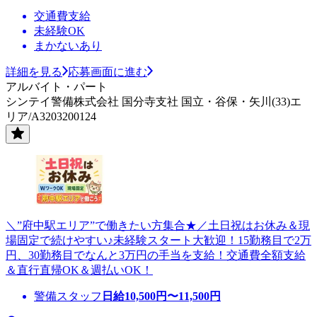
交通費支給
未経験OK
まかないあり
詳細を見る
応募画面に進む
アルバイト・パート
シンテイ警備株式会社 国分寺支社 国立・谷保・矢川(33)エ
リア/A3203200124
＼”府中駅エリア”で働きたい方集合★／土日祝はお休み＆現
場固定で続けやすい♪未経験スタート大歓迎！15勤務目で2万
円、30勤務目でなんと3万円の手当を支給！交通費全額支給
＆直行直帰OK＆週払いOK！
警備スタッフ
日給
10,500
円〜
11,500
円