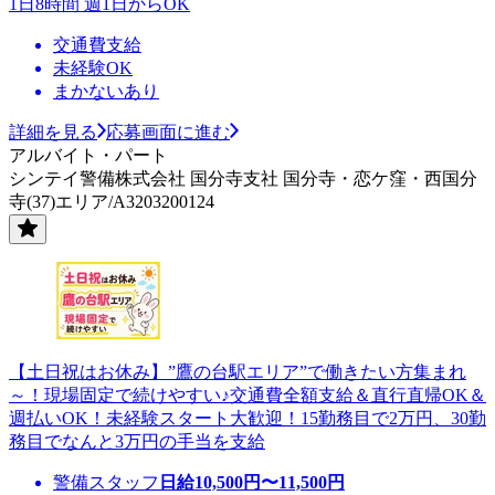
1日8時間 週1日からOK
交通費支給
未経験OK
まかないあり
詳細を見る
応募画面に進む
アルバイト・パート
シンテイ警備株式会社 国分寺支社 国分寺・恋ケ窪・西国分
寺(37)エリア/A3203200124
【土日祝はお休み】”鷹の台駅エリア”で働きたい方集まれ
～！現場固定で続けやすい♪交通費全額支給＆直行直帰OK＆
週払いOK！未経験スタート大歓迎！15勤務目で2万円、30勤
務目でなんと3万円の手当を支給
警備スタッフ
日給
10,500
円〜
11,500
円