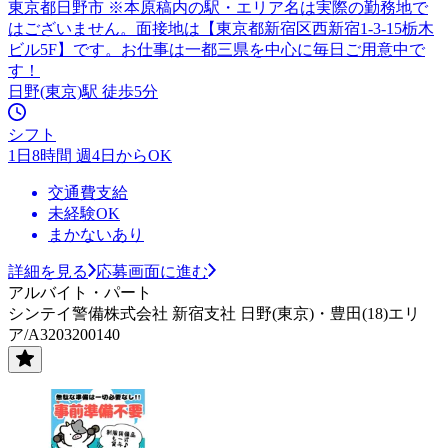
東京都日野市 ※本原稿内の駅・エリア名は実際の勤務地で
はございません。面接地は【東京都新宿区西新宿1-3-15栃木
ビル5F】です。お仕事は一都三県を中心に毎日ご用意中で
す！
日野(東京)駅 徒歩5分
シフト
1日8時間 週4日からOK
交通費支給
未経験OK
まかないあり
詳細を見る
応募画面に進む
アルバイト・パート
シンテイ警備株式会社 新宿支社 日野(東京)・豊田(18)エリ
ア/A3203200140