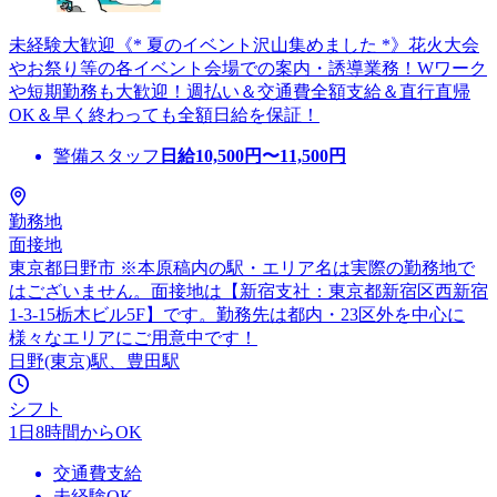
未経験大歓迎《* 夏のイベント沢山集めました *》花火大会
やお祭り等の各イベント会場での案内・誘導業務！Wワーク
や短期勤務も大歓迎！週払い＆交通費全額支給＆直行直帰
OK＆早く終わっても全額日給を保証！
警備スタッフ
日給
10,500
円〜
11,500
円
勤務地
面接地
東京都日野市 ※本原稿内の駅・エリア名は実際の勤務地で
はございません。面接地は【新宿支社：東京都新宿区西新宿
1-3-15栃木ビル5F】です。勤務先は都内・23区外を中心に
様々なエリアにご用意中です！
日野(東京)駅、豊田駅
シフト
1日8時間からOK
交通費支給
未経験OK