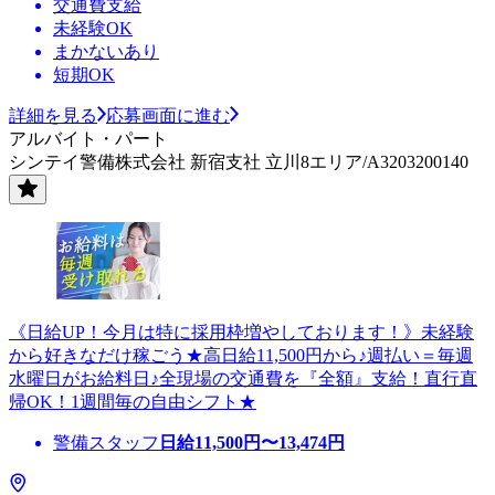
交通費支給
未経験OK
まかないあり
短期OK
詳細を見る
応募画面に進む
アルバイト・パート
シンテイ警備株式会社 新宿支社 立川8エリア/A3203200140
《日給UP！今月は特に採用枠増やしております！》未経験
から好きなだけ稼ごう★高日給11,500円から♪週払い＝毎週
水曜日がお給料日♪全現場の交通費を『全額』支給！直行直
帰OK！1週間毎の自由シフト★
警備スタッフ
日給
11,500
円〜
13,474
円