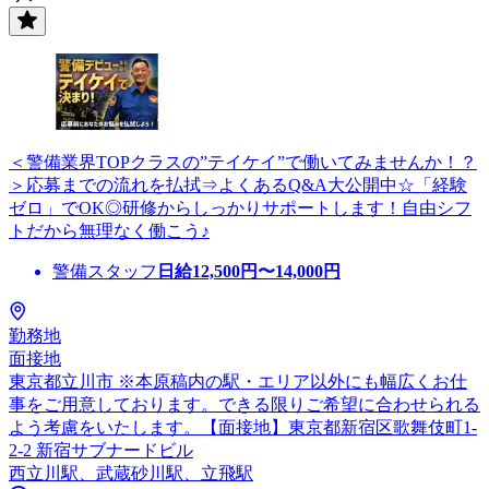
＜警備業界TOPクラスの”テイケイ”で働いてみませんか！？
＞応募までの流れを払拭⇒よくあるQ&A大公開中☆「経験
ゼロ」でOK◎研修からしっかりサポートします！自由シフ
トだから無理なく働こう♪
警備スタッフ
日給
12,500
円〜
14,000
円
勤務地
面接地
東京都立川市 ※本原稿内の駅・エリア以外にも幅広くお仕
事をご用意しております。できる限りご希望に合わせられる
よう考慮をいたします。【面接地】東京都新宿区歌舞伎町1-
2-2 新宿サブナードビル
西立川駅、武蔵砂川駅、立飛駅