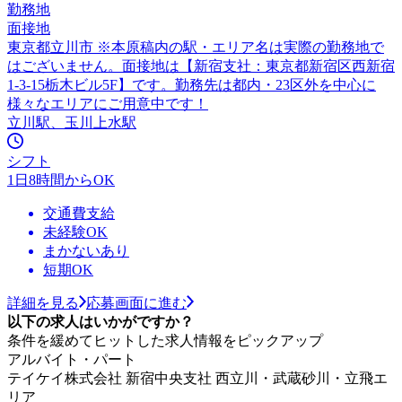
勤務地
面接地
東京都立川市 ※本原稿内の駅・エリア名は実際の勤務地で
はございません。面接地は【新宿支社：東京都新宿区西新宿
1-3-15栃木ビル5F】です。勤務先は都内・23区外を中心に
様々なエリアにご用意中です！
立川駅、玉川上水駅
シフト
1日8時間からOK
交通費支給
未経験OK
まかないあり
短期OK
詳細を見る
応募画面に進む
以下の求人はいかがですか？
条件を緩めてヒットした求人情報をピックアップ
アルバイト・パート
テイケイ株式会社 新宿中央支社 西立川・武蔵砂川・立飛エ
リア