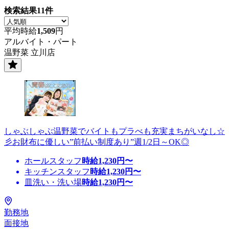
検索結果
11
件
平均時給
1,509
円
アルバイト・パート
温野菜 立川店
しゃぶしゃぶ温野菜でバイトもプラべも充実まちがいなし☆
彡お財布に優しい”前払い制度あり”週1/2日～OK◎
ホールスタッフ
時給
1,230
円〜
キッチンスタッフ
時給
1,230
円〜
皿洗い・洗い場
時給
1,230
円〜
勤務地
面接地