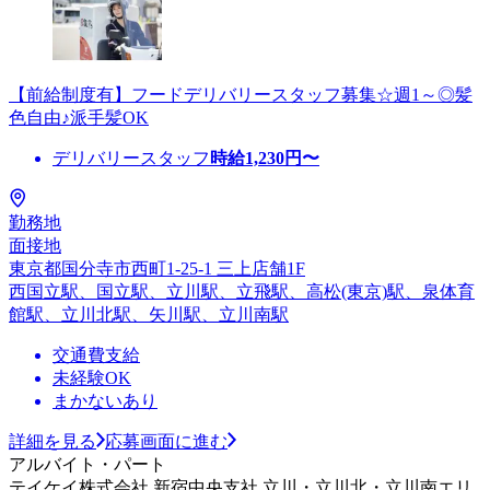
【前給制度有】フードデリバリースタッフ募集☆週1～◎髪
色自由♪派手髪OK
デリバリースタッフ
時給
1,230
円〜
勤務地
面接地
東京都国分寺市西町1-25-1 三上店舗1F
西国立駅、国立駅、立川駅、立飛駅、高松(東京)駅、泉体育
館駅、立川北駅、矢川駅、立川南駅
交通費支給
未経験OK
まかないあり
詳細を見る
応募画面に進む
アルバイト・パート
テイケイ株式会社 新宿中央支社 立川・立川北・立川南エリ