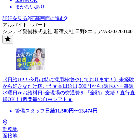
未経験OK
まかないあり
詳細を見る
応募画面に進む
アルバイト・パート
シンテイ警備株式会社 新宿支社 日野8エリア/A3203200140
《日給UP！今月は特に採用枠増やしております！》未経験
から好きなだけ稼ごう★高日給11,500円から♪週払い＝毎週
水曜日がお給料日♪全現場の交通費を『全額』支給！直行直
帰OK！1週間毎の自由シフト★
警備スタッフ
日給
11,500
円〜
13,474
円
勤務地
面接地