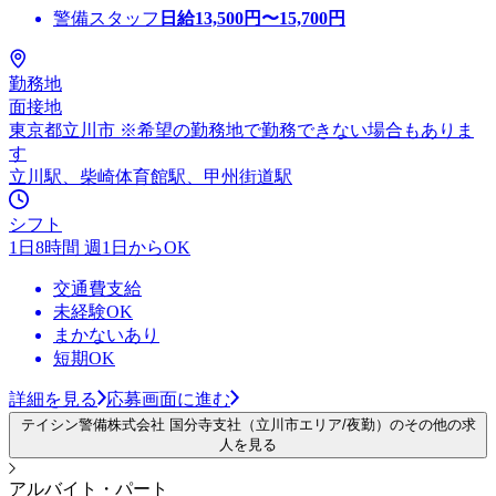
警備スタッフ
日給
13,500
円〜
15,700
円
勤務地
面接地
東京都立川市 ※希望の勤務地で勤務できない場合もありま
す
立川駅、柴崎体育館駅、甲州街道駅
シフト
1日8時間 週1日からOK
交通費支給
未経験OK
まかないあり
短期OK
詳細を見る
応募画面に進む
テイシン警備株式会社 国分寺支社（立川市エリア/夜勤）のその他の求
人を見る
アルバイト・パート