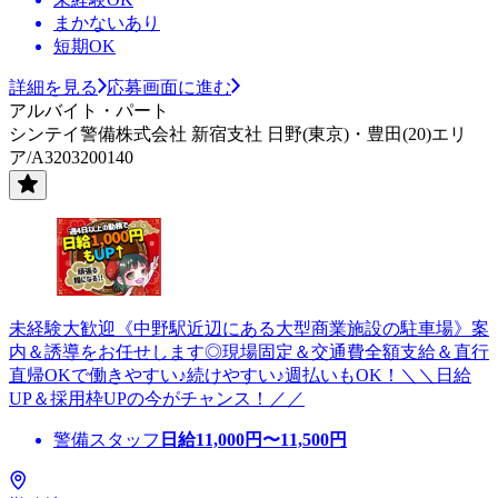
まかないあり
短期OK
詳細を見る
応募画面に進む
アルバイト・パート
シンテイ警備株式会社 新宿支社 日野(東京)・豊田(20)エリ
ア/A3203200140
未経験大歓迎《中野駅近辺にある大型商業施設の駐車場》案
内＆誘導をお任せします◎現場固定＆交通費全額支給＆直行
直帰OKで働きやすい♪続けやすい♪週払いもOK！＼＼日給
UP＆採用枠UPの今がチャンス！／／
警備スタッフ
日給
11,000
円〜
11,500
円