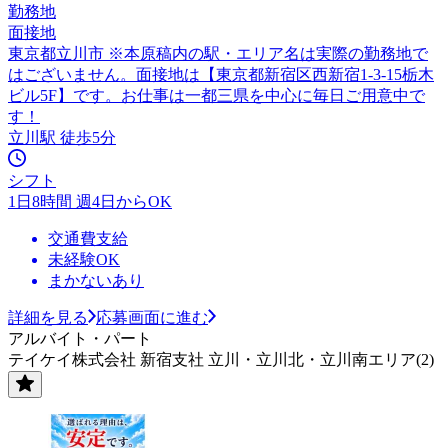
勤務地
面接地
東京都立川市 ※本原稿内の駅・エリア名は実際の勤務地で
はございません。面接地は【東京都新宿区西新宿1-3-15栃木
ビル5F】です。お仕事は一都三県を中心に毎日ご用意中で
す！
立川駅 徒歩5分
シフト
1日8時間 週4日からOK
交通費支給
未経験OK
まかないあり
詳細を見る
応募画面に進む
アルバイト・パート
テイケイ株式会社 新宿支社 立川・立川北・立川南エリア(2)