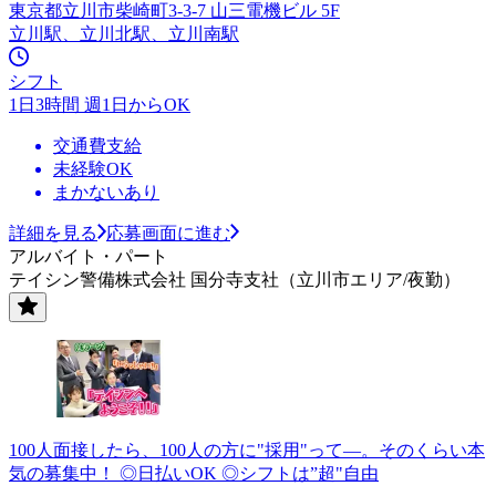
東京都立川市柴崎町3-3-7 山三電機ビル 5F
立川駅、立川北駅、立川南駅
シフト
1日3時間 週1日からOK
交通費支給
未経験OK
まかないあり
詳細を見る
応募画面に進む
アルバイト・パート
テイシン警備株式会社 国分寺支社（立川市エリア/夜勤）
100人面接したら、100人の方に"採用"って―。そのくらい本
気の募集中！ ◎日払いOK ◎シフトは”超"自由