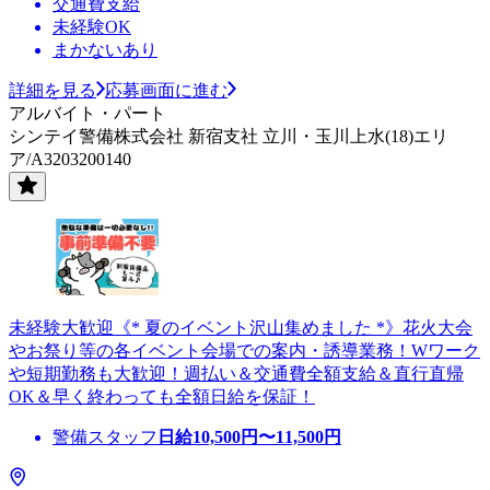
交通費支給
未経験OK
まかないあり
詳細を見る
応募画面に進む
アルバイト・パート
シンテイ警備株式会社 新宿支社 立川・玉川上水(18)エリ
ア/A3203200140
未経験大歓迎《* 夏のイベント沢山集めました *》花火大会
やお祭り等の各イベント会場での案内・誘導業務！Wワーク
や短期勤務も大歓迎！週払い＆交通費全額支給＆直行直帰
OK＆早く終わっても全額日給を保証！
警備スタッフ
日給
10,500
円〜
11,500
円