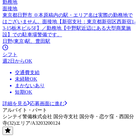
勤務地
面接地
東京都日野市 ※本原稿内の駅・エリア名は実際の勤務地で
はございません。面接地【新宿支社：東京都新宿区西新宿1-
3-15栃木ビル5F】／勤務地【中野駅近辺にある大型商業施
設】での駐車場警備です。
日野(東京)駅、豊田駅
シフト
週2日からOK
交通費支給
未経験OK
まかないあり
短期OK
詳細を見る
応募画面に進む
アルバイト・パート
シンテイ警備株式会社 国分寺支社 国分寺・恋ケ窪・西国分
寺(32)エリア/A3203200124