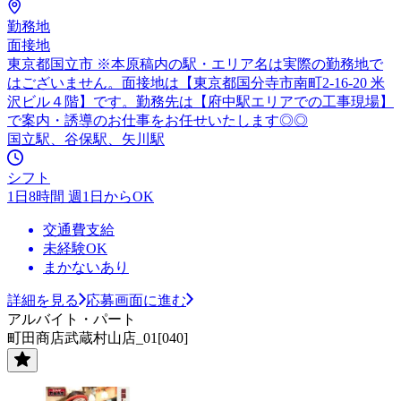
勤務地
面接地
東京都国立市 ※本原稿内の駅・エリア名は実際の勤務地で
はございません。面接地は【東京都国分寺市南町2-16-20 米
沢ビル４階】です。勤務先は【府中駅エリアでの工事現場】
で案内・誘導のお仕事をお任せいたします◎◎
国立駅、谷保駅、矢川駅
シフト
1日8時間 週1日からOK
交通費支給
未経験OK
まかないあり
詳細を見る
応募画面に進む
アルバイト・パート
町田商店武蔵村山店_01[040]