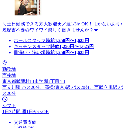
＼土日勤務できる方大歓迎★／週1/3h~OK！まかないあり♪
履歴書不要◎ワイワイ楽しく働きませんか？★
ホールスタッフ
時給
1,250
円〜
1,625
円
キッチンスタッフ
時給
1,250
円〜
1,625
円
皿洗い・洗い場
時給
1,250
円〜
1,625
円
勤務地
面接地
東京都武蔵村山市学園1丁目4-1
西立川駅 バス20分、高松(東京)駅 バス20分、西武立川駅 バ
ス20分
シフト
1日3時間 週1日からOK
交通費支給