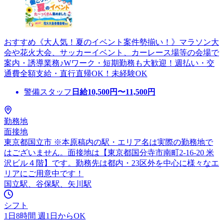
おすすめ《大人気！夏のイベント案件勢揃い！》マラソン大
会や花火大会、サッカーイベント、カーレース場等の会場で
案内・誘導業務♪Wワーク・短期勤務も大歓迎！週払い・交
通費全額支給・直行直帰OK！未経験OK
警備スタッフ
日給
10,500
円〜
11,500
円
勤務地
面接地
東京都国立市 ※本原稿内の駅・エリア名は実際の勤務地で
はございません。面接地は【東京都国分寺市南町2-16-20 米
沢ビル４階】です。勤務先は都内・23区外を中心に様々なエ
リアにご用意中です！
国立駅、谷保駅、矢川駅
シフト
1日8時間 週1日からOK