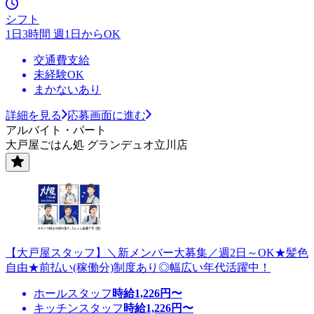
シフト
1日3時間 週1日からOK
交通費支給
未経験OK
まかないあり
詳細を見る
応募画面に進む
アルバイト・パート
大戸屋ごはん処 グランデュオ立川店
【大戸屋スタッフ】＼新メンバー大募集／週2日～OK★髪色
自由★前払い(稼働分)制度あり◎幅広い年代活躍中！
ホールスタッフ
時給
1,226
円〜
キッチンスタッフ
時給
1,226
円〜