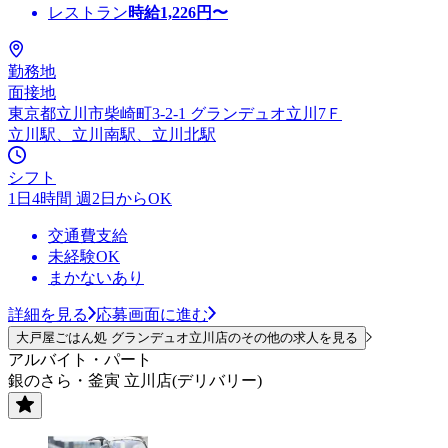
レストラン
時給
1,226
円〜
勤務地
面接地
東京都立川市柴崎町3-2-1 グランデュオ立川7Ｆ
立川駅、立川南駅、立川北駅
シフト
1日4時間 週2日からOK
交通費支給
未経験OK
まかないあり
詳細を見る
応募画面に進む
大戸屋ごはん処 グランデュオ立川店のその他の求人を見る
アルバイト・パート
銀のさら・釜寅 立川店(デリバリー)