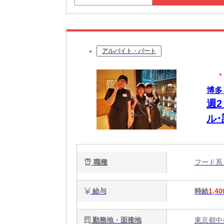
アルバイト・パート
博多
週
ル
職種
フード
給与
時給
1,40
勤務地・面接地
東京都中