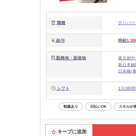
職種
デリバ
給与
時給
1,30
勤務地・面接地
東京都中
新日本橋
日本橋(
シフト
1日3時間
制服あり
日払いOK
スキルが
キープに追加