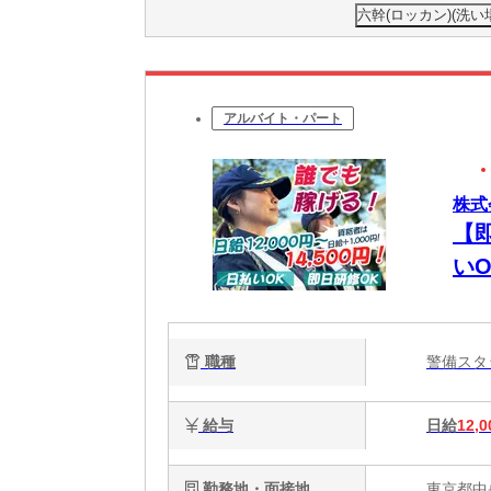
六幹(ロッカン)(洗い場
アルバイト・パート
株式
【
い
職種
警備ス
給与
日給
12,0
勤務地・面接地
東京都中