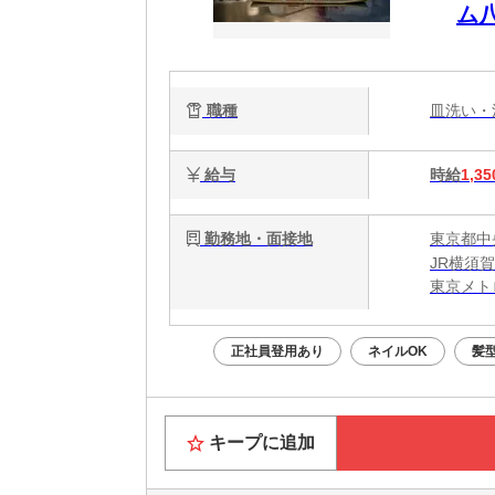
ム
由
職種
皿洗い
給与
時給
1,35
勤務地・面接地
東京都中央
JR横須
東京メト
東京メト
正社員登用あり
ネイルOK
髪
キープに追加