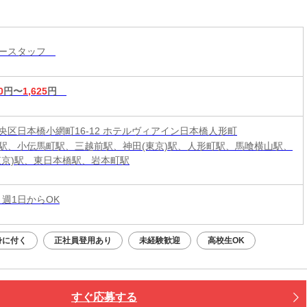
リースタッフ
0
円〜
1,625
円
央区日本橋小網町16-12 ホテルヴィアイン日本橋人形町
駅、小伝馬町駅、三越前駅、神田(東京)駅、人形町駅、馬喰横山駅、
東京)駅、東日本橋駅、岩本町駅
 週1日からOK
身に付く
正社員登用あり
未経験歓迎
高校生OK
すぐ応募する