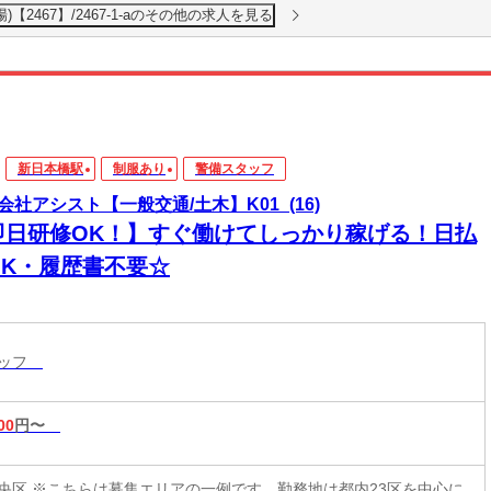
)【2467】/2467-1-aのその他の求人を見る
新日本橋駅
制服あり
警備スタッフ
会社アシスト【一般交通/土木】K01_(16)
即日研修OK！】すぐ働けてしっかり稼げる！日払
OK・履歴書不要☆
タッフ
00
円〜
央区 ※こちらは募集エリアの一例です。勤務地は都内23区を中心に