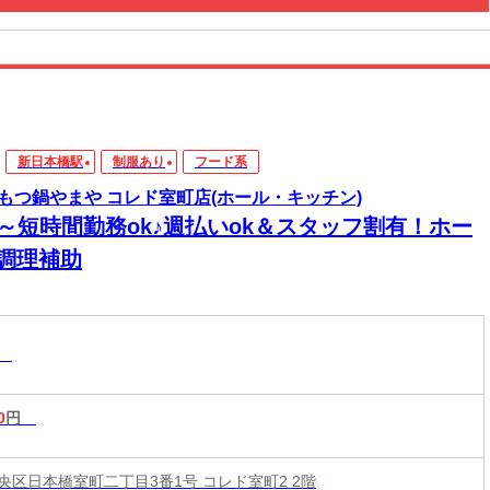
新日本橋駅
制服あり
フード系
もつ鍋やまや コレド室町店(ホール・キッチン)
2～短時間勤務ok♪週払いok＆スタッフ割有！ホー
･調理補助
系
0
円
央区日本橋室町二丁目3番1号 コレド室町2 2階