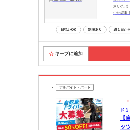
さいたま
小伝馬町
日払いOK
制服あり
週１日から
キープに追加
アルバイト・パート
ドミ
【
ッ