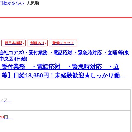
日数が少ない
人気順
新日本橋駅
制服あり
警備スタッフ
会社コアズ/・受付業務 ・電話応対 ・緊急時対応 ・立哨 等(東
中央区)(日勤)
・受付業務 ・電話応対 ・緊急時対応 ・立
 等】日給13,650円！未経験歓迎★しっかり働い
定収入GET◎《20代～50代活躍中》
タッフ
50
円