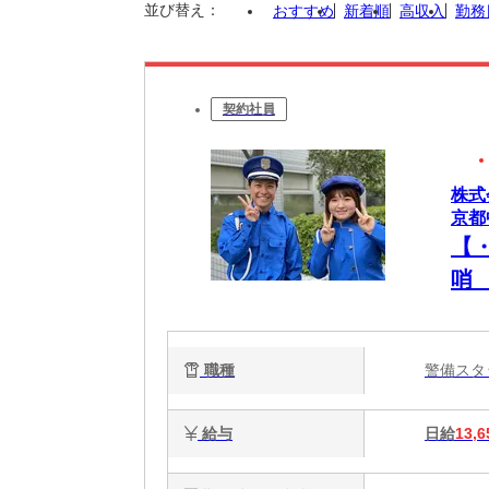
並び替え：
おすすめ
新着順
高収入
勤務
契約社員
株式
京都
【
哨
て安
職種
警備ス
給与
日給
13,6