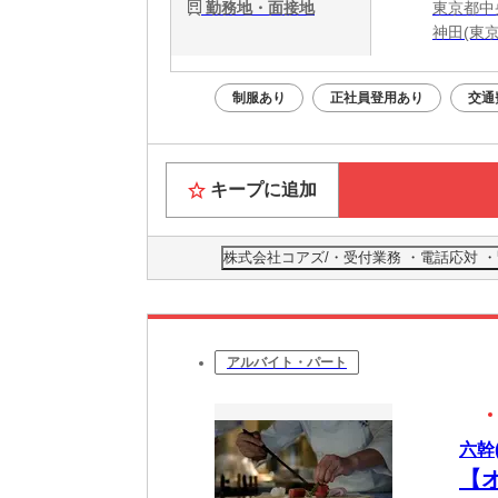
勤務地・面接地
東京都中央
神田(東
制服あり
正社員登用あり
交通
キープに追加
株式会社コアズ/・受付業務 ・電話応対 ・
アルバイト・パート
六幹(
【