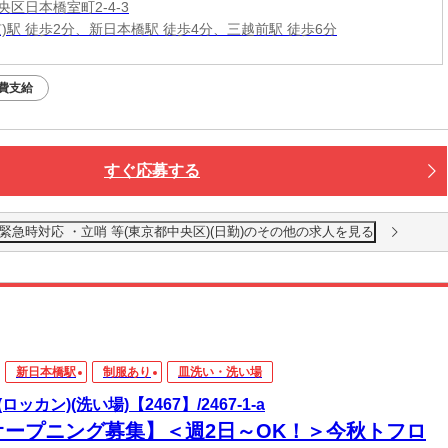
区日本橋室町2-4-3
京)駅 徒歩2分、新日本橋駅 徒歩4分、三越前駅 徒歩6分
費支給
すぐ応募する
緊急時対応 ・立哨 等(東京都中央区)(日勤)のその他の求人を見る
新日本橋駅
制服あり
皿洗い・洗い場
ロッカン)(洗い場)【2467】/2467-1-a
オープニング募集】＜週2日～OK！＞今秋トフロ