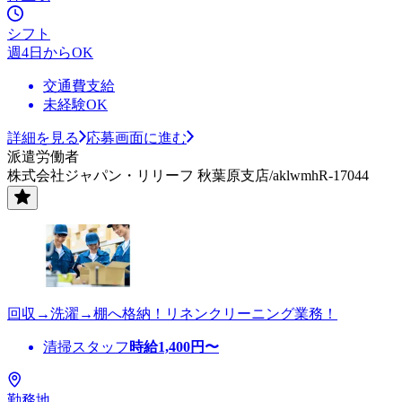
シフト
週4日からOK
交通費支給
未経験OK
詳細を見る
応募画面に進む
派遣労働者
株式会社ジャパン・リリーフ 秋葉原支店/aklwmhR-17044
回収→洗濯→棚へ格納！リネンクリーニング業務！
清掃スタッフ
時給
1,400
円〜
勤務地