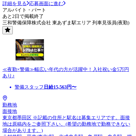
詳細を見る
応募画面に進む
アルバイト・パート
あと2日で掲載終了
三和警備保障株式会社 東あずま駅エリア 列車見張員(夜勤)
≪夜勤×警備≫幅広い年代の方が活躍中！入社祝い金5万円
あり♪
警備スタッフ
日給
15,563
円〜
勤務地
面接地
東京都墨田区 ※記載の住所と駅名は募集エリアです。面接
地は原稿内をご参照下さい。(希望の勤務地で勤務できない
場合があります。)