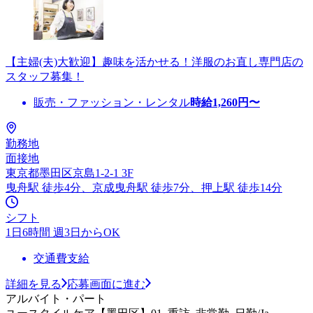
【主婦(夫)大歓迎】趣味を活かせる！洋服のお直し専門店の
スタッフ募集！
販売・ファッション・レンタル
時給
1,260
円〜
勤務地
面接地
東京都墨田区京島1-2-1 3F
曳舟駅 徒歩4分、京成曳舟駅 徒歩7分、押上駅 徒歩14分
シフト
1日6時間 週3日からOK
交通費支給
詳細を見る
応募画面に進む
アルバイト・パート