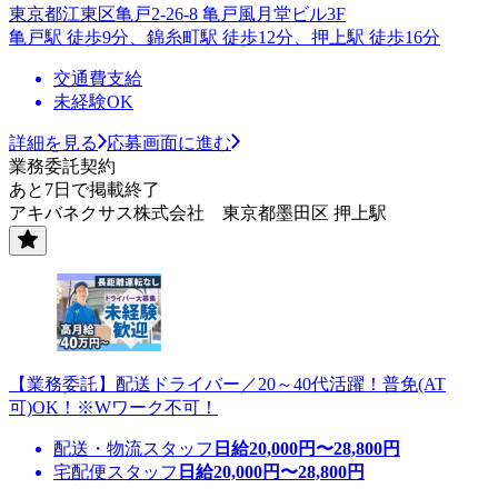
東京都江東区亀戸2-26-8 亀戸風月堂ビル3F
亀戸駅 徒歩9分、錦糸町駅 徒歩12分、押上駅 徒歩16分
交通費支給
未経験OK
詳細を見る
応募画面に進む
業務委託契約
あと7日で掲載終了
アキバネクサス株式会社 東京都墨田区 押上駅
【業務委託】配送ドライバー／20～40代活躍！普免(AT
可)OK！※Wワーク不可！
配送・物流スタッフ
日給
20,000
円〜
28,800
円
宅配便スタッフ
日給
20,000
円〜
28,800
円