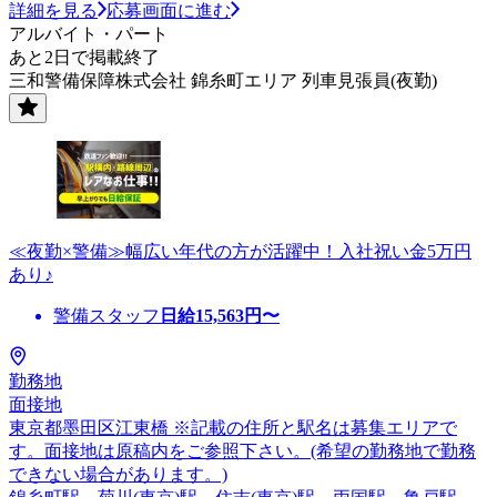
詳細を見る
応募画面に進む
アルバイト・パート
あと2日で掲載終了
三和警備保障株式会社 錦糸町エリア 列車見張員(夜勤)
≪夜勤×警備≫幅広い年代の方が活躍中！入社祝い金5万円
あり♪
警備スタッフ
日給
15,563
円〜
勤務地
面接地
東京都墨田区江東橋 ※記載の住所と駅名は募集エリアで
す。面接地は原稿内をご参照下さい。(希望の勤務地で勤務
できない場合があります。)