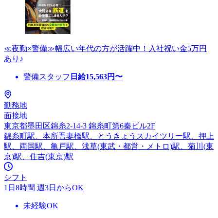
≪夜勤×警備≫幅広い年代の方が活躍中！入社祝い金5万円
あり♪
警備スタッフ
日給
15,563
円〜
勤務地
面接地
東京都墨田区錦糸2-14-3 錦糸町第6秦ビル2F
錦糸町駅、本所吾妻橋駅、とうきょうスカイツリー駅、押上
駅、両国駅、亀戸駅、浅草(東武・都営・メトロ)駅、菊川(東
京)駅、住吉(東京)駅
シフト
1日8時間 週3日からOK
未経験OK