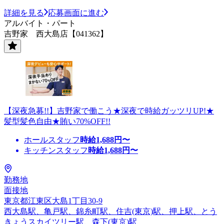
詳細を見る
応募画面に進む
アルバイト・パート
吉野家 西大島店【041362】
【深夜急募!!】吉野家で働こう★深夜で時給ガッツリUP!★
髪型髪色自由★賄い70%OFF!!
ホールスタッフ
時給
1,688
円〜
キッチンスタッフ
時給
1,688
円〜
勤務地
面接地
東京都江東区大島1丁目30-9
西大島駅、亀戸駅、錦糸町駅、住吉(東京)駅、押上駅、とう
きょうスカイツリー駅、森下(東京)駅