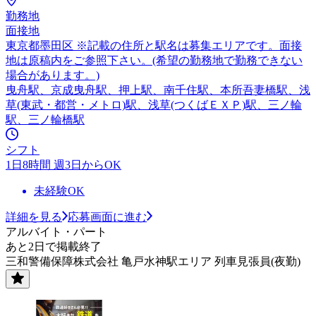
勤務地
面接地
東京都墨田区 ※記載の住所と駅名は募集エリアです。面接
地は原稿内をご参照下さい。(希望の勤務地で勤務できない
場合があります。)
曳舟駅、京成曳舟駅、押上駅、南千住駅、本所吾妻橋駅、浅
草(東武・都営・メトロ)駅、浅草(つくばＥＸＰ)駅、三ノ輪
駅、三ノ輪橋駅
シフト
1日8時間 週3日からOK
未経験OK
詳細を見る
応募画面に進む
アルバイト・パート
あと2日で掲載終了
三和警備保障株式会社 亀戸水神駅エリア 列車見張員(夜勤)