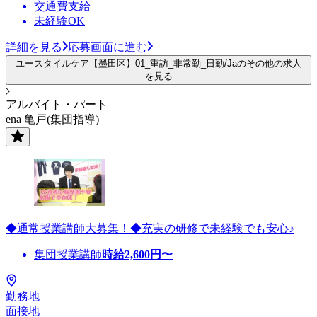
交通費支給
未経験OK
詳細を見る
応募画面に進む
ユースタイルケア【墨田区】01_重訪_非常勤_日勤/Jaのその他の求人
を見る
アルバイト・パート
ena 亀戸(集団指導)
◆通常授業講師大募集！◆充実の研修で未経験でも安心♪
集団授業講師
時給
2,600
円〜
勤務地
面接地