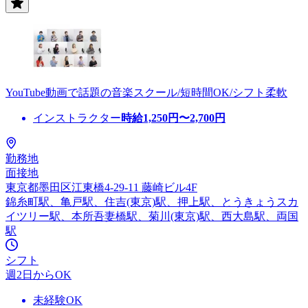
YouTube動画で話題の音楽スクール/短時間OK/シフト柔軟
インストラクター
時給
1,250
円〜
2,700
円
勤務地
面接地
東京都墨田区江東橋4-29-11 藤崎ビル4F
錦糸町駅、亀戸駅、住吉(東京)駅、押上駅、とうきょうスカ
イツリー駅、本所吾妻橋駅、菊川(東京)駅、西大島駅、両国
駅
シフト
週2日からOK
未経験OK