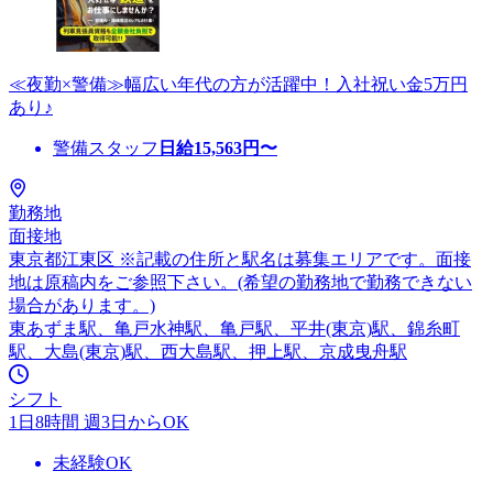
≪夜勤×警備≫幅広い年代の方が活躍中！入社祝い金5万円
あり♪
警備スタッフ
日給
15,563
円〜
勤務地
面接地
東京都江東区 ※記載の住所と駅名は募集エリアです。面接
地は原稿内をご参照下さい。(希望の勤務地で勤務できない
場合があります。)
東あずま駅、亀戸水神駅、亀戸駅、平井(東京)駅、錦糸町
駅、大島(東京)駅、西大島駅、押上駅、京成曳舟駅
シフト
1日8時間 週3日からOK
未経験OK