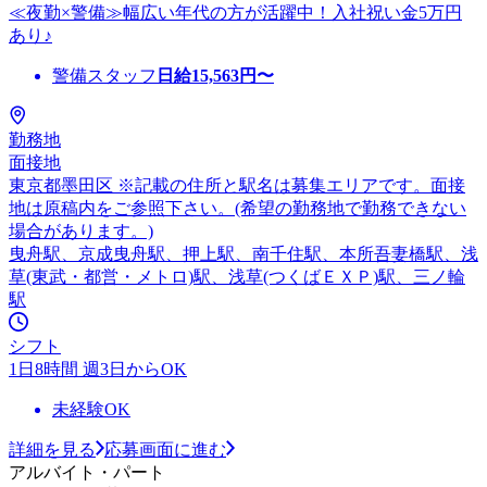
≪夜勤×警備≫幅広い年代の方が活躍中！入社祝い金5万円
あり♪
警備スタッフ
日給
15,563
円〜
勤務地
面接地
東京都墨田区 ※記載の住所と駅名は募集エリアです。面接
地は原稿内をご参照下さい。(希望の勤務地で勤務できない
場合があります。)
曳舟駅、京成曳舟駅、押上駅、南千住駅、本所吾妻橋駅、浅
草(東武・都営・メトロ)駅、浅草(つくばＥＸＰ)駅、三ノ輪
駅
シフト
1日8時間 週3日からOK
未経験OK
詳細を見る
応募画面に進む
アルバイト・パート