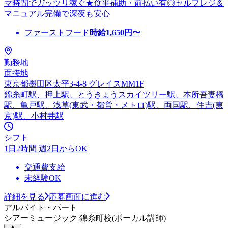
マ時間でガッツリ稼ぐ★食事補助・前払い有◎セルフレジ＆
マニュアル完備で深夜も安心
ファーストフード
時給
1,650
円〜
勤務地
面接地
東京都墨田区太平3-4-8 グレイスMM1F
錦糸町駅、押上駅、とうきょうスカイツリー駅、本所吾妻橋
駅、亀戸駅、浅草(東武・都営・メトロ)駅、両国駅、住吉(東
京)駅、小村井駅
シフト
1日2時間 週2日からOK
交通費支給
未経験OK
詳細を見る
応募画面に進む
アルバイト・パート
シアーミュージック 錦糸町校(ボーカル講師)