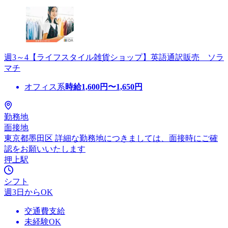
週3～4【ライフスタイル雑貨ショップ】英語通訳販売 ソラ
マチ
オフィス系
時給
1,600
円〜
1,650
円
勤務地
面接地
東京都墨田区 詳細な勤務地につきましては、面接時にご確
認をお願いいたします
押上駅
シフト
週3日からOK
交通費支給
未経験OK