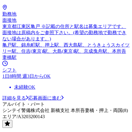
勤務地
面接地
東京都江東区亀戸 ※記載の住所と駅名は募集エリアです。
面接地は原稿内をご参照下さい。(希望の勤務地で勤務でき
ない場合があります。)
亀戸駅、錦糸町駅、押上駅、西大島駅、とうきょうスカイツ
リー駅、住吉(東京)駅、大島(東京)駅、京成曳舟駅、本所吾
妻橋駅
シフト
1日8時間 週3日からOK
未経験OK
詳細を見る
応募画面に進む
アルバイト・パート
シンテイ警備株式会社 新橋支社 本所吾妻橋・押上・両国(8)
エリア/A3203200143