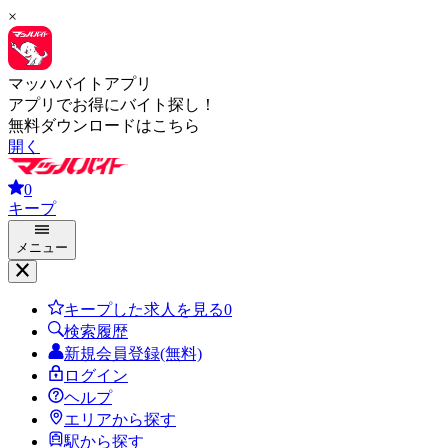
×
マッハバイトアプリ
アプリでお得にバイト探し！
無料ダウンロードはこちら
開く
0
キープ
メニュー
キープした求人を見る
0
検索履歴
新規会員登録(無料)
ログイン
ヘルプ
エリアから探す
駅から探す