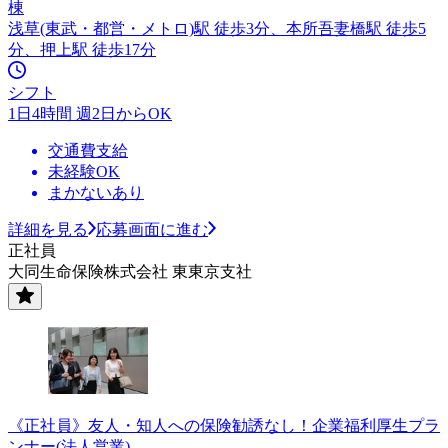
棟
浅草(東武・都営・メトロ)駅 徒歩3分、本所吾妻橋駅 徒歩5
分、押上駅 徒歩17分
シフト
1日4時間 週2日からOK
交通費支給
未経験OK
まかないあり
詳細を見る
応募画面に進む
正社員
大同生命保険株式会社 東東京支社
《正社員》友人・知人への保険勧誘なし！企業福利厚生プラ
ンナー(法人営業)