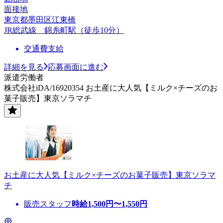
面接地
東京都墨田区江東橋
JR総武線 錦糸町駅（徒歩10分）
交通費支給
詳細を見る
応募画面に進む
派遣労働者
株式会社iDA/16920354 お土産に大人気【ミルク×チーズのお
菓子販売】東京ソラマチ
お土産に大人気【ミルク×チーズのお菓子販売】東京ソラマ
チ
販売スタッフ
時給
1,500
円〜
1,550
円