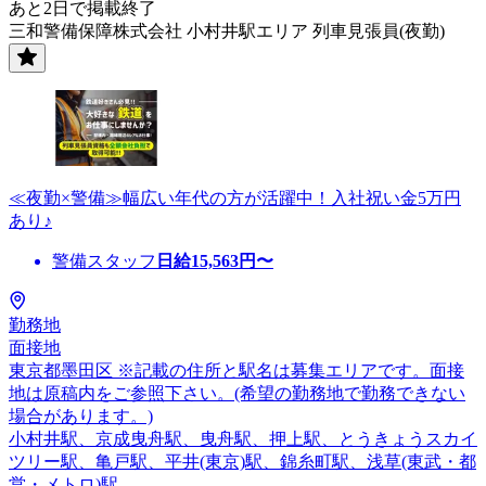
あと2日で掲載終了
三和警備保障株式会社 小村井駅エリア 列車見張員(夜勤)
≪夜勤×警備≫幅広い年代の方が活躍中！入社祝い金5万円
あり♪
警備スタッフ
日給
15,563
円〜
勤務地
面接地
東京都墨田区 ※記載の住所と駅名は募集エリアです。面接
地は原稿内をご参照下さい。(希望の勤務地で勤務できない
場合があります。)
小村井駅、京成曳舟駅、曳舟駅、押上駅、とうきょうスカイ
ツリー駅、亀戸駅、平井(東京)駅、錦糸町駅、浅草(東武・都
営・メトロ)駅