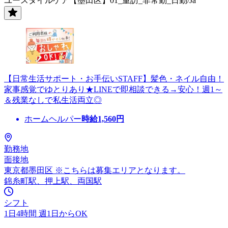
ユースタイルケア【墨田区】01_重訪_非常勤_日勤/Ja
【日常生活サポート・お手伝いSTAFF】髪色・ネイル自由！
家事感覚でゆとりあり★LINEで即相談できる→安心！週1～
＆残業なしで私生活両立◎
ホームヘルパー
時給
1,560
円
勤務地
面接地
東京都墨田区 ※こちらは募集エリアとなります。
錦糸町駅、押上駅、両国駅
シフト
1日4時間 週1日からOK