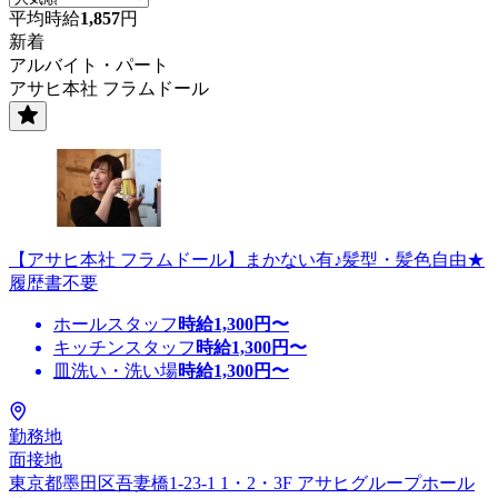
平均時給
1,857
円
新着
アルバイト・パート
アサヒ本社 フラムドール
【アサヒ本社 フラムドール】まかない有♪髪型・髪色自由★
履歴書不要
ホールスタッフ
時給
1,300
円〜
キッチンスタッフ
時給
1,300
円〜
皿洗い・洗い場
時給
1,300
円〜
勤務地
面接地
東京都墨田区吾妻橋1-23-1 1・2・3F アサヒグループホール