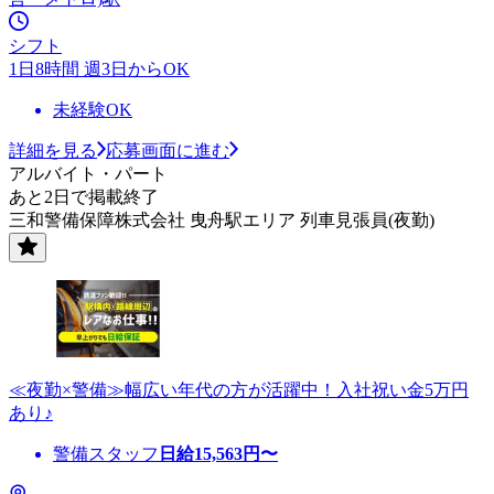
シフト
1日8時間 週3日からOK
未経験OK
詳細を見る
応募画面に進む
アルバイト・パート
あと2日で掲載終了
三和警備保障株式会社 曳舟駅エリア 列車見張員(夜勤)
≪夜勤×警備≫幅広い年代の方が活躍中！入社祝い金5万円
あり♪
警備スタッフ
日給
15,563
円〜