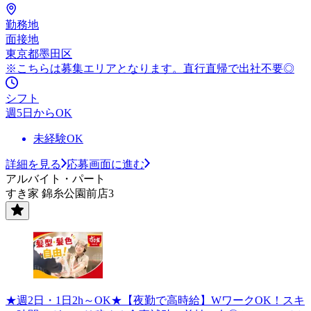
勤務地
面接地
東京都墨田区
※こちらは募集エリアとなります。直行直帰で出社不要◎
シフト
週5日からOK
未経験OK
詳細を見る
応募画面に進む
アルバイト・パート
すき家 錦糸公園前店3
★週2日・1日2h～OK★【夜勤で高時給】WワークOK！スキ