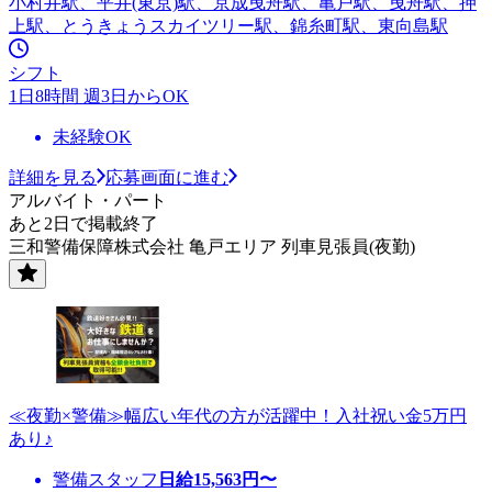
小村井駅、平井(東京)駅、京成曳舟駅、亀戸駅、曳舟駅、押
上駅、とうきょうスカイツリー駅、錦糸町駅、東向島駅
シフト
1日8時間 週3日からOK
未経験OK
詳細を見る
応募画面に進む
アルバイト・パート
あと2日で掲載終了
三和警備保障株式会社 亀戸エリア 列車見張員(夜勤)
≪夜勤×警備≫幅広い年代の方が活躍中！入社祝い金5万円
あり♪
警備スタッフ
日給
15,563
円〜