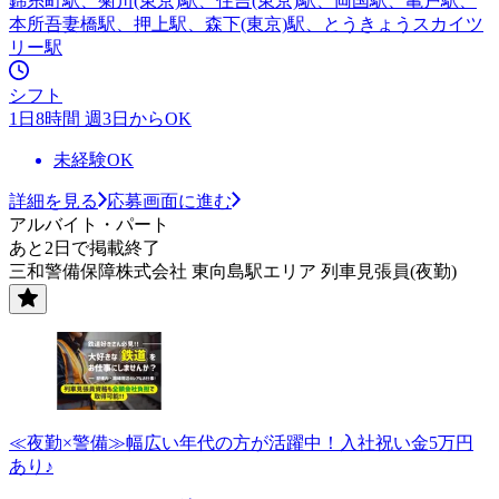
錦糸町駅、菊川(東京)駅、住吉(東京)駅、両国駅、亀戸駅、
本所吾妻橋駅、押上駅、森下(東京)駅、とうきょうスカイツ
リー駅
シフト
1日8時間 週3日からOK
未経験OK
詳細を見る
応募画面に進む
アルバイト・パート
あと2日で掲載終了
三和警備保障株式会社 東向島駅エリア 列車見張員(夜勤)
≪夜勤×警備≫幅広い年代の方が活躍中！入社祝い金5万円
あり♪