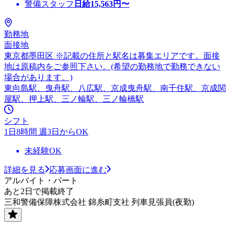
警備スタッフ
日給
15,563
円〜
勤務地
面接地
東京都墨田区 ※記載の住所と駅名は募集エリアです。面接
地は原稿内をご参照下さい。(希望の勤務地で勤務できない
場合があります。)
東向島駅、曳舟駅、八広駅、京成曳舟駅、南千住駅、京成関
屋駅、押上駅、三ノ輪駅、三ノ輪橋駅
シフト
1日8時間 週3日からOK
未経験OK
詳細を見る
応募画面に進む
アルバイト・パート
あと2日で掲載終了
三和警備保障株式会社 錦糸町支社 列車見張員(夜勤)