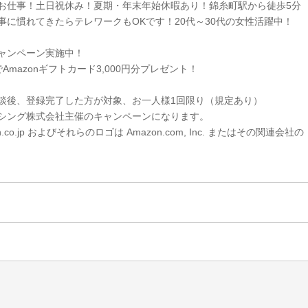
お仕事！土日祝休み！夏期・年末年始休暇あり！錦糸町駅から徒歩5分
事に慣れてきたらテレワークもOKです！20代～30代の女性活躍中！
ャンペーン実施中！
Amazonギフトカード3,000円分プレゼント！
談後、登録完了した方が対象、お一人様1回限り（規定あり）
シング株式会社主催のキャンペーンになります。
n.co.jp およびそれらのロゴは Amazon.com, Inc. またはその関連会社の