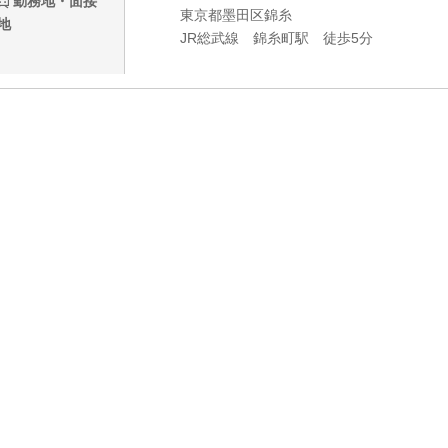
勤務地・面接
東京都墨田区錦糸
地
JR総武線 錦糸町駅 徒歩5分