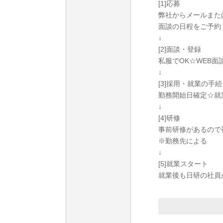
[1]応募
弊社からメールまた
面談の日程をご予約
↓
[2]面談・登録
私服でOK☆WEB
↓
[3]採用・就業の手
勤務開始日確定☆就
↓
[4]研修
事前研修があるので
※勤務先による
↓
[5]就業スタート
就業後も日研の社員