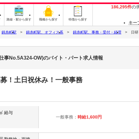
186,295件
の
す
路線・駅から探す
職種から探す
特徴から探す
キー
錦糸町駅
錦糸町駅、オフィス系
錦糸町駅、事務・受付・経理
日研
事No.5A324-OW)のバイト・パート求人情報
急募！土日祝休み！一般事務
給与
一般事務：
時給1,600円