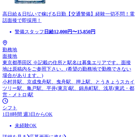
高日給＆日払いで稼げる日勤【交通警備】経験一切不問！電
話面接で即採用！
警備スタッフ
日給
12,000
円〜
15,850
円
勤務地
面接地
東京都墨田区 ※記載の住所と駅名は募集エリアです。面接
地は原稿内をご参照下さい。(希望の勤務地で勤務できない
場合があります。)
小村井駅、京成曳舟駅、曳舟駅、押上駅、とうきょうスカイ
ツリー駅、亀戸駅、平井(東京)駅、錦糸町駅、浅草(東武・都
営・メトロ)駅
シフト
1日8時間 週3日からOK
未経験OK
詳細を見る
応募画面に進む