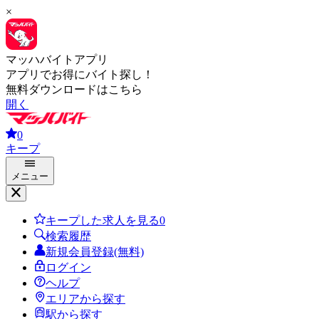
×
マッハバイトアプリ
アプリでお得にバイト探し！
無料ダウンロードはこちら
開く
0
キープ
メニュー
キープした求人を見る
0
検索履歴
新規会員登録(無料)
ログイン
ヘルプ
エリアから探す
駅から探す