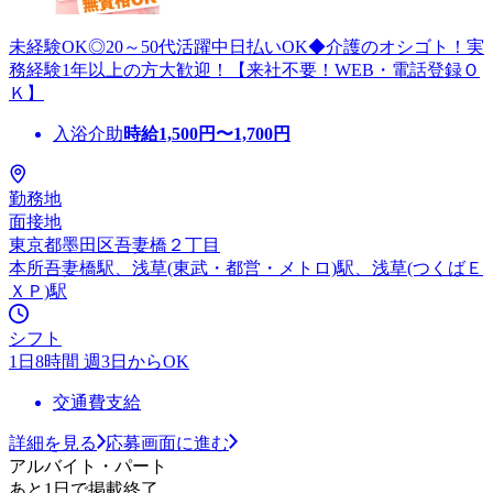
未経験OK◎20～50代活躍中日払いOK◆介護のオシゴト！実
務経験1年以上の方大歓迎！【来社不要！WEB・電話登録Ｏ
Ｋ】
入浴介助
時給
1,500
円〜
1,700
円
勤務地
面接地
東京都墨田区吾妻橋２丁目
本所吾妻橋駅、浅草(東武・都営・メトロ)駅、浅草(つくばＥ
ＸＰ)駅
シフト
1日8時間 週3日からOK
交通費支給
詳細を見る
応募画面に進む
アルバイト・パート
あと1日で掲載終了