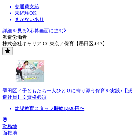
交通費支給
未経験OK
まかないあり
詳細を見る
応募画面に進む
派遣労働者
株式会社キャリア CC東京／保育【墨田区-013】
墨田区／子どもたち一人ひとりに寄り添う保育を実践♪【派
遣社員】※資格必須
幼児教育スタッフ
時給
1,920
円〜
勤務地
面接地