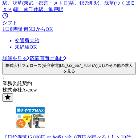
駅、浅草(東武・都営・メトロ)駅、錦糸町駅、浅草(つくばＥ
ＸＰ)駅、南千住駅、亀戸駅
シフト
1日8時間 週5日からOK
交通費支給
未経験OK
詳細を見る
応募画面に進む
株式会社フェローズ(美容家電)D1_G2_667_785T(A)(D1)のその他の求人
を見る
業務委託契約
株式会社A-crew
【日給保証15,000円 or お祝い金10万円が選べる！】＼30代