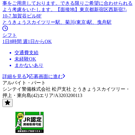
事をご用意しております。できる限りご希望に合わせられる
よう考慮をいたします。【面接地】東京都新宿区西新宿7-
10-7 加賀谷ビル8F
とうきょうスカイツリー駅、菊川(東京)駅、曳舟駅
シフト
1日8時間 週1日からOK
交通費支給
未経験OK
まかないあり
詳細を見る
応募画面に進む
アルバイト・パート
シンテイ警備株式会社 松戸支社 とうきょうスカイツリー・
押上・東向島(42)エリア/A3203200113