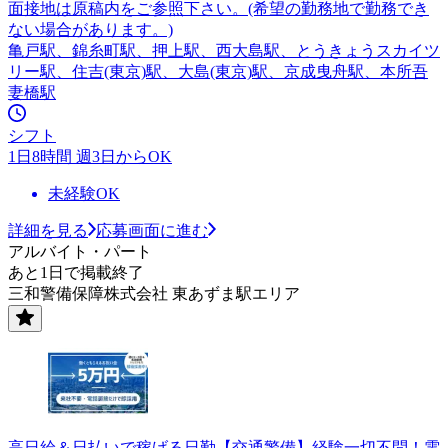
面接地は原稿内をご参照下さい。(希望の勤務地で勤務でき
ない場合があります。)
亀戸駅、錦糸町駅、押上駅、西大島駅、とうきょうスカイツ
リー駅、住吉(東京)駅、大島(東京)駅、京成曳舟駅、本所吾
妻橋駅
シフト
1日8時間 週3日からOK
未経験OK
詳細を見る
応募画面に進む
アルバイト・パート
あと1日で掲載終了
三和警備保障株式会社 東あずま駅エリア
高日給＆日払いで稼げる日勤【交通警備】経験一切不問！電