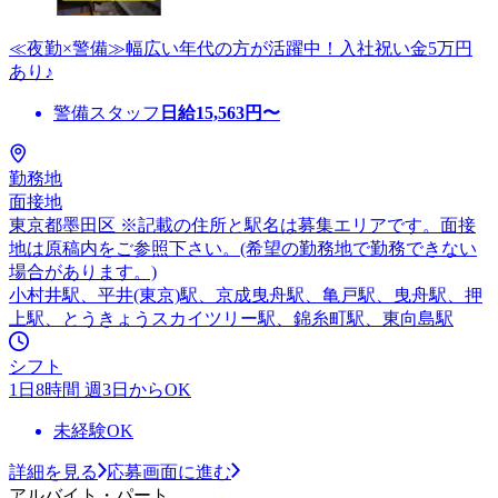
≪夜勤×警備≫幅広い年代の方が活躍中！入社祝い金5万円
あり♪
警備スタッフ
日給
15,563
円〜
勤務地
面接地
東京都墨田区 ※記載の住所と駅名は募集エリアです。面接
地は原稿内をご参照下さい。(希望の勤務地で勤務できない
場合があります。)
小村井駅、平井(東京)駅、京成曳舟駅、亀戸駅、曳舟駅、押
上駅、とうきょうスカイツリー駅、錦糸町駅、東向島駅
シフト
1日8時間 週3日からOK
未経験OK
詳細を見る
応募画面に進む
アルバイト・パート