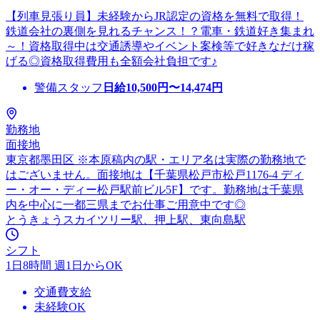
【列車見張り員】未経験からJR認定の資格を無料で取得！
鉄道会社の裏側を見れるチャンス！？電車・鉄道好き集まれ
～！資格取得中は交通誘導やイベント案検等で好きなだけ稼
げる◎資格取得費用も全額会社負担です♪
警備スタッフ
日給
10,500
円〜
14,474
円
勤務地
面接地
東京都墨田区 ※本原稿内の駅・エリア名は実際の勤務地で
はございません。面接地は【千葉県松戸市松戸1176-4 ディ
ー・オー・ディー松戸駅前ビル5F】です。勤務地は千葉県
内を中心に一都三県までお仕事ご用意中です◎
とうきょうスカイツリー駅、押上駅、東向島駅
シフト
1日8時間 週1日からOK
交通費支給
未経験OK