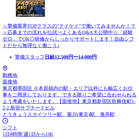
＜警備業界TOPクラスの”テイケイ”で働いてみませんか！？
＞応募までの流れを払拭⇒よくあるQ&A大公開中☆「経験
ゼロ」でOK◎研修からしっかりサポートします！自由シフ
トだから無理なく働こう♪
警備スタッフ
日給
12,500
円〜
14,000
円
勤務地
面接地
東京都墨田区 ※本原稿内の駅・エリア以外にも幅広くお仕
事をご用意しております。できる限りご希望に合わせられる
よう考慮をいたします。【面接地】東京都新宿区歌舞伎町1-
2-2 新宿サブナードビル
とうきょうスカイツリー駅、菊川(東京)駅、曳舟駅
シフト
1日8時間 週1日からOK