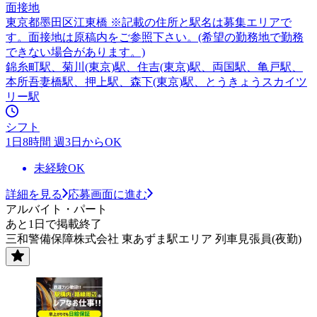
面接地
東京都墨田区江東橋 ※記載の住所と駅名は募集エリアで
す。面接地は原稿内をご参照下さい。(希望の勤務地で勤務
できない場合があります。)
錦糸町駅、菊川(東京)駅、住吉(東京)駅、両国駅、亀戸駅、
本所吾妻橋駅、押上駅、森下(東京)駅、とうきょうスカイツ
リー駅
シフト
1日8時間 週3日からOK
未経験OK
詳細を見る
応募画面に進む
アルバイト・パート
あと1日で掲載終了
三和警備保障株式会社 東あずま駅エリア 列車見張員(夜勤)