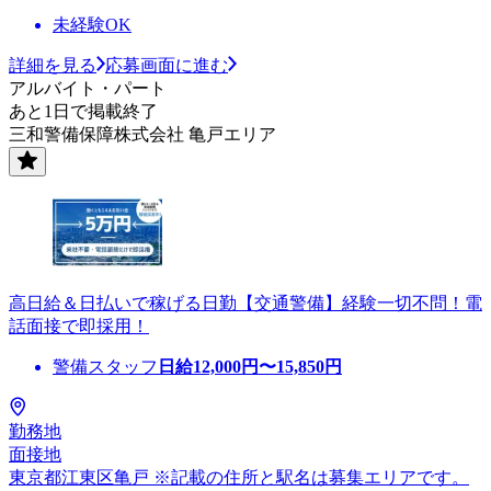
未経験OK
詳細を見る
応募画面に進む
アルバイト・パート
あと1日で掲載終了
三和警備保障株式会社 亀戸エリア
高日給＆日払いで稼げる日勤【交通警備】経験一切不問！電
話面接で即採用！
警備スタッフ
日給
12,000
円〜
15,850
円
勤務地
面接地
東京都江東区亀戸 ※記載の住所と駅名は募集エリアです。