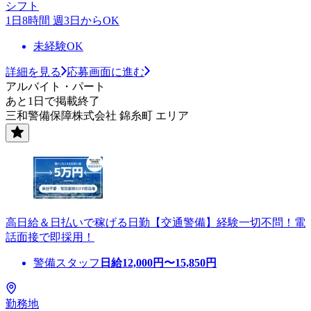
シフト
1日8時間 週3日からOK
未経験OK
詳細を見る
応募画面に進む
アルバイト・パート
あと1日で掲載終了
三和警備保障株式会社 錦糸町 エリア
高日給＆日払いで稼げる日勤【交通警備】経験一切不問！電
話面接で即採用！
警備スタッフ
日給
12,000
円〜
15,850
円
勤務地