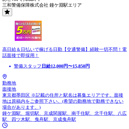
三和警備保障株式会社 鐘ケ淵駅エリア
高日給＆日払いで稼げる日勤【交通警備】経験一切不問！電
話面接で即採用！
警備スタッフ
日給
12,000
円〜
15,850
円
勤務地
面接地
東京都墨田区 ※記載の住所と駅名は募集エリアです。面接
地は原稿内をご参照下さい。(希望の勤務地で勤務できない
場合があります。)
鐘ケ淵駅、堀切駅、京成関屋駅、南千住駅、北千住駅、八広
駅、四ツ木駅、曳舟駅、京成曳舟駅