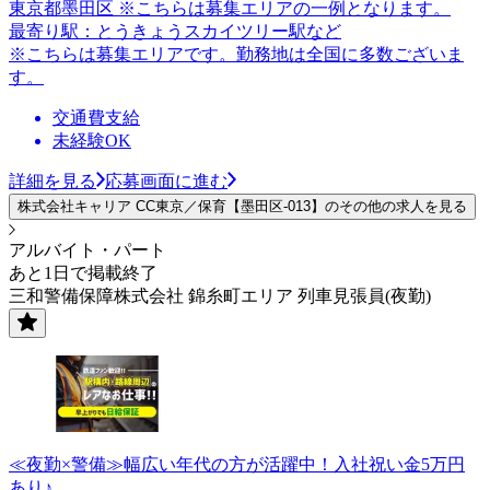
東京都墨田区 ※こちらは募集エリアの一例となります。
最寄り駅：とうきょうスカイツリー駅など
※こちらは募集エリアです。勤務地は全国に多数ございま
す。
交通費支給
未経験OK
詳細を見る
応募画面に進む
株式会社キャリア CC東京／保育【墨田区-013】のその他の求人を見る
アルバイト・パート
あと1日で掲載終了
三和警備保障株式会社 錦糸町エリア 列車見張員(夜勤)
≪夜勤×警備≫幅広い年代の方が活躍中！入社祝い金5万円
あり♪