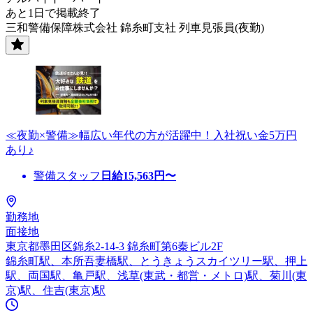
あと1日で掲載終了
三和警備保障株式会社 錦糸町支社 列車見張員(夜勤)
≪夜勤×警備≫幅広い年代の方が活躍中！入社祝い金5万円
あり♪
警備スタッフ
日給
15,563
円〜
勤務地
面接地
東京都墨田区錦糸2-14-3 錦糸町第6秦ビル2F
錦糸町駅、本所吾妻橋駅、とうきょうスカイツリー駅、押上
駅、両国駅、亀戸駅、浅草(東武・都営・メトロ)駅、菊川(東
京)駅、住吉(東京)駅