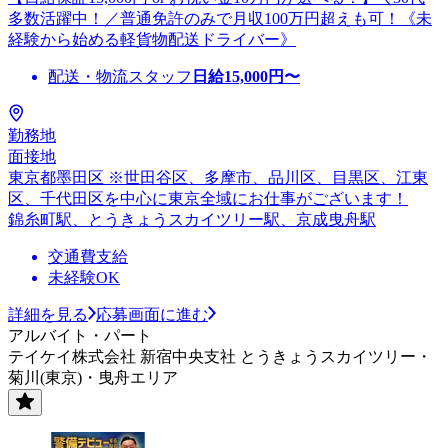
多数活躍中！／普通免許のみで月収100万円超えも可！《未
経験から始める軽貨物配送ドライバー》
配送・物流スタッフ
日給
15,000
円〜
勤務地
面接地
東京都墨田区 ※世田谷区、多摩市、品川区、目黒区、江東
区、千代田区を中心に東京全域にお仕事がございます！
錦糸町駅、とうきょうスカイツリー駅、京成曳舟駅
交通費支給
未経験OK
詳細を見る
応募画面に進む
アルバイト・パート
テイケイ株式会社 新宿中央支社 とうきょうスカイツリー・
菊川(東京)・曳舟エリア