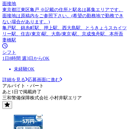
面接地
東京都江東区亀戸 ※記載の住所と駅名は募集エリアです。
面接地は原稿内をご参照下さい。(希望の勤務地で勤務でき
ない場合があります。)
亀戸駅、錦糸町駅、押上駅、西大島駅、とうきょうスカイツ
リー駅、住吉(東京)駅、大島(東京)駅、京成曳舟駅、本所吾
妻橋駅
シフト
1日8時間 週3日からOK
未経験OK
詳細を見る
応募画面に進む
アルバイト・パート
あと1日で掲載終了
三和警備保障株式会社 小村井駅エリア