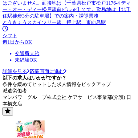
はございません。面接地は【千葉県松戸市松戸1176-4 ディ
ー・オー・ディー松戸駅前ビル5F】です。勤務地は【北千
住駅徒歩3分の駐車場】での案内・誘導業務！
とうきょうスカイツリー駅、押上駅、東向島駅
シフト
週1日からOK
交通費支給
未経験OK
詳細を見る
応募画面に進む
以下の求人はいかがですか？
条件を緩めてヒットした求人情報をピックアップ
派遣労働者
マンパワーグループ株式会社 ケアサービス事業部(介護) 日
本橋支店