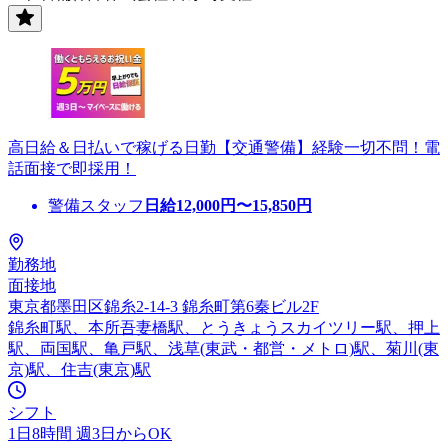
高日給＆日払いで稼げる日勤【交通警備】経験一切不問！電
話面接で即採用！
警備スタッフ
日給
12,000
円〜
15,850
円
勤務地
面接地
東京都墨田区錦糸2-14-3 錦糸町第6秦ビル2F
錦糸町駅、本所吾妻橋駅、とうきょうスカイツリー駅、押上
駅、両国駅、亀戸駅、浅草(東武・都営・メトロ)駅、菊川(東
京)駅、住吉(東京)駅
シフト
1日8時間 週3日からOK