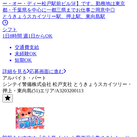
ー・オー・ディー松戸駅前ビル5F】です。勤務地は東京
都・千葉県を中心に一都三県までお仕事ご用意中◎
とうきょうスカイツリー駅、押上駅、東向島駅
シフト
1日8時間 週1日からOK
交通費支給
未経験OK
短期OK
詳細を見る
応募画面に進む
アルバイト・パート
シンテイ警備株式会社 松戸支社 とうきょうスカイツリー・
押上・東向島(51)エリア/A3203200113