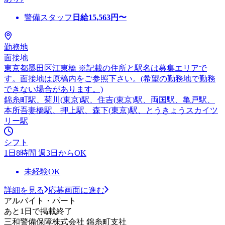
警備スタッフ
日給
15,563
円〜
勤務地
面接地
東京都墨田区江東橋 ※記載の住所と駅名は募集エリアで
す。面接地は原稿内をご参照下さい。(希望の勤務地で勤務
できない場合があります。)
錦糸町駅、菊川(東京)駅、住吉(東京)駅、両国駅、亀戸駅、
本所吾妻橋駅、押上駅、森下(東京)駅、とうきょうスカイツ
リー駅
シフト
1日8時間 週3日からOK
未経験OK
詳細を見る
応募画面に進む
アルバイト・パート
あと1日で掲載終了
三和警備保障株式会社 錦糸町支社