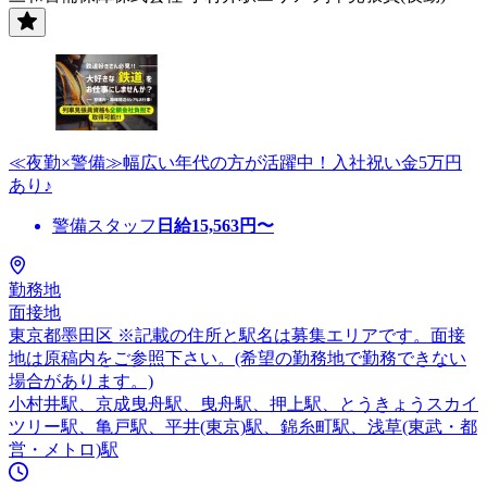
≪夜勤×警備≫幅広い年代の方が活躍中！入社祝い金5万円
あり♪
警備スタッフ
日給
15,563
円〜
勤務地
面接地
東京都墨田区 ※記載の住所と駅名は募集エリアです。面接
地は原稿内をご参照下さい。(希望の勤務地で勤務できない
場合があります。)
小村井駅、京成曳舟駅、曳舟駅、押上駅、とうきょうスカイ
ツリー駅、亀戸駅、平井(東京)駅、錦糸町駅、浅草(東武・都
営・メトロ)駅