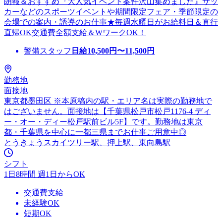
朗報＆おすすめ『大人気イベント案件沢山集めました』サッ
カーなどのスポーツイベントや期間限定フェア・季節限定の
会場での案内・誘導のお仕事★毎週水曜日がお給料日＆直行
直帰OK交通費全額支給＆WワークOK！
警備スタッフ
日給
10,500
円〜
11,500
円
勤務地
面接地
東京都墨田区 ※本原稿内の駅・エリア名は実際の勤務地で
はございません。面接地は【千葉県松戸市松戸1176-4 ディ
ー・オー・ディー松戸駅前ビル5F】です。勤務地は東京
都・千葉県を中心に一都三県までお仕事ご用意中◎
とうきょうスカイツリー駅、押上駅、東向島駅
シフト
1日8時間 週1日からOK
交通費支給
未経験OK
短期OK