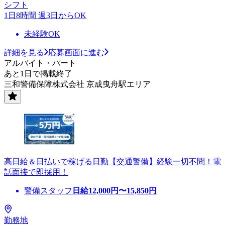
シフト
1日8時間 週3日からOK
未経験OK
詳細を見る
応募画面に進む
アルバイト・パート
あと1日で掲載終了
三和警備保障株式会社 京成曳舟駅エリア
高日給＆日払いで稼げる日勤【交通警備】経験一切不問！電
話面接で即採用！
警備スタッフ
日給
12,000
円〜
15,850
円
勤務地