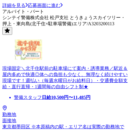
詳細を見る
応募画面に進む
アルバイト・パート
シンテイ警備株式会社 松戸支社 とうきょうスカイツリー・
押上・東向島(北千住×駐車場警備)エリア/A3203200113
現場固定＼北千住駅前の駐車場にて案内・誘導業務／駅近＆
屋内多めで快適◎体への負担も少なく、無理なく続けやすい
現場です！週払い（毎週水曜日がお給料日）・交通費全額支
給・直行直帰・1週間毎の自由シフト制★
警備スタッフ
日給
10,500
円〜
11,485
円
勤務地
面接地
東京都墨田区 ※本原稿内の駅・エリア名は実際の勤務地で