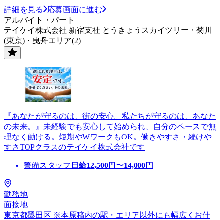
詳細を見る
応募画面に進む
アルバイト・パート
テイケイ株式会社 新宿支社 とうきょうスカイツリー・菊川
(東京)・曳舟エリア(2)
『あなたが守るのは、街の安心。私たちが守るのは、あなた
の未来。』未経験でも安心して始められ、自分のペースで無
理なく働ける。短期やWワークもOK。働きやすさ・続けや
すさTOPクラスのテイケイ株式会社です
警備スタッフ
日給
12,500
円〜
14,000
円
勤務地
面接地
東京都墨田区 ※本原稿内の駅・エリア以外にも幅広くお仕