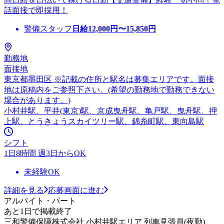
話面接で即採用！
警備スタッフ
日給
12,000
円〜
15,850
円
勤務地
面接地
東京都墨田区 ※記載の住所と駅名は募集エリアです。面接
地は原稿内をご参照下さい。(希望の勤務地で勤務できない
場合があります。)
小村井駅、平井(東京)駅、京成曳舟駅、亀戸駅、曳舟駅、押
上駅、とうきょうスカイツリー駅、錦糸町駅、東向島駅
シフト
1日8時間 週3日からOK
未経験OK
詳細を見る
応募画面に進む
アルバイト・パート
あと1日で掲載終了
三和警備保障株式会社 小村井駅エリア 列車見張員(夜勤)