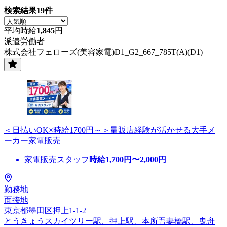
検索結果
19
件
平均時給
1,845
円
派遣労働者
株式会社フェローズ(美容家電)D1_G2_667_785T(A)(D1)
＜日払いOK×時給1700円～＞量販店経験が活かせる大手メ
ーカー家電販売
家電販売スタッフ
時給
1,700
円〜
2,000
円
勤務地
面接地
東京都墨田区押上1-1-2
とうきょうスカイツリー駅、押上駅、本所吾妻橋駅、曳舟