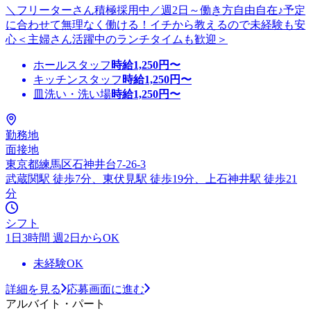
＼フリーターさん積極採用中／週2日～働き方自由自在♪予定
に合わせて無理なく働ける！イチから教えるので未経験も安
心＜主婦さん活躍中のランチタイムも歓迎＞
ホールスタッフ
時給
1,250
円〜
キッチンスタッフ
時給
1,250
円〜
皿洗い・洗い場
時給
1,250
円〜
勤務地
面接地
東京都練馬区石神井台7-26-3
武蔵関駅 徒歩7分、東伏見駅 徒歩19分、上石神井駅 徒歩21
分
シフト
1日3時間 週2日からOK
未経験OK
詳細を見る
応募画面に進む
アルバイト・パート