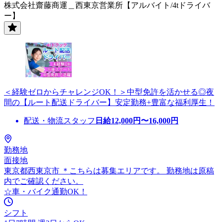
株式会社齋藤商運＿西東京営業所【アルバイト/4tドライバ
ー】
＜経験ゼロからチャレンジOK！＞中型免許を活かせる◎夜
間の【ルート配送ドライバー】安定勤務+豊富な福利厚生！
配送・物流スタッフ
日給
12,000
円〜
16,000
円
勤務地
面接地
東京都西東京市 ＊こちらは募集エリアです。 勤務地は原稿
内でご確認ください。
☆車・バイク通勤OK！
シフト