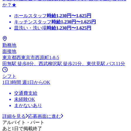
か？★
ホールスタッフ
時給
1,230
円〜
1,625
円
キッチンスタッフ
時給
1,230
円〜
1,625
円
皿洗い・洗い場
時給
1,230
円〜
1,625
円
勤務地
面接地
東京都西東京市西原町1-8-5
田無駅 徒歩8分、西武柳沢駅 徒歩21分、東伏見駅 バス11分
シフト
1日3時間 週1日からOK
交通費支給
未経験OK
まかないあり
詳細を見る
応募画面に進む
アルバイト・パート
あと1日で掲載終了