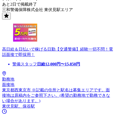
あと2日で掲載終了
三和警備保障株式会社 東伏見駅エリア
高日給＆日払いで稼げる日勤【交通警備】経験一切不問！電
話面接で即採用！
警備スタッフ
日給
12,000
円〜
15,850
円
勤務地
面接地
東京都西東京市 ※記載の住所と駅名は募集エリアです。面
接地は原稿内をご参照下さい。(希望の勤務地で勤務できな
い場合があります。)
東伏見駅、保谷駅