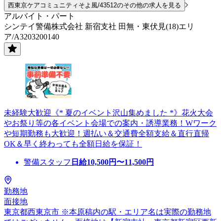
西東京ケアコミュニティそよ風/43512のその他の求人を見る
アルバイト・パート
シンテイ警備株式会社 新宿支社 田無・東伏見(18)エリ
ア/A3203200140
未経験大歓迎《* 夏のイベント沢山集めました *》花火大会
やお祭り等の各イベント会場での案内・誘導業務！Wワーク
や短期勤務も大歓迎！週払い＆交通費全額支給＆直行直帰
OK＆早く終わっても全額日給を保証！
警備スタッフ
日給
10,500
円〜
11,500
円
勤務地
面接地
東京都西東京市 ※本原稿内の駅・エリア名は実際の勤務地