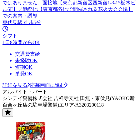
ではありません。面接地【東京都新宿区西新宿1-3-15栃木ビ
ル5F】／勤務地【東京都各地で開催される花火大会会場】
での案内・誘導
東伏見駅 徒歩5分
シフト
1日8時間からOK
交通費支給
未経験OK
短期OK
単発OK
詳細を見る
応募画面に進む
アルバイト・パート
シンテイ警備株式会社 吉祥寺支社 田無・東伏見(YAOKO新
百合ヶ丘店の駐車場警備)エリア/A3203200118