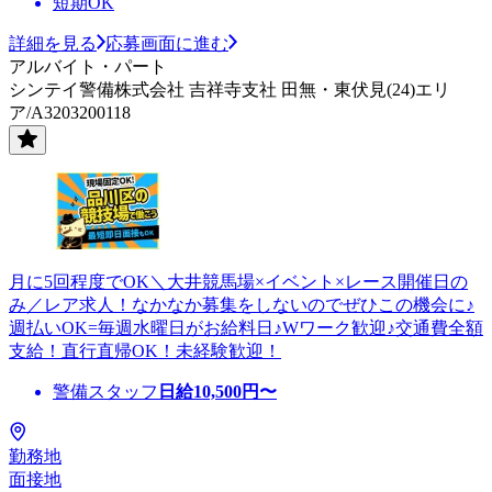
短期OK
詳細を見る
応募画面に進む
アルバイト・パート
シンテイ警備株式会社 吉祥寺支社 田無・東伏見(24)エリ
ア/A3203200118
月に5回程度でOK＼大井競馬場×イベント×レース開催日の
み／レア求人！なかなか募集をしないのでぜひこの機会に♪
週払いOK=毎週水曜日がお給料日♪Wワーク歓迎♪交通費全額
支給！直行直帰OK！未経験歓迎！
警備スタッフ
日給
10,500
円〜
勤務地
面接地