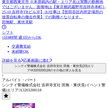
東京都西東京市 ※本原稿内の駅・エリア名は実際の勤務地
ではございません。面接地は【東京都武蔵野市吉祥寺本町1-
25-10 吉祥寺TRビル3F】/お仕事は【世田谷区内所定場所の
放置自転車の撤去作業】での勤務となります。
田無駅、東伏見駅
シフト
1日8時間 週3日からOK
交通費支給
未経験OK
詳細を見る
応募画面に進む
シンテイ警備株式会社 吉祥寺支社 田無・東伏見(23)エリ
ア/A3203200118のその他の求人を見る
アルバイト・パート
シンテイ警備株式会社 吉祥寺支社 田無・東伏見(イベント警
備)エリア/A3203200118