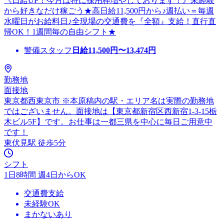
《日給UP！今月は特に採用枠増やしております！》未経験
から好きなだけ稼ごう★高日給11,500円から♪週払い＝毎週
水曜日がお給料日♪全現場の交通費を『全額』支給！直行直
帰OK！1週間毎の自由シフト★
警備スタッフ
日給
11,500
円〜
13,474
円
勤務地
面接地
東京都西東京市 ※本原稿内の駅・エリア名は実際の勤務地
ではございません。面接地は【東京都新宿区西新宿1-3-15栃
木ビル5F】です。お仕事は一都三県を中心に毎日ご用意中
です！
東伏見駅 徒歩5分
シフト
1日8時間 週4日からOK
交通費支給
未経験OK
まかないあり