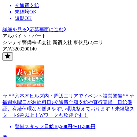
交通費支給
未経験OK
短期OK
詳細を見る
応募画面に進む
アルバイト・パート
シンテイ警備株式会社 新宿支社 東伏見(2)エリ
ア/A3203200140
☆＊*六本木ヒルズ内・周辺エリアでイベント設営警備*＊☆
毎週水曜日がお給料日♪交通費全額支給や直行直帰、日給保
証、有給休暇など働きやすい環境整えております！未経験ス
タート9割以上！Wワークも歓迎です！
警備スタッフ
日給
10,500
円〜
11,500
円