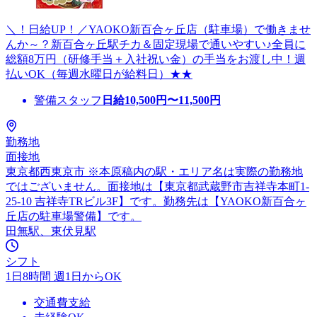
＼！日給UP！／YAOKO新百合ヶ丘店（駐車場）で働きませ
んか～？新百合ヶ丘駅チカ＆固定現場で通いやすい♪全員に
総額8万円（研修手当＋入社祝い金）の手当をお渡し中！週
払いOK（毎週水曜日が給料日）★★
警備スタッフ
日給
10,500
円〜
11,500
円
勤務地
面接地
東京都西東京市 ※本原稿内の駅・エリア名は実際の勤務地
ではございません。面接地は【東京都武蔵野市吉祥寺本町1-
25-10 吉祥寺TRビル3F】です。勤務先は【YAOKO新百合ヶ
丘店の駐車場警備】です。
田無駅、東伏見駅
シフト
1日8時間 週1日からOK
交通費支給