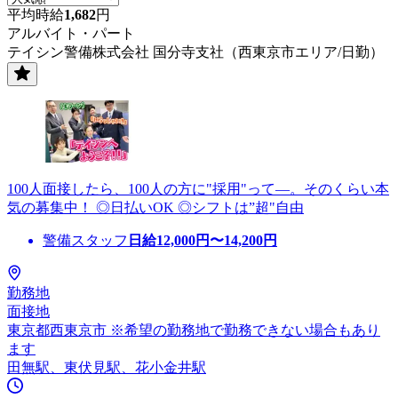
平均時給
1,682
円
アルバイト・パート
テイシン警備株式会社 国分寺支社（西東京市エリア/日勤）
100人面接したら、100人の方に"採用"って―。そのくらい本
気の募集中！ ◎日払いOK ◎シフトは”超"自由
警備スタッフ
日給
12,000
円〜
14,200
円
勤務地
面接地
東京都西東京市 ※希望の勤務地で勤務できない場合もあり
ます
田無駅、東伏見駅、花小金井駅