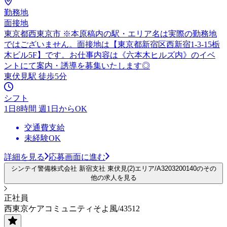
勤務地
面接地
東京都西東京市 ※本原稿内の駅・エリア名は実際の勤務地
ではございません。面接地は【東京都新宿区西新宿1-3-15栃
木ビル5F】です。お仕事内容は《六本木ヒルズ内》のイベ
ントにて案内・誘導を募集いたします◎
東伏見駅 徒歩5分
シフト
1日8時間 週1日からOK
交通費支給
未経験OK
詳細を見る
応募画面に進む
シンテイ警備株式会社 新宿支社 東伏見(2)エリア/A3203200140のその
他の求人を見る
正社員
西東京ケアコミュニティそよ風/43512