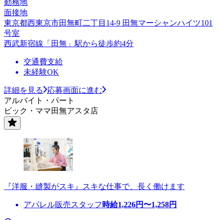
勤務地
面接地
東京都西東京市田無町二丁目14-9 田無マーシャンハイツ101
号室
西武新宿線「田無」駅から徒歩約4分
交通費支給
未経験OK
詳細を見る
応募画面に進む
アルバイト・パート
ビック・ママ田無アスタ店
『洋服・縫製がスキ』スキな仕事で、長く働けます
アパレル販売スタッフ
時給
1,226
円〜
1,258
円