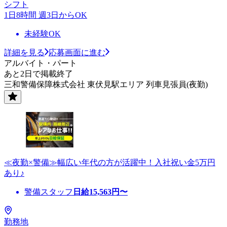
シフト
1日8時間 週3日からOK
未経験OK
詳細を見る
応募画面に進む
アルバイト・パート
あと2日で掲載終了
三和警備保障株式会社 東伏見駅エリア 列車見張員(夜勤)
≪夜勤×警備≫幅広い年代の方が活躍中！入社祝い金5万円
あり♪
警備スタッフ
日給
15,563
円〜
勤務地