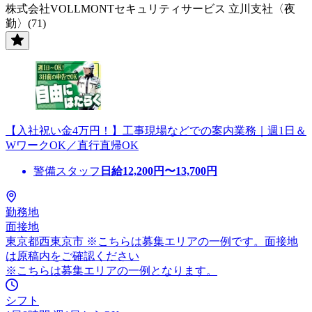
株式会社VOLLMONTセキュリティサービス 立川支社〈夜
勤〉(71)
【入社祝い金4万円！】工事現場などでの案内業務｜週1日＆
WワークOK／直行直帰OK
警備スタッフ
日給
12,200
円〜
13,700
円
勤務地
面接地
東京都西東京市 ※こちらは募集エリアの一例です。面接地
は原稿内をご確認ください
※こちらは募集エリアの一例となります。
シフト