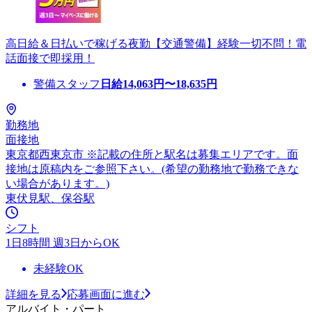
高日給＆日払いで稼げる夜勤【交通警備】経験一切不問！電
話面接で即採用！
警備スタッフ
日給
14,063
円〜
18,635
円
勤務地
面接地
東京都西東京市 ※記載の住所と駅名は募集エリアです。面
接地は原稿内をご参照下さい。(希望の勤務地で勤務できな
い場合があります。)
東伏見駅、保谷駅
シフト
1日8時間 週3日からOK
未経験OK
詳細を見る
応募画面に進む
アルバイト・パート