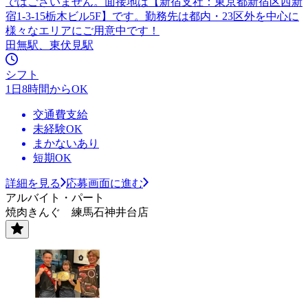
ではございません。面接地は【新宿支社：東京都新宿区西新
宿1-3-15栃木ビル5F】です。勤務先は都内・23区外を中心に
様々なエリアにご用意中です！
田無駅、東伏見駅
シフト
1日8時間からOK
交通費支給
未経験OK
まかないあり
短期OK
詳細を見る
応募画面に進む
アルバイト・パート
焼肉きんぐ 練馬石神井台店