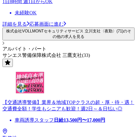
1日8時間 週1日からOK
未経験OK
詳細を見る
応募画面に進む
株式会社VOLLMONTセキュリティサービス 立川支社〈夜勤〉(71)のそ
の他の求人を見る
アルバイト・パート
サンエス警備保障株式会社 三鷹支社(33)
【交通誘導警備】業界＆地域TOPクラスの超・厚・待・遇！
交通費全額！学生もシニアも歓迎！週2日～＆日払い◎
車両誘導スタッフ
日給
13,500
円〜
17,000
円