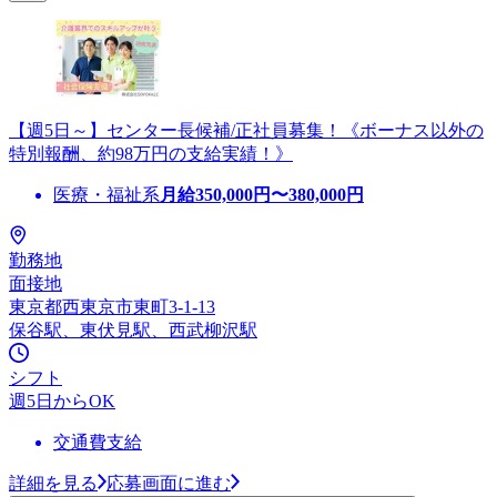
【週5日～】センター長候補/正社員募集！《ボーナス以外の
特別報酬、約98万円の支給実績！》
医療・福祉系
月給
350,000
円〜
380,000
円
勤務地
面接地
東京都西東京市東町3-1-13
保谷駅、東伏見駅、西武柳沢駅
シフト
週5日からOK
交通費支給
詳細を見る
応募画面に進む