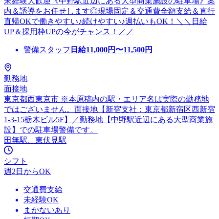
未経験大歓迎《中野駅近辺にある大型商業施設の駐車場》案
内＆誘導をお任せします◎現場固定＆交通費全額支給＆直行
直帰OKで働きやすい♪続けやすい♪週払いもOK！＼＼日給
UP＆採用枠UPの今がチャンス！／／
警備スタッフ
日給
11,000
円〜
11,500
円
勤務地
面接地
東京都西東京市 ※本原稿内の駅・エリア名は実際の勤務地
ではございません。面接地【新宿支社：東京都新宿区西新宿
1-3-15栃木ビル5F】／勤務地【中野駅近辺にある大型商業施
設】での駐車場警備です。
田無駅、東伏見駅
シフト
週2日からOK
交通費支給
未経験OK
まかないあり