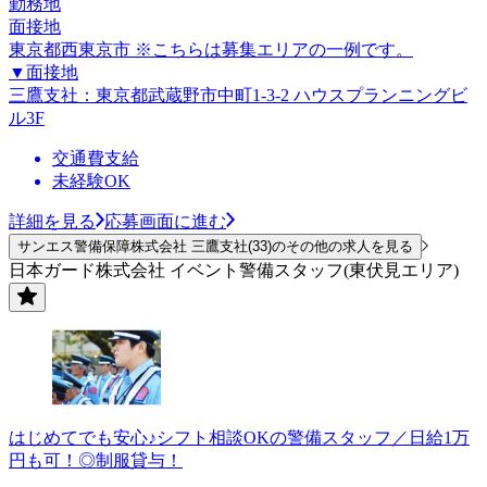
勤務地
面接地
東京都西東京市 ※こちらは募集エリアの一例です。
▼面接地
三鷹支社：東京都武蔵野市中町1-3-2 ハウスプランニングビ
ル3F
交通費支給
未経験OK
詳細を見る
応募画面に進む
サンエス警備保障株式会社 三鷹支社(33)のその他の求人を見る
日本ガード株式会社 イベント警備スタッフ(東伏見エリア)
はじめてでも安心♪シフト相談OKの警備スタッフ／日給1万
円も可！◎制服貸与！