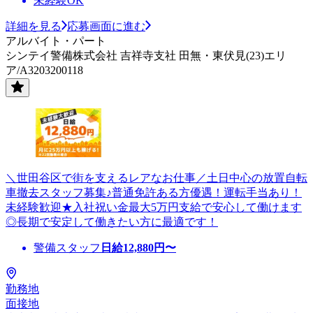
未経験OK
詳細を見る
応募画面に進む
アルバイト・パート
シンテイ警備株式会社 吉祥寺支社 田無・東伏見(23)エリ
ア/A3203200118
＼世田谷区で街を支えるレアなお仕事／土日中心の放置自転
車撤去スタッフ募集♪普通免許ある方優遇！運転手当あり！
未経験歓迎★入社祝い金最大5万円支給で安心して働けます
◎長期で安定して働きたい方に最適です！
警備スタッフ
日給
12,880
円〜
勤務地
面接地