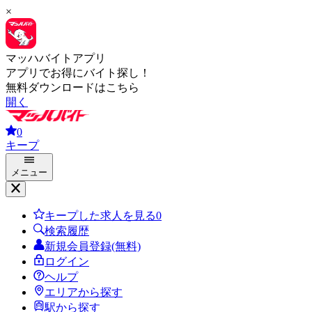
×
マッハバイトアプリ
アプリでお得にバイト探し！
無料ダウンロードはこちら
開く
0
キープ
メニュー
キープした求人を見る
0
検索履歴
新規会員登録(無料)
ログイン
ヘルプ
エリアから探す
駅から探す