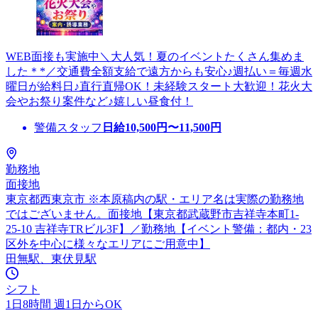
WEB面接も実施中＼大人気！夏のイベントたくさん集めま
した＊*／交通費全額支給で遠方からも安心♪週払い＝毎週水
曜日が給料日♪直行直帰OK！未経験スタート大歓迎！花火大
会やお祭り案件など♪嬉しい昼食付！
警備スタッフ
日給
10,500
円〜
11,500
円
勤務地
面接地
東京都西東京市 ※本原稿内の駅・エリア名は実際の勤務地
ではございません。面接地【東京都武蔵野市吉祥寺本町1-
25-10 吉祥寺TRビル3F】／勤務地【イベント警備：都内・23
区外を中心に様々なエリアにご用意中】
田無駅、東伏見駅
シフト
1日8時間 週1日からOK