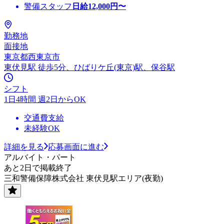
警備スタッフ
日給
12,000
円〜
勤務地
面接地
東京都西東京市
東伏見駅 徒歩5分、ひばりケ丘(東京)駅、保谷駅
シフト
1日4時間 週2日からOK
交通費支給
未経験OK
詳細を見る
応募画面に進む
アルバイト・パート
あと2日で掲載終了
三和警備保障株式会社 東伏見駅エリア(夜勤)