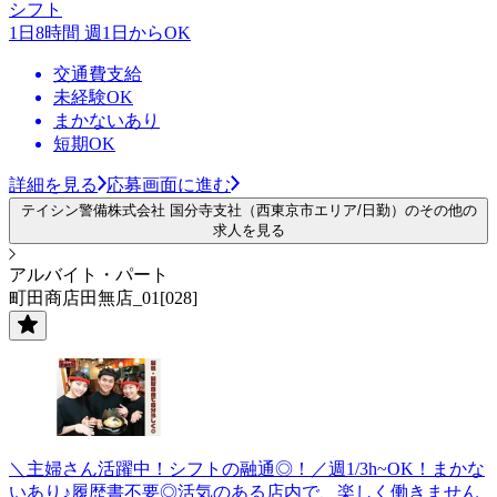
シフト
1日8時間 週1日からOK
交通費支給
未経験OK
まかないあり
短期OK
詳細を見る
応募画面に進む
テイシン警備株式会社 国分寺支社（西東京市エリア/日勤）のその他の
求人を見る
アルバイト・パート
町田商店田無店_01[028]
＼主婦さん活躍中！シフトの融通◎！／週1/3h~OK！まかな
いあり♪履歴書不要◎活気のある店内で、楽しく働きません