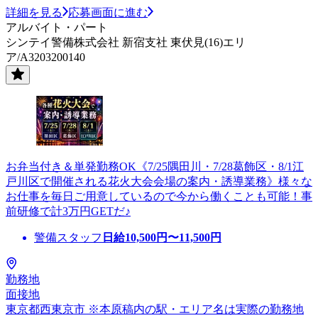
詳細を見る
応募画面に進む
アルバイト・パート
シンテイ警備株式会社 新宿支社 東伏見(16)エリ
ア/A3203200140
お弁当付き＆単発勤務OK《7/25隅田川・7/28葛飾区・8/1江
戸川区で開催される花火大会会場の案内・誘導業務》様々な
お仕事を毎日ご用意しているので今から働くことも可能！事
前研修で計3万円GETだ♪
警備スタッフ
日給
10,500
円〜
11,500
円
勤務地
面接地
東京都西東京市 ※本原稿内の駅・エリア名は実際の勤務地