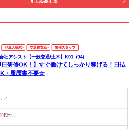
すぐ応募する
池尻大橋駅
交通費支給
警備スタッフ
会社アシスト【一般交通/土木】K01_(94)
即日研修OK！】すぐ働けてしっかり稼げる！日払
OK・履歴書不要☆
タッフ
00
円〜