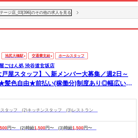
ージ店_03[396]のその他の求人を見る
池尻大橋駅
交通費支給
ホールスタッフ
屋ごはん処 渋谷道玄坂店
大戸屋スタッフ】＼新メンバー大募集／週2日～
K★髪色自由★前払い(稼働分)制度あり◎幅広い年
活躍中！
ールスタッフ (2)キッチンスタッフ (3)レストラン
,500
円〜
(2)時給
1,500
円〜
(3)時給
1,500
円〜