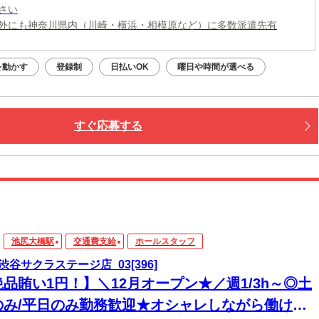
さい
外にも神奈川県内（川崎・横浜・相模原など）に多数派遣先有
を動かす
登録制
日払いOK
曜日や時間が選べる
すぐ応募する
池尻大橋駅
交通費支給
ホールスタッフ
渋谷サクラステージ店_03[396]
絶品賄い1円！】＼12月オープン★／週1/3h～◎土
のみ/平日のみ勤務歓迎★オシャレしながら働ける