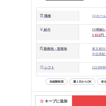
の
職種
(1)ホ
給与
(1)時給
1
1,813
円
勤務地・面接地
東京都渋谷
中目黒駅
シフト
1日3時間
未経験歓迎
週１日からOK
体
キープに追加