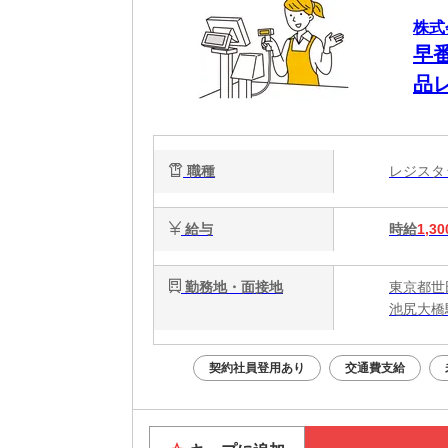
株式
早
品
職種
レジス
給与
時給
1,30
勤務地・面接地
東京都世田
池尻大橋
契約社員登用あり
交通費支給