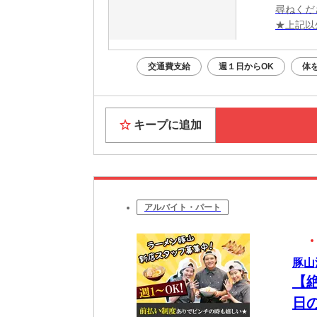
尋ねくだ
★上記以
交通費支給
週１日からOK
体
キープに追加
アルバイト・パート
豚山
【
日