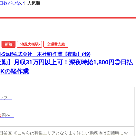
日数が少ない
人気順
新着
池尻大橋駅
交通費支給
I-Staff株式会社 本社/軽作業【夜勤】(49)
勤】月収31万円以上可！深夜時給1,800円◎日払
OKの軽作業
タッフ
0
円〜
田谷区 ※こちらは募集エリアとなります詳しい勤務地は面接時にお