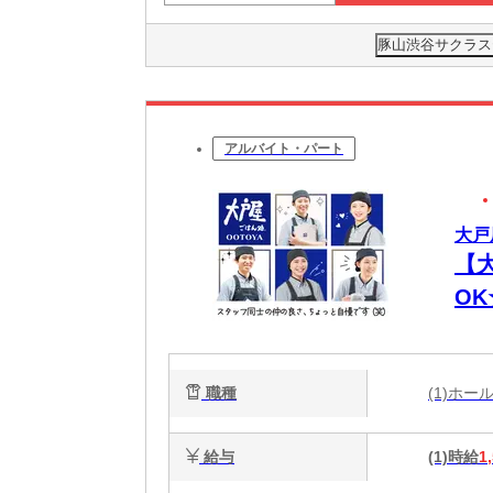
豚山渋谷サクラステ
アルバイト・パート
大戸
【
O
代
職種
(1)ホ
給与
(1)時給
1