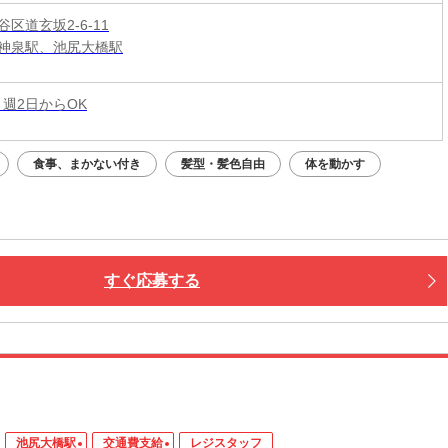
区道玄坂2-6-11
神泉駅、池尻大橋駅
 週2日からOK
食事、まかない付き
髪型・髪色自由
体を動かす
すぐ応募する
池尻大橋駅
交通費支給
レジスタッフ