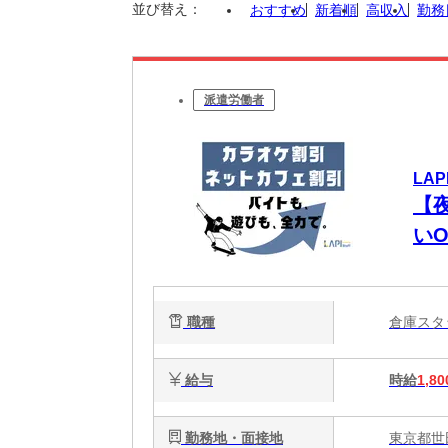
並び替え：
おすすめ
新着順
高収入
勤務
派遣労働者
LAP
【夜
い
職種
倉庫ス
給与
時給
1,80
勤務地・面接地
東京都世