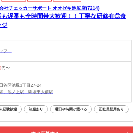
会社チェッカーサポート オオゼキ池尻店(7214)
番も遅番も全時間帯大歓迎！！丁寧な研修有◎食
レジ
タッフ
0
円〜
谷区池尻3丁目27-24
駅、池ノ上駅、駒場東大前駅
未経験歓迎
制服あり
曜日や時間が選べる
正社員登用あり