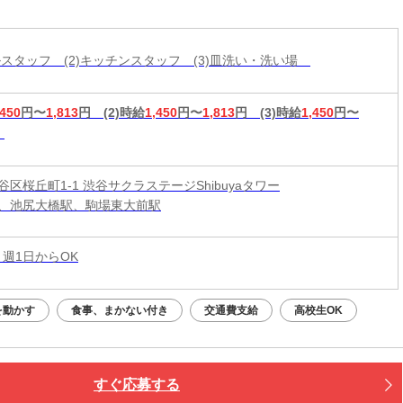
も自慢！履歴書不要
ールスタッフ (2)キッチンスタッフ (3)皿洗い・洗い場
,450
円〜
1,813
円
(2)時給
1,450
円〜
1,813
円
(3)時給
1,450
円〜
区桜丘町1-1 渋谷サクラステージShibuyaタワー
、池尻大橋駅、駒場東大前駅
 週1日からOK
を動かす
食事、まかない付き
交通費支給
高校生OK
すぐ応募する