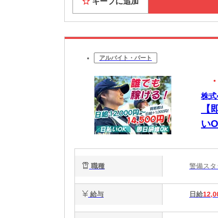
キープに追加
アルバイト・パート
株式
【
い
職種
警備ス
給与
日給
12,0