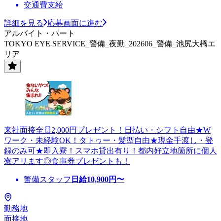
交通費支給
詳細を見る
応募画面に進む
アルバイト・パート
TOKYO EYE SERVICE_警備_夜勤_202606_警備_池尻大橋エ
リア
来社面接全員2,000円プレゼント！日払い・シフト自由★W
ワーク・未経験OK！タトゥー・髪型自由★現金手渡し・登
録のみ可★即入寮！スマホ貸出有り！都内好立地箇所に個人
寮アリます◎食事券プレゼントも！
警備スタッフ
日給
10,900
円〜
勤務地
面接地