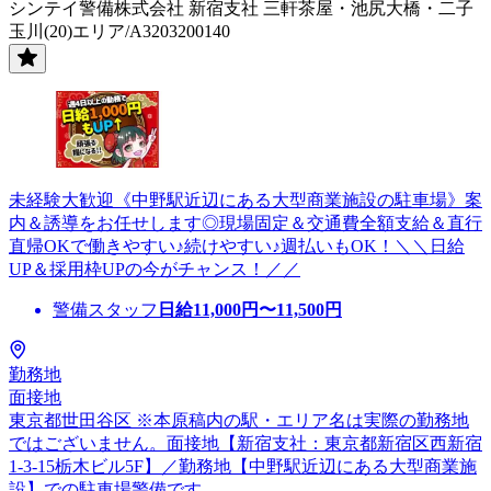
シンテイ警備株式会社 新宿支社 三軒茶屋・池尻大橋・二子
玉川(20)エリア/A3203200140
未経験大歓迎《中野駅近辺にある大型商業施設の駐車場》案
内＆誘導をお任せします◎現場固定＆交通費全額支給＆直行
直帰OKで働きやすい♪続けやすい♪週払いもOK！＼＼日給
UP＆採用枠UPの今がチャンス！／／
警備スタッフ
日給
11,000
円〜
11,500
円
勤務地
面接地
東京都世田谷区 ※本原稿内の駅・エリア名は実際の勤務地
ではございません。面接地【新宿支社：東京都新宿区西新宿
1-3-15栃木ビル5F】／勤務地【中野駅近辺にある大型商業施
設】での駐車場警備です。