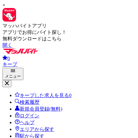
×
マッハバイトアプリ
アプリでお得にバイト探し！
無料ダウンロードはこちら
開く
0
キープ
メニュー
キープした求人を見る
0
検索履歴
新規会員登録(無料)
ログイン
ヘルプ
エリアから探す
駅から探す