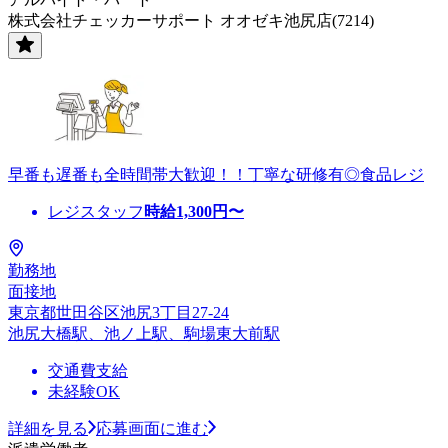
株式会社チェッカーサポート オオゼキ池尻店(7214)
早番も遅番も全時間帯大歓迎！！丁寧な研修有◎食品レジ
レジスタッフ
時給
1,300
円〜
勤務地
面接地
東京都世田谷区池尻3丁目27-24
池尻大橋駅、池ノ上駅、駒場東大前駅
交通費支給
未経験OK
詳細を見る
応募画面に進む