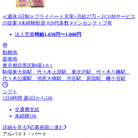
≪週休3日制≫プライベート充実×月給27万～J:COMサービス
の提案 #未経験歓迎 #20代多数 #インセンティブ有
法人営業
時給
1,650
円〜
1,800
円
勤務地
面接地
東京都目黒区駒場3-9-1
駒場東大前駅、代々木上原駅、東北沢駅、代々木八幡駅、
代々木公園駅、池尻大橋駅、渋谷駅、原宿駅、幡ケ谷駅
シフト
1日8時間 週4日からOK
交通費支給
未経験OK
詳細を見る
応募画面に進む
アルバイト・パート