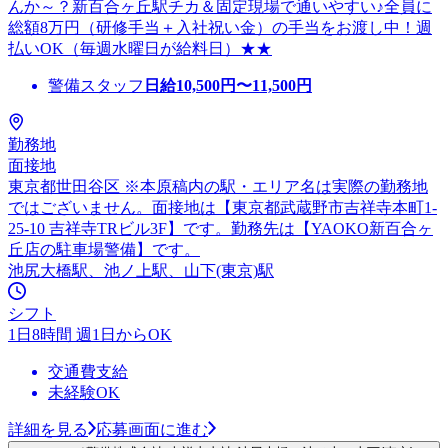
んか～？新百合ヶ丘駅チカ＆固定現場で通いやすい♪全員に
総額8万円（研修手当＋入社祝い金）の手当をお渡し中！週
払いOK（毎週水曜日が給料日）★★
警備スタッフ
日給
10,500
円〜
11,500
円
勤務地
面接地
東京都世田谷区 ※本原稿内の駅・エリア名は実際の勤務地
ではございません。面接地は【東京都武蔵野市吉祥寺本町1-
25-10 吉祥寺TRビル3F】です。勤務先は【YAOKO新百合ヶ
丘店の駐車場警備】です。
池尻大橋駅、池ノ上駅、山下(東京)駅
シフト
1日8時間 週1日からOK
交通費支給
未経験OK
詳細を見る
応募画面に進む