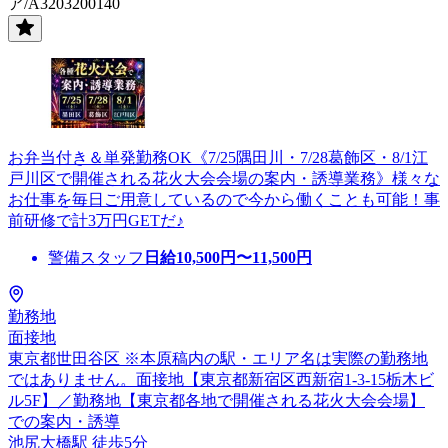
ア/A3203200140
お弁当付き＆単発勤務OK《7/25隅田川・7/28葛飾区・8/1江
戸川区で開催される花火大会会場の案内・誘導業務》様々な
お仕事を毎日ご用意しているので今から働くことも可能！事
前研修で計3万円GETだ♪
警備スタッフ
日給
10,500
円〜
11,500
円
勤務地
面接地
東京都世田谷区 ※本原稿内の駅・エリア名は実際の勤務地
ではありません。面接地【東京都新宿区西新宿1-3-15栃木ビ
ル5F】／勤務地【東京都各地で開催される花火大会会場】
での案内・誘導
池尻大橋駅 徒歩5分