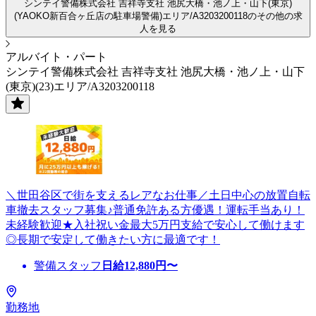
シンテイ警備株式会社 吉祥寺支社 池尻大橋・池ノ上・山下(東京)
(YAOKO新百合ヶ丘店の駐車場警備)エリア/A3203200118のその他の求
人を見る
アルバイト・パート
シンテイ警備株式会社 吉祥寺支社 池尻大橋・池ノ上・山下
(東京)(23)エリア/A3203200118
＼世田谷区で街を支えるレアなお仕事／土日中心の放置自転
車撤去スタッフ募集♪普通免許ある方優遇！運転手当あり！
未経験歓迎★入社祝い金最大5万円支給で安心して働けます
◎長期で安定して働きたい方に最適です！
警備スタッフ
日給
12,880
円〜
勤務地