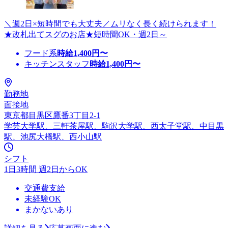
＼週2日×短時間でも大丈夫／ムリなく長く続けられます！
★改札出てスグのお店★短時間OK・週2日～
フード系
時給
1,400
円〜
キッチンスタッフ
時給
1,400
円〜
勤務地
面接地
東京都目黒区鷹番3丁目2-1
学芸大学駅、三軒茶屋駅、駒沢大学駅、西太子堂駅、中目黒
駅、池尻大橋駅、西小山駅
シフト
1日3時間 週2日からOK
交通費支給
未経験OK
まかないあり