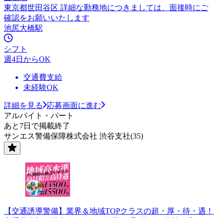
東京都世田谷区 詳細な勤務地につきましては、面接時にご
確認をお願いいたします
池尻大橋駅
シフト
週4日からOK
交通費支給
未経験OK
詳細を見る
応募画面に進む
アルバイト・パート
あと7日で掲載終了
サンエス警備保障株式会社 渋谷支社(35)
【交通誘導警備】業界＆地域TOPクラスの超・厚・待・遇！