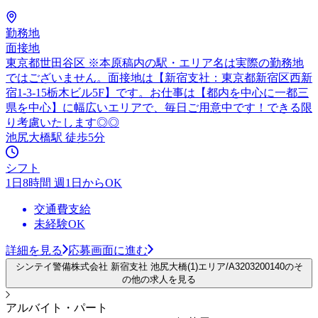
勤務地
面接地
東京都世田谷区 ※本原稿内の駅・エリア名は実際の勤務地
ではございません。面接地は【新宿支社：東京都新宿区西新
宿1-3-15栃木ビル5F】です。お仕事は【都内を中心に一都三
県を中心】に幅広いエリアで、毎日ご用意中です！できる限
り考慮いたします◎◎
池尻大橋駅 徒歩5分
シフト
1日8時間 週1日からOK
交通費支給
未経験OK
詳細を見る
応募画面に進む
シンテイ警備株式会社 新宿支社 池尻大橋(1)エリア/A3203200140のそ
の他の求人を見る
アルバイト・パート