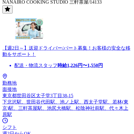
NANAIRO COOKING STUDIO 三軒茶屋/14133
【週2日～】送迎ドライバー/パート募集！お客様の安全な移
動をサポート！
配送・物流スタッフ
時給
1,226
円〜
1,550
円
勤務地
面接地
東京都世田谷区太子堂3丁目38-15
下北沢駅、世田谷代田駅、池ノ上駅、西太子堂駅、若林(東
京)駅、三軒茶屋駅、池尻大橋駅、松陰神社前駅、代々木上
原駅
シフト
週2日からOK