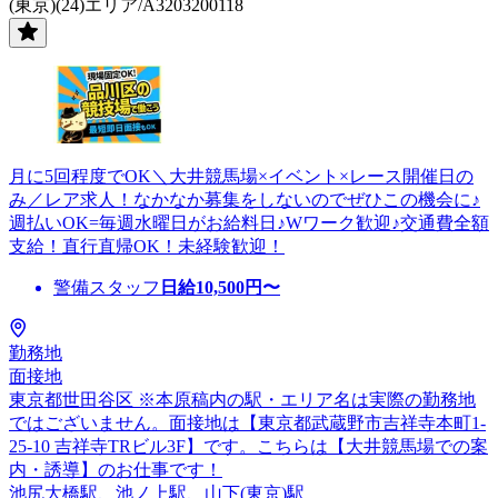
(東京)(24)エリア/A3203200118
月に5回程度でOK＼大井競馬場×イベント×レース開催日の
み／レア求人！なかなか募集をしないのでぜひこの機会に♪
週払いOK=毎週水曜日がお給料日♪Wワーク歓迎♪交通費全額
支給！直行直帰OK！未経験歓迎！
警備スタッフ
日給
10,500
円〜
勤務地
面接地
東京都世田谷区 ※本原稿内の駅・エリア名は実際の勤務地
ではございません。面接地は【東京都武蔵野市吉祥寺本町1-
25-10 吉祥寺TRビル3F】です。こちらは【大井競馬場での案
内・誘導】のお仕事です！
池尻大橋駅、池ノ上駅、山下(東京)駅