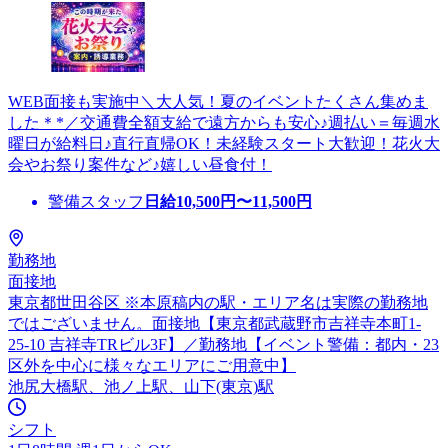
WEB面接も実施中＼大人気！夏のイベントたくさん集めま
した＊*／交通費全額支給で遠方からも安心♪週払い＝毎週水
曜日が給料日♪直行直帰OK！未経験スタート大歓迎！花火大
会やお祭り案件など♪嬉しい昼食付！
警備スタッフ
日給
10,500
円〜
11,500
円
勤務地
面接地
東京都世田谷区 ※本原稿内の駅・エリア名は実際の勤務地
ではございません。面接地【東京都武蔵野市吉祥寺本町1-
25-10 吉祥寺TRビル3F】／勤務地【イベント警備：都内・23
区外を中心に様々なエリアにご用意中】
池尻大橋駅、池ノ上駅、山下(東京)駅
シフト