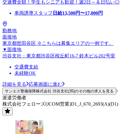
交通費全額！学生もシニアも歓迎！週2日～＆日払い◎
車両誘導スタッフ
日給
13,500
円〜
17,000
円
勤務地
面接地
東京都世田谷区 ※こちらは募集エリアの一例です。
▼面接地
渋谷支社：東京都渋谷区桜丘町16-7 鈴木ビル202号室
交通費支給
未経験OK
詳細を見る
応募画面に進む
サンエス警備保障株式会社 渋谷支社(35)のその他の求人を見る
派遣労働者
株式会社フェローズ(JCOM営業)D1_J_670_2693(A)(D1)