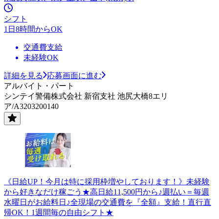
シフト
1日8時間からOK
交通費支給
未経験OK
詳細を見る
応募画面に進む
アルバイト・パート
シンテイ警備株式会社 新宿支社 池尻大橋8エリ
ア/A3203200140
《日給UP！今月は特に採用枠増やしております！》未経験
から好きなだけ稼ごう★高日給11,500円から♪週払い＝毎週
水曜日がお給料日♪全現場の交通費を『全額』支給！直行直
帰OK！1週間毎の自由シフト★