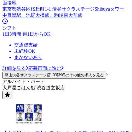
面接地
東京都渋谷区桜丘町1-1 渋谷サクラステージShibuyaタワー
中目黒駅、池尻大橋駅、駒場東大前駅
シフト
1日3時間 週1日からOK
交通費支給
未経験OK
まかないあり
詳細を見る
応募画面に進む
豚山渋谷サクラステージ店_03[396]のその他の求人を見る
アルバイト・パート
大戸屋ごはん処 渋谷道玄坂店