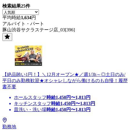
検索結果
25
件
平均時給
1,634
円
アルバイト・パート
豚山渋谷サクラステージ店_03[396]
【絶品賄い1円！】＼12月オープン★／週1/3h～◎土日のみ/
平日のみ勤務歓迎★オシャレしながら働けるのも自慢！履歴
書不要
ホールスタッフ
時給
1,450
円〜
1,813
円
キッチンスタッフ
時給
1,450
円〜
1,813
円
皿洗い・洗い場
時給
1,450
円〜
1,813
円
勤務地