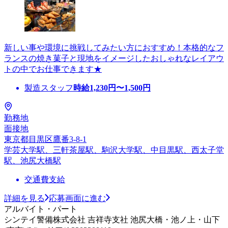
新しい事や環境に挑戦してみたい方におすすめ！本格的なフ
ランスの焼き菓子と現地をイメージしたおしゃれなレイアウ
トの中でお仕事できます★
製造スタッフ
時給
1,230
円〜
1,500
円
勤務地
面接地
東京都目黒区鷹番3-8-1
学芸大学駅、三軒茶屋駅、駒沢大学駅、中目黒駅、西太子堂
駅、池尻大橋駅
交通費支給
詳細を見る
応募画面に進む
アルバイト・パート
シンテイ警備株式会社 吉祥寺支社 池尻大橋・池ノ上・山下