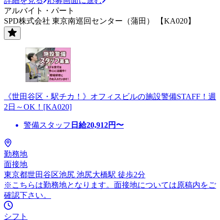
詳細を見る
応募画面に進む
アルバイト・パート
SPD株式会社 東京南巡回センター（蒲田） 【KA020】
《世田谷区・駅チカ！》オフィスビルの施設警備STAFF！週
2日～OK！[KA020]
警備スタッフ
日給
20,912
円〜
勤務地
面接地
東京都世田谷区池尻 池尻大橋駅 徒歩2分
※こちらは勤務地となります。面接地については原稿内をご
確認下さい。
シフト