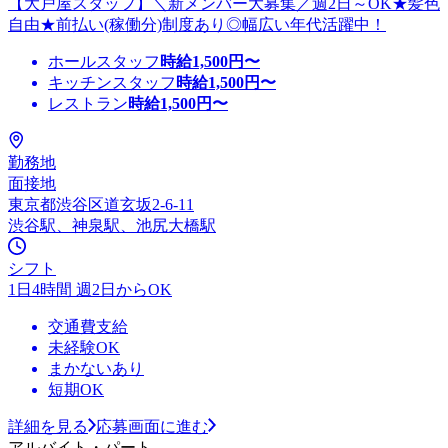
【大戸屋スタッフ】＼新メンバー大募集／週2日～OK★髪色
自由★前払い(稼働分)制度あり◎幅広い年代活躍中！
ホールスタッフ
時給
1,500
円〜
キッチンスタッフ
時給
1,500
円〜
レストラン
時給
1,500
円〜
勤務地
面接地
東京都渋谷区道玄坂2-6-11
渋谷駅、神泉駅、池尻大橋駅
シフト
1日4時間 週2日からOK
交通費支給
未経験OK
まかないあり
短期OK
詳細を見る
応募画面に進む
アルバイト・パート