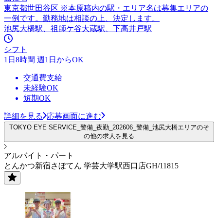
東京都世田谷区 ※本原稿内の駅・エリア名は募集エリアの
一例です。勤務地は相談の上、決定します。
池尻大橋駅、祖師ケ谷大蔵駅、下高井戸駅
シフト
1日8時間 週1日からOK
交通費支給
未経験OK
短期OK
詳細を見る
応募画面に進む
TOKYO EYE SERVICE_警備_夜勤_202606_警備_池尻大橋エリアのそ
の他の求人を見る
アルバイト・パート
とんかつ新宿さぼてん 学芸大学駅西口店GH/11815