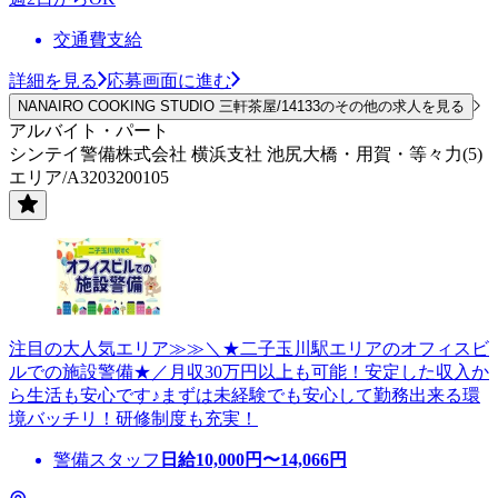
交通費支給
詳細を見る
応募画面に進む
NANAIRO COOKING STUDIO 三軒茶屋/14133のその他の求人を見る
アルバイト・パート
シンテイ警備株式会社 横浜支社 池尻大橋・用賀・等々力(5)
エリア/A3203200105
注目の大人気エリア≫≫＼★二子玉川駅エリアのオフィスビ
ルでの施設警備★／月収30万円以上も可能！安定した収入か
ら生活も安心です♪まずは未経験でも安心して勤務出来る環
境バッチリ！研修制度も充実！
警備スタッフ
日給
10,000
円〜
14,066
円