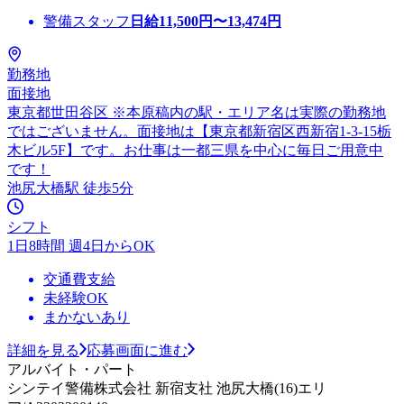
警備スタッフ
日給
11,500
円〜
13,474
円
勤務地
面接地
東京都世田谷区 ※本原稿内の駅・エリア名は実際の勤務地
ではございません。面接地は【東京都新宿区西新宿1-3-15栃
木ビル5F】です。お仕事は一都三県を中心に毎日ご用意中
です！
池尻大橋駅 徒歩5分
シフト
1日8時間 週4日からOK
交通費支給
未経験OK
まかないあり
詳細を見る
応募画面に進む
アルバイト・パート
シンテイ警備株式会社 新宿支社 池尻大橋(16)エリ