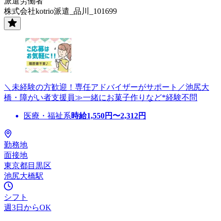
派遣労働者
株式会社kotrio派遣_品川_101699
＼未経験の方歓迎！専任アドバイザーがサポート／池尻大
橋・障がい者支援員≫一緒にお菓子作りなど*経験不問
医療・福祉系
時給
1,550
円〜
2,312
円
勤務地
面接地
東京都目黒区
池尻大橋駅
シフト
週3日からOK