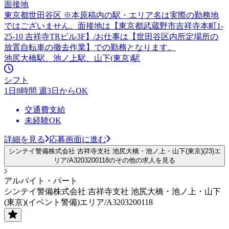
面接地
東京都世田谷区 ※本原稿内の駅・エリア名は実際の勤務地
ではございません。面接地は【東京都武蔵野市吉祥寺本町1-
25-10 吉祥寺TRビル3F】/お仕事は【世田谷区内所定場所の
放置自転車の撤去作業】での勤務となります。
池尻大橋駅、池ノ上駅、山下(東京)駅
シフト
1日8時間 週3日からOK
交通費支給
未経験OK
詳細を見る
応募画面に進む
シンテイ警備株式会社 吉祥寺支社 池尻大橋・池ノ上・山下(東京)(23)エ
リア/A3203200118のその他の求人を見る
アルバイト・パート
シンテイ警備株式会社 吉祥寺支社 池尻大橋・池ノ上・山下
(東京)(イベント警備)エリア/A3203200118