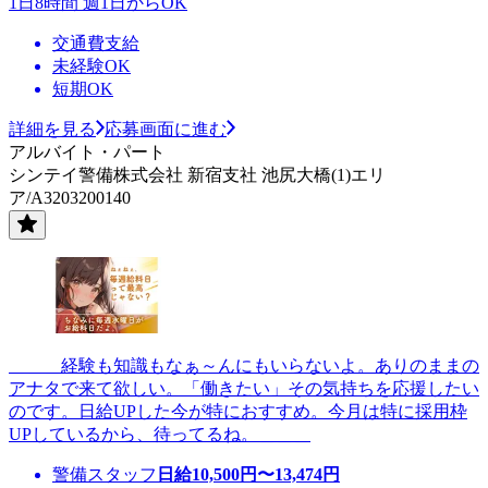
1日8時間 週1日からOK
交通費支給
未経験OK
短期OK
詳細を見る
応募画面に進む
アルバイト・パート
シンテイ警備株式会社 新宿支社 池尻大橋(1)エリ
ア/A3203200140
＿＿＿経験も知識もなぁ～んにもいらないよ。ありのままの
アナタで来て欲しい。「働きたい」その気持ちを応援したい
のです。日給UPした今が特におすすめ。今月は特に採用枠
UPしているから、待ってるね。＿＿＿
警備スタッフ
日給
10,500
円〜
13,474
円