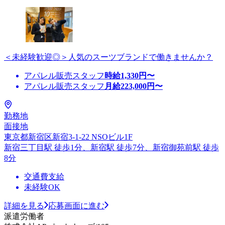
＜未経験歓迎◎＞人気のスーツブランドで働きませんか？
アパレル販売スタッフ
時給
1,330
円〜
アパレル販売スタッフ
月給
223,000
円〜
勤務地
面接地
東京都新宿区新宿3-1-22 NSOビル1F
新宿三丁目駅 徒歩1分、新宿駅 徒歩7分、新宿御苑前駅 徒歩
8分
交通費支給
未経験OK
詳細を見る
応募画面に進む
派遣労働者