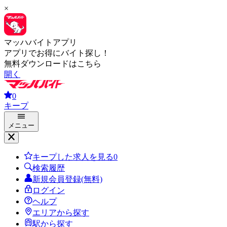
×
マッハバイトアプリ
アプリでお得にバイト探し！
無料ダウンロードはこちら
開く
0
キープ
メニュー
キープした求人を見る
0
検索履歴
新規会員登録(無料)
ログイン
ヘルプ
エリアから探す
駅から探す