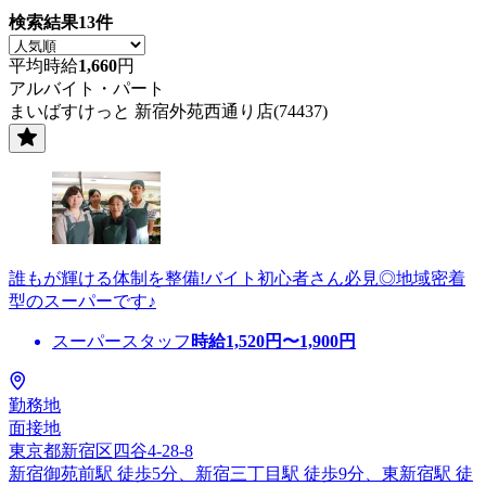
検索結果
13
件
平均時給
1,660
円
アルバイト・パート
まいばすけっと 新宿外苑西通り店(74437)
誰もが輝ける体制を整備!バイト初心者さん必見◎地域密着
型のスーパーです♪
スーパースタッフ
時給
1,520
円〜
1,900
円
勤務地
面接地
東京都新宿区四谷4-28-8
新宿御苑前駅 徒歩5分、新宿三丁目駅 徒歩9分、東新宿駅 徒