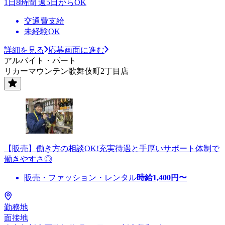
1日8時間 週5日からOK
交通費支給
未経験OK
詳細を見る
応募画面に進む
アルバイト・パート
リカーマウンテン歌舞伎町2丁目店
【販売】働き方の相談OK!充実待遇と手厚いサポート体制で
働きやすさ◎
販売・ファッション・レンタル
時給
1,400
円〜
勤務地
面接地