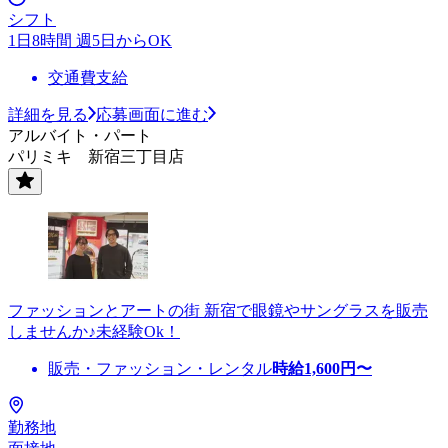
シフト
1日8時間 週5日からOK
交通費支給
詳細を見る
応募画面に進む
アルバイト・パート
パリミキ 新宿三丁目店
ファッションとアートの街 新宿で眼鏡やサングラスを販売
しませんか♪未経験Ok！
販売・ファッション・レンタル
時給
1,600
円〜
勤務地