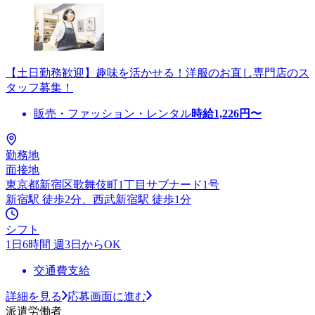
【土日勤務歓迎】趣味を活かせる！洋服のお直し専門店のス
タッフ募集！
販売・ファッション・レンタル
時給
1,226
円〜
勤務地
面接地
東京都新宿区歌舞伎町1丁目サブナード1号
新宿駅 徒歩2分、西武新宿駅 徒歩1分
シフト
1日6時間 週3日からOK
交通費支給
詳細を見る
応募画面に進む
派遣労働者