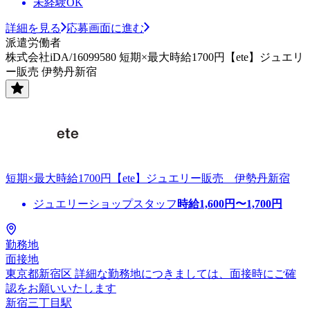
未経験OK
詳細を見る
応募画面に進む
派遣労働者
株式会社iDA/16099580 短期×最大時給1700円【ete】ジュエリ
ー販売 伊勢丹新宿
短期×最大時給1700円【ete】ジュエリー販売 伊勢丹新宿
ジュエリーショップスタッフ
時給
1,600
円〜
1,700
円
勤務地
面接地
東京都新宿区 詳細な勤務地につきましては、面接時にご確
認をお願いいたします
新宿三丁目駅