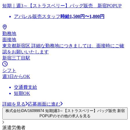
短期｜週3～【ストラスベリー】バッグ販売 新宿POPUP
アパレル販売スタッフ
時給
1,500
円〜
1,800
円
勤務地
面接地
東京都新宿区 詳細な勤務地につきましては、面接時にご確
認をお願いいたします
新宿三丁目駅
シフト
週3日からOK
交通費支給
短期OK
詳細を見る
応募画面に進む
株式会社iDA/16099974 短期|週3～【ストラスベリー】バッグ販売 新宿
POPUPのその他の求人を見る
派遣労働者