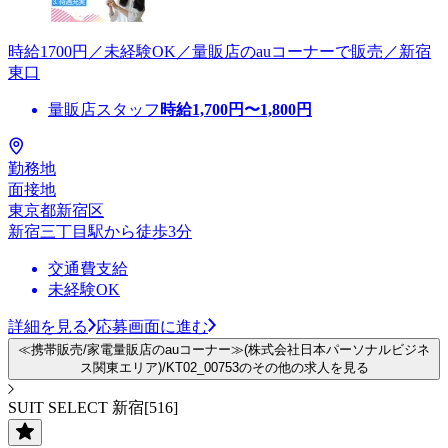
時給1700円／未経験OK／量販店のauコーナーで販売／新宿
東口
量販店スタッフ
時給
1,700
円〜
1,800
円
勤務地
面接地
東京都新宿区
新宿三丁目駅から徒歩3分
交通費支給
未経験OK
詳細を見る
応募画面に進む
≪携帯販売/家電量販店のauコーナー≫(株式会社日本パーソナルビジネ
ス関東エリア)/KT02_00753のその他の求人を見る
SUIT SELECT 新宿[516]