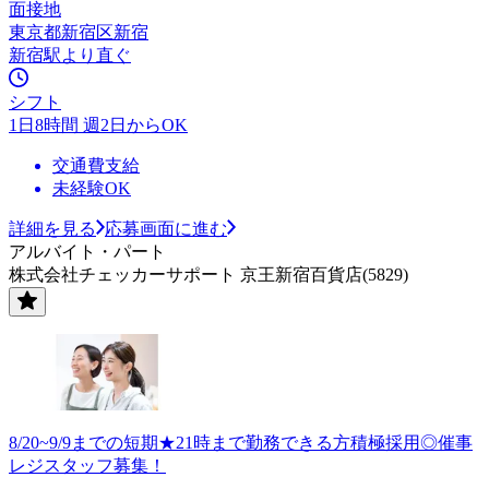
面接地
東京都新宿区新宿
新宿駅より直ぐ
シフト
1日8時間 週2日からOK
交通費支給
未経験OK
詳細を見る
応募画面に進む
アルバイト・パート
株式会社チェッカーサポート 京王新宿百貨店(5829)
8/20~9/9までの短期★21時まで勤務できる方積極採用◎催事
レジスタッフ募集！