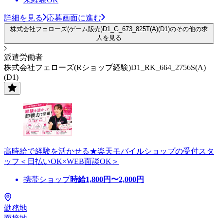
詳細を見る
応募画面に進む
株式会社フェローズ(ゲーム販売)D1_G_673_825T(A)(D1)のその他の求
人を見る
派遣労働者
株式会社フェローズ(Rショップ経験)D1_RK_664_2756S(A)
(D1)
高時給で経験を活かせる★楽天モバイルショップの受付スタ
ッフ＜日払いOK×WEB面談OK＞
携帯ショップ
時給
1,800
円〜
2,000
円
勤務地