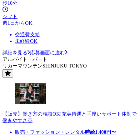
歩10分
シフト
週1日からOK
交通費支給
未経験OK
詳細を見る
応募画面に進む
アルバイト・パート
リカーマウンテンSHINJUKU TOKYO
【販売】働き方の相談OK!充実待遇と手厚いサポート体制で
働きやすさ◎
販売・ファッション・レンタル
時給
1,400
円〜