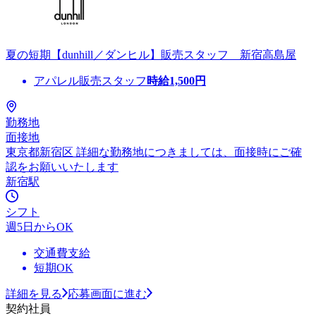
夏の短期【dunhill／ダンヒル】販売スタッフ 新宿高島屋
アパレル販売スタッフ
時給
1,500
円
勤務地
面接地
東京都新宿区 詳細な勤務地につきましては、面接時にご確
認をお願いいたします
新宿駅
シフト
週5日からOK
交通費支給
短期OK
詳細を見る
応募画面に進む
契約社員