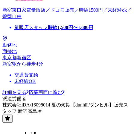
新宿東口家電量販店／ドコモ販売／時給1500円／未経験ok／
髪型自由
量販店スタッフ
時給
1,500
円〜
1,600
円
勤務地
面接地
東京都新宿区
新宿駅から徒歩4分
交通費支給
未経験OK
詳細を見る
応募画面に進む
派遣労働者
株式会社iDA/16098014 夏の短期【dunhill/ダンヒル】販売ス
タッフ 新宿高島屋