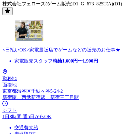
株式会社フェローズ(ゲーム販売)D1_G_673_825T(A)(D1)
<日払いOK>家電量販店でゲームなどの販売のお仕事★
家電販売スタッフ
時給
1,600
円〜
1,900
円
勤務地
面接地
東京都渋谷区千駄ヶ谷5-24-2
新宿駅、西武新宿駅、新宿三丁目駅
シフト
1日8時間 週5日からOK
交通費支給
未経験OK