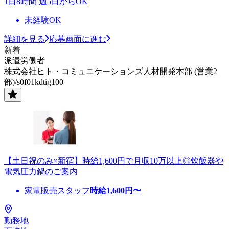
1日8時間 週5日からOK
未経験OK
詳細を見る
応募画面に進む
新着
派遣労働者
株式会社ヒト・コミュニケーションズ人材開発本部 (営業2
部)/s0f01kdtig100
【土日祝のみ×新宿】時給1,600円で月収10万以上◎炊飯器や
電気圧力鍋のご案内
家電販売スタッフ
時給
1,600
円〜
勤務地