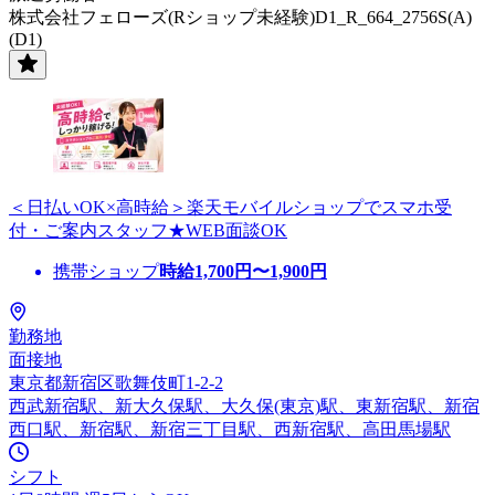
株式会社フェローズ(Rショップ未経験)D1_R_664_2756S(A)
(D1)
＜日払いOK×高時給＞楽天モバイルショップでスマホ受
付・ご案内スタッフ★WEB面談OK
携帯ショップ
時給
1,700
円〜
1,900
円
勤務地
面接地
東京都新宿区歌舞伎町1-2-2
西武新宿駅、新大久保駅、大久保(東京)駅、東新宿駅、新宿
西口駅、新宿駅、新宿三丁目駅、西新宿駅、高田馬場駅
シフト