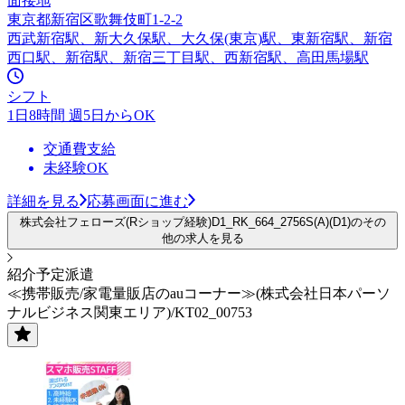
面接地
東京都新宿区歌舞伎町1-2-2
西武新宿駅、新大久保駅、大久保(東京)駅、東新宿駅、新宿
西口駅、新宿駅、新宿三丁目駅、西新宿駅、高田馬場駅
シフト
1日8時間 週5日からOK
交通費支給
未経験OK
詳細を見る
応募画面に進む
株式会社フェローズ(Rショップ経験)D1_RK_664_2756S(A)(D1)のその
他の求人を見る
紹介予定派遣
≪携帯販売/家電量販店のauコーナー≫(株式会社日本パーソ
ナルビジネス関東エリア)/KT02_00753