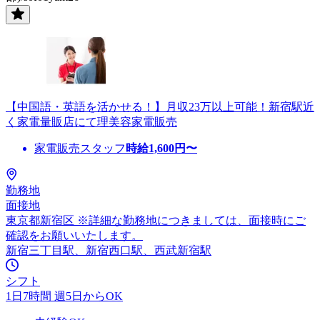
【中国語・英語を活かせる！】月収23万以上可能！新宿駅近
く家電量販店にて理美容家電販売
家電販売スタッフ
時給
1,600
円〜
勤務地
面接地
東京都新宿区 ※詳細な勤務地につきましては、面接時にご
確認をお願いいたします。
新宿三丁目駅、新宿西口駅、西武新宿駅
シフト
1日7時間 週5日からOK