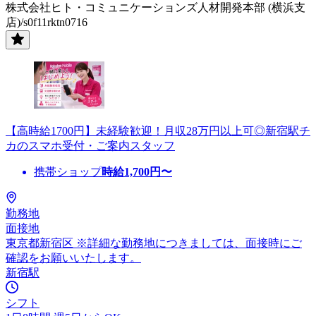
株式会社ヒト・コミュニケーションズ人材開発本部 (横浜支
店)/s0f11rktn0716
【高時給1700円】未経験歓迎！月収28万円以上可◎新宿駅チ
カのスマホ受付・ご案内スタッフ
携帯ショップ
時給
1,700
円〜
勤務地
面接地
東京都新宿区 ※詳細な勤務地につきましては、面接時にご
確認をお願いいたします。
新宿駅
シフト