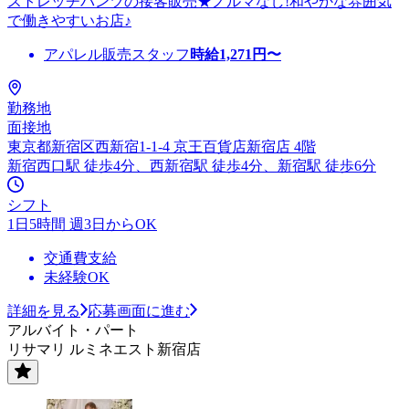
ストレッチパンツの接客販売★ノルマなし!和やかな雰囲気
で働きやすいお店♪
アパレル販売スタッフ
時給
1,271
円〜
勤務地
面接地
東京都新宿区西新宿1-1-4 京王百貨店新宿店 4階
新宿西口駅 徒歩4分、西新宿駅 徒歩4分、新宿駅 徒歩6分
シフト
1日5時間 週3日からOK
交通費支給
未経験OK
詳細を見る
応募画面に進む
アルバイト・パート
リサマリ ルミネエスト新宿店