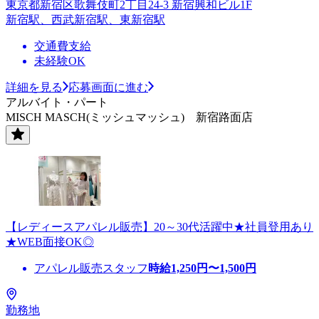
東京都新宿区歌舞伎町2丁目24-3 新宿興和ビル1F
新宿駅、西武新宿駅、東新宿駅
交通費支給
未経験OK
詳細を見る
応募画面に進む
アルバイト・パート
MISCH MASCH(ミッシュマッシュ) 新宿路面店
【レディースアパレル販売】20～30代活躍中★社員登用あり
★WEB面接OK◎
アパレル販売スタッフ
時給
1,250
円〜
1,500
円
勤務地