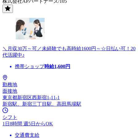
株式会社APパートナーズ/105
＼月収30万～可／未経験でも高時給1600円～☆日払い可！20
代活躍中♪
携帯ショップ
時給
1,600
円
勤務地
面接地
東京都新宿区西新宿1-11-1
新宿駅、新宿三丁目駅、高田馬場駅
シフト
1日8時間 週5日からOK
交通費支給