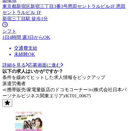
面接地
東京都新宿区新宿三丁目3番3号恩田セントラルビル1F 恩田
セントラルビル 1F
新宿三丁目駅 徒歩1分
シフト
1日4時間 週3日からOK
交通費支給
未経験OK
詳細を見る
応募画面に進む
以下の求人はいかがですか？
条件を緩めてヒットした求人情報をピックアップ
派遣労働者
≪携帯販売/家電量販店のドコモコーナー≫(株式会社日本パ
ーソナルビジネス関東エリア)/KT01_00675