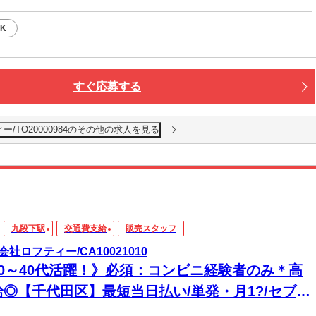
K
すぐ応募する
/TO20000984のその他の求人を見る
九段下駅
交通費支給
販売スタッフ
会社ロフティー/CA10021010
20～40代活躍！》必須：コンビニ経験者のみ＊高
給◎【千代田区】最短当日払い/単発・月1?/セブ
-イレブンレジ業務