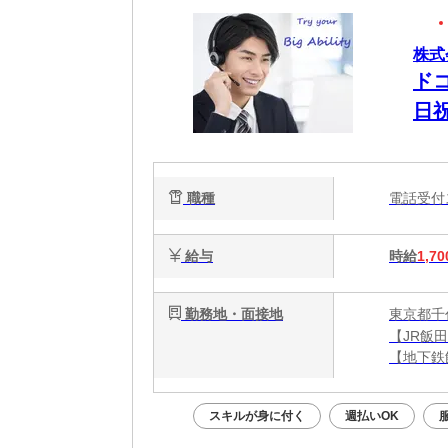
株式
ド
日
職種
電話受
給与
時給
1,70
勤務地・面接地
東京都千
【JR飯
【地下鉄
【九段下
スキルが身に付く
週払いOK