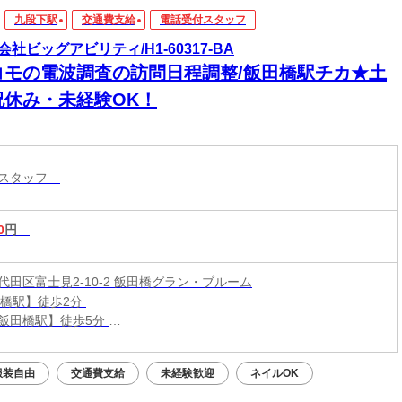
九段下駅
交通費支給
電話受付スタッフ
会社ビッグアビリティ/H1-60317-BA
コモの電波調査の訪問日程調整/飯田橋駅チカ★土
祝休み・未経験OK！
付スタッフ
0
円
代田区富士見2-10-2 飯田橋グラン・ブルーム
田橋駅】徒歩2分
飯田橋駅】徒歩5分
駅】徒歩11分
服装自由
交通費支給
未経験歓迎
ネイルOK