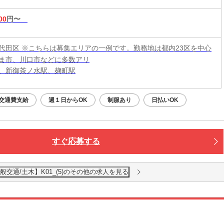
00
円〜
代田区 ※こちらは募集エリアの一例です。勤務地は都内23区を中心
ま市、川口市などに多数アリ
、新御茶ノ水駅、麹町駅
交通費支給
週１日からOK
制服あり
日払いOK
すぐ応募する
交通/土木】K01_(5)のその他の求人を見る