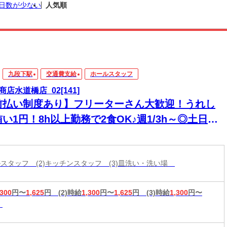
日数が少ない
人気順
九段下駅
交通費支給
ホールスタッフ
商店水道橋店_02[141]
前払い制度あり】フリーターさん大歓迎！うれし
い1円！8h以上勤務で2食OK♪週1/3h～◎土日の
/平日のみ勤務歓迎★
ールスタッフ (2)キッチンスタッフ (3)皿洗い・洗い場
,300
円〜
1,625
円
(2)時給
1,300
円〜
1,625
円
(3)時給
1,300
円〜