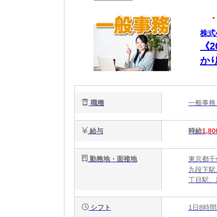
株式
《2
か
事
職種
一般事
給与
時給
1,80
勤務地・面接地
東京都千
九段下駅
丁目駅、
シフト
1日8時間