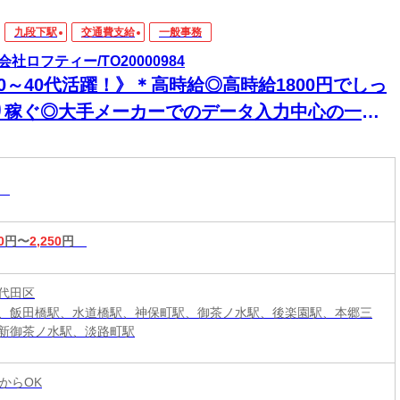
九段下駅
交通費支給
一般事務
会社ロフティー/TO20000984
0～40代活躍！》＊高時給◎高時給1800円でしっ
り稼ぐ◎大手メーカーでのデータ入力中心の一般
務｜土日祝休み×残業少なめ
務
0
円〜
2,250
円
代田区
、飯田橋駅、水道橋駅、神保町駅、御茶ノ水駅、後楽園駅、本郷三
新御茶ノ水駅、淡路町駅
からOK