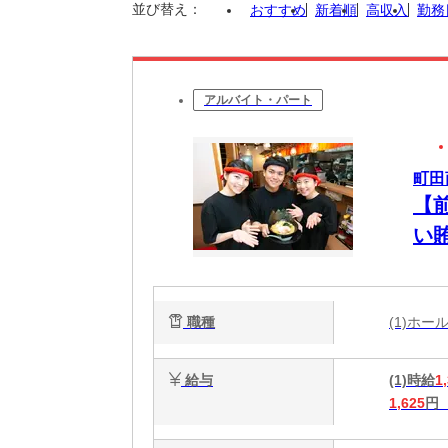
並び替え：
おすすめ
新着順
高収入
勤務
アルバイト・パート
町田
【
い賄
み
職種
(1)ホ
給与
(1)時給
1
1,625
円