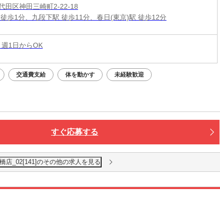
田区神田三崎町2-22-18
徒歩1分、九段下駅 徒歩11分、春日(東京)駅 徒歩12分
 週1日からOK
交通費支給
体を動かす
未経験歓迎
すぐ応募する
店_02[141]のその他の求人を見る