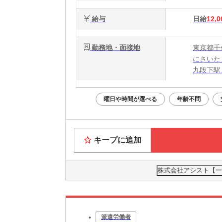
給与
日給
12,0
勤務地・面接地
東京都千
にさいた
九段下駅
曜日や時間が選べる
年齢不問
キープに追加
株式会社アシスト【一般
派遣労働者