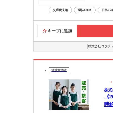
交通費支給
週払いOK
日払いO
キープに追加
株式会社ロフティー
派遣労働者
株式
《
時
ン