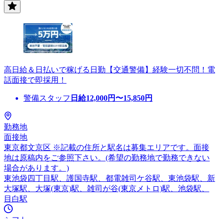
高日給＆日払いで稼げる日勤【交通警備】経験一切不問！電
話面接で即採用！
警備スタッフ
日給
12,000
円〜
15,850
円
勤務地
面接地
東京都文京区 ※記載の住所と駅名は募集エリアです。面接
地は原稿内をご参照下さい。(希望の勤務地で勤務できない
場合があります。)
東池袋四丁目駅、護国寺駅、都電雑司ケ谷駅、東池袋駅、新
大塚駅、大塚(東京)駅、雑司が谷(東京メトロ)駅、池袋駅、
目白駅