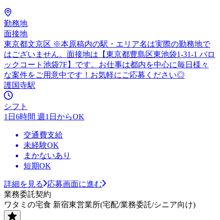
勤務地
面接地
東京都文京区 ※本原稿内の駅・エリア名は実際の勤務地で
はございません。面接地は【東京都豊島区東池袋1-31-1 バロ
ックコート池袋7F】です。お仕事は都内を中心に毎日様々
な案件をご用意中です！お気軽にご応募ください◎
護国寺駅
シフト
1日6時間 週1日からOK
交通費支給
未経験OK
まかないあり
短期OK
詳細を見る
応募画面に進む
業務委託契約
ワタミの宅食 新宿東営業所(宅配/業務委託/シニア向け)