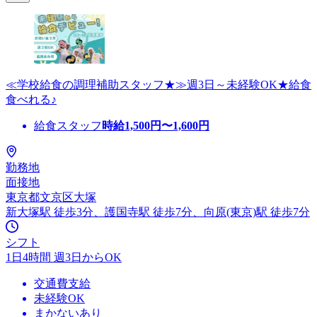
≪学校給食の調理補助スタッフ★≫週3日～未経験OK★給食
食べれる♪
給食スタッフ
時給
1,500
円〜
1,600
円
勤務地
面接地
東京都文京区大塚
新大塚駅 徒歩3分、護国寺駅 徒歩7分、向原(東京)駅 徒歩7分
シフト
1日4時間 週3日からOK
交通費支給
未経験OK
まかないあり