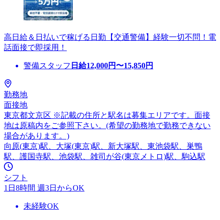
高日給＆日払いで稼げる日勤【交通警備】経験一切不問！電
話面接で即採用！
警備スタッフ
日給
12,000
円〜
15,850
円
勤務地
面接地
東京都文京区 ※記載の住所と駅名は募集エリアです。面接
地は原稿内をご参照下さい。(希望の勤務地で勤務できない
場合があります。)
向原(東京)駅、大塚(東京)駅、新大塚駅、東池袋駅、巣鴨
駅、護国寺駅、池袋駅、雑司が谷(東京メトロ)駅、駒込駅
シフト
1日8時間 週3日からOK
未経験OK