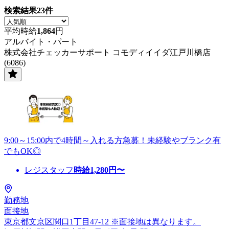
検索結果
23
件
平均時給
1,864
円
アルバイト・パート
株式会社チェッカーサポート コモディイイダ江戸川橋店
(6086)
9:00～15:00内で4時間～入れる方急募！未経験やブランク有
でもOK◎
レジスタッフ
時給
1,280
円〜
勤務地
面接地
東京都文京区関口1丁目47-12 ※面接地は異なります。