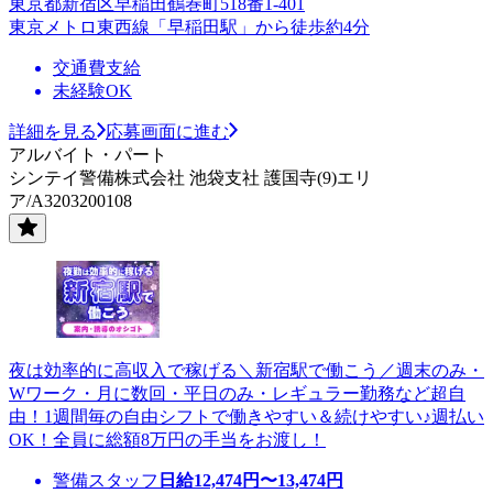
東京都新宿区早稲田鶴巻町518番1-401
東京メトロ東西線「早稲田駅」から徒歩約4分
交通費支給
未経験OK
詳細を見る
応募画面に進む
アルバイト・パート
シンテイ警備株式会社 池袋支社 護国寺(9)エリ
ア/A3203200108
夜は効率的に高収入で稼げる＼新宿駅で働こう／週末のみ・
Wワーク・月に数回・平日のみ・レギュラー勤務など超自
由！1週間毎の自由シフトで働きやすい＆続けやすい♪週払い
OK！全員に総額8万円の手当をお渡し！
警備スタッフ
日給
12,474
円〜
13,474
円