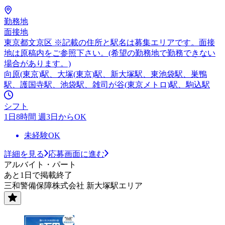
勤務地
面接地
東京都文京区 ※記載の住所と駅名は募集エリアです。面接
地は原稿内をご参照下さい。(希望の勤務地で勤務できない
場合があります。)
向原(東京)駅、大塚(東京)駅、新大塚駅、東池袋駅、巣鴨
駅、護国寺駅、池袋駅、雑司が谷(東京メトロ)駅、駒込駅
シフト
1日8時間 週3日からOK
未経験OK
詳細を見る
応募画面に進む
アルバイト・パート
あと1日で掲載終了
三和警備保障株式会社 新大塚駅エリア