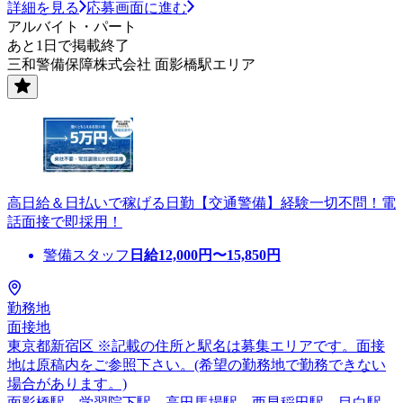
詳細を見る
応募画面に進む
アルバイト・パート
あと1日で掲載終了
三和警備保障株式会社 面影橋駅エリア
高日給＆日払いで稼げる日勤【交通警備】経験一切不問！電
話面接で即採用！
警備スタッフ
日給
12,000
円〜
15,850
円
勤務地
面接地
東京都新宿区 ※記載の住所と駅名は募集エリアです。面接
地は原稿内をご参照下さい。(希望の勤務地で勤務できない
場合があります。)
面影橋駅、学習院下駅、高田馬場駅、西早稲田駅、目白駅、