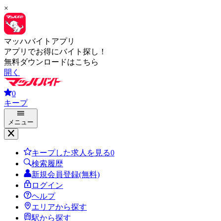
×
マッハバイトアプリ
アプリでお得にバイト探し！
無料ダウンロードはこちら
開く
0
キープ
メニュー
キープした求人を見る
0
検索履歴
新規会員登録(無料)
ログイン
ヘルプ
エリアから探す
駅から探す