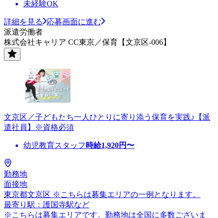
未経験OK
詳細を見る
応募画面に進む
派遣労働者
株式会社キャリア CC東京／保育【文京区-006】
文京区／子どもたち一人ひとりに寄り添う保育を実践♪【派
遣社員】※資格必須
幼児教育スタッフ
時給
1,920
円〜
勤務地
面接地
東京都文京区 ※こちらは募集エリアの一例となります。
最寄り駅：護国寺駅など
※こちらは募集エリアです。勤務地は全国に多数ございま