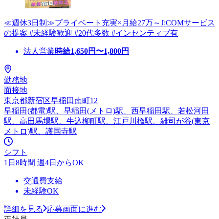
≪週休3日制≫プライベート充実×月給27万～J:COMサービス
の提案 #未経験歓迎 #20代多数 #インセンティブ有
法人営業
時給
1,650
円〜
1,800
円
勤務地
面接地
東京都新宿区早稲田南町12
早稲田(都電)駅、早稲田(メトロ)駅、西早稲田駅、若松河田
駅、高田馬場駅、牛込柳町駅、江戸川橋駅、雑司が谷(東京
メトロ)駅、護国寺駅
シフト
1日8時間 週4日からOK
交通費支給
未経験OK
詳細を見る
応募画面に進む