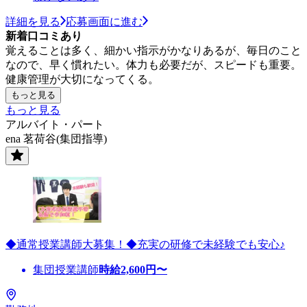
詳細を見る
応募画面に進む
新着口コミあり
覚えることは多く、細かい指示がかなりあるが、毎日のこと
なので、早く慣れたい。体力も必要だが、スピードも重要。
健康管理が大切になってくる。
もっと見る
もっと見る
アルバイト・パート
ena 茗荷谷(集団指導)
◆通常授業講師大募集！◆充実の研修で未経験でも安心♪
集団授業講師
時給
2,600
円〜