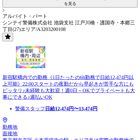
を見る
アルバイト・パート
シンテイ警備株式会社 池袋支社 江戸川橋・護国寺・本郷三
丁目(27)エリア/A3203200108
新宿駅構内での勤務《1日たったの6h勤務で日給12,474円以
上可能》22:00スタートの夜勤だから早起きが苦手な方にも
ピッタリ♪未経験も大歓迎！週0日～OKでプライベートも大
事にできる♪週払いOK
警備スタッフ
日給
12,474
円〜
13,474
円
勤務地
面接地