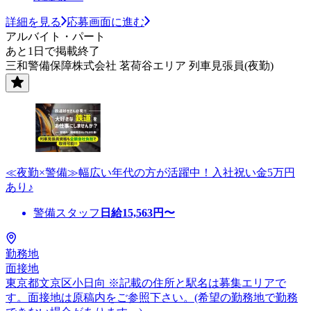
詳細を見る
応募画面に進む
アルバイト・パート
あと1日で掲載終了
三和警備保障株式会社 茗荷谷エリア 列車見張員(夜勤)
≪夜勤×警備≫幅広い年代の方が活躍中！入社祝い金5万円
あり♪
警備スタッフ
日給
15,563
円〜
勤務地
面接地
東京都文京区小日向 ※記載の住所と駅名は募集エリアで
す。面接地は原稿内をご参照下さい。(希望の勤務地で勤務