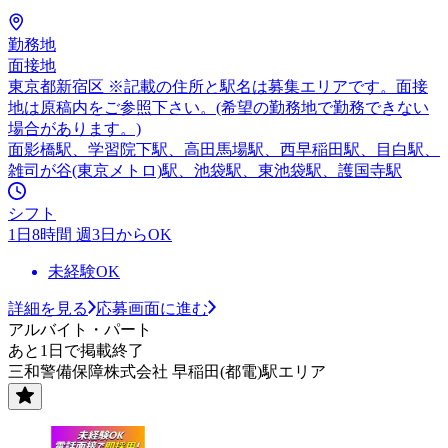
勤務地
面接地
東京都新宿区 ※記載の住所と駅名は募集エリアです。面接
地は原稿内をご参照下さい。(希望の勤務地で勤務できない
場合があります。)
面影橋駅、学習院下駅、高田馬場駅、西早稲田駅、目白駅、
雑司が谷(東京メトロ)駅、池袋駅、東池袋駅、護国寺駅
シフト
1日8時間 週3日からOK
未経験OK
詳細を見る
応募画面に進む
アルバイト・パート
あと1日で掲載終了
三和警備保障株式会社 早稲田(都電)駅エリア