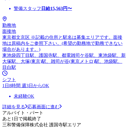
警備スタッフ
日給
15,563
円〜
勤務地
面接地
東京都文京区 ※記載の住所と駅名は募集エリアです。面接
地は原稿内をご参照下さい。(希望の勤務地で勤務できない
場合があります。)
東池袋四丁目駅、護国寺駅、都電雑司ケ谷駅、東池袋駅、新
大塚駅、大塚(東京)駅、雑司が谷(東京メトロ)駅、池袋駅、
目白駅
シフト
1日8時間 週3日からOK
未経験OK
詳細を見る
応募画面に進む
アルバイト・パート
あと1日で掲載終了
三和警備保障株式会社 護国寺駅エリア