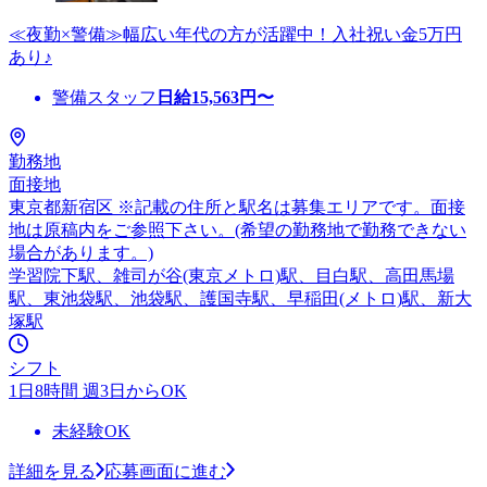
≪夜勤×警備≫幅広い年代の方が活躍中！入社祝い金5万円
あり♪
警備スタッフ
日給
15,563
円〜
勤務地
面接地
東京都新宿区 ※記載の住所と駅名は募集エリアです。面接
地は原稿内をご参照下さい。(希望の勤務地で勤務できない
場合があります。)
学習院下駅、雑司が谷(東京メトロ)駅、目白駅、高田馬場
駅、東池袋駅、池袋駅、護国寺駅、早稲田(メトロ)駅、新大
塚駅
シフト
1日8時間 週3日からOK
未経験OK
詳細を見る
応募画面に進む