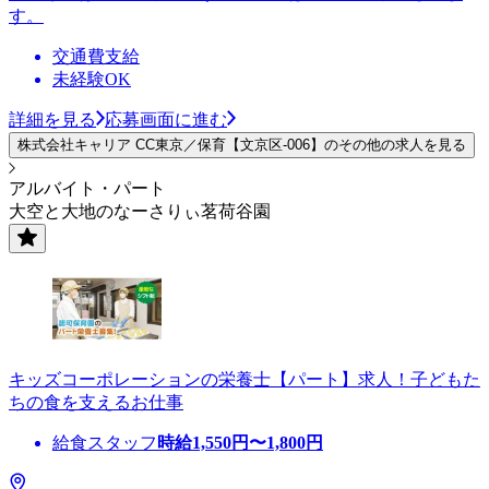
す。
交通費支給
未経験OK
詳細を見る
応募画面に進む
株式会社キャリア CC東京／保育【文京区-006】のその他の求人を見る
アルバイト・パート
大空と大地のなーさりぃ茗荷谷園
キッズコーポレーションの栄養士【パート】求人！子どもた
ちの食を支えるお仕事
給食スタッフ
時給
1,550
円〜
1,800
円