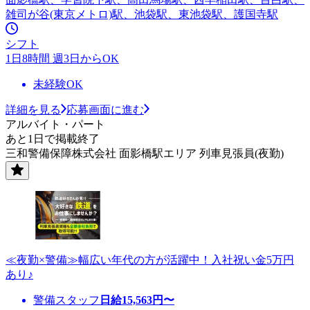
雑司が谷(東京メトロ)駅、池袋駅、東池袋駅、護国寺駅
シフト
1日8時間 週3日からOK
未経験OK
詳細を見る
応募画面に進む
アルバイト・パート
あと1日で掲載終了
三和警備保障株式会社 面影橋駅エリア 列車見張員(夜勤)
≪夜勤×警備≫幅広い年代の方が活躍中！入社祝い金5万円
あり♪
警備スタッフ
日給
15,563
円〜