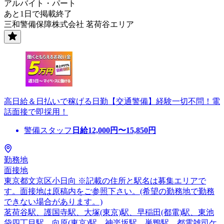
アルバイト・パート
あと1日で掲載終了
三和警備保障株式会社 茗荷谷エリア
高日給＆日払いで稼げる日勤【交通警備】経験一切不問！電
話面接で即採用！
警備スタッフ
日給
12,000
円〜
15,850
円
勤務地
面接地
東京都文京区小日向 ※記載の住所と駅名は募集エリアで
す。面接地は原稿内をご参照下さい。(希望の勤務地で勤務
できない場合があります。)
茗荷谷駅、護国寺駅、大塚(東京)駅、早稲田(都電)駅、東池
袋四丁目駅、向原(東京)駅、神楽坂駅、巣鴨駅、都電雑司ケ