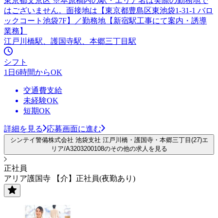
東京都文京区 ※本原稿内の駅・エリア名は実際の勤務地で
はございません。面接地は【東京都豊島区東池袋1-31-1 バロ
ックコート池袋7F】／勤務地【新宿駅工事にて案内・誘導
業務】
江戸川橋駅、護国寺駅、本郷三丁目駅
シフト
1日6時間からOK
交通費支給
未経験OK
短期OK
詳細を見る
応募画面に進む
シンテイ警備株式会社 池袋支社 江戸川橋・護国寺・本郷三丁目(27)エ
リア/A3203200108のその他の求人を見る
正社員
アリア護国寺 【介】正社員(夜勤あり)