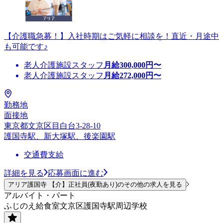
【介護職急募！】入社時期はご気軽に相談を！直近・月途中
も可能です♪
老人介護施設スタッフ
月給
300,000
円〜
老人介護施設スタッフ
月給
272,000
円〜
勤務地
面接地
東京都文京区目白台3-28-10
護国寺駅、新大塚駅、後楽園駅
交通費支給
詳細を見る
応募画面に進む
アリア護国寺 【介】正社員(夜勤あり)のその他の求人を見る
アルバイト・パート
ふじのえ給食室文京区護国寺駅周辺学校