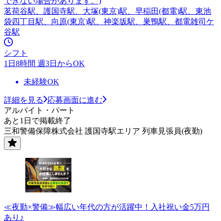
できない場合があります。)
茗荷谷駅、護国寺駅、大塚(東京)駅、早稲田(都電)駅、東池
袋四丁目駅、向原(東京)駅、神楽坂駅、巣鴨駅、都電雑司ケ
谷駅
シフト
1日8時間 週3日からOK
未経験OK
詳細を見る
応募画面に進む
アルバイト・パート
あと1日で掲載終了
三和警備保障株式会社 護国寺駅エリア 列車見張員(夜勤)
≪夜勤×警備≫幅広い年代の方が活躍中！入社祝い金5万円
あり♪