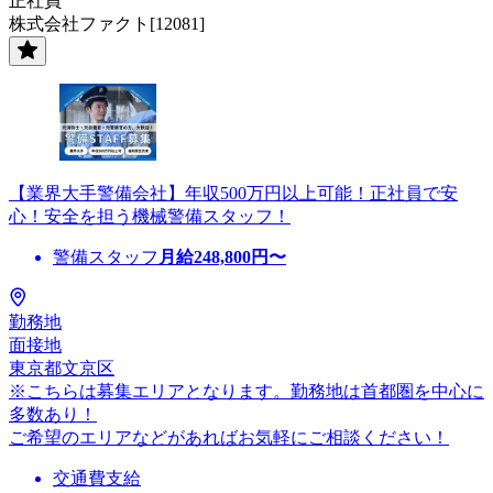
正社員
株式会社ファクト[12081]
【業界大手警備会社】年収500万円以上可能！正社員で安
心！安全を担う機械警備スタッフ！
警備スタッフ
月給
248,800
円〜
勤務地
面接地
東京都文京区
※こちらは募集エリアとなります。勤務地は首都圏を中心に
多数あり！
ご希望のエリアなどがあればお気軽にご相談ください！
交通費支給