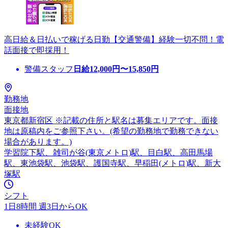
高日給＆日払いで稼げる日勤【交通警備】経験一切不問！電
話面接で即採用！
警備スタッフ
日給
12,000
円〜
15,850
円
勤務地
面接地
東京都新宿区 ※記載の住所と駅名は募集エリアです。面接
地は原稿内をご参照下さい。(希望の勤務地で勤務できない
場合があります。)
学習院下駅、雑司が谷(東京メトロ)駅、目白駅、高田馬場
駅、東池袋駅、池袋駅、護国寺駅、早稲田(メトロ)駅、新大
塚駅
シフト
1日8時間 週3日からOK
未経験OK