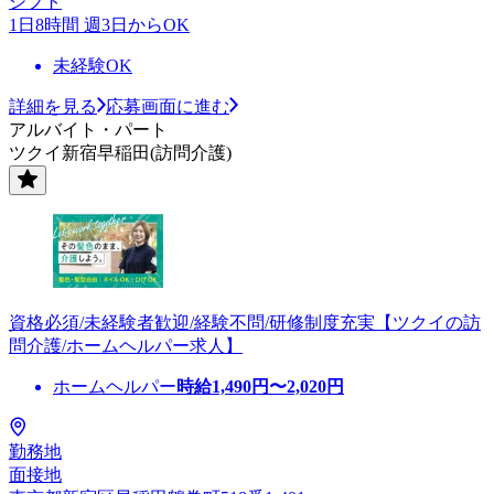
シフト
1日8時間 週3日からOK
未経験OK
詳細を見る
応募画面に進む
アルバイト・パート
ツクイ新宿早稲田(訪問介護)
資格必須/未経験者歓迎/経験不問/研修制度充実【ツクイの訪
問介護/ホームヘルパー求人】
ホームヘルパー
時給
1,490
円〜
2,020
円
勤務地
面接地