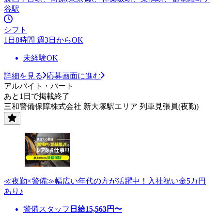
谷駅
シフト
1日8時間 週3日からOK
未経験OK
詳細を見る
応募画面に進む
アルバイト・パート
あと1日で掲載終了
三和警備保障株式会社 新大塚駅エリア 列車見張員(夜勤)
≪夜勤×警備≫幅広い年代の方が活躍中！入社祝い金5万円
あり♪
警備スタッフ
日給
15,563
円〜