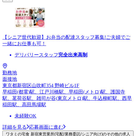
【シニア世代歓迎】お弁当の配達スタッフ募集!ご夫婦でご
一緒にお仕事も可！
デリバリースタッフ
完全出来高制
勤務地
面接地
東京都新宿区山吹町354 野崎ビル1F
早稲田(都電)駅、江戸川橋駅、早稲田(メトロ)駅、護国寺
駅、茗荷谷駅、雑司が谷(東京メトロ)駅、牛込柳町駅、西早
稲田駅、高田馬場駅
未経験OK
詳細を見る
応募画面に進む
ワタミの宅食 新宿東営業所(宅配/業務委託/シニア向け)のその他の求人