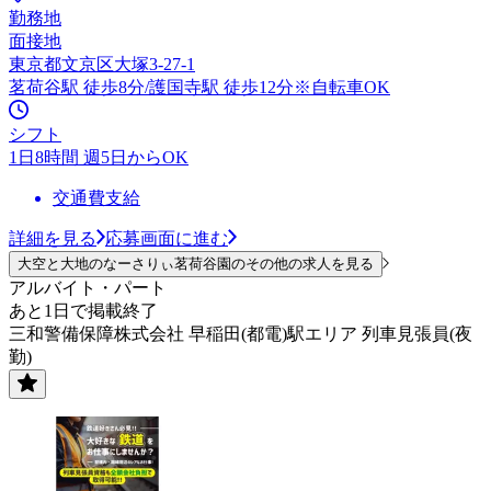
勤務地
面接地
東京都文京区大塚3-27-1
茗荷谷駅 徒歩8分/護国寺駅 徒歩12分※自転車OK
シフト
1日8時間 週5日からOK
交通費支給
詳細を見る
応募画面に進む
大空と大地のなーさりぃ茗荷谷園のその他の求人を見る
アルバイト・パート
あと1日で掲載終了
三和警備保障株式会社 早稲田(都電)駅エリア 列車見張員(夜
勤)