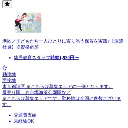
港区／子どもたち一人ひとりに寄り添う保育を実践♪【派遣
社員】※資格必須
幼児教育スタッフ
時給
1,920
円〜
勤務地
面接地
東京都港区 ※こちらは募集エリアの一例となります。
最寄り駅：お台場海浜公園駅など
※こちらは募集エリアです。勤務地は全国に多数ございま
す。
交通費支給
未経験OK