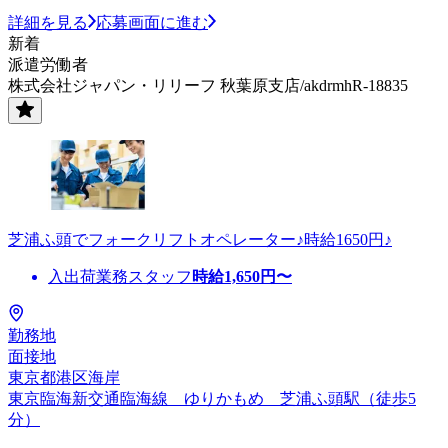
詳細を見る
応募画面に進む
新着
派遣労働者
株式会社ジャパン・リリーフ 秋葉原支店/akdrmhR-18835
芝浦ふ頭でフォークリフトオペレーター♪時給1650円♪
入出荷業務スタッフ
時給
1,650
円〜
勤務地
面接地
東京都港区海岸
東京臨海新交通臨海線 ゆりかもめ 芝浦ふ頭駅（徒歩5
分）