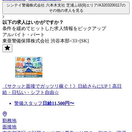
シンテイ警備株式会社 六本木支社 芝浦ふ頭(9)エリア/A3203200117の
その他の求人を見る
以下の求人はいかがですか？
条件を緩めてヒットした求人情報をピックアップ
アルバイト・パート
東亜警備保障株式会社 渋谷本部<33>[SK]
《サクッと面接でガッツリ稼ぐ！》日給さらにUP！高日
給・日払い・シフト自由☆
警備スタッフ
日給
11,500
円〜
勤務地
面接地