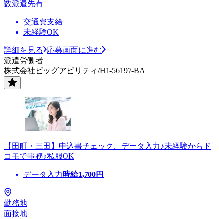
数派遣先有
交通費支給
未経験OK
詳細を見る
応募画面に進む
派遣労働者
株式会社ビッグアビリティ/H1-56197-BA
【田町・三田】申込書チェック、データ入力♪未経験からド
コモで事務♪私服OK
データ入力
時給
1,700
円
勤務地
面接地