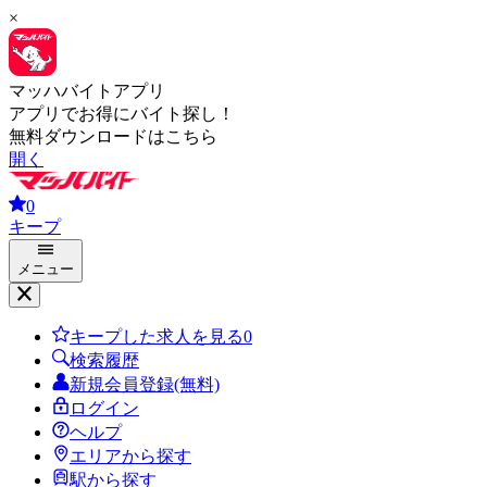
×
マッハバイトアプリ
アプリでお得にバイト探し！
無料ダウンロードはこちら
開く
0
キープ
メニュー
キープした求人を見る
0
検索履歴
新規会員登録(無料)
ログイン
ヘルプ
エリアから探す
駅から探す