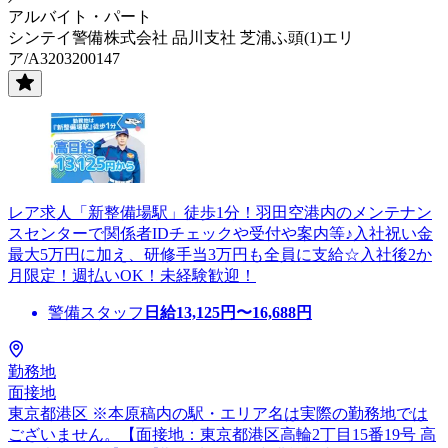
アルバイト・パート
シンテイ警備株式会社 品川支社 芝浦ふ頭(1)エリ
ア/A3203200147
レア求人「新整備場駅」徒歩1分！羽田空港内のメンテナン
スセンターで関係者IDチェックや受付や案内等♪入社祝い金
最大5万円に加え、研修手当3万円も全員に支給☆入社後2か
月限定！週払いOK！未経験歓迎！
警備スタッフ
日給
13,125
円〜
16,688
円
勤務地
面接地
東京都港区 ※本原稿内の駅・エリア名は実際の勤務地では
ございません。【面接地：東京都港区高輪2丁目15番19号 高