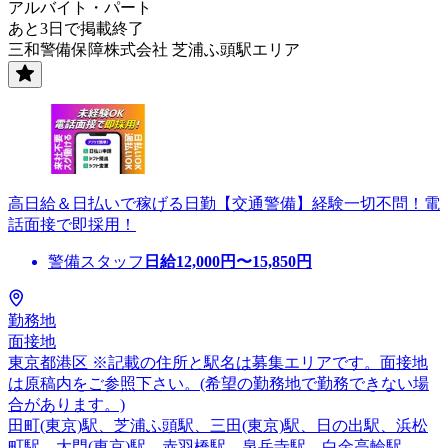
アルバイト・パート
あと3日で掲載終了
三和警備保障株式会社 芝浦ふ頭駅エリア
高日給＆日払いで稼げる日勤【交通警備】経験一切不問！電
話面接で即採用！
警備スタッフ
日給
12,000
円〜
15,850
円
勤務地
面接地
東京都港区 ※記載の住所と駅名は募集エリアです。面接地
は原稿内をご参照下さい。(希望の勤務地で勤務できない場
合があります。)
田町(東京)駅、芝浦ふ頭駅、三田(東京)駅、日の出駅、浜松
町駅、大門(東京)駅、赤羽橋駅、泉岳寺駅、白金高輪駅