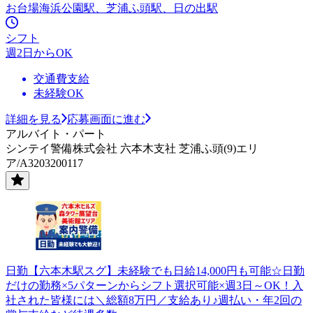
お台場海浜公園駅、芝浦ふ頭駅、日の出駅
シフト
週2日からOK
交通費支給
未経験OK
詳細を見る
応募画面に進む
アルバイト・パート
シンテイ警備株式会社 六本木支社 芝浦ふ頭(9)エリ
ア/A3203200117
日勤【六本木駅スグ】未経験でも日給14,000円も可能☆日勤
だけの勤務×5パターンからシフト選択可能×週3日～OK！入
社された皆様には＼総額8万円／支給あり♪週払い・年2回の