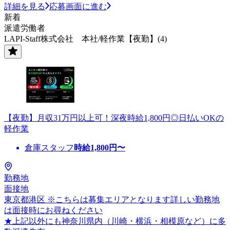
詳細を見る
応募画面に進む
新着
派遣労働者
LAPI-Staff株式会社 本社/軽作業【夜勤】(4)
【夜勤】月収31万円以上可！深夜時給1,800円◎日払いOKの
軽作業
倉庫スタッフ
時給
1,800
円〜
勤務地
面接地
東京都港区 ※こちらは募集エリアとなります詳しい勤務地
は面接時にお尋ねください
★上記以外にも神奈川県内（川崎・横浜・相模原など）に多