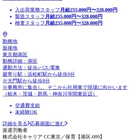
入出荷業務スタッフ
月給
255,000
円〜
328,000
円
製造スタッフ
月給
255,000
円〜
328,000
円
検査スタッフ
月給
255,000
円〜
328,000
円
勤務地
面接地
東京都港区
勤務詳細：港区
通勤方法：徒歩/バス/電車
最寄り駅：浜松町駅から徒歩9分
※大門駅から徒歩8分
※事務所に集合し、そこから社用車で現場に向かいます
（栃木・茨城・群馬・神奈川等関東近辺）
交通費支給
未経験OK
詳細を見る
応募画面に進む
派遣労働者
株式会社キャリア CC東京／保育【港区-009】