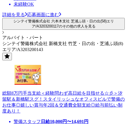
未経験OK
詳細を見る
応募画面に進む
シンテイ警備株式会社 六本木支社 芝浦ふ頭・日の出(58)エリ
ア/A3203200117のその他の求人を見る
アルバイト・パート
シンテイ警備株式会社 新橋支社 竹芝・日の出・芝浦ふ頭(8)
エリア/A3203200143
総額8万円手当支給＜経験問わず高日給を目指せる☆彡＞汐
留駅＆新橋駅スグ！スタイリッシュなオフィスビルで警備の
お仕事◎嬉しい賞与年2回＆交通費全額支給◎給与前払い制
度あり！
警備スタッフ
日給
10,000
円〜
14,691
円