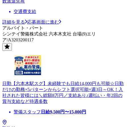
数派遣先有
交通費支給
詳細を見る
応募画面に進む
アルバイト・パート
シンテイ警備株式会社 六本木支社 台場(9)エリ
ア/A3203200117
日勤【六本木駅スグ】未経験でも日給14,000円も可能☆日勤
だけの勤務×5パターンからシフト選択可能×週3日～OK！入
社された皆様には＼総額8万円／支給あり♪週払い・年2回の
賞与支給など待遇多数
警備スタッフ
日給
9,500
円〜
15,000
円