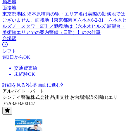
勤務地
面接地
東京都港区 ※本原稿内の駅・エリア名は実際の勤務地では
ございません。面接地【東京都港区六本木6-2-31 六本木ヒ
ルズノースタワー6F】／勤務地は【六本木ヒルズ 展望台・
美術館エリアでの案内警備（日勤）】のお仕事
台場駅
シフト
週3日からOK
交通費支給
未経験OK
詳細を見る
応募画面に進む
アルバイト・パート
シンテイ警備株式会社 品川支社 お台場海浜公園(1)エリ
ア/A3203200147