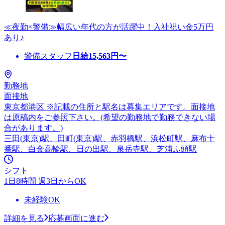
≪夜勤×警備≫幅広い年代の方が活躍中！入社祝い金5万円
あり♪
警備スタッフ
日給
15,563
円〜
勤務地
面接地
東京都港区 ※記載の住所と駅名は募集エリアです。面接地
は原稿内をご参照下さい。(希望の勤務地で勤務できない場
合があります。)
三田(東京)駅、田町(東京)駅、赤羽橋駅、浜松町駅、麻布十
番駅、白金高輪駅、日の出駅、泉岳寺駅、芝浦ふ頭駅
シフト
1日8時間 週3日からOK
未経験OK
詳細を見る
応募画面に進む