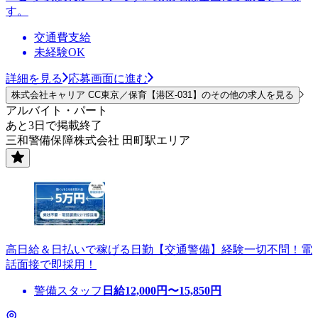
す。
交通費支給
未経験OK
詳細を見る
応募画面に進む
株式会社キャリア CC東京／保育【港区-031】のその他の求人を見る
アルバイト・パート
あと3日で掲載終了
三和警備保障株式会社 田町駅エリア
高日給＆日払いで稼げる日勤【交通警備】経験一切不問！電
話面接で即採用！
警備スタッフ
日給
12,000
円〜
15,850
円