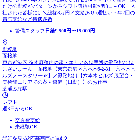
だけの勤務×5パターンからシフト選択可能×週3日～OK！入
社された皆様には＼総額8万円／支給あり♪週払い・年2回の
賞与支給など待遇多数
警備スタッフ
日給
9,500
円〜
15,000
円
勤務地
面接地
東京都港区 ※本原稿内の駅・エリア名は実際の勤務地では
ございません。面接地【東京都港区六本木6-2-31 六本木ヒ
ルズノースタワー6F】／勤務地は【六本木ヒルズ 展望台・
美術館エリアでの案内警備（日勤）】のお仕事
芝浦ふ頭駅
シフト
週3日からOK
交通費支給
未経験OK
詳細を見る
応募画面に進む