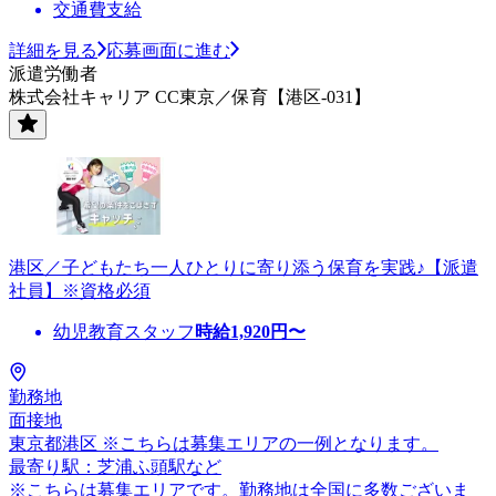
交通費支給
詳細を見る
応募画面に進む
派遣労働者
株式会社キャリア CC東京／保育【港区-031】
港区／子どもたち一人ひとりに寄り添う保育を実践♪【派遣
社員】※資格必須
幼児教育スタッフ
時給
1,920
円〜
勤務地
面接地
東京都港区 ※こちらは募集エリアの一例となります。
最寄り駅：芝浦ふ頭駅など
※こちらは募集エリアです。勤務地は全国に多数ございま