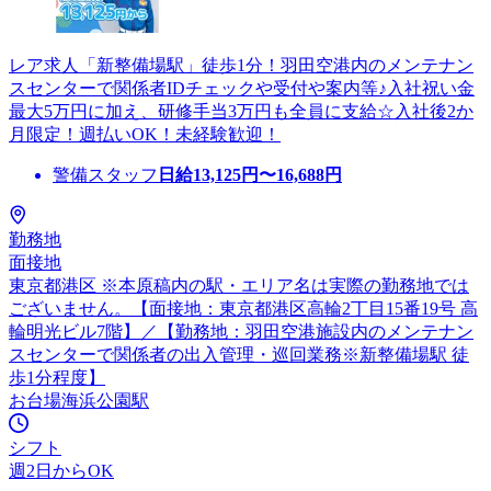
レア求人「新整備場駅」徒歩1分！羽田空港内のメンテナン
スセンターで関係者IDチェックや受付や案内等♪入社祝い金
最大5万円に加え、研修手当3万円も全員に支給☆入社後2か
月限定！週払いOK！未経験歓迎！
警備スタッフ
日給
13,125
円〜
16,688
円
勤務地
面接地
東京都港区 ※本原稿内の駅・エリア名は実際の勤務地では
ございません。【面接地：東京都港区高輪2丁目15番19号 高
輪明光ビル7階】／【勤務地：羽田空港施設内のメンテナン
スセンターで関係者の出入管理・巡回業務※新整備場駅 徒
歩1分程度】
お台場海浜公園駅
シフト
週2日からOK