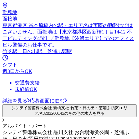
勤務地
面接地
東京都港区 ※本原稿内の駅・エリア名は実際の勤務地では
ございません。面接地は【東京都港区西新橋1丁目14-12 不
二ビルディング4階】／勤務地【汐留エリア】でのオフィス
ビル警備のお仕事です。
竹芝駅、日の出駅、芝浦ふ頭駅
シフト
週3日からOK
交通費支給
未経験OK
詳細を見る
応募画面に進む
シンテイ警備株式会社 新橋支社 竹芝・日の出・芝浦ふ頭(8)エリ
ア/A3203200143のその他の求人を見る
アルバイト・パート
シンテイ警備株式会社 品川支社 お台場海浜公園・芝浦ふ
頭・日の出(羽田空港)エリア/A3203200147