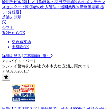
輪明光ビル7階】／【勤務地：羽田空港施設内のメンテナン
スセンターで関係者の出入管理・巡回業務※新整備場駅 徒
歩1分程度】
芝浦ふ頭駅
シフト
週2日からOK
交通費支給
未経験OK
詳細を見る
応募画面に進む
アルバイト・パート
シンテイ警備株式会社 六本木支社 芝浦ふ頭(9)エリ
ア/A3203200117
日勤【六本木駅スグ】未経験でも日給14,000円も可能☆日勤