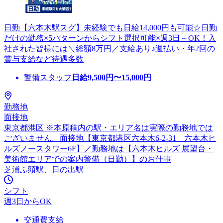
日勤【六本木駅スグ】未経験でも日給14,000円も可能☆日勤
だけの勤務×5パターンからシフト選択可能×週3日～OK！入
社された皆様には＼総額8万円／支給あり♪週払い・年2回の
賞与支給など待遇多数
警備スタッフ
日給
9,500
円〜
15,000
円
勤務地
面接地
東京都港区 ※本原稿内の駅・エリア名は実際の勤務地では
ございません。面接地【東京都港区六本木6-2-31 六本木ヒ
ルズノースタワー6F】／勤務地は【六本木ヒルズ 展望台・
美術館エリアでの案内警備（日勤）】のお仕事
芝浦ふ頭駅、日の出駅
シフト
週3日からOK
交通費支給