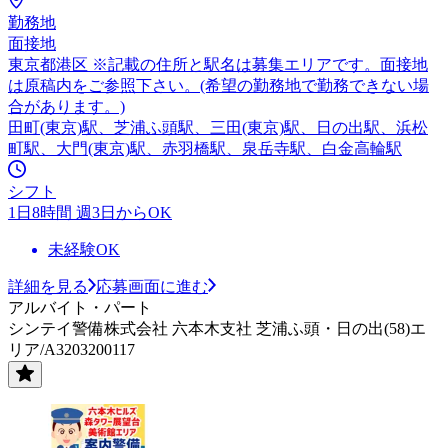
勤務地
面接地
東京都港区 ※記載の住所と駅名は募集エリアです。面接地
は原稿内をご参照下さい。(希望の勤務地で勤務できない場
合があります。)
田町(東京)駅、芝浦ふ頭駅、三田(東京)駅、日の出駅、浜松
町駅、大門(東京)駅、赤羽橋駅、泉岳寺駅、白金高輪駅
シフト
1日8時間 週3日からOK
未経験OK
詳細を見る
応募画面に進む
アルバイト・パート
シンテイ警備株式会社 六本木支社 芝浦ふ頭・日の出(58)エ
リア/A3203200117