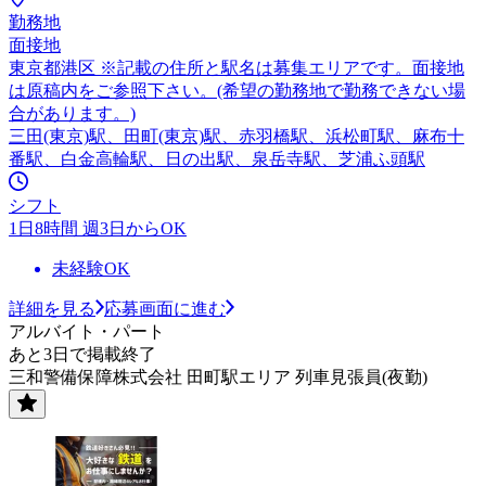
勤務地
面接地
東京都港区 ※記載の住所と駅名は募集エリアです。面接地
は原稿内をご参照下さい。(希望の勤務地で勤務できない場
合があります。)
三田(東京)駅、田町(東京)駅、赤羽橋駅、浜松町駅、麻布十
番駅、白金高輪駅、日の出駅、泉岳寺駅、芝浦ふ頭駅
シフト
1日8時間 週3日からOK
未経験OK
詳細を見る
応募画面に進む
アルバイト・パート
あと3日で掲載終了
三和警備保障株式会社 田町駅エリア 列車見張員(夜勤)