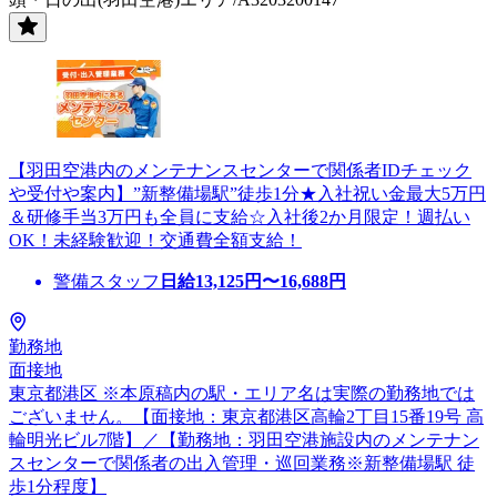
【羽田空港内のメンテナンスセンターで関係者IDチェック
や受付や案内】”新整備場駅”徒歩1分★入社祝い金最大5万円
＆研修手当3万円も全員に支給☆入社後2か月限定！週払い
OK！未経験歓迎！交通費全額支給！
警備スタッフ
日給
13,125
円〜
16,688
円
勤務地
面接地
東京都港区 ※本原稿内の駅・エリア名は実際の勤務地では
ございません。【面接地：東京都港区高輪2丁目15番19号 高
輪明光ビル7階】／【勤務地：羽田空港施設内のメンテナン
スセンターで関係者の出入管理・巡回業務※新整備場駅 徒
歩1分程度】