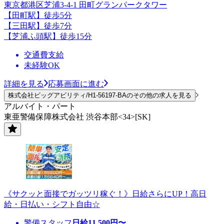
東京都港区芝浦3-4-1 田町グランパークタワー
【田町駅】徒歩5分
【三田駅】徒歩7分
【芝浦ふ頭駅】徒歩15分
交通費支給
未経験OK
詳細を見る
応募画面に進む
株式会社ビッグアビリティ/H1-56197-BAのその他の求人を見る
アルバイト・パート
東亜警備保障株式会社 渋谷本部<34>[SK]
《サクッと面接でガッツリ稼ぐ！》日給さらにUP！高日
給・日払い・シフト自由☆
警備スタッフ
日給
11,500
円〜