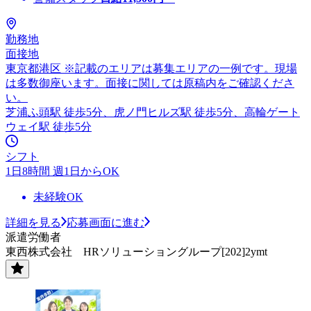
勤務地
面接地
東京都港区 ※記載のエリアは募集エリアの一例です。現場
は多数御座います。面接に関しては原稿内をご確認くださ
い。
芝浦ふ頭駅 徒歩5分、虎ノ門ヒルズ駅 徒歩5分、高輪ゲート
ウェイ駅 徒歩5分
シフト
1日8時間 週1日からOK
未経験OK
詳細を見る
応募画面に進む
派遣労働者
東西株式会社 HRソリューショングループ[202]2ymt