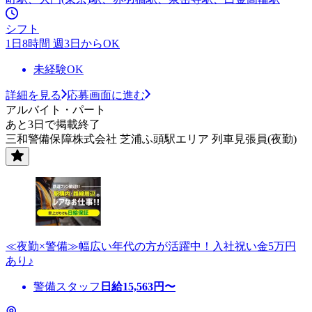
シフト
1日8時間 週3日からOK
未経験OK
詳細を見る
応募画面に進む
アルバイト・パート
あと3日で掲載終了
三和警備保障株式会社 芝浦ふ頭駅エリア 列車見張員(夜勤)
≪夜勤×警備≫幅広い年代の方が活躍中！入社祝い金5万円
あり♪
警備スタッフ
日給
15,563
円〜