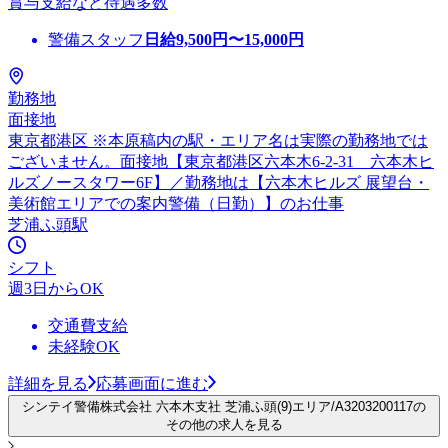
賞与支給など待遇多数
警備スタッフ
日給
9,500
円〜
15,000
円
勤務地
面接地
東京都港区 ※本原稿内の駅・エリア名は実際の勤務地では
ございません。面接地【東京都港区六本木6-2-31 六本木ヒ
ルズノースタワー6F】／勤務地は【六本木ヒルズ 展望台・
美術館エリアでの案内警備（日勤）】のお仕事
芝浦ふ頭駅
シフト
週3日からOK
交通費支給
未経験OK
詳細を見る
応募画面に進む
シンテイ警備株式会社 六本木支社 芝浦ふ頭(9)エリア/A3203200117の
その他の求人を見る