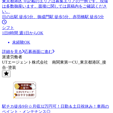
東京都港区 ※記載のエリアは募集エリアの一例です。現場
は多数御座います。面接に関しては原稿内をご確認くださ
い。
日の出駅 徒歩5分、御成門駅 徒歩5分、赤羽橋駅 徒歩5分
シフト
1日8時間 週1日からOK
未経験OK
詳細を見る
応募画面に進む
派遣労働者
UTエージェント株式会社 南関東第一CU_東京都港区_接
合･塗装
駅チカ徒歩9分☆月収32万円可！日勤＆土日祝休み！車両の
ペイント・メンテナンス◎