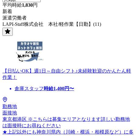
平均時給
1,830
円
新着
派遣労働者
LAPI-Staff株式会社 本社/軽作業【日勤】(11)
【日払いOK】週1日～自由シフト♪未経験歓迎のかんたん軽
作業！
倉庫スタッフ
時給
1,400
円〜
勤務地
面接地
東京都港区 ※こちらは募集エリアとなります詳しい勤務地
は面接時にお尋ねください
★上記以外にも神奈川県内（川崎・横浜・相模原など）に多