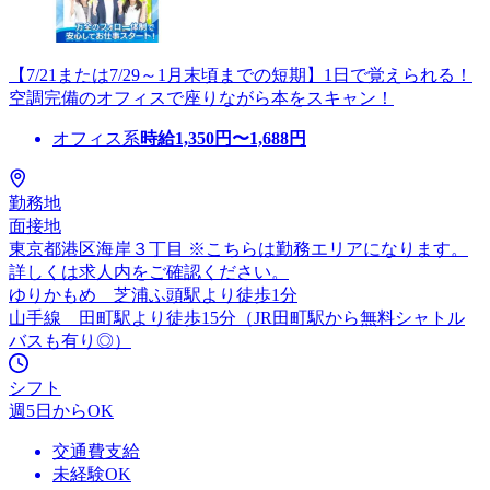
【7/21または7/29～1月末頃までの短期】1日で覚えられる！
空調完備のオフィスで座りながら本をスキャン！
オフィス系
時給
1,350
円〜
1,688
円
勤務地
面接地
東京都港区海岸３丁目 ※こちらは勤務エリアになります。
詳しくは求人内をご確認ください。
ゆりかもめ 芝浦ふ頭駅より徒歩1分
山手線 田町駅より徒歩15分（JR田町駅から無料シャトル
バスも有り◎）
シフト
週5日からOK
交通費支給
未経験OK