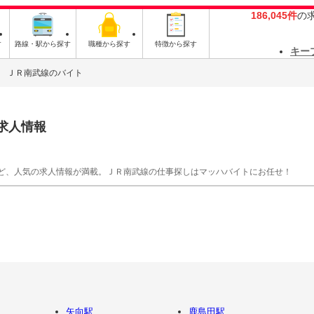
186,045件
の
す
路線・駅から探す
職種から探す
特徴から探す
キー
ＪＲ南武線のバイト
求人情報
ど、人気の求人情報が満載。ＪＲ南武線の仕事探しはマッハバイトにお任せ！
矢向駅
鹿島田駅