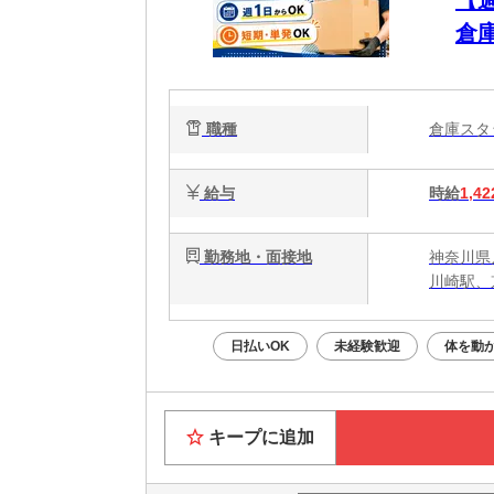
倉
職種
倉庫ス
給与
時給
1,42
勤務地・面接地
神奈川県
川崎駅、
日払いOK
未経験歓迎
体を動
キープに追加