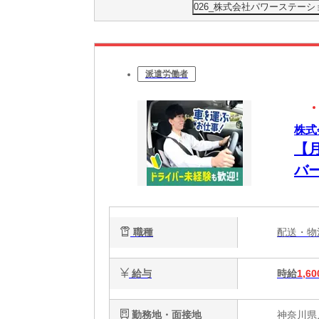
026_株式会社パワーステーシ
派遣労働者
株式
【
バー
職種
配送・
給与
時給
1,60
勤務地・面接地
神奈川県