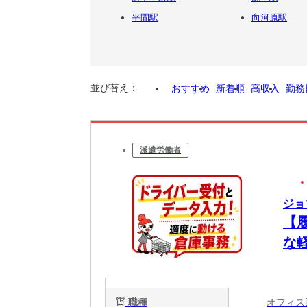
平間駅
向河原駅
並び替え：
おすすめ
新着順
高収入
勤務
派遣労働者
ジョ
【
な
職種
オフィ