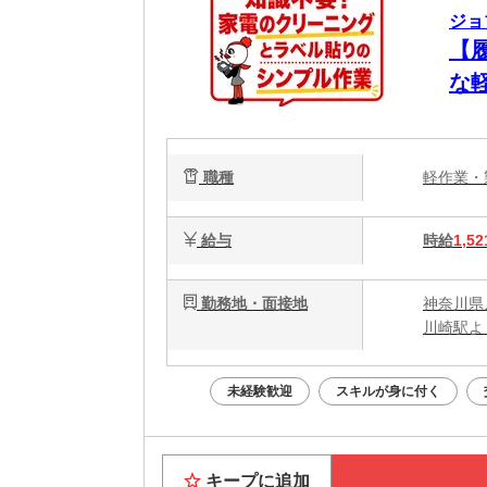
ジョ
【
な
職種
軽作業
給与
時給
1,52
勤務地・面接地
神奈川県
川崎駅よ
未経験歓迎
スキルが身に付く
キープに追加