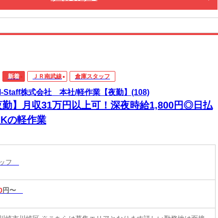
新着
ＪＲ南武線
倉庫スタッフ
I-Staff株式会社 本社/軽作業【夜勤】(108)
勤】月収31万円以上可！深夜時給1,800円◎日払
OKの軽作業
タッフ
0
円〜