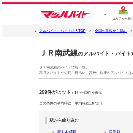
エリアから探
アルバイト・バイト求人TOP
全国の路線から探す
ＪＲ南武線
のアルバイト・バイト
ＪＲ南武線のバイト情報一覧。
高収入バイトや短期、日払い、高校生歓迎のアルバイトな
299件がヒット
/
1件〜30件を表示
この条件の平均時給：平均時給1,872円
駅から絞り込む
府中本町駅
尻手駅