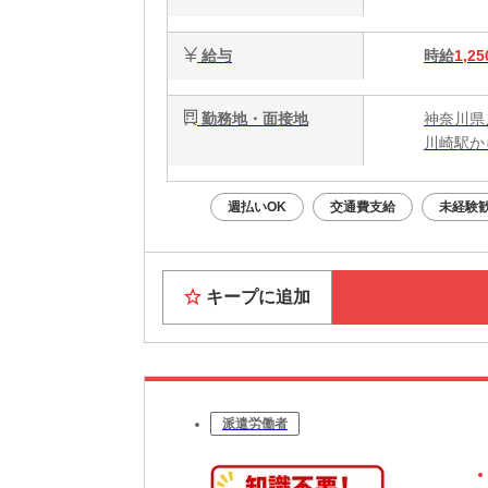
給与
時給
1,25
勤務地・面接地
神奈川県
川崎駅か
週払いOK
交通費支給
未経験
キープに追加
派遣労働者