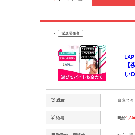
派遣労働者
LAP
【夜
い
職種
倉庫ス
給与
時給
1,80