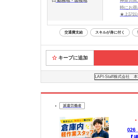
勤務地・面接地
神奈川県
時にお尋
★上記以
交通費支給
スキルが身に付く
キープに追加
LAPI-Staff株式会
派遣労働者
02
【