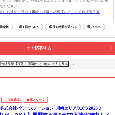
川崎市川崎区 ※こちらは募集エリアとなります詳しい勤務地は面接
ねください
外にも神奈川県内（川崎・横浜・相模原など）に多数派遣先有
登録制
週１日からOK
曜日や時間が選べる
週払いOK
すぐ応募する
社 本社/軽作業【夜勤】(108)のその他の求人を見る
ＪＲ南武線
倉庫スタッフ
6_株式会社パワーステーション_川崎エリア/010Ｓ2026Ｄ
週1日～OK！】履歴書不要&WEB面接実施中！／