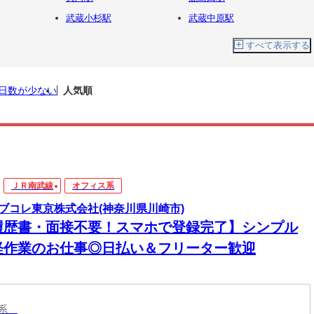
武蔵小杉駅
武蔵中原駅
すべて表示する
日数が少ない
人気順
ＪＲ南武線
オフィス系
ブコレ東京株式会社(神奈川県川崎市)
履歴書・面接不要！スマホで登録完了】シンプル
軽作業のお仕事◎日払い＆フリーター歓迎
ス系