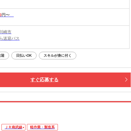
0
円〜
川崎市
ら送迎バス
歓迎
日払いOK
スキルが身に付く
すぐ応募する
ＪＲ南武線
軽作業・製造系