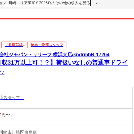
ョン_川崎エリア/010Ｓ2026Ｄのその他の求人を見る
ＪＲ南武線
配送・物流スタッフ
会社ジャパン・リリーフ 横浜支店/kndrmhR-17264
月収31万以上可！？】荷扱いなしの普通車ドライ
♪
物流スタッフ
0
円〜
川崎市川崎区東扇島