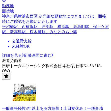
勤務地
面接地
神奈川県横浜市西区 ※詳細な勤務地につきましては、面接
時にご確認をお願いいたします
平沼橋駅、西横浜駅、戸部駅、横浜駅、高島町駅、保土ケ谷
駅、新高島駅、桜木町駅、みなとみらい駅
交通費支給
未経験OK
詳細を見る
応募画面に進む
派遣労働者
日研トータルソーシング株式会社 本社(お仕事No.5A318-
OW)
一般事務経験3年以上ある方急募！土日祝休み！一般事務