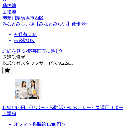
勤務地
面接地
神奈川県横浜市西区
みなとみらい線【みなとみらい】徒歩3分
交通費支給
未経験OK
詳細を見る
応募画面に進む
派遣労働者
株式会社スタッフサービス/A22933
時給1700円/〈サポート経験活かせる〉サービス運用サポー
ト業務
オフィス系
時給
1,700
円〜