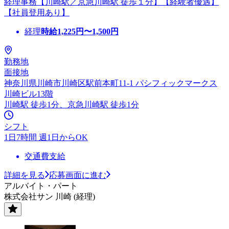
経理事務【川崎駅／京急川崎駅 徒歩１分】【経験者優遇】
【社員登用あり】
経理
時給
1,225
円〜
1,500
円
勤務地
面接地
神奈川県川崎市川崎区駅前本町11-1 パシフィックマークス
川崎ビル13階
川崎駅 徒歩1分、京急川崎駅 徒歩1分
シフト
1日7時間 週1日からOK
交通費支給
詳細を見る
応募画面に進む
アルバイト・パート
株式会社サン 川崎 (経理)