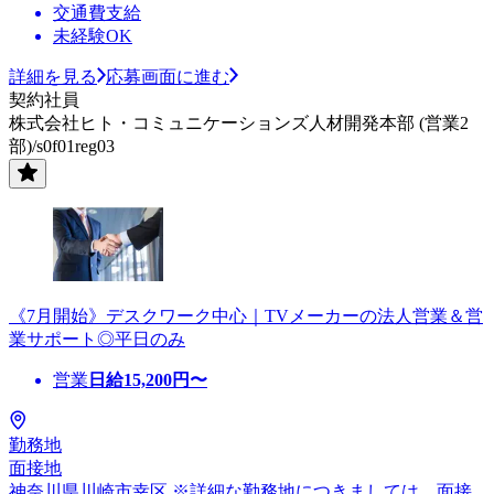
交通費支給
未経験OK
詳細を見る
応募画面に進む
契約社員
株式会社ヒト・コミュニケーションズ人材開発本部 (営業2
部)/s0f01reg03
《7月開始》デスクワーク中心｜TVメーカーの法人営業＆営
業サポート◎平日のみ
営業
日給
15,200
円〜
勤務地
面接地
神奈川県川崎市幸区 ※詳細な勤務地につきましては、面接