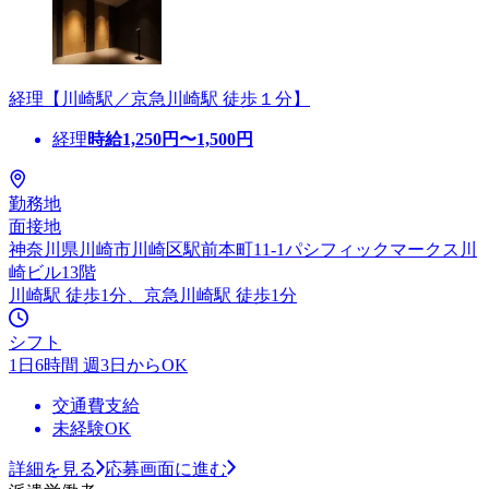
経理【川崎駅／京急川崎駅 徒歩１分】
経理
時給
1,250
円〜
1,500
円
勤務地
面接地
神奈川県川崎市川崎区駅前本町11-1パシフィックマークス川
崎ビル13階
川崎駅 徒歩1分、京急川崎駅 徒歩1分
シフト
1日6時間 週3日からOK
交通費支給
未経験OK
詳細を見る
応募画面に進む