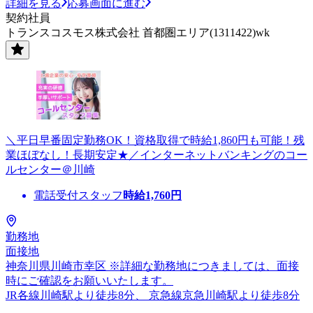
詳細を見る
応募画面に進む
契約社員
トランスコスモス株式会社 首都圏エリア(1311422)wk
＼平日早番固定勤務OK！資格取得で時給1,860円も可能！残
業ほぼなし！長期安定★／インターネットバンキングのコー
ルセンター＠川崎
電話受付スタッフ
時給
1,760
円
勤務地
面接地
神奈川県川崎市幸区 ※詳細な勤務地につきましては、面接
時にご確認をお願いいたします。
JR各線川崎駅より徒歩8分、 京急線京急川崎駅より徒歩8分