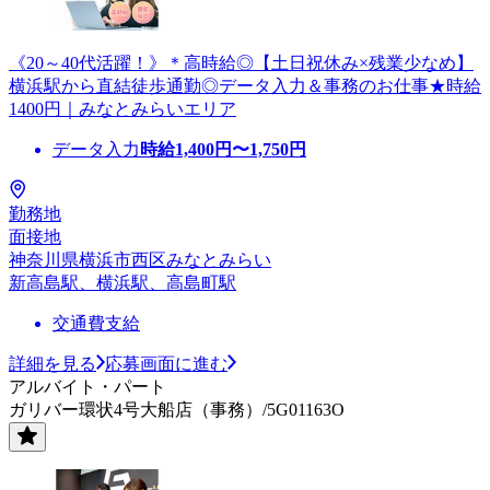
《20～40代活躍！》＊高時給◎【土日祝休み×残業少なめ】
横浜駅から直結徒歩通勤◎データ入力＆事務のお仕事★時給
1400円｜みなとみらいエリア
データ入力
時給
1,400
円〜
1,750
円
勤務地
面接地
神奈川県横浜市西区みなとみらい
新高島駅、横浜駅、高島町駅
交通費支給
詳細を見る
応募画面に進む
アルバイト・パート
ガリバー環状4号大船店（事務）/5G01163O