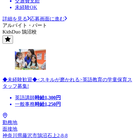
交通費支給
未経験OK
詳細を見る
応募画面に進む
アルバイト・パート
KidsDuo 鵠沼校
◆未経験歓迎◆<スキルが磨かれる>英語教育の学童保育ス
タッフ募集!
英語講師
時給
1,300
円
一般事務
時給
1,250
円
勤務地
面接地
神奈川県藤沢市鵠沼石上2-8-8