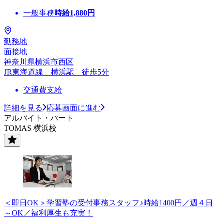
一般事務
時給
1,880
円
勤務地
面接地
神奈川県横浜市西区
JR東海道線 横浜駅 徒歩5分
交通費支給
詳細を見る
応募画面に進む
アルバイト・パート
TOMAS 横浜校
＜即日OK＞学習塾の受付事務スタッフ♪時給1400円／週４日
～OK／福利厚生も充実！