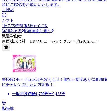
時にご確認をお願いいたします。
川崎駅
シフト
1日7.75時間 週5日からOK
詳細を見る
応募画面に進む
派遣労働者
東西株式会社 HRソリューショングループ[206]2ndn-j
未経験OK・月収28万円超えも可！週払い制度あり◎事務職
にチャレンジしたい方応援！
一般事務
時給
1,700
円〜
2,125
円
勤務地