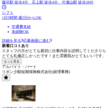
藤沢駅 徒歩4分、石上駅 徒歩4分、片瀬山駅 徒歩28分
シフト
1日5時間 週2日からOK
交通費支給
未経験OK
詳細を見る
応募画面に進む
新着口コミあり
スタッフの方がとても親切に仕事内容を説明してくださりら
とても礼儀正しかったです！また雰囲気がとてもいいです。
もっと見る
アルバイト・パート
リボン少額短期保険株式会社(経理事務)