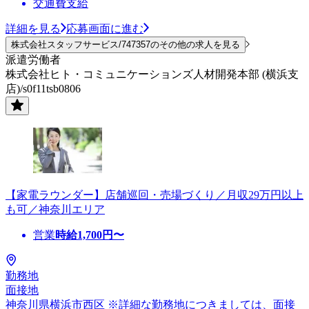
交通費支給
詳細を見る
応募画面に進む
株式会社スタッフサービス/747357のその他の求人を見る
派遣労働者
株式会社ヒト・コミュニケーションズ人材開発本部 (横浜支
店)/s0f11tsb0806
【家電ラウンダー】店舗巡回・売場づくり／月収29万円以上
も可／神奈川エリア
営業
時給
1,700
円〜
勤務地
面接地
神奈川県横浜市西区 ※詳細な勤務地につきましては、面接