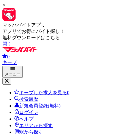
×
マッハバイトアプリ
アプリでお得にバイト探し！
無料ダウンロードはこちら
開く
0
キープ
メニュー
キープした求人を見る
0
検索履歴
新規会員登録(無料)
ログイン
ヘルプ
エリアから探す
駅から探す