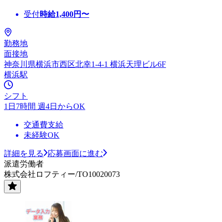
受付
時給
1,400
円〜
勤務地
面接地
神奈川県横浜市西区北幸1-4-1 横浜天理ビル6F
横浜駅
シフト
1日7時間 週4日からOK
交通費支給
未経験OK
詳細を見る
応募画面に進む
派遣労働者
株式会社ロフティー/TO10020073