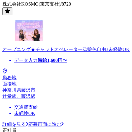
株式会社KOSMO(東京支社)/8720
オープニング★チャットオペレーター◎髪色自由♪未経験OK
データ入力
時給
1,600
円〜
勤務地
面接地
神奈川県藤沢市
辻堂駅、藤沢駅
交通費支給
未経験OK
詳細を見る
応募画面に進む
正社員