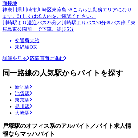
面接地
神奈川県川崎市川崎区東扇島 ※こちらは勤務エリアになり
ます。詳しくは求人内をご確認ください。
川崎駅より送迎バス25分／川崎駅よりバス30分※バス停「東
扇島東公園前」で下車、徒歩5分
交通費支給
未経験OK
詳細を見る
応募画面に進む
同一路線の人気駅からバイトを探す
新宿駅
池袋駅
東京駅
品川駅
大崎駅
戸塚駅のオフィス系のアルバイト／バイト求人情
報ならマッハバイト