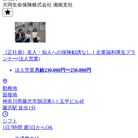
大同生命保険株式会社 湘南支社
《正社員》友人・知人への保険勧誘なし！企業福利厚生プラ
ンナー(法人営業)
法人営業
月給
230,000
円〜
250,000
円
勤務地
面接地
神奈川県藤沢市鵠沼東1-1 玉半ビル4F
藤沢駅 徒歩1分
シフト
1日7時間 週5日からOK