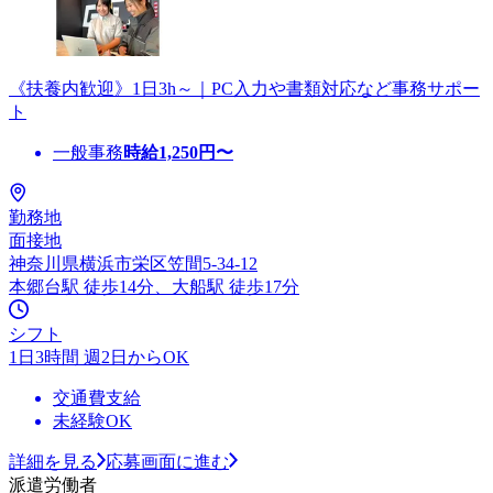
《扶養内歓迎》1日3h～｜PC入力や書類対応など事務サポー
ト
一般事務
時給
1,250
円〜
勤務地
面接地
神奈川県横浜市栄区笠間5-34-12
本郷台駅 徒歩14分、大船駅 徒歩17分
シフト
1日3時間 週2日からOK
交通費支給
未経験OK
詳細を見る
応募画面に進む
派遣労働者