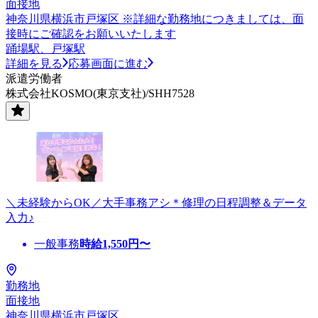
面接地
神奈川県横浜市戸塚区 ※詳細な勤務地につきましては、面
接時にご確認をお願いいたします
踊場駅、戸塚駅
詳細を見る
応募画面に進む
派遣労働者
株式会社KOSMO(東京支社)/SHH7528
＼未経験からOK／大手事務アシ＊修理の日程調整＆データ
入力♪
一般事務
時給
1,550
円〜
勤務地
面接地
神奈川県横浜市戸塚区