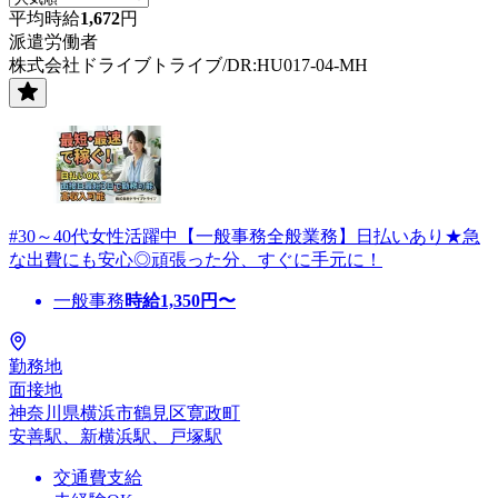
平均時給
1,672
円
派遣労働者
株式会社ドライブトライブ/DR:HU017-04-MH
#30～40代女性活躍中【一般事務全般業務】日払いあり★急
な出費にも安心◎頑張った分、すぐに手元に！
一般事務
時給
1,350
円〜
勤務地
面接地
神奈川県横浜市鶴見区寛政町
安善駅、新横浜駅、戸塚駅
交通費支給