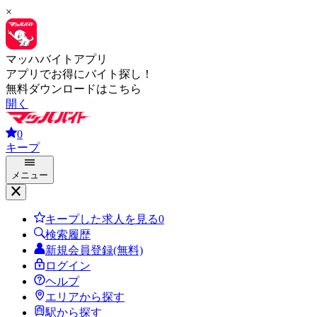
×
マッハバイトアプリ
アプリでお得にバイト探し！
無料ダウンロードはこちら
開く
0
キープ
メニュー
キープした求人を見る
0
検索履歴
新規会員登録(無料)
ログイン
ヘルプ
エリアから探す
駅から探す