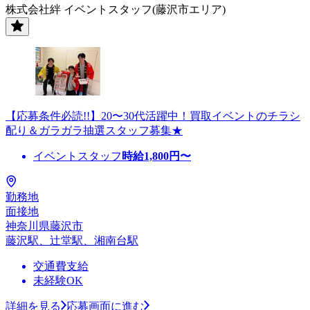
株式会社絆 イベントスタッフ(藤沢市エリア)
【応募条件必読!!】20〜30代活躍中！買取イベントのチラシ
配り＆ガラガラ抽選スタッフ募集★
イベントスタッフ
時給
1,800
円〜
勤務地
面接地
神奈川県藤沢市
藤沢駅、辻堂駅、湘南台駅
交通費支給
未経験OK
詳細を見る
応募画面に進む