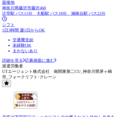
面接地
神奈川県藤沢市藤沢460
辻堂駅 バス11分、大船駅 バス18分、湘南台駅 バス22分
シフト
1日3時間 週1日からOK
交通費支給
未経験OK
まかないあり
詳細を見る
応募画面に進む
派遣労働者
UTエージェント株式会社 南関東第二CU_神奈川県茅ヶ崎
市_フォークリフト･クレーン