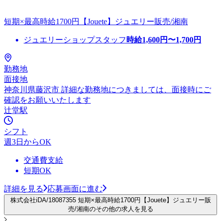
短期×最高時給1700円【Jouete】ジュエリー販売/湘南
ジュエリーショップスタッフ
時給
1,600
円〜
1,700
円
勤務地
面接地
神奈川県藤沢市 詳細な勤務地につきましては、面接時にご
確認をお願いいたします
辻堂駅
シフト
週3日からOK
交通費支給
短期OK
詳細を見る
応募画面に進む
株式会社iDA/18087355 短期×最高時給1700円【Jouete】ジュエリー販
売/湘南のその他の求人を見る