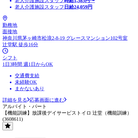
老人介護施設スタッフ
時給
1,585
円〜
老人介護施設スタッフ
日給
24,059
円
勤務地
面接地
神奈川県茅ヶ崎市松浪2-8-19 グレースマンション102号室
辻堂駅 徒歩16分
シフト
1日3時間 週1日からOK
交通費支給
未経験OK
まかないあり
詳細を見る
応募画面に進む
アルバイト・パート
【機能訓練】放課後デイサービストイロ 辻堂（機能訓練）
(3608611)