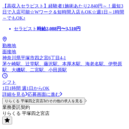
【高収入セラピスト】経験者1施術あたり2,840円～！最短3
日で入店可能☆Wワーク＆短時間入店もOK☆週1日～1時間
～でもOK♪
セラピスト
時給
2,088
円〜
3,510
円
勤務地
面接地
神奈川県平塚市四之宮6丁目4-1
茅ケ崎駅、辻堂駅、藤沢駅、本厚木駅、海老名駅、伊勢原
駅、大磯駅、二宮駅、小田原駅
シフト
1日1時間 週1日からOK
詳細を見る
応募画面に進む
りらくる 平塚四之宮店3のその他の求人を見る
業務委託契約
りらくる 平塚四之宮店