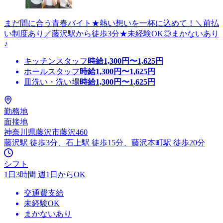
まだ間に合う青春バイト★熱い想いを一杯に込めて！＼前払
い制度あり／藤沢駅から徒歩3分★未経験OK◎まかないあり
♪
キッチンスタッフ
時給
1,300
円〜
1,625
円
ホールスタッフ
時給
1,300
円〜
1,625
円
皿洗い・洗い場
時給
1,300
円〜
1,625
円
勤務地
面接地
神奈川県藤沢市藤沢460
藤沢駅 徒歩3分、石上駅 徒歩15分、藤沢本町駅 徒歩20分
シフト
1日3時間 週1日からOK
交通費支給
未経験OK
まかないあり