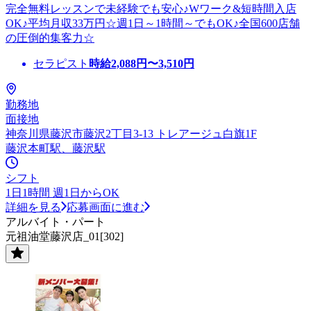
完全無料レッスンで未経験でも安心♪Wワーク&短時間入店
OK♪平均月収33万円☆週1日～1時間～でもOK♪全国600店舗
の圧倒的集客力☆
セラピスト
時給
2,088
円〜
3,510
円
勤務地
面接地
神奈川県藤沢市藤沢2丁目3-13 トレアージュ白旗1F
藤沢本町駅、藤沢駅
シフト
1日1時間 週1日からOK
詳細を見る
応募画面に進む
アルバイト・パート
元祖油堂藤沢店_01[302]