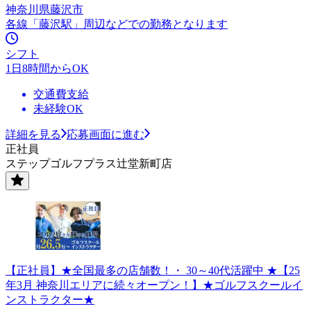
神奈川県藤沢市
各線「藤沢駅」周辺などでの勤務となります
シフト
1日8時間からOK
交通費支給
未経験OK
詳細を見る
応募画面に進む
正社員
ステップゴルフプラス辻堂新町店
【正社員】★全国最多の店舗数！・ 30～40代活躍中 ★【25
年3月 神奈川エリアに続々オープン！】★ゴルフスクールイ
ンストラクター★