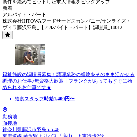
条件を緩めてヒットした求人情報をピックアップ
新着
アルバイト・パート
株式会社HITOWAフードサービスカンパニー/サンライズ・
ヴィラ藤沢羽鳥_【アルバイト・パート】調理員_14012
福祉施設の調理員募集！調理業務の経験をそのまま活かせる
調理のお仕事♪無資格大歓迎！ブランクがあってもすぐに始
められるお仕事です★
給食スタッフ
時給
1,400
円〜
勤務地
面接地
神奈川県藤沢市羽鳥5-5-46
東海道線 藤沢駅よりバス「高山」下車徒歩2分