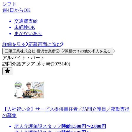
シフト
週4日からOK
交通費支給
未経験OK
まかないあり
詳細を見る
応募画面に進む
三陽工業株式会社 横浜営業所②_6/派横のその他の求人を見る
アルバイト・パート
訪問介護アクア 茅ヶ崎(2975140)
【入社祝い金】サービス提供責任者／訪問介護員／夜勤専従
の募集
老人介護施設スタッフ
時給
1,500
円〜
2,000
円