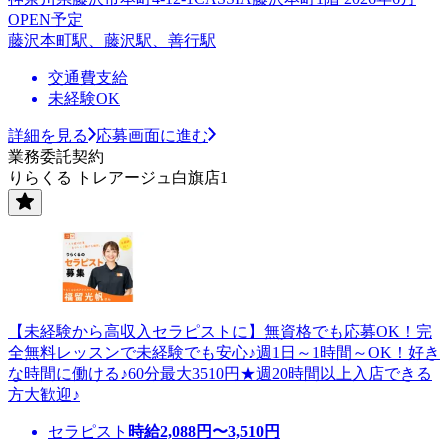
OPEN予定
藤沢本町駅、藤沢駅、善行駅
交通費支給
未経験OK
詳細を見る
応募画面に進む
業務委託契約
りらくる トレアージュ白旗店1
【未経験から高収入セラピストに】無資格でも応募OK！完
全無料レッスンで未経験でも安心♪週1日～1時間～OK！好き
な時間に働ける♪60分最大3510円★週20時間以上入店できる
方大歓迎♪
セラピスト
時給
2,088
円〜
3,510
円