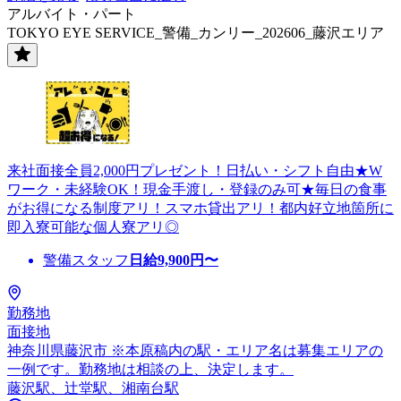
アルバイト・パート
TOKYO EYE SERVICE_警備_カンリー_202606_藤沢エリア
来社面接全員2,000円プレゼント！日払い・シフト自由★W
ワーク・未経験OK！現金手渡し・登録のみ可★毎日の食事
がお得になる制度アリ！スマホ貸出アリ！都内好立地箇所に
即入寮可能な個人寮アリ◎
警備スタッフ
日給
9,900
円〜
勤務地
面接地
神奈川県藤沢市 ※本原稿内の駅・エリア名は募集エリアの
一例です。勤務地は相談の上、決定します。
藤沢駅、辻堂駅、湘南台駅