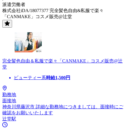
派遣労働者
株式会社iDA/18077377 完全髪色自由&私服で楽々
「CANMAKE」コスメ販売@辻堂
完全髪色自由＆私服で楽々「CANMAKE」コスメ販売@辻
堂
ビューティー系
時給
1,500
円
勤務地
面接地
神奈川県藤沢市 詳細な勤務地につきましては、面接時にご
確認をお願いいたします
辻堂駅