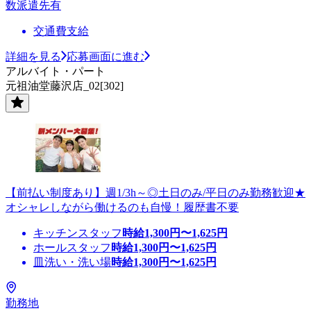
数派遣先有
交通費支給
詳細を見る
応募画面に進む
アルバイト・パート
元祖油堂藤沢店_02[302]
【前払い制度あり】週1/3h～◎土日のみ/平日のみ勤務歓迎★
オシャレしながら働けるのも自慢！履歴書不要
キッチンスタッフ
時給
1,300
円〜
1,625
円
ホールスタッフ
時給
1,300
円〜
1,625
円
皿洗い・洗い場
時給
1,300
円〜
1,625
円
勤務地