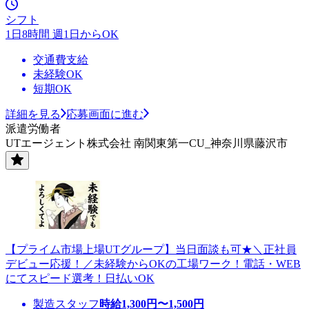
シフト
1日8時間 週1日からOK
交通費支給
未経験OK
短期OK
詳細を見る
応募画面に進む
派遣労働者
UTエージェント株式会社 南関東第一CU_神奈川県藤沢市
【プライム市場上場UTグループ】当日面談も可★＼正社員
デビュー応援！／未経験からOKの工場ワーク！電話・WEB
にてスピード選考！日払いOK
製造スタッフ
時給
1,300
円〜
1,500
円