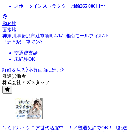
スポーツインストラクター
月給
265,000
円〜
勤務地
面接地
神奈川県藤沢市辻堂新町4-1-1 湘南モールフィル2F
「辻堂駅」車で5分
交通費支給
未経験OK
詳細を見る
応募画面に進む
派遣労働者
株式会社アズスタッフ
＼ミドル・シニア世代活躍中！！／普通免許でOK！《配送