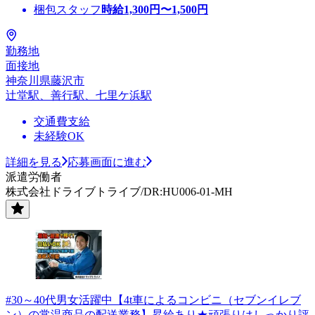
梱包スタッフ
時給
1,300
円〜
1,500
円
勤務地
面接地
神奈川県藤沢市
辻堂駅、善行駅、七里ケ浜駅
交通費支給
未経験OK
詳細を見る
応募画面に進む
派遣労働者
株式会社ドライブトライブ/DR:HU006-01-MH
#30～40代男女活躍中【4t車によるコンビニ（セブンイレブ
ン）の常温商品の配送業務】昇給あり★頑張りはしっかり評