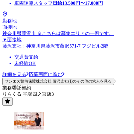
車両誘導スタッフ
日給
13,500
円〜
17,000
円
勤務地
面接地
神奈川県藤沢市 ※こちらは募集エリアの一例です。
▼面接地
藤沢支社：神奈川県藤沢市藤沢571-7 フジビル2階
交通費支給
未経験OK
詳細を見る
応募画面に進む
サンエス警備保障株式会社 藤沢支社(1)のその他の求人を見る
業務委託契約
りらくる 平塚四之宮店3