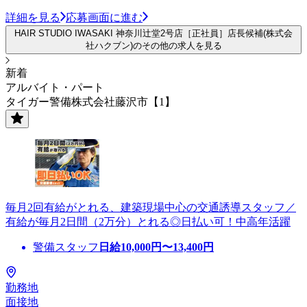
詳細を見る
応募画面に進む
HAIR STUDIO IWASAKI 神奈川辻堂2号店［正社員］店長候補(株式会
社ハクブン)のその他の求人を見る
新着
アルバイト・パート
タイガー警備株式会社藤沢市【1】
毎月2回有給がとれる、建築現場中心の交通誘導スタッフ／
有給が毎月2日間（2万分）とれる◎日払い可！中高年活躍
警備スタッフ
日給
10,000
円〜
13,400
円
勤務地
面接地