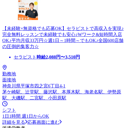
【未経験×無資格でも応募OK】セラピストで高収入を実現♪
完全無料レッスンで未経験でも安心♪Wワーク&短時間入店
OK♪平均月収33万円☆週1日～1時間～でもOK♪全国600店舗
の圧倒的集客力☆
セラピスト
時給
2,088
円〜
3,510
円
勤務地
面接地
神奈川県平塚市四之宮6丁目4-1
茅ケ崎駅、辻堂駅、藤沢駅、本厚木駅、海老名駅、伊勢原
駅、大磯駅、二宮駅、小田原駅
シフト
1日1時間 週1日からOK
詳細を見る
応募画面に進む