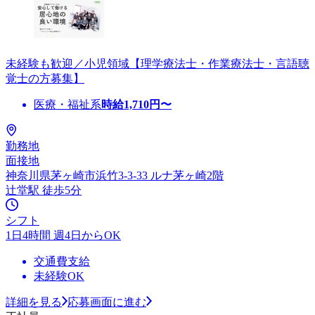
未経験も歓迎／小児領域【理学療法士・作業療法士・言語聴
覚士の方募集】
医療・福祉系
時給
1,710
円〜
勤務地
面接地
神奈川県茅ヶ崎市浜竹3-3-33 ルナ茅ヶ崎2階
辻堂駅 徒歩5分
シフト
1日4時間 週4日からOK
交通費支給
未経験OK
詳細を見る
応募画面に進む