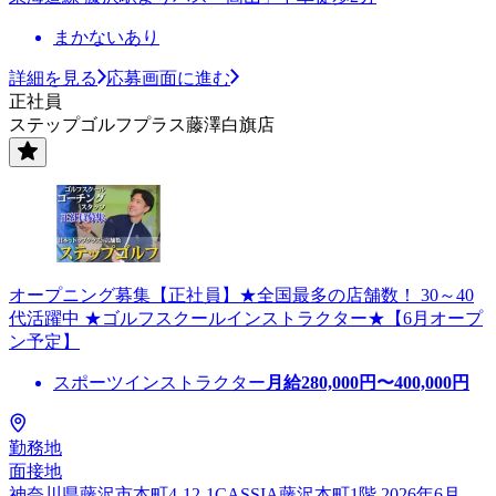
まかないあり
詳細を見る
応募画面に進む
正社員
ステップゴルフプラス藤澤白旗店
オープニング募集【正社員】★全国最多の店舗数！ 30～40
代活躍中 ★ゴルフスクールインストラクター★【6月オープ
ン予定】
スポーツインストラクター
月給
280,000
円〜
400,000
円
勤務地
面接地
神奈川県藤沢市本町4-12-1CASSIA藤沢本町1階 2026年6月