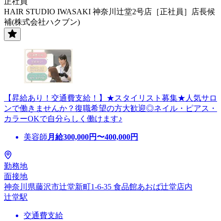
正社員
HAIR STUDIO IWASAKI 神奈川辻堂2号店［正社員］店長候
補(株式会社ハクブン)
【昇給あり！交通費支給！】★スタイリスト募集★人気サロ
ンで働きませんか？復職希望の方大歓迎◎ネイル・ピアス・
カラーOKで自分らしく働けます♪
美容師
月給
300,000
円〜
400,000
円
勤務地
面接地
神奈川県藤沢市辻堂新町1-6-35 食品館あおば辻堂店内
辻堂駅
交通費支給