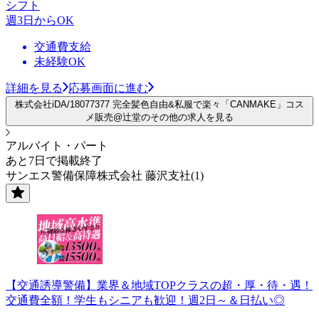
シフト
週3日からOK
交通費支給
未経験OK
詳細を見る
応募画面に進む
株式会社iDA/18077377 完全髪色自由&私服で楽々「CANMAKE」コス
メ販売@辻堂のその他の求人を見る
アルバイト・パート
あと7日で掲載終了
サンエス警備保障株式会社 藤沢支社(1)
【交通誘導警備】業界＆地域TOPクラスの超・厚・待・遇！
交通費全額！学生もシニアも歓迎！週2日～＆日払い◎