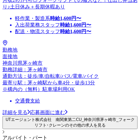
月収29万円可◎フォークリフトでの搬入など！仕出し弁当あ
り♪土日休み＋長期休暇あり
軽作業・製造系
時給
1,600
円〜
入出荷業務スタッフ
時給
1,600
円〜
配送・物流スタッフ
時給
1,600
円〜
勤務地
面接地
神奈川県茅ヶ崎市
勤務詳細：茅ヶ崎市
通勤方法：徒歩/車/自転車/バス/電車/バイク
最寄り駅：茅ヶ崎駅から車4分・徒歩13分
※構内の（無料）駐車場利用OK
交通費支給
詳細を見る
応募画面に進む
UTエージェント株式会社 南関東第二CU_神奈川県茅ヶ崎市_フォーク
リフト･クレーンのその他の求人を見る
アルバイト・パート