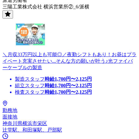
派遣労働者
三陽工業株式会社 横浜営業所②_6/派横
＼月収33万円以上も可能◎／夜勤シフトもあり！お昼はプラ
イベート充実させたい...そんな方の願いが叶う♪光ファイバ
ーケーブルの製造
製造スタッフ
時給
1,700
円〜
2,125
円
組立スタッフ
時給
1,700
円〜
2,125
円
検査スタッフ
時給
1,700
円〜
2,125
円
勤務地
面接地
神奈川県横浜市栄区
辻堂駅、和田塚駅、戸部駅