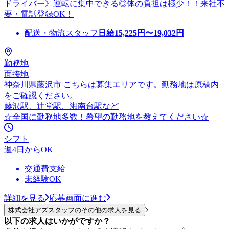
ドライバー》運転に集中できる◎体の負担は極少！！来社不
要・電話登録OK！
配送・物流スタッフ
日給
15,225
円〜
19,032
円
勤務地
面接地
神奈川県藤沢市 こちらは募集エリアです。勤務地は原稿内
をご確認ください。
藤沢駅、辻堂駅、湘南台駅など
☆全国に勤務地多数！希望の勤務地を教えてください☆
シフト
週4日からOK
交通費支給
未経験OK
詳細を見る
応募画面に進む
株式会社アズスタッフのその他の求人を見る
以下の求人はいかがですか？