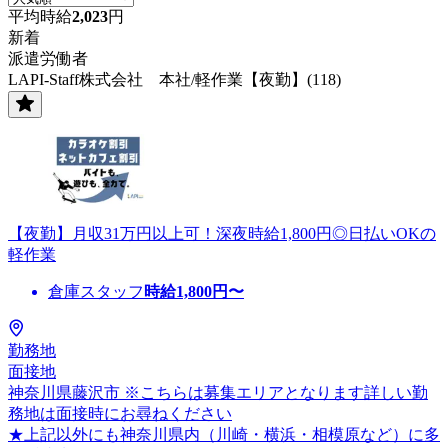
平均時給
2,023
円
新着
派遣労働者
LAPI-Staff株式会社 本社/軽作業【夜勤】(118)
【夜勤】月収31万円以上可！深夜時給1,800円◎日払いOKの
軽作業
倉庫スタッフ
時給
1,800
円〜
勤務地
面接地
神奈川県藤沢市 ※こちらは募集エリアとなります詳しい勤
務地は面接時にお尋ねください
★上記以外にも神奈川県内（川崎・横浜・相模原など）に多