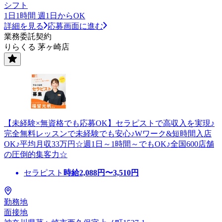
シフト
1日1時間 週1日からOK
詳細を見る
応募画面に進む
業務委託契約
りらくる 茅ヶ崎店
【未経験×無資格でも応募OK】セラピストで高収入を実現♪
完全無料レッスンで未経験でも安心♪Wワーク&短時間入店
OK♪平均月収33万円☆週1日～1時間～でもOK♪全国600店舗
の圧倒的集客力☆
セラピスト
時給
2,088
円〜
3,510
円
勤務地
面接地