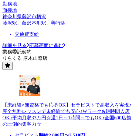
勤務地
面接地
神奈川県藤沢市柄沢
藤沢駅、藤沢本町駅、善行駅
交通費支給
詳細を見る
応募画面に進む
業務委託契約
りらくる 厚木山際店
【未経験×無資格でも応募OK】セラピストで高収入を実現♪
完全無料レッスンで未経験でも安心♪Wワーク&短時間入店
OK♪平均月収33万円☆週1日～1時間～でもOK♪全国600店舗
の圧倒的集客力☆
セラピスト
時給
2,088
円〜
3,510
円