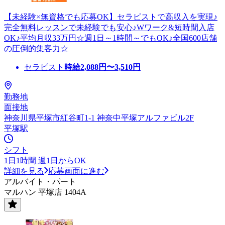
【未経験×無資格でも応募OK】セラピストで高収入を実現♪
完全無料レッスンで未経験でも安心♪Wワーク&短時間入店
OK♪平均月収33万円☆週1日～1時間～でもOK♪全国600店舗
の圧倒的集客力☆
セラピスト
時給
2,088
円〜
3,510
円
勤務地
面接地
神奈川県平塚市紅谷町1-1 神奈中平塚アルファビル2F
平塚駅
シフト
1日1時間 週1日からOK
詳細を見る
応募画面に進む
アルバイト・パート
マルハン 平塚店 1404A