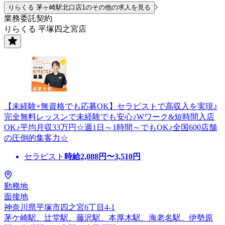
りらくる 茅ヶ崎駅北口店1のその他の求人を見る
業務委託契約
りらくる 平塚四之宮店
【未経験×無資格でも応募OK】セラピストで高収入を実現♪
完全無料レッスンで未経験でも安心♪Wワーク&短時間入店
OK♪平均月収33万円☆週1日～1時間～でもOK♪全国600店舗
の圧倒的集客力☆
セラピスト
時給
2,088
円〜
3,510
円
勤務地
面接地
神奈川県平塚市四之宮6丁目4-1
茅ケ崎駅、辻堂駅、藤沢駅、本厚木駅、海老名駅、伊勢原