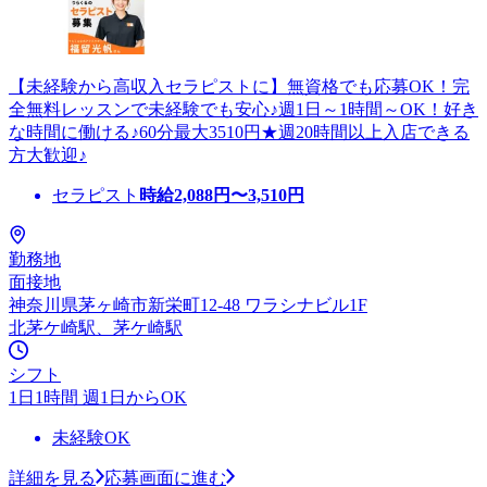
【未経験から高収入セラピストに】無資格でも応募OK！完
全無料レッスンで未経験でも安心♪週1日～1時間～OK！好き
な時間に働ける♪60分最大3510円★週20時間以上入店できる
方大歓迎♪
セラピスト
時給
2,088
円〜
3,510
円
勤務地
面接地
神奈川県茅ヶ崎市新栄町12-48 ワラシナビル1F
北茅ケ崎駅、茅ケ崎駅
シフト
1日1時間 週1日からOK
未経験OK
詳細を見る
応募画面に進む