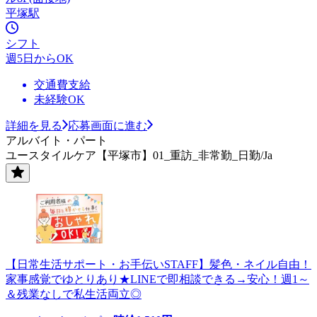
平塚駅
シフト
週5日からOK
交通費支給
未経験OK
詳細を見る
応募画面に進む
アルバイト・パート
ユースタイルケア【平塚市】01_重訪_非常勤_日勤/Ja
【日常生活サポート・お手伝いSTAFF】髪色・ネイル自由！
家事感覚でゆとりあり★LINEで即相談できる→安心！週1～
＆残業なしで私生活両立◎