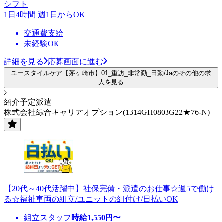
シフト
1日4時間 週1日からOK
交通費支給
未経験OK
詳細を見る
応募画面に進む
ユースタイルケア【茅ヶ崎市】01_重訪_非常勤_日勤/Jaのその他の求
人を見る
紹介予定派遣
株式会社綜合キャリアオプション(1314GH0803G22★76-N)
【20代～40代活躍中】社保完備・派遣のお仕事☆週5で働け
る☆福祉車両の組立/ユニットの組付け/日払いOK
組立スタッフ
時給
1,550
円〜