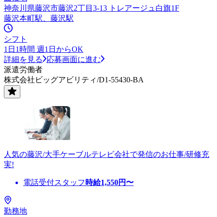
神奈川県藤沢市藤沢2丁目3-13 トレアージュ白旗1F
藤沢本町駅、藤沢駅
シフト
1日1時間 週1日からOK
詳細を見る
応募画面に進む
派遣労働者
株式会社ビッグアビリティ/D1-55430-BA
人気の藤沢/大手ケーブルテレビ会社で発信のお仕事/研修充
実!
電話受付スタッフ
時給
1,550
円〜
勤務地