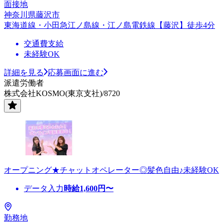
面接地
神奈川県藤沢市
東海道線・小田急江ノ島線・江ノ島電鉄線【藤沢】徒歩4分
交通費支給
未経験OK
詳細を見る
応募画面に進む
派遣労働者
株式会社KOSMO(東京支社)/8720
オープニング★チャットオペレーター◎髪色自由♪未経験OK
データ入力
時給
1,600
円〜
勤務地