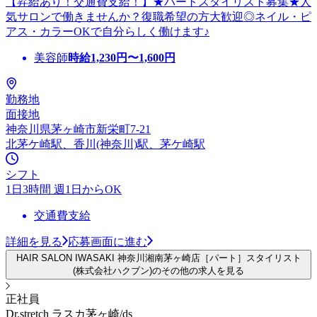
【昇給あり！交通費支給！】★パートスタイリスト募集★人
気サロンで働きませんか？復職希望の方大歓迎◎ネイル・ピ
アス・カラーOKで自分らしく働けます♪
美容師
時給
1,230
円〜
1,600
円
勤務地
面接地
神奈川県茅ヶ崎市新栄町7-21
北茅ケ崎駅、香川(神奈川)駅、茅ケ崎駅
シフト
1日3時間 週1日からOK
交通費支給
詳細を見る
応募画面に進む
HAIR SALON IWASAKI 神奈川湘南茅ヶ崎店［パート］スタイリスト
(株式会社ハクブン)のその他の求人を見る
正社員
Dr.stretch ラスカ茅ヶ崎/ds