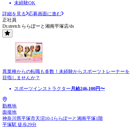
未経験OK
詳細を見る
応募画面に進む
正社員
Dr.stretch ららぽーと湘南平塚店/ds
異業種からの転職も多数！未経験からスポーツトレーナーを
目指しませんか？
スポーツインストラクター
月給
246,100
円〜
勤務地
面接地
神奈川県平塚市天沼10-1ららぽーと湘南平塚1階
平塚駅 徒歩29分