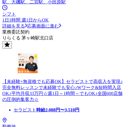
駅、大磯駅、二宮駅、小田原駅
シフト
1日1時間 週1日からOK
詳細を見る
応募画面に進む
業務委託契約
りらくる 茅ヶ崎駅北口店
【未経験×無資格でも応募OK】セラピストで高収入を実現♪
完全無料レッスンで未経験でも安心♪Wワーク&短時間入店
OK♪平均月収33万円☆週1日～1時間～でもOK♪全国600店舗
の圧倒的集客力☆
セラピスト
時給
2,088
円〜
3,510
円
勤務地