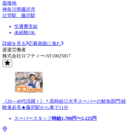
面接地
神奈川県藤沢市
辻堂駅、藤沢駅
交通費支給
未経験OK
詳細を見る
応募画面に進む
派遣労働者
株式会社ロフティー/AT10025817
《20～40代活躍！》＊高時給◎大手スーパーの鮮魚部門/経
験者必見★藤沢駅から車で11分
スーパースタッフ
時給
1,700
円〜
2,125
円