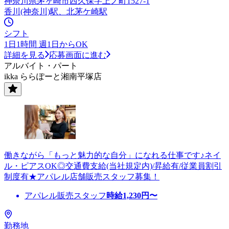
神奈川県茅ヶ崎市西久保字上ノ町1527-1
香川(神奈川)駅、北茅ケ崎駅
シフト
1日1時間 週1日からOK
詳細を見る
応募画面に進む
アルバイト・パート
ikka ららぽーと湘南平塚店
働きながら「もっと魅力的な自分」になれる仕事です♪ネイ
ル・ピアスOK◎交通費支給(当社規定内)/昇給有/従業員割引
制度有★アパレル店舗販売スタッフ募集！
アパレル販売スタッフ
時給
1,230
円〜
勤務地