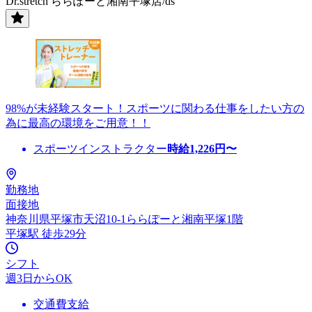
Dr.stretch ららぽーと湘南平塚店/ds
98%が未経験スタート！スポーツに関わる仕事をしたい方の
為に最高の環境をご用意！！
スポーツインストラクター
時給
1,226
円〜
勤務地
面接地
神奈川県平塚市天沼10-1ららぽーと湘南平塚1階
平塚駅 徒歩29分
シフト
週3日からOK
交通費支給