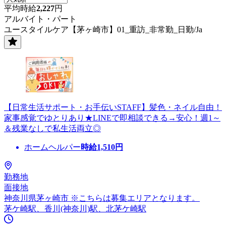
平均時給
2,227
円
アルバイト・パート
ユースタイルケア【茅ヶ崎市】01_重訪_非常勤_日勤/Ja
【日常生活サポート・お手伝いSTAFF】髪色・ネイル自由！
家事感覚でゆとりあり★LINEで即相談できる→安心！週1～
＆残業なしで私生活両立◎
ホームヘルパー
時給
1,510
円
勤務地
面接地
神奈川県茅ヶ崎市 ※こちらは募集エリアとなります。
茅ケ崎駅、香川(神奈川)駅、北茅ケ崎駅