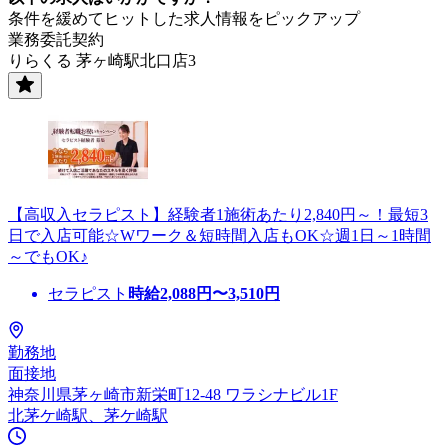
条件を緩めてヒットした求人情報をピックアップ
業務委託契約
りらくる 茅ヶ崎駅北口店3
【高収入セラピスト】経験者1施術あたり2,840円～！最短3
日で入店可能☆Wワーク＆短時間入店もOK☆週1日～1時間
～でもOK♪
セラピスト
時給
2,088
円〜
3,510
円
勤務地
面接地
神奈川県茅ヶ崎市新栄町12-48 ワラシナビル1F
北茅ケ崎駅、茅ケ崎駅