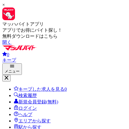
×
マッハバイトアプリ
アプリでお得にバイト探し！
無料ダウンロードはこちら
開く
0
キープ
メニュー
キープした求人を見る
0
検索履歴
新規会員登録(無料)
ログイン
ヘルプ
エリアから探す
駅から探す