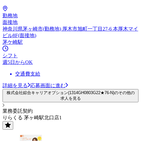
勤務地
面接地
神奈川県茅ヶ崎市(勤務地) 厚木市旭町一丁目27-6 本厚木マイ
ビル8F(面接地)
茅ケ崎駅
シフト
週5日からOK
交通費支給
詳細を見る
応募画面に進む
株式会社綜合キャリアオプション(1314GH0803G22★76-N)のその他の
求人を見る
業務委託契約
りらくる 茅ヶ崎駅北口店1