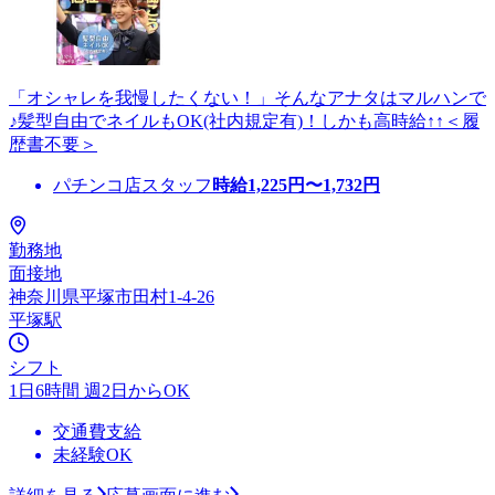
「オシャレを我慢したくない！」そんなアナタはマルハンで
♪髪型自由でネイルもOK(社内規定有)！しかも高時給↑↑＜履
歴書不要＞
パチンコ店スタッフ
時給
1,225
円〜
1,732
円
勤務地
面接地
神奈川県平塚市田村1-4-26
平塚駅
シフト
1日6時間 週2日からOK
交通費支給
未経験OK