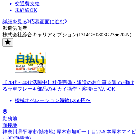
交通費支給
未経験OK
詳細を見る
応募画面に進む
派遣労働者
株式会社綜合キャリアオプション(1314GH0803G23★20-N)
【20代～40代活躍中】社保完備・派遣のお仕事☆週5で働け
る☆車ブレーキ部品のキカイ操作・溶接/日払いOK
機械オペレーション
時給
1,350
円〜
勤務地
面接地
神奈川県平塚市(勤務地) 厚木市旭町一丁目27-6 本厚木マイビ
ル8F(面接地)