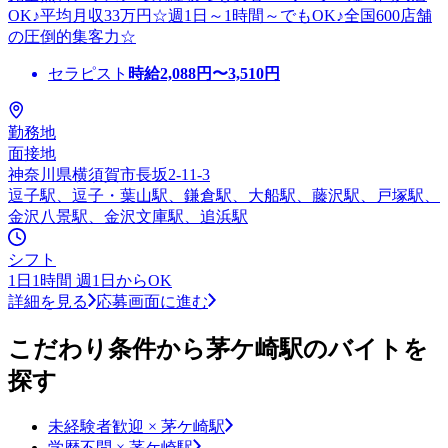
OK♪平均月収33万円☆週1日～1時間～でもOK♪全国600店舗
の圧倒的集客力☆
セラピスト
時給
2,088
円〜
3,510
円
勤務地
面接地
神奈川県横須賀市長坂2-11-3
逗子駅、逗子・葉山駅、鎌倉駅、大船駅、藤沢駅、戸塚駅、
金沢八景駅、金沢文庫駅、追浜駅
シフト
1日1時間 週1日からOK
詳細を見る
応募画面に進む
こだわり条件から茅ケ崎駅のバイトを
探す
未経験者歓迎 × 茅ケ崎駅
学歴不問 × 茅ケ崎駅