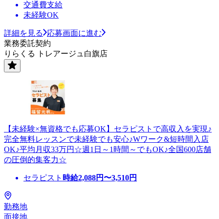
交通費支給
未経験OK
詳細を見る
応募画面に進む
業務委託契約
りらくる トレアージュ白旗店
【未経験×無資格でも応募OK】セラピストで高収入を実現♪
完全無料レッスンで未経験でも安心♪Wワーク&短時間入店
OK♪平均月収33万円☆週1日～1時間～でもOK♪全国600店舗
の圧倒的集客力☆
セラピスト
時給
2,088
円〜
3,510
円
勤務地
面接地