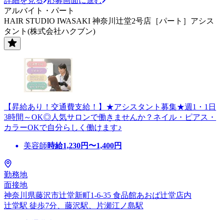
詳細を見る
応募画面に進む
アルバイト・パート
HAIR STUDIO IWASAKI 神奈川辻堂2号店［パート］アシス
タント(株式会社ハクブン)
【昇給あり！交通費支給！】★アシスタント募集★週1・1日
3時間～OK◎人気サロンで働きませんか？ネイル・ピアス・
カラーOKで自分らしく働けます♪
美容師
時給
1,230
円〜
1,400
円
勤務地
面接地
神奈川県藤沢市辻堂新町1-6-35 食品館あおば辻堂店内
辻堂駅 徒歩7分、藤沢駅、片瀬江ノ島駅