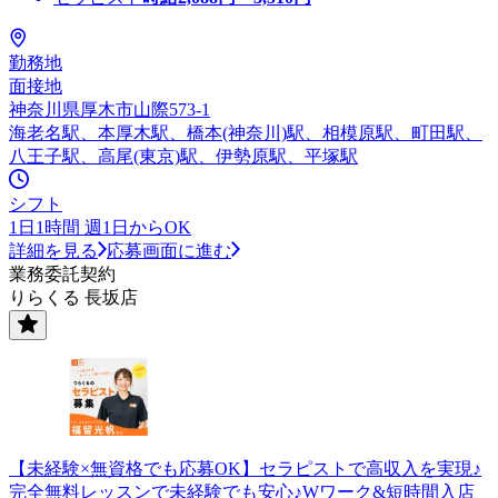
勤務地
面接地
神奈川県厚木市山際573-1
海老名駅、本厚木駅、橋本(神奈川)駅、相模原駅、町田駅、
八王子駅、高尾(東京)駅、伊勢原駅、平塚駅
シフト
1日1時間 週1日からOK
詳細を見る
応募画面に進む
業務委託契約
りらくる 長坂店
【未経験×無資格でも応募OK】セラピストで高収入を実現♪
完全無料レッスンで未経験でも安心♪Wワーク&短時間入店