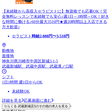
【未経験から高収入セラピストに】無資格でも応募OK！完
全無料レッスンで未経験でも安心♪週1日～1時間～OK！好き
な時間に働ける♪60分最大3510円★週20時間以上入店できる
方大歓迎♪
セラピスト
時給
2,088
円〜
3,510
円
勤務地
面接地
神奈川県川崎市中原区新城3-1-5
武蔵新城駅、武蔵中原駅、武蔵溝ノ口駅
シフト
1日1時間 週1日からOK
未経験OK
詳細を見る
応募画面に進む
りらくる 武蔵新城店1のその他の求人を見る