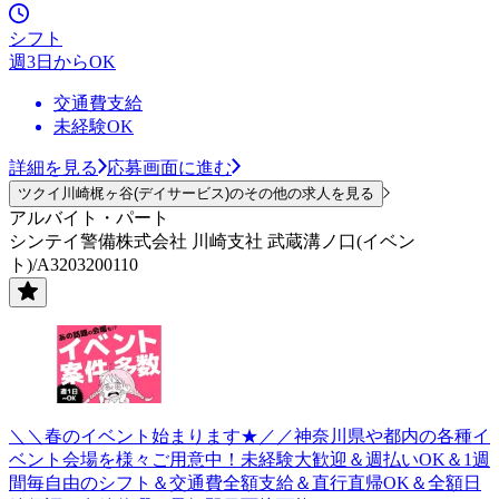
シフト
週3日からOK
交通費支給
未経験OK
詳細を見る
応募画面に進む
ツクイ川崎梶ヶ谷(デイサービス)のその他の求人を見る
アルバイト・パート
シンテイ警備株式会社 川崎支社 武蔵溝ノ口(イベン
ト)/A3203200110
＼＼春のイベント始まります★／／神奈川県や都内の各種イ
ベント会場を様々ご用意中！未経験大歓迎＆週払いOK＆1週
間毎自由のシフト＆交通費全額支給＆直行直帰OK＆全額日