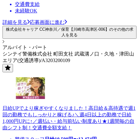
交通費支給
未経験OK
詳細を見る
応募画面に進む
株式会社キャリア CC神奈川／保育【川崎市高津区-006】のその他の求
人を見る
アルバイト・パート
シンテイ警備株式会社 町田支社 武蔵溝ノ口・久地・津田山
エリア(交通誘導)/A3203200109
日給UPでより稼ぎやすくなりました！高日給＆高待遇で週1
回の勤務でもしっかりと稼げる♪＼週4日以上の勤務で日給
1,000円UPに↑／週払い・給与前払い制度あり★1週間毎の自
由シフト制！交通費全額支給！