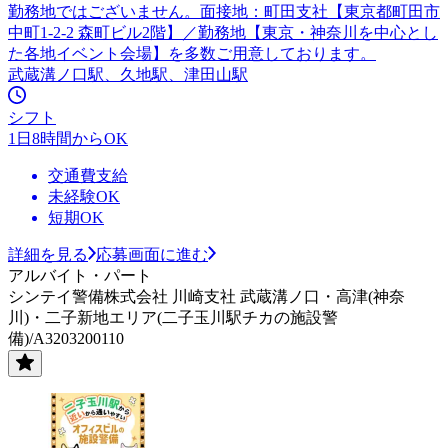
勤務地ではございません。面接地：町田支社【東京都町田市
中町1-2-2 森町ビル2階】／勤務地【東京・神奈川を中心とし
た各地イベント会場】を多数ご用意しております。
武蔵溝ノ口駅、久地駅、津田山駅
シフト
1日8時間からOK
交通費支給
未経験OK
短期OK
詳細を見る
応募画面に進む
アルバイト・パート
シンテイ警備株式会社 川崎支社 武蔵溝ノ口・高津(神奈
川)・二子新地エリア(二子玉川駅チカの施設警
備)/A3203200110