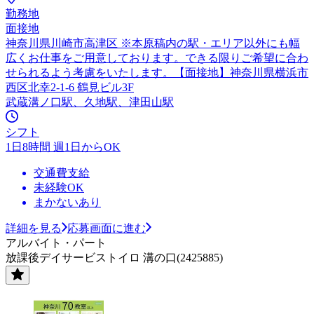
勤務地
面接地
神奈川県川崎市高津区 ※本原稿内の駅・エリア以外にも幅
広くお仕事をご用意しております。できる限りご希望に合わ
せられるよう考慮をいたします。【面接地】神奈川県横浜市
西区北幸2-1-6 鶴見ビル3F
武蔵溝ノ口駅、久地駅、津田山駅
シフト
1日8時間 週1日からOK
交通費支給
未経験OK
まかないあり
詳細を見る
応募画面に進む
アルバイト・パート
放課後デイサービストイロ 溝の口(2425885)