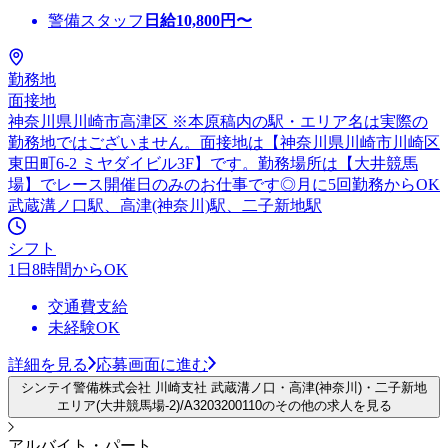
警備スタッフ
日給
10,800
円〜
勤務地
面接地
神奈川県川崎市高津区 ※本原稿内の駅・エリア名は実際の
勤務地ではございません。面接地は【神奈川県川崎市川崎区
東田町6-2 ミヤダイビル3F】です。勤務場所は【大井競馬
場】でレース開催日のみのお仕事です◎月に5回勤務からOK
武蔵溝ノ口駅、高津(神奈川)駅、二子新地駅
シフト
1日8時間からOK
交通費支給
未経験OK
詳細を見る
応募画面に進む
シンテイ警備株式会社 川崎支社 武蔵溝ノ口・高津(神奈川)・二子新地
エリア(大井競馬場-2)/A3203200110のその他の求人を見る
アルバイト・パート