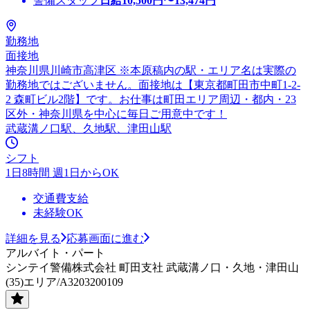
警備スタッフ
日給
10,500
円〜
13,474
円
勤務地
面接地
神奈川県川崎市高津区 ※本原稿内の駅・エリア名は実際の
勤務地ではございません。面接地は【東京都町田市中町1-2-
2 森町ビル2階】です。お仕事は町田エリア周辺・都内・23
区外・神奈川県を中心に毎日ご用意中です！
武蔵溝ノ口駅、久地駅、津田山駅
シフト
1日8時間 週1日からOK
交通費支給
未経験OK
詳細を見る
応募画面に進む
アルバイト・パート
シンテイ警備株式会社 町田支社 武蔵溝ノ口・久地・津田山
(35)エリア/A3203200109