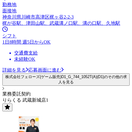
勤務地
面接地
神奈川県川崎市高津区梶ヶ谷2-2-3
梶が谷駅、津田山駅、武蔵溝ノ口駅、溝の口駅、久地駅
シフト
1日8時間 週5日からOK
交通費支給
未経験OK
詳細を見る
応募画面に進む
株式会社フェローズ(ゲーム販売)D1_G_744_1052T(A)(D1)のその他の求
人を見る
業務委託契約
りらくる 武蔵新城店1