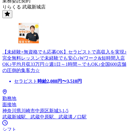
業務委託契約
りらくる 武蔵新城店
【未経験×無資格でも応募OK】セラピストで高収入を実現♪
完全無料レッスンで未経験でも安心♪Wワーク&短時間入店
OK♪平均月収33万円☆週1日～1時間～でもOK♪全国600店舗
の圧倒的集客力☆
セラピスト
時給
2,088
円〜
3,510
円
勤務地
面接地
神奈川県川崎市中原区新城3-1-5
武蔵新城駅、武蔵中原駅、武蔵溝ノ口駅
シフト