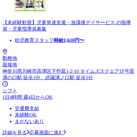
【未経験歓迎】児童発達支援・放課後デイサービス の指導
員・児童指導員募集
幼児教育スタッフ
時給
1,610
円〜
勤務地
面接地
神奈川県川崎市高津区下作延1-2-10 タイムズスクエア1F号室
溝の口駅 徒歩3分、武蔵溝ノ口駅 徒歩5分
シフト
1日4時間 週4日からOK
交通費支給
未経験OK
まかないあり
詳細を見る
応募画面に進む