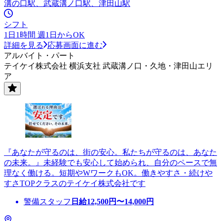
溝の口駅、武蔵溝ノ口駅、津田山駅
シフト
1日1時間 週1日からOK
詳細を見る
応募画面に進む
アルバイト・パート
テイケイ株式会社 横浜支社 武蔵溝ノ口・久地・津田山エリ
ア
『あなたが守るのは、街の安心。私たちが守るのは、あなた
の未来。』未経験でも安心して始められ、自分のペースで無
理なく働ける。短期やWワークもOK。働きやすさ・続けや
すさTOPクラスのテイケイ株式会社です
警備スタッフ
日給
12,500
円〜
14,000
円