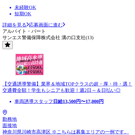
未経験OK
短期OK
詳細を見る
応募画面に進む
アルバイト・パート
サンエス警備保障株式会社 溝の口支社(13)
【交通誘導警備】業界＆地域TOPクラスの超・厚・待・遇！
交通費全額！学生もシニアも歓迎！週2日～＆日払い◎
車両誘導スタッフ
日給
13,500
円〜
17,000
円
勤務地
面接地
神奈川県川崎市高津区 ※こちらは募集エリアの一例です。