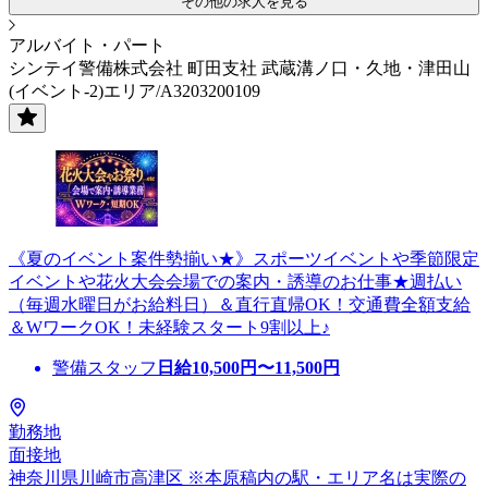
その他の求人を見る
アルバイト・パート
シンテイ警備株式会社 町田支社 武蔵溝ノ口・久地・津田山
(イベント-2)エリア/A3203200109
《夏のイベント案件勢揃い★》スポーツイベントや季節限定
イベントや花火大会会場での案内・誘導のお仕事★週払い
（毎週水曜日がお給料日）＆直行直帰OK！交通費全額支給
＆WワークOK！未経験スタート9割以上♪
警備スタッフ
日給
10,500
円〜
11,500
円
勤務地
面接地
神奈川県川崎市高津区 ※本原稿内の駅・エリア名は実際の