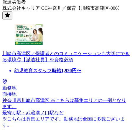
派遣労働者
株式会社キャリア CC神奈川／保育【川崎市高津区-006】
川崎市高津区／保護者とのコミュニケーションも大切にでき
る環境◎【派遣社員】※資格必須
幼児教育スタッフ
時給
1,920
円〜
勤務地
面接地
神奈川県川崎市高津区 ※こちらは募集エリアの一例となり
ます。
最寄り駅：武蔵溝ノ口駅など
※こちらは募集エリアです。勤務地は全国に多数ございま
す。