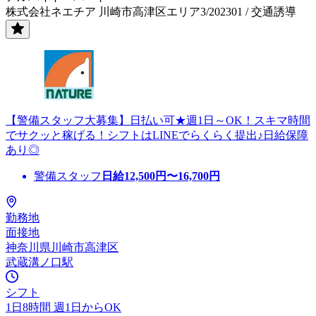
株式会社ネエチア 川崎市高津区エリア3/202301 / 交通誘導
【警備スタッフ大募集】日払い可★週1日～OK！スキマ時間
でサクッと稼げる！シフトはLINEでらくらく提出♪日給保障
あり◎
警備スタッフ
日給
12,500
円〜
16,700
円
勤務地
面接地
神奈川県川崎市高津区
武蔵溝ノ口駅
シフト
1日8時間 週1日からOK