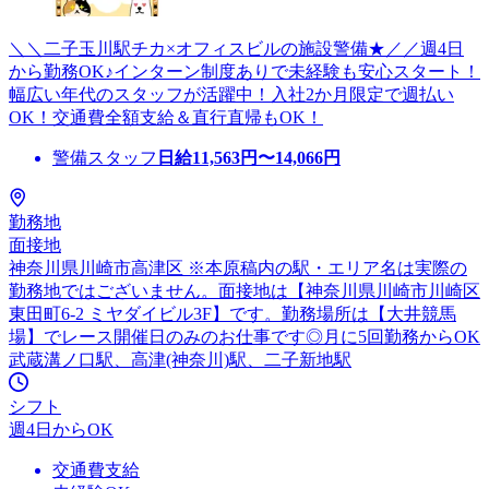
＼＼二子玉川駅チカ×オフィスビルの施設警備★／／週4日
から勤務OK♪インターン制度ありで未経験も安心スタート！
幅広い年代のスタッフが活躍中！入社2か月限定で週払い
OK！交通費全額支給＆直行直帰もOK！
警備スタッフ
日給
11,563
円〜
14,066
円
勤務地
面接地
神奈川県川崎市高津区 ※本原稿内の駅・エリア名は実際の
勤務地ではございません。面接地は【神奈川県川崎市川崎区
東田町6-2 ミヤダイビル3F】です。勤務場所は【大井競馬
場】でレース開催日のみのお仕事です◎月に5回勤務からOK
武蔵溝ノ口駅、高津(神奈川)駅、二子新地駅
シフト
週4日からOK
交通費支給