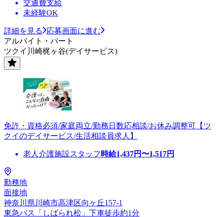
交通費支給
未経験OK
詳細を見る
応募画面に進む
アルバイト・パート
ツクイ川崎梶ヶ谷(デイサービス)
免許・資格必須/家庭両立/勤務日数応相談/お休み調整可【ツ
クイのデイサービス/生活相談員求人】
老人介護施設スタッフ
時給
1,437
円〜
1,517
円
勤務地
面接地
神奈川県川崎市高津区向ヶ丘157-1
東急バス「しばられ松」下車徒歩約1分