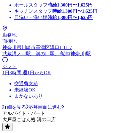
ホールスタッフ
時給
1,300
円〜
1,625
円
キッチンスタッフ
時給
1,300
円〜
1,625
円
皿洗い・洗い場
時給
1,300
円〜
1,625
円
勤務地
面接地
神奈川県川崎市高津区溝口1-11-7
武蔵溝ノ口駅、溝の口駅、高津(神奈川)駅
シフト
1日3時間 週1日からOK
交通費支給
未経験OK
まかないあり
詳細を見る
応募画面に進む
アルバイト・パート
大戸屋ごはん処 溝の口店