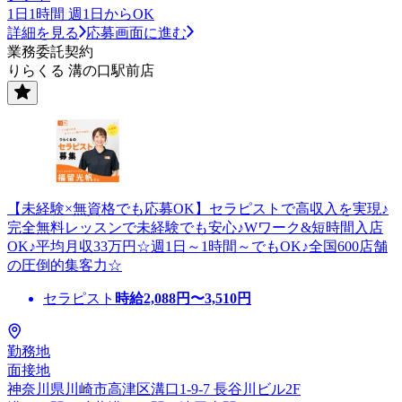
1日1時間 週1日からOK
詳細を見る
応募画面に進む
業務委託契約
りらくる 溝の口駅前店
【未経験×無資格でも応募OK】セラピストで高収入を実現♪
完全無料レッスンで未経験でも安心♪Wワーク&短時間入店
OK♪平均月収33万円☆週1日～1時間～でもOK♪全国600店舗
の圧倒的集客力☆
セラピスト
時給
2,088
円〜
3,510
円
勤務地
面接地
神奈川県川崎市高津区溝口1-9-7 長谷川ビル2F