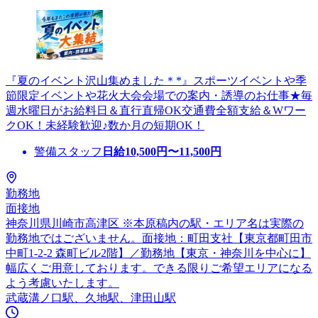
『夏のイベント沢山集めました＊*』スポーツイベントや季
節限定イベントや花火大会会場での案内・誘導のお仕事★毎
週水曜日がお給料日＆直行直帰OK交通費全額支給＆Wワー
クOK！未経験歓迎♪数か月の短期OK！
警備スタッフ
日給
10,500
円〜
11,500
円
勤務地
面接地
神奈川県川崎市高津区 ※本原稿内の駅・エリア名は実際の
勤務地ではございません。面接地：町田支社【東京都町田市
中町1-2-2 森町ビル2階】／勤務地【東京・神奈川を中心に】
幅広くご用意しております。できる限りご希望エリアになる
よう考慮いたします。
武蔵溝ノ口駅、久地駅、津田山駅