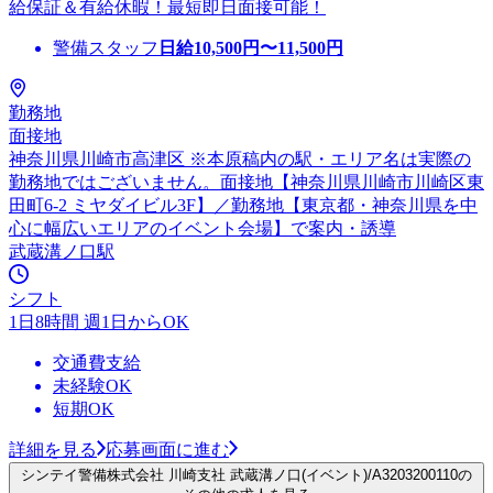
給保証＆有給休暇！最短即日面接可能！
警備スタッフ
日給
10,500
円〜
11,500
円
勤務地
面接地
神奈川県川崎市高津区 ※本原稿内の駅・エリア名は実際の
勤務地ではございません。面接地【神奈川県川崎市川崎区東
田町6-2 ミヤダイビル3F】／勤務地【東京都・神奈川県を中
心に幅広いエリアのイベント会場】で案内・誘導
武蔵溝ノ口駅
シフト
1日8時間 週1日からOK
交通費支給
未経験OK
短期OK
詳細を見る
応募画面に進む
シンテイ警備株式会社 川崎支社 武蔵溝ノ口(イベント)/A3203200110の