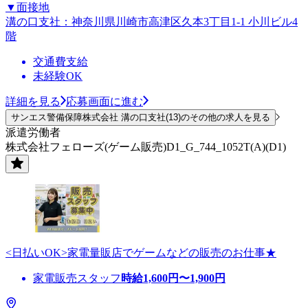
▼面接地
溝の口支社：神奈川県川崎市高津区久本3丁目1-1 小川ビル4
階
交通費支給
未経験OK
詳細を見る
応募画面に進む
サンエス警備保障株式会社 溝の口支社(13)のその他の求人を見る
派遣労働者
株式会社フェローズ(ゲーム販売)D1_G_744_1052T(A)(D1)
<日払いOK>家電量販店でゲームなどの販売のお仕事★
家電販売スタッフ
時給
1,600
円〜
1,900
円