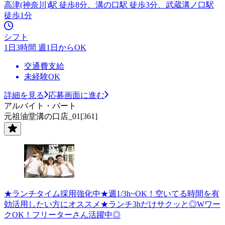
高津(神奈川)駅 徒歩8分、溝の口駅 徒歩3分、武蔵溝ノ口駅
徒歩1分
シフト
1日3時間 週1日からOK
交通費支給
未経験OK
詳細を見る
応募画面に進む
アルバイト・パート
元祖油堂溝の口店_01[361]
★ランチタイム採用強化中★週1/3h~OK！空いてる時間を有
効活用したい方にオススメ★ランチ3hだけサクッと◎Wワー
クOK！フリーターさん活躍中◎