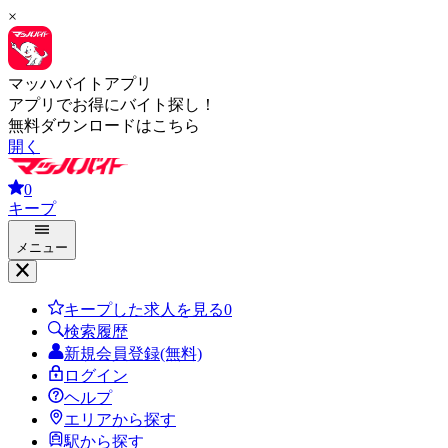
×
マッハバイトアプリ
アプリでお得にバイト探し！
無料ダウンロードはこちら
開く
0
キープ
メニュー
キープした求人を見る
0
検索履歴
新規会員登録(無料)
ログイン
ヘルプ
エリアから探す
駅から探す