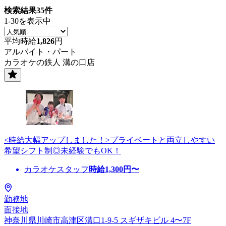
検索結果
35
件
1-30を表示中
平均時給
1,826
円
アルバイト・パート
カラオケの鉄人 溝の口店
<時給大幅アップしました！>プライベートと両立しやすい
希望シフト制◎未経験でもOK！
カラオケスタッフ
時給
1,300
円〜
勤務地
面接地
神奈川県川崎市高津区溝口1-9-5 スギザキビル 4〜7F