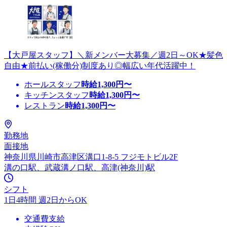
【大戸屋スタッフ】＼新メンバー大募集／週2日～OK★髪色
自由★前払い(稼働分)制度あり◎幅広い年代活躍中！
ホールスタッフ
時給
1,300
円〜
キッチンスタッフ
時給
1,300
円〜
レストラン
時給
1,300
円〜
勤務地
面接地
神奈川県川崎市高津区溝口1-8-5 フジモトビル2F
溝の口駅、武蔵溝ノ口駅、高津(神奈川)駅
シフト
1日4時間 週2日からOK
交通費支給