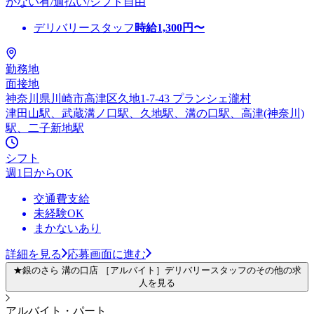
かない有/週払い/シフト自由
デリバリースタッフ
時給
1,300
円〜
勤務地
面接地
神奈川県川崎市高津区久地1-7-43 プランシェ瀧村
津田山駅、武蔵溝ノ口駅、久地駅、溝の口駅、高津(神奈川)
駅、二子新地駅
シフト
週1日からOK
交通費支給
未経験OK
まかないあり
詳細を見る
応募画面に進む
★銀のさら 溝の口店 ［アルバイト］デリバリースタッフのその他の求
人を見る
アルバイト・パート