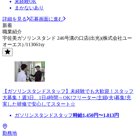
未経験OK
まかないあり
詳細を見る
応募画面に進む
新着
職業紹介
宇佐美ガソリンスタンド 246号溝の口店(出光)(株式会社ユー
オーエス) /113061sy
【ガソリンスタンドスタッフ】未経験でも大歓迎！スタッフ
大募集！週3日、1日4時間～OK!フリーター/主婦(夫)募集!充
実した研修で安心してスタート☆
ガソリンスタンドスタッフ
時給
1,450
円〜
1,813
円
勤務地