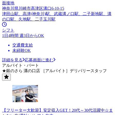
面接地
神奈川県川崎市高津区溝口6-10-15
津田山駅、高津(神奈川)駅、武蔵溝ノ口駅、二子新地駅、溝
の口駅、久地駅、二子玉川駅
シフト
1日4時間 週3日からOK
交通費支給
未経験OK
詳細を見る
応募画面に進む
アルバイト・パート
★銀のさら 溝の口店 ［アルバイト］デリバリースタッフ
【フリーター大歓迎】安定収入GET！20代～30代活躍中☆ま