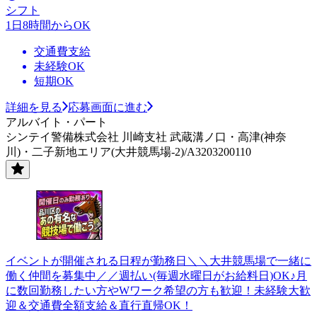
シフト
1日8時間からOK
交通費支給
未経験OK
短期OK
詳細を見る
応募画面に進む
アルバイト・パート
シンテイ警備株式会社 川崎支社 武蔵溝ノ口・高津(神奈
川)・二子新地エリア(大井競馬場-2)/A3203200110
イベントが開催される日程が勤務日＼＼大井競馬場で一緒に
働く仲間を募集中／／週払い(毎週水曜日がお給料日)OK♪月
に数回勤務したい方やWワーク希望の方も歓迎！未経験大歓
迎＆交通費全額支給＆直行直帰OK！