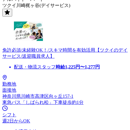
ツクイ川崎梶ヶ谷(デイサービス)
免許必須/未経験OK！/スキマ時間を有効活用【ツクイのデイ
サービス/送迎職員求人】
配送・物流スタッフ
時給
1,225
円〜
1,277
円
勤務地
面接地
神奈川県川崎市高津区向ヶ丘157-1
東急バス「しばられ松」下車徒歩約1分
シフト
週2日からOK