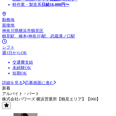
軽作業・製造系
日給
16,000
円〜
勤務地
面接地
神奈川県横浜市鶴見区
鶴見駅、橋本(神奈川)駅、武蔵溝ノ口駅
シフト
週1日からOK
交通費支給
未経験OK
短期OK
詳細を見る
応募画面に進む
新着
アルバイト・パート
株式会社パワーズ 横浜営業所【鶴見エリア】【060】