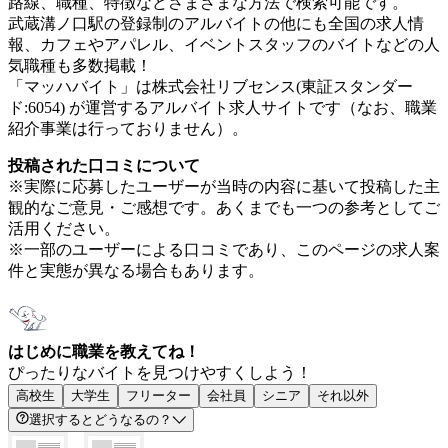
路線、職種、特徴などさまざまな方法で検索可能です。
武蔵溝ノ口駅の登録制のアルバイトの他にも全国の求人情
報、カフェやアパレル、イベントスタッフのバイトなどの人
気職種も多数掲載！
「マッハバイト」は株式会社リブセンス(東証スタンダー
ド:6054) が運営するアルバイト求人サイトです（なお、職業
紹介事業は行っておりません）。
投稿された口コミについて
※実際に応募したユーザーが当時の内容に基いて投稿した主
観的なご意見・ご感想です。あくまでも一つの参考としてご
活用ください。
※一部のユーザーによる口コミであり、このページの求人案
件と実態が異なる場合もあります。
はじめに職業を教えてね！
ぴったりなバイトを見つけやすくしよう！
高校生
大学生
フリーター
会社員
シニア
それ以外
選択するとどうなるの？