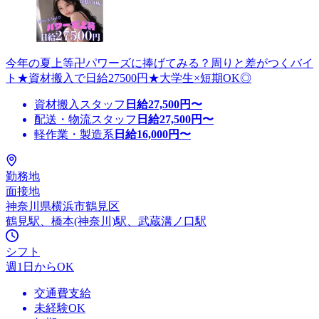
今年の夏上等卍パワーズに捧げてみる？周りと差がつくバイ
ト★資材搬入で日給27500円★大学生×短期OK◎
資材搬入スタッフ
日給
27,500
円〜
配送・物流スタッフ
日給
27,500
円〜
軽作業・製造系
日給
16,000
円〜
勤務地
面接地
神奈川県横浜市鶴見区
鶴見駅、橋本(神奈川)駅、武蔵溝ノ口駅
シフト
週1日からOK
交通費支給
未経験OK