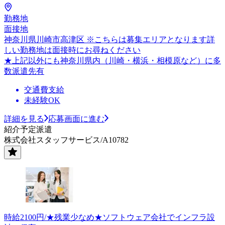
勤務地
面接地
神奈川県川崎市高津区 ※こちらは募集エリアとなります詳
しい勤務地は面接時にお尋ねください
★上記以外にも神奈川県内（川崎・横浜・相模原など）に多
数派遣先有
交通費支給
未経験OK
詳細を見る
応募画面に進む
紹介予定派遣
株式会社スタッフサービス/A10782
時給2100円/★残業少なめ★ソフトウェア会社でインフラ設