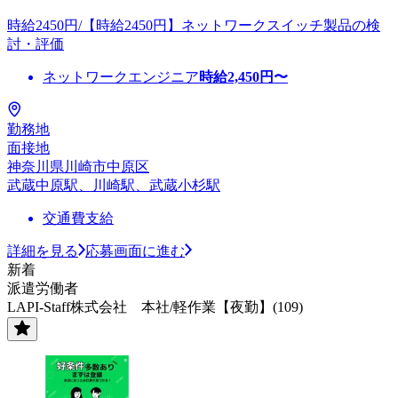
時給2450円/【時給2450円】ネットワークスイッチ製品の検
討・評価
ネットワークエンジニア
時給
2,450
円〜
勤務地
面接地
神奈川県川崎市中原区
武蔵中原駅、川崎駅、武蔵小杉駅
交通費支給
詳細を見る
応募画面に進む
新着
派遣労働者
LAPI-Staff株式会社 本社/軽作業【夜勤】(109)