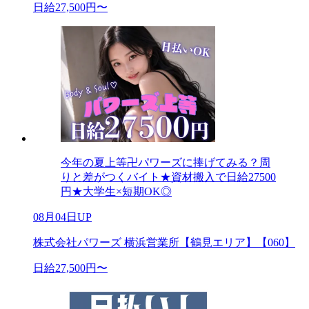
日給27,500円〜
今年の夏上等卍パワーズに捧げてみる？周
りと差がつくバイト★資材搬入で日給27500
円★大学生×短期OK◎
08月04日UP
株式会社パワーズ 横浜営業所【鶴見エリア】【060】
日給27,500円〜