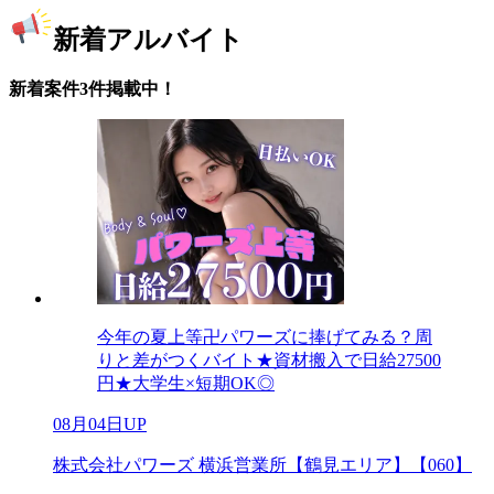
新着アルバイト
新着案件3件掲載中！
今年の夏上等卍パワーズに捧げてみる？周
りと差がつくバイト★資材搬入で日給27500
円★大学生×短期OK◎
08月04日UP
株式会社パワーズ 横浜営業所【鶴見エリア】【060】