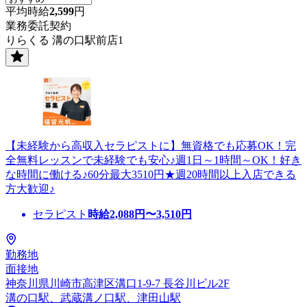
平均時給
2,599
円
業務委託契約
りらくる 溝の口駅前店1
【未経験から高収入セラピストに】無資格でも応募OK！完
全無料レッスンで未経験でも安心♪週1日～1時間～OK！好き
な時間に働ける♪60分最大3510円★週20時間以上入店できる
方大歓迎♪
セラピスト
時給
2,088
円〜
3,510
円
勤務地
面接地
神奈川県川崎市高津区溝口1-9-7 長谷川ビル2F
溝の口駅、武蔵溝ノ口駅、津田山駅