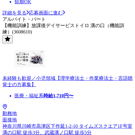
短期OK
詳細を見る
応募画面に進む
アルバイト・パート
【機能訓練】放課後デイサービストイロ 溝の口（機能訓
練）(3608610)
未経験も歓迎／小児領域【理学療法士・作業療法士・言語聴
覚士の方募集】
医療・福祉系
時給
1,710
円〜
勤務地
面接地
神奈川県川崎市高津区下作延1-2-10 タイムズスクエア1F号室
溝の口駅 徒歩3分、武蔵溝ノ口駅 徒歩5分