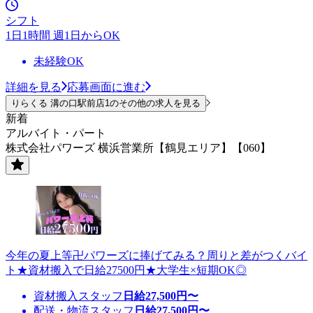
シフト
1日1時間 週1日からOK
未経験OK
詳細を見る
応募画面に進む
りらくる 溝の口駅前店1のその他の求人を見る
新着
アルバイト・パート
株式会社パワーズ 横浜営業所【鶴見エリア】【060】
今年の夏上等卍パワーズに捧げてみる？周りと差がつくバイ
ト★資材搬入で日給27500円★大学生×短期OK◎
資材搬入スタッフ
日給
27,500
円〜
配送・物流スタッフ
日給
27,500
円〜