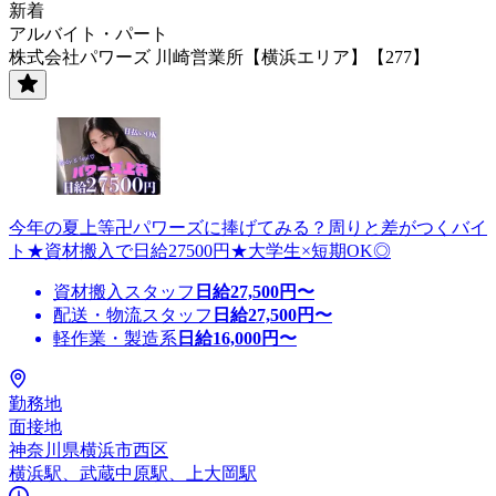
新着
アルバイト・パート
株式会社パワーズ 川崎営業所【横浜エリア】【277】
今年の夏上等卍パワーズに捧げてみる？周りと差がつくバイ
ト★資材搬入で日給27500円★大学生×短期OK◎
資材搬入スタッフ
日給
27,500
円〜
配送・物流スタッフ
日給
27,500
円〜
軽作業・製造系
日給
16,000
円〜
勤務地
面接地
神奈川県横浜市西区
横浜駅、武蔵中原駅、上大岡駅