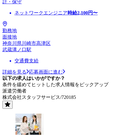
計・保守
ネットワークエンジニア
時給
2,100
円〜
勤務地
面接地
神奈川県川崎市高津区
武蔵溝ノ口駅
交通費支給
詳細を見る
応募画面に進む
以下の求人はいかがですか？
条件を緩めてヒットした求人情報をピックアップ
派遣労働者
株式会社スタッフサービス/720185