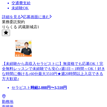
交通費支給
未経験OK
詳細を見る
応募画面に進む
業務委託契約
りらくる 武蔵新城店1
【未経験から高収入セラピストに】無資格でも応募OK！完
全無料レッスンで未経験でも安心♪週1日～1時間～OK！好き
な時間に働ける♪60分最大3510円★週20時間以上入店できる
方大歓迎♪
セラピスト
時給
2,088
円〜
3,510
円
勤務地
面接地