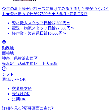
今年の夏上等卍パワーズに捧げてみる？周りと差がつくバイ
ト★資材搬入で日給27500円★大学生×短期OK◎
資材搬入スタッフ
日給
27,500
円〜
配送・物流スタッフ
日給
27,500
円〜
軽作業・製造系
日給
16,000
円〜
勤務地
面接地
神奈川県横浜市西区
横浜駅、武蔵中原駅、上大岡駅
シフト
週1日からOK
交通費支給
未経験OK
短期OK
詳細を見る
応募画面に進む