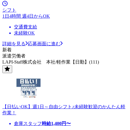
シフト
1日4時間 週4日からOK
交通費支給
未経験OK
詳細を見る
応募画面に進む
新着
派遣労働者
LAPI-Staff株式会社 本社/軽作業【日勤】(111)
【日払いOK】週1日～自由シフト♪未経験歓迎のかんたん軽
作業！
倉庫スタッフ
時給
1,400
円〜