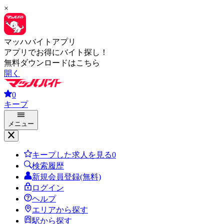
×
マッハバイトアプリ
アプリでお得にバイト探し！
無料ダウンロードはこちら
開く
0
キープ
メニュー
キープした求人を見る
0
検索履歴
新規会員登録(無料)
ログイン
ヘルプ
エリアから探す
駅から探す