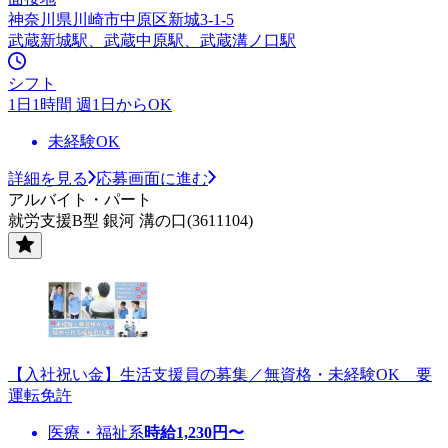
神奈川県川崎市中原区新城3-1-5
武蔵新城駅、武蔵中原駅、武蔵溝ノ口駅
シフト
1日1時間 週1日からOK
未経験OK
詳細を見る
応募画面に進む
アルバイト・パート
就労支援B型 銀河 溝の口(3611104)
【入社祝い金】生活支援員の募集／無資格・未経験OK 要
運転免許
医療・福祉系
時給
1,230
円〜