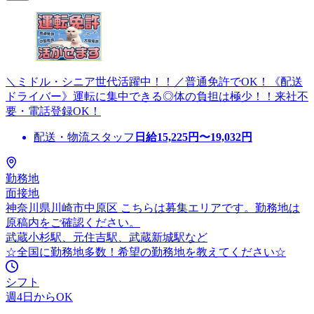
＼ミドル・シニア世代活躍中！！／普通免許でOK！《配送
ドライバー》運転に集中できる◎体の負担は極少！！来社不
要・電話登録OK！
配送・物流スタッフ
日給
15,225
円〜
19,032
円
勤務地
面接地
神奈川県川崎市中原区 こちらは募集エリアです。勤務地は
原稿内をご確認ください。
武蔵小杉駅、元住吉駅、武蔵新城駅など
☆全国に勤務地多数！希望の勤務地を教えてください☆
シフト
週4日からOK