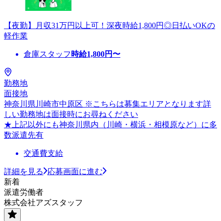
【夜勤】月収31万円以上可！深夜時給1,800円◎日払いOKの
軽作業
倉庫スタッフ
時給
1,800
円〜
勤務地
面接地
神奈川県川崎市中原区 ※こちらは募集エリアとなります詳
しい勤務地は面接時にお尋ねください
★上記以外にも神奈川県内（川崎・横浜・相模原など）に多
数派遣先有
交通費支給
詳細を見る
応募画面に進む
新着
派遣労働者
株式会社アズスタッフ