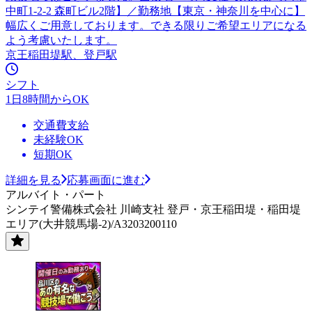
中町1-2-2 森町ビル2階】／勤務地【東京・神奈川を中心に】
幅広くご用意しております。できる限りご希望エリアになる
よう考慮いたします。
京王稲田堤駅、登戸駅
シフト
1日8時間からOK
交通費支給
未経験OK
短期OK
詳細を見る
応募画面に進む
アルバイト・パート
シンテイ警備株式会社 川崎支社 登戸・京王稲田堤・稲田堤
エリア(大井競馬場-2)/A3203200110