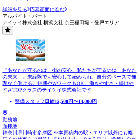
詳細を見る
応募画面に進む
アルバイト・パート
テイケイ株式会社 横浜支社 京王稲田堤・登戸エリア
『あなたが守るのは、街の安心。私たちが守るのは、あなた
の未来。』未経験でも安心して始められ、自分のペースで無
理なく働ける。短期やWワークもOK。働きやすさ・続けや
すさTOPクラスのテイケイ株式会社です
警備スタッフ
日給
12,500
円〜
14,000
円
勤務地
面接地
神奈川県川崎市多摩区 ※本原稿内の駅・エリア以外にも幅