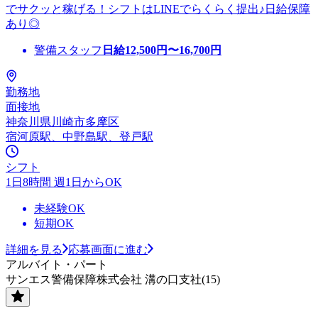
でサクッと稼げる！シフトはLINEでらくらく提出♪日給保障
あり◎
警備スタッフ
日給
12,500
円〜
16,700
円
勤務地
面接地
神奈川県川崎市多摩区
宿河原駅、中野島駅、登戸駅
シフト
1日8時間 週1日からOK
未経験OK
短期OK
詳細を見る
応募画面に進む
アルバイト・パート
サンエス警備保障株式会社 溝の口支社(15)