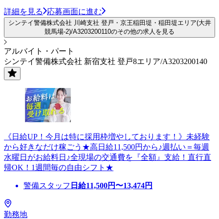
詳細を見る
応募画面に進む
シンテイ警備株式会社 川崎支社 登戸・京王稲田堤・稲田堤エリア(大井
競馬場-2)/A3203200110のその他の求人を見る
アルバイト・パート
シンテイ警備株式会社 新宿支社 登戸8エリア/A3203200140
《日給UP！今月は特に採用枠増やしております！》未経験
から好きなだけ稼ごう★高日給11,500円から♪週払い＝毎週
水曜日がお給料日♪全現場の交通費を『全額』支給！直行直
帰OK！1週間毎の自由シフト★
警備スタッフ
日給
11,500
円〜
13,474
円
勤務地