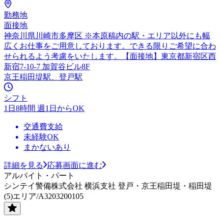
勤務地
面接地
神奈川県川崎市多摩区 ※本原稿内の駅・エリア以外にも幅
広くお仕事をご用意しております。できる限りご希望に合わ
せられるよう考慮をいたします。【面接地】東京都新宿区西
新宿7-10-7 加賀谷ビル8F
京王稲田堤駅、登戸駅
シフト
1日8時間 週1日からOK
交通費支給
未経験OK
まかないあり
詳細を見る
応募画面に進む
アルバイト・パート
シンテイ警備株式会社 横浜支社 登戸・京王稲田堤・稲田堤
(5)エリア/A3203200105