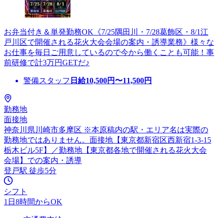
お弁当付き＆単発勤務OK《7/25隅田川・7/28葛飾区・8/1江
戸川区で開催される花火大会会場の案内・誘導業務》様々な
お仕事を毎日ご用意しているので今から働くことも可能！事
前研修で計3万円GETだ♪
警備スタッフ
日給
10,500
円〜
11,500
円
勤務地
面接地
神奈川県川崎市多摩区 ※本原稿内の駅・エリア名は実際の
勤務地ではありません。面接地【東京都新宿区西新宿1-3-15
栃木ビル5F】／勤務地【東京都各地で開催される花火大会
会場】での案内・誘導
登戸駅 徒歩5分
シフト
1日8時間からOK