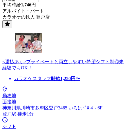
平均時給
1,746
円
アルバイト・パート
カラオケの鉄人 登戸店
<週払あり>プライベートと両立しやすい希望シフト制◎未
経験でもOK！
カラオケスタッフ
時給
1,250
円〜
勤務地
面接地
神奈川県川崎市多摩区登戸3465 いろはﾋﾞﾙ 4～6F
登戸駅 徒歩1分
シフト