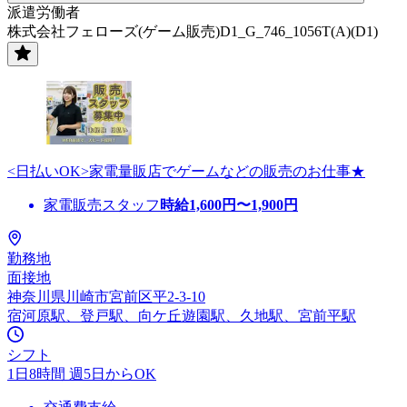
派遣労働者
株式会社フェローズ(ゲーム販売)D1_G_746_1056T(A)(D1)
<日払いOK>家電量販店でゲームなどの販売のお仕事★
家電販売スタッフ
時給
1,600
円〜
1,900
円
勤務地
面接地
神奈川県川崎市宮前区平2-3-10
宿河原駅、登戸駅、向ケ丘遊園駅、久地駅、宮前平駅
シフト
1日8時間 週5日からOK