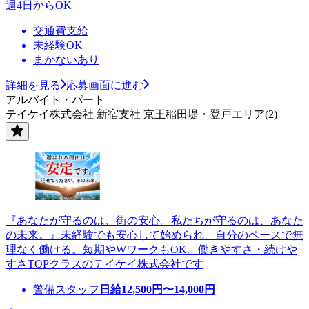
週4日からOK
交通費支給
未経験OK
まかないあり
詳細を見る
応募画面に進む
アルバイト・パート
テイケイ株式会社 新宿支社 京王稲田堤・登戸エリア(2)
『あなたが守るのは、街の安心。私たちが守るのは、あなた
の未来。』未経験でも安心して始められ、自分のペースで無
理なく働ける。短期やWワークもOK。働きやすさ・続けや
すさTOPクラスのテイケイ株式会社です
警備スタッフ
日給
12,500
円〜
14,000
円