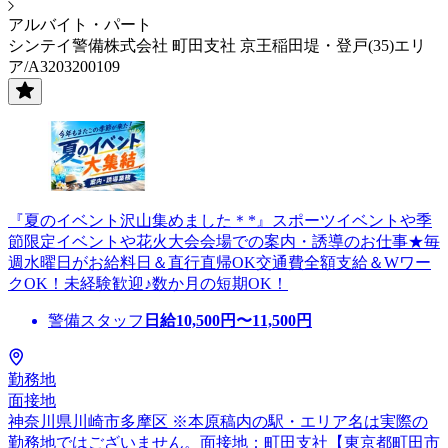
アルバイト・パート
シンテイ警備株式会社 町田支社 京王稲田堤・登戸(35)エリ
ア/A3203200109
『夏のイベント沢山集めました＊*』スポーツイベントや季
節限定イベントや花火大会会場での案内・誘導のお仕事★毎
週水曜日がお給料日＆直行直帰OK交通費全額支給＆Wワー
クOK！未経験歓迎♪数か月の短期OK！
警備スタッフ
日給
10,500
円〜
11,500
円
勤務地
面接地
神奈川県川崎市多摩区 ※本原稿内の駅・エリア名は実際の
勤務地ではございません。面接地：町田支社【東京都町田市