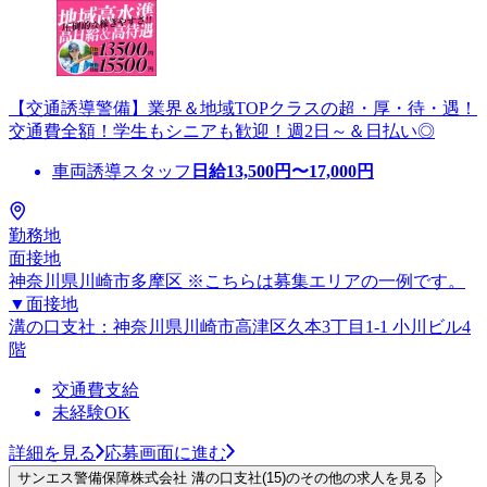
【交通誘導警備】業界＆地域TOPクラスの超・厚・待・遇！
交通費全額！学生もシニアも歓迎！週2日～＆日払い◎
車両誘導スタッフ
日給
13,500
円〜
17,000
円
勤務地
面接地
神奈川県川崎市多摩区 ※こちらは募集エリアの一例です。
▼面接地
溝の口支社：神奈川県川崎市高津区久本3丁目1-1 小川ビル4
階
交通費支給
未経験OK
詳細を見る
応募画面に進む
サンエス警備保障株式会社 溝の口支社(15)のその他の求人を見る