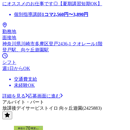
にオススメのお仕事です◎【夏期講習短期OK】
個別指導講師
1コマ
2,560
円〜
3,890
円
勤務地
面接地
神奈川県川崎市多摩区登戸2436-1 クオレール1階
登戸駅、向ケ丘遊園駅
シフト
週1日からOK
交通費支給
未経験OK
詳細を見る
応募画面に進む
アルバイト・パート
放課後デイサービストイロ 向ヶ丘遊園(2425883)