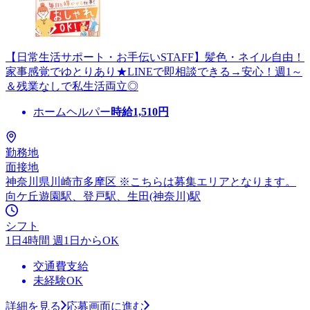
【日常生活サポート・お手伝いSTAFF】髪色・ネイル自由！
家事感覚でゆとりあり★LINEで即相談できる→安心！週1～
＆残業なしで私生活両立◎
ホームヘルパー
時給
1,510
円
勤務地
面接地
神奈川県川崎市多摩区 ※こちらは募集エリアとなります。
向ケ丘遊園駅、登戸駅、生田(神奈川)駅
シフト
1日4時間 週1日からOK
交通費支給
未経験OK
詳細を見る
応募画面に進む