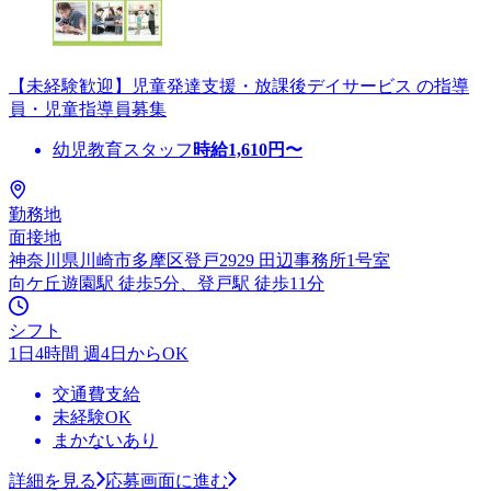
【未経験歓迎】児童発達支援・放課後デイサービス の指導
員・児童指導員募集
幼児教育スタッフ
時給
1,610
円〜
勤務地
面接地
神奈川県川崎市多摩区登戸2929 田辺事務所1号室
向ケ丘遊園駅 徒歩5分、登戸駅 徒歩11分
シフト
1日4時間 週4日からOK
交通費支給
未経験OK
まかないあり
詳細を見る
応募画面に進む