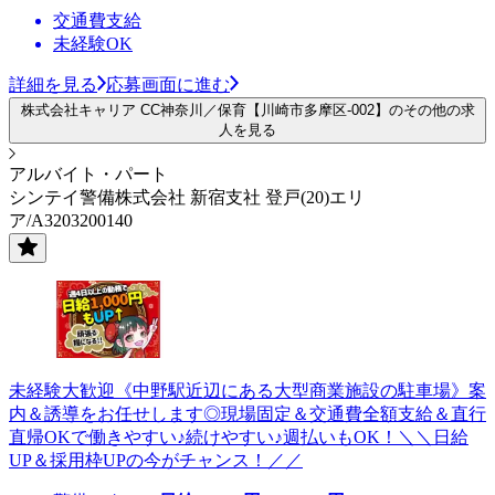
交通費支給
未経験OK
詳細を見る
応募画面に進む
株式会社キャリア CC神奈川／保育【川崎市多摩区-002】のその他の求
人を見る
アルバイト・パート
シンテイ警備株式会社 新宿支社 登戸(20)エリ
ア/A3203200140
未経験大歓迎《中野駅近辺にある大型商業施設の駐車場》案
内＆誘導をお任せします◎現場固定＆交通費全額支給＆直行
直帰OKで働きやすい♪続けやすい♪週払いもOK！＼＼日給
UP＆採用枠UPの今がチャンス！／／