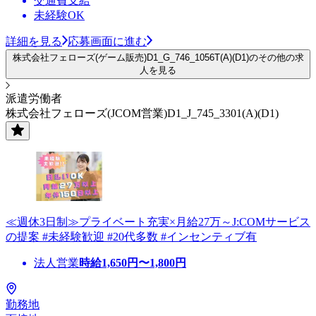
交通費支給
未経験OK
詳細を見る
応募画面に進む
株式会社フェローズ(ゲーム販売)D1_G_746_1056T(A)(D1)のその他の求
人を見る
派遣労働者
株式会社フェローズ(JCOM営業)D1_J_745_3301(A)(D1)
≪週休3日制≫プライベート充実×月給27万～J:COMサービス
の提案 #未経験歓迎 #20代多数 #インセンティブ有
法人営業
時給
1,650
円〜
1,800
円
勤務地