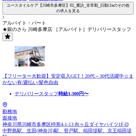
ユースタイルケア【川崎市多摩区】01_重訪_非常勤_日勤/Jaのその他
の求人を見る
アルバイト・パート
★銀のさら 川崎多摩店 ［アルバイト］デリバリースタッフ
【フリーター大歓迎】安定収入GET！20代～30代活躍中☆ま
かない有/週払い/髪色自由
デリバリースタッフ
時給
1,300
円〜
勤務地
面接地
神奈川県川崎市多摩区枡形4-1-13 向ヶ丘ダイヤハイツ1F-D
中野島駅、生田(神奈川)駅、登戸駅、稲田堤駅、京王稲田堤