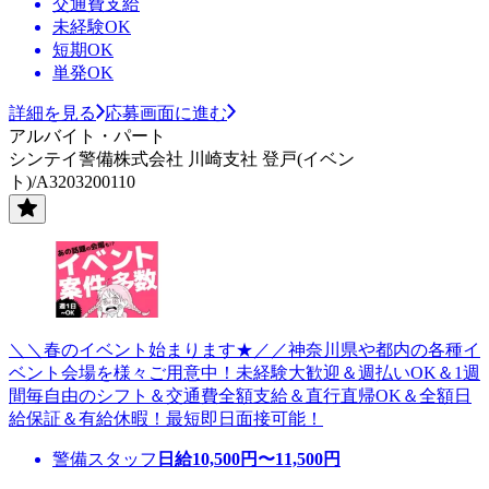
交通費支給
未経験OK
短期OK
単発OK
詳細を見る
応募画面に進む
アルバイト・パート
シンテイ警備株式会社 川崎支社 登戸(イベン
ト)/A3203200110
＼＼春のイベント始まります★／／神奈川県や都内の各種イ
ベント会場を様々ご用意中！未経験大歓迎＆週払いOK＆1週
間毎自由のシフト＆交通費全額支給＆直行直帰OK＆全額日
給保証＆有給休暇！最短即日面接可能！
警備スタッフ
日給
10,500
円〜
11,500
円