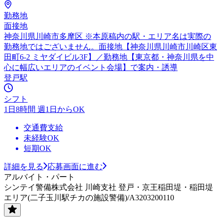
勤務地
面接地
神奈川県川崎市多摩区 ※本原稿内の駅・エリア名は実際の
勤務地ではございません。面接地【神奈川県川崎市川崎区東
田町6-2 ミヤダイビル3F】／勤務地【東京都・神奈川県を中
心に幅広いエリアのイベント会場】で案内・誘導
登戸駅
シフト
1日8時間 週1日からOK
交通費支給
未経験OK
短期OK
詳細を見る
応募画面に進む
アルバイト・パート
シンテイ警備株式会社 川崎支社 登戸・京王稲田堤・稲田堤
エリア(二子玉川駅チカの施設警備)/A3203200110