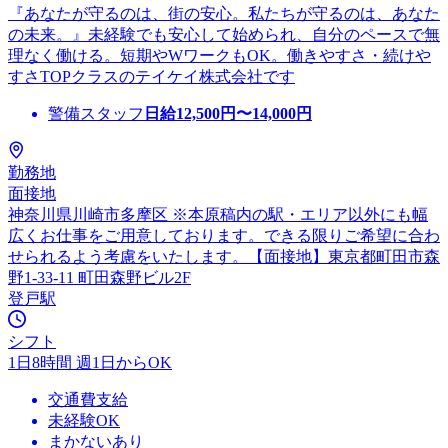
『あなたが守るのは、街の安心。私たちが守るのは、あなた
の未来。』未経験でも安心して始められ、自分のペースで無
理なく働ける。短期やWワークもOK。働きやすさ・続けや
すさTOPクラスのテイケイ株式会社です
警備スタッフ
日給
12,500
円〜
14,000
円
勤務地
面接地
神奈川県川崎市多摩区 ※本原稿内の駅・エリア以外にも幅
広くお仕事をご用意しております。できる限りご希望に合わ
せられるよう考慮をいたします。【面接地】東京都町田市森
野1-33-11 町田森野ビル2F
登戸駅
シフト
1日8時間 週1日からOK
交通費支給
未経験OK
まかないあり