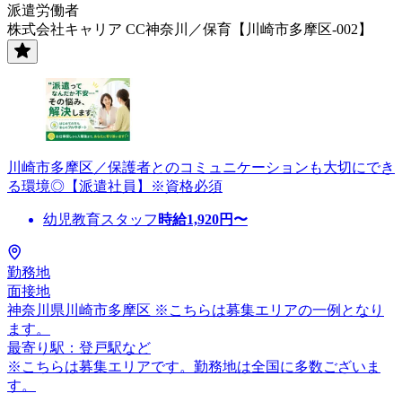
派遣労働者
株式会社キャリア CC神奈川／保育【川崎市多摩区-002】
川崎市多摩区／保護者とのコミュニケーションも大切にでき
る環境◎【派遣社員】※資格必須
幼児教育スタッフ
時給
1,920
円〜
勤務地
面接地
神奈川県川崎市多摩区 ※こちらは募集エリアの一例となり
ます。
最寄り駅：登戸駅など
※こちらは募集エリアです。勤務地は全国に多数ございま
す。