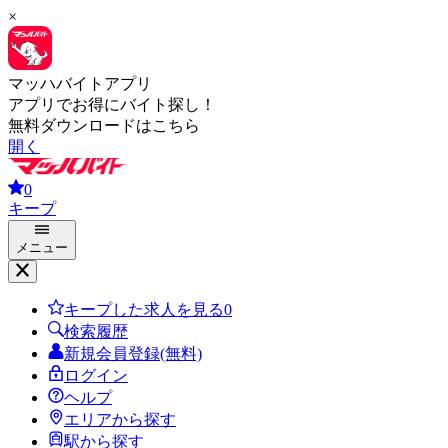
×
マッハバイトアプリ
アプリでお得にバイト探し！
無料ダウンロードはこちら
開く
0
キープ
メニュー
キープした求人を見る
0
検索履歴
新規会員登録(無料)
ログイン
ヘルプ
エリアから探す
駅から探す