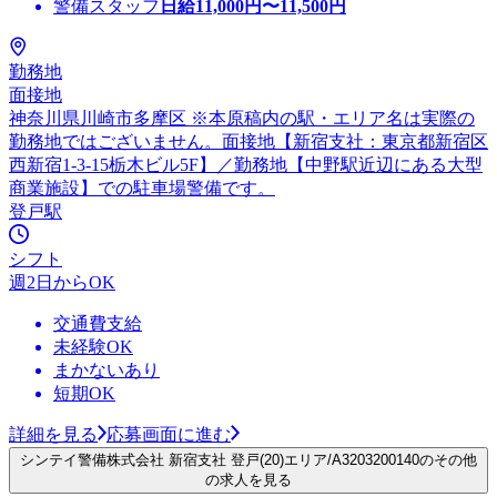
警備スタッフ
日給
11,000
円〜
11,500
円
勤務地
面接地
神奈川県川崎市多摩区 ※本原稿内の駅・エリア名は実際の
勤務地ではございません。面接地【新宿支社：東京都新宿区
西新宿1-3-15栃木ビル5F】／勤務地【中野駅近辺にある大型
商業施設】での駐車場警備です。
登戸駅
シフト
週2日からOK
交通費支給
未経験OK
まかないあり
短期OK
詳細を見る
応募画面に進む
シンテイ警備株式会社 新宿支社 登戸(20)エリア/A3203200140のその他
の求人を見る