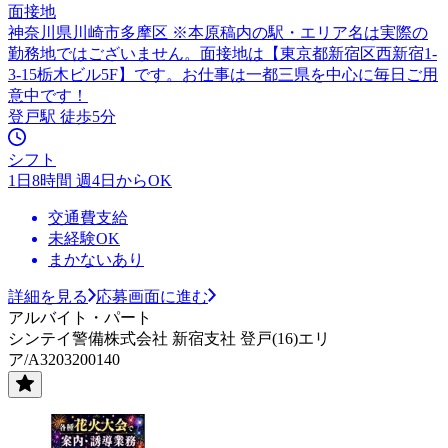
面接地
神奈川県川崎市多摩区 ※本原稿内の駅・エリア名は実際の
勤務地ではございません。面接地は【東京都新宿区西新宿1-
3-15栃木ビル5F】です。お仕事は一都三県を中心に毎日ご用
意中です！
登戸駅 徒歩5分
シフト
1日8時間 週4日からOK
交通費支給
未経験OK
まかないあり
詳細を見る
応募画面に進む
アルバイト・パート
シンテイ警備株式会社 新宿支社 登戸(16)エリ
ア/A3203200140