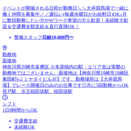
イベントが開催される日程が勤務日＼＼大井競馬場で一緒に
働く仲間を募集中／／週払い(毎週水曜日がお給料日)OK♪月
に数回勤務したい方やWワーク希望の方も歓迎！未経験大歓
迎＆交通費全額支給＆直行直帰OK！
警備スタッフ
日給
10,800
円〜
勤務地
面接地
神奈川県川崎市多摩区 ※本原稿内の駅・エリア名は実際の
勤務地ではございません。面接地は【神奈川県川崎市川崎区
東田町6-2 ミヤダイビル3F】です。勤務場所は【大井競馬
場】でレース開催日のみのお仕事です◎月に5回勤務からOK
登戸駅、京王稲田堤駅、稲田堤駅
シフト
1日8時間からOK
交通費支給
未経験OK