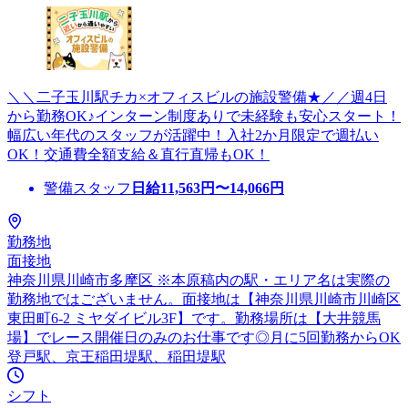
＼＼二子玉川駅チカ×オフィスビルの施設警備★／／週4日
から勤務OK♪インターン制度ありで未経験も安心スタート！
幅広い年代のスタッフが活躍中！入社2か月限定で週払い
OK！交通費全額支給＆直行直帰もOK！
警備スタッフ
日給
11,563
円〜
14,066
円
勤務地
面接地
神奈川県川崎市多摩区 ※本原稿内の駅・エリア名は実際の
勤務地ではございません。面接地は【神奈川県川崎市川崎区
東田町6-2 ミヤダイビル3F】です。勤務場所は【大井競馬
場】でレース開催日のみのお仕事です◎月に5回勤務からOK
登戸駅、京王稲田堤駅、稲田堤駅
シフト