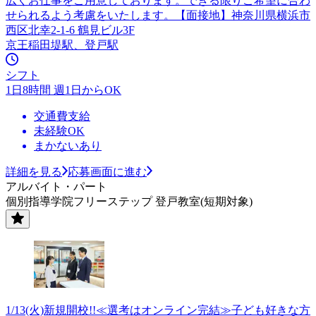
広くお仕事をご用意しております。できる限りご希望に合わ
せられるよう考慮をいたします。【面接地】神奈川県横浜市
西区北幸2-1-6 鶴見ビル3F
京王稲田堤駅、登戸駅
シフト
1日8時間 週1日からOK
交通費支給
未経験OK
まかないあり
詳細を見る
応募画面に進む
アルバイト・パート
個別指導学院フリーステップ 登戸教室(短期対象)
1/13(火)新規開校!!≪選考はオンライン完結≫子ども好きな方