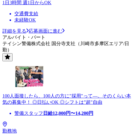
1日3時間 週1日からOK
交通費支給
未経験OK
詳細を見る
応募画面に進む
アルバイト・パート
テイシン警備株式会社 国分寺支社（川崎市多摩区エリア/日
勤）
100人面接したら、100人の方に"採用"って―。そのくらい本
気の募集中！ ◎日払いOK ◎シフトは”超"自由
警備スタッフ
日給
12,000
円〜
14,200
円
勤務地