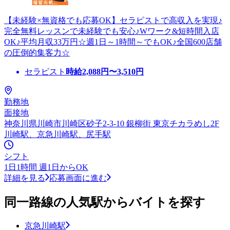
【未経験×無資格でも応募OK】セラピストで高収入を実現♪
完全無料レッスンで未経験でも安心♪Wワーク&短時間入店
OK♪平均月収33万円☆週1日～1時間～でもOK♪全国600店舗
の圧倒的集客力☆
セラピスト
時給
2,088
円〜
3,510
円
勤務地
面接地
神奈川県川崎市川崎区砂子2-3-10 銀柳街 東京チカラめし2F
川崎駅、京急川崎駅、尻手駅
シフト
1日1時間 週1日からOK
詳細を見る
応募画面に進む
同一路線の人気駅からバイトを探す
京急川崎駅