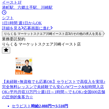
イースト1F
港町駅、六郷土手駅、川崎駅
シフト
1日1時間 週1日からOK
詳細を見る
応募画面に進む
りらくる マーケットスクエア川崎イースト店3のその他の求人を見る
業務委託契約
りらくる マーケットスクエア川崎イースト店
【未経験×無資格でも応募OK】セラピストで高収入を実現♪
完全無料レッスンで未経験でも安心♪Wワーク&短時間入店
OK♪平均月収33万円☆週1日～1時間～でもOK♪全国600店舗
の圧倒的集客力☆
セラピスト
時給
2,088
円〜
3,510
円