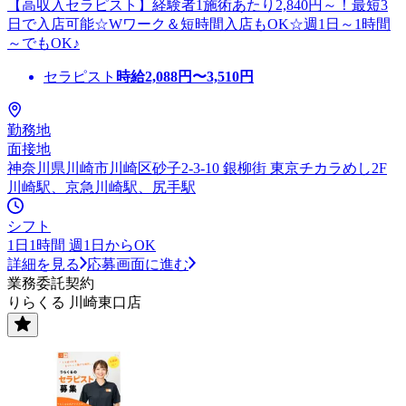
【高収入セラピスト】経験者1施術あたり2,840円～！最短3
日で入店可能☆Wワーク＆短時間入店もOK☆週1日～1時間
～でもOK♪
セラピスト
時給
2,088
円〜
3,510
円
勤務地
面接地
神奈川県川崎市川崎区砂子2-3-10 銀柳街 東京チカラめし2F
川崎駅、京急川崎駅、尻手駅
シフト
1日1時間 週1日からOK
詳細を見る
応募画面に進む
業務委託契約
りらくる 川崎東口店