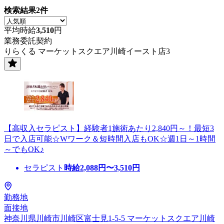
検索結果
2
件
平均時給
3,510
円
業務委託契約
りらくる マーケットスクエア川崎イースト店3
【高収入セラピスト】経験者1施術あたり2,840円～！最短3
日で入店可能☆Wワーク＆短時間入店もOK☆週1日～1時間
～でもOK♪
セラピスト
時給
2,088
円〜
3,510
円
勤務地
面接地
神奈川県川崎市川崎区富士見1-5-5 マーケットスクエア川崎