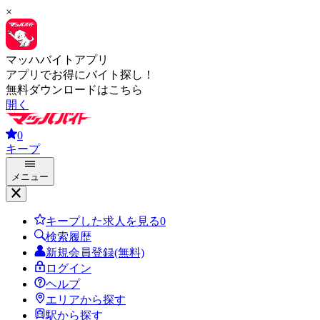
×
マッハバイトアプリ
アプリでお得にバイト探し！
無料ダウンロードはこちら
開く
0
キープ
メニュー
キープした求人を見る
0
検索履歴
新規会員登録(無料)
ログイン
ヘルプ
エリアから探す
駅から探す