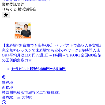
業務委託契約
りらくる 横浜瀬谷店
【未経験×無資格でも応募OK】セラピストで高収入を実現♪
完全無料レッスンで未経験でも安心♪Wワーク&短時間入店
OK♪平均月収33万円☆週1日～1時間～でもOK♪全国600店舗
の圧倒的集客力☆
セラピスト
時給
2,088
円〜
3,510
円
勤務地
面接地
神奈川県横浜市瀬谷区二ツ橋町381
瀬谷駅、三ツ境駅