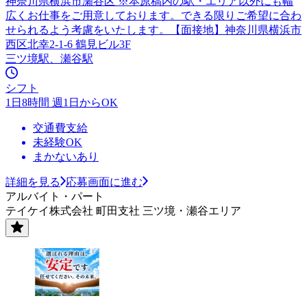
神奈川県横浜市瀬谷区 ※本原稿内の駅・エリア以外にも幅
広くお仕事をご用意しております。できる限りご希望に合わ
せられるよう考慮をいたします。【面接地】神奈川県横浜市
西区北幸2-1-6 鶴見ビル3F
三ツ境駅、瀬谷駅
シフト
1日8時間 週1日からOK
交通費支給
未経験OK
まかないあり
詳細を見る
応募画面に進む
アルバイト・パート
テイケイ株式会社 町田支社 三ツ境・瀬谷エリア