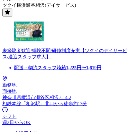
ツクイ横浜瀬谷相沢(デイサービス)
未経験者歓迎/経験不問/研修制度充実【ツクイのデイサービ
ス/送迎スタッフ求人】
配送・物流スタッフ
時給
1,225
円〜
1,619
円
勤務地
面接地
神奈川県横浜市瀬谷区相沢7-14-2
相鉄本線「相沢駅」北口から徒歩約13分
シフト
週2日からOK