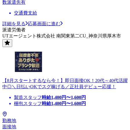
数派遣先有
交通費支給
詳細を見る
応募画面に進む
派遣労働者
UTエージェント株式会社 南関東第二CU_神奈川県厚木市
【8月スタートするなら今！】即日面接OK！20代～40代活躍
中◎＼日払いOKでスグ稼げる／正社員デビュー応援！
製造スタッフ
時給
1,400
円〜
1,600
円
梱包スタッフ
時給
1,400
円〜
1,600
円
勤務地
面接地