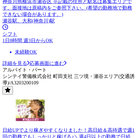
神奈川県横浜市瀬谷区 ※記載の住所と駅名は募集エリアで
す。面接地は原稿内をご参照下さい。(希望の勤務地で勤務
できない場合があります。)
瀬谷駅、大和(神奈川)駅
シフト
1日8時間 週3日からOK
未経験OK
詳細を見る
応募画面に進む
アルバイト・パート
シンテイ警備株式会社 町田支社 三ツ境・瀬谷エリア(交通誘
導)/A3203200109
日給UPでより稼ぎやすくなりました！高日給＆高待遇で週1
回の勤務でもしっかりと稼げる♪＼週4日以上の勤務で日給