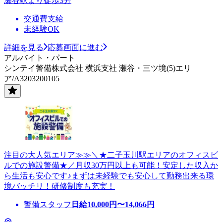
瀬谷駅より徒歩3分
交通費支給
未経験OK
詳細を見る
応募画面に進む
アルバイト・パート
シンテイ警備株式会社 横浜支社 瀬谷・三ツ境(5)エリ
ア/A3203200105
注目の大人気エリア≫≫＼★二子玉川駅エリアのオフィスビ
ルでの施設警備★／月収30万円以上も可能！安定した収入か
ら生活も安心です♪まずは未経験でも安心して勤務出来る環
境バッチリ！研修制度も充実！
警備スタッフ
日給
10,000
円〜
14,066
円