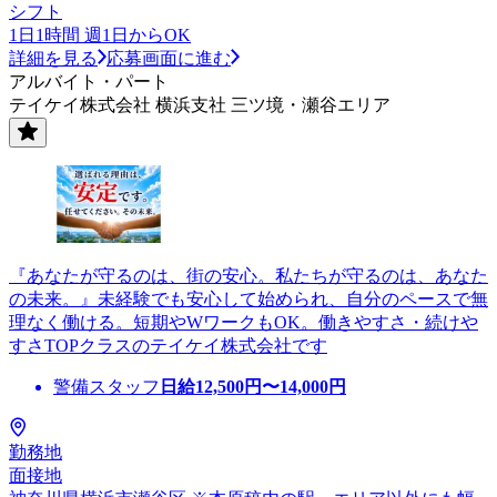
シフト
1日1時間 週1日からOK
詳細を見る
応募画面に進む
アルバイト・パート
テイケイ株式会社 横浜支社 三ツ境・瀬谷エリア
『あなたが守るのは、街の安心。私たちが守るのは、あなた
の未来。』未経験でも安心して始められ、自分のペースで無
理なく働ける。短期やWワークもOK。働きやすさ・続けや
すさTOPクラスのテイケイ株式会社です
警備スタッフ
日給
12,500
円〜
14,000
円
勤務地
面接地