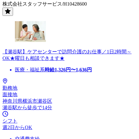
株式会社スタッフサービス/H10428600
【瀬谷駅】ケアセンターで訪問介護のお仕事／1日2時間～
OK★曜日も相談できます★
医療・福祉系
時給
1,326
円〜
1,636
円
勤務地
面接地
神奈川県横浜市瀬谷区
瀬谷駅から徒歩で14分
シフト
週2日からOK
交通費支給