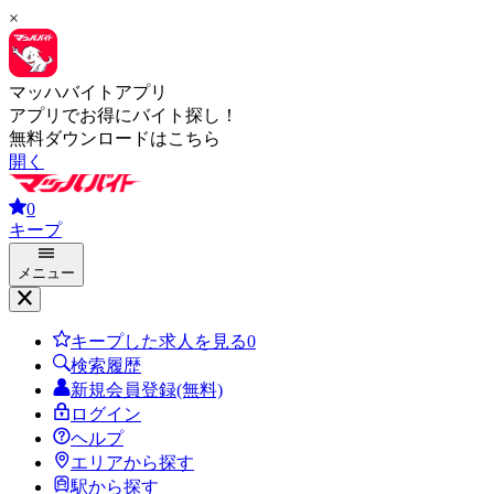
×
マッハバイトアプリ
アプリでお得にバイト探し！
無料ダウンロードはこちら
開く
0
キープ
メニュー
キープした求人を見る
0
検索履歴
新規会員登録(無料)
ログイン
ヘルプ
エリアから探す
駅から探す