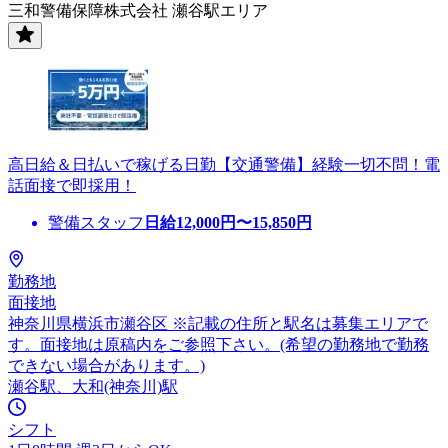
三和警備保障株式会社 瀬谷駅エリア
高日給＆日払いで稼げる日勤【交通警備】経験一切不問！電
話面接で即採用！
警備スタッフ
日給
12,000
円〜
15,850
円
勤務地
面接地
神奈川県横浜市瀬谷区 ※記載の住所と駅名は募集エリアで
す。面接地は原稿内をご参照下さい。(希望の勤務地で勤務
できない場合があります。)
瀬谷駅、大和(神奈川)駅
シフト