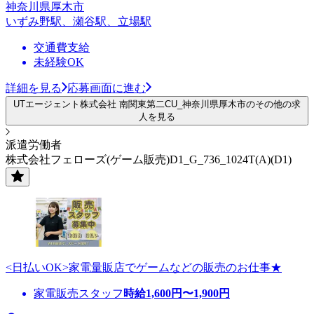
神奈川県厚木市
いずみ野駅、瀬谷駅、立場駅
交通費支給
未経験OK
詳細を見る
応募画面に進む
UTエージェント株式会社 南関東第二CU_神奈川県厚木市のその他の求
人を見る
派遣労働者
株式会社フェローズ(ゲーム販売)D1_G_736_1024T(A)(D1)
<日払いOK>家電量販店でゲームなどの販売のお仕事★
家電販売スタッフ
時給
1,600
円〜
1,900
円