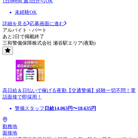
1日8時間 週3日からOK
未経験OK
詳細を見る
応募画面に進む
アルバイト・パート
あと2日で掲載終了
三和警備保障株式会社 瀬谷駅エリア(夜勤)
高日給＆日払いで稼げる夜勤【交通警備】経験一切不問！電
話面接で即採用！
警備スタッフ
日給
14,063
円〜
18,635
円
勤務地
面接地