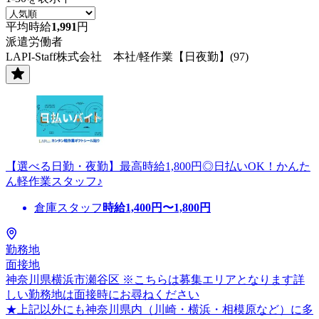
平均時給
1,991
円
派遣労働者
LAPI-Staff株式会社 本社/軽作業【日夜勤】(97)
【選べる日勤・夜勤】最高時給1,800円◎日払いOK！かんた
ん軽作業スタッフ♪
倉庫スタッフ
時給
1,400
円〜
1,800
円
勤務地
面接地
神奈川県横浜市瀬谷区 ※こちらは募集エリアとなります詳
しい勤務地は面接時にお尋ねください
★上記以外にも神奈川県内（川崎・横浜・相模原など）に多