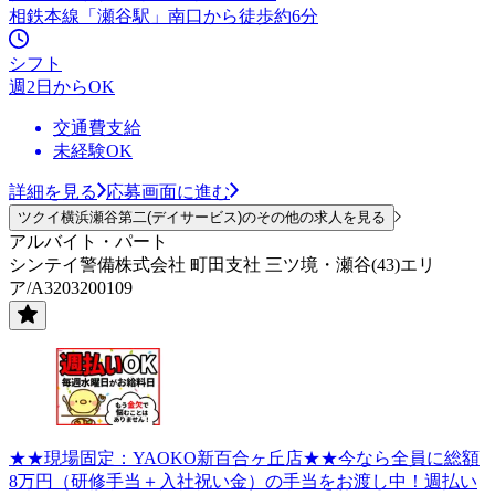
相鉄本線「瀬谷駅」南口から徒歩約6分
シフト
週2日からOK
交通費支給
未経験OK
詳細を見る
応募画面に進む
ツクイ横浜瀬谷第二(デイサービス)のその他の求人を見る
アルバイト・パート
シンテイ警備株式会社 町田支社 三ツ境・瀬谷(43)エリ
ア/A3203200109
★★現場固定：YAOKO新百合ヶ丘店★★今なら全員に総額
8万円（研修手当＋入社祝い金）の手当をお渡し中！週払い