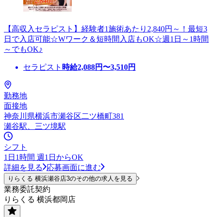
【高収入セラピスト】経験者1施術あたり2,840円～！最短3
日で入店可能☆Wワーク＆短時間入店もOK☆週1日～1時間
～でもOK♪
セラピスト
時給
2,088
円〜
3,510
円
勤務地
面接地
神奈川県横浜市瀬谷区二ツ橋町381
瀬谷駅、三ツ境駅
シフト
1日1時間 週1日からOK
詳細を見る
応募画面に進む
りらくる 横浜瀬谷店3のその他の求人を見る
業務委託契約
りらくる 横浜都岡店