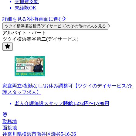
交通費支給
未経験OK
詳細を見る
応募画面に進む
ツクイ横浜瀬谷相沢(デイサービス)のその他の求人を見る
アルバイト・パート
ツクイ横浜瀬谷第二(デイサービス)
家庭両立/夜勤なし/お休み調整可【ツクイのデイサービス/介
護スタッフ求人】
老人介護施設スタッフ
時給
1,272
円〜
1,799
円
勤務地
面接地
神奈川県横浜市瀬谷区瀬谷5-16-36