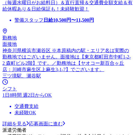
（毎週水曜日がお給料日）＆直行直帰＆交通費全額支給＆有
給休暇あり＆日給保証も！未経験歓迎！
警備スタッフ
日給
10,500
円〜
11,500
円
勤務地
面接地
神奈川県横浜市瀬谷区 ※本原稿内の駅・エリア名は実際の
勤務地ではございません。面接地は【東京都町田市中町1-2-
2 森町ビル2階】です。／勤務地は【ヤオコー新百合ヶ丘
店：川崎市麻生区上麻生3-1-7】でございます。
三ツ境駅、瀬谷駅
シフト
1日8時間 週2日からOK
交通費支給
未経験OK
詳細を見る
応募画面に進む
派遣労働者