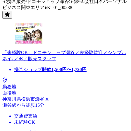
≪携帯販売/ドコモショップ瀬谷≫(株式会社日本パーソナル
ビジネス関東エリア)/KT01_00238
「未経験OK」ドコモショップ瀬谷／未経験歓迎／シンプル
ネイルOK／販売スタッフ
携帯ショップ
時給
1,500
円〜
1,720
円
勤務地
面接地
神奈川県横浜市瀬谷区
瀬谷駅から徒歩15分
交通費支給
未経験OK