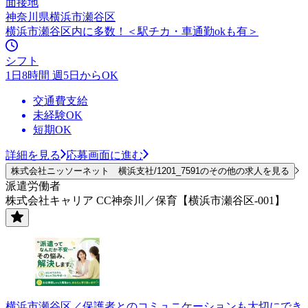
面接地
神奈川県横浜市瀬谷区
横浜市瀬谷区内に多数！＜駅チカ・車通勤okも有＞
シフト
1日8時間 週5日からOK
交通費支給
未経験OK
短期OK
詳細を見る
応募画面に進む
株式会社ニッソーネット 横浜支社/1201_7591のその他の求人を見る
派遣労働者
株式会社キャリア CC神奈川／保育【横浜市瀬谷区-001】
横浜市瀬谷区／保護者とのコミュニケーションも大切にでき