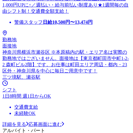
1,000円UPに↑／週払い・給与前払い制度あり★1週間毎の自
由シフト制！交通費全額支給！
警備スタッフ
日給
10,500
円〜
13,474
円
勤務地
面接地
神奈川県横浜市瀬谷区 ※本原稿内の駅・エリア名は実際の
勤務地ではございません。面接地は【東京都町田市中町1-2-
2 森町ビル2階】です。お仕事は町田エリア周辺・都内・23
区外・神奈川県を中心に毎日ご用意中です！
三ツ境駅、瀬谷駅
シフト
1日8時間 週1日からOK
交通費支給
未経験OK
詳細を見る
応募画面に進む
アルバイト・パート