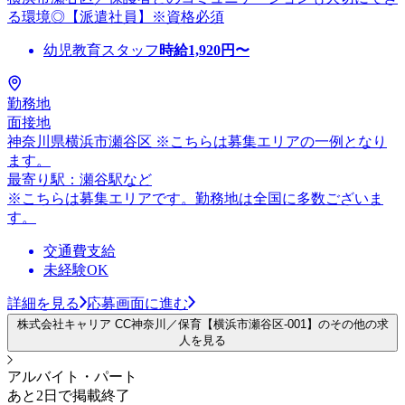
る環境◎【派遣社員】※資格必須
幼児教育スタッフ
時給
1,920
円〜
勤務地
面接地
神奈川県横浜市瀬谷区 ※こちらは募集エリアの一例となり
ます。
最寄り駅：瀬谷駅など
※こちらは募集エリアです。勤務地は全国に多数ございま
す。
交通費支給
未経験OK
詳細を見る
応募画面に進む
株式会社キャリア CC神奈川／保育【横浜市瀬谷区-001】のその他の求
人を見る
アルバイト・パート
あと2日で掲載終了