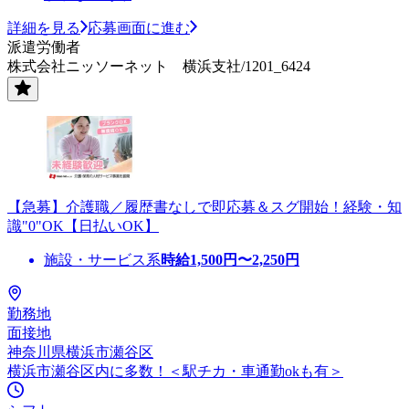
詳細を見る
応募画面に進む
派遣労働者
株式会社ニッソーネット 横浜支社/1201_6424
【急募】介護職／履歴書なしで即応募＆スグ開始！経験・知
識"0"OK【日払いOK】
施設・サービス系
時給
1,500
円〜
2,250
円
勤務地
面接地
神奈川県横浜市瀬谷区
横浜市瀬谷区内に多数！＜駅チカ・車通勤okも有＞