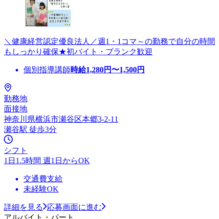
＼健康経営認定優良法人／週1・1コマ～の勤務で自分の時間
もしっかり確保★初バイト・ブランク歓迎
個別指導講師
時給
1,280
円〜
1,500
円
勤務地
面接地
神奈川県横浜市瀬谷区本郷3-2-11
瀬谷駅 徒歩3分
シフト
1日1.5時間 週1日からOK
交通費支給
未経験OK
詳細を見る
応募画面に進む
アルバイト・パート