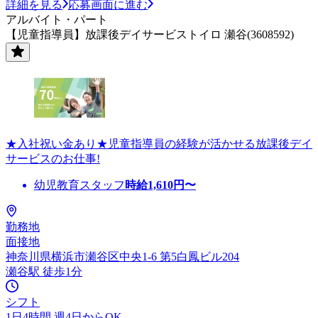
詳細を見る
応募画面に進む
アルバイト・パート
【児童指導員】放課後デイサービストイロ 瀬谷(3608592)
★入社祝い金あり★児童指導員の経験が活かせる放課後デイ
サービスのお仕事!
幼児教育スタッフ
時給
1,610
円〜
勤務地
面接地
神奈川県横浜市瀬谷区中央1-6 第5白鳳ビル204
瀬谷駅 徒歩1分
シフト
1日4時間 週4日からOK