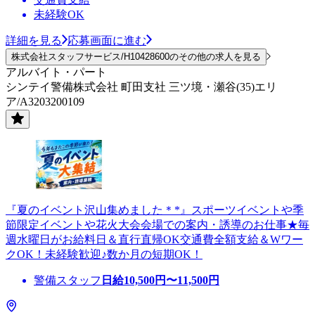
未経験OK
詳細を見る
応募画面に進む
株式会社スタッフサービス/H10428600のその他の求人を見る
アルバイト・パート
シンテイ警備株式会社 町田支社 三ツ境・瀬谷(35)エリ
ア/A3203200109
『夏のイベント沢山集めました＊*』スポーツイベントや季
節限定イベントや花火大会会場での案内・誘導のお仕事★毎
週水曜日がお給料日＆直行直帰OK交通費全額支給＆Wワー
クOK！未経験歓迎♪数か月の短期OK！
警備スタッフ
日給
10,500
円〜
11,500
円