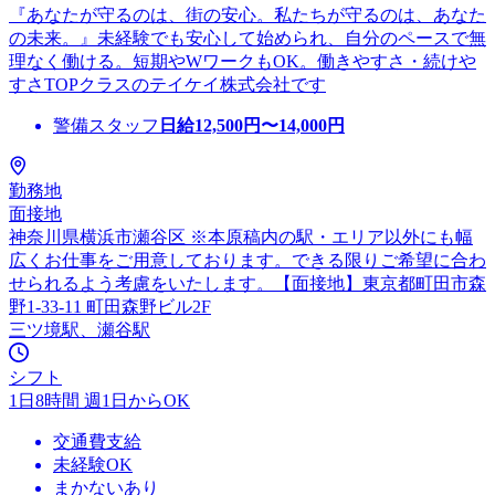
『あなたが守るのは、街の安心。私たちが守るのは、あなた
の未来。』未経験でも安心して始められ、自分のペースで無
理なく働ける。短期やWワークもOK。働きやすさ・続けや
すさTOPクラスのテイケイ株式会社です
警備スタッフ
日給
12,500
円〜
14,000
円
勤務地
面接地
神奈川県横浜市瀬谷区 ※本原稿内の駅・エリア以外にも幅
広くお仕事をご用意しております。できる限りご希望に合わ
せられるよう考慮をいたします。【面接地】東京都町田市森
野1-33-11 町田森野ビル2F
三ツ境駅、瀬谷駅
シフト
1日8時間 週1日からOK
交通費支給
未経験OK
まかないあり