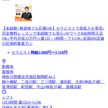
【未経験×無資格でも応募OK】セラピストで高収入を実現♪
完全無料レッスンで未経験でも安心♪Wワーク&短時間入店
OK♪平均月収33万円☆週1日～1時間～でもOK♪全国600店舗
の圧倒的集客力☆
セラピスト
時給
2,088
円〜
3,510
円
勤務地
面接地
神奈川県横浜市旭区都岡町44-3
鶴ケ峰駅、二俣川駅、三ツ境駅、瀬谷駅、大和(神奈川)駅、
長津田駅、町田駅、中山(神奈川)駅、新横浜駅
シフト
1日1時間 週1日からOK
詳細を見る
応募画面に進む