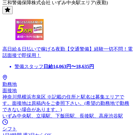
三和警備保障株式会社 いずみ中央駅エリア(夜勤)
高日給＆日払いで稼げる夜勤【交通警備】経験一切不問！電
話面接で即採用！
警備スタッフ
日給
14,063
円〜
18,635
円
勤務地
面接地
神奈川県横浜市泉区 ※記載の住所と駅名は募集エリアで
す。面接地は原稿内をご参照下さい。(希望の勤務地で勤務
できない場合があります。)
いずみ中央駅、立場駅、下飯田駅、長後駅、高座渋谷駅
シフト