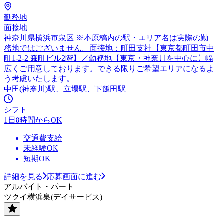
勤務地
面接地
神奈川県横浜市泉区 ※本原稿内の駅・エリア名は実際の勤
務地ではございません。面接地：町田支社【東京都町田市中
町1-2-2 森町ビル2階】／勤務地【東京・神奈川を中心に】幅
広くご用意しております。できる限りご希望エリアになるよ
う考慮いたします。
中田(神奈川)駅、立場駅、下飯田駅
シフト
1日8時間からOK
交通費支給
未経験OK
短期OK
詳細を見る
応募画面に進む
アルバイト・パート
ツクイ横浜泉(デイサービス)