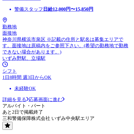
警備スタッフ
日給
12,000
円〜
15,850
円
勤務地
面接地
神奈川県横浜市泉区 ※記載の住所と駅名は募集エリアで
す。面接地は原稿内をご参照下さい。(希望の勤務地で勤務
できない場合があります。)
いずみ野駅、立場駅
シフト
1日8時間 週3日からOK
未経験OK
詳細を見る
応募画面に進む
アルバイト・パート
あと2日で掲載終了
三和警備保障株式会社 いずみ中央駅エリア