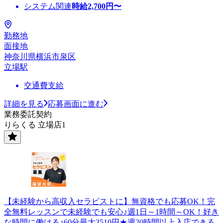
システム関連
時給
2,700
円〜
勤務地
面接地
神奈川県横浜市泉区
立場駅
交通費支給
詳細を見る
応募画面に進む
業務委託契約
りらくる 立場店1
【未経験から高収入セラピストに】無資格でも応募OK！完
全無料レッスンで未経験でも安心♪週1日～1時間～OK！好き
な時間に働ける♪60分最大3510円★週20時間以上入店できる