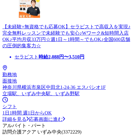
【未経験×無資格でも応募OK】セラピストで高収入を実現♪
完全無料レッスンで未経験でも安心♪Wワーク&短時間入店
OK♪平均月収33万円☆週1日～1時間～でもOK♪全国600店舗
の圧倒的集客力☆
セラピスト
時給
2,088
円〜
3,510
円
勤務地
面接地
神奈川県横浜市泉区中田北1-24-36 エスパシオ1F
立場駅、いずみ中央駅、いずみ野駅
シフト
1日1時間 週1日からOK
詳細を見る
応募画面に進む
アルバイト・パート
訪問介護アクア いずみ中央(3372229)