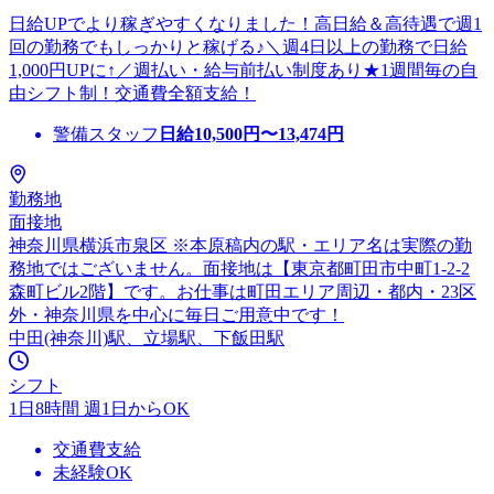
日給UPでより稼ぎやすくなりました！高日給＆高待遇で週1
回の勤務でもしっかりと稼げる♪＼週4日以上の勤務で日給
1,000円UPに↑／週払い・給与前払い制度あり★1週間毎の自
由シフト制！交通費全額支給！
警備スタッフ
日給
10,500
円〜
13,474
円
勤務地
面接地
神奈川県横浜市泉区 ※本原稿内の駅・エリア名は実際の勤
務地ではございません。面接地は【東京都町田市中町1-2-2
森町ビル2階】です。お仕事は町田エリア周辺・都内・23区
外・神奈川県を中心に毎日ご用意中です！
中田(神奈川)駅、立場駅、下飯田駅
シフト
1日8時間 週1日からOK
交通費支給
未経験OK