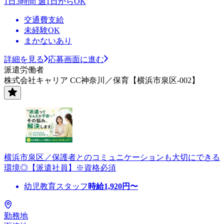
1日3時間 週1日からOK
交通費支給
未経験OK
まかないあり
詳細を見る
応募画面に進む
派遣労働者
株式会社キャリア CC神奈川／保育【横浜市泉区-002】
横浜市泉区／保護者とのコミュニケーションも大切にできる
環境◎【派遣社員】※資格必須
幼児教育スタッフ
時給
1,920
円〜
勤務地