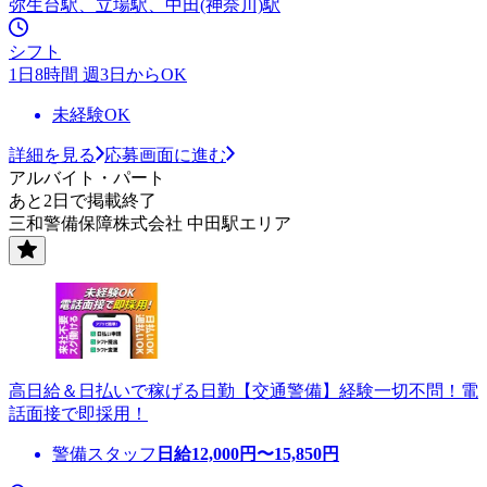
弥生台駅、立場駅、中田(神奈川)駅
シフト
1日8時間 週3日からOK
未経験OK
詳細を見る
応募画面に進む
アルバイト・パート
あと2日で掲載終了
三和警備保障株式会社 中田駅エリア
高日給＆日払いで稼げる日勤【交通警備】経験一切不問！電
話面接で即採用！
警備スタッフ
日給
12,000
円〜
15,850
円