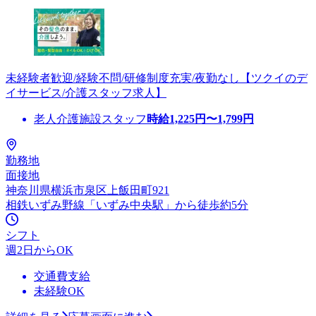
未経験者歓迎/経験不問/研修制度充実/夜勤なし【ツクイのデ
イサービス/介護スタッフ求人】
老人介護施設スタッフ
時給
1,225
円〜
1,799
円
勤務地
面接地
神奈川県横浜市泉区上飯田町921
相鉄いずみ野線「いずみ中央駅」から徒歩約5分
シフト
週2日からOK
交通費支給
未経験OK