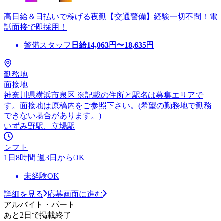
高日給＆日払いで稼げる夜勤【交通警備】経験一切不問！電
話面接で即採用！
警備スタッフ
日給
14,063
円〜
18,635
円
勤務地
面接地
神奈川県横浜市泉区 ※記載の住所と駅名は募集エリアで
す。面接地は原稿内をご参照下さい。(希望の勤務地で勤務
できない場合があります。)
いずみ野駅、立場駅
シフト
1日8時間 週3日からOK
未経験OK
詳細を見る
応募画面に進む
アルバイト・パート
あと2日で掲載終了