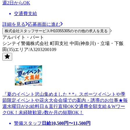
週2日からOK
交通費支給
詳細を見る
応募画面に進む
株式会社スタッフサービス/H10355305のその他の求人を見る
アルバイト・パート
シンテイ警備株式会社 町田支社 中田(神奈川)・立場・下飯
田(35)エリア/A3203200109
『夏のイベント沢山集めました＊*』スポーツイベントや季
節限定イベントや花火大会会場での案内・誘導のお仕事★毎
週水曜日がお給料日＆直行直帰OK交通費全額支給＆Wワー
クOK！未経験歓迎♪数か月の短期OK！
警備スタッフ
日給
10,500
円〜
11,500
円