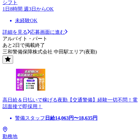
シフト
1日8時間 週3日からOK
未経験OK
詳細を見る
応募画面に進む
アルバイト・パート
あと2日で掲載終了
三和警備保障株式会社 中田駅エリア(夜勤)
高日給＆日払いで稼げる夜勤【交通警備】経験一切不問！電
話面接で即採用！
警備スタッフ
日給
14,063
円〜
18,635
円
勤務地