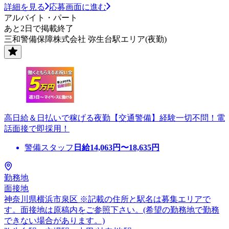
詳細を見る
応募画面に進む
アルバイト・パート
あと2日で掲載終了
三和警備保障株式会社 弥生台駅エリア(夜勤)
高日給＆日払いで稼げる夜勤【交通警備】経験一切不問！電
話面接で即採用！
警備スタッフ
日給
14,063
円〜
18,635
円
勤務地
面接地
神奈川県横浜市泉区 ※記載の住所と駅名は募集エリアで
す。面接地は原稿内をご参照下さい。(希望の勤務地で勤務
できない場合があります。)