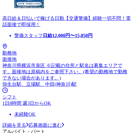
高日給＆日払いで稼げる日勤【交通警備】経験一切不問！電
話面接で即採用！
警備スタッフ
日給
12,000
円〜
15,850
円
勤務地
面接地
神奈川県横浜市泉区 ※記載の住所と駅名は募集エリアで
す。面接地は原稿内をご参照下さい。(希望の勤務地で勤務
できない場合があります。)
弥生台駅、立場駅、中田(神奈川)駅
シフト
1日8時間 週3日からOK
未経験OK
詳細を見る
応募画面に進む
アルバイト・パート