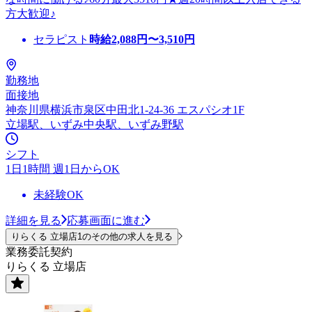
方大歓迎♪
セラピスト
時給
2,088
円〜
3,510
円
勤務地
面接地
神奈川県横浜市泉区中田北1-24-36 エスパシオ1F
立場駅、いずみ中央駅、いずみ野駅
シフト
1日1時間 週1日からOK
未経験OK
詳細を見る
応募画面に進む
りらくる 立場店1のその他の求人を見る
業務委託契約
りらくる 立場店