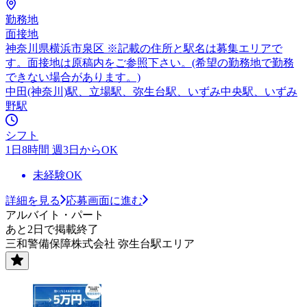
勤務地
面接地
神奈川県横浜市泉区 ※記載の住所と駅名は募集エリアで
す。面接地は原稿内をご参照下さい。(希望の勤務地で勤務
できない場合があります。)
中田(神奈川)駅、立場駅、弥生台駅、いずみ中央駅、いずみ
野駅
シフト
1日8時間 週3日からOK
未経験OK
詳細を見る
応募画面に進む
アルバイト・パート
あと2日で掲載終了
三和警備保障株式会社 弥生台駅エリア