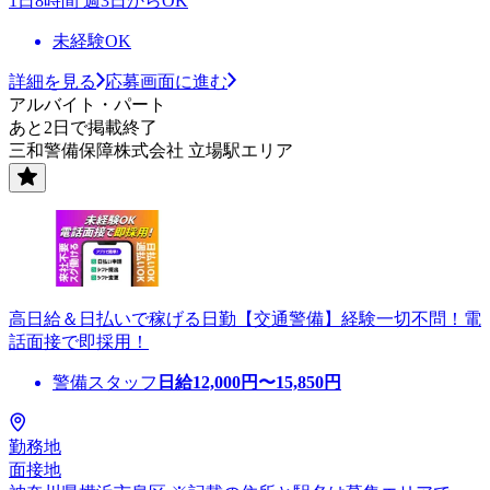
1日8時間 週3日からOK
未経験OK
詳細を見る
応募画面に進む
アルバイト・パート
あと2日で掲載終了
三和警備保障株式会社 立場駅エリア
高日給＆日払いで稼げる日勤【交通警備】経験一切不問！電
話面接で即採用！
警備スタッフ
日給
12,000
円〜
15,850
円
勤務地
面接地