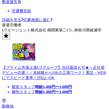
数派遣先有
交通費支給
詳細を見る
応募画面に進む
派遣労働者
UTエージェント株式会社 南関東第二CU_神奈川県綾瀬市
【プライム市場上場UTグループ】当日面談も可★＼正社員
デビュー応援！／未経験からOKの工場ワーク！電話・WEB
にてスピード選考！日払いOK
製造スタッフ
時給
1,400
円〜
1,600
円
梱包スタッフ
時給
1,400
円〜
1,600
円
勤務地