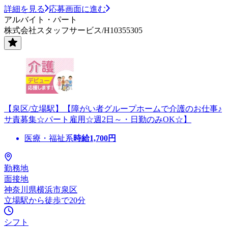
詳細を見る
応募画面に進む
アルバイト・パート
株式会社スタッフサービス/H10355305
【泉区/立場駅】【障がい者グループホームで介護のお仕事♪
サ責募集☆パート雇用☆週2日～・日勤のみOK☆】
医療・福祉系
時給
1,700
円
勤務地
面接地
神奈川県横浜市泉区
立場駅から徒歩で20分
シフト