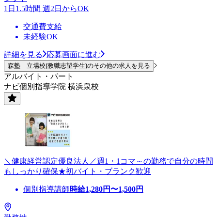
1日1.5時間 週2日からOK
交通費支給
未経験OK
詳細を見る
応募画面に進む
森塾 立場校(教職志望学生)のその他の求人を見る
アルバイト・パート
ナビ個別指導学院 横浜泉校
＼健康経営認定優良法人／週1・1コマ～の勤務で自分の時間
もしっかり確保★初バイト・ブランク歓迎
個別指導講師
時給
1,280
円〜
1,500
円