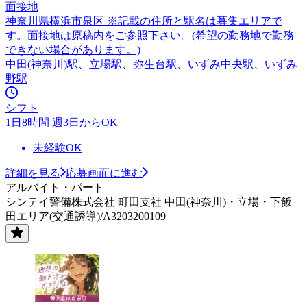
面接地
神奈川県横浜市泉区 ※記載の住所と駅名は募集エリアで
す。面接地は原稿内をご参照下さい。(希望の勤務地で勤務
できない場合があります。)
中田(神奈川)駅、立場駅、弥生台駅、いずみ中央駅、いずみ
野駅
シフト
1日8時間 週3日からOK
未経験OK
詳細を見る
応募画面に進む
アルバイト・パート
シンテイ警備株式会社 町田支社 中田(神奈川)・立場・下飯
田エリア(交通誘導)/A3203200109