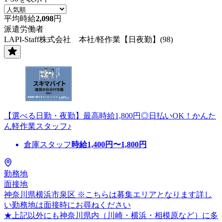
平均時給
2,098
円
派遣労働者
LAPI-Staff株式会社 本社/軽作業【日夜勤】(98)
【選べる日勤・夜勤】最高時給1,800円◎日払いOK！かんた
ん軽作業スタッフ♪
倉庫スタッフ
時給
1,400
円〜
1,800
円
勤務地
面接地
神奈川県横浜市泉区 ※こちらは募集エリアとなります詳し
い勤務地は面接時にお尋ねください
★上記以外にも神奈川県内（川崎・横浜・相模原など）に多