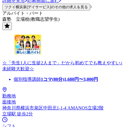
詳細を見る
応募画面に進む
ツクイ横浜泉(デイサービス)のその他の求人を見る
アルバイト・パート
森塾 立場校(教職志望学生)
☆「先生1人に生徒2人まで」だから初めてでも教えやすい♪
未経験大歓迎☆
個別指導講師
1コマ(80分)
1,680
円〜
3,000
円
勤務地
面接地
神奈川県横浜市泉区中田北1-1-4 AMANOS立場2階
立場駅 徒歩2分
シフト