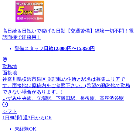
高日給＆日払いで稼げる日勤【交通警備】経験一切不問！電
話面接で即採用！
警備スタッフ
日給
12,000
円〜
15,850
円
勤務地
面接地
神奈川県横浜市泉区 ※記載の住所と駅名は募集エリアで
す。面接地は原稿内をご参照下さい。(希望の勤務地で勤務
できない場合があります。)
いずみ中央駅、立場駅、下飯田駅、長後駅、高座渋谷駅
シフト
1日8時間 週3日からOK
未経験OK