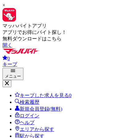
×
マッハバイトアプリ
アプリでお得にバイト探し！
無料ダウンロードはこちら
開く
0
キープ
メニュー
キープした求人を見る
0
検索履歴
新規会員登録(無料)
ログイン
ヘルプ
エリアから探す
駅から探す