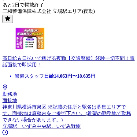
あと2日で掲載終了
三和警備保障株式会社 立場駅エリア(夜勤)
高日給＆日払いで稼げる夜勤【交通警備】経験一切不問！電
話面接で即採用！
警備スタッフ
日給
14,063
円〜
18,635
円
勤務地
面接地
神奈川県横浜市泉区 ※記載の住所と駅名は募集エリアで
す。面接地は原稿内をご参照下さい。(希望の勤務地で勤務
できない場合があります。)
立場駅、いずみ中央駅、いずみ野駅