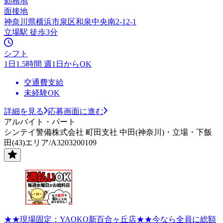
勤務地
面接地
神奈川県横浜市泉区和泉中央南2-12-1
立場駅 徒歩3分
シフト
1日1.5時間 週1日からOK
交通費支給
未経験OK
詳細を見る
応募画面に進む
アルバイト・パート
シンテイ警備株式会社 町田支社 中田(神奈川)・立場・下飯
田(43)エリア/A3203200109
★★現場固定：YAOKO新百合ヶ丘店★★今なら全員に総額