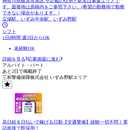
神奈川県横浜市泉区 ※記載の住所と駅名は募集エリアで
す。面接地は原稿内をご参照下さい。(希望の勤務地で勤務
できない場合があります。)
立場駅、いずみ中央駅、いずみ野駅
シフト
1日8時間 週3日からOK
未経験OK
詳細を見る
応募画面に進む
アルバイト・パート
あと2日で掲載終了
三和警備保障株式会社 いずみ野駅エリア
高日給＆日払いで稼げる日勤【交通警備】経験一切不問！電
話面接で即採用！