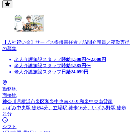
【入社祝い金】サービス提供責任者／訪問介護員／夜勤専従
の募集
老人介護施設スタッフ
時給
1,500
円〜
2,000
円
老人介護施設スタッフ
時給
1,585
円〜
老人介護施設スタッフ
日給
24,059
円
勤務地
面接地
神奈川県横浜市泉区和泉中央南3-9-9 和泉中央南貸家
いずみ中央駅 徒歩4分、立場駅 徒歩16分、いずみ野駅 徒歩
21分
シフト