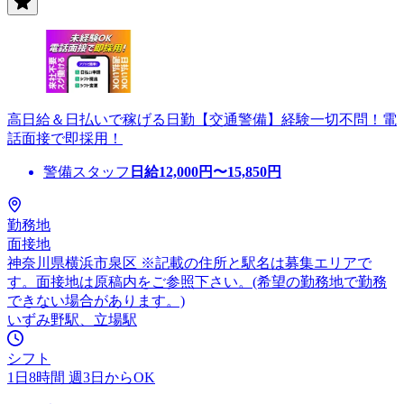
高日給＆日払いで稼げる日勤【交通警備】経験一切不問！電
話面接で即採用！
警備スタッフ
日給
12,000
円〜
15,850
円
勤務地
面接地
神奈川県横浜市泉区 ※記載の住所と駅名は募集エリアで
す。面接地は原稿内をご参照下さい。(希望の勤務地で勤務
できない場合があります。)
いずみ野駅、立場駅
シフト
1日8時間 週3日からOK