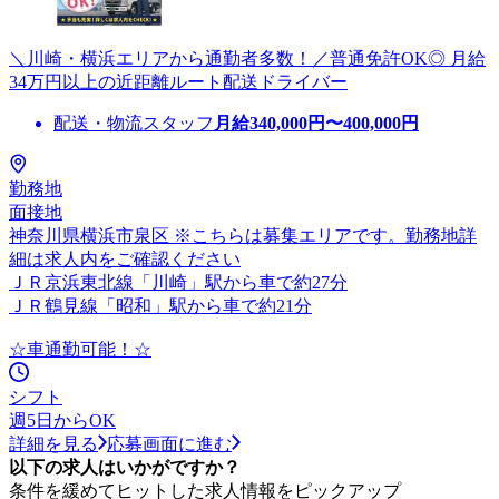
＼川崎・横浜エリアから通勤者多数！／普通免許OK◎ 月給
34万円以上の近距離ルート配送ドライバー
配送・物流スタッフ
月給
340,000
円〜
400,000
円
勤務地
面接地
神奈川県横浜市泉区 ※こちらは募集エリアです。勤務地詳
細は求人内をご確認ください
ＪＲ京浜東北線「川崎」駅から車で約27分
ＪＲ鶴見線「昭和」駅から車で約21分
☆車通勤可能！☆
シフト
週5日からOK
詳細を見る
応募画面に進む
以下の求人はいかがですか？
条件を緩めてヒットした求人情報をピックアップ