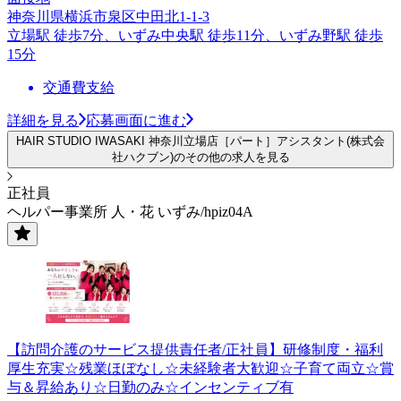
神奈川県横浜市泉区中田北1-1-3
立場駅 徒歩7分、いずみ中央駅 徒歩11分、いずみ野駅 徒歩
15分
交通費支給
詳細を見る
応募画面に進む
HAIR STUDIO IWASAKI 神奈川立場店［パート］アシスタント(株式会
社ハクブン)のその他の求人を見る
正社員
ヘルパー事業所 人・花 いずみ/hpiz04A
【訪問介護のサービス提供責任者/正社員】研修制度・福利
厚生充実☆残業ほぼなし☆未経験者大歓迎☆子育て両立☆賞
与＆昇給あり☆日勤のみ☆インセンティブ有