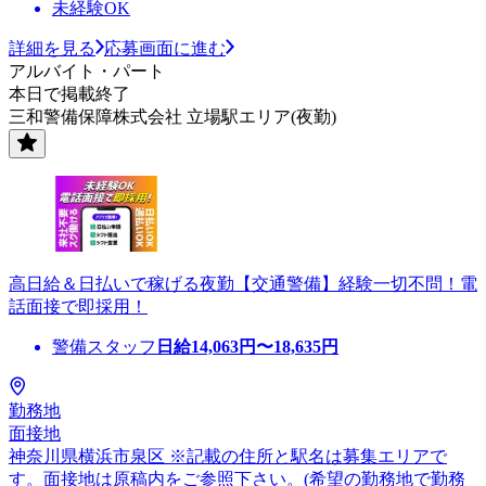
未経験OK
詳細を見る
応募画面に進む
アルバイト・パート
本日で掲載終了
三和警備保障株式会社 立場駅エリア(夜勤)
高日給＆日払いで稼げる夜勤【交通警備】経験一切不問！電
話面接で即採用！
警備スタッフ
日給
14,063
円〜
18,635
円
勤務地
面接地
神奈川県横浜市泉区 ※記載の住所と駅名は募集エリアで
す。面接地は原稿内をご参照下さい。(希望の勤務地で勤務