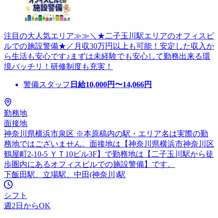
注目の大人気エリア≫≫＼★二子玉川駅エリアのオフィスビ
ルでの施設警備★／月収30万円以上も可能！安定した収入か
ら生活も安心です♪まずは未経験でも安心して勤務出来る環
境バッチリ！研修制度も充実！
警備スタッフ
日給
10,000
円〜
14,066
円
勤務地
面接地
神奈川県横浜市泉区 ※本原稿内の駅・エリア名は実際の勤
務地ではございません。面接地は【神奈川県横浜市神奈川区
鶴屋町2-10-5 ＹＴ10ビル3F】で勤務地は【二子玉川駅から徒
歩圏内にあるオフィスビルでの施設警備】です。
下飯田駅、立場駅、中田(神奈川)駅
シフト
週2日からOK