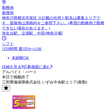
勤務地
面接地
神奈川県横浜市泉区 ※記載の住所と駅名は募集エリアで
す。面接地は原稿内をご参照下さい。(希望の勤務地で勤務
できない場合があります。)
弥生台駅、立場駅、中田(神奈川)駅
シフト
1日8時間 週3日からOK
未経験OK
詳細を見る
応募画面に進む
アルバイト・パート
本日で掲載終了
三和警備保障株式会社 いずみ中央駅エリア(夜勤)