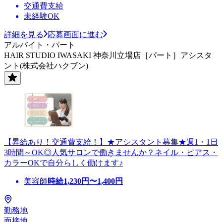
交通費支給
未経験OK
詳細を見る
応募画面に進む
アルバイト・パート
HAIR STUDIO IWASAKI 神奈川立場店［パート］アシスタ
ント(株式会社ハクブン)
【昇給あり！交通費支給！】★アシスタント募集★週1・1日
3時間～OK◎人気サロンで働きませんか？ネイル・ピアス・
カラーOKで自分らしく働けます♪
美容師
時給
1,230
円〜
1,400
円
勤務地
面接地