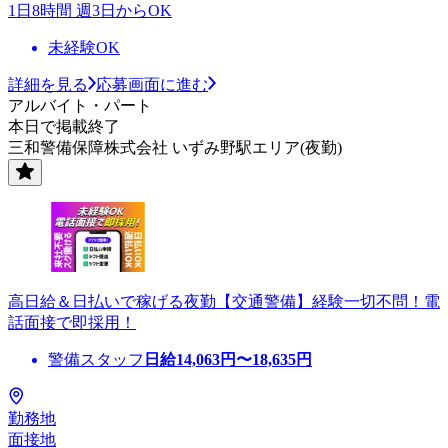
1日8時間 週3日からOK
未経験OK
詳細を見る
応募画面に進む
アルバイト・パート
本日で掲載終了
三和警備保障株式会社 いずみ野駅エリア(夜勤)
高日給＆日払いで稼げる夜勤【交通警備】経験一切不問！電
話面接で即採用！
警備スタッフ
日給
14,063
円〜
18,635
円
勤務地
面接地