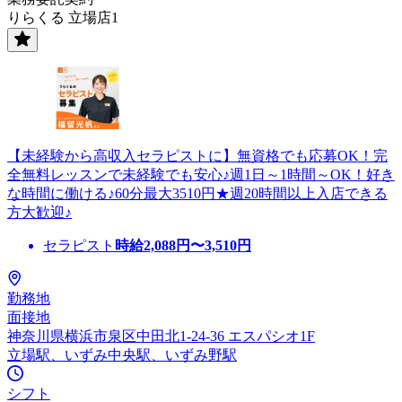
りらくる 立場店1
【未経験から高収入セラピストに】無資格でも応募OK！完
全無料レッスンで未経験でも安心♪週1日～1時間～OK！好き
な時間に働ける♪60分最大3510円★週20時間以上入店できる
方大歓迎♪
セラピスト
時給
2,088
円〜
3,510
円
勤務地
面接地
神奈川県横浜市泉区中田北1-24-36 エスパシオ1F
立場駅、いずみ中央駅、いずみ野駅
シフト