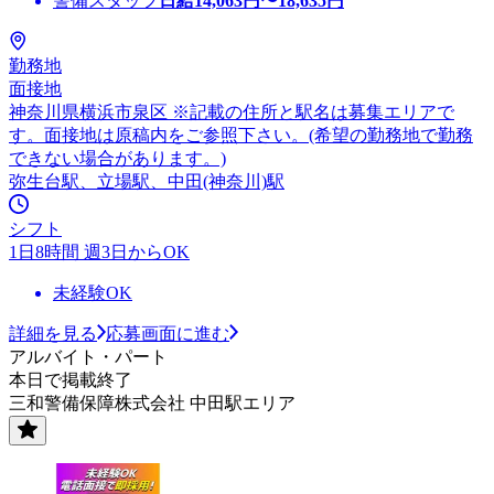
警備スタッフ
日給
14,063
円〜
18,635
円
勤務地
面接地
神奈川県横浜市泉区 ※記載の住所と駅名は募集エリアで
す。面接地は原稿内をご参照下さい。(希望の勤務地で勤務
できない場合があります。)
弥生台駅、立場駅、中田(神奈川)駅
シフト
1日8時間 週3日からOK
未経験OK
詳細を見る
応募画面に進む
アルバイト・パート
本日で掲載終了
三和警備保障株式会社 中田駅エリア