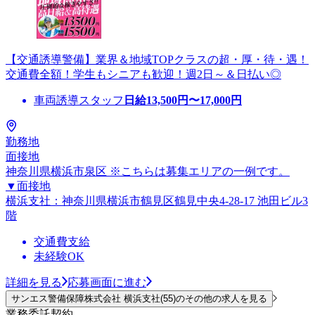
【交通誘導警備】業界＆地域TOPクラスの超・厚・待・遇！
交通費全額！学生もシニアも歓迎！週2日～＆日払い◎
車両誘導スタッフ
日給
13,500
円〜
17,000
円
勤務地
面接地
神奈川県横浜市泉区 ※こちらは募集エリアの一例です。
▼面接地
横浜支社：神奈川県横浜市鶴見区鶴見中央4-28-17 池田ビル3
階
交通費支給
未経験OK
詳細を見る
応募画面に進む
サンエス警備保障株式会社 横浜支社(55)のその他の求人を見る
業務委託契約