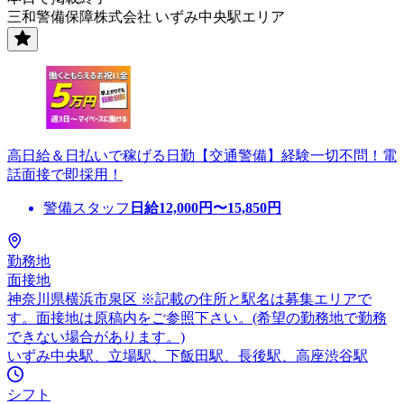
三和警備保障株式会社 いずみ中央駅エリア
高日給＆日払いで稼げる日勤【交通警備】経験一切不問！電
話面接で即採用！
警備スタッフ
日給
12,000
円〜
15,850
円
勤務地
面接地
神奈川県横浜市泉区 ※記載の住所と駅名は募集エリアで
す。面接地は原稿内をご参照下さい。(希望の勤務地で勤務
できない場合があります。)
いずみ中央駅、立場駅、下飯田駅、長後駅、高座渋谷駅
シフト