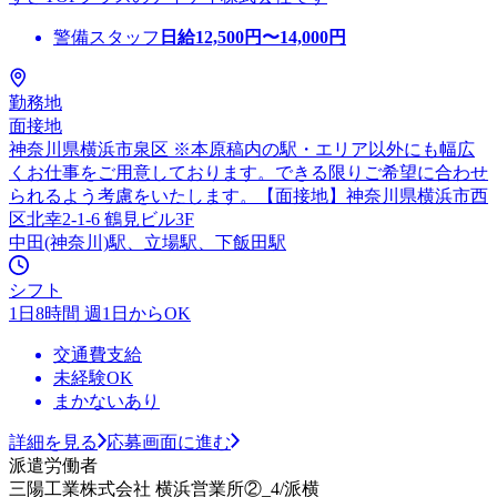
警備スタッフ
日給
12,500
円〜
14,000
円
勤務地
面接地
神奈川県横浜市泉区 ※本原稿内の駅・エリア以外にも幅広
くお仕事をご用意しております。できる限りご希望に合わせ
られるよう考慮をいたします。【面接地】神奈川県横浜市西
区北幸2-1-6 鶴見ビル3F
中田(神奈川)駅、立場駅、下飯田駅
シフト
1日8時間 週1日からOK
交通費支給
未経験OK
まかないあり
詳細を見る
応募画面に進む
派遣労働者
三陽工業株式会社 横浜営業所②_4/派横