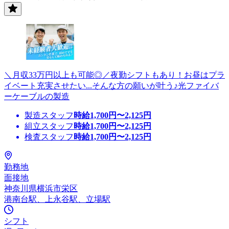
＼月収33万円以上も可能◎／夜勤シフトもあり！お昼はプラ
イベート充実させたい...そんな方の願いが叶う♪光ファイバ
ーケーブルの製造
製造スタッフ
時給
1,700
円〜
2,125
円
組立スタッフ
時給
1,700
円〜
2,125
円
検査スタッフ
時給
1,700
円〜
2,125
円
勤務地
面接地
神奈川県横浜市栄区
港南台駅、上永谷駅、立場駅
シフト