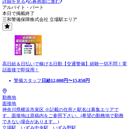
詳細を見る
応募画面に進む
アルバイト・パート
本日で掲載終了
三和警備保障株式会社 立場駅エリア
高日給＆日払いで稼げる日勤【交通警備】経験一切不問！電
話面接で即採用！
警備スタッフ
日給
12,000
円〜
15,850
円
勤務地
面接地
神奈川県横浜市泉区 ※記載の住所と駅名は募集エリアで
す。面接地は原稿内をご参照下さい。(希望の勤務地で勤務
できない場合があります。)
立場駅、いずみ中央駅、いずみ野駅