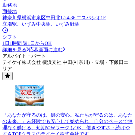
勤務地
面接地
神奈川県横浜市泉区中田北1-24-36 エスパシオ1F
立場駅、いずみ中央駅、いずみ野駅
シフト
1日1時間 週1日からOK
詳細を見る
応募画面に進む
アルバイト・パート
テイケイ株式会社 横浜支社 中田(神奈川)・立場・下飯田エ
リア
『あなたが守るのは、街の安心。私たちが守るのは、あなた
の未来。』未経験でも安心して始められ、自分のペースで無
理なく働ける。短期やWワークもOK。働きやすさ・続けや
すさTOPクラスのテイケイ株式会社です