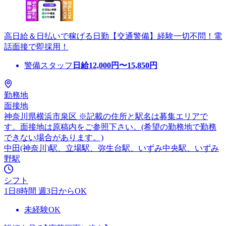
高日給＆日払いで稼げる日勤【交通警備】経験一切不問！電
話面接で即採用！
警備スタッフ
日給
12,000
円〜
15,850
円
勤務地
面接地
神奈川県横浜市泉区 ※記載の住所と駅名は募集エリアで
す。面接地は原稿内をご参照下さい。(希望の勤務地で勤務
できない場合があります。)
中田(神奈川)駅、立場駅、弥生台駅、いずみ中央駅、いずみ
野駅
シフト
1日8時間 週3日からOK
未経験OK