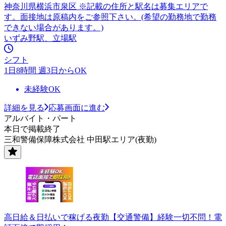
神奈川県横浜市泉区 ※記載の住所と駅名は募集エリアで
す。面接地は原稿内をご参照下さい。(希望の勤務地で勤務
できない場合があります。)
いずみ野駅、立場駅
シフト
1日8時間 週3日からOK
未経験OK
詳細を見る
応募画面に進む
アルバイト・パート
本日で掲載終了
三和警備保障株式会社 中田駅エリア(夜勤)
高日給＆日払いで稼げる夜勤【交通警備】経験一切不問！電