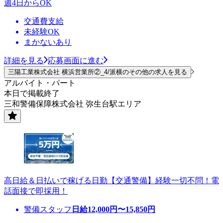
週4日からOK
交通費支給
未経験OK
まかないあり
詳細を見る
応募画面に進む
三陽工業株式会社 横浜営業所②_4/派横のその他の求人を見る
アルバイト・パート
本日で掲載終了
三和警備保障株式会社 弥生台駅エリア
高日給＆日払いで稼げる日勤【交通警備】経験一切不問！電
話面接で即採用！
警備スタッフ
日給
12,000
円〜
15,850
円