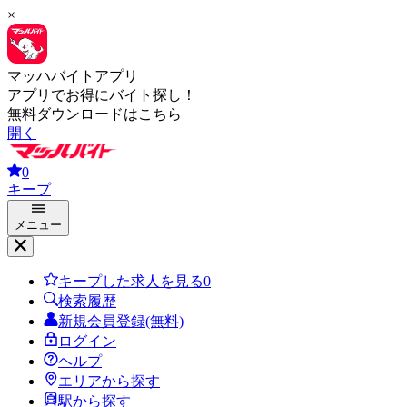
×
マッハバイトアプリ
アプリでお得にバイト探し！
無料ダウンロードはこちら
開く
0
キープ
メニュー
キープした求人を見る
0
検索履歴
新規会員登録(無料)
ログイン
ヘルプ
エリアから探す
駅から探す