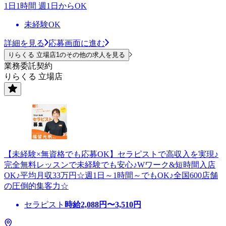
1日1時間 週1日からOK
未経験OK
詳細を見る
応募画面に進む
りらくる 立場店1のその他の求人を見る
業務委託契約
りらくる 立場店
【未経験×無資格でも応募OK】セラピストで高収入を実現♪
完全無料レッスンで未経験でも安心♪Wワーク&短時間入店
OK♪平均月収33万円☆週1日～1時間～でもOK♪全国600店舗
の圧倒的集客力☆
セラピスト
時給
2,088
円〜
3,510
円