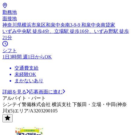
勤務地
面接地
神奈川県横浜市泉区和泉中央南3-9-9 和泉中央南貸家
いずみ中央駅 徒歩4分、立場駅 徒歩16分、いずみ野駅 徒歩
21分
シフト
1日3時間 週1日からOK
交通費支給
未経験OK
まかないあり
詳細を見る
応募画面に進む
アルバイト・パート
シンテイ警備株式会社 横浜支社 下飯田・立場・中田(神奈
川)(5)エリア/A3203200105