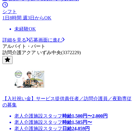
シフト
1日8時間 週3日からOK
未経験OK
詳細を見る
応募画面に進む
アルバイト・パート
訪問介護アクア いずみ中央(3372229)
【入社祝い金】サービス提供責任者／訪問介護員／夜勤専従
の募集
老人介護施設スタッフ
時給
1,500
円〜
2,000
円
老人介護施設スタッフ
時給
1,585
円〜
老人介護施設スタッフ
日給
24,059
円