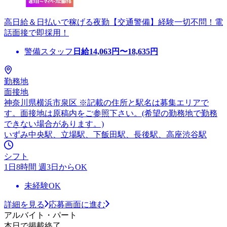
高日給＆日払いで稼げる夜勤【交通警備】経験一切不問！電
話面接で即採用！
警備スタッフ
日給
14,063
円〜
18,635
円
勤務地
面接地
神奈川県横浜市泉区 ※記載の住所と駅名は募集エリアで
す。面接地は原稿内をご参照下さい。(希望の勤務地で勤務
できない場合があります。)
いずみ中央駅、立場駅、下飯田駅、長後駅、高座渋谷駅
シフト
1日8時間 週3日からOK
未経験OK
詳細を見る
応募画面に進む
アルバイト・パート
本日で掲載終了