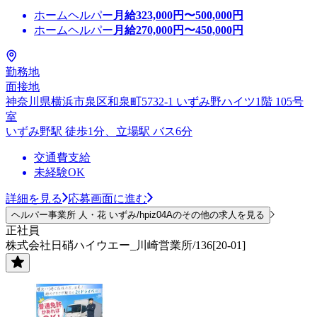
ホームヘルパー
月給
323,000
円〜
500,000
円
ホームヘルパー
月給
270,000
円〜
450,000
円
勤務地
面接地
神奈川県横浜市泉区和泉町5732-1 いずみ野ハイツ1階 105号
室
いずみ野駅 徒歩1分、立場駅 バス6分
交通費支給
未経験OK
詳細を見る
応募画面に進む
ヘルパー事業所 人・花 いずみ/hpiz04Aのその他の求人を見る
正社員
株式会社日硝ハイウエー_川崎営業所/136[20-01]