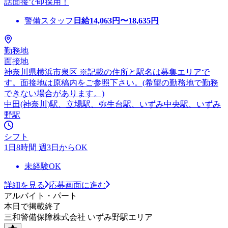
話面接で即採用！
警備スタッフ
日給
14,063
円〜
18,635
円
勤務地
面接地
神奈川県横浜市泉区 ※記載の住所と駅名は募集エリアで
す。面接地は原稿内をご参照下さい。(希望の勤務地で勤務
できない場合があります。)
中田(神奈川)駅、立場駅、弥生台駅、いずみ中央駅、いずみ
野駅
シフト
1日8時間 週3日からOK
未経験OK
詳細を見る
応募画面に進む
アルバイト・パート
本日で掲載終了
三和警備保障株式会社 いずみ野駅エリア