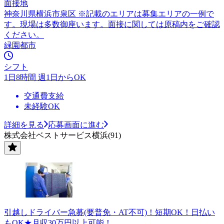
面接地
神奈川県横浜市泉区 ※記載のエリアは募集エリアの一例で
す。現場は多数御座います。面接に関しては原稿内をご確認
ください。
緑園都市
シフト
1日8時間 週1日からOK
交通費支給
未経験OK
詳細を見る
応募画面に進む
株式会社ベストサービス横浜(91)
引越しドライバー急募(要普免・AT不可)！短期OK！日払い
もOK★月収30万円以上可能！