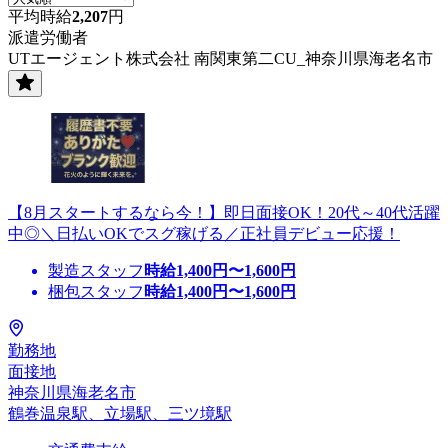
平均時給
2,207
円
派遣労働者
UTエージェント株式会社 南関東第二CU_神奈川県海老名市
【8月スタートするなら今！】即日面接OK！20代～40代活躍
中◎＼日払いOKでスグ稼げる／正社員デビュー応援！
製造スタッフ
時給
1,400
円〜
1,600
円
梱包スタッフ
時給
1,400
円〜
1,600
円
勤務地
面接地
神奈川県海老名市
鶴巻温泉駅、立場駅、三ツ境駅