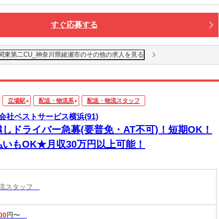
すぐ応募する
南関東第二CU_神奈川県綾瀬市のその他の求人を見る
立場駅
配送・物流系
配送・物流スタッフ
会社ベストサービス横浜(91)
越しドライバー急募(要普免・AT不可)！短期OK！
払いもOK★月収30万円以上可能！
物流スタッフ
00
円〜