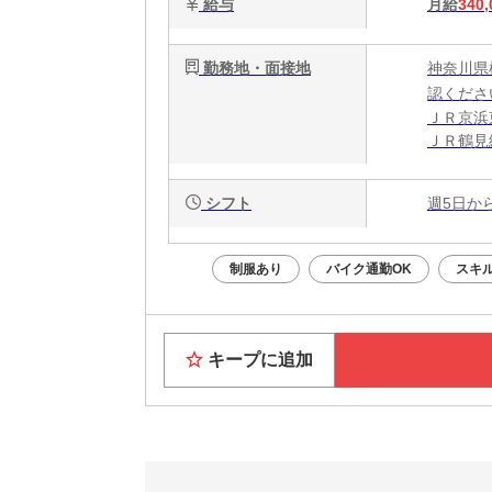
給与
月給
340,
勤務地・面接地
神奈川県
認くださ
ＪＲ京浜
ＪＲ鶴見
☆車通勤
シフト
週5日か
制服あり
バイク通勤OK
スキ
キープに追加