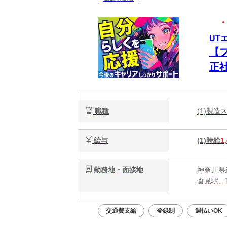
UT
【
正
ク
職種
(1)製
給与
(1)時給
1
勤務地・面接地
神奈川県
倉見駅、
交通費支給
登録制
週払いOK