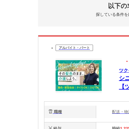
以下の
探している条件を
アルバイト・パート
ツク
シ
【
職種
配送・
給与
時給
1,22