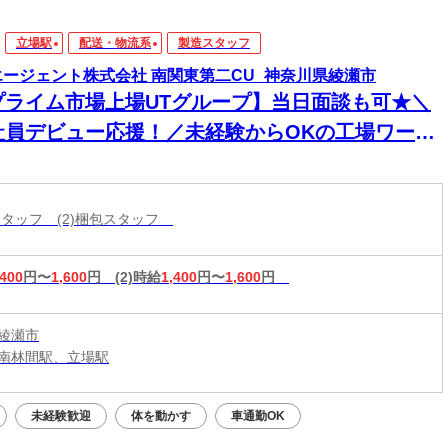
立場駅
配送・物流系
製造スタッフ
エージェント株式会社 南関東第二CU_神奈川県綾瀬市
プライム市場上場UTグループ】当日面談も可★＼
社員デビュー応援！／未経験からOKの工場ワー
！電話・WEBにてスピード選考！日払いOK
造スタッフ (2)梱包スタッフ
,400
円〜
1,600
円
(2)時給
1,400
円〜
1,600
円
綾瀬市
南林間駅、立場駅
未経験歓迎
体を動かす
車通勤OK