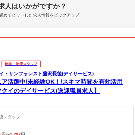
求人はいかがですか？
緩めてヒットした求人情報をピックアップ
配送・物流スタッフ
イ・サンフォレスト藤沢長後(デイサービス)
ニア活躍中/未経験OK！/スキマ時間を有効活用
ツクイのデイサービス/送迎職員求人】
物流スタッフ
5
円〜
1,297
円