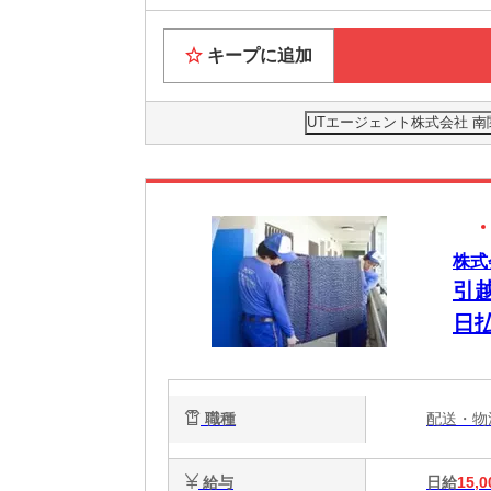
キープに追加
UTエージェント株式会社 
株式
引
日
職種
配送・
給与
日給
15,0