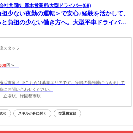
会社共同N_厚木営業所/大型ドライバー(68)
負担少ない夜勤の運転＞で安心♪経験を活かして、
っと負担の少ない働き方へ。大型平車ドライバー
集◎
物流スタッフ
000
円〜
横浜市泉区 ※こちらは募集エリアです。実際の勤務地につきまして
時にお問い合わせください。
、立場駅、緑園都市駅
OK
スキルが身に付く
交通費支給