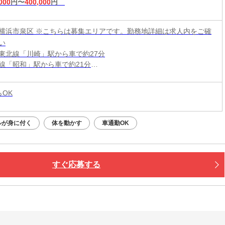
000
円〜
400,000
円
横浜市泉区 ※こちらは募集エリアです。勤務地詳細は求人内をご確
い
東北線「川崎」駅から車で約27分
線「昭和」駅から車で約21分
可能！☆
らOK
ルが身に付く
体を動かす
車通勤OK
すぐ応募する