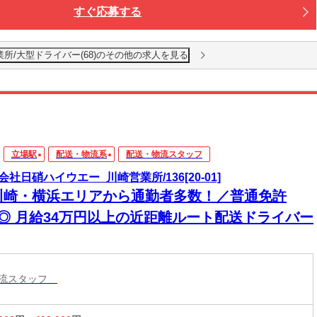
すぐ応募する
所/大型ドライバー(68)のその他の求人を見る
立場駅
配送・物流系
配送・物流スタッフ
会社日硝ハイウエー_川崎営業所/136[20-01]
川崎・横浜エリアから通勤者多数！／普通免許
K◎ 月給34万円以上の近距離ルート配送ドライバー
物流スタッフ