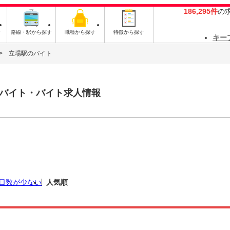
186,295件
の
す
路線・駅から探す
職種から探す
特徴から探す
キー
立場駅のバイト
バイト・バイト求人情報
日数が少ない
人気順