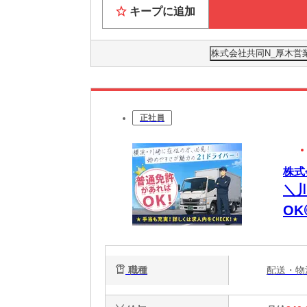
キープに追加
株式会社共同N_厚木営業
正社員
株式
＼
O
職種
配送・