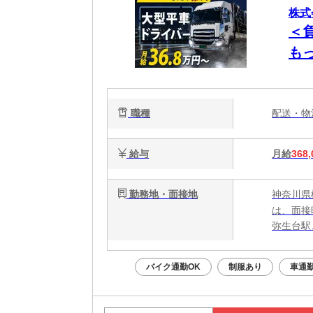
株式
＜
も
募
職種
配送・
給与
月給
368,
勤務地・面接地
神奈川県
は、面接
弥生台駅
バイク通勤OK
制服あり
車通勤